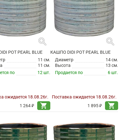
search
search
IDI POT PEARL BLUE
КАШПО DIDI POT PEARL BLUE
етр
11 см.
Диаметр
14 см.
а
11 см.
Высота
13 см.
ется по
12 шт.
Продается по
6 шт.
а ожидается 18.08.26г.
Поставка ожидается 18.08.26г.
shopping_cart
shopping_cart
1 264 ₽
1 895 ₽