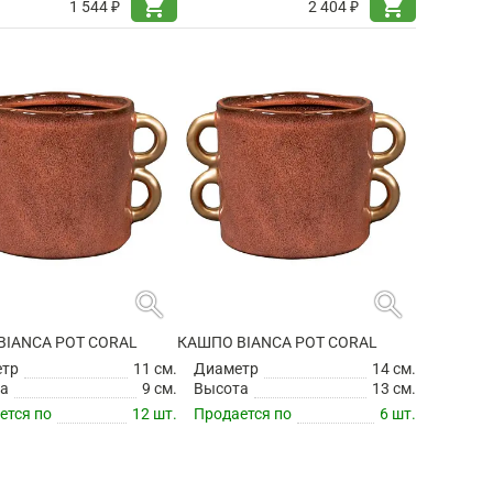
shopping_cart
shopping_cart
1 544 ₽
2 404 ₽
search
search
BIANCA POT CORAL
КАШПО BIANCA POT CORAL
етр
11 см.
Диаметр
14 см.
а
9 см.
Высота
13 см.
ется по
12 шт.
Продается по
6 шт.