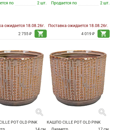
ется по
2 шт.
Продается по
2 шт.
а ожидается 18.08.26г.
Поставка ожидается 18.08.26г.
shopping_cart
shopping_cart
2 755 ₽
4 019 ₽
search
search
ILLE POT OLD PINK
КАШПО CILLE POT OLD PINK
етр
14 см.
Диаметр
17 см.