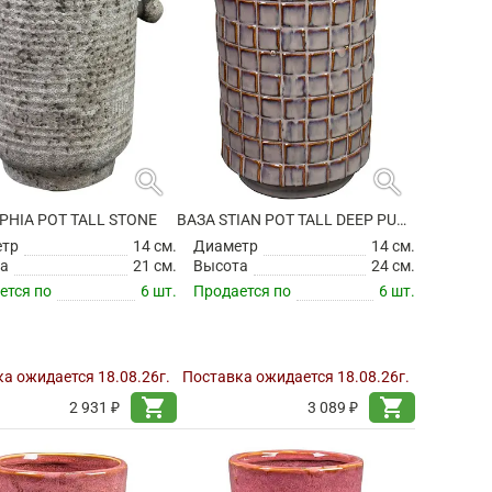
search
search
PHIA POT TALL STONE
ВАЗА STIAN POT TALL DEEP PURPLE
етр
14 см.
Диаметр
14 см.
а
21 см.
Высота
24 см.
ется по
6 шт.
Продается по
6 шт.
а ожидается 18.08.26г.
Поставка ожидается 18.08.26г.
shopping_cart
shopping_cart
2 931 ₽
3 089 ₽