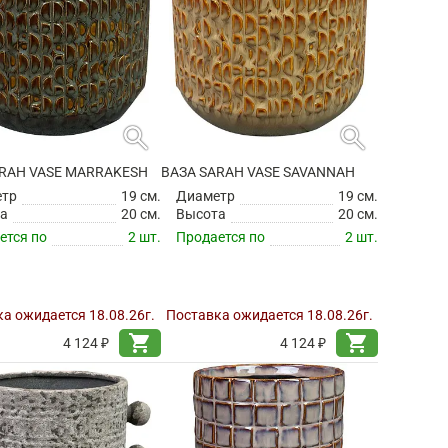
search
search
ARAH VASE MARRAKESH
ВАЗА SARAH VASE SAVANNAH
етр
19 см.
Диаметр
19 см.
а
20 см.
Высота
20 см.
ется по
2 шт.
Продается по
2 шт.
а ожидается 18.08.26г.
Поставка ожидается 18.08.26г.
shopping_cart
shopping_cart
4 124 ₽
4 124 ₽