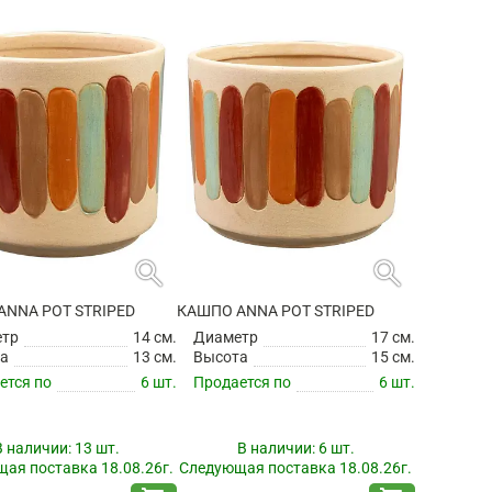
search
search
ANNA POT STRIPED
КАШПО ANNA POT STRIPED
етр
14 см.
Диаметр
17 см.
а
13 см.
Высота
15 см.
ется по
6 шт.
Продается по
6 шт.
В наличии:
13 шт.
В наличии:
6 шт.
ая поставка 18.08.26г.
Следующая поставка 18.08.26г.