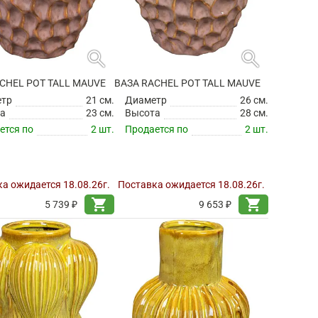
search
search
CHEL POT TALL MAUVE
ВАЗА RACHEL POT TALL MAUVE
етр
21 см.
Диаметр
26 см.
а
23 см.
Высота
28 см.
ется по
2 шт.
Продается по
2 шт.
а ожидается 18.08.26г.
Поставка ожидается 18.08.26г.
shopping_cart
shopping_cart
5 739 ₽
9 653 ₽