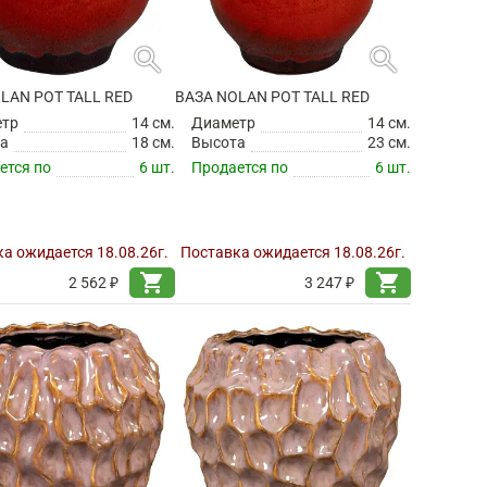
search
search
LAN POT TALL RED
ВАЗА NOLAN POT TALL RED
етр
14 см.
Диаметр
14 см.
а
18 см.
Высота
23 см.
ется по
6 шт.
Продается по
6 шт.
а ожидается 18.08.26г.
Поставка ожидается 18.08.26г.
shopping_cart
shopping_cart
2 562 ₽
3 247 ₽