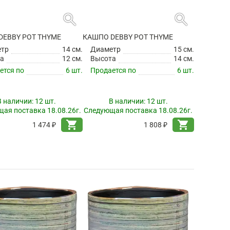
search
search
DEBBY POT THYME
КАШПО DEBBY POT THYME
етр
14 см.
Диаметр
15 см.
а
12 см.
Высота
14 см.
ется по
6 шт.
Продается по
6 шт.
В наличии:
12 шт.
В наличии:
12 шт.
ая поставка 18.08.26г.
Следующая поставка 18.08.26г.
shopping_cart
shopping_cart
1 474 ₽
1 808 ₽