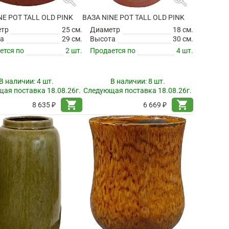
NE POT TALL OLD PINK
ВАЗА NINE POT TALL OLD PINK
етр
25 см.
Диаметр
18 см.
а
29 см.
Высота
30 см.
ется по
2 шт.
Продается по
4 шт.
В наличии:
4 шт.
В наличии:
8 шт.
ая поставка 18.08.26г.
Следующая поставка 18.08.26г.
shopping_cart
shopping_cart
8 635 ₽
6 669 ₽