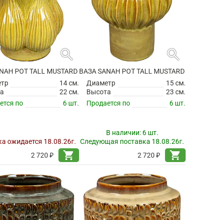
search
search
NAH POT TALL MUSTARD
ВАЗА SANAH POT TALL MUSTARD
етр
14 см.
Диаметр
15 см.
а
22 см.
Высота
23 см.
ется по
6 шт.
Продается по
6 шт.
В наличии:
6 шт.
а ожидается 18.08.26г.
Следующая поставка 18.08.26г.
shopping_cart
shopping_cart
2 720 ₽
2 720 ₽