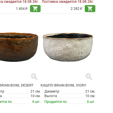
а ожидается 18.08.26г.
Поставка ожидается 18.08.26г.
shopping_cart
shopping_cart
1 404 ₽
2 282 ₽
search
search
BRIAN BOWL DESERT
КАШПО BRIAN BOWL IVORY
етр
21 см.
Диаметр
21 см.
а
10 см.
Высота
10 см.
ется по
6 шт.
Продается по
6 шт.