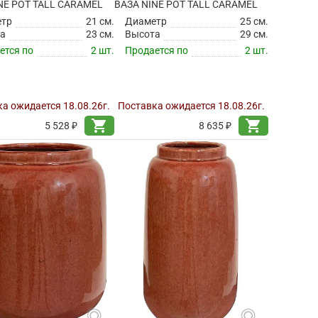
NE POT TALL CARAMEL
ВАЗА NINE POT TALL CARAMEL
етр
21 см.
Диаметр
25 см.
а
23 см.
Высота
29 см.
ется по
2 шт.
Продается по
2 шт.
а ожидается 18.08.26г.
Поставка ожидается 18.08.26г.
shopping_cart
shopping_cart
5 528 ₽
8 635 ₽
search
search