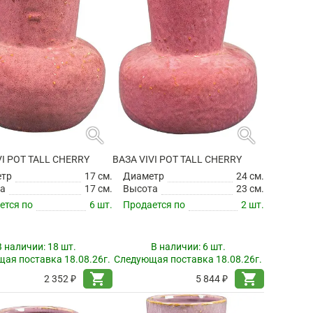
search
search
VI POT TALL CHERRY
ВАЗА VIVI POT TALL CHERRY
етр
17 см.
Диаметр
24 см.
а
17 см.
Высота
23 см.
ется по
6 шт.
Продается по
2 шт.
В наличии:
18 шт.
В наличии:
6 шт.
ая поставка 18.08.26г.
Следующая поставка 18.08.26г.
shopping_cart
shopping_cart
2 352 ₽
5 844 ₽