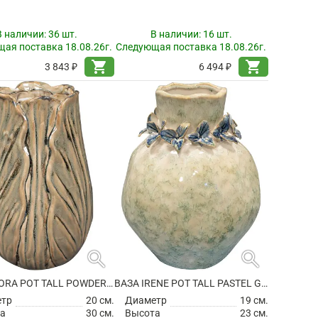
В наличии:
36 шт.
В наличии:
16 шт.
ая поставка 18.08.26г.
Следующая поставка 18.08.26г.
shopping_cart
shopping_cart
3 843 ₽
6 494 ₽
search
search
ВАЗА FLORA POT TALL POWDER TAUPE
ВАЗА IRENE POT TALL PASTEL GREEN
етр
20 см.
Диаметр
19 см.
а
30 см.
Высота
23 см.