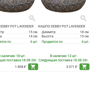
search
search
DEBBY POT LAVENDER
КАШПО DEBBY POT LAVENDER
етр
15 см.
Диаметр
18 см.
а
14 см.
Высота
15 см.
ется по
6 шт.
Продается по
4 шт.
В наличии:
18 шт.
В наличии:
12 шт.
ая поставка 18.08.26г.
Следующая поставка 18.08.26г.
shopping_cart
shopping_cart
1 808 ₽
3 071 ₽