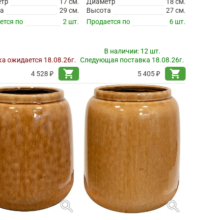
етр
17 см.
Диаметр
18 см.
а
29 см.
Высота
27 см.
ется по
2 шт.
Продается по
6 шт.
В наличии:
12 шт.
а ожидается 18.08.26г.
Следующая поставка 18.08.26г.
shopping_cart
shopping_cart
4 528 ₽
5 405 ₽
search
search