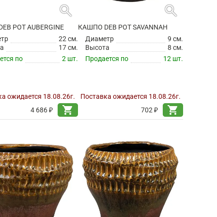
search
search
DEB POT AUBERGINE
КАШПО DEB POT SAVANNAH
етр
22 см.
Диаметр
9 см.
а
17 см.
Высота
8 см.
ется по
2 шт.
Продается по
12 шт.
а ожидается 18.08.26г.
Поставка ожидается 18.08.26г.
shopping_cart
shopping_cart
4 686 ₽
702 ₽