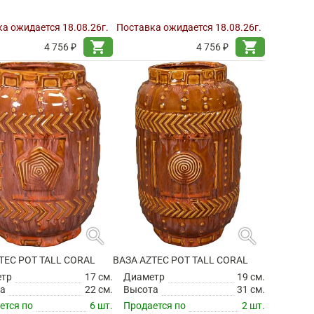
а ожидается 18.08.26г.
Поставка ожидается 18.08.26г.
shopping_cart
shopping_cart
4 756 ₽
4 756 ₽
search
search
TEC POT TALL CORAL
ВАЗА AZTEC POT TALL CORAL
етр
17 см.
Диаметр
19 см.
а
22 см.
Высота
31 см.
ется по
6 шт.
Продается по
2 шт.