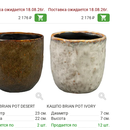
а ожидается 18.08.26г.
Поставка ожидается 18.08.26г.
shopping_cart
shopping_cart
2 176 ₽
2 176 ₽
search
search
RIAN POT DESERT
КАШПО BRIAN POT IVORY
етр
23 см.
Диаметр
7 см.
а
22 см.
Высота
7 см.
ется по
2 шт.
Продается по
12 шт.