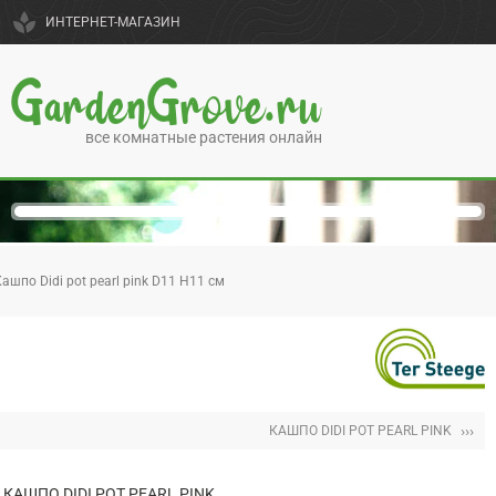
spa
ИНТЕРНЕТ-МАГАЗИН
GardenGrove.ru
все комнатные растения онлайн
ашпо Didi pot pearl pink D11 H11 см
›››
КАШПО DIDI POT PEARL PINK
КАШПО DIDI POT PEARL PINK