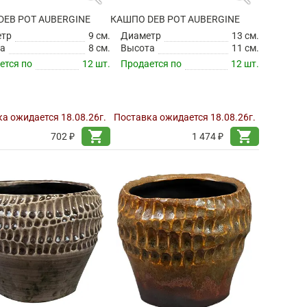
DEB POT AUBERGINE
КАШПО DEB POT AUBERGINE
етр
9 см.
Диаметр
13 см.
а
8 см.
Высота
11 см.
ется по
12 шт.
Продается по
12 шт.
а ожидается 18.08.26г.
Поставка ожидается 18.08.26г.
shopping_cart
shopping_cart
702 ₽
1 474 ₽