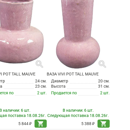
search
search
VI POT TALL MAUVE
ВАЗА VIVI POT TALL MAUVE
етр
24 см.
Диаметр
20 см.
а
23 см.
Высота
31 см.
ется по
2 шт.
Продается по
2 шт.
В наличии:
6 шт.
В наличии:
6 шт.
ая поставка 18.08.26г.
Следующая поставка 18.08.26г.
shopping_cart
shopping_cart
5 844 ₽
5 388 ₽