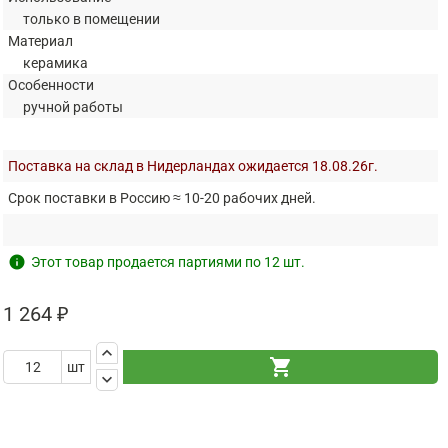
только в помещении
Материал
керамика
Особенности
ручной работы
Поставка на склад в Нидерландах ожидается 18.08.26г.
Срок поставки в Россию ≈ 10-20 рабочих дней.
info
Этот товар продается партиями по 12 шт.
1 264 ₽
keyboard_arrow_up
shopping_cart
шт
keyboard_arrow_down