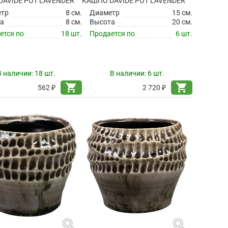
AVIDE POT LAVENDER
КАШПО DAVIDE POT LAVENDER
етр
8 см.
Диаметр
15 см.
а
8 см.
Высота
20 см.
ется по
18 шт.
Продается по
6 шт.
В наличии:
18 шт.
В наличии:
6 шт.
shopping_cart
shopping_cart
562 ₽
2 720 ₽
search
search