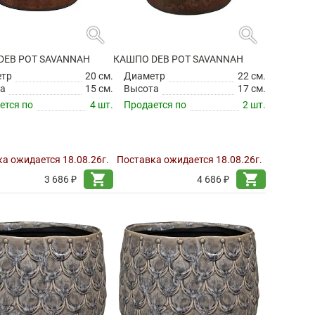
search
search
DEB POT SAVANNAH
КАШПО DEB POT SAVANNAH
етр
20 см.
Диаметр
22 см.
а
15 см.
Высота
17 см.
ется по
4 шт.
Продается по
2 шт.
а ожидается 18.08.26г.
Поставка ожидается 18.08.26г.
shopping_cart
shopping_cart
3 686 ₽
4 686 ₽