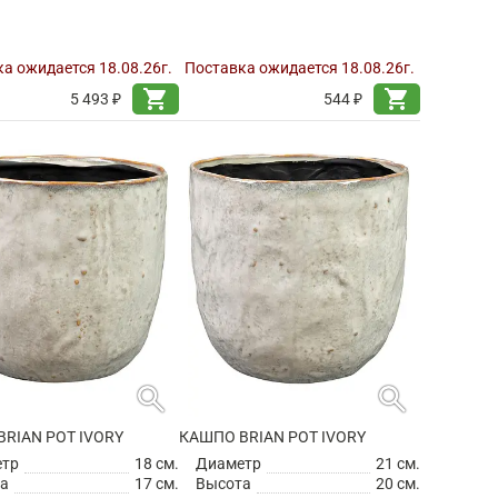
а ожидается 18.08.26г.
Поставка ожидается 18.08.26г.
shopping_cart
shopping_cart
5 493 ₽
544 ₽
search
search
RIAN POT IVORY
КАШПО BRIAN POT IVORY
етр
18 см.
Диаметр
21 см.
а
17 см.
Высота
20 см.