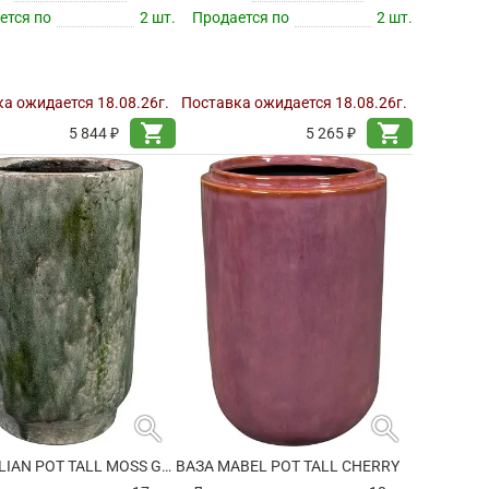
ется по
2 шт.
Продается по
2 шт.
а ожидается 18.08.26г.
Поставка ожидается 18.08.26г.
shopping_cart
shopping_cart
5 844 ₽
5 265 ₽
search
search
ВАЗА JULIAN POT TALL MOSS GREEN
ВАЗА MABEL POT TALL CHERRY