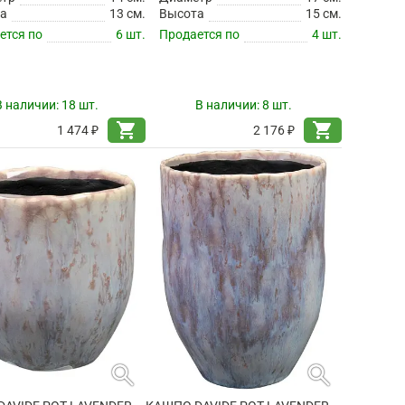
а
13 см.
Высота
15 см.
ется по
6 шт.
Продается по
4 шт.
В наличии:
18 шт.
В наличии:
8 шт.
shopping_cart
shopping_cart
1 474 ₽
2 176 ₽
search
search