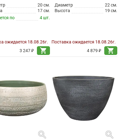
етр
20 см.
Диаметр
22 см.
а
17 см.
Высота
19 см.
ется по
4 шт.
а ожидается 18.08.26г.
Поставка ожидается 18.08.26г.
shopping_cart
shopping_cart
3 247 ₽
4 879 ₽
search
search