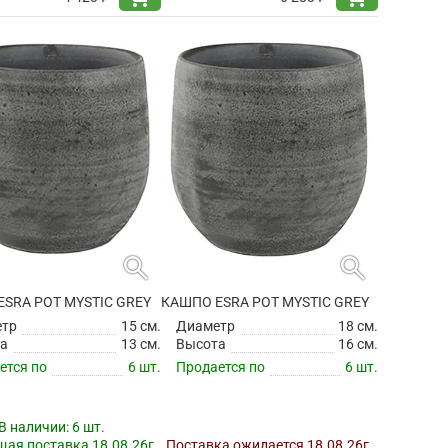
search
search
SRA POT MYSTIC GREY
КАШПО ESRA POT MYSTIC GREY
етр
15 см.
Диаметр
18 см.
а
13 см.
Высота
16 см.
ется по
6 шт.
Продается по
6 шт.
В наличии:
6 шт.
ая поставка 18.08.26г.
Поставка ожидается 18.08.26г.