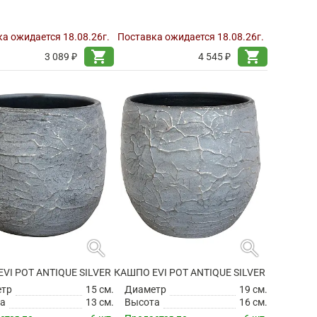
а ожидается 18.08.26г.
Поставка ожидается 18.08.26г.
shopping_cart
shopping_cart
3 089 ₽
4 545 ₽
search
search
VI POT ANTIQUE SILVER
КАШПО EVI POT ANTIQUE SILVER
етр
15 см.
Диаметр
19 см.
а
13 см.
Высота
16 см.