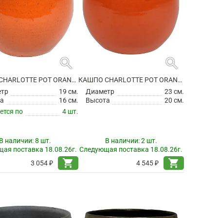
search
search
КАШПО CHARLOTTE POT ORANGE
КАШПО CHARLOTTE POT ORANGE
етр
19 см.
Диаметр
23 см.
а
16 см.
Высота
20 см.
ется по
4 шт.
В наличии:
8 шт.
В наличии:
2 шт.
ая поставка 18.08.26г.
Следующая поставка 18.08.26г.
shopping_cart
shopping_cart
3 054 ₽
4 545 ₽