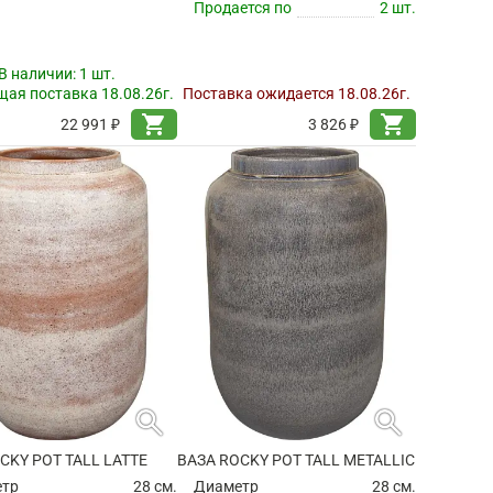
Продается по
2 шт.
В наличии:
1 шт.
ая поставка 18.08.26г.
Поставка ожидается 18.08.26г.
shopping_cart
shopping_cart
22 991 ₽
3 826 ₽
search
search
CKY POT TALL LATTE
ВАЗА ROCKY POT TALL METALLIC
етр
28 см.
Диаметр
28 см.