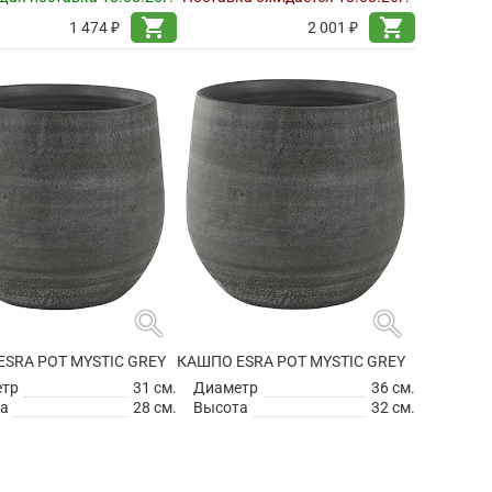
shopping_cart
shopping_cart
1 474 ₽
2 001 ₽
search
search
SRA POT MYSTIC GREY
КАШПО ESRA POT MYSTIC GREY
етр
31 см.
Диаметр
36 см.
а
28 см.
Высота
32 см.