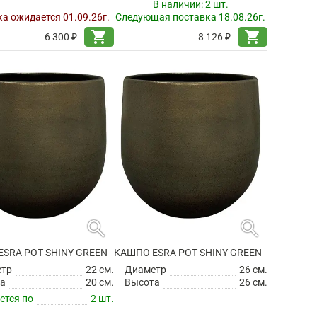
В наличии:
2 шт.
а ожидается 01.09.26г.
Следующая поставка 18.08.26г.
shopping_cart
shopping_cart
6 300 ₽
8 126 ₽
search
search
SRA POT SHINY GREEN
КАШПО ESRA POT SHINY GREEN
етр
22 см.
Диаметр
26 см.
а
20 см.
Высота
26 см.
ется по
2 шт.