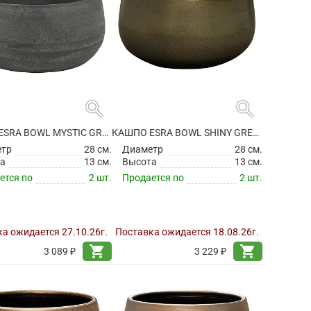
search
search
КАШПО ESRA BOWL MYSTIC GREY
КАШПО ESRA BOWL SHINY GREEN
етр
28 см.
Диаметр
28 см.
а
13 см.
Высота
13 см.
ется по
2 шт.
Продается по
2 шт.
а ожидается 27.10.26г.
Поставка ожидается 18.08.26г.
shopping_cart
shopping_cart
3 089 ₽
3 229 ₽