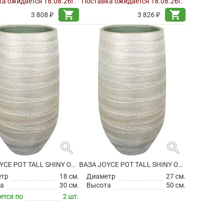
а ожидается 18.08.26г.
Поставка ожидается 18.08.26г.
shopping_cart
shopping_cart
3 808 ₽
3 826 ₽
search
search
ВАЗА JOYCE POT TALL SHINY OLIVE
ВАЗА JOYCE POT TALL SHINY OLIVE
етр
18 см.
Диаметр
27 см.
а
30 см.
Высота
50 см.
ется по
2 шт.