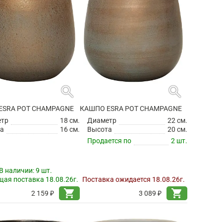
search
search
ESRA POT CHAMPAGNE
КАШПО ESRA POT CHAMPAGNE
етр
18 см.
Диаметр
22 см.
а
16 см.
Высота
20 см.
Продается по
2 шт.
В наличии:
9 шт.
ая поставка 18.08.26г.
Поставка ожидается 18.08.26г.
shopping_cart
shopping_cart
2 159 ₽
3 089 ₽