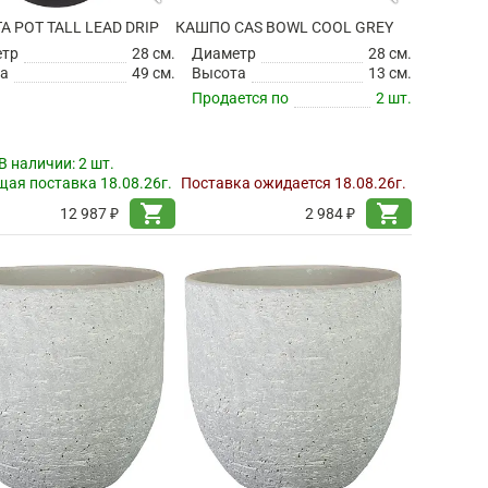
TA POT TALL LEAD DRIP
КАШПО CAS BOWL COOL GREY
етр
28 см.
Диаметр
28 см.
а
49 см.
Высота
13 см.
Продается по
2 шт.
В наличии:
2 шт.
ая поставка 18.08.26г.
Поставка ожидается 18.08.26г.
shopping_cart
shopping_cart
12 987 ₽
2 984 ₽