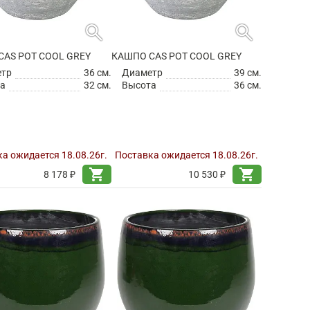
search
search
CAS POT COOL GREY
КАШПО CAS POT COOL GREY
етр
36 см.
Диаметр
39 см.
а
32 см.
Высота
36 см.
а ожидается 18.08.26г.
Поставка ожидается 18.08.26г.
shopping_cart
shopping_cart
8 178 ₽
10 530 ₽