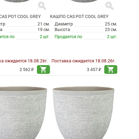
search
search
CAS POT COOL GREY
КАШПО CAS POT COOL GREY
етр
21 см.
Диаметр
25 см.
а
19 см.
Высота
23 см.
ется по
2 шт.
Продается по
2 шт.
а ожидается 18.08.26г.
Поставка ожидается 18.08.26г.
shopping_cart
shopping_cart
2 562 ₽
3 457 ₽