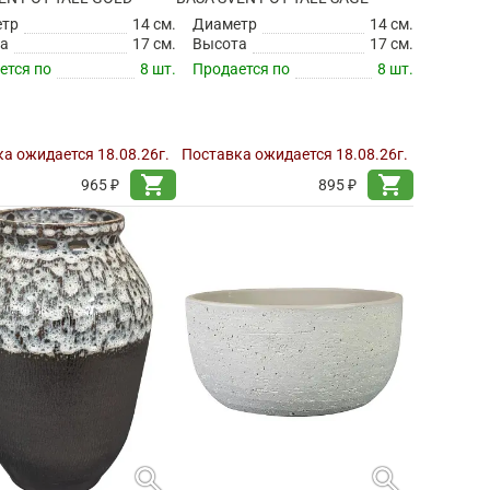
етр
14 см.
Диаметр
14 см.
а
17 см.
Высота
17 см.
ется по
8 шт.
Продается по
8 шт.
а ожидается 18.08.26г.
Поставка ожидается 18.08.26г.
shopping_cart
shopping_cart
965 ₽
895 ₽
search
search