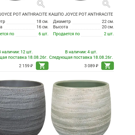
search
search
JOYCE POT ANTHRACITE
КАШПО JOYCE POT ANTHRACITE
етр
18 см.
Диаметр
22 см.
а
16 см.
Высота
20 см.
ется по
6 шт.
Продается по
2 шт.
В наличии:
12 шт.
В наличии:
4 шт.
ая поставка 18.08.26г.
Следующая поставка 18.08.26г.
shopping_cart
shopping_cart
2 159 ₽
3 089 ₽