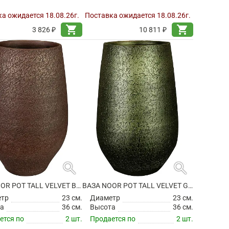
а ожидается 18.08.26г.
Поставка ожидается 18.08.26г.
shopping_cart
shopping_cart
3 826 ₽
10 811 ₽
search
search
ВАЗА NOOR POT TALL VELVET BROWN
ВАЗА NOOR POT TALL VELVET GREEN
етр
23 см.
Диаметр
23 см.
а
36 см.
Высота
36 см.
ется по
2 шт.
Продается по
2 шт.