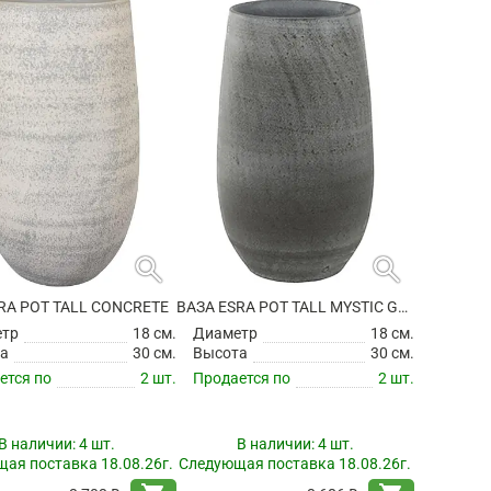
search
search
RA POT TALL CONCRETE
ВАЗА ESRA POT TALL MYSTIC GREY
етр
18 см.
Диаметр
18 см.
а
30 см.
Высота
30 см.
ется по
2 шт.
Продается по
2 шт.
В наличии:
4 шт.
В наличии:
4 шт.
ая поставка 18.08.26г.
Следующая поставка 18.08.26г.