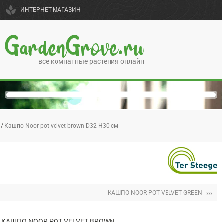
spa
ИНТЕРНЕТ-МАГАЗИН
GardenGrove.ru
все комнатные растения онлайн
Кашпо Noor pot velvet brown D32 H30 см
›››
КАШПО NOOR POT VELVET GREEN
КАШПО NOOR POT VELVET BROWN