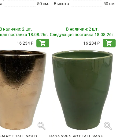
а
50 см.
Высота
50 см.
В наличии:
2 шт.
В наличии:
2 шт.
ая поставка 18.08.26г.
Следующая поставка 18.08.26г.
shopping_cart
shopping_cart
16 234 ₽
16 234 ₽
search
search
EN POT TALL GOLD
ВАЗА SVEN POT TALL SAGE