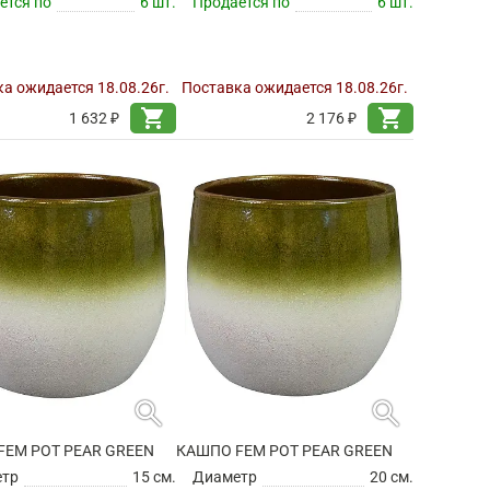
ется по
6 шт.
Продается по
6 шт.
а ожидается 18.08.26г.
Поставка ожидается 18.08.26г.
shopping_cart
shopping_cart
1 632 ₽
2 176 ₽
search
search
FEM POT PEAR GREEN
КАШПО FEM POT PEAR GREEN
етр
15 см.
Диаметр
20 см.