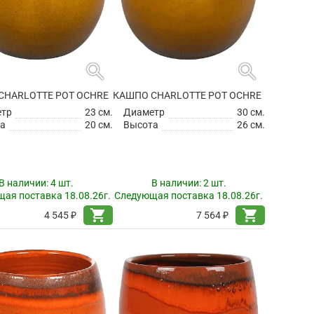
search
search
CHARLOTTE POT OCHRE
КАШПО CHARLOTTE POT OCHRE
етр
23 см.
Диаметр
30 см.
а
20 см.
Высота
26 см.
В наличии:
4 шт.
В наличии:
2 шт.
ая поставка 18.08.26г.
Следующая поставка 18.08.26г.
shopping_cart
shopping_cart
4 545 ₽
7 564 ₽