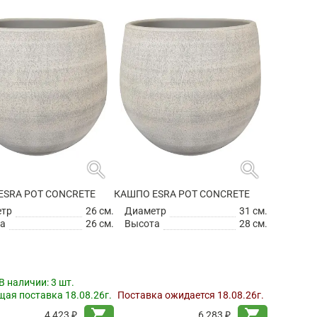
search
search
ESRA POT CONCRETE
КАШПО ESRA POT CONCRETE
етр
26 см.
Диаметр
31 см.
а
26 см.
Высота
28 см.
В наличии:
3 шт.
ая поставка 18.08.26г.
Поставка ожидается 18.08.26г.
shopping_cart
shopping_cart
4 423 ₽
6 283 ₽