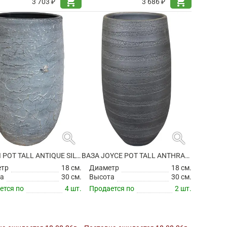
shopping_cart
shopping_cart
3 703 ₽
3 686 ₽
search
search
ВАЗА EVI POT TALL ANTIQUE SILVER
ВАЗА JOYCE POT TALL ANTHRACITE
етр
18 см.
Диаметр
18 см.
а
30 см.
Высота
30 см.
ется по
4 шт.
Продается по
2 шт.