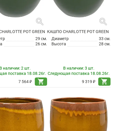
search
search
CHARLOTTE POT GREEN
КАШПО CHARLOTTE POT GREEN
етр
29 см.
Диаметр
33 см.
а
26 см.
Высота
28 см.
В наличии:
2 шт.
В наличии:
3 шт.
ая поставка 18.08.26г.
Следующая поставка 18.08.26г.
shopping_cart
shopping_cart
7 564 ₽
9 319 ₽