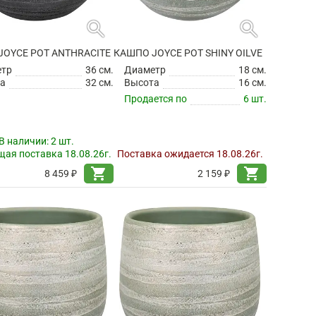
search
search
JOYCE POT ANTHRACITE
КАШПО JOYCE POT SHINY OILVE
етр
36 см.
Диаметр
18 см.
а
32 см.
Высота
16 см.
Продается по
6 шт.
В наличии:
2 шт.
ая поставка 18.08.26г.
Поставка ожидается 18.08.26г.
shopping_cart
shopping_cart
8 459 ₽
2 159 ₽