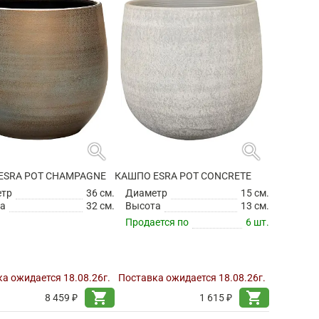
search
search
ESRA POT CHAMPAGNE
КАШПО ESRA POT CONCRETE
етр
36 см.
Диаметр
15 см.
а
32 см.
Высота
13 см.
Продается по
6 шт.
а ожидается 18.08.26г.
Поставка ожидается 18.08.26г.
shopping_cart
shopping_cart
8 459 ₽
1 615 ₽