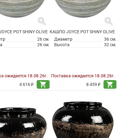
search
search
OYCE POT SHINY OLIVE
КАШПО JOYCE POT SHINY OLIVE
етр
26 см.
Диаметр
36 см.
а
26 см.
Высота
32 см.
а ожидается 18.08.26г.
Поставка ожидается 18.08.26г.
shopping_cart
shopping_cart
4 616 ₽
8 459 ₽