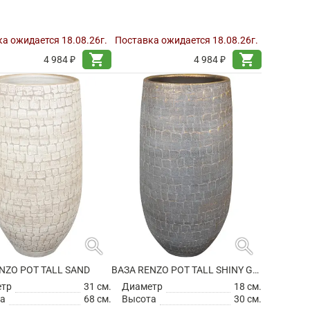
а ожидается 18.08.26г.
Поставка ожидается 18.08.26г.
shopping_cart
shopping_cart
4 984 ₽
4 984 ₽
search
search
NZO POT TALL SAND
ВАЗА RENZO POT TALL SHINY GREY
етр
31 см.
Диаметр
18 см.
а
68 см.
Высота
30 см.