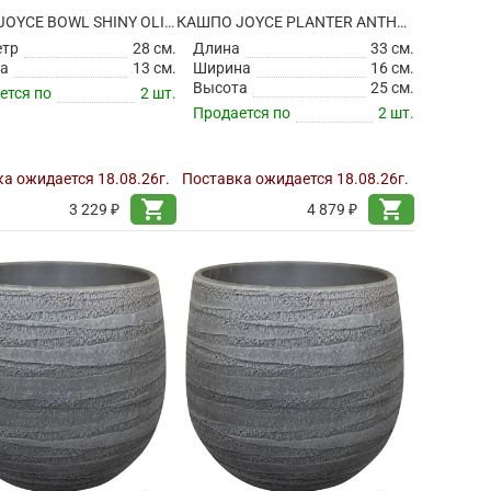
КАШПО JOYCE BOWL SHINY OLIVE
КАШПО JOYCE PLANTER ANTHRACITE
етр
28 см.
Длина
33 см.
а
13 см.
Ширина
16 см.
Высота
25 см.
ется по
2 шт.
Продается по
2 шт.
а ожидается 18.08.26г.
Поставка ожидается 18.08.26г.
shopping_cart
shopping_cart
3 229 ₽
4 879 ₽