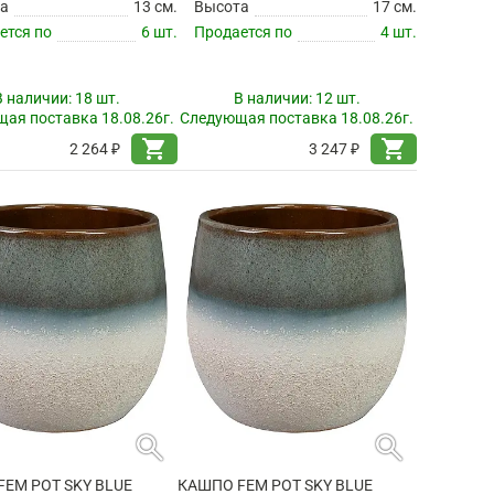
а
13 см.
Высота
17 см.
ется по
6 шт.
Продается по
4 шт.
В наличии:
18 шт.
В наличии:
12 шт.
ая поставка 18.08.26г.
Следующая поставка 18.08.26г.
shopping_cart
shopping_cart
2 264 ₽
3 247 ₽
search
search
EM POT SKY BLUE
КАШПО FEM POT SKY BLUE