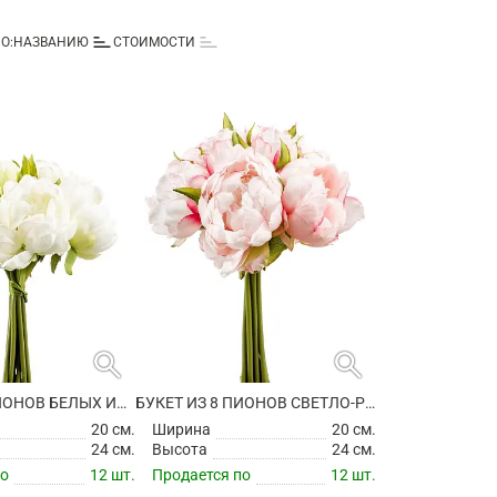
sort
sort
О:
НАЗВАНИЮ
СТОИМОСТИ
search
search
БУКЕТ ИЗ 8 ПИОНОВ БЕЛЫХ ИСКУССТВЕННЫХ
БУКЕТ ИЗ 8 ПИОНОВ СВЕТЛО-РОЗОВЫХ ИСКУССТВЕННЫХ
20 см.
Ширина
20 см.
24 см.
Высота
24 см.
по
12 шт.
Продается по
12 шт.