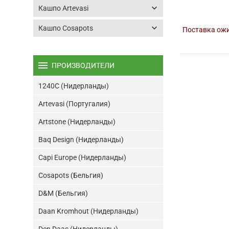
keyboard_arrow_down
Кашпо Artevasi
keyboard_arrow_down
Кашпо Cosapots
Поставка ожи
menu
ПРОИЗВОДИТЕЛИ
1240C (Нидерланды)
Artevasi (Португалия)
Artstone (Нидерланды)
Baq Design (Нидерланды)
Capi Europe (Нидерланды)
Cosapots (Бельгия)
D&M (Бельгия)
Daan Kromhout (Нидерланды)