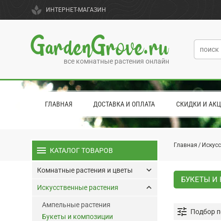
spa
ИНТЕРНЕТ-МАГАЗИН
GardenGrove.ru
все комнатные растения онлайн
ГЛАВНАЯ
ДОСТАВКА И ОПЛАТА
СКИДКИ И АК
Главная
Искусс
menu
КАТАЛОГ ТОВАРОВ
keyboard_arrow_down
Комнатные растения и цветы
БУКЕТЫ И
keyboard_arrow_up
Искусственные растения
Ампельные растения
tune
Подбор п
Букеты и композиции