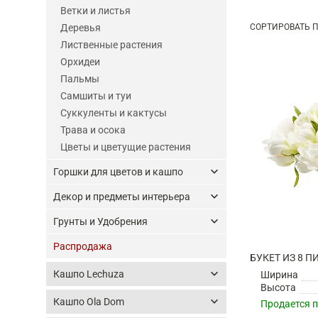
Ветки и листья
Деревья
СОРТ
ИРОВА
ТЬ П
Лиственные растения
Орхидеи
Пальмы
Самшиты и туи
Суккуленты и кактусы
Трава и осока
Цветы и цветущие растения
keyboard_arrow_down
Горшки для цветов и кашпо
keyboard_arrow_down
Декор и предметы интерьера
keyboard_arrow_down
Грунты и Удобрения
Распродажа
keyboard_arrow_down
Кашпо Lechuza
Ширина
Высота
keyboard_arrow_down
Кашпо Ola Dom
Продается 