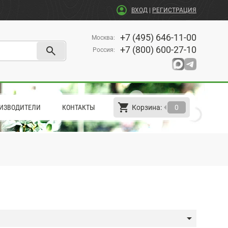
account_circle
ВХОД
|
РЕГИСТРАЦИЯ
+7 (495) 646-11-00
Москва
:
search
+7 (800) 600-27-10
Россия
:
shopping_cart
arrow_left
ИЗВОДИТЕЛИ
КОНТАКТЫ
Корзина:
0
arrow_drop_down