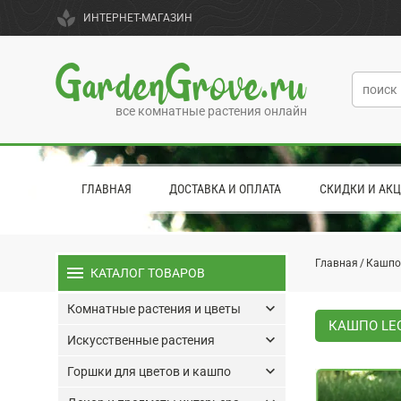
spa
ИНТЕРНЕТ-МАГАЗИН
GardenGrove.ru
все комнатные растения онлайн
ГЛАВНАЯ
ДОСТАВКА И ОПЛАТА
СКИДКИ И АК
Главная
Кашпо
menu
КАТАЛОГ ТОВАРОВ
keyboard_arrow_down
Комнатные растения и цветы
КАШПО LE
keyboard_arrow_down
Искусственные растения
keyboard_arrow_down
Горшки для цветов и кашпо