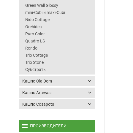
Green Wall Glossy
mini-Cubi и maxi-Cubi
Nido Cottage
Orchidea
Puro Color
Quadro LS
Rondo
Trio Cottage
Trio Stone
Субстраты
keyboard_arrow_down
Кашпо Ola Dom
keyboard_arrow_down
Кашпо Artevasi
keyboard_arrow_down
Кашпо Cosapots
menu
ПРОИЗВОДИТЕЛИ