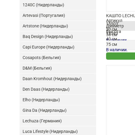
1240C (Нидерланды)
Artevasi (Португалия)
КАШПО LECHU
Артикул
15503
Artstone (Нидерланды)
Диаметр
30 см
Высота
15543
56 см
Baq Design (Нидерланды)
40 см
В наличии.
75 см
Capi Europe (Нидерланды)
В наличии.
Cosapots (Бельгия)
D&M (Бельгия)
Daan Kromhout (Нидерланды)
Den Daas (Нидерланды)
Elho (Нидерланды)
Gina Da (Нидерланды)
Lechuza (Германия)
Luca Lifestyle (Нидерланды)