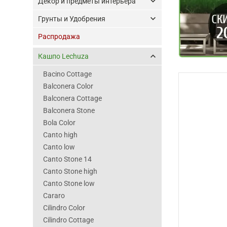
keyboard_arrow_down
Декор и предметы интерьера
keyboard_arrow_down
Грунты и Удобрения
Распродажа
keyboard_arrow_up
Кашпо Lechuza
Bacino Cottage
Balconera Color
Balconera Cottage
Balconera Stone
Bola Color
Canto high
Canto low
Canto Stone 14
Canto Stone high
Canto Stone low
Cararo
Cilindro Color
Cilindro Cottage