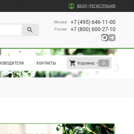
account_circle
ВХОД
|
РЕГИСТРАЦИЯ
+7 (495) 646-11-00
Москва
:
search
+7 (800) 600-27-10
Россия
:
shopping_cart
arrow_left
ИЗВОДИТЕЛИ
КОНТАКТЫ
Корзина:
0