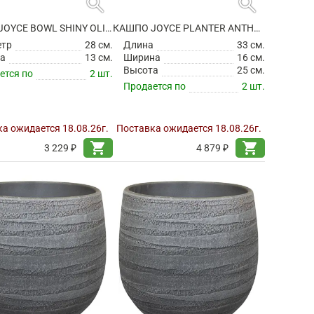
search
search
КАШПО JOYCE BOWL SHINY OLIVE
КАШПО JOYCE PLANTER ANTHRACITE
етр
28 см.
Длина
33 см.
а
13 см.
Ширина
16 см.
Высота
25 см.
ется по
2 шт.
Продается по
2 шт.
а ожидается 18.08.26г.
Поставка ожидается 18.08.26г.
shopping_cart
shopping_cart
3 229 ₽
4 879 ₽