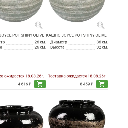
search
search
OYCE POT SHINY OLIVE
КАШПО JOYCE POT SHINY OLIVE
етр
26 см.
Диаметр
36 см.
а
26 см.
Высота
32 см.
а ожидается 18.08.26г.
Поставка ожидается 18.08.26г.
shopping_cart
shopping_cart
4 616 ₽
8 459 ₽