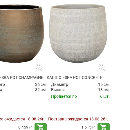
search
search
ESRA POT CHAMPAGNE
КАШПО ESRA POT CONCRETE
етр
36 см.
Диаметр
15 см.
а
32 см.
Высота
13 см.
Продается по
6 шт.
а ожидается 18.08.26г.
Поставка ожидается 18.08.26г.
shopping_cart
shopping_cart
8 459 ₽
1 615 ₽