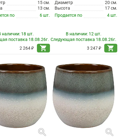
етр
15 см.
Диаметр
20 см.
а
13 см.
Высота
17 см.
ется по
6 шт.
Продается по
4 шт.
В наличии:
18 шт.
В наличии:
12 шт.
ая поставка 18.08.26г.
Следующая поставка 18.08.26г.
shopping_cart
shopping_cart
2 264 ₽
3 247 ₽
search
search