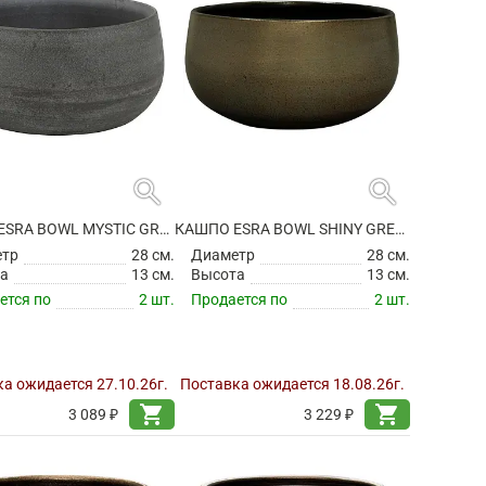
search
search
КАШПО ESRA BOWL MYSTIC GREY
КАШПО ESRA BOWL SHINY GREEN
етр
28 см.
Диаметр
28 см.
а
13 см.
Высота
13 см.
ется по
2 шт.
Продается по
2 шт.
а ожидается 27.10.26г.
Поставка ожидается 18.08.26г.
shopping_cart
shopping_cart
3 089 ₽
3 229 ₽