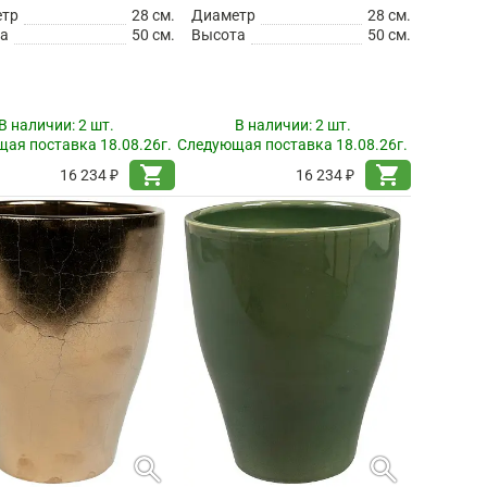
етр
28 см.
Диаметр
28 см.
а
50 см.
Высота
50 см.
В наличии:
2 шт.
В наличии:
2 шт.
ая поставка 18.08.26г.
Следующая поставка 18.08.26г.
shopping_cart
shopping_cart
16 234 ₽
16 234 ₽
search
search