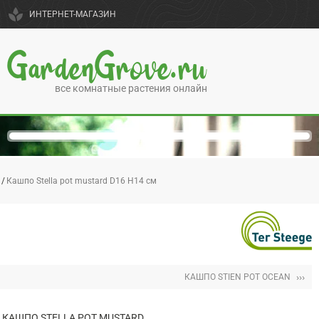
spa
ИНТЕРНЕТ-МАГАЗИН
GardenGrove.ru
все комнатные растения онлайн
Кашпо Stella pot mustard D16 H14 см
›››
КАШПО STIEN POT OCEAN
КАШПО STELLA POT MUSTARD