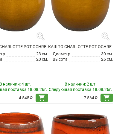
search
search
CHARLOTTE POT OCHRE
КАШПО CHARLOTTE POT OCHRE
етр
23 см.
Диаметр
30 см.
а
20 см.
Высота
26 см.
В наличии:
4 шт.
В наличии:
2 шт.
ая поставка 18.08.26г.
Следующая поставка 18.08.26г.
shopping_cart
shopping_cart
4 545 ₽
7 564 ₽