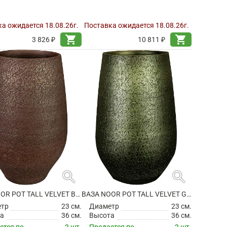
а ожидается 18.08.26г.
Поставка ожидается 18.08.26г.
shopping_cart
shopping_cart
3 826 ₽
10 811 ₽
search
search
ВАЗА NOOR POT TALL VELVET BROWN
ВАЗА NOOR POT TALL VELVET GREEN
етр
23 см.
Диаметр
23 см.
а
36 см.
Высота
36 см.
ется по
2 шт.
Продается по
2 шт.