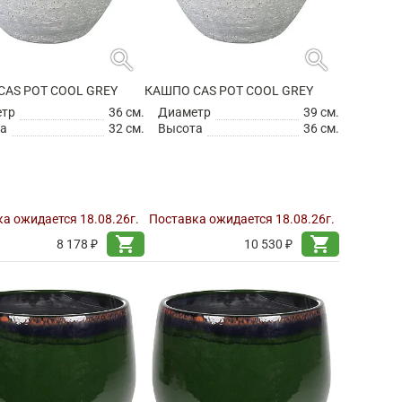
search
search
CAS POT COOL GREY
КАШПО CAS POT COOL GREY
етр
36 см.
Диаметр
39 см.
а
32 см.
Высота
36 см.
а ожидается 18.08.26г.
Поставка ожидается 18.08.26г.
shopping_cart
shopping_cart
8 178 ₽
10 530 ₽