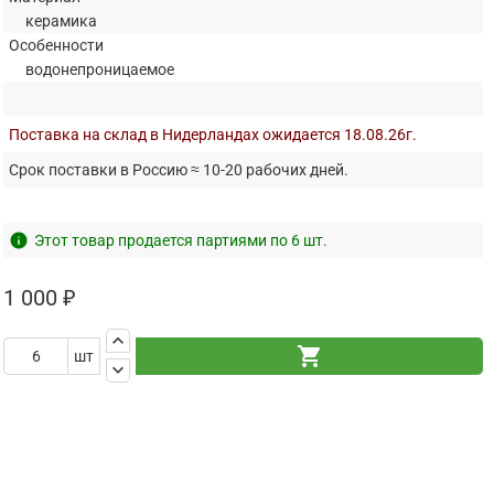
керамика
Особенности
водонепроницаемое
Поставка на склад в Нидерландах ожидается 18.08.26г.
Срок поставки в Россию ≈ 10-20 рабочих дней.
info
Этот товар продается партиями по 6 шт.
1 000 ₽
keyboard_arrow_up
shopping_cart
шт
keyboard_arrow_down