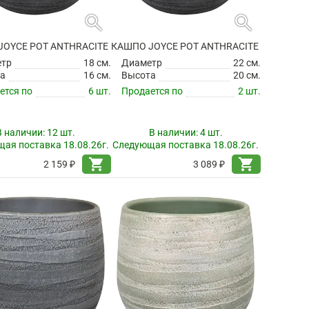
search
search
JOYCE POT ANTHRACITE
КАШПО JOYCE POT ANTHRACITE
етр
18 см.
Диаметр
22 см.
а
16 см.
Высота
20 см.
ется по
6 шт.
Продается по
2 шт.
В наличии:
12 шт.
В наличии:
4 шт.
ая поставка 18.08.26г.
Следующая поставка 18.08.26г.
shopping_cart
shopping_cart
2 159 ₽
3 089 ₽