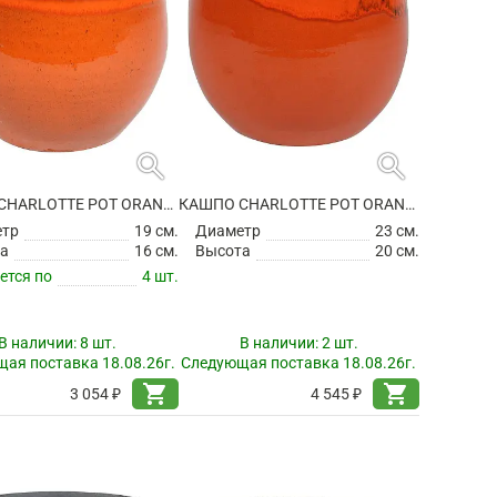
search
search
КАШПО CHARLOTTE POT ORANGE
КАШПО CHARLOTTE POT ORANGE
етр
19 см.
Диаметр
23 см.
а
16 см.
Высота
20 см.
ется по
4 шт.
В наличии:
8 шт.
В наличии:
2 шт.
ая поставка 18.08.26г.
Следующая поставка 18.08.26г.
shopping_cart
shopping_cart
3 054 ₽
4 545 ₽