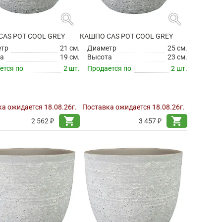
search
search
CAS POT COOL GREY
КАШПО CAS POT COOL GREY
етр
21 см.
Диаметр
25 см.
а
19 см.
Высота
23 см.
ется по
2 шт.
Продается по
2 шт.
а ожидается 18.08.26г.
Поставка ожидается 18.08.26г.
shopping_cart
shopping_cart
2 562 ₽
3 457 ₽