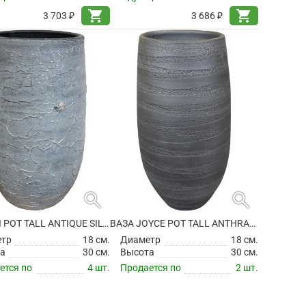
shopping_cart
shopping_cart
3 703 ₽
3 686 ₽
search
search
ВАЗА EVI POT TALL ANTIQUE SILVER
ВАЗА JOYCE POT TALL ANTHRACITE
етр
18 см.
Диаметр
18 см.
а
30 см.
Высота
30 см.
ется по
4 шт.
Продается по
2 шт.