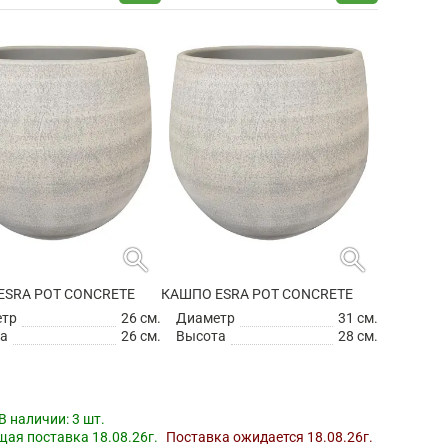
search
search
ESRA POT CONCRETE
КАШПО ESRA POT CONCRETE
етр
26 см.
Диаметр
31 см.
а
26 см.
Высота
28 см.
В наличии:
3 шт.
ая поставка 18.08.26г.
Поставка ожидается 18.08.26г.