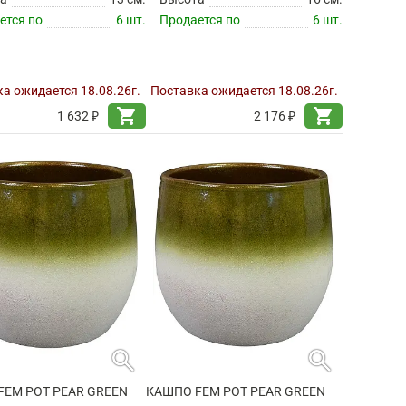
ется по
6 шт.
Продается по
6 шт.
а ожидается 18.08.26г.
Поставка ожидается 18.08.26г.
shopping_cart
shopping_cart
1 632 ₽
2 176 ₽
search
search
FEM POT PEAR GREEN
КАШПО FEM POT PEAR GREEN