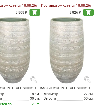
а ожидается 18.08.26г.
Поставка ожидается 18.08.26г.
shopping_cart
shopping_cart
3 808 ₽
3 826 ₽
search
search
ВАЗА JOYCE POT TALL SHINY OLIVE
ВАЗА JOYCE POT TALL SHINY OLIVE
етр
18 см.
Диаметр
27 см.
а
30 см.
Высота
50 см.
ется по
2 шт.