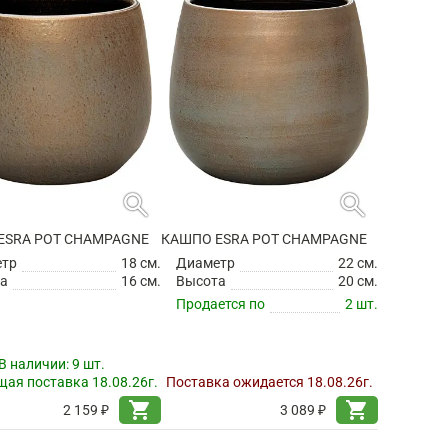
search
search
ESRA POT CHAMPAGNE
КАШПО ESRA POT CHAMPAGNE
етр
18 см.
Диаметр
22 см.
а
16 см.
Высота
20 см.
Продается по
2 шт.
В наличии:
9 шт.
ая поставка 18.08.26г.
Поставка ожидается 18.08.26г.
shopping_cart
shopping_cart
2 159 ₽
3 089 ₽