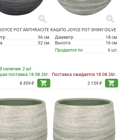
search
search
JOYCE POT ANTHRACITE
КАШПО JOYCE POT SHINY OILVE
етр
36 см.
Диаметр
18 см.
а
32 см.
Высота
16 см.
Продается по
6 шт.
В наличии:
2 шт.
ая поставка 18.08.26г.
Поставка ожидается 18.08.26г.
shopping_cart
shopping_cart
8 459 ₽
2 159 ₽