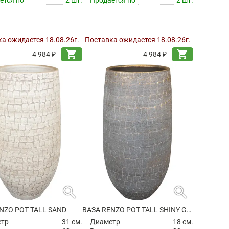
а ожидается 18.08.26г.
Поставка ожидается 18.08.26г.
shopping_cart
shopping_cart
4 984 ₽
4 984 ₽
search
search
NZO POT TALL SAND
ВАЗА RENZO POT TALL SHINY GREY
етр
31 см.
Диаметр
18 см.