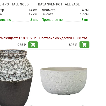
EN POT TALL GOLD
ВАЗА SVEN POT TALL SAGE
етр
14 см.
Диаметр
14 см.
а
17 см.
Высота
17 см.
ется по
8 шт.
Продается по
8 шт.
а ожидается 18.08.26г.
Поставка ожидается 18.08.26г.
shopping_cart
shopping_cart
965 ₽
895 ₽