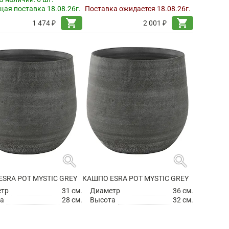
ая поставка 18.08.26г.
Поставка ожидается 18.08.26г.
shopping_cart
shopping_cart
1 474 ₽
2 001 ₽
search
search
SRA POT MYSTIC GREY
КАШПО ESRA POT MYSTIC GREY
етр
31 см.
Диаметр
36 см.
а
28 см.
Высота
32 см.