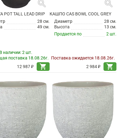
search
search
TA POT TALL LEAD DRIP
КАШПО CAS BOWL COOL GREY
етр
28 см.
Диаметр
28 см.
а
49 см.
Высота
13 см.
Продается по
2 шт.
В наличии:
2 шт.
ая поставка 18.08.26г.
Поставка ожидается 18.08.26г.
shopping_cart
shopping_cart
12 987 ₽
2 984 ₽