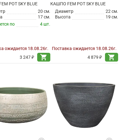
EM POT SKY BLUE
КАШПО FEM POT SKY BLUE
етр
20 см.
Диаметр
22 см.
а
17 см.
Высота
19 см.
ется по
4 шт.
а ожидается 18.08.26г.
Поставка ожидается 18.08.26г.
shopping_cart
shopping_cart
3 247 ₽
4 879 ₽