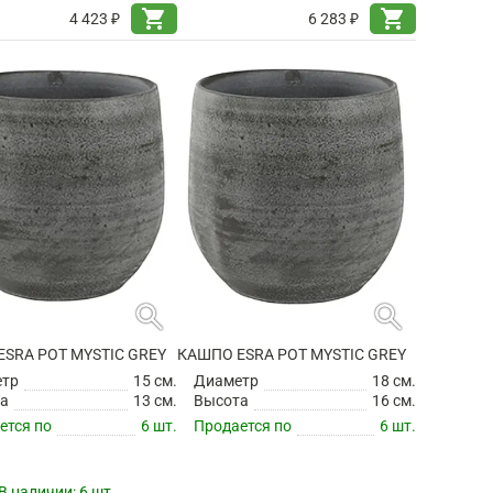
shopping_cart
shopping_cart
4 423 ₽
6 283 ₽
search
search
SRA POT MYSTIC GREY
КАШПО ESRA POT MYSTIC GREY
етр
15 см.
Диаметр
18 см.
а
13 см.
Высота
16 см.
ется по
6 шт.
Продается по
6 шт.
В наличии:
6 шт.