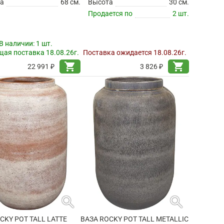
а
68 см.
Высота
30 см.
Продается по
2 шт.
В наличии:
1 шт.
ая поставка 18.08.26г.
Поставка ожидается 18.08.26г.
shopping_cart
shopping_cart
22 991 ₽
3 826 ₽
search
search
CKY POT TALL LATTE
ВАЗА ROCKY POT TALL METALLIC