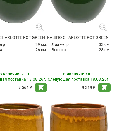
search
search
CHARLOTTE POT GREEN
КАШПО CHARLOTTE POT GREEN
етр
29 см.
Диаметр
33 см.
а
26 см.
Высота
28 см.
В наличии:
2 шт.
В наличии:
3 шт.
ая поставка 18.08.26г.
Следующая поставка 18.08.26г.
shopping_cart
shopping_cart
7 564 ₽
9 319 ₽