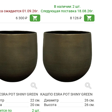
В наличии:
2 шт.
а ожидается 01.09.26г.
Следующая поставка 18.08.26г.
shopping_cart
shopping_cart
6 300 ₽
8 126 ₽
search
search
SRA POT SHINY GREEN
КАШПО ESRA POT SHINY GREEN
етр
22 см.
Диаметр
26 см.
а
20 см.
Высота
26 см.
ется по
2 шт.