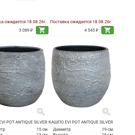
а ожидается 18.08.26г.
Поставка ожидается 18.08.26г.
shopping_cart
shopping_cart
3 089 ₽
4 545 ₽
search
search
VI POT ANTIQUE SILVER
КАШПО EVI POT ANTIQUE SILVER
етр
15 см.
Диаметр
19 см.
а
13 см.
Высота
16 см.