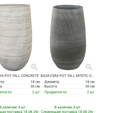
search
search
RA POT TALL CONCRETE
ВАЗА ESRA POT TALL MYSTIC GREY
етр
18 см.
Диаметр
18 см.
а
30 см.
Высота
30 см.
ется по
2 шт.
Продается по
2 шт.
В наличии:
4 шт.
В наличии:
4 шт.
ая поставка 18.08.26г.
Следующая поставка 18.08.26г.