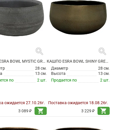
search
search
КАШПО ESRA BOWL MYSTIC GREY
КАШПО ESRA BOWL SHINY GREEN
етр
28 см.
Диаметр
28 см.
а
13 см.
Высота
13 см.
ется по
2 шт.
Продается по
2 шт.
а ожидается 27.10.26г.
Поставка ожидается 18.08.26г.
shopping_cart
shopping_cart
3 089 ₽
3 229 ₽