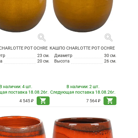
search
search
CHARLOTTE POT OCHRE
КАШПО CHARLOTTE POT OCHRE
етр
23 см.
Диаметр
30 см.
а
20 см.
Высота
26 см.
В наличии:
4 шт.
В наличии:
2 шт.
ая поставка 18.08.26г.
Следующая поставка 18.08.26г.
shopping_cart
shopping_cart
4 545 ₽
7 564 ₽