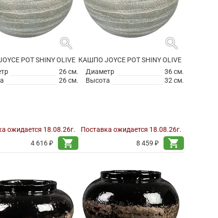
search
search
OYCE POT SHINY OLIVE
КАШПО JOYCE POT SHINY OLIVE
етр
26 см.
Диаметр
36 см.
а
26 см.
Высота
32 см.
а ожидается 18.08.26г.
Поставка ожидается 18.08.26г.
shopping_cart
shopping_cart
4 616 ₽
8 459 ₽