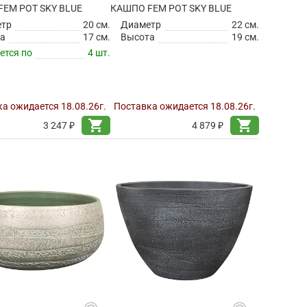
EM POT SKY BLUE
КАШПО FEM POT SKY BLUE
етр
20 см.
Диаметр
22 см.
а
17 см.
Высота
19 см.
ется по
4 шт.
а ожидается 18.08.26г.
Поставка ожидается 18.08.26г.
shopping_cart
shopping_cart
3 247 ₽
4 879 ₽