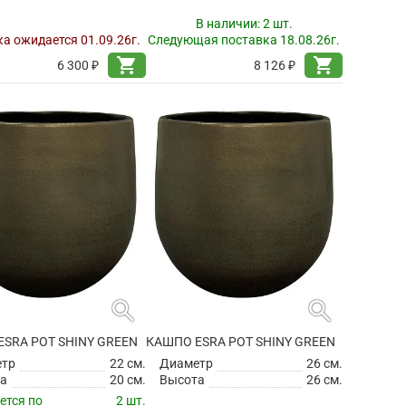
В наличии:
2 шт.
а ожидается 01.09.26г.
Следующая поставка 18.08.26г.
shopping_cart
shopping_cart
6 300 ₽
8 126 ₽
search
search
SRA POT SHINY GREEN
КАШПО ESRA POT SHINY GREEN
етр
22 см.
Диаметр
26 см.
а
20 см.
Высота
26 см.
ется по
2 шт.