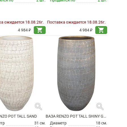
а ожидается 18.08.26г.
Поставка ожидается 18.08.26г.
shopping_cart
shopping_cart
4 984 ₽
4 984 ₽
search
search
NZO POT TALL SAND
ВАЗА RENZO POT TALL SHINY GREY
етр
31 см.
Диаметр
18 см.