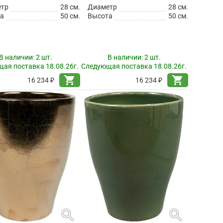
етр
28 см.
Диаметр
28 см.
а
50 см.
Высота
50 см.
В наличии:
2 шт.
В наличии:
2 шт.
ая поставка 18.08.26г.
Следующая поставка 18.08.26г.
shopping_cart
shopping_cart
16 234 ₽
16 234 ₽
search
search