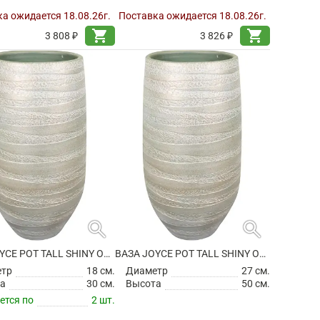
а ожидается 18.08.26г.
Поставка ожидается 18.08.26г.
shopping_cart
shopping_cart
3 808 ₽
3 826 ₽
search
search
ВАЗА JOYCE POT TALL SHINY OLIVE
ВАЗА JOYCE POT TALL SHINY OLIVE
етр
18 см.
Диаметр
27 см.
а
30 см.
Высота
50 см.
ется по
2 шт.