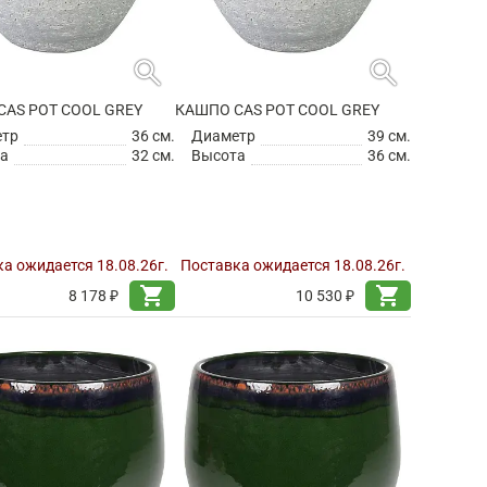
search
search
CAS POT COOL GREY
КАШПО CAS POT COOL GREY
етр
36 см.
Диаметр
39 см.
а
32 см.
Высота
36 см.
а ожидается 18.08.26г.
Поставка ожидается 18.08.26г.
shopping_cart
shopping_cart
8 178 ₽
10 530 ₽