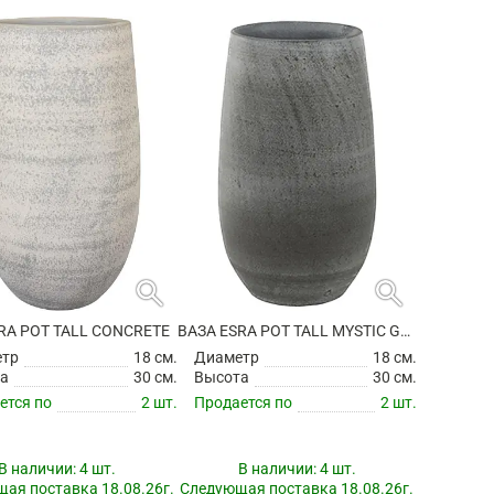
search
search
RA POT TALL CONCRETE
ВАЗА ESRA POT TALL MYSTIC GREY
етр
18 см.
Диаметр
18 см.
а
30 см.
Высота
30 см.
ется по
2 шт.
Продается по
2 шт.
В наличии:
4 шт.
В наличии:
4 шт.
ая поставка 18.08.26г.
Следующая поставка 18.08.26г.