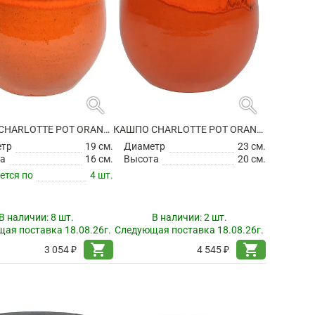
search
search
КАШПО CHARLOTTE POT ORANGE
КАШПО CHARLOTTE POT ORANGE
етр
19 см.
Диаметр
23 см.
а
16 см.
Высота
20 см.
ется по
4 шт.
В наличии:
8 шт.
В наличии:
2 шт.
ая поставка 18.08.26г.
Следующая поставка 18.08.26г.
shopping_cart
shopping_cart
3 054 ₽
4 545 ₽