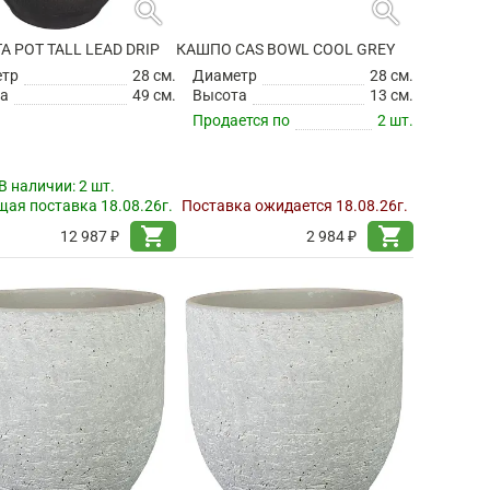
search
search
TA POT TALL LEAD DRIP
КАШПО CAS BOWL COOL GREY
етр
28 см.
Диаметр
28 см.
а
49 см.
Высота
13 см.
Продается по
2 шт.
В наличии:
2 шт.
ая поставка 18.08.26г.
Поставка ожидается 18.08.26г.
shopping_cart
shopping_cart
12 987 ₽
2 984 ₽