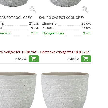
search
search
CAS POT COOL GREY
КАШПО CAS POT COOL GREY
етр
21 см.
Диаметр
25 см.
а
19 см.
Высота
23 см.
ется по
2 шт.
Продается по
2 шт.
а ожидается 18.08.26г.
Поставка ожидается 18.08.26г.
shopping_cart
shopping_cart
2 562 ₽
3 457 ₽