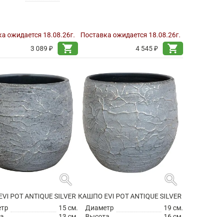
а ожидается 18.08.26г.
Поставка ожидается 18.08.26г.
shopping_cart
shopping_cart
3 089 ₽
4 545 ₽
search
search
VI POT ANTIQUE SILVER
КАШПО EVI POT ANTIQUE SILVER
етр
15 см.
Диаметр
19 см.
а
13 см.
Высота
16 см.