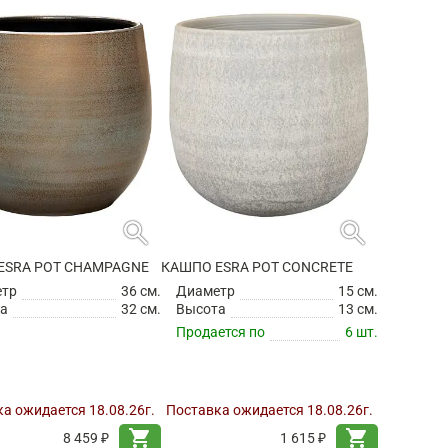
search
search
ESRA POT CHAMPAGNE
КАШПО ESRA POT CONCRETE
етр
36 см.
Диаметр
15 см.
а
32 см.
Высота
13 см.
Продается по
6 шт.
а ожидается 18.08.26г.
Поставка ожидается 18.08.26г.
shopping_cart
shopping_cart
8 459 ₽
1 615 ₽