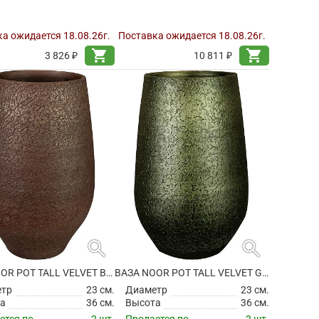
а ожидается 18.08.26г.
Поставка ожидается 18.08.26г.
shopping_cart
shopping_cart
3 826 ₽
10 811 ₽
search
search
ВАЗА NOOR POT TALL VELVET BROWN
ВАЗА NOOR POT TALL VELVET GREEN
етр
23 см.
Диаметр
23 см.
а
36 см.
Высота
36 см.
ется по
2 шт.
Продается по
2 шт.