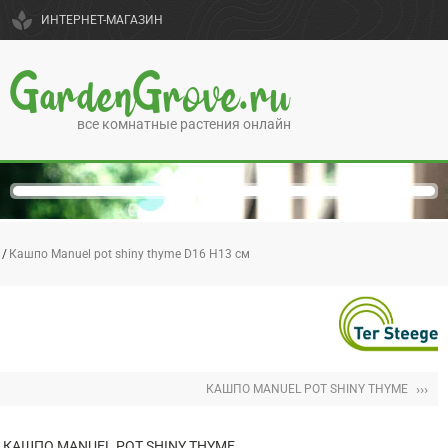
spa
ИНТЕРНЕТ-МАГАЗИН
GardenGrove.ru
все комнатные растения онлайн
Кашпо Manuel pot shiny thyme D16 H13 см
›››
КАШПО MANUEL POT SHINY THYME
КАШПО MANUEL POT SHINY THYME