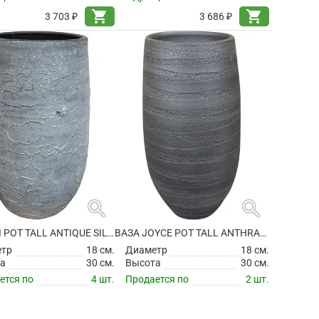
shopping_cart
shopping_cart
3 703 ₽
3 686 ₽
search
search
ВАЗА EVI POT TALL ANTIQUE SILVER
ВАЗА JOYCE POT TALL ANTHRACITE
етр
18 см.
Диаметр
18 см.
а
30 см.
Высота
30 см.
ется по
4 шт.
Продается по
2 шт.