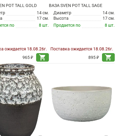
EN POT TALL GOLD
ВАЗА SVEN POT TALL SAGE
етр
14 см.
Диаметр
14 см.
а
17 см.
Высота
17 см.
ется по
8 шт.
Продается по
8 шт.
а ожидается 18.08.26г.
Поставка ожидается 18.08.26г.
shopping_cart
shopping_cart
965 ₽
895 ₽