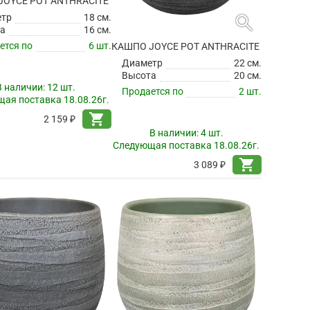
search
search
JOYCE POT ANTHRACITE
КАШПО JOYCE POT ANTHRACITE
етр
18 см.
Диаметр
22 см.
а
16 см.
Высота
20 см.
ется по
6 шт.
Продается по
2 шт.
В наличии:
12 шт.
В наличии:
4 шт.
ая поставка 18.08.26г.
Следующая поставка 18.08.26г.
shopping_cart
shopping_cart
2 159 ₽
3 089 ₽