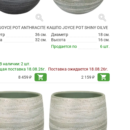
search
search
JOYCE POT ANTHRACITE
КАШПО JOYCE POT SHINY OILVE
етр
36 см.
Диаметр
18 см.
а
32 см.
Высота
16 см.
Продается по
6 шт.
В наличии:
2 шт.
ая поставка 18.08.26г.
Поставка ожидается 18.08.26г.
shopping_cart
shopping_cart
8 459 ₽
2 159 ₽