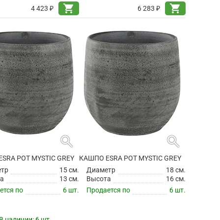
shopping_cart
shopping_cart
4 423 ₽
6 283 ₽
search
search
SRA POT MYSTIC GREY
КАШПО ESRA POT MYSTIC GREY
етр
15 см.
Диаметр
18 см.
а
13 см.
Высота
16 см.
ется по
6 шт.
Продается по
6 шт.
В наличии:
6 шт.