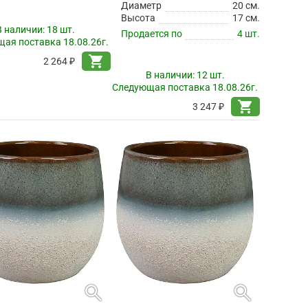
етр
15 см.
Диаметр
20 см.
а
13 см.
Высота
17 см.
ется по
6 шт.
Продается по
4 шт.
В наличии:
18 шт.
В наличии:
12 шт.
ая поставка 18.08.26г.
Следующая поставка 18.08.26г.
shopping_cart
shopping_cart
2 264 ₽
3 247 ₽
search
search