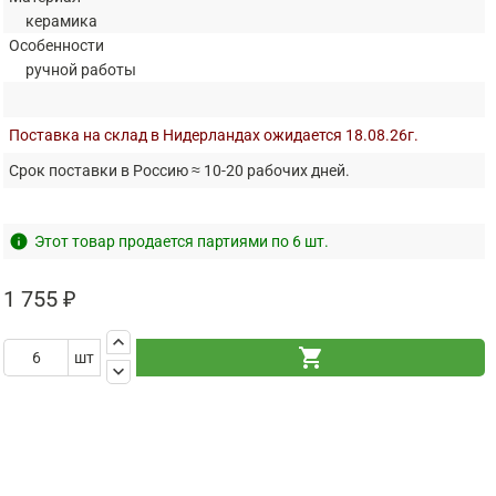
керамика
Особенности
ручной работы
Поставка на склад в Нидерландах ожидается 18.08.26г.
Срок поставки в Россию ≈ 10-20 рабочих дней.
info
Этот товар продается партиями по 6 шт.
1 755 ₽
keyboard_arrow_up
shopping_cart
шт
keyboard_arrow_down