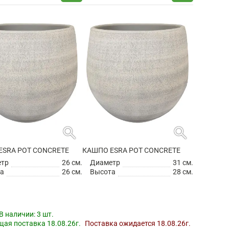
search
search
ESRA POT CONCRETE
КАШПО ESRA POT CONCRETE
етр
26 см.
Диаметр
31 см.
а
26 см.
Высота
28 см.
В наличии:
3 шт.
ая поставка 18.08.26г.
Поставка ожидается 18.08.26г.