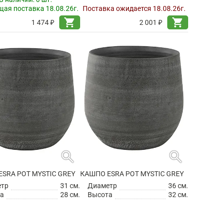
ая поставка 18.08.26г.
Поставка ожидается 18.08.26г.
shopping_cart
shopping_cart
1 474 ₽
2 001 ₽
search
search
SRA POT MYSTIC GREY
КАШПО ESRA POT MYSTIC GREY
етр
31 см.
Диаметр
36 см.
а
28 см.
Высота
32 см.