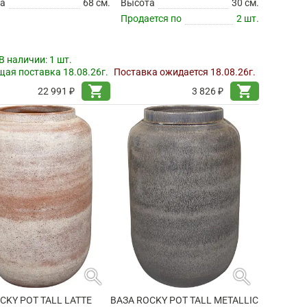
а
68 см.
Высота
30 см.
Продается по
2 шт.
В наличии:
1 шт.
ая поставка 18.08.26г.
Поставка ожидается 18.08.26г.
shopping_cart
shopping_cart
22 991 ₽
3 826 ₽
search
search
CKY POT TALL LATTE
ВАЗА ROCKY POT TALL METALLIC