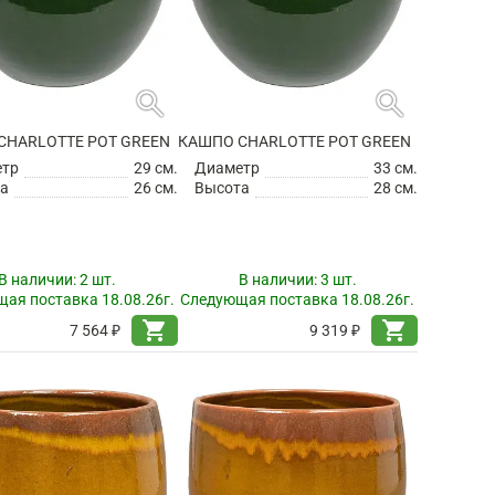
search
search
CHARLOTTE POT GREEN
КАШПО CHARLOTTE POT GREEN
етр
29 см.
Диаметр
33 см.
а
26 см.
Высота
28 см.
В наличии:
2 шт.
В наличии:
3 шт.
ая поставка 18.08.26г.
Следующая поставка 18.08.26г.
shopping_cart
shopping_cart
7 564 ₽
9 319 ₽