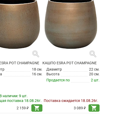
search
search
ESRA POT CHAMPAGNE
КАШПО ESRA POT CHAMPAGNE
етр
18 см.
Диаметр
22 см.
а
16 см.
Высота
20 см.
Продается по
2 шт.
В наличии:
9 шт.
ая поставка 18.08.26г.
Поставка ожидается 18.08.26г.
shopping_cart
shopping_cart
2 159 ₽
3 089 ₽