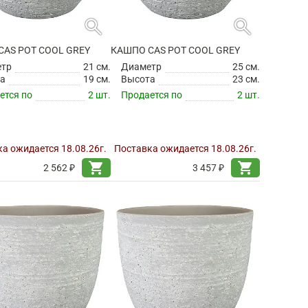
search
search
CAS POT COOL GREY
КАШПО CAS POT COOL GREY
етр
21 см.
Диаметр
25 см.
а
19 см.
Высота
23 см.
ется по
2 шт.
Продается по
2 шт.
а ожидается 18.08.26г.
Поставка ожидается 18.08.26г.
shopping_cart
shopping_cart
2 562 ₽
3 457 ₽