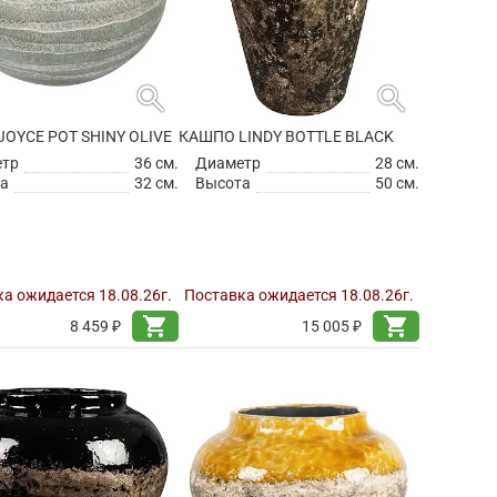
search
search
OYCE POT SHINY OLIVE
КАШПО LINDY BOTTLE BLACK
етр
36 см.
Диаметр
28 см.
а
32 см.
Высота
50 см.
а ожидается 18.08.26г.
Поставка ожидается 18.08.26г.
shopping_cart
shopping_cart
8 459 ₽
15 005 ₽