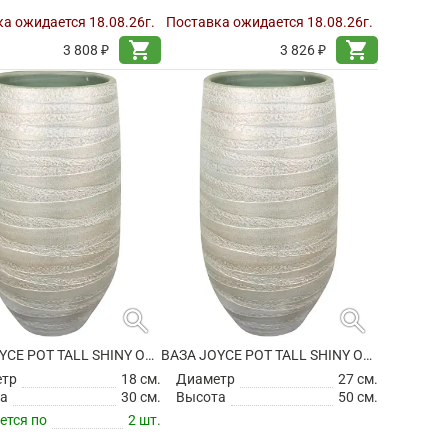
а ожидается 18.08.26г.
Поставка ожидается 18.08.26г.
shopping_cart
shopping_cart
3 808 ₽
3 826 ₽
search
search
ВАЗА JOYCE POT TALL SHINY OLIVE
ВАЗА JOYCE POT TALL SHINY OLIVE
етр
18 см.
Диаметр
27 см.
а
30 см.
Высота
50 см.
ется по
2 шт.