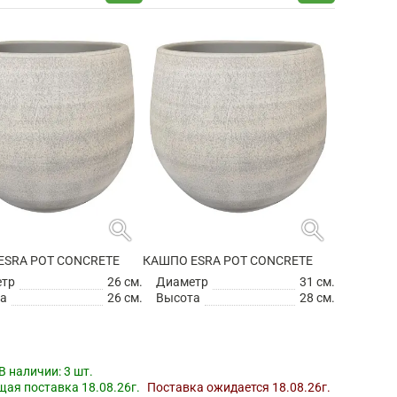
search
search
ESRA POT CONCRETE
КАШПО ESRA POT CONCRETE
етр
26 см.
Диаметр
31 см.
а
26 см.
Высота
28 см.
В наличии:
3 шт.
ая поставка 18.08.26г.
Поставка ожидается 18.08.26г.