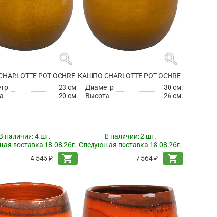
search
search
CHARLOTTE POT OCHRE
КАШПО CHARLOTTE POT OCHRE
етр
23 см.
Диаметр
30 см.
а
20 см.
Высота
26 см.
В наличии:
4 шт.
В наличии:
2 шт.
ая поставка 18.08.26г.
Следующая поставка 18.08.26г.
shopping_cart
shopping_cart
4 545 ₽
7 564 ₽