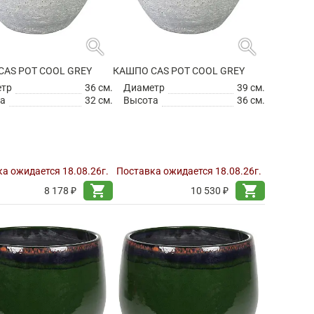
search
search
CAS POT COOL GREY
КАШПО CAS POT COOL GREY
етр
36 см.
Диаметр
39 см.
а
32 см.
Высота
36 см.
а ожидается 18.08.26г.
Поставка ожидается 18.08.26г.
shopping_cart
shopping_cart
8 178 ₽
10 530 ₽