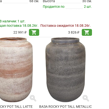
а
68 см.
Высота
30 см.
Продается по
2 шт.
В наличии:
1 шт.
ая поставка 18.08.26г.
Поставка ожидается 18.08.26г.
shopping_cart
shopping_cart
22 991 ₽
3 826 ₽
search
search
CKY POT TALL LATTE
ВАЗА ROCKY POT TALL METALLIC