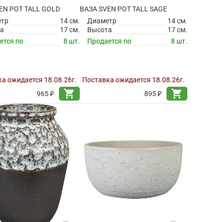
EN POT TALL GOLD
ВАЗА SVEN POT TALL SAGE
етр
14 см.
Диаметр
14 см.
а
17 см.
Высота
17 см.
ется по
8 шт.
Продается по
8 шт.
а ожидается 18.08.26г.
Поставка ожидается 18.08.26г.
shopping_cart
shopping_cart
965 ₽
895 ₽