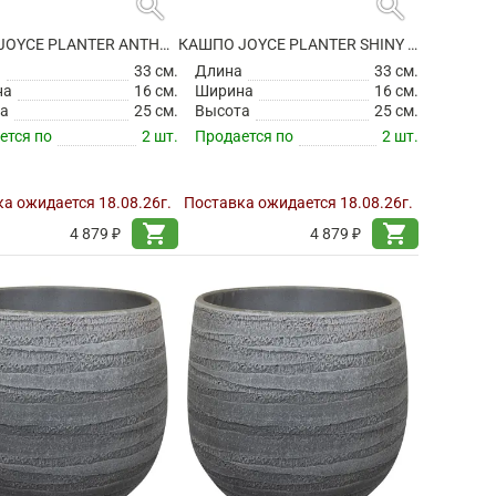
search
search
КАШПО JOYCE PLANTER ANTHRACITE
КАШПО JOYCE PLANTER SHINY OLIVE
а
33 см.
Длина
33 см.
на
16 см.
Ширина
16 см.
а
25 см.
Высота
25 см.
ется по
2 шт.
Продается по
2 шт.
а ожидается 18.08.26г.
Поставка ожидается 18.08.26г.
shopping_cart
shopping_cart
4 879 ₽
4 879 ₽