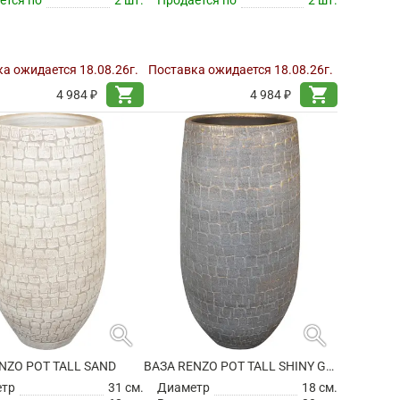
а ожидается 18.08.26г.
Поставка ожидается 18.08.26г.
shopping_cart
shopping_cart
4 984 ₽
4 984 ₽
search
search
NZO POT TALL SAND
ВАЗА RENZO POT TALL SHINY GREY
етр
31 см.
Диаметр
18 см.