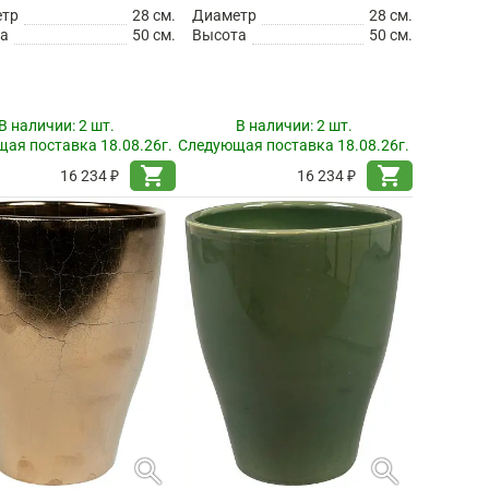
етр
28 см.
Диаметр
28 см.
а
50 см.
Высота
50 см.
В наличии:
2 шт.
В наличии:
2 шт.
ая поставка 18.08.26г.
Следующая поставка 18.08.26г.
shopping_cart
shopping_cart
16 234 ₽
16 234 ₽
search
search