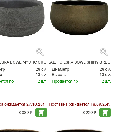
search
search
КАШПО ESRA BOWL MYSTIC GREY
КАШПО ESRA BOWL SHINY GREEN
етр
28 см.
Диаметр
28 см.
а
13 см.
Высота
13 см.
ется по
2 шт.
Продается по
2 шт.
а ожидается 27.10.26г.
Поставка ожидается 18.08.26г.
shopping_cart
shopping_cart
3 089 ₽
3 229 ₽