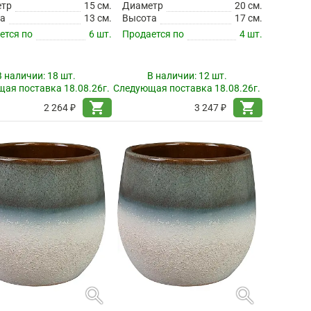
етр
15 см.
Диаметр
20 см.
а
13 см.
Высота
17 см.
ется по
6 шт.
Продается по
4 шт.
В наличии:
18 шт.
В наличии:
12 шт.
ая поставка 18.08.26г.
Следующая поставка 18.08.26г.
shopping_cart
shopping_cart
2 264 ₽
3 247 ₽
search
search