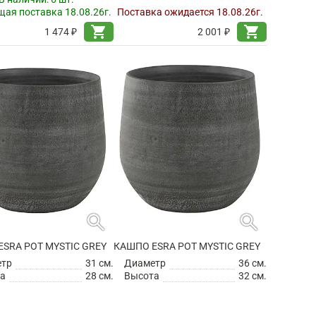
ая поставка 18.08.26г.
Поставка ожидается 18.08.26г.
shopping_cart
shopping_cart
1 474 ₽
2 001 ₽
search
search
SRA POT MYSTIC GREY
КАШПО ESRA POT MYSTIC GREY
етр
31 см.
Диаметр
36 см.
а
28 см.
Высота
32 см.