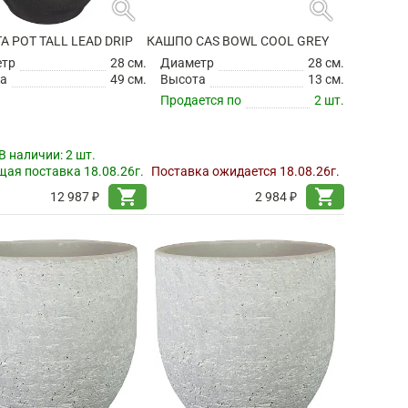
search
search
TA POT TALL LEAD DRIP
КАШПО CAS BOWL COOL GREY
етр
28 см.
Диаметр
28 см.
а
49 см.
Высота
13 см.
Продается по
2 шт.
В наличии:
2 шт.
ая поставка 18.08.26г.
Поставка ожидается 18.08.26г.
shopping_cart
shopping_cart
12 987 ₽
2 984 ₽