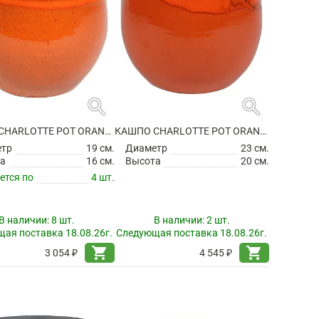
search
search
КАШПО CHARLOTTE POT ORANGE
КАШПО CHARLOTTE POT ORANGE
етр
19 см.
Диаметр
23 см.
а
16 см.
Высота
20 см.
ется по
4 шт.
В наличии:
8 шт.
В наличии:
2 шт.
ая поставка 18.08.26г.
Следующая поставка 18.08.26г.
shopping_cart
shopping_cart
3 054 ₽
4 545 ₽