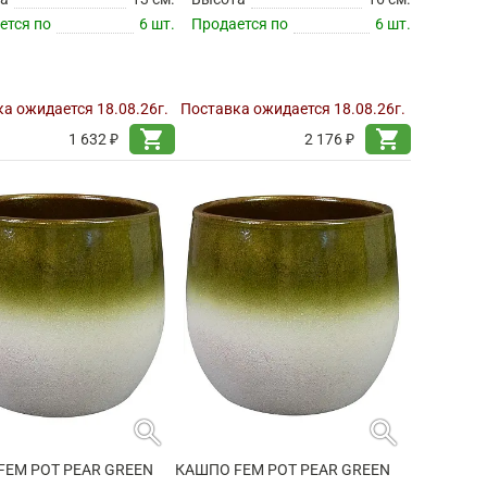
ется по
6 шт.
Продается по
6 шт.
а ожидается 18.08.26г.
Поставка ожидается 18.08.26г.
shopping_cart
shopping_cart
1 632 ₽
2 176 ₽
search
search
FEM POT PEAR GREEN
КАШПО FEM POT PEAR GREEN