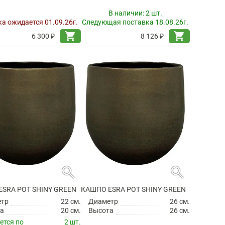
В наличии:
2 шт.
а ожидается 01.09.26г.
Следующая поставка 18.08.26г.
shopping_cart
shopping_cart
6 300 ₽
8 126 ₽
search
search
SRA POT SHINY GREEN
КАШПО ESRA POT SHINY GREEN
етр
22 см.
Диаметр
26 см.
а
20 см.
Высота
26 см.
ется по
2 шт.