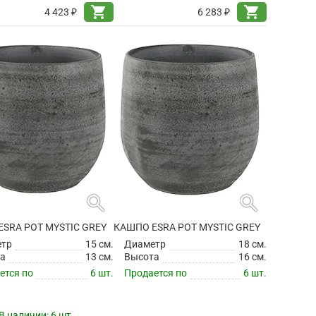
shopping_cart
shopping_cart
4 423 ₽
6 283 ₽
search
search
SRA POT MYSTIC GREY
КАШПО ESRA POT MYSTIC GREY
етр
15 см.
Диаметр
18 см.
а
13 см.
Высота
16 см.
ется по
6 шт.
Продается по
6 шт.
В наличии:
6 шт.