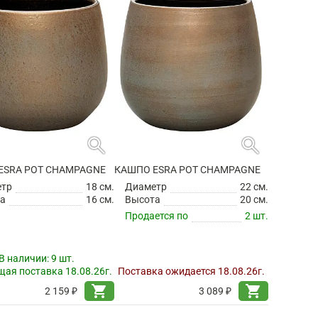
search
search
ESRA POT CHAMPAGNE
КАШПО ESRA POT CHAMPAGNE
етр
18 см.
Диаметр
22 см.
а
16 см.
Высота
20 см.
Продается по
2 шт.
В наличии:
9 шт.
ая поставка 18.08.26г.
Поставка ожидается 18.08.26г.
shopping_cart
shopping_cart
2 159 ₽
3 089 ₽