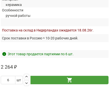
керамика
Особенности
ручной работы
Поставка на склад в Нидерландах ожидается 18.08.26г.
Срок поставки в Россию ≈ 10-20 рабочих дней.
info
Этот товар продается партиями по 6 шт.
2 264 ₽
keyboard_arrow_up
shopping_cart
шт
keyboard_arrow_down