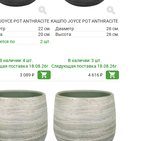
search
search
JOYCE POT ANTHRACITE
КАШПО JOYCE POT ANTHRACITE
етр
22 см.
Диаметр
26 см.
а
20 см.
Высота
26 см.
ется по
2 шт.
В наличии:
4 шт.
В наличии:
3 шт.
ая поставка 18.08.26г.
Следующая поставка 18.08.26г.
shopping_cart
shopping_cart
3 089 ₽
4 616 ₽