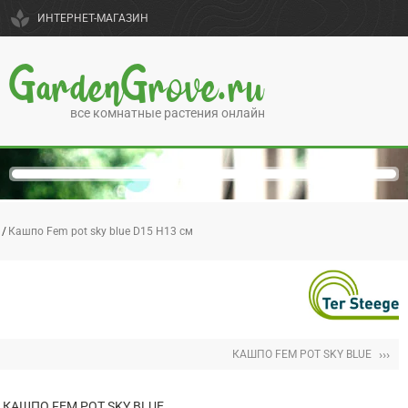
spa
ИНТЕРНЕТ-МАГАЗИН
GardenGrove.ru
все комнатные растения онлайн
Кашпо Fem pot sky blue D15 H13 см
›››
КАШПО FEM POT SKY BLUE
КАШПО FEM POT SKY BLUE