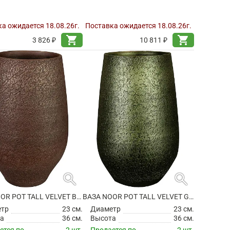
а ожидается 18.08.26г.
Поставка ожидается 18.08.26г.
shopping_cart
shopping_cart
3 826 ₽
10 811 ₽
search
search
ВАЗА NOOR POT TALL VELVET BROWN
ВАЗА NOOR POT TALL VELVET GREEN
етр
23 см.
Диаметр
23 см.
а
36 см.
Высота
36 см.
ется по
2 шт.
Продается по
2 шт.