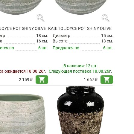
search
search
OYCE POT SHINY OILVE
КАШПО JOYCE POT SHINY OLIVE
етр
18 см.
Диаметр
15 см.
а
16 см.
Высота
13 см.
ется по
6 шт.
Продается по
6 шт.
В наличии:
12 шт.
а ожидается 18.08.26г.
Следующая поставка 18.08.26г.
shopping_cart
shopping_cart
2 159 ₽
1 667 ₽