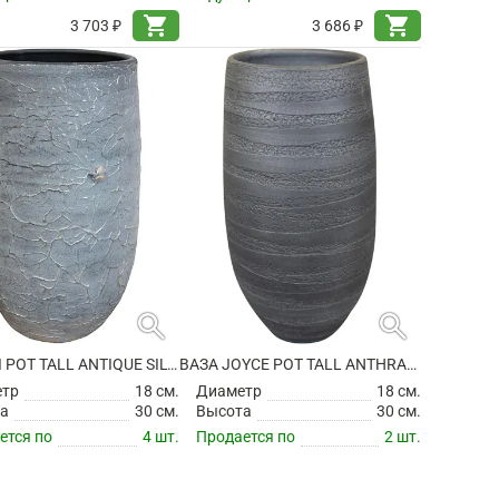
shopping_cart
shopping_cart
3 703 ₽
3 686 ₽
search
search
ВАЗА EVI POT TALL ANTIQUE SILVER
ВАЗА JOYCE POT TALL ANTHRACITE
етр
18 см.
Диаметр
18 см.
а
30 см.
Высота
30 см.
ется по
4 шт.
Продается по
2 шт.