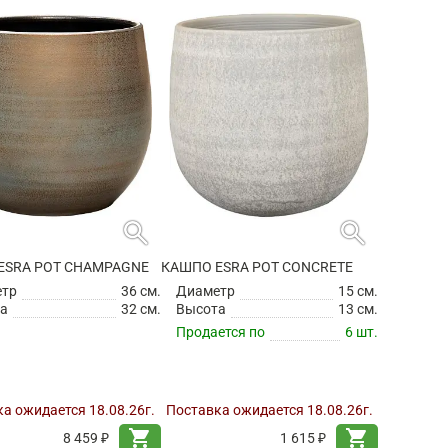
search
search
ESRA POT CHAMPAGNE
КАШПО ESRA POT CONCRETE
етр
36 см.
Диаметр
15 см.
а
32 см.
Высота
13 см.
Продается по
6 шт.
а ожидается 18.08.26г.
Поставка ожидается 18.08.26г.
shopping_cart
shopping_cart
8 459 ₽
1 615 ₽