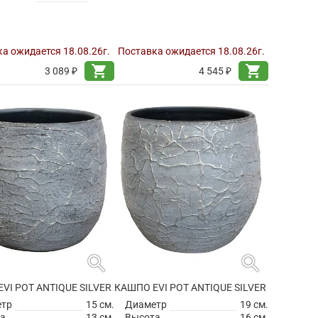
а ожидается 18.08.26г.
Поставка ожидается 18.08.26г.
shopping_cart
shopping_cart
3 089 ₽
4 545 ₽
search
search
VI POT ANTIQUE SILVER
КАШПО EVI POT ANTIQUE SILVER
етр
15 см.
Диаметр
19 см.
а
13 см.
Высота
16 см.