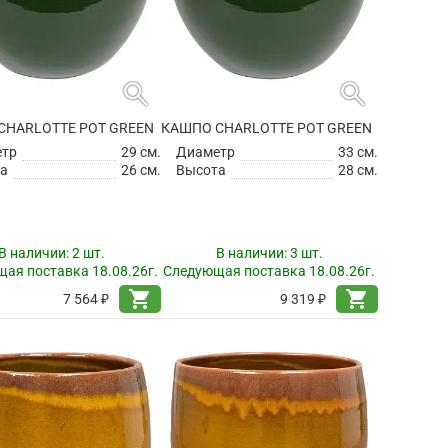
search
search
CHARLOTTE POT GREEN
КАШПО CHARLOTTE POT GREEN
етр
29 см.
Диаметр
33 см.
а
26 см.
Высота
28 см.
В наличии:
2 шт.
В наличии:
3 шт.
ая поставка 18.08.26г.
Следующая поставка 18.08.26г.
shopping_cart
shopping_cart
7 564 ₽
9 319 ₽