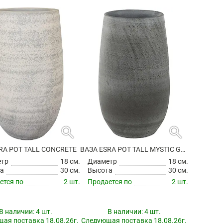
search
search
RA POT TALL CONCRETE
ВАЗА ESRA POT TALL MYSTIC GREY
етр
18 см.
Диаметр
18 см.
а
30 см.
Высота
30 см.
ется по
2 шт.
Продается по
2 шт.
В наличии:
4 шт.
В наличии:
4 шт.
ая поставка 18.08.26г.
Следующая поставка 18.08.26г.