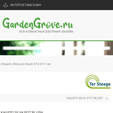
spa
ИНТЕРНЕТ-МАГАЗИН
GardenGrove.ru
все комнатные растения онлайн
Кашпо Silva pot blush D18 H17 см
›››
КАШПО SILVA POT BLUSH
КАШПО SILVA POT BLUSH