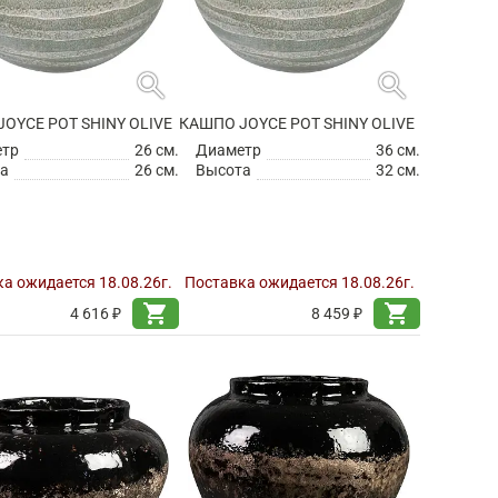
search
search
OYCE POT SHINY OLIVE
КАШПО JOYCE POT SHINY OLIVE
етр
26 см.
Диаметр
36 см.
а
26 см.
Высота
32 см.
а ожидается 18.08.26г.
Поставка ожидается 18.08.26г.
shopping_cart
shopping_cart
4 616 ₽
8 459 ₽