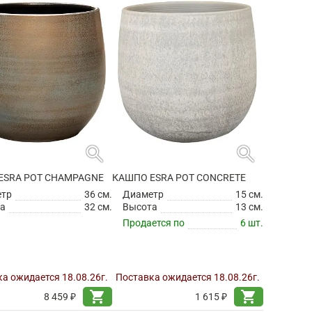
search
search
ESRA POT CHAMPAGNE
КАШПО ESRA POT CONCRETE
етр
36 см.
Диаметр
15 см.
а
32 см.
Высота
13 см.
Продается по
6 шт.
а ожидается 18.08.26г.
Поставка ожидается 18.08.26г.
shopping_cart
shopping_cart
8 459 ₽
1 615 ₽