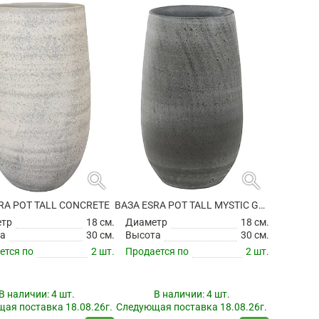
search
search
RA POT TALL CONCRETE
ВАЗА ESRA POT TALL MYSTIC GREY
етр
18 см.
Диаметр
18 см.
а
30 см.
Высота
30 см.
ется по
2 шт.
Продается по
2 шт.
В наличии:
4 шт.
В наличии:
4 шт.
ая поставка 18.08.26г.
Следующая поставка 18.08.26г.