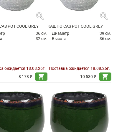
search
search
CAS POT COOL GREY
КАШПО CAS POT COOL GREY
етр
36 см.
Диаметр
39 см.
а
32 см.
Высота
36 см.
а ожидается 18.08.26г.
Поставка ожидается 18.08.26г.
shopping_cart
shopping_cart
8 178 ₽
10 530 ₽