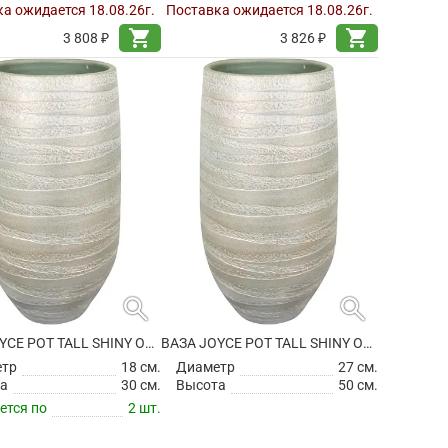
а ожидается 18.08.26г.
Поставка ожидается 18.08.26г.
shopping_cart
shopping_cart
3 808 ₽
3 826 ₽
search
search
ВАЗА JOYCE POT TALL SHINY OLIVE
ВАЗА JOYCE POT TALL SHINY OLIVE
етр
18 см.
Диаметр
27 см.
а
30 см.
Высота
50 см.
ется по
2 шт.