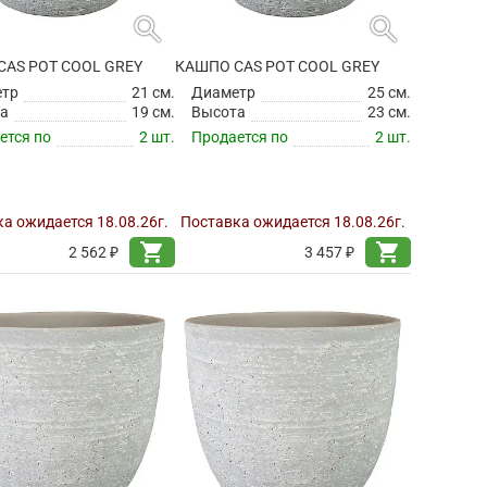
search
search
CAS POT COOL GREY
КАШПО CAS POT COOL GREY
етр
21 см.
Диаметр
25 см.
а
19 см.
Высота
23 см.
ется по
2 шт.
Продается по
2 шт.
а ожидается 18.08.26г.
Поставка ожидается 18.08.26г.
shopping_cart
shopping_cart
2 562 ₽
3 457 ₽