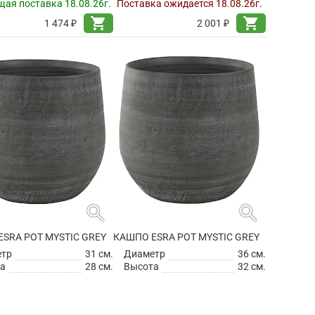
ая поставка 18.08.26г.
Поставка ожидается 18.08.26г.
shopping_cart
shopping_cart
1 474 ₽
2 001 ₽
search
search
SRA POT MYSTIC GREY
КАШПО ESRA POT MYSTIC GREY
етр
31 см.
Диаметр
36 см.
а
28 см.
Высота
32 см.