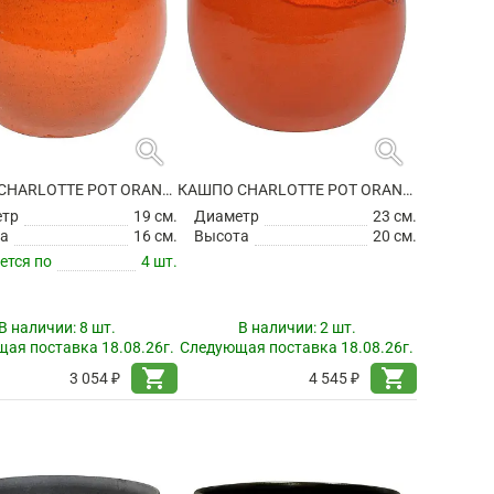
search
search
КАШПО CHARLOTTE POT ORANGE
КАШПО CHARLOTTE POT ORANGE
етр
19 см.
Диаметр
23 см.
а
16 см.
Высота
20 см.
ется по
4 шт.
В наличии:
8 шт.
В наличии:
2 шт.
ая поставка 18.08.26г.
Следующая поставка 18.08.26г.
shopping_cart
shopping_cart
3 054 ₽
4 545 ₽