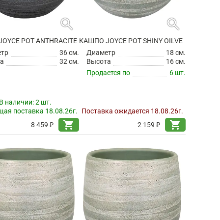
search
search
JOYCE POT ANTHRACITE
КАШПО JOYCE POT SHINY OILVE
етр
36 см.
Диаметр
18 см.
а
32 см.
Высота
16 см.
Продается по
6 шт.
В наличии:
2 шт.
ая поставка 18.08.26г.
Поставка ожидается 18.08.26г.
shopping_cart
shopping_cart
8 459 ₽
2 159 ₽