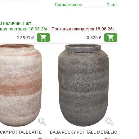
Продается по
2 шт.
В наличии:
1 шт.
ая поставка 18.08.26г.
Поставка ожидается 18.08.26г.
shopping_cart
shopping_cart
22 991 ₽
3 826 ₽
search
search
CKY POT TALL LATTE
ВАЗА ROCKY POT TALL METALLIC