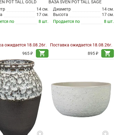
EN POT TALL GOLD
ВАЗА SVEN POT TALL SAGE
етр
14 см.
Диаметр
14 см.
а
17 см.
Высота
17 см.
ется по
8 шт.
Продается по
8 шт.
а ожидается 18.08.26г.
Поставка ожидается 18.08.26г.
shopping_cart
shopping_cart
965 ₽
895 ₽
search
search