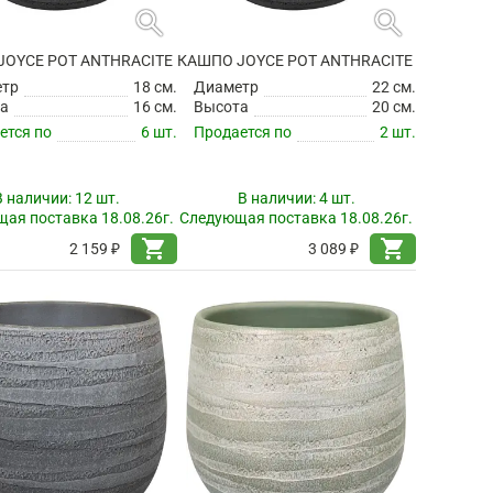
search
search
JOYCE POT ANTHRACITE
КАШПО JOYCE POT ANTHRACITE
етр
18 см.
Диаметр
22 см.
а
16 см.
Высота
20 см.
ется по
6 шт.
Продается по
2 шт.
В наличии:
12 шт.
В наличии:
4 шт.
ая поставка 18.08.26г.
Следующая поставка 18.08.26г.
shopping_cart
shopping_cart
2 159 ₽
3 089 ₽