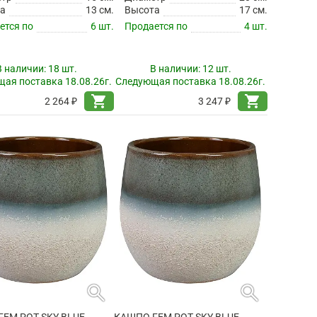
а
13 см.
Высота
17 см.
ется по
6 шт.
Продается по
4 шт.
В наличии:
18 шт.
В наличии:
12 шт.
ая поставка 18.08.26г.
Следующая поставка 18.08.26г.
shopping_cart
shopping_cart
2 264 ₽
3 247 ₽
search
search