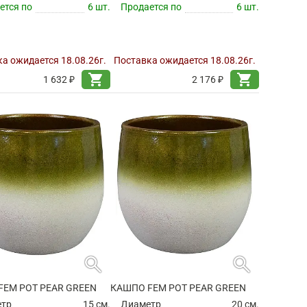
ется по
6 шт.
Продается по
6 шт.
а ожидается 18.08.26г.
Поставка ожидается 18.08.26г.
shopping_cart
shopping_cart
1 632 ₽
2 176 ₽
search
search
FEM POT PEAR GREEN
КАШПО FEM POT PEAR GREEN
етр
15 см.
Диаметр
20 см.