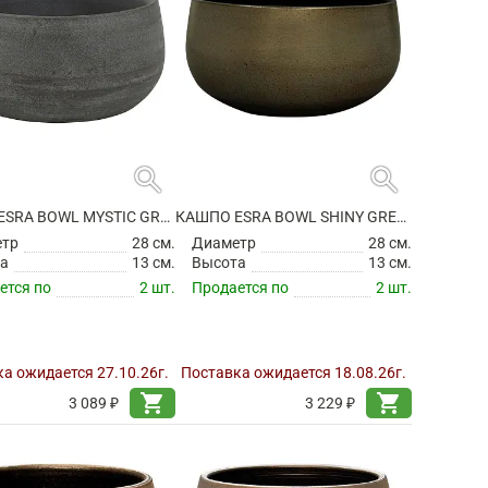
search
search
КАШПО ESRA BOWL MYSTIC GREY
КАШПО ESRA BOWL SHINY GREEN
етр
28 см.
Диаметр
28 см.
а
13 см.
Высота
13 см.
ется по
2 шт.
Продается по
2 шт.
а ожидается 27.10.26г.
Поставка ожидается 18.08.26г.
shopping_cart
shopping_cart
3 089 ₽
3 229 ₽