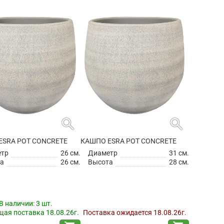
search
search
ESRA POT CONCRETE
КАШПО ESRA POT CONCRETE
етр
26 см.
Диаметр
31 см.
а
26 см.
Высота
28 см.
В наличии:
3 шт.
ая поставка 18.08.26г.
Поставка ожидается 18.08.26г.