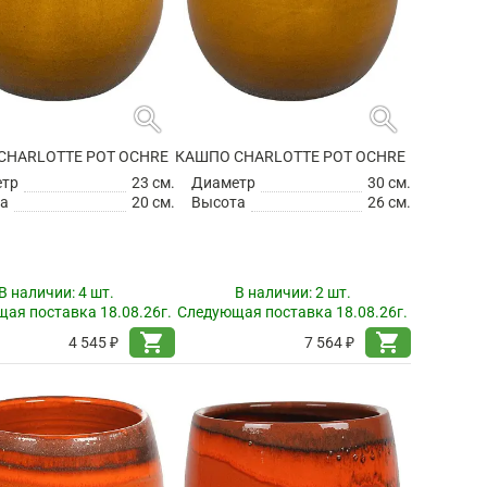
search
search
CHARLOTTE POT OCHRE
КАШПО CHARLOTTE POT OCHRE
етр
23 см.
Диаметр
30 см.
а
20 см.
Высота
26 см.
В наличии:
4 шт.
В наличии:
2 шт.
ая поставка 18.08.26г.
Следующая поставка 18.08.26г.
shopping_cart
shopping_cart
4 545 ₽
7 564 ₽