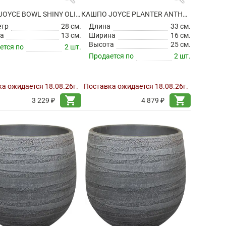
КАШПО JOYCE BOWL SHINY OLIVE
КАШПО JOYCE PLANTER ANTHRACITE
етр
28 см.
Длина
33 см.
а
13 см.
Ширина
16 см.
Высота
25 см.
ется по
2 шт.
Продается по
2 шт.
а ожидается 18.08.26г.
Поставка ожидается 18.08.26г.
shopping_cart
shopping_cart
3 229 ₽
4 879 ₽