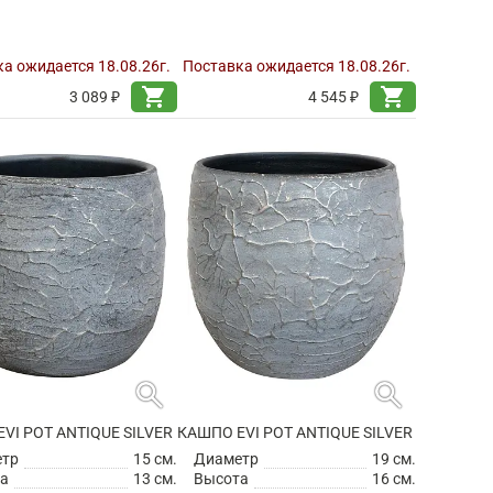
а ожидается 18.08.26г.
Поставка ожидается 18.08.26г.
shopping_cart
shopping_cart
3 089 ₽
4 545 ₽
search
search
VI POT ANTIQUE SILVER
КАШПО EVI POT ANTIQUE SILVER
етр
15 см.
Диаметр
19 см.
а
13 см.
Высота
16 см.