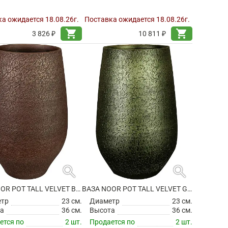
а ожидается 18.08.26г.
Поставка ожидается 18.08.26г.
shopping_cart
shopping_cart
3 826 ₽
10 811 ₽
search
search
ВАЗА NOOR POT TALL VELVET BROWN
ВАЗА NOOR POT TALL VELVET GREEN
етр
23 см.
Диаметр
23 см.
а
36 см.
Высота
36 см.
ется по
2 шт.
Продается по
2 шт.