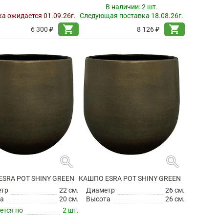
В наличии:
2 шт.
а ожидается 01.09.26г.
Следующая поставка 18.08.26г.
shopping_cart
shopping_cart
6 300 ₽
8 126 ₽
search
search
SRA POT SHINY GREEN
КАШПО ESRA POT SHINY GREEN
етр
22 см.
Диаметр
26 см.
а
20 см.
Высота
26 см.
ется по
2 шт.