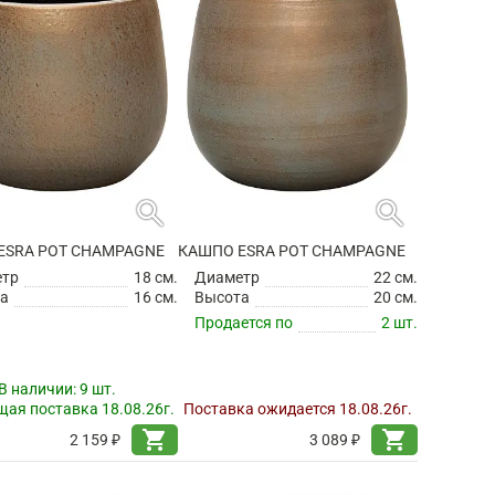
search
search
ESRA POT CHAMPAGNE
КАШПО ESRA POT CHAMPAGNE
етр
18 см.
Диаметр
22 см.
а
16 см.
Высота
20 см.
Продается по
2 шт.
В наличии:
9 шт.
ая поставка 18.08.26г.
Поставка ожидается 18.08.26г.
shopping_cart
shopping_cart
2 159 ₽
3 089 ₽