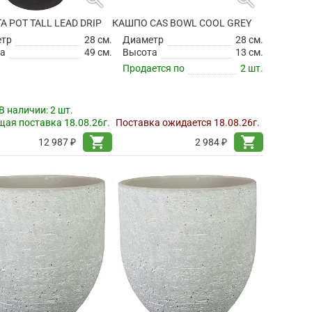
TA POT TALL LEAD DRIP
КАШПО CAS BOWL COOL GREY
етр
28 см.
Диаметр
28 см.
а
49 см.
Высота
13 см.
Продается по
2 шт.
В наличии:
2 шт.
ая поставка 18.08.26г.
Поставка ожидается 18.08.26г.
shopping_cart
shopping_cart
12 987 ₽
2 984 ₽