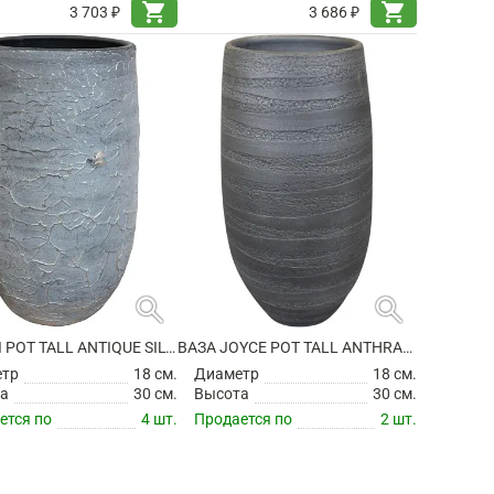
shopping_cart
shopping_cart
3 703 ₽
3 686 ₽
search
search
ВАЗА EVI POT TALL ANTIQUE SILVER
ВАЗА JOYCE POT TALL ANTHRACITE
етр
18 см.
Диаметр
18 см.
а
30 см.
Высота
30 см.
ется по
4 шт.
Продается по
2 шт.