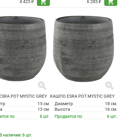
shopping_cart
shopping_cart
4 423 ₽
6 283 ₽
search
search
SRA POT MYSTIC GREY
КАШПО ESRA POT MYSTIC GREY
етр
15 см.
Диаметр
18 см.
а
13 см.
Высота
16 см.
ется по
6 шт.
Продается по
6 шт.
В наличии:
6 шт.