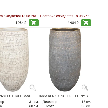
а ожидается 18.08.26г.
Поставка ожидается 18.08.26г.
shopping_cart
shopping_cart
4 984 ₽
4 984 ₽
search
search
NZO POT TALL SAND
ВАЗА RENZO POT TALL SHINY GREY
етр
31 см.
Диаметр
18 см.
а
68 см.
Высота
30 см.