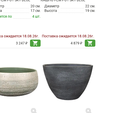
EM POT SKY BLUE
КАШПО FEM POT SKY BLUE
етр
20 см.
Диаметр
22 см.
а
17 см.
Высота
19 см.
ется по
4 шт.
а ожидается 18.08.26г.
Поставка ожидается 18.08.26г.
shopping_cart
shopping_cart
3 247 ₽
4 879 ₽
search
search