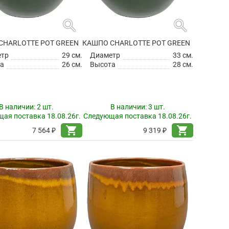
search
search
CHARLOTTE POT GREEN
КАШПО CHARLOTTE POT GREEN
етр
29 см.
Диаметр
33 см.
а
26 см.
Высота
28 см.
В наличии:
2 шт.
В наличии:
3 шт.
ая поставка 18.08.26г.
Следующая поставка 18.08.26г.
shopping_cart
shopping_cart
7 564 ₽
9 319 ₽