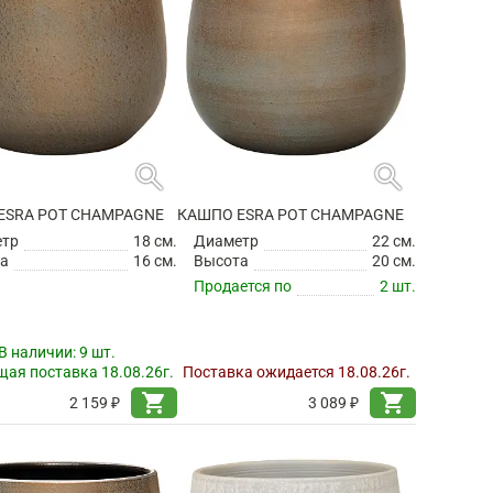
search
search
ESRA POT CHAMPAGNE
КАШПО ESRA POT CHAMPAGNE
етр
18 см.
Диаметр
22 см.
а
16 см.
Высота
20 см.
Продается по
2 шт.
В наличии:
9 шт.
ая поставка 18.08.26г.
Поставка ожидается 18.08.26г.
shopping_cart
shopping_cart
2 159 ₽
3 089 ₽