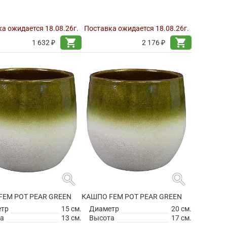
а ожидается 18.08.26г.
Поставка ожидается 18.08.26г.
shopping_cart
shopping_cart
1 632 ₽
2 176 ₽
search
search
FEM POT PEAR GREEN
КАШПО FEM POT PEAR GREEN
етр
15 см.
Диаметр
20 см.
а
13 см.
Высота
17 см.