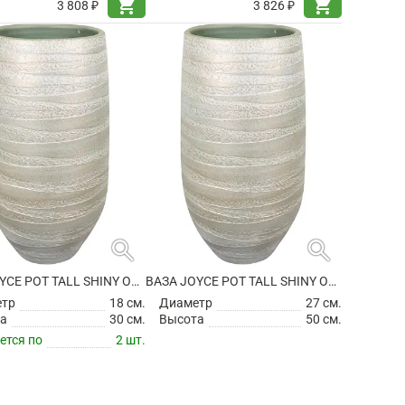
shopping_cart
shopping_cart
3 808 ₽
3 826 ₽
search
search
ВАЗА JOYCE POT TALL SHINY OLIVE
ВАЗА JOYCE POT TALL SHINY OLIVE
етр
18 см.
Диаметр
27 см.
а
30 см.
Высота
50 см.
ется по
2 шт.