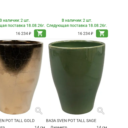
В наличии:
2 шт.
В наличии:
2 шт.
ая поставка 18.08.26г.
Следующая поставка 18.08.26г.
shopping_cart
shopping_cart
16 234 ₽
16 234 ₽
search
search
EN POT TALL GOLD
ВАЗА SVEN POT TALL SAGE
етр
14 см.
Диаметр
14 см.