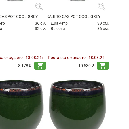
search
search
CAS POT COOL GREY
КАШПО CAS POT COOL GREY
етр
36 см.
Диаметр
39 см.
а
32 см.
Высота
36 см.
а ожидается 18.08.26г.
Поставка ожидается 18.08.26г.
shopping_cart
shopping_cart
8 178 ₽
10 530 ₽