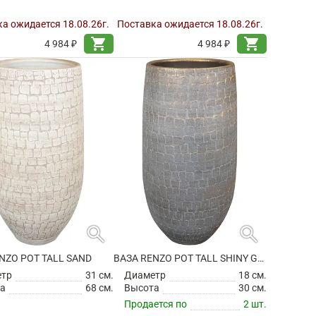
а ожидается 18.08.26г.
Поставка ожидается 18.08.26г.
shopping_cart
shopping_cart
4 984 ₽
4 984 ₽
search
search
NZO POT TALL SAND
ВАЗА RENZO POT TALL SHINY GREY
етр
31 см.
Диаметр
18 см.
а
68 см.
Высота
30 см.
Продается по
2 шт.