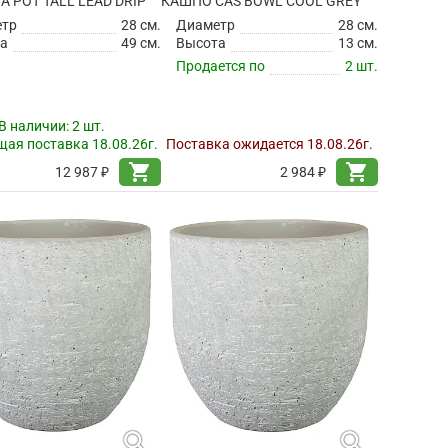
TA POT TALL LEAD DRIP
КАШПО CAS BOWL COOL GREY
етр
28 см.
Диаметр
28 см.
а
49 см.
Высота
13 см.
Продается по
2 шт.
В наличии:
2 шт.
ая поставка 18.08.26г.
Поставка ожидается 18.08.26г.
shopping_cart
shopping_cart
12 987 ₽
2 984 ₽
search
search