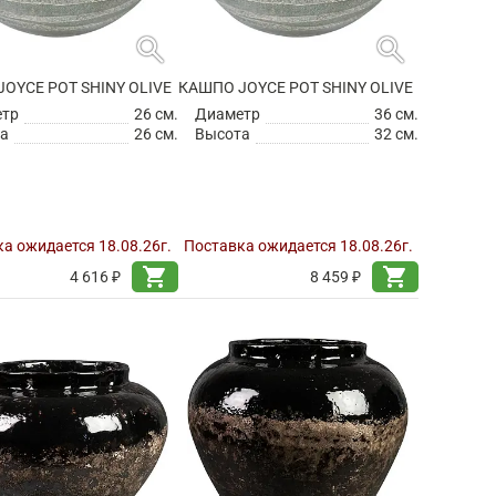
search
search
OYCE POT SHINY OLIVE
КАШПО JOYCE POT SHINY OLIVE
етр
26 см.
Диаметр
36 см.
а
26 см.
Высота
32 см.
а ожидается 18.08.26г.
Поставка ожидается 18.08.26г.
shopping_cart
shopping_cart
4 616 ₽
8 459 ₽