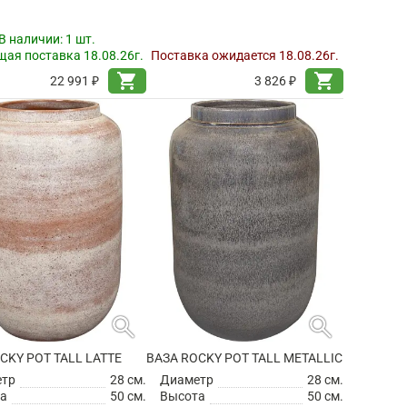
В наличии:
1 шт.
ая поставка 18.08.26г.
Поставка ожидается 18.08.26г.
shopping_cart
shopping_cart
22 991 ₽
3 826 ₽
search
search
CKY POT TALL LATTE
ВАЗА ROCKY POT TALL METALLIC
етр
28 см.
Диаметр
28 см.
а
50 см.
Высота
50 см.