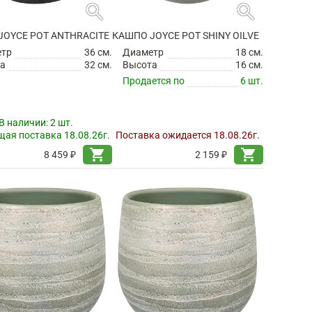
search
search
JOYCE POT ANTHRACITE
КАШПО JOYCE POT SHINY OILVE
етр
36 см.
Диаметр
18 см.
а
32 см.
Высота
16 см.
Продается по
6 шт.
В наличии:
2 шт.
ая поставка 18.08.26г.
Поставка ожидается 18.08.26г.
shopping_cart
shopping_cart
8 459 ₽
2 159 ₽