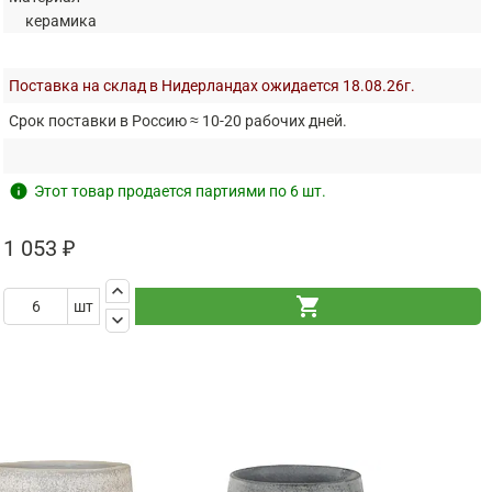
керамика
Поставка на склад в Нидерландах ожидается 18.08.26г.
Срок поставки в Россию ≈ 10-20 рабочих дней.
info
Этот товар продается партиями по 6 шт.
1 053 ₽
keyboard_arrow_up
shopping_cart
шт
keyboard_arrow_down