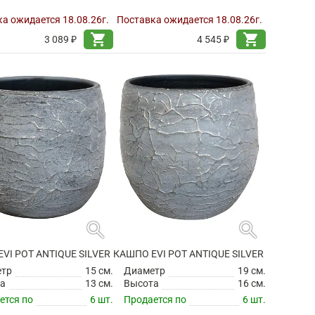
а ожидается 18.08.26г.
Поставка ожидается 18.08.26г.
shopping_cart
shopping_cart
3 089 ₽
4 545 ₽
search
search
VI POT ANTIQUE SILVER
КАШПО EVI POT ANTIQUE SILVER
етр
15 см.
Диаметр
19 см.
а
13 см.
Высота
16 см.
ется по
6 шт.
Продается по
6 шт.