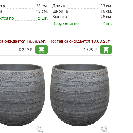
етр
28 см.
Длина
33 см.
а
13 см.
Ширина
16 см.
Высота
25 см.
ется по
2 шт.
Продается по
2 шт.
а ожидается 18.08.26г.
Поставка ожидается 18.08.26г.
shopping_cart
shopping_cart
3 229 ₽
4 879 ₽
search
search