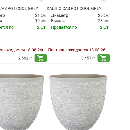
CAS POT COOL GREY
КАШПО CAS POT COOL GREY
етр
21 см.
Диаметр
25 см.
а
19 см.
Высота
23 см.
ется по
2 шт.
Продается по
2 шт.
а ожидается 18.08.26г.
Поставка ожидается 18.08.26г.
shopping_cart
shopping_cart
2 562 ₽
3 457 ₽