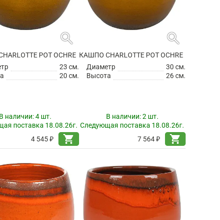
search
search
CHARLOTTE POT OCHRE
КАШПО CHARLOTTE POT OCHRE
етр
23 см.
Диаметр
30 см.
а
20 см.
Высота
26 см.
В наличии:
4 шт.
В наличии:
2 шт.
ая поставка 18.08.26г.
Следующая поставка 18.08.26г.
shopping_cart
shopping_cart
4 545 ₽
7 564 ₽