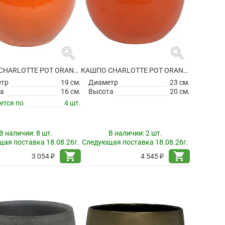
search
search
КАШПО CHARLOTTE POT ORANGE
КАШПО CHARLOTTE POT ORANGE
етр
19 см.
Диаметр
23 см.
а
16 см.
Высота
20 см.
ется по
4 шт.
В наличии:
8 шт.
В наличии:
2 шт.
ая поставка 18.08.26г.
Следующая поставка 18.08.26г.
shopping_cart
shopping_cart
3 054 ₽
4 545 ₽