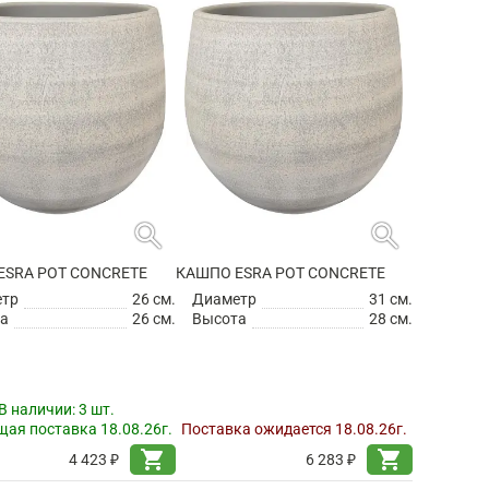
search
search
ESRA POT CONCRETE
КАШПО ESRA POT CONCRETE
етр
26 см.
Диаметр
31 см.
а
26 см.
Высота
28 см.
В наличии:
3 шт.
ая поставка 18.08.26г.
Поставка ожидается 18.08.26г.
shopping_cart
shopping_cart
4 423 ₽
6 283 ₽