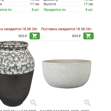
а
17 см.
Высота
17 см.
ется по
8 шт.
Продается по
8 шт.
а ожидается 18.08.26г.
Поставка ожидается 18.08.26г.
shopping_cart
shopping_cart
965 ₽
895 ₽
search
search