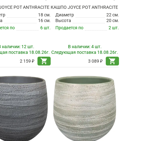
JOYCE POT ANTHRACITE
КАШПО JOYCE POT ANTHRACITE
етр
18 см.
Диаметр
22 см.
а
16 см.
Высота
20 см.
ется по
6 шт.
Продается по
2 шт.
В наличии:
12 шт.
В наличии:
4 шт.
ая поставка 18.08.26г.
Следующая поставка 18.08.26г.
shopping_cart
shopping_cart
2 159 ₽
3 089 ₽