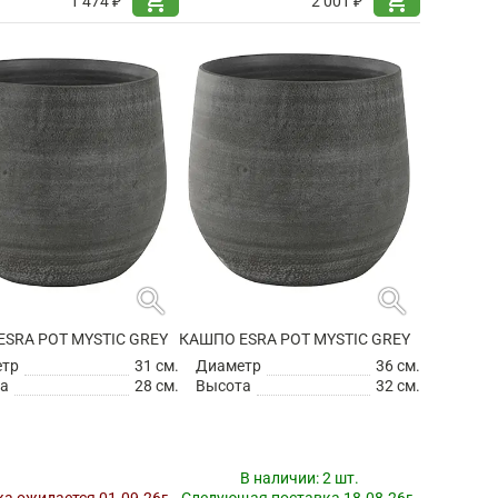
shopping_cart
shopping_cart
1 474 ₽
2 001 ₽
search
search
SRA POT MYSTIC GREY
КАШПО ESRA POT MYSTIC GREY
етр
31 см.
Диаметр
36 см.
а
28 см.
Высота
32 см.
В наличии:
2 шт.