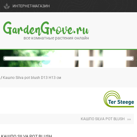
spa
ИНТЕРНЕТ-МАГАЗИН
GardenGrove.ru
все комнатные растения онлайн
Кашпо Silva pot blush D13 H13 см
›››
КАШПО SILVA POT BLUSH
КАШПО SILVA POT BLUSH