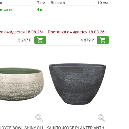
а
17 см.
Высота
19 см.
ется по
4 шт.
а ожидается 18.08.26г.
Поставка ожидается 18.08.26г.
shopping_cart
shopping_cart
3 247 ₽
4 879 ₽
search
search
КАШПО JOYCE BOWL SHINY OLIVE
КАШПО JOYCE PLANTER ANTHRACITE