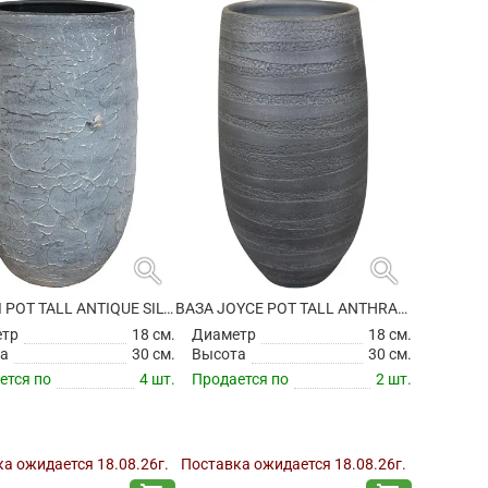
search
search
ВАЗА EVI POT TALL ANTIQUE SILVER
ВАЗА JOYCE POT TALL ANTHRACITE
етр
18 см.
Диаметр
18 см.
а
30 см.
Высота
30 см.
ется по
4 шт.
Продается по
2 шт.
а ожидается 18.08.26г.
Поставка ожидается 18.08.26г.