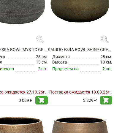
search
search
КАШПО ESRA BOWL MYSTIC GREY
КАШПО ESRA BOWL SHINY GREEN
етр
28 см.
Диаметр
28 см.
а
13 см.
Высота
13 см.
ется по
2 шт.
Продается по
2 шт.
а ожидается 27.10.26г.
Поставка ожидается 18.08.26г.
shopping_cart
shopping_cart
3 089 ₽
3 229 ₽