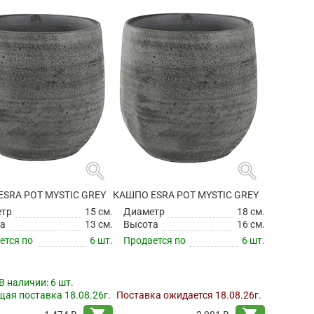
search
search
SRA POT MYSTIC GREY
КАШПО ESRA POT MYSTIC GREY
етр
15 см.
Диаметр
18 см.
а
13 см.
Высота
16 см.
ется по
6 шт.
Продается по
6 шт.
В наличии:
6 шт.
ая поставка 18.08.26г.
Поставка ожидается 18.08.26г.