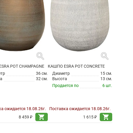
search
search
ESRA POT CHAMPAGNE
КАШПО ESRA POT CONCRETE
етр
36 см.
Диаметр
15 см.
а
32 см.
Высота
13 см.
Продается по
6 шт.
а ожидается 18.08.26г.
Поставка ожидается 18.08.26г.
shopping_cart
shopping_cart
8 459 ₽
1 615 ₽