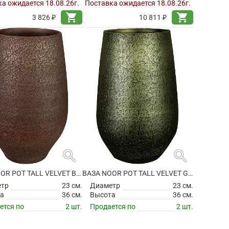
а ожидается 18.08.26г.
Поставка ожидается 18.08.26г.
shopping_cart
shopping_cart
3 826 ₽
10 811 ₽
search
search
ВАЗА NOOR POT TALL VELVET BROWN
ВАЗА NOOR POT TALL VELVET GREEN
етр
23 см.
Диаметр
23 см.
а
36 см.
Высота
36 см.
ется по
2 шт.
Продается по
2 шт.