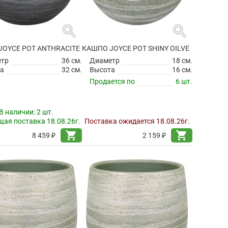
search
search
JOYCE POT ANTHRACITE
КАШПО JOYCE POT SHINY OILVE
етр
36 см.
Диаметр
18 см.
а
32 см.
Высота
16 см.
Продается по
6 шт.
В наличии:
2 шт.
ая поставка 18.08.26г.
Поставка ожидается 18.08.26г.
shopping_cart
shopping_cart
8 459 ₽
2 159 ₽