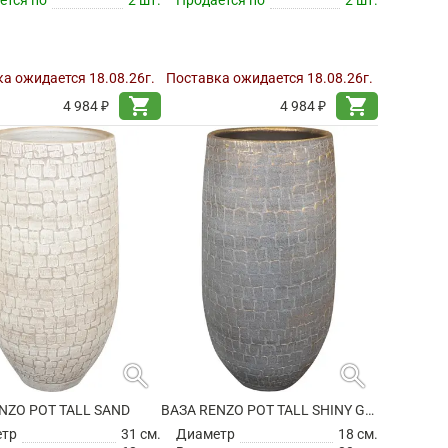
а ожидается 18.08.26г.
Поставка ожидается 18.08.26г.
shopping_cart
shopping_cart
4 984 ₽
4 984 ₽
search
search
NZO POT TALL SAND
ВАЗА RENZO POT TALL SHINY GREY
етр
31 см.
Диаметр
18 см.