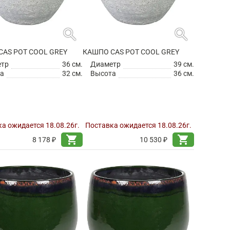
search
search
CAS POT COOL GREY
КАШПО CAS POT COOL GREY
етр
36 см.
Диаметр
39 см.
а
32 см.
Высота
36 см.
а ожидается 18.08.26г.
Поставка ожидается 18.08.26г.
shopping_cart
shopping_cart
8 178 ₽
10 530 ₽