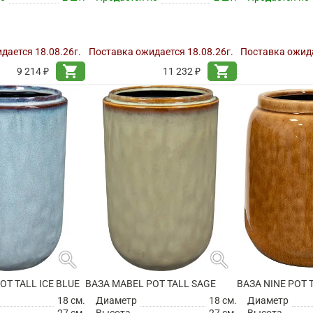
дается 18.08.26г.
Поставка ожидается 18.08.26г.
Поставка ожида
shopping_cart
shopping_cart
9 214 ₽
11 232 ₽
search
search
OT TALL ICE BLUE
ВАЗА MABEL POT TALL SAGE
ВАЗА NINE POT 
18 см.
Диаметр
18 см.
Диаметр