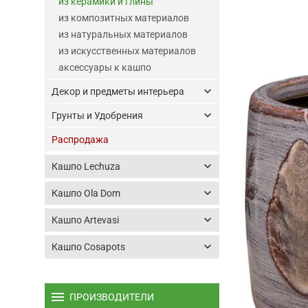
из керамики и глины
из композитных материалов
из натуральных материалов
из искусственных материалов
аксессуары к кашпо
keyboard_arrow_down
Декор и предметы интерьера
keyboard_arrow_down
Грунты и Удобрения
Распродажа
keyboard_arrow_down
Кашпо Lechuza
keyboard_arrow_down
Кашпо Ola Dom
keyboard_arrow_down
Кашпо Artevasi
keyboard_arrow_down
Кашпо Cosapots
menu
ПРОИЗВОДИТЕЛИ