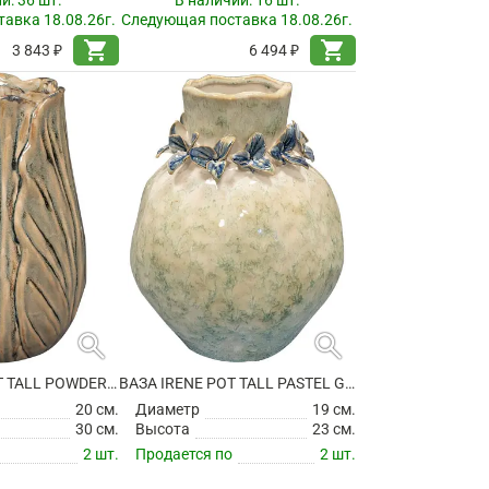
ии:
36 шт.
В наличии:
16 шт.
авка 18.08.26г.
Следующая поставка 18.08.26г.
shopping_cart
shopping_cart
3 843 ₽
6 494 ₽
search
search
ВАЗА FLORA POT TALL POWDER TAUPE
ВАЗА IRENE POT TALL PASTEL GREEN
20 см.
Диаметр
19 см.
30 см.
Высота
23 см.
2 шт.
Продается по
2 шт.