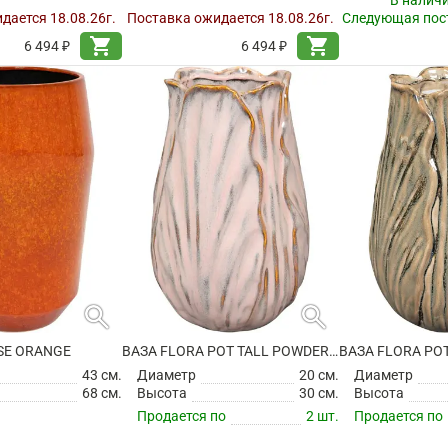
В налич
дается 18.08.26г.
Поставка ожидается 18.08.26г.
Следующая пост
shopping_cart
shopping_cart
6 494 ₽
6 494 ₽
search
search
SE ORANGE
ВАЗА FLORA POT TALL POWDER PINK
43 см.
Диаметр
20 см.
Диаметр
68 см.
Высота
30 см.
Высота
Продается по
2 шт.
Продается по