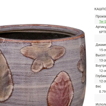
КАШПО
Произ
Ter 
Артик
6PT
Диаме
15 с
Высот
13 с
Внутр
12 с
Глуби
12 с
Вес
0.79
Испол