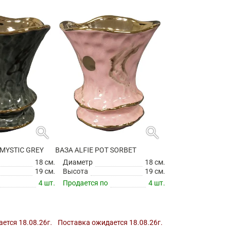
search
search
 MYSTIC GREY
ВАЗА ALFIE POT SORBET
18 см.
Диаметр
18 см.
19 см.
Высота
19 см.
4 шт.
Продается по
4 шт.
ется 18.08.26г.
Поставка ожидается 18.08.26г.