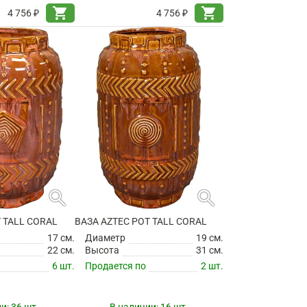
shopping_cart
shopping_cart
4 756 ₽
4 756 ₽
search
search
 TALL CORAL
ВАЗА AZTEC POT TALL CORAL
17 см.
Диаметр
19 см.
22 см.
Высота
31 см.
6 шт.
Продается по
2 шт.