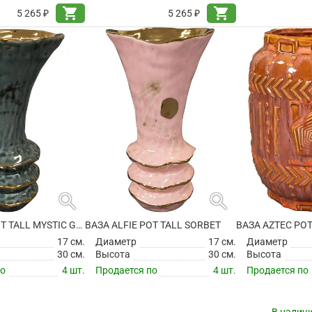
shopping_cart
shopping_cart
5 265 ₽
5 265 ₽
search
search
ВАЗА ALFIE POT TALL MYSTIC GREY
ВАЗА ALFIE POT TALL SORBET
ВАЗА AZTEC POT
17 см.
Диаметр
17 см.
Диаметр
30 см.
Высота
30 см.
Высота
по
4 шт.
Продается по
4 шт.
Продается по