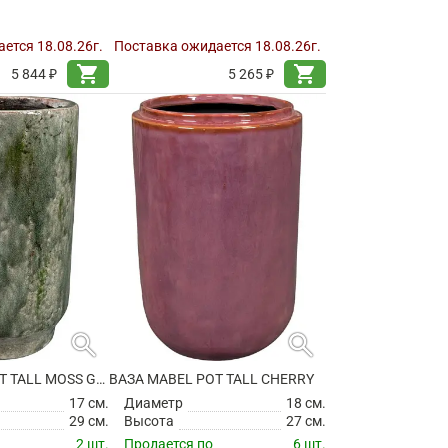
ется 18.08.26г.
Поставка ожидается 18.08.26г.
shopping_cart
shopping_cart
5 844 ₽
5 265 ₽
search
search
ВАЗА JULIAN POT TALL MOSS GREEN
ВАЗА MABEL POT TALL CHERRY
17 см.
Диаметр
18 см.
29 см.
Высота
27 см.
2 шт.
Продается по
6 шт.