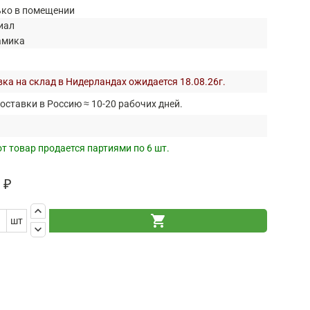
ько в помещении
иал
амика
ка на склад в Нидерландах ожидается 18.08.26г.
оставки в Россию ≈ 10-20 рабочих дней.
т товар продается партиями по 6 шт.
 ₽
keyboard_arrow_up
shopping_cart
шт
keyboard_arrow_down