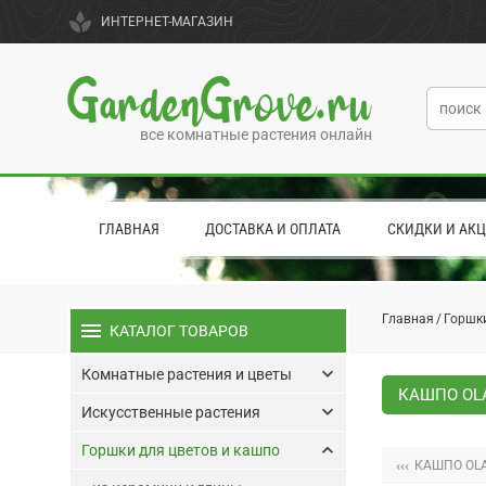
spa
ИНТЕРНЕТ-МАГАЗИН
GardenGrove.ru
все комнатные растения онлайн
ГЛАВНАЯ
ДОСТАВКА И ОПЛАТА
СКИДКИ И АК
Главная
Горшки
menu
КАТАЛОГ ТОВАРОВ
keyboard_arrow_down
Комнатные растения и цветы
КАШПО OLA
keyboard_arrow_down
Искусственные растения
keyboard_arrow_up
Горшки для цветов и кашпо
‹‹‹
КАШПО OL