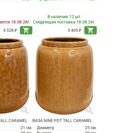
В наличии:
12 шт.
ется 18.08.26г.
Следующая поставка 18.08.26г.
shopping_cart
shopping_cart
4 528 ₽
5 405 ₽
search
search
TALL CARAMEL
ВАЗА NINE POT TALL CARAMEL
21 см.
Диаметр
25 см.