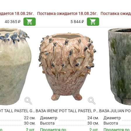
дается 18.08.26г.
Поставка ожидается 18.08.26г.
Поставка ожида
shopping_cart
shopping_cart
40 365 ₽
5 844 ₽
search
search
ВАЗА IRENE POT TALL PASTEL GREEN
ВАЗА IRENE POT TALL PASTEL PINK
22 см.
Диаметр
24 см.
Диаметр
30 см.
Высота
30 см.
Высота
по
2 шт.
Продается по
2 шт.
Продается по