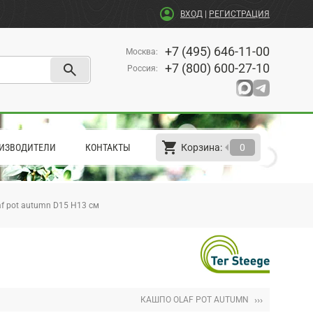
account_circle
ВХОД
|
РЕГИСТРАЦИЯ
+7 (495) 646-11-00
Москва
:
search
+7 (800) 600-27-10
Россия
:
shopping_cart
arrow_left
ИЗВОДИТЕЛИ
КОНТАКТЫ
Корзина:
0
f pot autumn D15 H13 см
›››
КАШПО OLAF POT AUTUMN