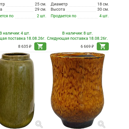
етр
25 см.
Диаметр
18 см.
а
29 см.
Высота
30 см.
ется по
2 шт.
Продается по
4 шт.
В наличии:
4 шт.
В наличии:
8 шт.
ая поставка 18.08.26г.
Следующая поставка 18.08.26г.
shopping_cart
shopping_cart
8 635 ₽
6 669 ₽
search
search