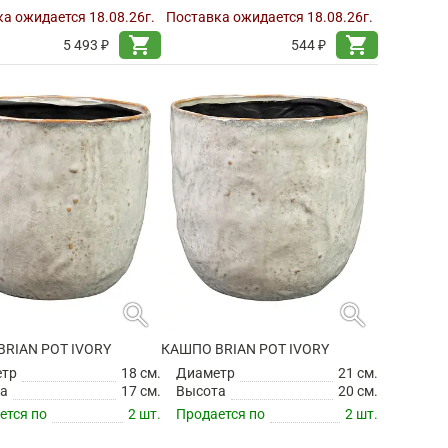
а ожидается 18.08.26г.
Поставка ожидается 18.08.26г.
shopping_cart
shopping_cart
5 493 ₽
544 ₽
search
search
RIAN POT IVORY
КАШПО BRIAN POT IVORY
етр
18 см.
Диаметр
21 см.
а
17 см.
Высота
20 см.
ется по
2 шт.
Продается по
2 шт.