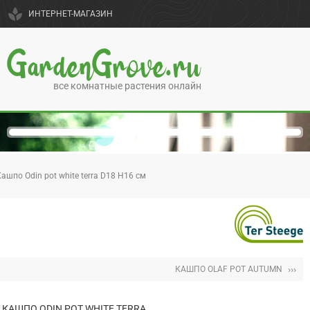
spa
ИНТЕРНЕТ-МАГАЗИН
GardenGrove.ru
все комнатные растения онлайн
ашпо Odin pot white terra D18 H16 см
›››
КАШПО OLAF POT AUTUMN
КАШПО ODIN POT WHITE TERRA