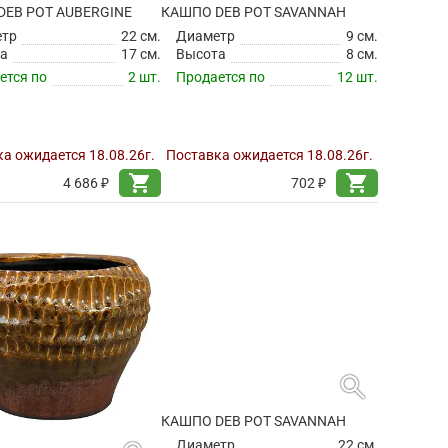
DEB POT AUBERGINE
КАШПО DEB POT SAVANNAH
етр
22 см.
Диаметр
9 см.
а
17 см.
Высота
8 см.
ется по
2 шт.
Продается по
12 шт.
а ожидается 18.08.26г.
Поставка ожидается 18.08.26г.
shopping_cart
shopping_cart
4 686 ₽
702 ₽