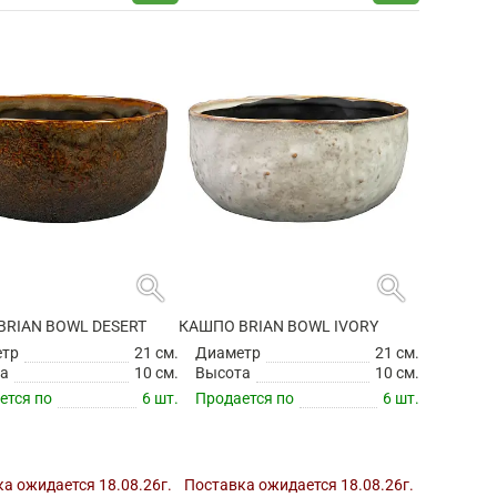
search
search
BRIAN BOWL DESERT
КАШПО BRIAN BOWL IVORY
етр
21 см.
Диаметр
21 см.
а
10 см.
Высота
10 см.
ется по
6 шт.
Продается по
6 шт.
а ожидается 18.08.26г.
Поставка ожидается 18.08.26г.