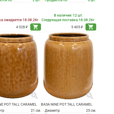
В наличии:
12 шт.
а ожидается 18.08.26г.
Следующая поставка 18.08.26г.
shopping_cart
shopping_cart
4 528 ₽
5 405 ₽
search
search
NE POT TALL CARAMEL
ВАЗА NINE POT TALL CARAMEL
етр
21 см.
Диаметр
25 см.