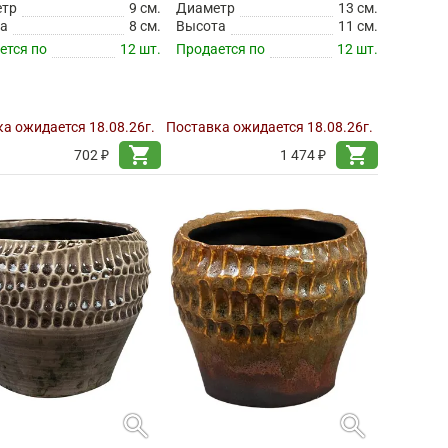
етр
9 см.
Диаметр
13 см.
а
8 см.
Высота
11 см.
ется по
12 шт.
Продается по
12 шт.
а ожидается 18.08.26г.
Поставка ожидается 18.08.26г.
shopping_cart
shopping_cart
702 ₽
1 474 ₽
search
search