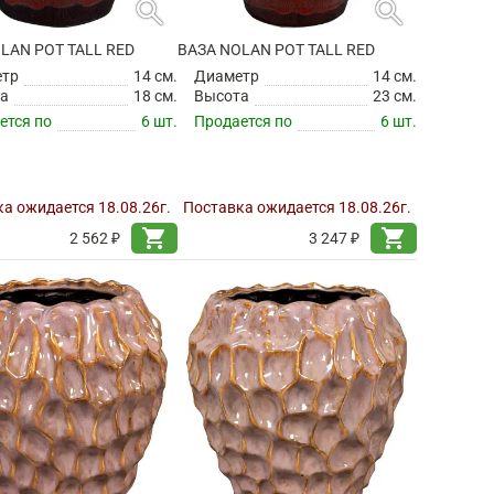
search
search
LAN POT TALL RED
ВАЗА NOLAN POT TALL RED
етр
14 см.
Диаметр
14 см.
а
18 см.
Высота
23 см.
ется по
6 шт.
Продается по
6 шт.
а ожидается 18.08.26г.
Поставка ожидается 18.08.26г.
shopping_cart
shopping_cart
2 562 ₽
3 247 ₽