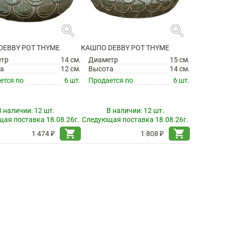
search
search
DEBBY POT THYME
КАШПО DEBBY POT THYME
етр
14 см.
Диаметр
15 см.
а
12 см.
Высота
14 см.
ется по
6 шт.
Продается по
6 шт.
В наличии:
12 шт.
В наличии:
12 шт.
ая поставка 18.08.26г.
Следующая поставка 18.08.26г.
shopping_cart
shopping_cart
1 474 ₽
1 808 ₽