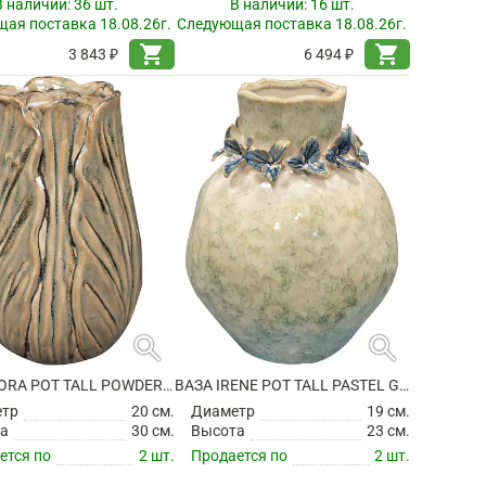
В наличии:
36 шт.
В наличии:
16 шт.
ая поставка 18.08.26г.
Следующая поставка 18.08.26г.
shopping_cart
shopping_cart
3 843 ₽
6 494 ₽
search
search
ВАЗА FLORA POT TALL POWDER TAUPE
ВАЗА IRENE POT TALL PASTEL GREEN
етр
20 см.
Диаметр
19 см.
а
30 см.
Высота
23 см.
ется по
2 шт.
Продается по
2 шт.