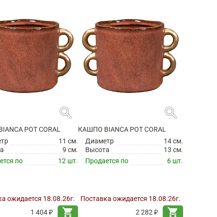
search
search
BIANCA POT CORAL
КАШПО BIANCA POT CORAL
етр
11 см.
Диаметр
14 см.
а
9 см.
Высота
13 см.
ется по
12 шт.
Продается по
6 шт.
а ожидается 18.08.26г.
Поставка ожидается 18.08.26г.
shopping_cart
shopping_cart
1 404 ₽
2 282 ₽