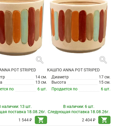
search
search
ANNA POT STRIPED
КАШПО ANNA POT STRIPED
етр
14 см.
Диаметр
17 см.
а
13 см.
Высота
15 см.
ется по
6 шт.
Продается по
6 шт.
В наличии:
13 шт.
В наличии:
6 шт.
ая поставка 18.08.26г.
Следующая поставка 18.08.26г.
shopping_cart
shopping_cart
1 544 ₽
2 404 ₽