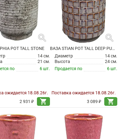
search
search
PHIA POT TALL STONE
ВАЗА STIAN POT TALL DEEP PURPLE
етр
14 см.
Диаметр
14 см.
а
21 см.
Высота
24 см.
ется по
6 шт.
Продается по
6 шт.
а ожидается 18.08.26г.
Поставка ожидается 18.08.26г.
shopping_cart
shopping_cart
2 931 ₽
3 089 ₽