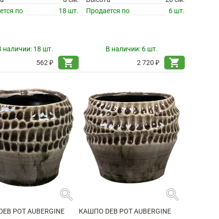
ется по
18 шт.
Продается по
6 шт.
В наличии:
18 шт.
В наличии:
6 шт.
shopping_cart
shopping_cart
562 ₽
2 720 ₽
search
search
DEB POT AUBERGINE
КАШПО DEB POT AUBERGINE