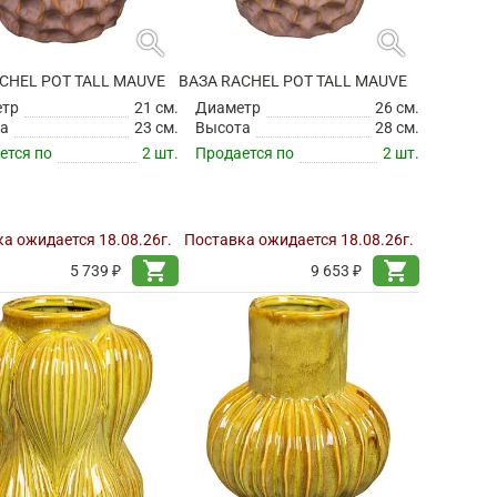
search
search
CHEL POT TALL MAUVE
ВАЗА RACHEL POT TALL MAUVE
етр
21 см.
Диаметр
26 см.
а
23 см.
Высота
28 см.
ется по
2 шт.
Продается по
2 шт.
а ожидается 18.08.26г.
Поставка ожидается 18.08.26г.
shopping_cart
shopping_cart
5 739 ₽
9 653 ₽