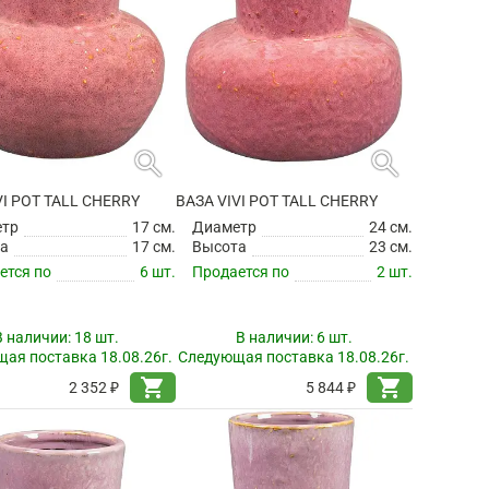
search
search
VI POT TALL CHERRY
ВАЗА VIVI POT TALL CHERRY
етр
17 см.
Диаметр
24 см.
а
17 см.
Высота
23 см.
ется по
6 шт.
Продается по
2 шт.
В наличии:
18 шт.
В наличии:
6 шт.
ая поставка 18.08.26г.
Следующая поставка 18.08.26г.
shopping_cart
shopping_cart
2 352 ₽
5 844 ₽