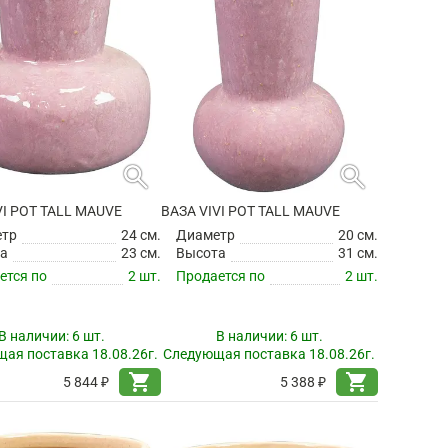
search
search
VI POT TALL MAUVE
ВАЗА VIVI POT TALL MAUVE
етр
24 см.
Диаметр
20 см.
а
23 см.
Высота
31 см.
ется по
2 шт.
Продается по
2 шт.
В наличии:
6 шт.
В наличии:
6 шт.
ая поставка 18.08.26г.
Следующая поставка 18.08.26г.
shopping_cart
shopping_cart
5 844 ₽
5 388 ₽