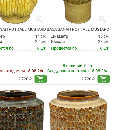
search
search
NAH POT TALL MUSTARD
ВАЗА SANAH POT TALL MUSTARD
етр
14 см.
Диаметр
15 см.
а
22 см.
Высота
23 см.
ется по
6 шт.
Продается по
6 шт.
В наличии:
6 шт.
а ожидается 18.08.26г.
Следующая поставка 18.08.26г.
shopping_cart
shopping_cart
2 720 ₽
2 720 ₽