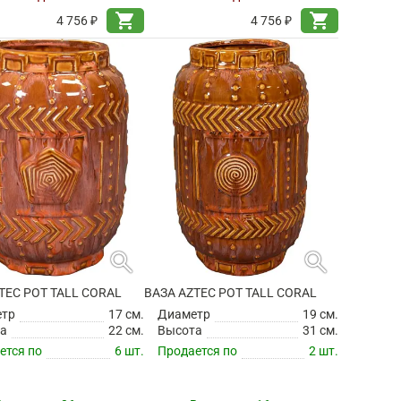
shopping_cart
shopping_cart
4 756 ₽
4 756 ₽
search
search
TEC POT TALL CORAL
ВАЗА AZTEC POT TALL CORAL
етр
17 см.
Диаметр
19 см.
а
22 см.
Высота
31 см.
ется по
6 шт.
Продается по
2 шт.