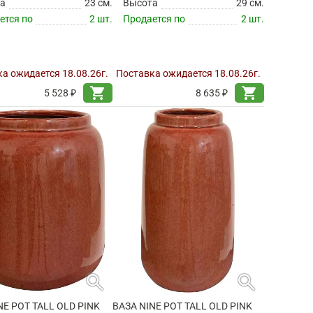
а
23 см.
Высота
29 см.
ется по
2 шт.
Продается по
2 шт.
а ожидается 18.08.26г.
Поставка ожидается 18.08.26г.
shopping_cart
shopping_cart
5 528 ₽
8 635 ₽
search
search
NE POT TALL OLD PINK
ВАЗА NINE POT TALL OLD PINK