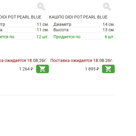
search
search
IDI POT PEARL BLUE
КАШПО DIDI POT PEARL BLUE
етр
11 см.
Диаметр
14 см.
а
11 см.
Высота
13 см.
ется по
12 шт.
Продается по
6 шт.
а ожидается 18.08.26г.
Поставка ожидается 18.08.26г.
shopping_cart
shopping_cart
1 264 ₽
1 895 ₽