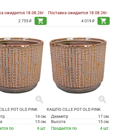
а ожидается 18.08.26г.
Поставка ожидается 18.08.26г.
shopping_cart
shopping_cart
2 755 ₽
4 019 ₽
search
search
ILLE POT OLD PINK
КАШПО CILLE POT OLD PINK
етр
14 см.
Диаметр
17 см.
а
13 см.
Высота
15 см.
ется по
6 шт.
Продается по
4 шт.