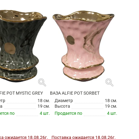
search
search
FIE POT MYSTIC GREY
ВАЗА ALFIE POT SORBET
етр
18 см.
Диаметр
18 см.
а
19 см.
Высота
19 см.
ется по
4 шт.
Продается по
4 шт.
а ожидается 18.08.26г.
Поставка ожидается 18.08.26г.