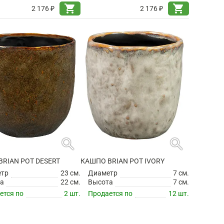
shopping_cart
shopping_cart
2 176 ₽
2 176 ₽
search
search
RIAN POT DESERT
КАШПО BRIAN POT IVORY
етр
23 см.
Диаметр
7 см.
а
22 см.
Высота
7 см.
ется по
2 шт.
Продается по
12 шт.