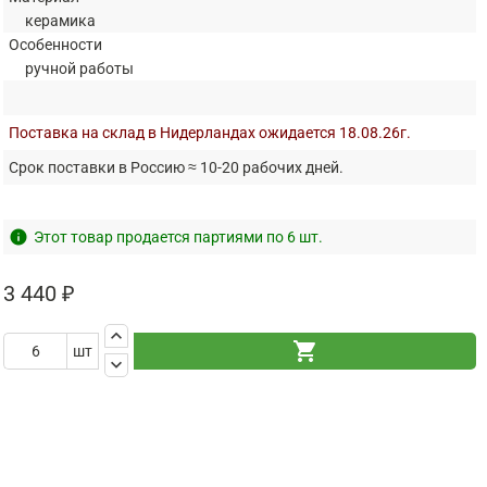
керамика
Особенности
ручной работы
Поставка на склад в Нидерландах ожидается 18.08.26г.
Срок поставки в Россию ≈ 10-20 рабочих дней.
info
Этот товар продается партиями по 6 шт.
3 440 ₽
keyboard_arrow_up
shopping_cart
шт
keyboard_arrow_down