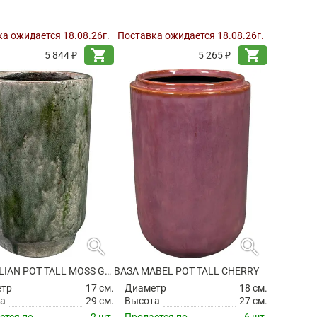
а ожидается 18.08.26г.
Поставка ожидается 18.08.26г.
shopping_cart
shopping_cart
5 844 ₽
5 265 ₽
search
search
ВАЗА JULIAN POT TALL MOSS GREEN
ВАЗА MABEL POT TALL CHERRY
етр
17 см.
Диаметр
18 см.
а
29 см.
Высота
27 см.
ется по
2 шт.
Продается по
6 шт.