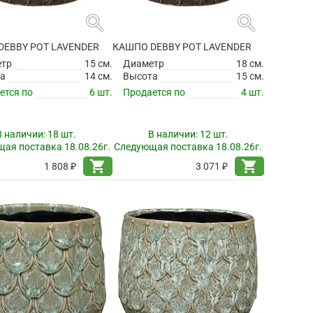
search
search
DEBBY POT LAVENDER
КАШПО DEBBY POT LAVENDER
етр
15 см.
Диаметр
18 см.
а
14 см.
Высота
15 см.
ется по
6 шт.
Продается по
4 шт.
В наличии:
18 шт.
В наличии:
12 шт.
ая поставка 18.08.26г.
Следующая поставка 18.08.26г.
shopping_cart
shopping_cart
1 808 ₽
3 071 ₽