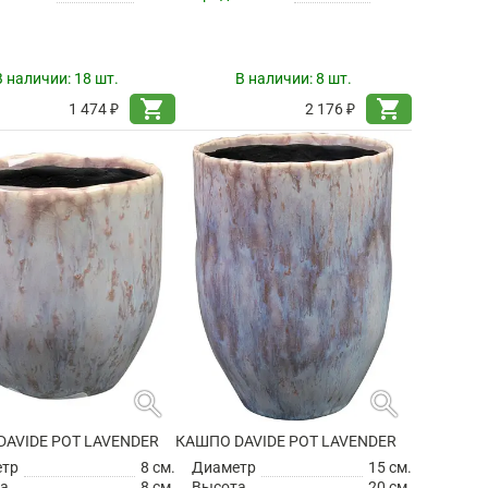
В наличии:
18 шт.
В наличии:
8 шт.
shopping_cart
shopping_cart
1 474 ₽
2 176 ₽
search
search
AVIDE POT LAVENDER
КАШПО DAVIDE POT LAVENDER
етр
8 см.
Диаметр
15 см.
а
8 см.
Высота
20 см.