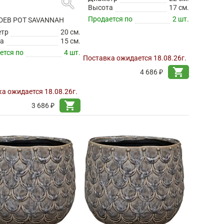
search
search
DEB POT SAVANNAH
КАШПО DEB POT SAVANNAH
етр
20 см.
Диаметр
22 см.
а
15 см.
Высота
17 см.
ется по
4 шт.
Продается по
2 шт.
а ожидается 18.08.26г.
Поставка ожидается 18.08.26г.
shopping_cart
shopping_cart
3 686 ₽
4 686 ₽