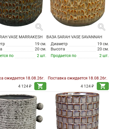
search
search
ARAH VASE MARRAKESH
ВАЗА SARAH VASE SAVANNAH
етр
19 см.
Диаметр
19 см.
а
20 см.
Высота
20 см.
ется по
2 шт.
Продается по
2 шт.
а ожидается 18.08.26г.
Поставка ожидается 18.08.26г.
shopping_cart
shopping_cart
4 124 ₽
4 124 ₽