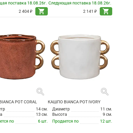
ая поставка 18.08.26г.
Следующая поставка 18.08.26г.
shopping_cart
shopping_cart
2 404 ₽
2 141 ₽
search
search
BIANCA POT CORAL
КАШПО BIANCA POT IVORY
етр
14 см.
Диаметр
11 см.
а
13 см.
Высота
9 см.
ется по
6 шт.
Продается по
12 шт.