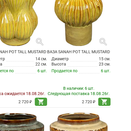
search
search
NAH POT TALL MUSTARD
ВАЗА SANAH POT TALL MUSTARD
етр
14 см.
Диаметр
15 см.
а
22 см.
Высота
23 см.
ется по
6 шт.
Продается по
6 шт.
В наличии:
6 шт.
а ожидается 18.08.26г.
Следующая поставка 18.08.26г.
shopping_cart
shopping_cart
2 720 ₽
2 720 ₽