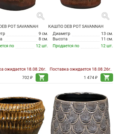
search
search
DEB POT SAVANNAH
КАШПО DEB POT SAVANNAH
етр
9 см.
Диаметр
13 см.
а
8 см.
Высота
11 см.
ется по
12 шт.
Продается по
12 шт.
а ожидается 18.08.26г.
Поставка ожидается 18.08.26г.
shopping_cart
shopping_cart
702 ₽
1 474 ₽