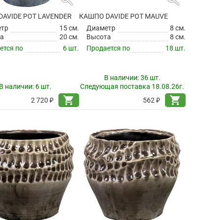
AVIDE POT LAVENDER
КАШПО DAVIDE POT MAUVE
етр
15 см.
Диаметр
8 см.
а
20 см.
Высота
8 см.
ется по
6 шт.
Продается по
18 шт.
В наличии:
36 шт.
В наличии:
6 шт.
Следующая поставка 18.08.26г.
shopping_cart
shopping_cart
2 720 ₽
562 ₽