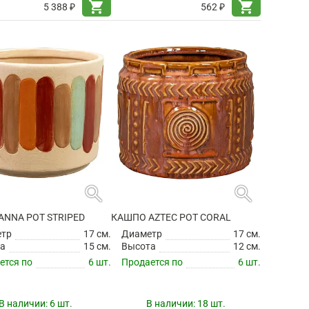
shopping_cart
shopping_cart
5 388 ₽
562 ₽
search
search
ANNA POT STRIPED
КАШПО AZTEC POT CORAL
етр
17 см.
Диаметр
17 см.
а
15 см.
Высота
12 см.
ется по
6 шт.
Продается по
6 шт.
В наличии:
6 шт.
В наличии:
18 шт.