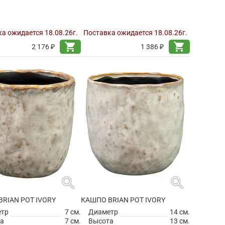
а ожидается 18.08.26г.
Поставка ожидается 18.08.26г.
shopping_cart
shopping_cart
2 176 ₽
1 386 ₽
search
search
RIAN POT IVORY
КАШПО BRIAN POT IVORY
етр
7 см.
Диаметр
14 см.
а
7 см.
Высота
13 см.