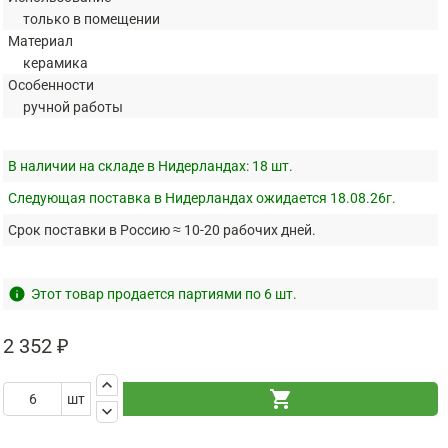
только в помещении
Материал
керамика
Особенности
ручной работы
В наличии на складе в Нидерландах:
18 шт.
Следующая поставка в Нидерландах ожидается 18.08.26г.
Срок поставки в Россию ≈ 10-20 рабочих дней.
info
Этот товар продается партиями по 6 шт.
2 352 ₽
keyboard_arrow_up
shopping_cart
шт
keyboard_arrow_down