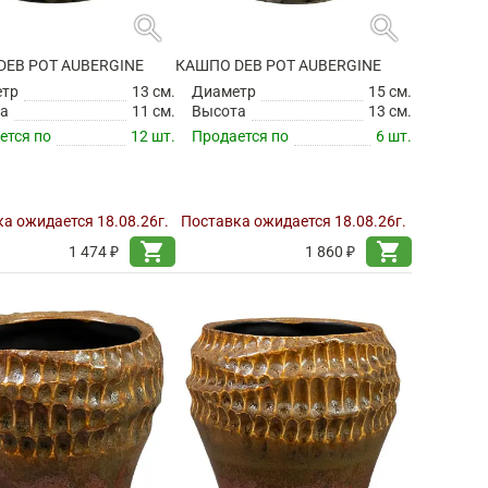
search
search
DEB POT AUBERGINE
КАШПО DEB POT AUBERGINE
етр
13 см.
Диаметр
15 см.
а
11 см.
Высота
13 см.
ется по
12 шт.
Продается по
6 шт.
а ожидается 18.08.26г.
Поставка ожидается 18.08.26г.
shopping_cart
shopping_cart
1 474 ₽
1 860 ₽