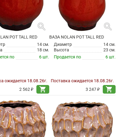
search
search
LAN POT TALL RED
ВАЗА NOLAN POT TALL RED
етр
14 см.
Диаметр
14 см.
а
18 см.
Высота
23 см.
ется по
6 шт.
Продается по
6 шт.
а ожидается 18.08.26г.
Поставка ожидается 18.08.26г.
shopping_cart
shopping_cart
2 562 ₽
3 247 ₽