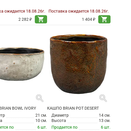
а ожидается 18.08.26г.
Поставка ожидается 18.08.26г.
shopping_cart
shopping_cart
2 282 ₽
1 404 ₽
search
search
BRIAN BOWL IVORY
КАШПО BRIAN POT DESERT
етр
21 см.
Диаметр
14 см.
а
10 см.
Высота
13 см.
ется по
6 шт.
Продается по
6 шт.