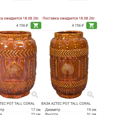
а ожидается 18.08.26г.
Поставка ожидается 18.08.26г.
shopping_cart
shopping_cart
4 756 ₽
4 756 ₽
search
search
TEC POT TALL CORAL
ВАЗА AZTEC POT TALL CORAL
етр
17 см.
Диаметр
19 см.
а
22 см.
Высота
31 см.