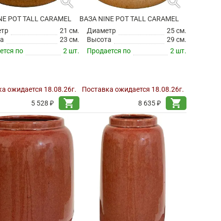
search
search
NE POT TALL CARAMEL
ВАЗА NINE POT TALL CARAMEL
етр
21 см.
Диаметр
25 см.
а
23 см.
Высота
29 см.
ется по
2 шт.
Продается по
2 шт.
а ожидается 18.08.26г.
Поставка ожидается 18.08.26г.
shopping_cart
shopping_cart
5 528 ₽
8 635 ₽