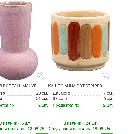
search
search
VI POT TALL MAUVE
КАШПО ANNA POT STRIPED
етр
20 см.
Диаметр
7 см.
а
31 см.
Высота
6 см.
ется по
2 шт.
Продается по
12 шт.
В наличии:
6 шт.
В наличии:
24 шт.
ая поставка 18.08.26г.
Следующая поставка 18.08.26г.