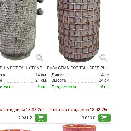
search
search
PHIA POT TALL STONE
ВАЗА STIAN POT TALL DEEP PURPLE
етр
14 см.
Диаметр
14 см.
а
21 см.
Высота
24 см.
ется по
6 шт.
Продается по
6 шт.
а ожидается 18.08.26г.
Поставка ожидается 18.08.26г.
shopping_cart
shopping_cart
2 931 ₽
3 089 ₽