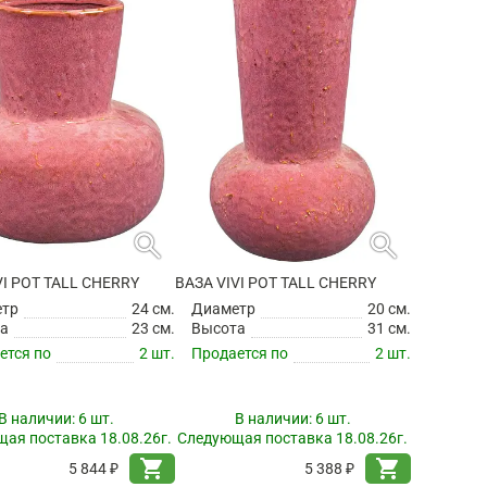
search
search
VI POT TALL CHERRY
ВАЗА VIVI POT TALL CHERRY
етр
24 см.
Диаметр
20 см.
а
23 см.
Высота
31 см.
ется по
2 шт.
Продается по
2 шт.
В наличии:
6 шт.
В наличии:
6 шт.
ая поставка 18.08.26г.
Следующая поставка 18.08.26г.
shopping_cart
shopping_cart
5 844 ₽
5 388 ₽