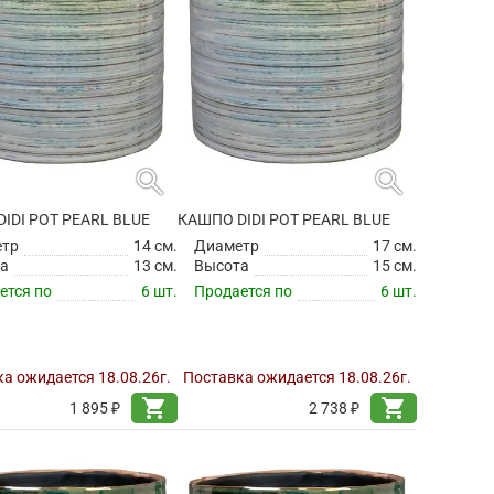
search
search
IDI POT PEARL BLUE
КАШПО DIDI POT PEARL BLUE
етр
14 см.
Диаметр
17 см.
а
13 см.
Высота
15 см.
ется по
6 шт.
Продается по
6 шт.
а ожидается 18.08.26г.
Поставка ожидается 18.08.26г.
shopping_cart
shopping_cart
1 895 ₽
2 738 ₽