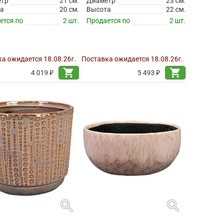
етр
21 см.
Диаметр
23 см.
а
20 см.
Высота
22 см.
ется по
2 шт.
Продается по
2 шт.
а ожидается 18.08.26г.
Поставка ожидается 18.08.26г.
shopping_cart
shopping_cart
4 019 ₽
5 493 ₽
search
search