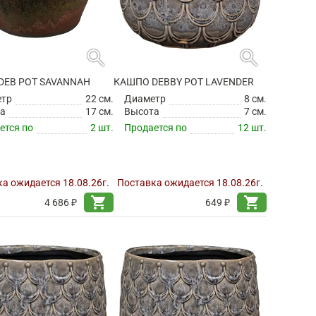
search
search
DEB POT SAVANNAH
КАШПО DEBBY POT LAVENDER
етр
22 см.
Диаметр
8 см.
а
17 см.
Высота
7 см.
ется по
2 шт.
Продается по
12 шт.
а ожидается 18.08.26г.
Поставка ожидается 18.08.26г.
shopping_cart
shopping_cart
4 686 ₽
649 ₽