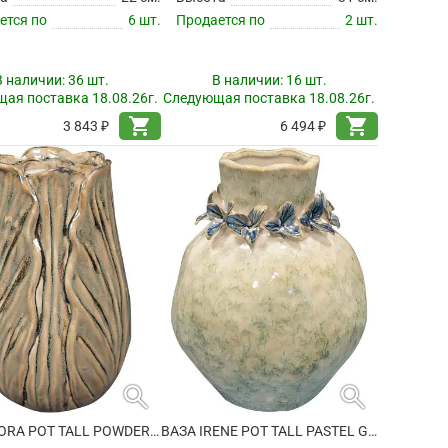
ется по
6 шт.
Продается по
2 шт.
В наличии:
36 шт.
В наличии:
16 шт.
ая поставка 18.08.26г.
Следующая поставка 18.08.26г.
shopping_cart
shopping_cart
3 843 ₽
6 494 ₽
search
search
ВАЗА FLORA POT TALL POWDER TAUPE
ВАЗА IRENE POT TALL PASTEL GREEN