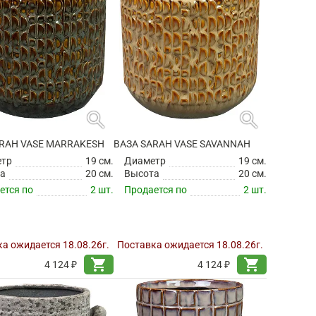
search
search
ARAH VASE MARRAKESH
ВАЗА SARAH VASE SAVANNAH
етр
19 см.
Диаметр
19 см.
а
20 см.
Высота
20 см.
ется по
2 шт.
Продается по
2 шт.
а ожидается 18.08.26г.
Поставка ожидается 18.08.26г.
shopping_cart
shopping_cart
4 124 ₽
4 124 ₽