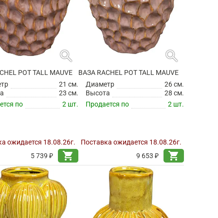
search
search
CHEL POT TALL MAUVE
ВАЗА RACHEL POT TALL MAUVE
етр
21 см.
Диаметр
26 см.
а
23 см.
Высота
28 см.
ется по
2 шт.
Продается по
2 шт.
а ожидается 18.08.26г.
Поставка ожидается 18.08.26г.
shopping_cart
shopping_cart
5 739 ₽
9 653 ₽