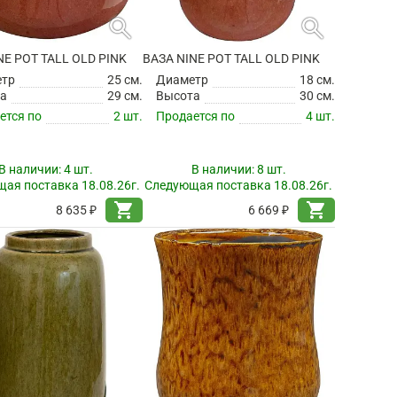
search
search
NE POT TALL OLD PINK
ВАЗА NINE POT TALL OLD PINK
етр
25 см.
Диаметр
18 см.
а
29 см.
Высота
30 см.
ется по
2 шт.
Продается по
4 шт.
В наличии:
4 шт.
В наличии:
8 шт.
ая поставка 18.08.26г.
Следующая поставка 18.08.26г.
shopping_cart
shopping_cart
8 635 ₽
6 669 ₽