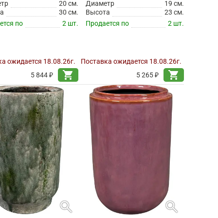
етр
20 см.
Диаметр
19 см.
а
30 см.
Высота
23 см.
ется по
2 шт.
Продается по
2 шт.
а ожидается 18.08.26г.
Поставка ожидается 18.08.26г.
shopping_cart
shopping_cart
5 844 ₽
5 265 ₽
search
search