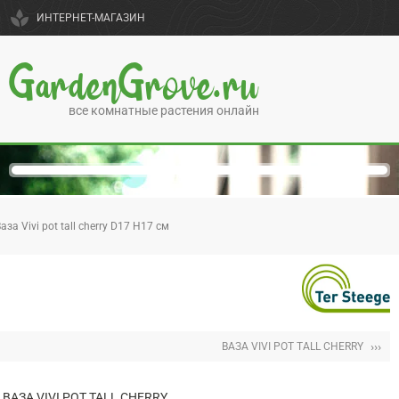
spa
ИНТЕРНЕТ-МАГАЗИН
GardenGrove.ru
все комнатные растения онлайн
аза Vivi pot tall cherry D17 H17 см
›››
ВАЗА VIVI POT TALL CHERRY
ВАЗА VIVI POT TALL CHERRY