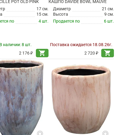
ILLE POT OLD PINK
КАШПО DAVIDE BOWL MAUVE
етр
17 см.
Диаметр
21 см.
а
15 см.
Высота
9 см.
ется по
4 шт.
Продается по
6 шт.
В наличии:
8 шт.
Поставка ожидается 18.08.26г.
shopping_cart
shopping_cart
2 176 ₽
2 720 ₽
search
search