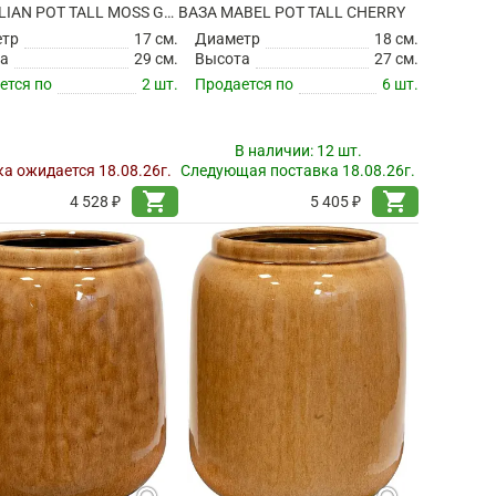
ВАЗА JULIAN POT TALL MOSS GREEN
ВАЗА MABEL POT TALL CHERRY
етр
17 см.
Диаметр
18 см.
а
29 см.
Высота
27 см.
ется по
2 шт.
Продается по
6 шт.
В наличии:
12 шт.
а ожидается 18.08.26г.
Следующая поставка 18.08.26г.
shopping_cart
shopping_cart
4 528 ₽
5 405 ₽