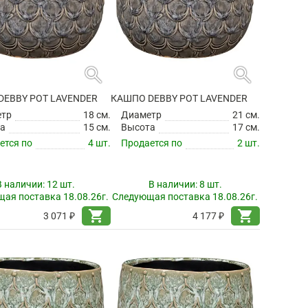
search
search
DEBBY POT LAVENDER
КАШПО DEBBY POT LAVENDER
етр
18 см.
Диаметр
21 см.
а
15 см.
Высота
17 см.
ется по
4 шт.
Продается по
2 шт.
В наличии:
12 шт.
В наличии:
8 шт.
ая поставка 18.08.26г.
Следующая поставка 18.08.26г.
shopping_cart
shopping_cart
3 071 ₽
4 177 ₽