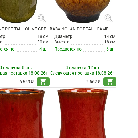
search
search
ВАЗА NINE POT TALL OLIVE GREEN
ВАЗА NOLAN POT TALL CAMEL
етр
18 см.
Диаметр
14 см.
а
30 см.
Высота
18 см.
ется по
4 шт.
Продается по
6 шт.
В наличии:
8 шт.
В наличии:
12 шт.
ая поставка 18.08.26г.
Следующая поставка 18.08.26г.
shopping_cart
shopping_cart
6 669 ₽
2 562 ₽