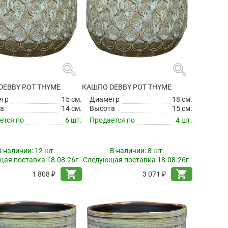
search
search
DEBBY POT THYME
КАШПО DEBBY POT THYME
етр
15 см.
Диаметр
18 см.
а
14 см.
Высота
15 см.
ется по
6 шт.
Продается по
4 шт.
В наличии:
12 шт.
В наличии:
8 шт.
ая поставка 18.08.26г.
Следующая поставка 18.08.26г.
shopping_cart
shopping_cart
1 808 ₽
3 071 ₽