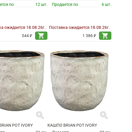
ется по
12 шт.
Продается по
6 шт.
а ожидается 18.08.26г.
Поставка ожидается 18.08.26г.
shopping_cart
shopping_cart
544 ₽
1 386 ₽
search
search
RIAN POT IVORY
КАШПО BRIAN POT IVORY