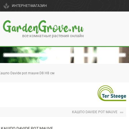
spa
ИНТЕРНЕТ-МАГАЗИН
GardenGrove.ru
все комнатные растения онлайн
Кашпо Davide pot mauve D8 H8 см
›››
КАШПО DAVIDE POT MAUVE
КАШПО DAVIDE POT MAUVE