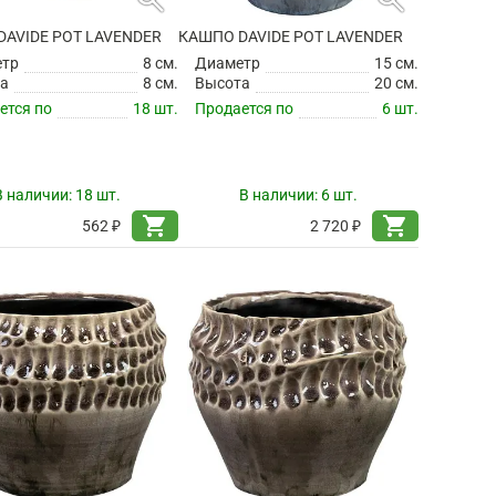
AVIDE POT LAVENDER
КАШПО DAVIDE POT LAVENDER
етр
8 см.
Диаметр
15 см.
а
8 см.
Высота
20 см.
ется по
18 шт.
Продается по
6 шт.
В наличии:
18 шт.
В наличии:
6 шт.
shopping_cart
shopping_cart
562 ₽
2 720 ₽