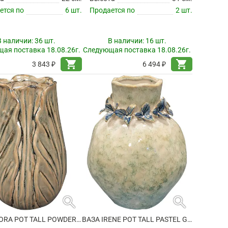
ется по
6 шт.
Продается по
2 шт.
В наличии:
36 шт.
В наличии:
16 шт.
ая поставка 18.08.26г.
Следующая поставка 18.08.26г.
shopping_cart
shopping_cart
3 843 ₽
6 494 ₽
search
search
ВАЗА FLORA POT TALL POWDER TAUPE
ВАЗА IRENE POT TALL PASTEL GREEN