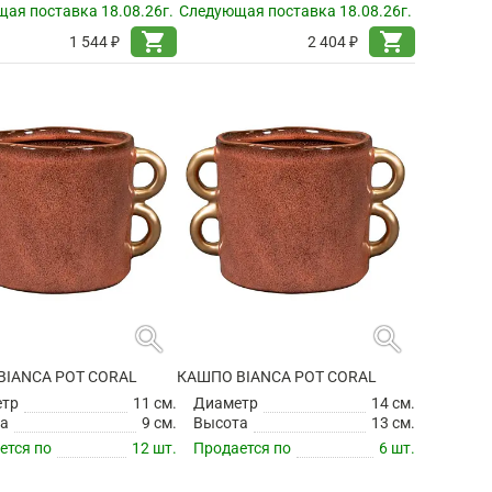
ая поставка 18.08.26г.
Следующая поставка 18.08.26г.
shopping_cart
shopping_cart
1 544 ₽
2 404 ₽
search
search
BIANCA POT CORAL
КАШПО BIANCA POT CORAL
етр
11 см.
Диаметр
14 см.
а
9 см.
Высота
13 см.
ется по
12 шт.
Продается по
6 шт.