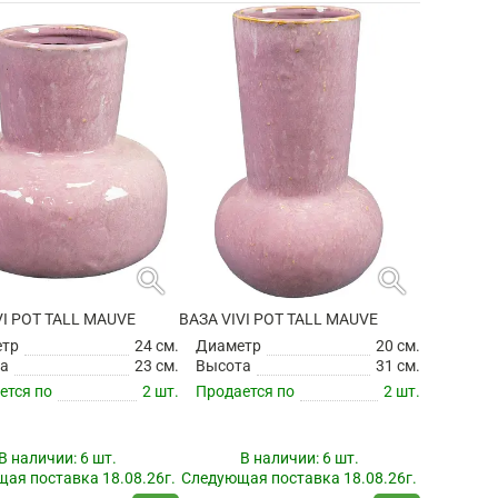
search
search
VI POT TALL MAUVE
ВАЗА VIVI POT TALL MAUVE
етр
24 см.
Диаметр
20 см.
а
23 см.
Высота
31 см.
ется по
2 шт.
Продается по
2 шт.
В наличии:
6 шт.
В наличии:
6 шт.
ая поставка 18.08.26г.
Следующая поставка 18.08.26г.