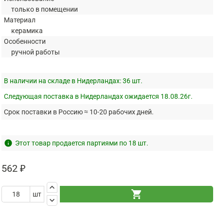
только в помещении
Материал
керамика
Особенности
ручной работы
В наличии на складе в Нидерландах:
36 шт.
Следующая поставка в Нидерландах ожидается 18.08.26г.
Срок поставки в Россию ≈ 10-20 рабочих дней.
info
Этот товар продается партиями по 18 шт.
562 ₽
keyboard_arrow_up
shopping_cart
шт
keyboard_arrow_down