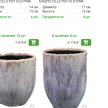
ILLE POT OLD PINK
КАШПО CILLE POT OLD PINK
етр
14 см.
Диаметр
17 см.
а
13 см.
Высота
15 см.
ется по
6 шт.
Продается по
4 шт.
В наличии:
18 шт.
В наличии:
8 шт.
shopping_cart
shopping_cart
1 474 ₽
2 176 ₽
search
search