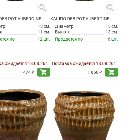
search
search
DEB POT AUBERGINE
КАШПО DEB POT AUBERGINE
етр
13 см.
Диаметр
15 см.
а
11 см.
Высота
13 см.
ется по
12 шт.
Продается по
6 шт.
а ожидается 18.08.26г.
Поставка ожидается 18.08.26г.
shopping_cart
shopping_cart
1 474 ₽
1 860 ₽