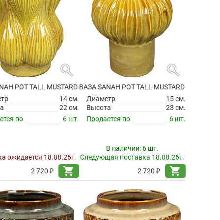
search
search
NAH POT TALL MUSTARD
ВАЗА SANAH POT TALL MUSTARD
етр
14 см.
Диаметр
15 см.
а
22 см.
Высота
23 см.
ется по
6 шт.
Продается по
6 шт.
В наличии:
6 шт.
а ожидается 18.08.26г.
Следующая поставка 18.08.26г.
shopping_cart
shopping_cart
2 720 ₽
2 720 ₽