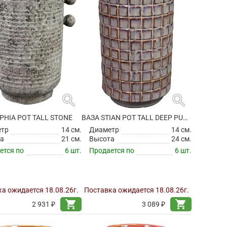
search
search
PHIA POT TALL STONE
ВАЗА STIAN POT TALL DEEP PURPLE
етр
14 см.
Диаметр
14 см.
а
21 см.
Высота
24 см.
ется по
6 шт.
Продается по
6 шт.
а ожидается 18.08.26г.
Поставка ожидается 18.08.26г.
shopping_cart
shopping_cart
2 931 ₽
3 089 ₽