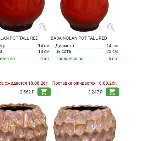
search
search
LAN POT TALL RED
ВАЗА NOLAN POT TALL RED
етр
14 см.
Диаметр
14 см.
а
18 см.
Высота
23 см.
ется по
6 шт.
Продается по
6 шт.
а ожидается 18.08.26г.
Поставка ожидается 18.08.26г.
shopping_cart
shopping_cart
2 562 ₽
3 247 ₽