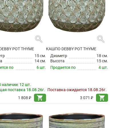
search
search
DEBBY POT THYME
КАШПО DEBBY POT THYME
етр
15 см.
Диаметр
18 см.
а
14 см.
Высота
15 см.
ется по
6 шт.
Продается по
4 шт.
В наличии:
12 шт.
ая поставка 18.08.26г.
Поставка ожидается 18.08.26г.
shopping_cart
shopping_cart
1 808 ₽
3 071 ₽