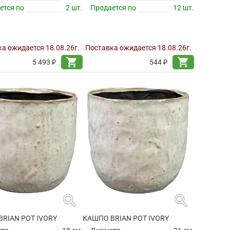
ется по
2 шт.
Продается по
12 шт.
а ожидается 18.08.26г.
Поставка ожидается 18.08.26г.
shopping_cart
shopping_cart
5 493 ₽
544 ₽
search
search
RIAN POT IVORY
КАШПО BRIAN POT IVORY