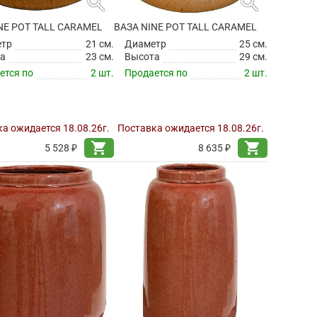
search
search
NE POT TALL CARAMEL
ВАЗА NINE POT TALL CARAMEL
етр
21 см.
Диаметр
25 см.
а
23 см.
Высота
29 см.
ется по
2 шт.
Продается по
2 шт.
а ожидается 18.08.26г.
Поставка ожидается 18.08.26г.
shopping_cart
shopping_cart
5 528 ₽
8 635 ₽