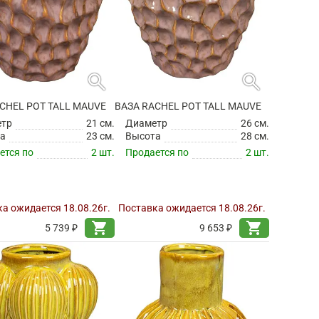
search
search
CHEL POT TALL MAUVE
ВАЗА RACHEL POT TALL MAUVE
етр
21 см.
Диаметр
26 см.
а
23 см.
Высота
28 см.
ется по
2 шт.
Продается по
2 шт.
а ожидается 18.08.26г.
Поставка ожидается 18.08.26г.
shopping_cart
shopping_cart
5 739 ₽
9 653 ₽