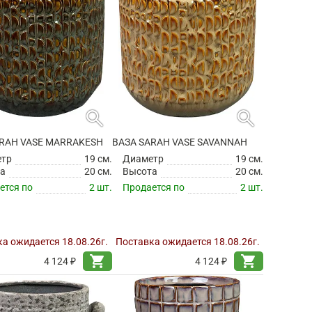
search
search
ARAH VASE MARRAKESH
ВАЗА SARAH VASE SAVANNAH
етр
19 см.
Диаметр
19 см.
а
20 см.
Высота
20 см.
ется по
2 шт.
Продается по
2 шт.
а ожидается 18.08.26г.
Поставка ожидается 18.08.26г.
shopping_cart
shopping_cart
4 124 ₽
4 124 ₽