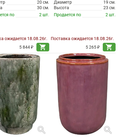
етр
20 см.
Диаметр
19 см.
а
30 см.
Высота
23 см.
ется по
2 шт.
Продается по
2 шт.
а ожидается 18.08.26г.
Поставка ожидается 18.08.26г.
shopping_cart
shopping_cart
5 844 ₽
5 265 ₽
search
search