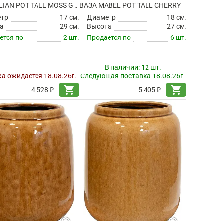
ВАЗА JULIAN POT TALL MOSS GREEN
ВАЗА MABEL POT TALL CHERRY
етр
17 см.
Диаметр
18 см.
а
29 см.
Высота
27 см.
ется по
2 шт.
Продается по
6 шт.
В наличии:
12 шт.
а ожидается 18.08.26г.
Следующая поставка 18.08.26г.
shopping_cart
shopping_cart
4 528 ₽
5 405 ₽