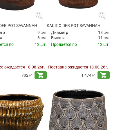
search
search
DEB POT SAVANNAH
КАШПО DEB POT SAVANNAH
етр
9 см.
Диаметр
13 см.
а
8 см.
Высота
11 см.
ется по
12 шт.
Продается по
12 шт.
а ожидается 18.08.26г.
Поставка ожидается 18.08.26г.
shopping_cart
shopping_cart
702 ₽
1 474 ₽