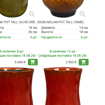
search
search
ВАЗА NINE POT TALL OLIVE GREEN
ВАЗА NOLAN POT TALL CAMEL
етр
18 см.
Диаметр
14 см.
а
30 см.
Высота
18 см.
ется по
4 шт.
Продается по
6 шт.
В наличии:
8 шт.
В наличии:
12 шт.
ая поставка 18.08.26г.
Следующая поставка 18.08.26г.
shopping_cart
shopping_cart
6 669 ₽
2 562 ₽