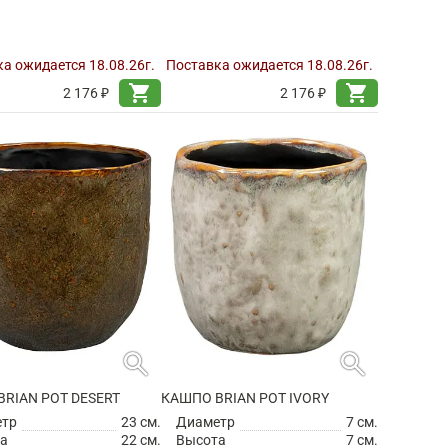
а ожидается 18.08.26г.
Поставка ожидается 18.08.26г.
shopping_cart
shopping_cart
2 176 ₽
2 176 ₽
search
search
RIAN POT DESERT
КАШПО BRIAN POT IVORY
етр
23 см.
Диаметр
7 см.
а
22 см.
Высота
7 см.