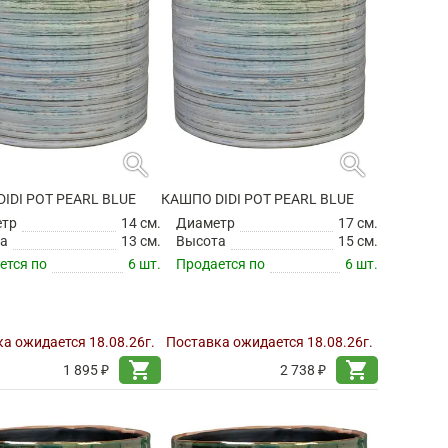
search
search
IDI POT PEARL BLUE
КАШПО DIDI POT PEARL BLUE
етр
14 см.
Диаметр
17 см.
а
13 см.
Высота
15 см.
ется по
6 шт.
Продается по
6 шт.
а ожидается 18.08.26г.
Поставка ожидается 18.08.26г.
shopping_cart
shopping_cart
1 895 ₽
2 738 ₽