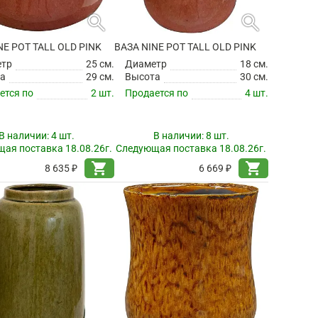
search
search
NE POT TALL OLD PINK
ВАЗА NINE POT TALL OLD PINK
етр
25 см.
Диаметр
18 см.
а
29 см.
Высота
30 см.
ется по
2 шт.
Продается по
4 шт.
В наличии:
4 шт.
В наличии:
8 шт.
ая поставка 18.08.26г.
Следующая поставка 18.08.26г.
shopping_cart
shopping_cart
8 635 ₽
6 669 ₽