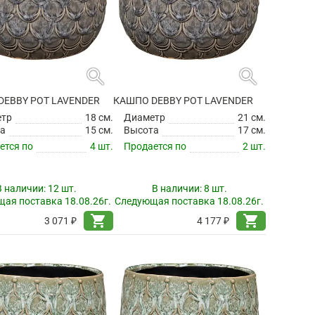
search
search
DEBBY POT LAVENDER
КАШПО DEBBY POT LAVENDER
етр
18 см.
Диаметр
21 см.
а
15 см.
Высота
17 см.
ется по
4 шт.
Продается по
2 шт.
В наличии:
12 шт.
В наличии:
8 шт.
ая поставка 18.08.26г.
Следующая поставка 18.08.26г.
shopping_cart
shopping_cart
3 071 ₽
4 177 ₽