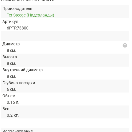
Производитель
Ter Steege (Нидерланды)
Артикул
6PTR73800
Диаметр
help
8 см.
Высота
8 см.
Внутренний диаметр
8 см.
Глубина посадки
6 см.
Объем
0.15 л.
Вес
0.2 кг.
Использование