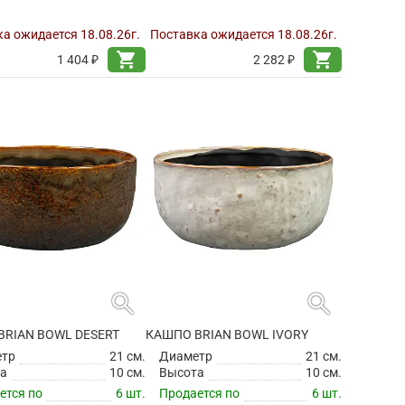
а ожидается 18.08.26г.
Поставка ожидается 18.08.26г.
shopping_cart
shopping_cart
1 404 ₽
2 282 ₽
search
search
BRIAN BOWL DESERT
КАШПО BRIAN BOWL IVORY
етр
21 см.
Диаметр
21 см.
а
10 см.
Высота
10 см.
ется по
6 шт.
Продается по
6 шт.