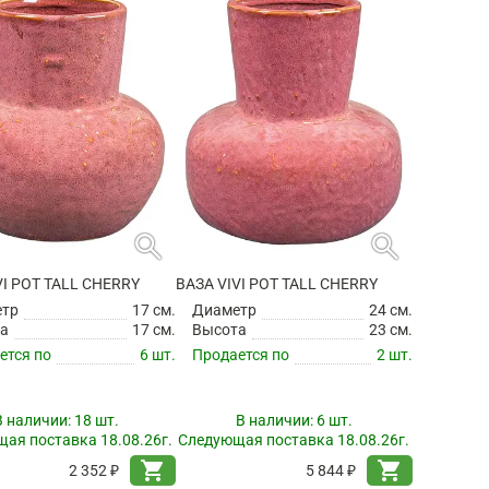
search
search
VI POT TALL CHERRY
ВАЗА VIVI POT TALL CHERRY
етр
17 см.
Диаметр
24 см.
а
17 см.
Высота
23 см.
ется по
6 шт.
Продается по
2 шт.
В наличии:
18 шт.
В наличии:
6 шт.
ая поставка 18.08.26г.
Следующая поставка 18.08.26г.
shopping_cart
shopping_cart
2 352 ₽
5 844 ₽