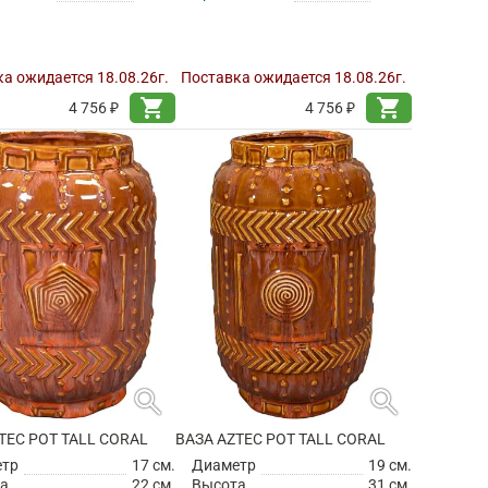
а ожидается 18.08.26г.
Поставка ожидается 18.08.26г.
shopping_cart
shopping_cart
4 756 ₽
4 756 ₽
search
search
TEC POT TALL CORAL
ВАЗА AZTEC POT TALL CORAL
етр
17 см.
Диаметр
19 см.
а
22 см.
Высота
31 см.