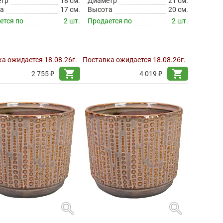
етр
18 см.
Диаметр
21 см.
а
17 см.
Высота
20 см.
ется по
2 шт.
Продается по
2 шт.
а ожидается 18.08.26г.
Поставка ожидается 18.08.26г.
shopping_cart
shopping_cart
2 755 ₽
4 019 ₽
search
search