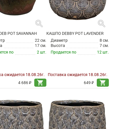
search
search
DEB POT SAVANNAH
КАШПО DEBBY POT LAVENDER
етр
22 см.
Диаметр
8 см.
а
17 см.
Высота
7 см.
ется по
2 шт.
Продается по
12 шт.
а ожидается 18.08.26г.
Поставка ожидается 18.08.26г.
shopping_cart
shopping_cart
4 686 ₽
649 ₽