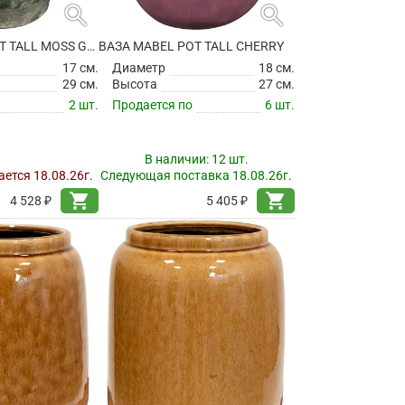
search
search
ВАЗА JULIAN POT TALL MOSS GREEN
ВАЗА MABEL POT TALL CHERRY
17 см.
Диаметр
18 см.
29 см.
Высота
27 см.
2 шт.
Продается по
6 шт.
В наличии:
12 шт.
ется 18.08.26г.
Следующая поставка 18.08.26г.
shopping_cart
shopping_cart
4 528 ₽
5 405 ₽