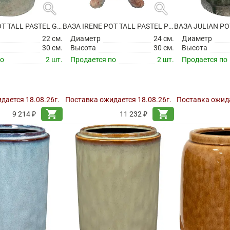
search
search
ВАЗА IRENE POT TALL PASTEL GREEN
ВАЗА IRENE POT TALL PASTEL PINK
22 см.
Диаметр
24 см.
Диаметр
30 см.
Высота
30 см.
Высота
по
2 шт.
Продается по
2 шт.
Продается по
дается 18.08.26г.
Поставка ожидается 18.08.26г.
Поставка ожида
shopping_cart
shopping_cart
9 214 ₽
11 232 ₽