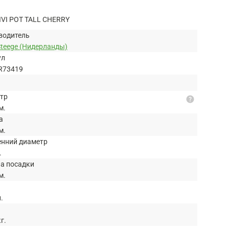
IVI POT TALL CHERRY
водитель
Steege (Нидерланды)
ул
R73419
тр
help
м.
а
м.
енний диаметр
.
на посадки
м.
л.
кг.