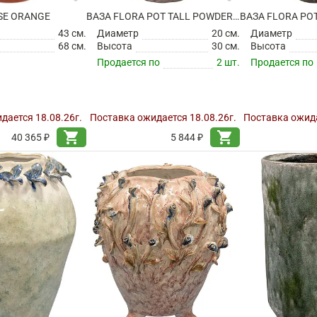
SE ORANGE
ВАЗА FLORA POT TALL POWDER PINK
43 см.
Диаметр
20 см.
Диаметр
68 см.
Высота
30 см.
Высота
Продается по
2 шт.
Продается по
дается 18.08.26г.
Поставка ожидается 18.08.26г.
Поставка ожида
shopping_cart
shopping_cart
40 365 ₽
5 844 ₽