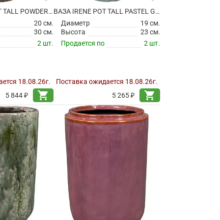
ВАЗА FLORA POT TALL POWDER TAUPE
ВАЗА IRENE POT TALL PASTEL GREEN
20 см.
Диаметр
19 см.
30 см.
Высота
23 см.
2 шт.
Продается по
2 шт.
ется 18.08.26г.
Поставка ожидается 18.08.26г.
shopping_cart
shopping_cart
5 844 ₽
5 265 ₽