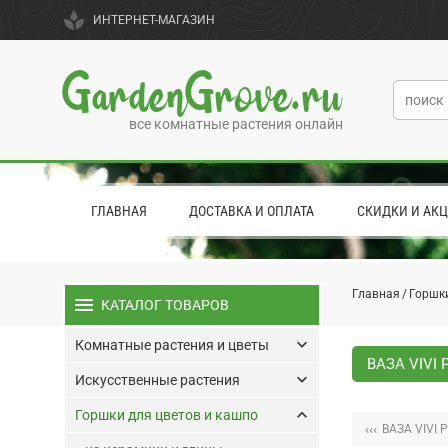
spa
ИНТЕРНЕТ-МАГАЗИН
GardenGrove.ru
все комнатные растения онлайн
ГЛАВНАЯ
ДОСТАВКА И ОПЛАТА
СКИДКИ И АК
Главная
Горшки
menu
КАТАЛОГ ТОВАРОВ
keyboard_arrow_down
Комнатные растения и цветы
ВАЗА VIVI 
keyboard_arrow_down
Искусственные растения
keyboard_arrow_up
Горшки для цветов и кашпо
‹‹‹
ВАЗА VIVI 