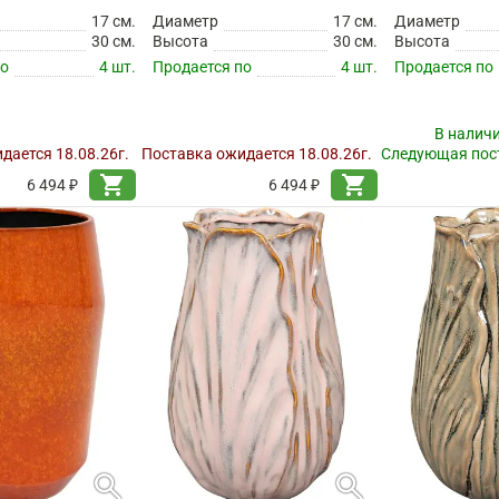
17 см.
Диаметр
17 см.
Диаметр
30 см.
Высота
30 см.
Высота
по
4 шт.
Продается по
4 шт.
Продается по
В налич
дается 18.08.26г.
Поставка ожидается 18.08.26г.
Следующая пост
shopping_cart
shopping_cart
6 494 ₽
6 494 ₽
search
search