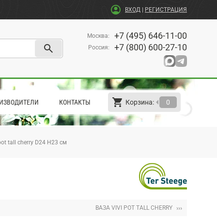
account_circle
ВХОД
|
РЕГИСТРАЦИЯ
+7 (495) 646-11-00
Москва
:
search
+7 (800) 600-27-10
Россия
:
shopping_cart
arrow_left
ИЗВОДИТЕЛИ
КОНТАКТЫ
Корзина:
0
pot tall cherry D24 H23 см
›››
ВАЗА VIVI POT TALL CHERRY