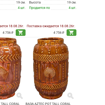
19 см.
Высота
19 см.
4 шт.
Продается по
4 шт.
ется 18.08.26г.
Поставка ожидается 18.08.26г.
shopping_cart
shopping_cart
4 756 ₽
4 756 ₽
search
search
 TALL CORAL
ВАЗА AZTEC POT TALL CORAL