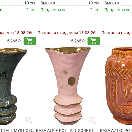
10 см.
Высота
10 см.
Высота
по
2 шт.
Продается по
2 шт.
Продается по
дается 18.08.26г.
Поставка ожидается 18.08.26г.
Поставка ожида
shopping_cart
shopping_cart
5 265 ₽
5 265 ₽
search
search
ВАЗА ALFIE POT TALL MYSTIC GREY
ВАЗА ALFIE POT TALL SORBET
ВАЗА AZTEC POT