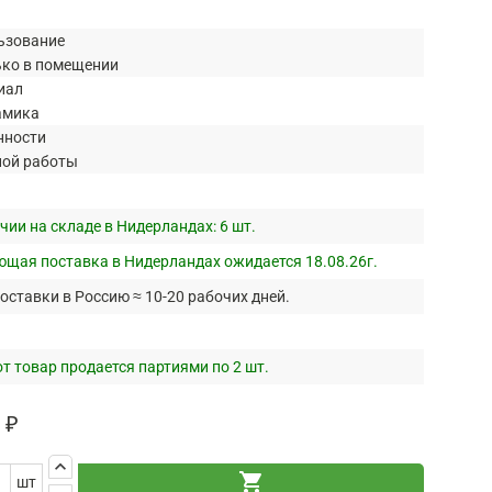
ьзование
ько в помещении
иал
амика
нности
ной работы
чии на складе в Нидерландах:
6 шт.
щая поставка в Нидерландах ожидается 18.08.26г.
оставки в Россию ≈ 10-20 рабочих дней.
т товар продается партиями по 2 шт.
 ₽
keyboard_arrow_up
shopping_cart
шт