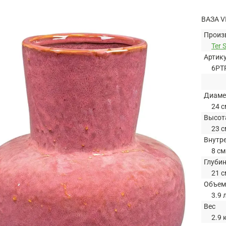
ВАЗА V
Произ
Ter 
Артик
6PT
Диаме
24 с
Высот
23 с
Внутр
8 см
Глуби
21 с
Объем
3.9 
Вес
2.9 