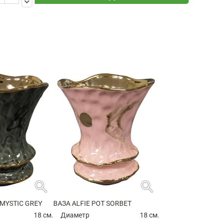
keyboard_arrow_down
search
search
 MYSTIC GREY
ВАЗА ALFIE POT SORBET
18 см.
Диаметр
18 см.