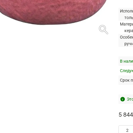
Испол
тол
Матер
search
кер
Особе
руч
В нали
Следую
Срок п
info
Это
5 844