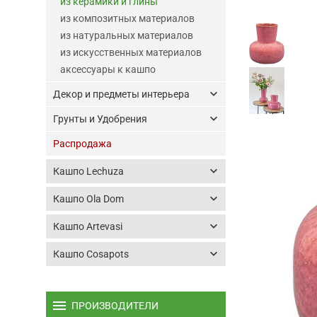
из керамики и глины
из композитных материалов
из натуральных материалов
из искусственных материалов
аксессуары к кашпо
keyboard_arrow_down
Декор и предметы интерьера
keyboard_arrow_down
Грунты и Удобрения
Распродажа
keyboard_arrow_down
Кашпо Lechuza
keyboard_arrow_down
Кашпо Ola Dom
keyboard_arrow_down
Кашпо Artevasi
keyboard_arrow_down
Кашпо Cosapots
menu
ПРОИЗВОДИТЕЛИ