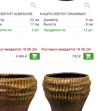
search
search
DEB POT AUBERGINE
КАШПО DEB POT SAVANNAH
етр
22 см.
Диаметр
9 см.
а
17 см.
Высота
8 см.
ется по
2 шт.
Продается по
12 шт.
а ожидается 18.08.26г.
Поставка ожидается 18.08.26г.
shopping_cart
shopping_cart
4 686 ₽
702 ₽