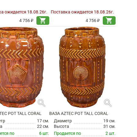
а ожидается 18.08.26г.
Поставка ожидается 18.08.26г.
shopping_cart
shopping_cart
4 756 ₽
4 756 ₽
search
search
TEC POT TALL CORAL
ВАЗА AZTEC POT TALL CORAL
етр
17 см.
Диаметр
19 см.
а
22 см.
Высота
31 см.
ется по
6 шт.
Продается по
2 шт.