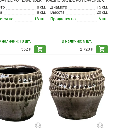
AVIDE POT LAVENDER
КАШПО DAVIDE POT LAVENDER
етр
8 см.
Диаметр
15 см.
а
8 см.
Высота
20 см.
ется по
18 шт.
Продается по
6 шт.
В наличии:
18 шт.
В наличии:
6 шт.
shopping_cart
shopping_cart
562 ₽
2 720 ₽
search
search