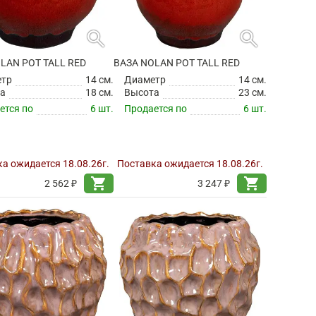
search
search
LAN POT TALL RED
ВАЗА NOLAN POT TALL RED
етр
14 см.
Диаметр
14 см.
а
18 см.
Высота
23 см.
ется по
6 шт.
Продается по
6 шт.
а ожидается 18.08.26г.
Поставка ожидается 18.08.26г.
shopping_cart
shopping_cart
2 562 ₽
3 247 ₽