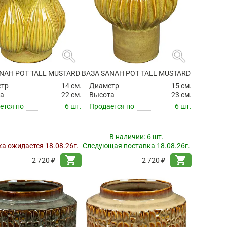
search
search
NAH POT TALL MUSTARD
ВАЗА SANAH POT TALL MUSTARD
етр
14 см.
Диаметр
15 см.
а
22 см.
Высота
23 см.
ется по
6 шт.
Продается по
6 шт.
В наличии:
6 шт.
а ожидается 18.08.26г.
Следующая поставка 18.08.26г.
shopping_cart
shopping_cart
2 720 ₽
2 720 ₽