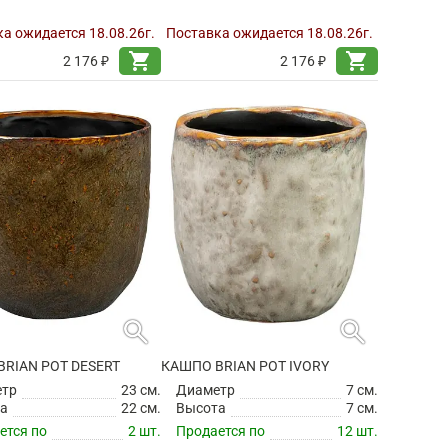
а ожидается 18.08.26г.
Поставка ожидается 18.08.26г.
shopping_cart
shopping_cart
2 176 ₽
2 176 ₽
search
search
RIAN POT DESERT
КАШПО BRIAN POT IVORY
етр
23 см.
Диаметр
7 см.
а
22 см.
Высота
7 см.
ется по
2 шт.
Продается по
12 шт.