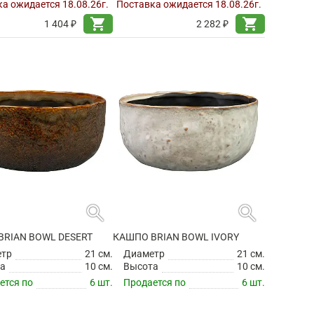
а ожидается 18.08.26г.
Поставка ожидается 18.08.26г.
shopping_cart
shopping_cart
1 404 ₽
2 282 ₽
search
search
BRIAN BOWL DESERT
КАШПО BRIAN BOWL IVORY
етр
21 см.
Диаметр
21 см.
а
10 см.
Высота
10 см.
ется по
6 шт.
Продается по
6 шт.