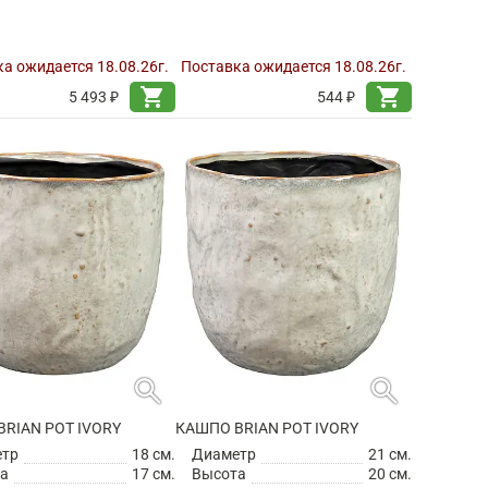
а ожидается 18.08.26г.
Поставка ожидается 18.08.26г.
shopping_cart
shopping_cart
5 493 ₽
544 ₽
search
search
RIAN POT IVORY
КАШПО BRIAN POT IVORY
етр
18 см.
Диаметр
21 см.
а
17 см.
Высота
20 см.