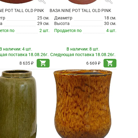
NE POT TALL OLD PINK
ВАЗА NINE POT TALL OLD PINK
етр
25 см.
Диаметр
18 см.
а
29 см.
Высота
30 см.
ется по
2 шт.
Продается по
4 шт.
В наличии:
4 шт.
В наличии:
8 шт.
ая поставка 18.08.26г.
Следующая поставка 18.08.26г.
shopping_cart
shopping_cart
8 635 ₽
6 669 ₽