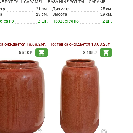
NE POT TALL CARAMEL
ВАЗА NINE POT TALL CARAMEL
етр
21 см.
Диаметр
25 см.
а
23 см.
Высота
29 см.
ется по
2 шт.
Продается по
2 шт.
а ожидается 18.08.26г.
Поставка ожидается 18.08.26г.
shopping_cart
shopping_cart
5 528 ₽
8 635 ₽
search
search