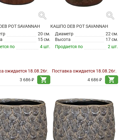
search
search
DEB POT SAVANNAH
КАШПО DEB POT SAVANNAH
етр
20 см.
Диаметр
22 см.
а
15 см.
Высота
17 см.
ется по
4 шт.
Продается по
2 шт.
а ожидается 18.08.26г.
Поставка ожидается 18.08.26г.
shopping_cart
shopping_cart
3 686 ₽
4 686 ₽