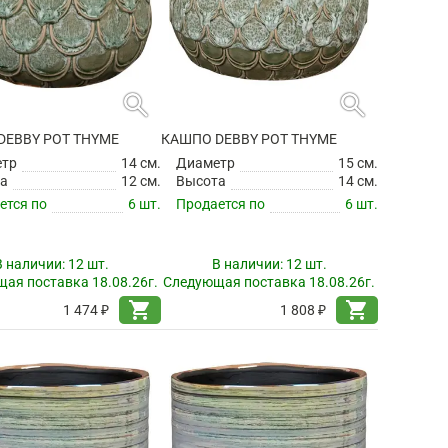
search
search
DEBBY POT THYME
КАШПО DEBBY POT THYME
етр
14 см.
Диаметр
15 см.
а
12 см.
Высота
14 см.
ется по
6 шт.
Продается по
6 шт.
В наличии:
12 шт.
В наличии:
12 шт.
ая поставка 18.08.26г.
Следующая поставка 18.08.26г.
shopping_cart
shopping_cart
1 474 ₽
1 808 ₽