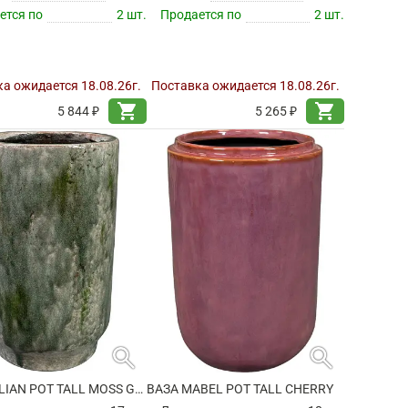
ется по
2 шт.
Продается по
2 шт.
а ожидается 18.08.26г.
Поставка ожидается 18.08.26г.
shopping_cart
shopping_cart
5 844 ₽
5 265 ₽
search
search
ВАЗА JULIAN POT TALL MOSS GREEN
ВАЗА MABEL POT TALL CHERRY