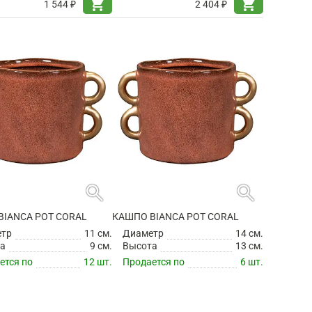
shopping_cart
shopping_cart
1 544 ₽
2 404 ₽
search
search
BIANCA POT CORAL
КАШПО BIANCA POT CORAL
етр
11 см.
Диаметр
14 см.
а
9 см.
Высота
13 см.
ется по
12 шт.
Продается по
6 шт.