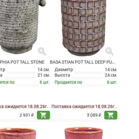
search
search
PHIA POT TALL STONE
ВАЗА STIAN POT TALL DEEP PURPLE
етр
14 см.
Диаметр
14 см.
а
21 см.
Высота
24 см.
ется по
6 шт.
Продается по
6 шт.
а ожидается 18.08.26г.
Поставка ожидается 18.08.26г.
shopping_cart
shopping_cart
2 931 ₽
3 089 ₽