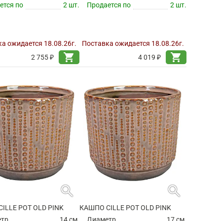
ется по
2 шт.
Продается по
2 шт.
а ожидается 18.08.26г.
Поставка ожидается 18.08.26г.
shopping_cart
shopping_cart
2 755 ₽
4 019 ₽
search
search
ILLE POT OLD PINK
КАШПО CILLE POT OLD PINK
етр
14 см.
Диаметр
17 см.