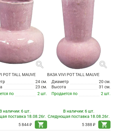
search
search
VI POT TALL MAUVE
ВАЗА VIVI POT TALL MAUVE
етр
24 см.
Диаметр
20 см.
а
23 см.
Высота
31 см.
ется по
2 шт.
Продается по
2 шт.
В наличии:
6 шт.
В наличии:
6 шт.
ая поставка 18.08.26г.
Следующая поставка 18.08.26г.
shopping_cart
shopping_cart
5 844 ₽
5 388 ₽