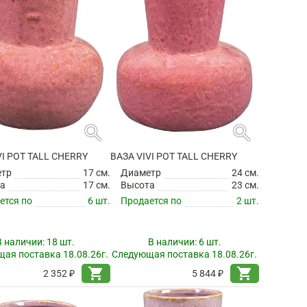
search
search
VI POT TALL CHERRY
ВАЗА VIVI POT TALL CHERRY
етр
17 см.
Диаметр
24 см.
а
17 см.
Высота
23 см.
ется по
6 шт.
Продается по
2 шт.
В наличии:
18 шт.
В наличии:
6 шт.
ая поставка 18.08.26г.
Следующая поставка 18.08.26г.
shopping_cart
shopping_cart
2 352 ₽
5 844 ₽