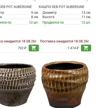
DEB POT AUBERGINE
КАШПО DEB POT AUBERGINE
етр
9 см.
Диаметр
13 см.
а
8 см.
Высота
11 см.
ется по
12 шт.
Продается по
12 шт.
а ожидается 18.08.26г.
Поставка ожидается 18.08.26г.
shopping_cart
shopping_cart
702 ₽
1 474 ₽