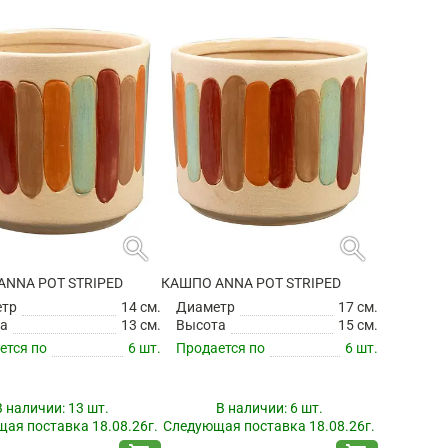
search
search
ANNA POT STRIPED
КАШПО ANNA POT STRIPED
етр
14 см.
Диаметр
17 см.
а
13 см.
Высота
15 см.
ется по
6 шт.
Продается по
6 шт.
В наличии:
13 шт.
В наличии:
6 шт.
ая поставка 18.08.26г.
Следующая поставка 18.08.26г.