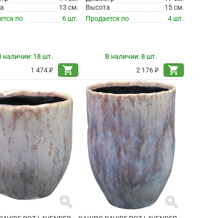
а
13 см.
Высота
15 см.
ется по
6 шт.
Продается по
4 шт.
В наличии:
18 шт.
В наличии:
8 шт.
shopping_cart
shopping_cart
1 474 ₽
2 176 ₽
search
search