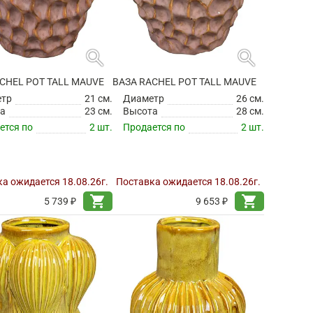
search
search
CHEL POT TALL MAUVE
ВАЗА RACHEL POT TALL MAUVE
етр
21 см.
Диаметр
26 см.
а
23 см.
Высота
28 см.
ется по
2 шт.
Продается по
2 шт.
а ожидается 18.08.26г.
Поставка ожидается 18.08.26г.
shopping_cart
shopping_cart
5 739 ₽
9 653 ₽