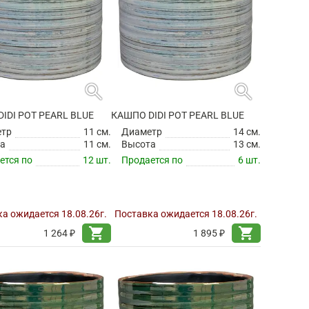
search
search
IDI POT PEARL BLUE
КАШПО DIDI POT PEARL BLUE
етр
11 см.
Диаметр
14 см.
а
11 см.
Высота
13 см.
ется по
12 шт.
Продается по
6 шт.
а ожидается 18.08.26г.
Поставка ожидается 18.08.26г.
shopping_cart
shopping_cart
1 264 ₽
1 895 ₽