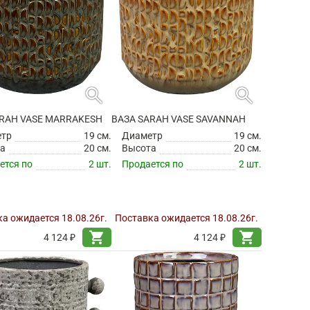
search
search
ARAH VASE MARRAKESH
ВАЗА SARAH VASE SAVANNAH
етр
19 см.
Диаметр
19 см.
а
20 см.
Высота
20 см.
ется по
2 шт.
Продается по
2 шт.
а ожидается 18.08.26г.
Поставка ожидается 18.08.26г.
shopping_cart
shopping_cart
4 124 ₽
4 124 ₽