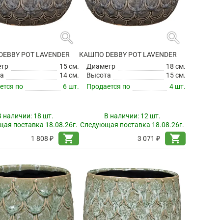
search
search
DEBBY POT LAVENDER
КАШПО DEBBY POT LAVENDER
етр
15 см.
Диаметр
18 см.
а
14 см.
Высота
15 см.
ется по
6 шт.
Продается по
4 шт.
В наличии:
18 шт.
В наличии:
12 шт.
ая поставка 18.08.26г.
Следующая поставка 18.08.26г.
shopping_cart
shopping_cart
1 808 ₽
3 071 ₽