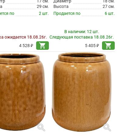
етр
17 см.
Диаметр
18 см.
а
29 см.
Высота
27 см.
ется по
2 шт.
Продается по
6 шт.
В наличии:
12 шт.
а ожидается 18.08.26г.
Следующая поставка 18.08.26г.
shopping_cart
shopping_cart
4 528 ₽
5 405 ₽
search
search