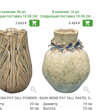
В наличии:
36 шт.
В наличии:
16 шт.
ая поставка 18.08.26г.
Следующая поставка 18.08.26г.
shopping_cart
shopping_cart
3 843 ₽
6 494 ₽
search
search
ВАЗА FLORA POT TALL POWDER TAUPE
ВАЗА IRENE POT TALL PASTEL GREEN
етр
20 см.
Диаметр
19 см.
а
30 см.
Высота
23 см.