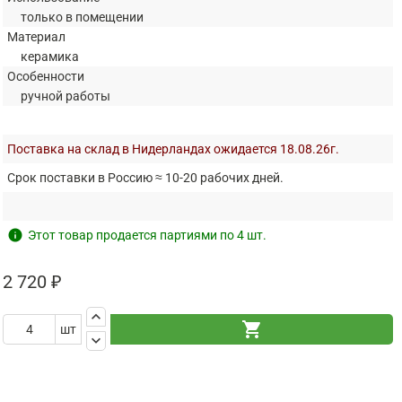
только в помещении
Материал
керамика
Особенности
ручной работы
Поставка на склад в Нидерландах ожидается 18.08.26г.
Срок поставки в Россию ≈ 10-20 рабочих дней.
info
Этот товар продается партиями по 4 шт.
2 720 ₽
keyboard_arrow_up
shopping_cart
шт
keyboard_arrow_down