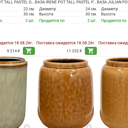
ВАЗА IRENE POT TALL PASTEL GREEN
ВАЗА IRENE POT TALL PASTEL PINK
22 см.
Диаметр
24 см.
Диаметр
30 см.
Высота
30 см.
Высота
по
2 шт.
Продается по
2 шт.
Продается по
дается 18.08.26г.
Поставка ожидается 18.08.26г.
Поставка ожида
shopping_cart
shopping_cart
9 214 ₽
11 232 ₽