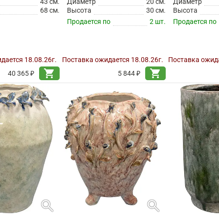
43 см.
Диаметр
20 см.
Диаметр
68 см.
Высота
30 см.
Высота
Продается по
2 шт.
Продается по
дается 18.08.26г.
Поставка ожидается 18.08.26г.
Поставка ожида
shopping_cart
shopping_cart
40 365 ₽
5 844 ₽
search
search