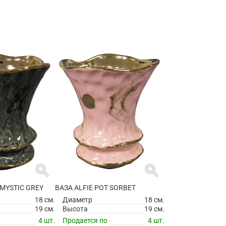
search
search
 MYSTIC GREY
ВАЗА ALFIE POT SORBET
18 см.
Диаметр
18 см.
19 см.
Высота
19 см.
4 шт.
Продается по
4 шт.