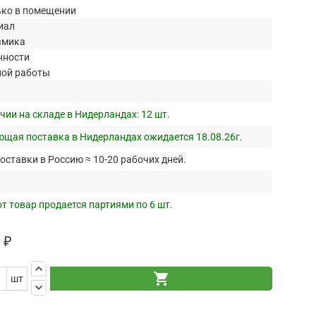
ько в помещении
иал
амика
нности
ной работы
чии на складе в Нидерландах:
12 шт.
щая поставка в Нидерландах ожидается 18.08.26г.
оставки в Россию ≈ 10-20 рабочих дней.
т товар продается партиями по 6 шт.
 ₽
keyboard_arrow_up
shopping_cart
шт
keyboard_arrow_down