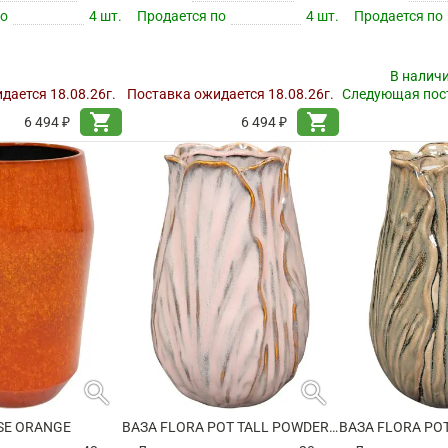
по
4 шт.
Продается по
4 шт.
Продается по
В налич
дается 18.08.26г.
Поставка ожидается 18.08.26г.
Следующая пост
shopping_cart
shopping_cart
6 494 ₽
6 494 ₽
search
search
SE ORANGE
ВАЗА FLORA POT TALL POWDER PINK