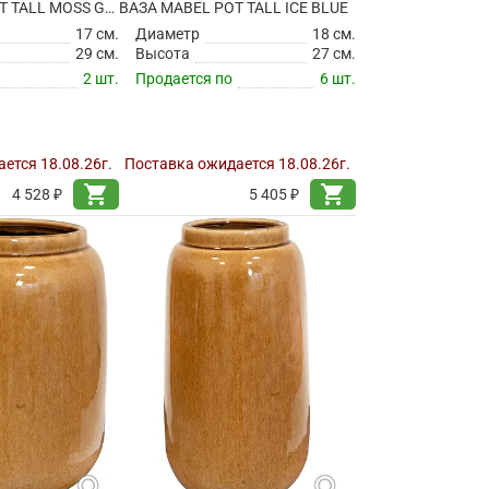
ВАЗА JULIAN POT TALL MOSS GREEN
ВАЗА MABEL POT TALL ICE BLUE
17 см.
Диаметр
18 см.
29 см.
Высота
27 см.
2 шт.
Продается по
6 шт.
ется 18.08.26г.
Поставка ожидается 18.08.26г.
shopping_cart
shopping_cart
4 528 ₽
5 405 ₽