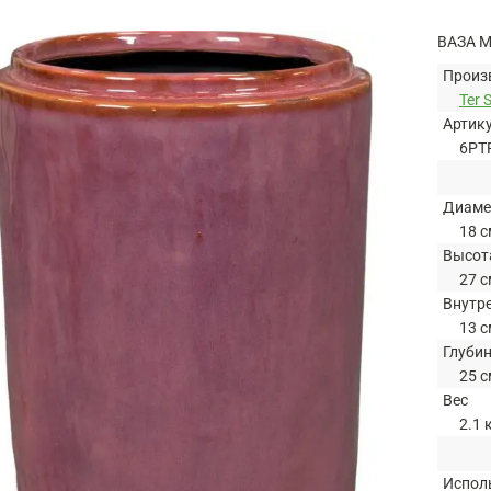
ВАЗА M
Произ
Ter 
Артик
6PT
Диаме
18 с
Высот
27 с
Внутр
13 с
Глуби
25 с
Вес
2.1 
Испол