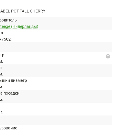
ABEL POT TALL CHERRY
водитель
Steege (Нидерланды)
ул
R75021
тр
help
м.
а
м.
енний диаметр
м.
на посадки
м.
кг.
ьзование