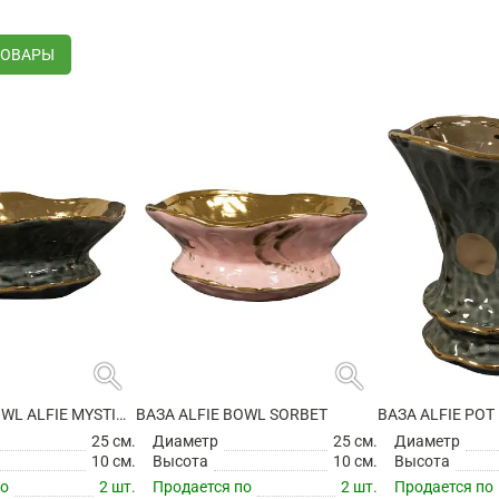
ТОВАРЫ
search
search
ВАЗА ALFIE BOWL ALFIE MYSTIC GREY
ВАЗА ALFIE BOWL SORBET
ВАЗА ALFIE POT
25 см.
Диаметр
25 см.
Диаметр
10 см.
Высота
10 см.
Высота
по
2 шт.
Продается по
2 шт.
Продается по