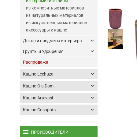
из керамики и глины
из композитных материалов
из натуральных материалов
из искусственных материалов
аксессуары к кашпо
keyboard_arrow_down
Декор и предметы интерьера
keyboard_arrow_down
Грунты и Удобрения
Распродажа
keyboard_arrow_down
Кашпо Lechuza
keyboard_arrow_down
Кашпо Ola Dom
keyboard_arrow_down
Кашпо Artevasi
keyboard_arrow_down
Кашпо Cosapots
menu
ПРОИЗВОДИТЕЛИ