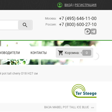
account_circle
ВХОД
|
РЕГИСТРАЦИЯ
+7 (495) 646-11-00
Москва
:
search
+7 (800) 600-27-10
Россия
:
shopping_cart
arrow_left
ИЗВОДИТЕЛИ
КОНТАКТЫ
Корзина:
0
 pot tall cherry D18 H27 см
›››
ВАЗА MABEL POT TALL ICE BLUE