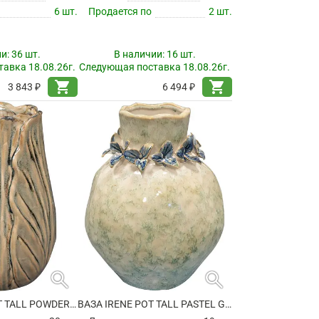
6 шт.
Продается по
2 шт.
ии:
36 шт.
В наличии:
16 шт.
авка 18.08.26г.
Следующая поставка 18.08.26г.
shopping_cart
shopping_cart
3 843 ₽
6 494 ₽
search
search
ВАЗА FLORA POT TALL POWDER TAUPE
ВАЗА IRENE POT TALL PASTEL GREEN