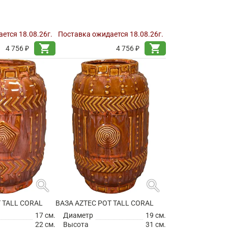
ется 18.08.26г.
Поставка ожидается 18.08.26г.
shopping_cart
shopping_cart
4 756 ₽
4 756 ₽
search
search
 TALL CORAL
ВАЗА AZTEC POT TALL CORAL
17 см.
Диаметр
19 см.
22 см.
Высота
31 см.