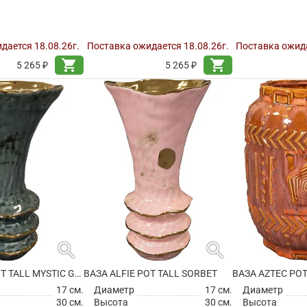
дается 18.08.26г.
Поставка ожидается 18.08.26г.
Поставка ожида
shopping_cart
shopping_cart
5 265 ₽
5 265 ₽
search
search
ВАЗА ALFIE POT TALL MYSTIC GREY
ВАЗА ALFIE POT TALL SORBET
ВАЗА AZTEC POT
17 см.
Диаметр
17 см.
Диаметр
30 см.
Высота
30 см.
Высота