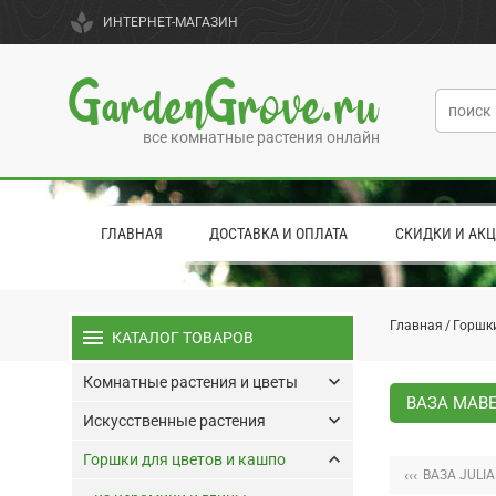
spa
ИНТЕРНЕТ-МАГАЗИН
GardenGrove.ru
все комнатные растения онлайн
ГЛАВНАЯ
ДОСТАВКА И ОПЛАТА
СКИДКИ И АК
Главная
Горшки
menu
КАТАЛОГ ТОВАРОВ
keyboard_arrow_down
Комнатные растения и цветы
ВАЗА MABE
keyboard_arrow_down
Искусственные растения
keyboard_arrow_up
Горшки для цветов и кашпо
‹‹‹
ВАЗА JULI