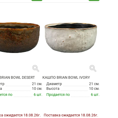
search
search
BRIAN BOWL DESERT
КАШПО BRIAN BOWL IVORY
етр
21 см.
Диаметр
21 см.
а
10 см.
Высота
10 см.
ется по
6 шт.
Продается по
6 шт.
а ожидается 18.08.26г.
Поставка ожидается 18.08.26г.