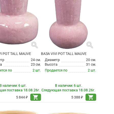
search
search
VI POT TALL MAUVE
ВАЗА VIVI POT TALL MAUVE
етр
24 см.
Диаметр
20 см.
а
23 см.
Высота
31 см.
ется по
2 шт.
Продается по
2 шт.
В наличии:
6 шт.
В наличии:
6 шт.
ая поставка 18.08.26г.
Следующая поставка 18.08.26г.
shopping_cart
shopping_cart
5 844 ₽
5 388 ₽