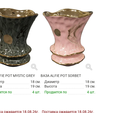
search
search
FIE POT MYSTIC GREY
ВАЗА ALFIE POT SORBET
етр
18 см.
Диаметр
18 см.
а
19 см.
Высота
19 см.
ется по
4 шт.
Продается по
4 шт.
а ожидается 18.08.26г.
Поставка ожидается 18.08.26г.