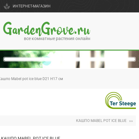
spa
ИНТЕРНЕТ-МАГАЗИН
GardenGrove.ru
все комнатные растения онлайн
ашпо Mabel pot ice blue D21 H17 см
›››
КАШПО MABEL POT ICE BLUE
КАШПО MABEL POT ICE BLUE