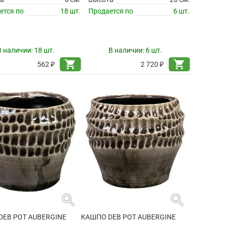
ется по
18 шт.
Продается по
6 шт.
В наличии:
18 шт.
В наличии:
6 шт.
shopping_cart
shopping_cart
562 ₽
2 720 ₽
search
search
DEB POT AUBERGINE
КАШПО DEB POT AUBERGINE