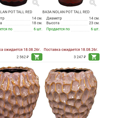
search
search
LAN POT TALL RED
ВАЗА NOLAN POT TALL RED
етр
14 см.
Диаметр
14 см.
а
18 см.
Высота
23 см.
ется по
6 шт.
Продается по
6 шт.
а ожидается 18.08.26г.
Поставка ожидается 18.08.26г.
shopping_cart
shopping_cart
2 562 ₽
3 247 ₽