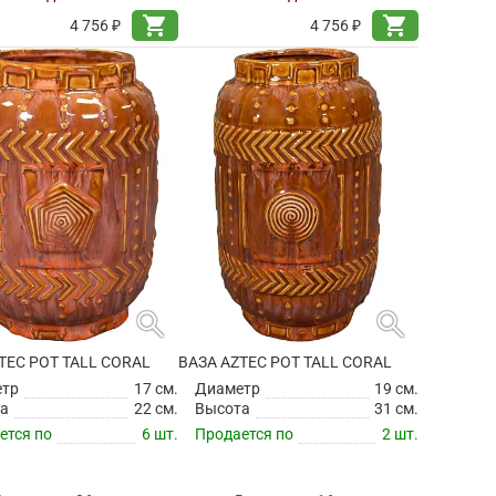
shopping_cart
shopping_cart
4 756 ₽
4 756 ₽
search
search
TEC POT TALL CORAL
ВАЗА AZTEC POT TALL CORAL
етр
17 см.
Диаметр
19 см.
а
22 см.
Высота
31 см.
ется по
6 шт.
Продается по
2 шт.