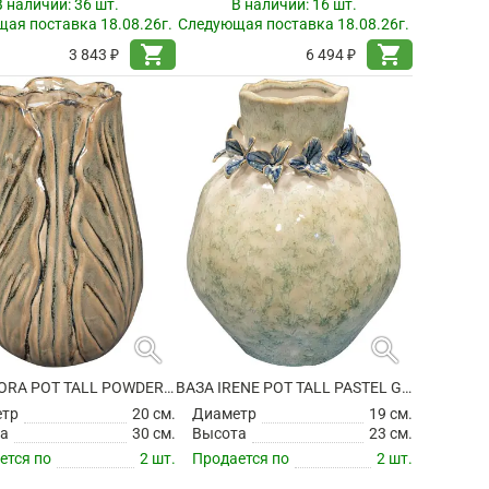
В наличии:
36 шт.
В наличии:
16 шт.
ая поставка 18.08.26г.
Следующая поставка 18.08.26г.
shopping_cart
shopping_cart
3 843 ₽
6 494 ₽
search
search
ВАЗА FLORA POT TALL POWDER TAUPE
ВАЗА IRENE POT TALL PASTEL GREEN
етр
20 см.
Диаметр
19 см.
а
30 см.
Высота
23 см.
ется по
2 шт.
Продается по
2 шт.