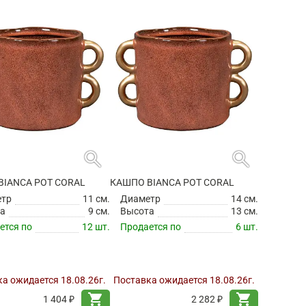
search
search
BIANCA POT CORAL
КАШПО BIANCA POT CORAL
етр
11 см.
Диаметр
14 см.
а
9 см.
Высота
13 см.
ется по
12 шт.
Продается по
6 шт.
а ожидается 18.08.26г.
Поставка ожидается 18.08.26г.
shopping_cart
shopping_cart
1 404 ₽
2 282 ₽