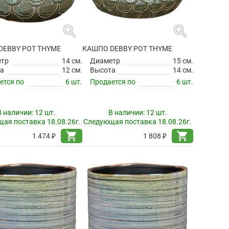
search
search
DEBBY POT THYME
КАШПО DEBBY POT THYME
етр
14 см.
Диаметр
15 см.
а
12 см.
Высота
14 см.
ется по
6 шт.
Продается по
6 шт.
В наличии:
12 шт.
В наличии:
12 шт.
ая поставка 18.08.26г.
Следующая поставка 18.08.26г.
shopping_cart
shopping_cart
1 474 ₽
1 808 ₽