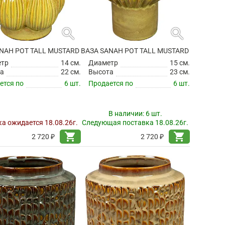
search
search
NAH POT TALL MUSTARD
ВАЗА SANAH POT TALL MUSTARD
етр
14 см.
Диаметр
15 см.
а
22 см.
Высота
23 см.
ется по
6 шт.
Продается по
6 шт.
В наличии:
6 шт.
а ожидается 18.08.26г.
Следующая поставка 18.08.26г.
shopping_cart
shopping_cart
2 720 ₽
2 720 ₽