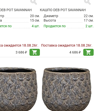
search
search
DEB POT SAVANNAH
КАШПО DEB POT SAVANNAH
етр
20 см.
Диаметр
22 см.
а
15 см.
Высота
17 см.
ется по
4 шт.
Продается по
2 шт.
а ожидается 18.08.26г.
Поставка ожидается 18.08.26г.
shopping_cart
shopping_cart
3 686 ₽
4 686 ₽