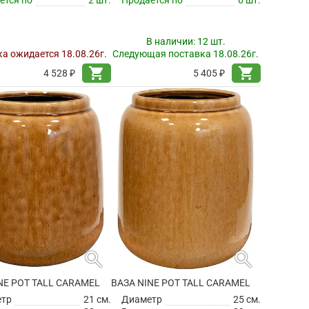
В наличии:
12 шт.
а ожидается 18.08.26г.
Следующая поставка 18.08.26г.
shopping_cart
shopping_cart
4 528 ₽
5 405 ₽
search
search
NE POT TALL CARAMEL
ВАЗА NINE POT TALL CARAMEL
етр
21 см.
Диаметр
25 см.