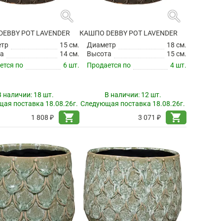
search
search
DEBBY POT LAVENDER
КАШПО DEBBY POT LAVENDER
етр
15 см.
Диаметр
18 см.
а
14 см.
Высота
15 см.
ется по
6 шт.
Продается по
4 шт.
В наличии:
18 шт.
В наличии:
12 шт.
ая поставка 18.08.26г.
Следующая поставка 18.08.26г.
shopping_cart
shopping_cart
1 808 ₽
3 071 ₽