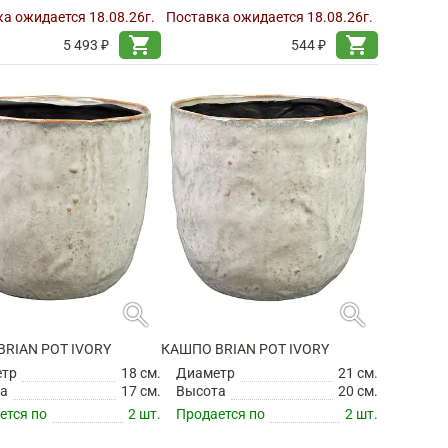
а ожидается 18.08.26г.
Поставка ожидается 18.08.26г.
shopping_cart
shopping_cart
5 493 ₽
544 ₽
search
search
RIAN POT IVORY
КАШПО BRIAN POT IVORY
етр
18 см.
Диаметр
21 см.
а
17 см.
Высота
20 см.
ется по
2 шт.
Продается по
2 шт.