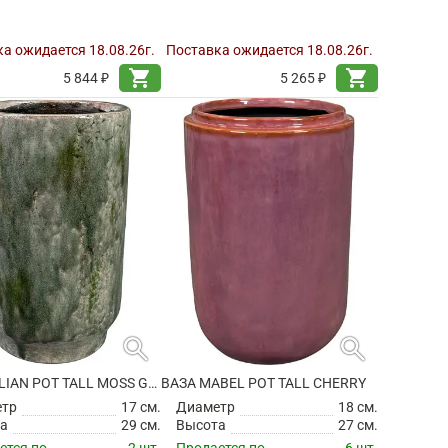
а ожидается 18.08.26г.
Поставка ожидается 18.08.26г.
shopping_cart
shopping_cart
5 844 ₽
5 265 ₽
search
search
ВАЗА JULIAN POT TALL MOSS GREEN
ВАЗА MABEL POT TALL CHERRY
етр
17 см.
Диаметр
18 см.
а
29 см.
Высота
27 см.
ется по
2 шт.
Продается по
6 шт.