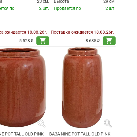
а
23 см.
Высота
29 см.
ется по
2 шт.
Продается по
2 шт.
а ожидается 18.08.26г.
Поставка ожидается 18.08.26г.
shopping_cart
shopping_cart
5 528 ₽
8 635 ₽
search
search
NE POT TALL OLD PINK
ВАЗА NINE POT TALL OLD PINK