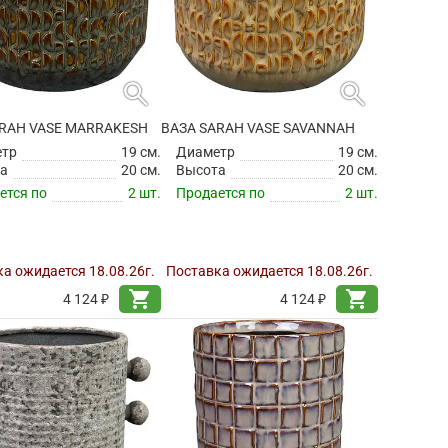
search
search
ARAH VASE MARRAKESH
ВАЗА SARAH VASE SAVANNAH
етр
19 см.
Диаметр
19 см.
а
20 см.
Высота
20 см.
ется по
2 шт.
Продается по
2 шт.
а ожидается 18.08.26г.
Поставка ожидается 18.08.26г.
shopping_cart
shopping_cart
4 124 ₽
4 124 ₽