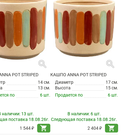
search
search
ANNA POT STRIPED
КАШПО ANNA POT STRIPED
етр
14 см.
Диаметр
17 см.
а
13 см.
Высота
15 см.
ется по
6 шт.
Продается по
6 шт.
В наличии:
13 шт.
В наличии:
6 шт.
ая поставка 18.08.26г.
Следующая поставка 18.08.26г.
shopping_cart
shopping_cart
1 544 ₽
2 404 ₽