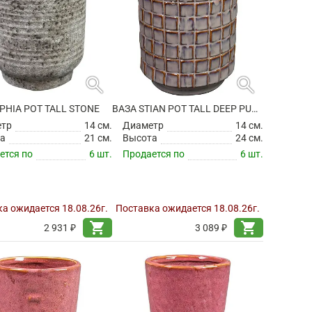
search
search
PHIA POT TALL STONE
ВАЗА STIAN POT TALL DEEP PURPLE
етр
14 см.
Диаметр
14 см.
а
21 см.
Высота
24 см.
ется по
6 шт.
Продается по
6 шт.
а ожидается 18.08.26г.
Поставка ожидается 18.08.26г.
shopping_cart
shopping_cart
2 931 ₽
3 089 ₽