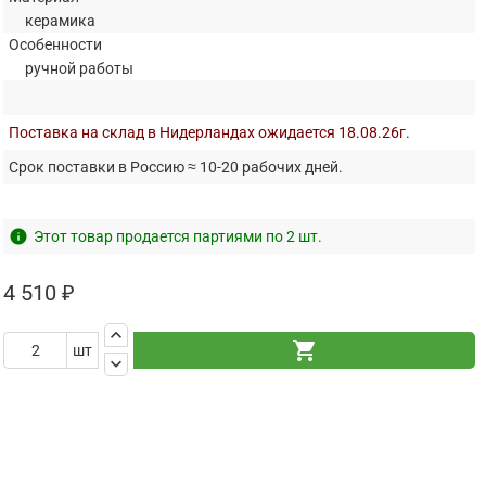
керамика
Особенности
ручной работы
Поставка на склад в Нидерландах ожидается 18.08.26г.
Срок поставки в Россию ≈ 10-20 рабочих дней.
info
Этот товар продается партиями по 2 шт.
4 510 ₽
keyboard_arrow_up
shopping_cart
шт
keyboard_arrow_down