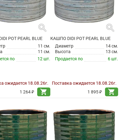
search
search
IDI POT PEARL BLUE
КАШПО DIDI POT PEARL BLUE
етр
11 см.
Диаметр
14 см.
а
11 см.
Высота
13 см.
ется по
12 шт.
Продается по
6 шт.
а ожидается 18.08.26г.
Поставка ожидается 18.08.26г.
shopping_cart
shopping_cart
1 264 ₽
1 895 ₽