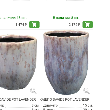
В наличии:
18 шт.
В наличии:
8 шт.
shopping_cart
shopping_cart
1 474 ₽
2 176 ₽
search
search
AVIDE POT LAVENDER
КАШПО DAVIDE POT LAVENDER
етр
8 см.
Диаметр
15 см.
а
8 см.
Высота
20 см.