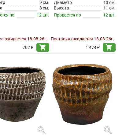
етр
9 см.
Диаметр
13 см.
а
8 см.
Высота
11 см.
ется по
12 шт.
Продается по
12 шт.
а ожидается 18.08.26г.
Поставка ожидается 18.08.26г.
shopping_cart
shopping_cart
702 ₽
1 474 ₽
search
search