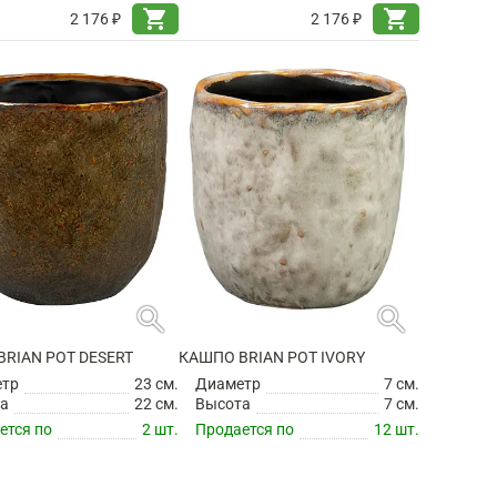
shopping_cart
shopping_cart
2 176 ₽
2 176 ₽
search
search
RIAN POT DESERT
КАШПО BRIAN POT IVORY
етр
23 см.
Диаметр
7 см.
а
22 см.
Высота
7 см.
ется по
2 шт.
Продается по
12 шт.