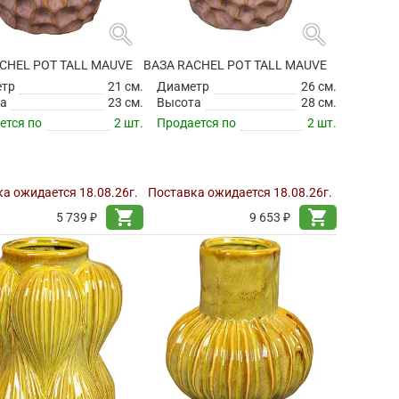
search
search
CHEL POT TALL MAUVE
ВАЗА RACHEL POT TALL MAUVE
етр
21 см.
Диаметр
26 см.
а
23 см.
Высота
28 см.
ется по
2 шт.
Продается по
2 шт.
а ожидается 18.08.26г.
Поставка ожидается 18.08.26г.
shopping_cart
shopping_cart
5 739 ₽
9 653 ₽