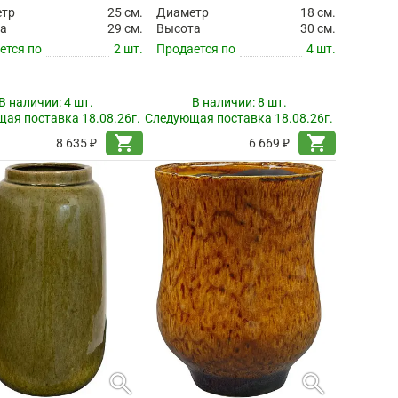
етр
25 см.
Диаметр
18 см.
а
29 см.
Высота
30 см.
ется по
2 шт.
Продается по
4 шт.
В наличии:
4 шт.
В наличии:
8 шт.
ая поставка 18.08.26г.
Следующая поставка 18.08.26г.
shopping_cart
shopping_cart
8 635 ₽
6 669 ₽
search
search