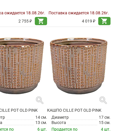
а ожидается 18.08.26г.
Поставка ожидается 18.08.26г.
shopping_cart
shopping_cart
2 755 ₽
4 019 ₽
search
search
ILLE POT OLD PINK
КАШПО CILLE POT OLD PINK
етр
14 см.
Диаметр
17 см.
а
13 см.
Высота
15 см.
ется по
6 шт.
Продается по
4 шт.