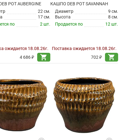
DEB POT AUBERGINE
КАШПО DEB POT SAVANNAH
етр
22 см.
Диаметр
9 см.
а
17 см.
Высота
8 см.
ется по
2 шт.
Продается по
12 шт.
а ожидается 18.08.26г.
Поставка ожидается 18.08.26г.
shopping_cart
shopping_cart
4 686 ₽
702 ₽