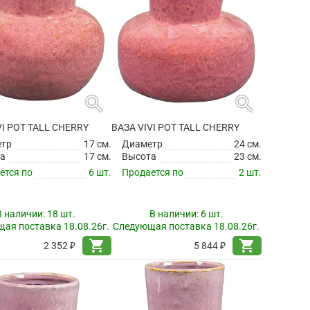
search
search
VI POT TALL CHERRY
ВАЗА VIVI POT TALL CHERRY
етр
17 см.
Диаметр
24 см.
а
17 см.
Высота
23 см.
ется по
6 шт.
Продается по
2 шт.
В наличии:
18 шт.
В наличии:
6 шт.
ая поставка 18.08.26г.
Следующая поставка 18.08.26г.
shopping_cart
shopping_cart
2 352 ₽
5 844 ₽