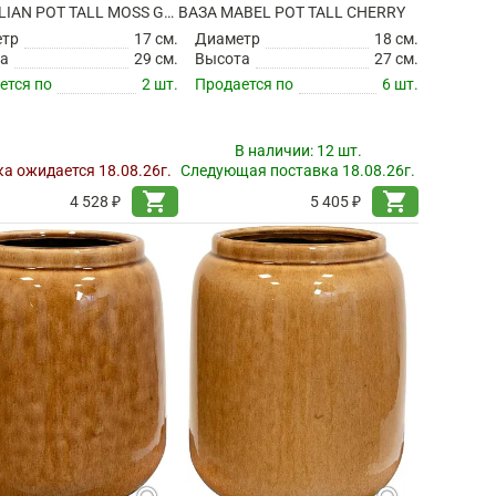
ВАЗА JULIAN POT TALL MOSS GREEN
ВАЗА MABEL POT TALL CHERRY
етр
17 см.
Диаметр
18 см.
а
29 см.
Высота
27 см.
ется по
2 шт.
Продается по
6 шт.
В наличии:
12 шт.
а ожидается 18.08.26г.
Следующая поставка 18.08.26г.
shopping_cart
shopping_cart
4 528 ₽
5 405 ₽