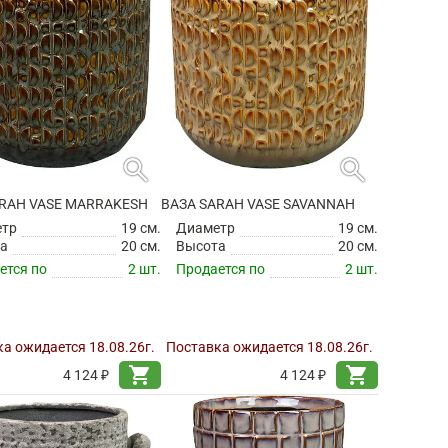
search
search
ARAH VASE MARRAKESH
ВАЗА SARAH VASE SAVANNAH
етр
19 см.
Диаметр
19 см.
а
20 см.
Высота
20 см.
ется по
2 шт.
Продается по
2 шт.
а ожидается 18.08.26г.
Поставка ожидается 18.08.26г.
shopping_cart
shopping_cart
4 124 ₽
4 124 ₽