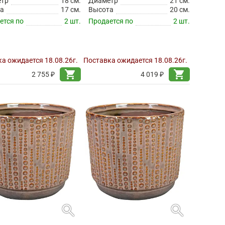
етр
18 см.
Диаметр
21 см.
а
17 см.
Высота
20 см.
ется по
2 шт.
Продается по
2 шт.
а ожидается 18.08.26г.
Поставка ожидается 18.08.26г.
shopping_cart
shopping_cart
2 755 ₽
4 019 ₽
search
search