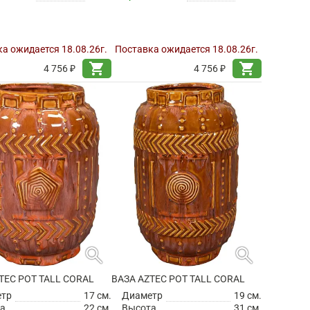
а ожидается 18.08.26г.
Поставка ожидается 18.08.26г.
shopping_cart
shopping_cart
4 756 ₽
4 756 ₽
search
search
TEC POT TALL CORAL
ВАЗА AZTEC POT TALL CORAL
етр
17 см.
Диаметр
19 см.
а
22 см.
Высота
31 см.