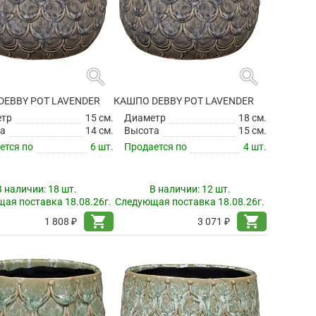
search
search
DEBBY POT LAVENDER
КАШПО DEBBY POT LAVENDER
етр
15 см.
Диаметр
18 см.
а
14 см.
Высота
15 см.
ется по
6 шт.
Продается по
4 шт.
В наличии:
18 шт.
В наличии:
12 шт.
ая поставка 18.08.26г.
Следующая поставка 18.08.26г.
shopping_cart
shopping_cart
1 808 ₽
3 071 ₽