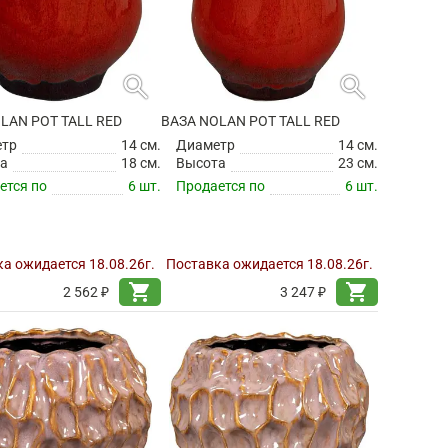
search
search
LAN POT TALL RED
ВАЗА NOLAN POT TALL RED
етр
14 см.
Диаметр
14 см.
а
18 см.
Высота
23 см.
ется по
6 шт.
Продается по
6 шт.
а ожидается 18.08.26г.
Поставка ожидается 18.08.26г.
shopping_cart
shopping_cart
2 562 ₽
3 247 ₽