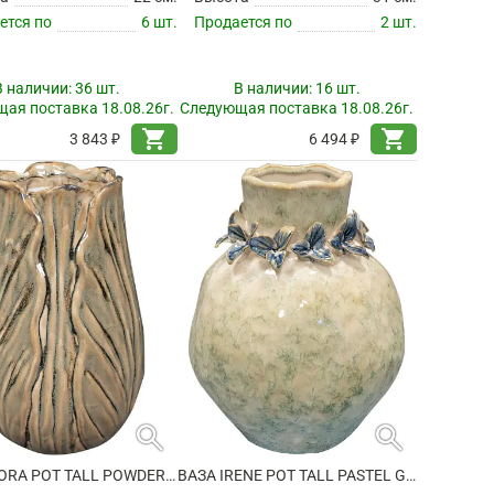
ется по
6 шт.
Продается по
2 шт.
В наличии:
36 шт.
В наличии:
16 шт.
ая поставка 18.08.26г.
Следующая поставка 18.08.26г.
shopping_cart
shopping_cart
3 843 ₽
6 494 ₽
search
search
ВАЗА FLORA POT TALL POWDER TAUPE
ВАЗА IRENE POT TALL PASTEL GREEN