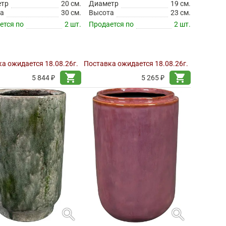
етр
20 см.
Диаметр
19 см.
а
30 см.
Высота
23 см.
ется по
2 шт.
Продается по
2 шт.
а ожидается 18.08.26г.
Поставка ожидается 18.08.26г.
shopping_cart
shopping_cart
5 844 ₽
5 265 ₽
search
search