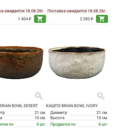
а ожидается 18.08.26г.
Поставка ожидается 18.08.26г.
shopping_cart
shopping_cart
1 404 ₽
2 282 ₽
search
search
BRIAN BOWL DESERT
КАШПО BRIAN BOWL IVORY
етр
21 см.
Диаметр
21 см.
а
10 см.
Высота
10 см.
ется по
6 шт.
Продается по
6 шт.