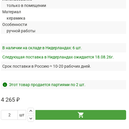
только в помещении
Материал
керамика
Особенности
ручной работы
В наличии на складе в Нидерландах:
6 шт.
Следующая поставка в Нидерландах ожидается 18.08.26г.
Срок поставки в Россию ≈ 10-20 рабочих дней.
info
Этот товар продается партиями по 2 шт.
4 265 ₽
keyboard_arrow_up
shopping_cart
шт
keyboard_arrow_down