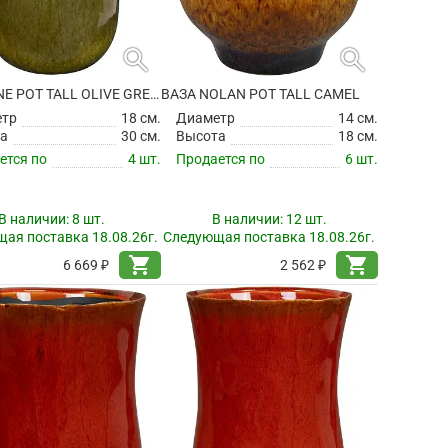
search
search
ВАЗА NINE POT TALL OLIVE GREEN
ВАЗА NOLAN POT TALL CAMEL
етр
18 см.
Диаметр
14 см.
а
30 см.
Высота
18 см.
ется по
4 шт.
Продается по
6 шт.
В наличии:
8 шт.
В наличии:
12 шт.
ая поставка 18.08.26г.
Следующая поставка 18.08.26г.
shopping_cart
shopping_cart
6 669 ₽
2 562 ₽