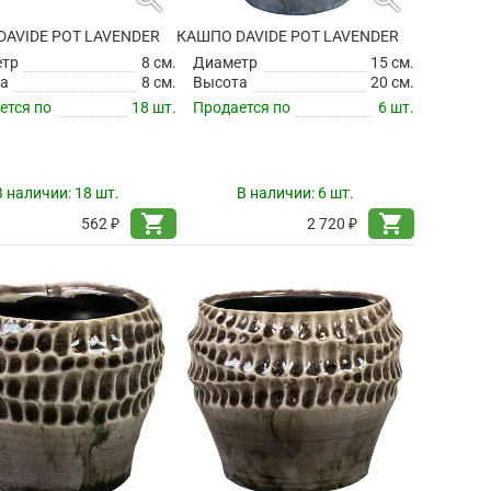
AVIDE POT LAVENDER
КАШПО DAVIDE POT LAVENDER
етр
8 см.
Диаметр
15 см.
а
8 см.
Высота
20 см.
ется по
18 шт.
Продается по
6 шт.
В наличии:
18 шт.
В наличии:
6 шт.
shopping_cart
shopping_cart
562 ₽
2 720 ₽