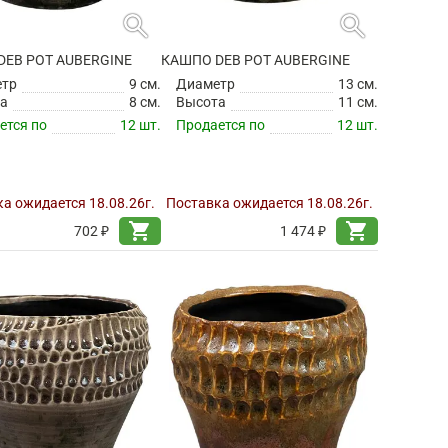
search
search
DEB POT AUBERGINE
КАШПО DEB POT AUBERGINE
етр
9 см.
Диаметр
13 см.
а
8 см.
Высота
11 см.
ется по
12 шт.
Продается по
12 шт.
а ожидается 18.08.26г.
Поставка ожидается 18.08.26г.
shopping_cart
shopping_cart
702 ₽
1 474 ₽