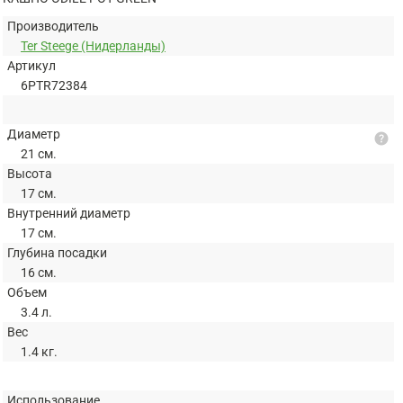
Производитель
Ter Steege (Нидерланды)
Артикул
6PTR72384
Диаметр
help
21 см.
Высота
17 см.
Внутренний диаметр
17 см.
Глубина посадки
16 см.
Объем
3.4 л.
Вес
1.4 кг.
Использование