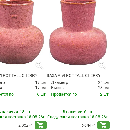
search
search
VI POT TALL CHERRY
ВАЗА VIVI POT TALL CHERRY
етр
17 см.
Диаметр
24 см.
а
17 см.
Высота
23 см.
ется по
6 шт.
Продается по
2 шт.
В наличии:
18 шт.
В наличии:
6 шт.
ая поставка 18.08.26г.
Следующая поставка 18.08.26г.
shopping_cart
shopping_cart
2 352 ₽
5 844 ₽