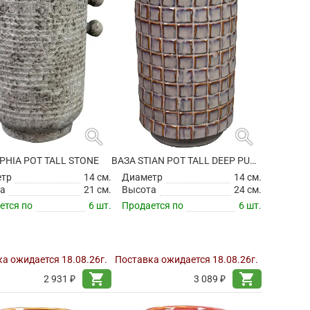
search
search
PHIA POT TALL STONE
ВАЗА STIAN POT TALL DEEP PURPLE
етр
14 см.
Диаметр
14 см.
а
21 см.
Высота
24 см.
ется по
6 шт.
Продается по
6 шт.
а ожидается 18.08.26г.
Поставка ожидается 18.08.26г.
shopping_cart
shopping_cart
2 931 ₽
3 089 ₽