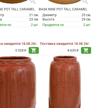
search
search
NE POT TALL CARAMEL
ВАЗА NINE POT TALL CARAMEL
етр
21 см.
Диаметр
25 см.
а
23 см.
Высота
29 см.
ется по
2 шт.
Продается по
2 шт.
а ожидается 18.08.26г.
Поставка ожидается 18.08.26г.
shopping_cart
shopping_cart
5 528 ₽
8 635 ₽