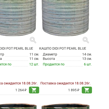
search
search
IDI POT PEARL BLUE
КАШПО DIDI POT PEARL BLUE
етр
11 см.
Диаметр
14 см.
а
11 см.
Высота
13 см.
ется по
12 шт.
Продается по
6 шт.
а ожидается 18.08.26г.
Поставка ожидается 18.08.26г.
shopping_cart
shopping_cart
1 264 ₽
1 895 ₽