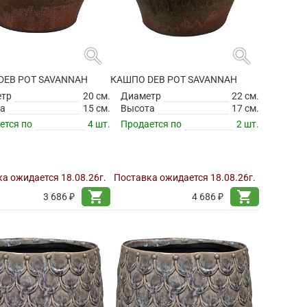
search
search
DEB POT SAVANNAH
КАШПО DEB POT SAVANNAH
етр
20 см.
Диаметр
22 см.
а
15 см.
Высота
17 см.
ется по
4 шт.
Продается по
2 шт.
а ожидается 18.08.26г.
Поставка ожидается 18.08.26г.
shopping_cart
shopping_cart
3 686 ₽
4 686 ₽