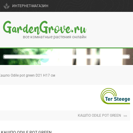
spa
ИНТЕРНЕТ-МАГАЗИН
GardenGrove.ru
все комнатные растения онлайн
ашпо Odile pot green D21 H17 см
›››
КАШПО ODILE POT GREEN
КАШПО ODILE POT GREEN