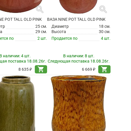
search
search
NE POT TALL OLD PINK
ВАЗА NINE POT TALL OLD PINK
етр
25 см.
Диаметр
18 см.
а
29 см.
Высота
30 см.
ется по
2 шт.
Продается по
4 шт.
В наличии:
4 шт.
В наличии:
8 шт.
ая поставка 18.08.26г.
Следующая поставка 18.08.26г.
shopping_cart
shopping_cart
8 635 ₽
6 669 ₽