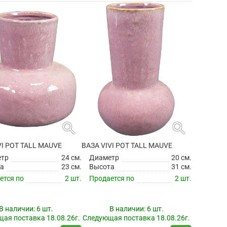
search
search
VI POT TALL MAUVE
ВАЗА VIVI POT TALL MAUVE
етр
24 см.
Диаметр
20 см.
а
23 см.
Высота
31 см.
ется по
2 шт.
Продается по
2 шт.
В наличии:
6 шт.
В наличии:
6 шт.
ая поставка 18.08.26г.
Следующая поставка 18.08.26г.