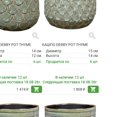
search
search
DEBBY POT THYME
КАШПО DEBBY POT THYME
етр
14 см.
Диаметр
15 см.
а
12 см.
Высота
14 см.
ется по
6 шт.
Продается по
6 шт.
В наличии:
12 шт.
В наличии:
12 шт.
ая поставка 18.08.26г.
Следующая поставка 18.08.26г.
shopping_cart
shopping_cart
1 474 ₽
1 808 ₽