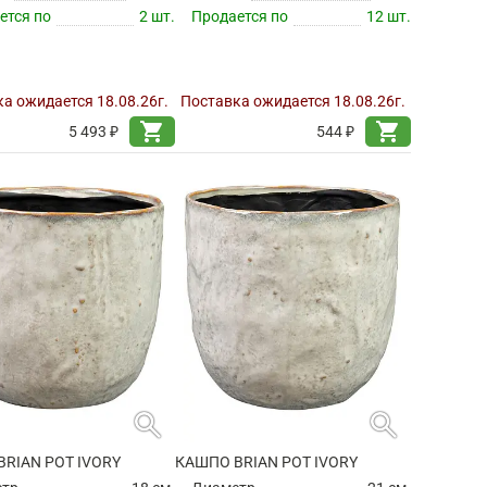
ется по
2 шт.
Продается по
12 шт.
а ожидается 18.08.26г.
Поставка ожидается 18.08.26г.
shopping_cart
shopping_cart
5 493 ₽
544 ₽
search
search
RIAN POT IVORY
КАШПО BRIAN POT IVORY