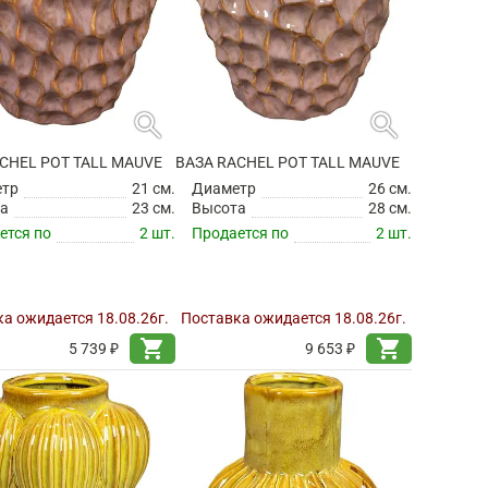
search
search
CHEL POT TALL MAUVE
ВАЗА RACHEL POT TALL MAUVE
етр
21 см.
Диаметр
26 см.
а
23 см.
Высота
28 см.
ется по
2 шт.
Продается по
2 шт.
а ожидается 18.08.26г.
Поставка ожидается 18.08.26г.
shopping_cart
shopping_cart
5 739 ₽
9 653 ₽