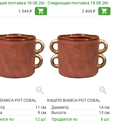
ая поставка 18.08.26г.
Следующая поставка 18.08.26г.
shopping_cart
shopping_cart
1 544 ₽
2 404 ₽
search
search
BIANCA POT CORAL
КАШПО BIANCA POT CORAL
етр
11 см.
Диаметр
14 см.
а
9 см.
Высота
13 см.
ется по
12 шт.
Продается по
6 шт.