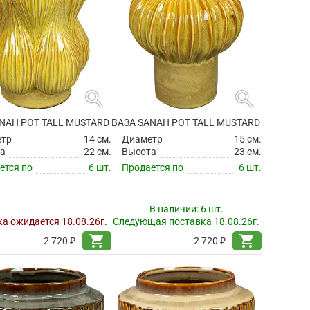
search
search
NAH POT TALL MUSTARD
ВАЗА SANAH POT TALL MUSTARD
етр
14 см.
Диаметр
15 см.
а
22 см.
Высота
23 см.
ется по
6 шт.
Продается по
6 шт.
В наличии:
6 шт.
а ожидается 18.08.26г.
Следующая поставка 18.08.26г.
shopping_cart
shopping_cart
2 720 ₽
2 720 ₽