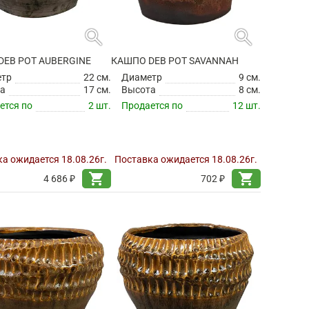
search
search
DEB POT AUBERGINE
КАШПО DEB POT SAVANNAH
етр
22 см.
Диаметр
9 см.
а
17 см.
Высота
8 см.
ется по
2 шт.
Продается по
12 шт.
а ожидается 18.08.26г.
Поставка ожидается 18.08.26г.
shopping_cart
shopping_cart
4 686 ₽
702 ₽