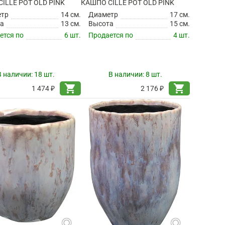
ILLE POT OLD PINK
КАШПО CILLE POT OLD PINK
етр
14 см.
Диаметр
17 см.
а
13 см.
Высота
15 см.
ется по
6 шт.
Продается по
4 шт.
В наличии:
18 шт.
В наличии:
8 шт.
shopping_cart
shopping_cart
1 474 ₽
2 176 ₽
search
search