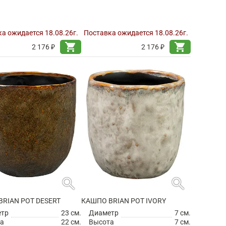
а ожидается 18.08.26г.
Поставка ожидается 18.08.26г.
shopping_cart
shopping_cart
2 176 ₽
2 176 ₽
search
search
RIAN POT DESERT
КАШПО BRIAN POT IVORY
етр
23 см.
Диаметр
7 см.
а
22 см.
Высота
7 см.