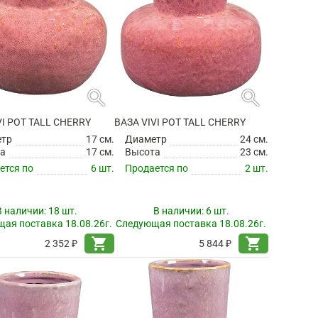
search
search
VI POT TALL CHERRY
ВАЗА VIVI POT TALL CHERRY
етр
17 см.
Диаметр
24 см.
а
17 см.
Высота
23 см.
ется по
6 шт.
Продается по
2 шт.
В наличии:
18 шт.
В наличии:
6 шт.
ая поставка 18.08.26г.
Следующая поставка 18.08.26г.
shopping_cart
shopping_cart
2 352 ₽
5 844 ₽