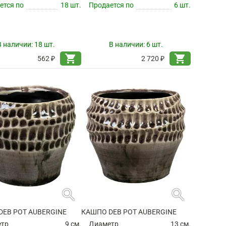
ется по
18 шт.
Продается по
6 шт.
В наличии:
18 шт.
В наличии:
6 шт.
shopping_cart
shopping_cart
562 ₽
2 720 ₽
search
search
DEB POT AUBERGINE
КАШПО DEB POT AUBERGINE
етр
9 см.
Диаметр
13 см.