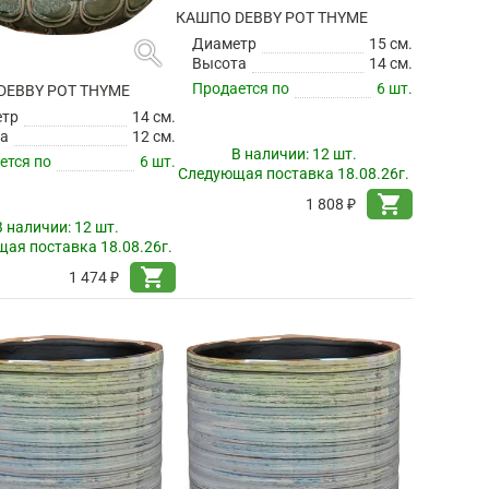
search
search
DEBBY POT THYME
КАШПО DEBBY POT THYME
етр
14 см.
Диаметр
15 см.
а
12 см.
Высота
14 см.
ется по
6 шт.
Продается по
6 шт.
В наличии:
12 шт.
В наличии:
12 шт.
ая поставка 18.08.26г.
Следующая поставка 18.08.26г.
shopping_cart
shopping_cart
1 474 ₽
1 808 ₽