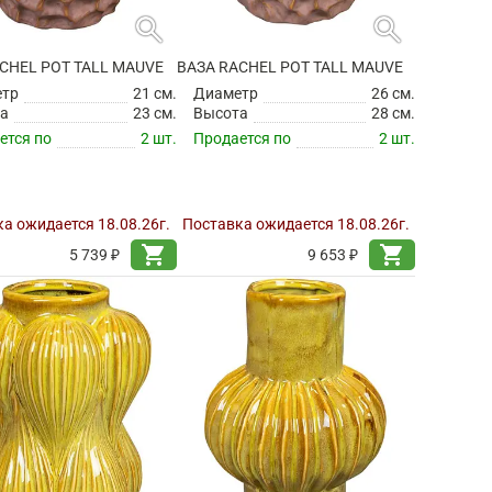
search
search
CHEL POT TALL MAUVE
ВАЗА RACHEL POT TALL MAUVE
етр
21 см.
Диаметр
26 см.
а
23 см.
Высота
28 см.
ется по
2 шт.
Продается по
2 шт.
а ожидается 18.08.26г.
Поставка ожидается 18.08.26г.
shopping_cart
shopping_cart
5 739 ₽
9 653 ₽