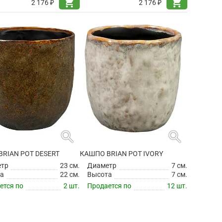
shopping_cart
shopping_cart
2 176 ₽
2 176 ₽
search
search
RIAN POT DESERT
КАШПО BRIAN POT IVORY
етр
23 см.
Диаметр
7 см.
а
22 см.
Высота
7 см.
ется по
2 шт.
Продается по
12 шт.