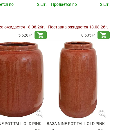
ется по
2 шт.
Продается по
2 шт.
а ожидается 18.08.26г.
Поставка ожидается 18.08.26г.
shopping_cart
shopping_cart
5 528 ₽
8 635 ₽
search
search
NE POT TALL OLD PINK
ВАЗА NINE POT TALL OLD PINK