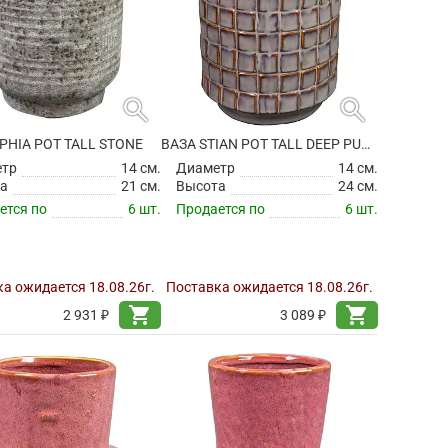
search
search
PHIA POT TALL STONE
ВАЗА STIAN POT TALL DEEP PURPLE
етр
14 см.
Диаметр
14 см.
а
21 см.
Высота
24 см.
ется по
6 шт.
Продается по
6 шт.
а ожидается 18.08.26г.
Поставка ожидается 18.08.26г.
shopping_cart
shopping_cart
2 931 ₽
3 089 ₽