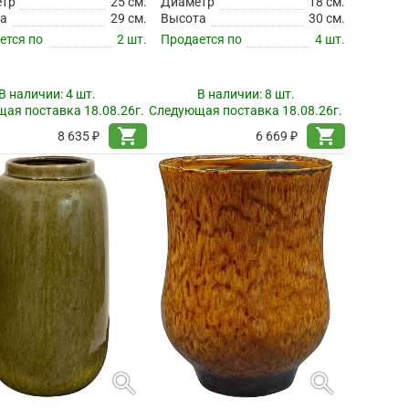
етр
25 см.
Диаметр
18 см.
а
29 см.
Высота
30 см.
ется по
2 шт.
Продается по
4 шт.
В наличии:
4 шт.
В наличии:
8 шт.
ая поставка 18.08.26г.
Следующая поставка 18.08.26г.
shopping_cart
shopping_cart
8 635 ₽
6 669 ₽
search
search