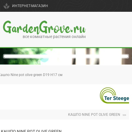
spa
ИНТЕРНЕТ-МАГАЗИН
GardenGrove.ru
все комнатные растения онлайн
ашпо Nine pot olive green D19 H17 см
›››
КАШПО NINE POT OLIVE GREEN
КАШПО NINE POT OLIVE GREEN