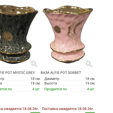
search
search
FIE POT MYSTIC GREY
ВАЗА ALFIE POT SORBET
етр
18 см.
Диаметр
18 см.
а
19 см.
Высота
19 см.
ется по
4 шт.
Продается по
4 шт.
а ожидается 18.08.26г.
Поставка ожидается 18.08.26г.