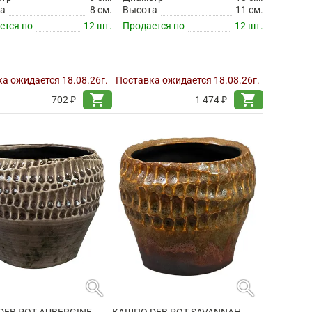
а
8 см.
Высота
11 см.
ется по
12 шт.
Продается по
12 шт.
а ожидается 18.08.26г.
Поставка ожидается 18.08.26г.
shopping_cart
shopping_cart
702 ₽
1 474 ₽
search
search