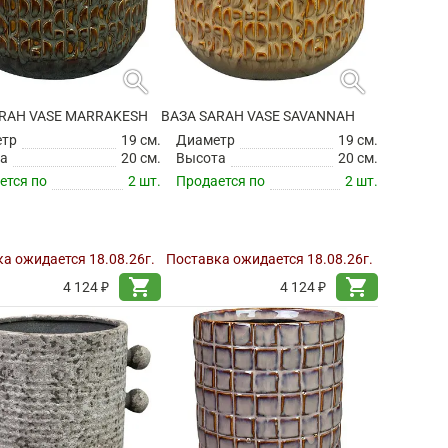
search
search
ARAH VASE MARRAKESH
ВАЗА SARAH VASE SAVANNAH
етр
19 см.
Диаметр
19 см.
а
20 см.
Высота
20 см.
ется по
2 шт.
Продается по
2 шт.
а ожидается 18.08.26г.
Поставка ожидается 18.08.26г.
shopping_cart
shopping_cart
4 124 ₽
4 124 ₽