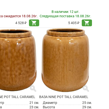
В наличии:
12 шт.
а ожидается 18.08.26г.
Следующая поставка 18.08.26г.
shopping_cart
shopping_cart
4 528 ₽
5 405 ₽
search
search
NE POT TALL CARAMEL
ВАЗА NINE POT TALL CARAMEL
етр
21 см.
Диаметр
25 см.
а
23 см.
Высота
29 см.