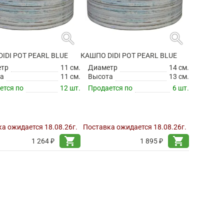
search
search
IDI POT PEARL BLUE
КАШПО DIDI POT PEARL BLUE
етр
11 см.
Диаметр
14 см.
а
11 см.
Высота
13 см.
ется по
12 шт.
Продается по
6 шт.
а ожидается 18.08.26г.
Поставка ожидается 18.08.26г.
shopping_cart
shopping_cart
1 264 ₽
1 895 ₽