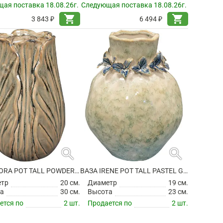
ая поставка 18.08.26г.
Следующая поставка 18.08.26г.
shopping_cart
shopping_cart
3 843 ₽
6 494 ₽
search
search
ВАЗА FLORA POT TALL POWDER TAUPE
ВАЗА IRENE POT TALL PASTEL GREEN
етр
20 см.
Диаметр
19 см.
а
30 см.
Высота
23 см.
ется по
2 шт.
Продается по
2 шт.