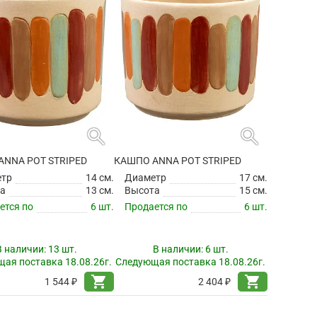
search
search
ANNA POT STRIPED
КАШПО ANNA POT STRIPED
етр
14 см.
Диаметр
17 см.
а
13 см.
Высота
15 см.
ется по
6 шт.
Продается по
6 шт.
В наличии:
13 шт.
В наличии:
6 шт.
ая поставка 18.08.26г.
Следующая поставка 18.08.26г.
shopping_cart
shopping_cart
1 544 ₽
2 404 ₽