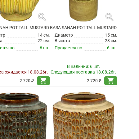
search
search
NAH POT TALL MUSTARD
ВАЗА SANAH POT TALL MUSTARD
етр
14 см.
Диаметр
15 см.
а
22 см.
Высота
23 см.
ется по
6 шт.
Продается по
6 шт.
В наличии:
6 шт.
а ожидается 18.08.26г.
Следующая поставка 18.08.26г.
shopping_cart
shopping_cart
2 720 ₽
2 720 ₽