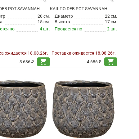
DEB POT SAVANNAH
КАШПО DEB POT SAVANNAH
етр
20 см.
Диаметр
22 см.
а
15 см.
Высота
17 см.
ется по
4 шт.
Продается по
2 шт.
а ожидается 18.08.26г.
Поставка ожидается 18.08.26г.
shopping_cart
shopping_cart
3 686 ₽
4 686 ₽