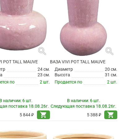
search
search
VI POT TALL MAUVE
ВАЗА VIVI POT TALL MAUVE
етр
24 см.
Диаметр
20 см.
а
23 см.
Высота
31 см.
ется по
2 шт.
Продается по
2 шт.
В наличии:
6 шт.
В наличии:
6 шт.
ая поставка 18.08.26г.
Следующая поставка 18.08.26г.
shopping_cart
shopping_cart
5 844 ₽
5 388 ₽