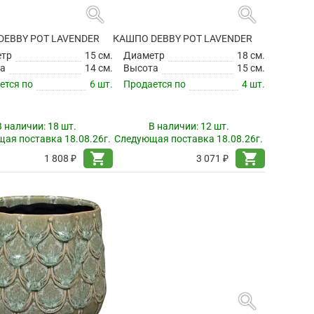
search
search
DEBBY POT LAVENDER
КАШПО DEBBY POT LAVENDER
етр
15 см.
Диаметр
18 см.
а
14 см.
Высота
15 см.
ется по
6 шт.
Продается по
4 шт.
В наличии:
18 шт.
В наличии:
12 шт.
ая поставка 18.08.26г.
Следующая поставка 18.08.26г.
shopping_cart
shopping_cart
1 808 ₽
3 071 ₽