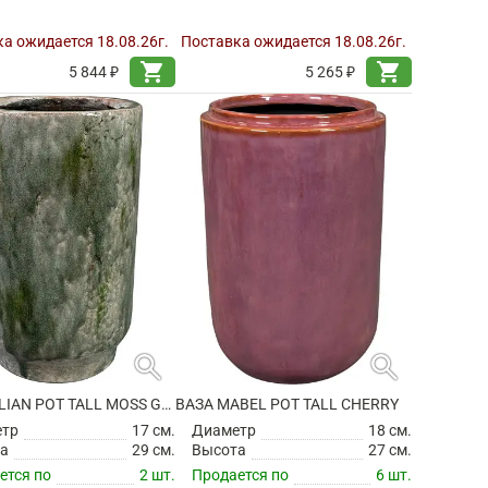
а ожидается 18.08.26г.
Поставка ожидается 18.08.26г.
shopping_cart
shopping_cart
5 844 ₽
5 265 ₽
search
search
ВАЗА JULIAN POT TALL MOSS GREEN
ВАЗА MABEL POT TALL CHERRY
етр
17 см.
Диаметр
18 см.
а
29 см.
Высота
27 см.
ется по
2 шт.
Продается по
6 шт.