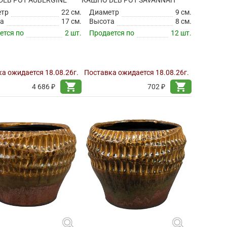
DEB POT AUBERGINE
КАШПО DEB POT SAVANNAH
етр
22 см.
Диаметр
9 см.
а
17 см.
Высота
8 см.
ется по
2 шт.
Продается по
12 шт.
а ожидается 18.08.26г.
Поставка ожидается 18.08.26г.
shopping_cart
shopping_cart
4 686 ₽
702 ₽
search
search