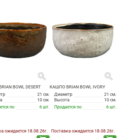
search
search
BRIAN BOWL DESERT
КАШПО BRIAN BOWL IVORY
етр
21 см.
Диаметр
21 см.
а
10 см.
Высота
10 см.
ется по
6 шт.
Продается по
6 шт.
а ожидается 18.08.26г.
Поставка ожидается 18.08.26г.