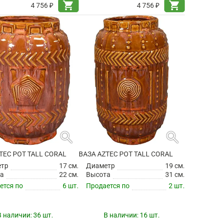
shopping_cart
shopping_cart
4 756 ₽
4 756 ₽
search
search
TEC POT TALL CORAL
ВАЗА AZTEC POT TALL CORAL
етр
17 см.
Диаметр
19 см.
а
22 см.
Высота
31 см.
ется по
6 шт.
Продается по
2 шт.
В наличии:
36 шт.
В наличии:
16 шт.