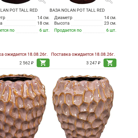
LAN POT TALL RED
ВАЗА NOLAN POT TALL RED
етр
14 см.
Диаметр
14 см.
а
18 см.
Высота
23 см.
ется по
6 шт.
Продается по
6 шт.
а ожидается 18.08.26г.
Поставка ожидается 18.08.26г.
shopping_cart
shopping_cart
2 562 ₽
3 247 ₽