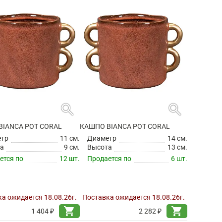
search
search
BIANCA POT CORAL
КАШПО BIANCA POT CORAL
етр
11 см.
Диаметр
14 см.
а
9 см.
Высота
13 см.
ется по
12 шт.
Продается по
6 шт.
а ожидается 18.08.26г.
Поставка ожидается 18.08.26г.
shopping_cart
shopping_cart
1 404 ₽
2 282 ₽