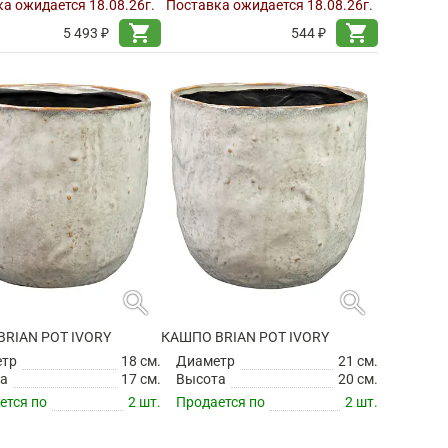
а ожидается 18.08.26г.
Поставка ожидается 18.08.26г.
shopping_cart
shopping_cart
5 493 ₽
544 ₽
search
search
RIAN POT IVORY
КАШПО BRIAN POT IVORY
етр
18 см.
Диаметр
21 см.
а
17 см.
Высота
20 см.
ется по
2 шт.
Продается по
2 шт.