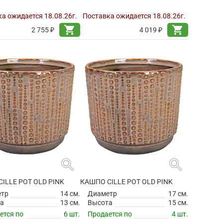
а ожидается 18.08.26г.
Поставка ожидается 18.08.26г.
shopping_cart
shopping_cart
2 755 ₽
4 019 ₽
search
search
ILLE POT OLD PINK
КАШПО CILLE POT OLD PINK
етр
14 см.
Диаметр
17 см.
а
13 см.
Высота
15 см.
ется по
6 шт.
Продается по
4 шт.