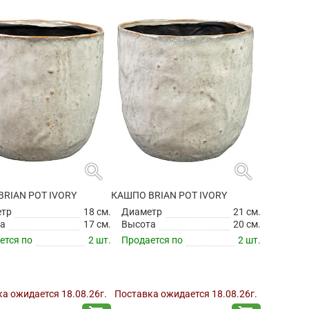
а ожидается 18.08.26г.
Поставка ожидается 18.08.26г.
shopping_cart
shopping_cart
5 493 ₽
544 ₽
search
search
RIAN POT IVORY
КАШПО BRIAN POT IVORY
етр
18 см.
Диаметр
21 см.
а
17 см.
Высота
20 см.
ется по
2 шт.
Продается по
2 шт.