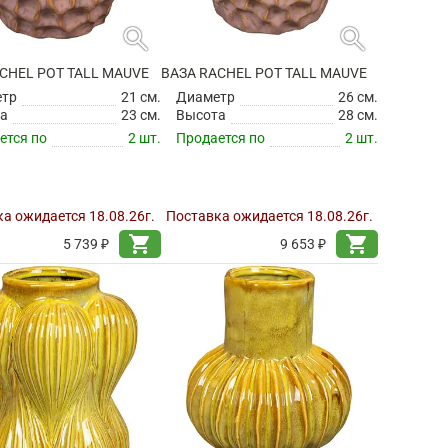
search
search
CHEL POT TALL MAUVE
ВАЗА RACHEL POT TALL MAUVE
етр
21 см.
Диаметр
26 см.
а
23 см.
Высота
28 см.
ется по
2 шт.
Продается по
2 шт.
а ожидается 18.08.26г.
Поставка ожидается 18.08.26г.
shopping_cart
shopping_cart
5 739 ₽
9 653 ₽