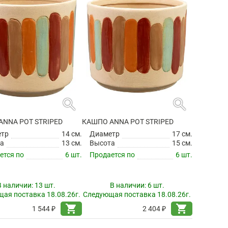
search
search
ANNA POT STRIPED
КАШПО ANNA POT STRIPED
етр
14 см.
Диаметр
17 см.
а
13 см.
Высота
15 см.
ется по
6 шт.
Продается по
6 шт.
В наличии:
13 шт.
В наличии:
6 шт.
ая поставка 18.08.26г.
Следующая поставка 18.08.26г.
shopping_cart
shopping_cart
1 544 ₽
2 404 ₽