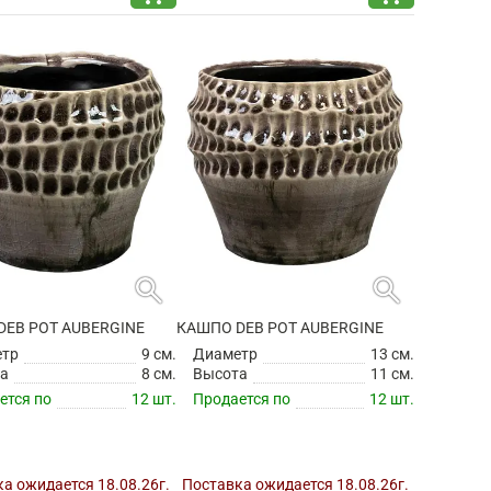
ется по
18 шт.
Продается по
6 шт.
В наличии:
18 шт.
В наличии:
6 шт.
shopping_cart
shopping_cart
562 ₽
2 720 ₽
search
search
DEB POT AUBERGINE
КАШПО DEB POT AUBERGINE