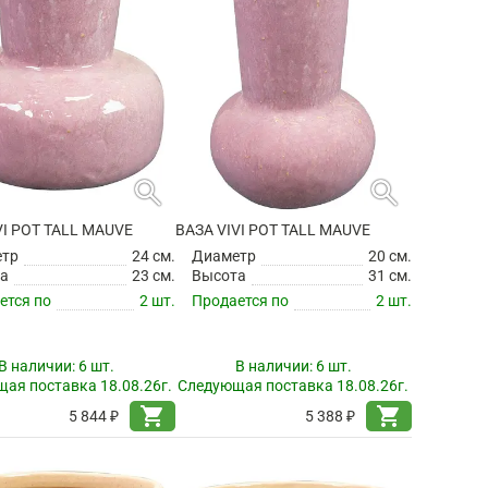
search
search
VI POT TALL MAUVE
ВАЗА VIVI POT TALL MAUVE
етр
24 см.
Диаметр
20 см.
а
23 см.
Высота
31 см.
ется по
2 шт.
Продается по
2 шт.
В наличии:
6 шт.
В наличии:
6 шт.
ая поставка 18.08.26г.
Следующая поставка 18.08.26г.
shopping_cart
shopping_cart
5 844 ₽
5 388 ₽