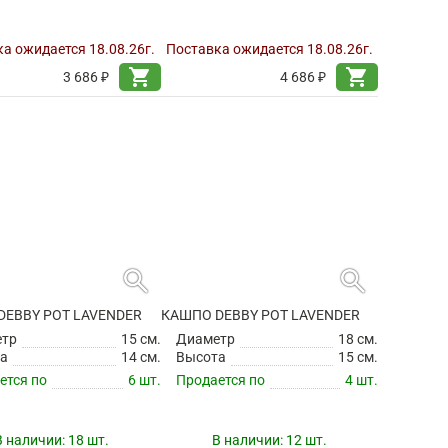
search
search
DEB POT SAVANNAH
КАШПО DEB POT SAVANNAH
етр
20 см.
Диаметр
22 см.
а
15 см.
Высота
17 см.
ется по
4 шт.
Продается по
2 шт.
а ожидается 18.08.26г.
Поставка ожидается 18.08.26г.
shopping_cart
shopping_cart
3 686 ₽
4 686 ₽