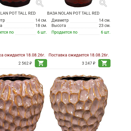
search
search
LAN POT TALL RED
ВАЗА NOLAN POT TALL RED
етр
14 см.
Диаметр
14 см.
а
18 см.
Высота
23 см.
ется по
6 шт.
Продается по
6 шт.
а ожидается 18.08.26г.
Поставка ожидается 18.08.26г.
shopping_cart
shopping_cart
2 562 ₽
3 247 ₽