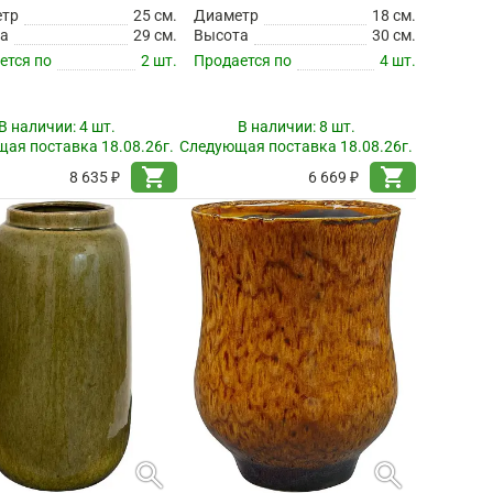
етр
25 см.
Диаметр
18 см.
а
29 см.
Высота
30 см.
ется по
2 шт.
Продается по
4 шт.
В наличии:
4 шт.
В наличии:
8 шт.
ая поставка 18.08.26г.
Следующая поставка 18.08.26г.
shopping_cart
shopping_cart
8 635 ₽
6 669 ₽
search
search