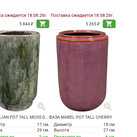
а ожидается 18.08.26г.
Поставка ожидается 18.08.26г.
shopping_cart
shopping_cart
5 844 ₽
5 265 ₽
search
search
ВАЗА JULIAN POT TALL MOSS GREEN
ВАЗА MABEL POT TALL CHERRY
етр
17 см.
Диаметр
18 см.
а
29 см.
Высота
27 см.
ется по
2 шт.
Продается по
6 шт.