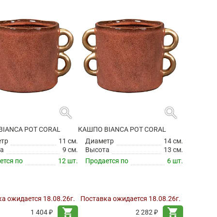
search
search
BIANCA POT CORAL
КАШПО BIANCA POT CORAL
етр
11 см.
Диаметр
14 см.
а
9 см.
Высота
13 см.
ется по
12 шт.
Продается по
6 шт.
а ожидается 18.08.26г.
Поставка ожидается 18.08.26г.
shopping_cart
shopping_cart
1 404 ₽
2 282 ₽