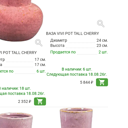
search
search
VI POT TALL CHERRY
ВАЗА VIVI POT TALL CHERRY
етр
17 см.
Диаметр
24 см.
а
17 см.
Высота
23 см.
ется по
6 шт.
Продается по
2 шт.
В наличии:
18 шт.
В наличии:
6 шт.
ая поставка 18.08.26г.
Следующая поставка 18.08.26г.
shopping_cart
shopping_cart
2 352 ₽
5 844 ₽