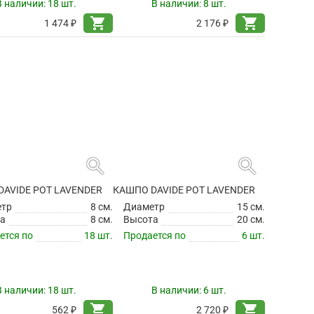
В наличии:
18 шт.
В наличии:
8 шт.
shopping_cart
shopping_cart
1 474 ₽
2 176 ₽
search
search
AVIDE POT LAVENDER
КАШПО DAVIDE POT LAVENDER
етр
8 см.
Диаметр
15 см.
а
8 см.
Высота
20 см.