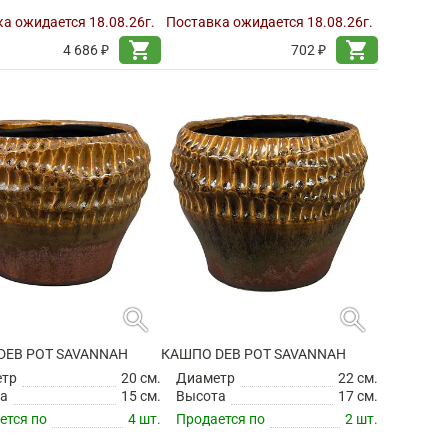
DEB POT AUBERGINE
КАШПО DEB POT SAVANNAH
етр
22 см.
Диаметр
9 см.
а
17 см.
Высота
8 см.
ется по
2 шт.
Продается по
12 шт.
а ожидается 18.08.26г.
Поставка ожидается 18.08.26г.
shopping_cart
shopping_cart
4 686 ₽
702 ₽