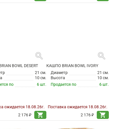
search
search
BRIAN BOWL DESERT
КАШПО BRIAN BOWL IVORY
етр
21 см.
Диаметр
21 см.
а
10 см.
Высота
10 см.
ется по
6 шт.
Продается по
6 шт.
а ожидается 18.08.26г.
Поставка ожидается 18.08.26г.