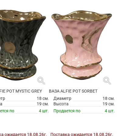
search
search
FIE POT MYSTIC GREY
ВАЗА ALFIE POT SORBET
етр
18 см.
Диаметр
18 см.
а
19 см.
Высота
19 см.
ется по
4 шт.
Продается по
4 шт.
а ожидается 18.08.26г.
Поставка ожидается 18.08.26г.