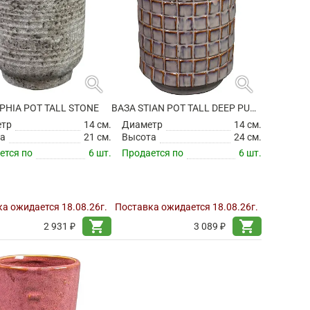
search
search
PHIA POT TALL STONE
ВАЗА STIAN POT TALL DEEP PURPLE
етр
14 см.
Диаметр
14 см.
а
21 см.
Высота
24 см.
ется по
6 шт.
Продается по
6 шт.
а ожидается 18.08.26г.
Поставка ожидается 18.08.26г.
shopping_cart
shopping_cart
2 931 ₽
3 089 ₽