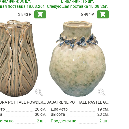
В наличии:
36 шт.
В наличии:
16 шт.
ая поставка 18.08.26г.
Следующая поставка 18.08.26г.
shopping_cart
shopping_cart
3 843 ₽
6 494 ₽
search
search
ВАЗА FLORA POT TALL POWDER TAUPE
ВАЗА IRENE POT TALL PASTEL GREEN
етр
20 см.
Диаметр
19 см.
а
30 см.
Высота
23 см.
ется по
2 шт.
Продается по
2 шт.