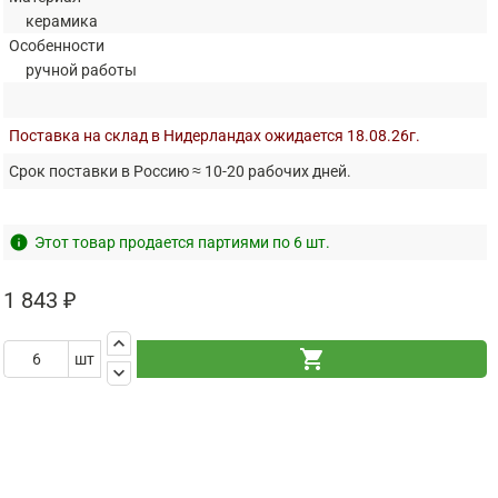
керамика
Особенности
ручной работы
Поставка на склад в Нидерландах ожидается 18.08.26г.
Срок поставки в Россию ≈ 10-20 рабочих дней.
info
Этот товар продается партиями по 6 шт.
1 843 ₽
keyboard_arrow_up
shopping_cart
шт
keyboard_arrow_down