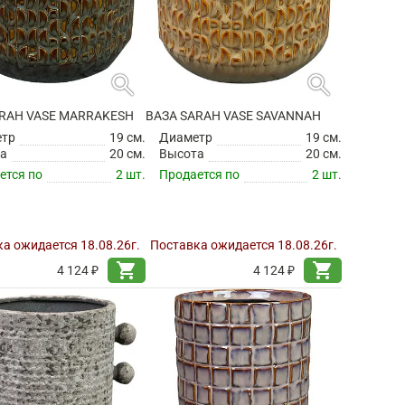
search
search
ARAH VASE MARRAKESH
ВАЗА SARAH VASE SAVANNAH
етр
19 см.
Диаметр
19 см.
а
20 см.
Высота
20 см.
ется по
2 шт.
Продается по
2 шт.
а ожидается 18.08.26г.
Поставка ожидается 18.08.26г.
shopping_cart
shopping_cart
4 124 ₽
4 124 ₽