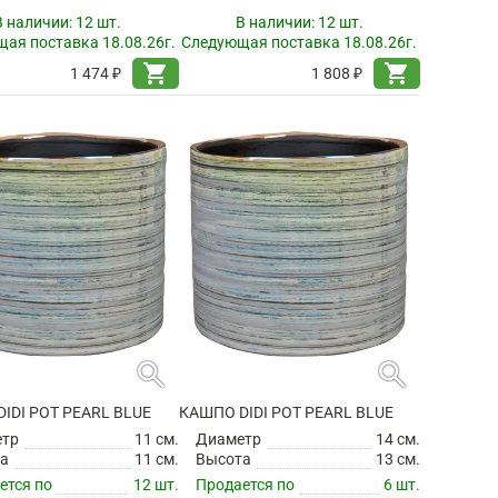
search
search
DEBBY POT THYME
КАШПО DEBBY POT THYME
етр
14 см.
Диаметр
15 см.
а
12 см.
Высота
14 см.
ется по
6 шт.
Продается по
6 шт.
В наличии:
12 шт.
В наличии:
12 шт.
ая поставка 18.08.26г.
Следующая поставка 18.08.26г.
shopping_cart
shopping_cart
1 474 ₽
1 808 ₽