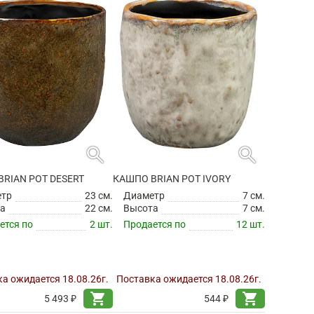
shopping_cart
shopping_cart
2 176 ₽
2 176 ₽
search
search
RIAN POT DESERT
КАШПО BRIAN POT IVORY
етр
23 см.
Диаметр
7 см.
а
22 см.
Высота
7 см.
ется по
2 шт.
Продается по
12 шт.