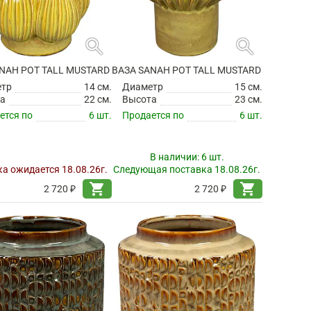
search
search
NAH POT TALL MUSTARD
ВАЗА SANAH POT TALL MUSTARD
етр
14 см.
Диаметр
15 см.
а
22 см.
Высота
23 см.
ется по
6 шт.
Продается по
6 шт.
В наличии:
6 шт.
а ожидается 18.08.26г.
Следующая поставка 18.08.26г.
shopping_cart
shopping_cart
2 720 ₽
2 720 ₽