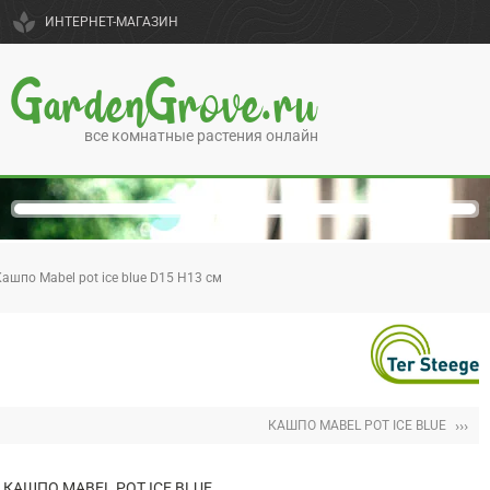
spa
ИНТЕРНЕТ-МАГАЗИН
GardenGrove.ru
все комнатные растения онлайн
ашпо Mabel pot ice blue D15 H13 см
›››
КАШПО MABEL POT ICE BLUE
КАШПО MABEL POT ICE BLUE