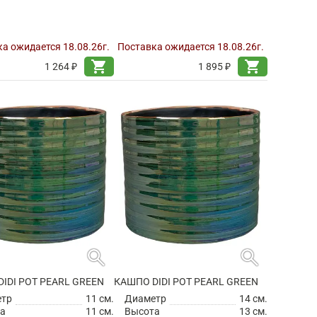
search
search
IDI POT PEARL BLUE
КАШПО DIDI POT PEARL BLUE
етр
11 см.
Диаметр
14 см.
а
11 см.
Высота
13 см.
ется по
12 шт.
Продается по
6 шт.
а ожидается 18.08.26г.
Поставка ожидается 18.08.26г.
shopping_cart
shopping_cart
1 264 ₽
1 895 ₽