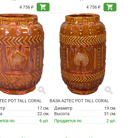
shopping_cart
shopping_cart
4 756 ₽
4 756 ₽
search
search
TEC POT TALL CORAL
ВАЗА AZTEC POT TALL CORAL
етр
17 см.
Диаметр
19 см.
а
22 см.
Высота
31 см.
ется по
6 шт.
Продается по
2 шт.