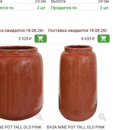
а
23 см.
Высота
29 см.
ется по
2 шт.
Продается по
2 шт.
а ожидается 18.08.26г.
Поставка ожидается 18.08.26г.
shopping_cart
shopping_cart
5 528 ₽
8 635 ₽
search
search
NE POT TALL OLD PINK
ВАЗА NINE POT TALL OLD PINK