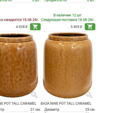
В наличии:
12 шт.
а ожидается 18.08.26г.
Следующая поставка 18.08.26г.
shopping_cart
shopping_cart
4 528 ₽
5 405 ₽
search
search
NE POT TALL CARAMEL
ВАЗА NINE POT TALL CARAMEL
етр
21 см.
Диаметр
25 см.