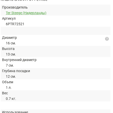
Производитель
Ter Steege (Нидерланды)
Артикул
6PTR72521
Диаметр
help
16 см.
Высота
13 см.
Внутренний диаметр
7 см.
Глубина посадки
12 см.
Объем
1 л.
Вес
0.7 кг.
Использование