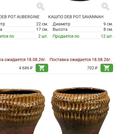
search
search
DEB POT AUBERGINE
КАШПО DEB POT SAVANNAH
етр
22 см.
Диаметр
9 см.
а
17 см.
Высота
8 см.
ется по
2 шт.
Продается по
12 шт.
а ожидается 18.08.26г.
Поставка ожидается 18.08.26г.
shopping_cart
shopping_cart
4 686 ₽
702 ₽