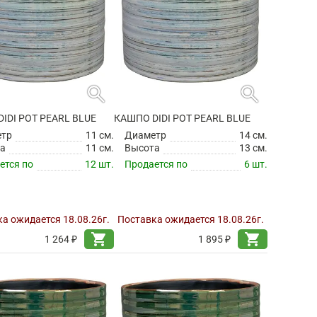
search
search
IDI POT PEARL BLUE
КАШПО DIDI POT PEARL BLUE
етр
11 см.
Диаметр
14 см.
а
11 см.
Высота
13 см.
ется по
12 шт.
Продается по
6 шт.
а ожидается 18.08.26г.
Поставка ожидается 18.08.26г.
shopping_cart
shopping_cart
1 264 ₽
1 895 ₽