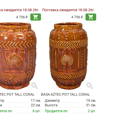
а ожидается 18.08.26г.
Поставка ожидается 18.08.26г.
shopping_cart
shopping_cart
4 756 ₽
4 756 ₽
search
search
TEC POT TALL CORAL
ВАЗА AZTEC POT TALL CORAL
етр
17 см.
Диаметр
19 см.
а
22 см.
Высота
31 см.
ется по
6 шт.
Продается по
2 шт.