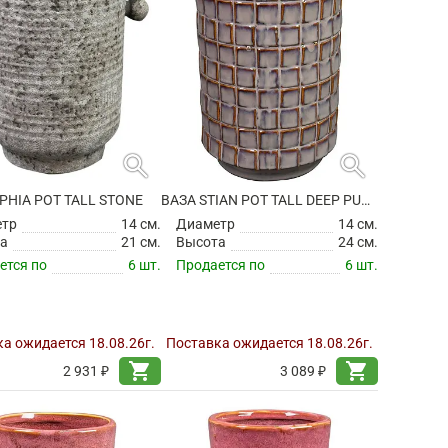
search
search
PHIA POT TALL STONE
ВАЗА STIAN POT TALL DEEP PURPLE
етр
14 см.
Диаметр
14 см.
а
21 см.
Высота
24 см.
ется по
6 шт.
Продается по
6 шт.
а ожидается 18.08.26г.
Поставка ожидается 18.08.26г.
shopping_cart
shopping_cart
2 931 ₽
3 089 ₽