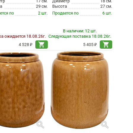
етр
17 см.
Диаметр
18 см.
а
29 см.
Высота
27 см.
ется по
2 шт.
Продается по
6 шт.
В наличии:
12 шт.
а ожидается 18.08.26г.
Следующая поставка 18.08.26г.
shopping_cart
shopping_cart
4 528 ₽
5 405 ₽
search
search