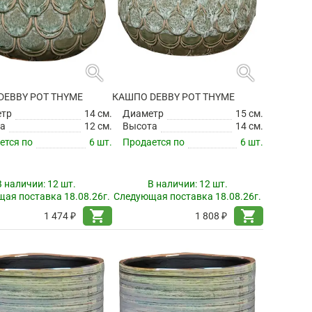
search
search
DEBBY POT THYME
КАШПО DEBBY POT THYME
етр
14 см.
Диаметр
15 см.
а
12 см.
Высота
14 см.
ется по
6 шт.
Продается по
6 шт.
В наличии:
12 шт.
В наличии:
12 шт.
ая поставка 18.08.26г.
Следующая поставка 18.08.26г.
shopping_cart
shopping_cart
1 474 ₽
1 808 ₽