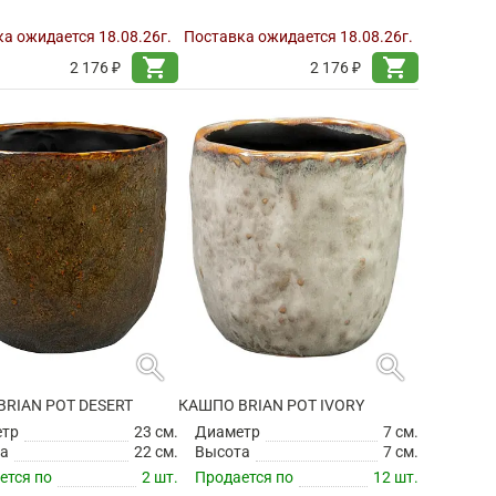
а ожидается 18.08.26г.
Поставка ожидается 18.08.26г.
shopping_cart
shopping_cart
2 176 ₽
2 176 ₽
search
search
RIAN POT DESERT
КАШПО BRIAN POT IVORY
етр
23 см.
Диаметр
7 см.
а
22 см.
Высота
7 см.
ется по
2 шт.
Продается по
12 шт.