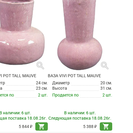
search
search
VI POT TALL MAUVE
ВАЗА VIVI POT TALL MAUVE
етр
24 см.
Диаметр
20 см.
а
23 см.
Высота
31 см.
ется по
2 шт.
Продается по
2 шт.
В наличии:
6 шт.
В наличии:
6 шт.
ая поставка 18.08.26г.
Следующая поставка 18.08.26г.
shopping_cart
shopping_cart
5 844 ₽
5 388 ₽