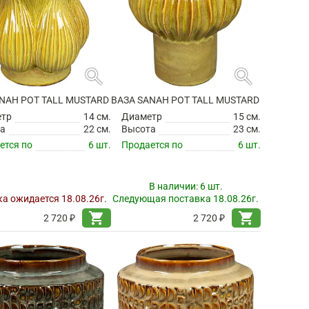
search
search
NAH POT TALL MUSTARD
ВАЗА SANAH POT TALL MUSTARD
етр
14 см.
Диаметр
15 см.
а
22 см.
Высота
23 см.
ется по
6 шт.
Продается по
6 шт.
В наличии:
6 шт.
а ожидается 18.08.26г.
Следующая поставка 18.08.26г.
shopping_cart
shopping_cart
2 720 ₽
2 720 ₽