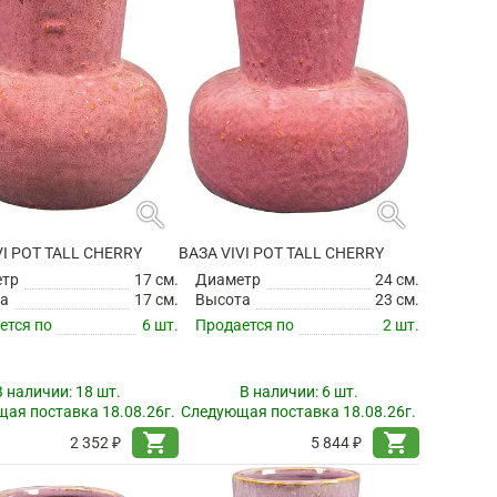
search
search
VI POT TALL CHERRY
ВАЗА VIVI POT TALL CHERRY
етр
17 см.
Диаметр
24 см.
а
17 см.
Высота
23 см.
ется по
6 шт.
Продается по
2 шт.
В наличии:
18 шт.
В наличии:
6 шт.
ая поставка 18.08.26г.
Следующая поставка 18.08.26г.
shopping_cart
shopping_cart
2 352 ₽
5 844 ₽