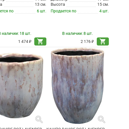
а
13 см.
Высота
15 см.
ется по
6 шт.
Продается по
4 шт.
В наличии:
18 шт.
В наличии:
8 шт.
shopping_cart
shopping_cart
1 474 ₽
2 176 ₽
search
search