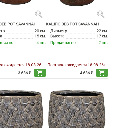
search
search
DEB POT SAVANNAH
КАШПО DEB POT SAVANNAH
етр
20 см.
Диаметр
22 см.
а
15 см.
Высота
17 см.
ется по
4 шт.
Продается по
2 шт.
а ожидается 18.08.26г.
Поставка ожидается 18.08.26г.
shopping_cart
shopping_cart
3 686 ₽
4 686 ₽