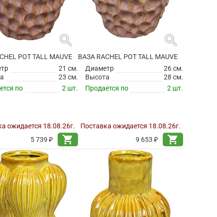
search
search
CHEL POT TALL MAUVE
ВАЗА RACHEL POT TALL MAUVE
етр
21 см.
Диаметр
26 см.
а
23 см.
Высота
28 см.
ется по
2 шт.
Продается по
2 шт.
а ожидается 18.08.26г.
Поставка ожидается 18.08.26г.
shopping_cart
shopping_cart
5 739 ₽
9 653 ₽