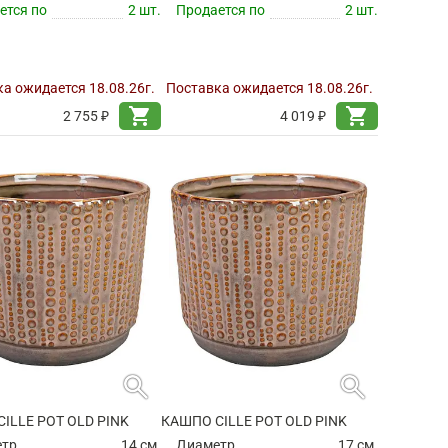
ется по
2 шт.
Продается по
2 шт.
а ожидается 18.08.26г.
Поставка ожидается 18.08.26г.
shopping_cart
shopping_cart
2 755 ₽
4 019 ₽
search
search
ILLE POT OLD PINK
КАШПО CILLE POT OLD PINK
етр
14 см.
Диаметр
17 см.