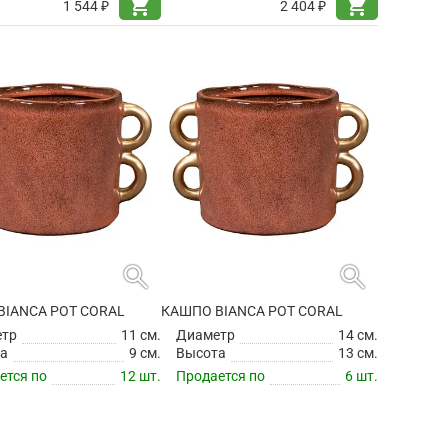
shopping_cart
shopping_cart
1 544 ₽
2 404 ₽
search
search
BIANCA POT CORAL
КАШПО BIANCA POT CORAL
етр
11 см.
Диаметр
14 см.
а
9 см.
Высота
13 см.
ется по
12 шт.
Продается по
6 шт.