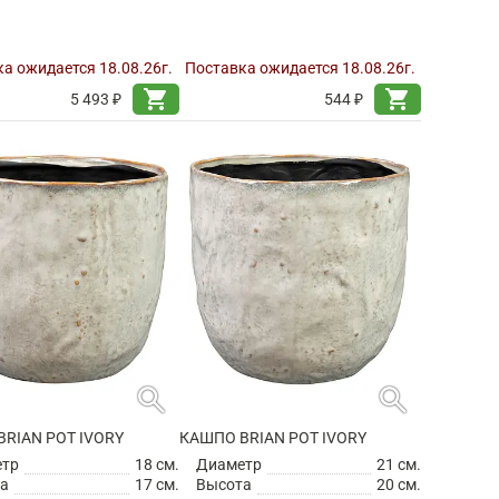
а ожидается 18.08.26г.
Поставка ожидается 18.08.26г.
shopping_cart
shopping_cart
5 493 ₽
544 ₽
search
search
RIAN POT IVORY
КАШПО BRIAN POT IVORY
етр
18 см.
Диаметр
21 см.
а
17 см.
Высота
20 см.