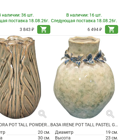
В наличии:
36 шт.
В наличии:
16 шт.
ая поставка 18.08.26г.
Следующая поставка 18.08.26г.
shopping_cart
shopping_cart
3 843 ₽
6 494 ₽
search
search
ВАЗА FLORA POT TALL POWDER TAUPE
ВАЗА IRENE POT TALL PASTEL GREEN
етр
20 см.
Диаметр
19 см.
а
30 см.
Высота
23 см.