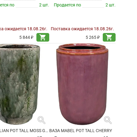
ется по
2 шт.
Продается по
2 шт.
а ожидается 18.08.26г.
Поставка ожидается 18.08.26г.
shopping_cart
shopping_cart
5 844 ₽
5 265 ₽
search
search
ВАЗА JULIAN POT TALL MOSS GREEN
ВАЗА MABEL POT TALL CHERRY