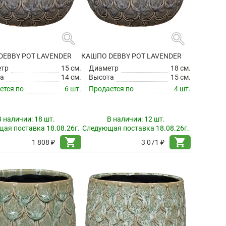
search
search
DEBBY POT LAVENDER
КАШПО DEBBY POT LAVENDER
етр
15 см.
Диаметр
18 см.
а
14 см.
Высота
15 см.
ется по
6 шт.
Продается по
4 шт.
В наличии:
18 шт.
В наличии:
12 шт.
ая поставка 18.08.26г.
Следующая поставка 18.08.26г.
shopping_cart
shopping_cart
1 808 ₽
3 071 ₽