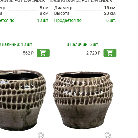
AVIDE POT LAVENDER
КАШПО DAVIDE POT LAVENDER
етр
8 см.
Диаметр
15 см.
а
8 см.
Высота
20 см.
ется по
18 шт.
Продается по
6 шт.
В наличии:
18 шт.
В наличии:
6 шт.
shopping_cart
shopping_cart
562 ₽
2 720 ₽
search
search