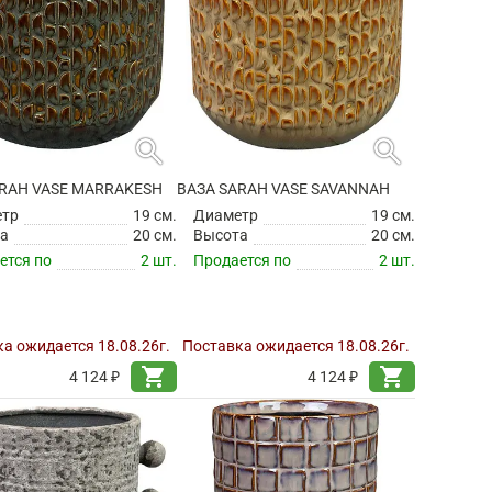
search
search
ARAH VASE MARRAKESH
ВАЗА SARAH VASE SAVANNAH
етр
19 см.
Диаметр
19 см.
а
20 см.
Высота
20 см.
ется по
2 шт.
Продается по
2 шт.
а ожидается 18.08.26г.
Поставка ожидается 18.08.26г.
shopping_cart
shopping_cart
4 124 ₽
4 124 ₽