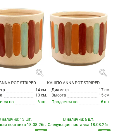
search
search
ANNA POT STRIPED
КАШПО ANNA POT STRIPED
етр
14 см.
Диаметр
17 см.
а
13 см.
Высота
15 см.
ется по
6 шт.
Продается по
6 шт.
В наличии:
13 шт.
В наличии:
6 шт.
ая поставка 18.08.26г.
Следующая поставка 18.08.26г.