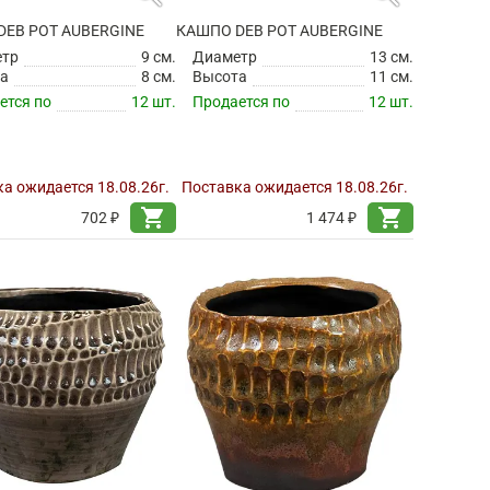
DEB POT AUBERGINE
КАШПО DEB POT AUBERGINE
етр
9 см.
Диаметр
13 см.
а
8 см.
Высота
11 см.
ется по
12 шт.
Продается по
12 шт.
а ожидается 18.08.26г.
Поставка ожидается 18.08.26г.
shopping_cart
shopping_cart
702 ₽
1 474 ₽