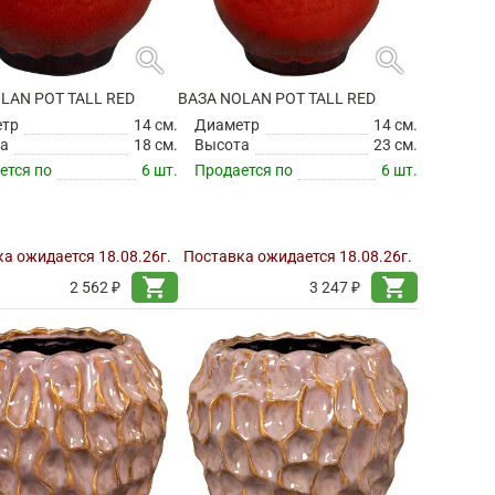
search
search
LAN POT TALL RED
ВАЗА NOLAN POT TALL RED
етр
14 см.
Диаметр
14 см.
а
18 см.
Высота
23 см.
ется по
6 шт.
Продается по
6 шт.
а ожидается 18.08.26г.
Поставка ожидается 18.08.26г.
shopping_cart
shopping_cart
2 562 ₽
3 247 ₽