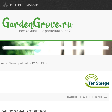
spa
ИНТЕРНЕТ-МАГАЗИН
GardenGrove.ru
все комнатные растения онлайн
Кашпо Sanah pot petrol D16 H13 см
›››
КАШПО SILAS POT SAND
КАШПО SANAH POT PETROL