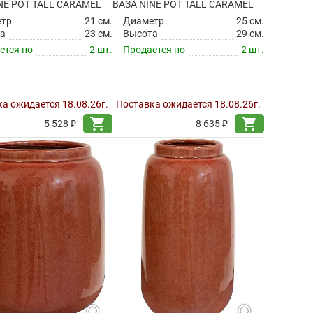
NE POT TALL CARAMEL
ВАЗА NINE POT TALL CARAMEL
етр
21 см.
Диаметр
25 см.
а
23 см.
Высота
29 см.
ется по
2 шт.
Продается по
2 шт.
а ожидается 18.08.26г.
Поставка ожидается 18.08.26г.
shopping_cart
shopping_cart
5 528 ₽
8 635 ₽
search
search