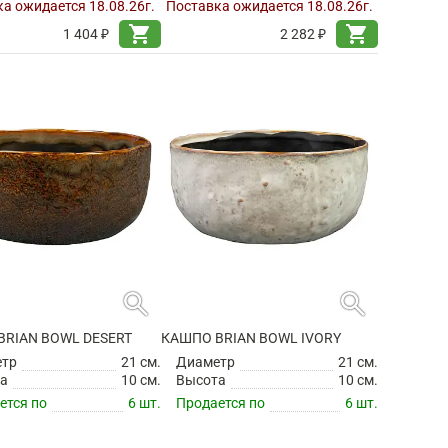
а ожидается 18.08.26г.
Поставка ожидается 18.08.26г.
shopping_cart
shopping_cart
1 404 ₽
2 282 ₽
search
search
BRIAN BOWL DESERT
КАШПО BRIAN BOWL IVORY
етр
21 см.
Диаметр
21 см.
а
10 см.
Высота
10 см.
ется по
6 шт.
Продается по
6 шт.