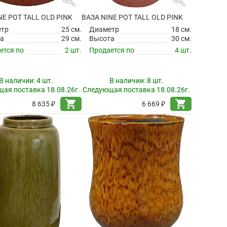
NE POT TALL OLD PINK
ВАЗА NINE POT TALL OLD PINK
етр
25 см.
Диаметр
18 см.
а
29 см.
Высота
30 см.
ется по
2 шт.
Продается по
4 шт.
В наличии:
4 шт.
В наличии:
8 шт.
ая поставка 18.08.26г.
Следующая поставка 18.08.26г.
shopping_cart
shopping_cart
8 635 ₽
6 669 ₽