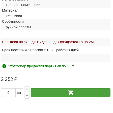
только в помещении
Материал
керамика
Особенности
ручной работы
Поставка на склад в Нидерландах ожидается 18.08.26г.
Срок поставки в Россию ≈ 10-20 рабочих дней.
info
Этот товар продается партиями по 6 шт.
2 352 ₽
keyboard_arrow_up
shopping_cart
шт
keyboard_arrow_down