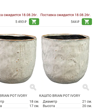
а ожидается 18.08.26г.
Поставка ожидается 18.08.26г.
shopping_cart
shopping_cart
5 493 ₽
544 ₽
search
search
RIAN POT IVORY
КАШПО BRIAN POT IVORY
етр
18 см.
Диаметр
21 см.
а
17 см.
Высота
20 см.