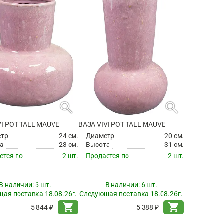
search
search
VI POT TALL MAUVE
ВАЗА VIVI POT TALL MAUVE
етр
24 см.
Диаметр
20 см.
а
23 см.
Высота
31 см.
ется по
2 шт.
Продается по
2 шт.
В наличии:
6 шт.
В наличии:
6 шт.
ая поставка 18.08.26г.
Следующая поставка 18.08.26г.
shopping_cart
shopping_cart
5 844 ₽
5 388 ₽