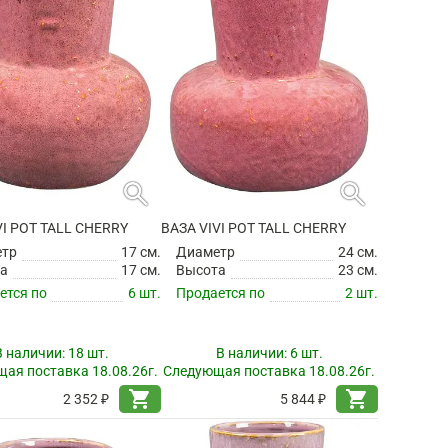
search
search
VI POT TALL CHERRY
ВАЗА VIVI POT TALL CHERRY
етр
17 см.
Диаметр
24 см.
а
17 см.
Высота
23 см.
ется по
6 шт.
Продается по
2 шт.
В наличии:
18 шт.
В наличии:
6 шт.
ая поставка 18.08.26г.
Следующая поставка 18.08.26г.
shopping_cart
shopping_cart
2 352 ₽
5 844 ₽