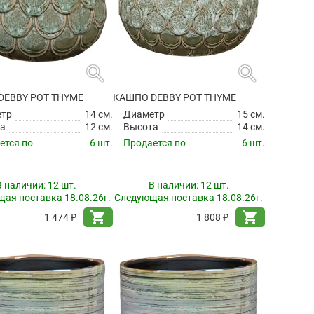
search
search
DEBBY POT THYME
КАШПО DEBBY POT THYME
етр
14 см.
Диаметр
15 см.
а
12 см.
Высота
14 см.
ется по
6 шт.
Продается по
6 шт.
В наличии:
12 шт.
В наличии:
12 шт.
ая поставка 18.08.26г.
Следующая поставка 18.08.26г.
shopping_cart
shopping_cart
1 474 ₽
1 808 ₽