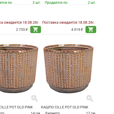
ется по
2 шт.
Продается по
2 шт.
а ожидается 18.08.26г.
Поставка ожидается 18.08.26г.
shopping_cart
shopping_cart
2 755 ₽
4 019 ₽
search
search
ILLE POT OLD PINK
КАШПО CILLE POT OLD PINK
етр
14 см.
Диаметр
17 см.