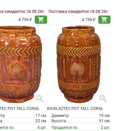
а ожидается 18.08.26г.
Поставка ожидается 18.08.26г.
shopping_cart
shopping_cart
4 756 ₽
4 756 ₽
search
search
TEC POT TALL CORAL
ВАЗА AZTEC POT TALL CORAL
етр
17 см.
Диаметр
19 см.
а
22 см.
Высота
31 см.
ется по
6 шт.
Продается по
2 шт.