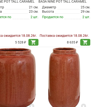
NE POT TALL CARAMEL
ВАЗА NINE POT TALL CARAMEL
етр
21 см.
Диаметр
25 см.
а
23 см.
Высота
29 см.
ется по
2 шт.
Продается по
2 шт.
а ожидается 18.08.26г.
Поставка ожидается 18.08.26г.
shopping_cart
shopping_cart
5 528 ₽
8 635 ₽
search
search