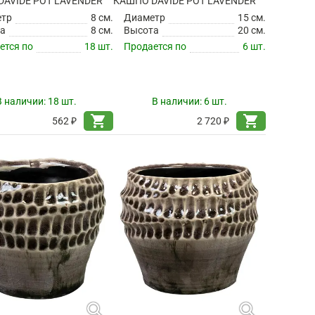
AVIDE POT LAVENDER
КАШПО DAVIDE POT LAVENDER
етр
8 см.
Диаметр
15 см.
а
8 см.
Высота
20 см.
ется по
18 шт.
Продается по
6 шт.
В наличии:
18 шт.
В наличии:
6 шт.
shopping_cart
shopping_cart
562 ₽
2 720 ₽
search
search