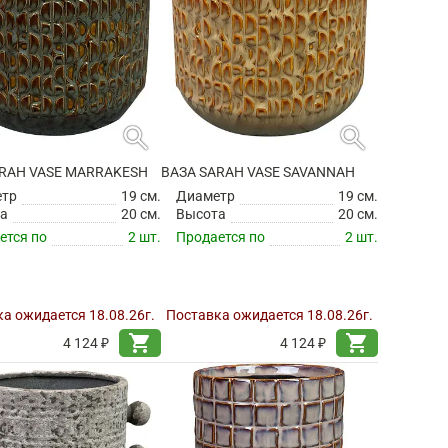
search
search
ARAH VASE MARRAKESH
ВАЗА SARAH VASE SAVANNAH
етр
19 см.
Диаметр
19 см.
а
20 см.
Высота
20 см.
ется по
2 шт.
Продается по
2 шт.
а ожидается 18.08.26г.
Поставка ожидается 18.08.26г.
shopping_cart
shopping_cart
4 124 ₽
4 124 ₽