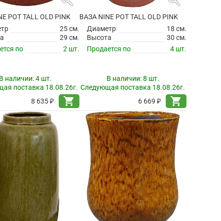
NE POT TALL OLD PINK
ВАЗА NINE POT TALL OLD PINK
етр
25 см.
Диаметр
18 см.
а
29 см.
Высота
30 см.
ется по
2 шт.
Продается по
4 шт.
В наличии:
4 шт.
В наличии:
8 шт.
ая поставка 18.08.26г.
Следующая поставка 18.08.26г.
shopping_cart
shopping_cart
8 635 ₽
6 669 ₽