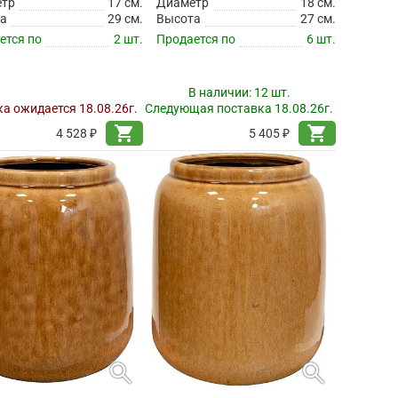
етр
17 см.
Диаметр
18 см.
а
29 см.
Высота
27 см.
ется по
2 шт.
Продается по
6 шт.
В наличии:
12 шт.
а ожидается 18.08.26г.
Следующая поставка 18.08.26г.
shopping_cart
shopping_cart
4 528 ₽
5 405 ₽
search
search