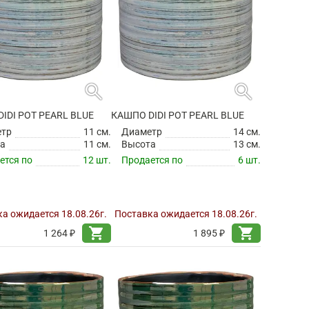
search
search
IDI POT PEARL BLUE
КАШПО DIDI POT PEARL BLUE
етр
11 см.
Диаметр
14 см.
а
11 см.
Высота
13 см.
ется по
12 шт.
Продается по
6 шт.
а ожидается 18.08.26г.
Поставка ожидается 18.08.26г.
shopping_cart
shopping_cart
1 264 ₽
1 895 ₽