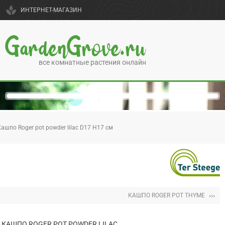
spa
ИНТЕРНЕТ-МАГАЗИН
GardenGrove.ru
все комнатные растения онлайн
ашпо Roger pot powder lilac D17 H17 см
›››
КАШПО ROGER POT THYME
КАШПО ROGER POT POWDER LILAC