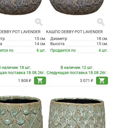
search
search
DEBBY POT LAVENDER
КАШПО DEBBY POT LAVENDER
етр
15 см.
Диаметр
18 см.
а
14 см.
Высота
15 см.
ется по
6 шт.
Продается по
4 шт.
В наличии:
18 шт.
В наличии:
12 шт.
ая поставка 18.08.26г.
Следующая поставка 18.08.26г.
shopping_cart
shopping_cart
1 808 ₽
3 071 ₽