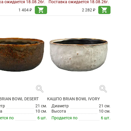
а ожидается 18.08.26г.
Поставка ожидается 18.08.26г.
shopping_cart
shopping_cart
1 404 ₽
2 282 ₽
search
search
BRIAN BOWL DESERT
КАШПО BRIAN BOWL IVORY
етр
21 см.
Диаметр
21 см.
а
10 см.
Высота
10 см.
ется по
6 шт.
Продается по
6 шт.