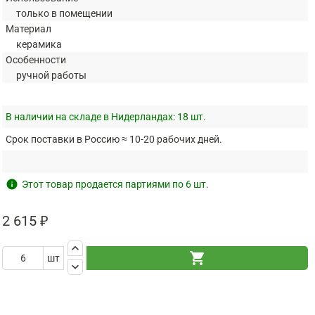
только в помещении
Материал
керамика
Особенности
ручной работы
В наличии на складе в Нидерландах:
18 шт.
Срок поставки в Россию ≈ 10-20 рабочих дней.
info
Этот товар продается партиями по 6 шт.
2 615 ₽
keyboard_arrow_up
shopping_cart
шт
keyboard_arrow_down