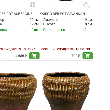
search
search
DEB POT AUBERGINE
КАШПО DEB POT SAVANNAH
етр
22 см.
Диаметр
9 см.
а
17 см.
Высота
8 см.
ется по
2 шт.
Продается по
12 шт.
а ожидается 18.08.26г.
Поставка ожидается 18.08.26г.
shopping_cart
shopping_cart
4 686 ₽
702 ₽