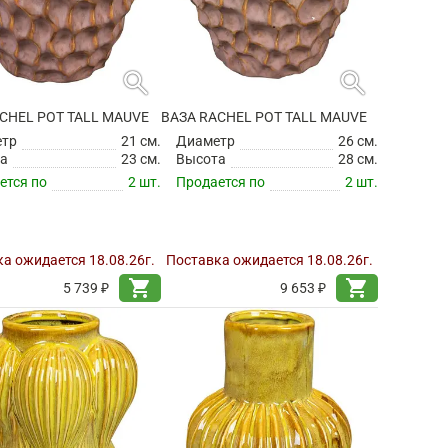
search
search
CHEL POT TALL MAUVE
ВАЗА RACHEL POT TALL MAUVE
етр
21 см.
Диаметр
26 см.
а
23 см.
Высота
28 см.
ется по
2 шт.
Продается по
2 шт.
а ожидается 18.08.26г.
Поставка ожидается 18.08.26г.
shopping_cart
shopping_cart
5 739 ₽
9 653 ₽