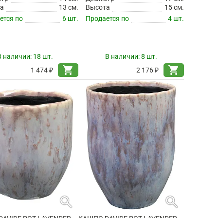
а
13 см.
Высота
15 см.
ется по
6 шт.
Продается по
4 шт.
В наличии:
18 шт.
В наличии:
8 шт.
shopping_cart
shopping_cart
1 474 ₽
2 176 ₽
search
search