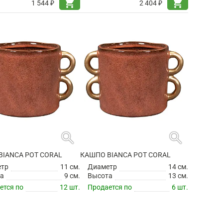
shopping_cart
shopping_cart
1 544 ₽
2 404 ₽
search
search
BIANCA POT CORAL
КАШПО BIANCA POT CORAL
етр
11 см.
Диаметр
14 см.
а
9 см.
Высота
13 см.
ется по
12 шт.
Продается по
6 шт.