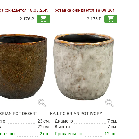
а ожидается 18.08.26г.
Поставка ожидается 18.08.26г.
shopping_cart
shopping_cart
2 176 ₽
2 176 ₽
search
search
RIAN POT DESERT
КАШПО BRIAN POT IVORY
етр
23 см.
Диаметр
7 см.
а
22 см.
Высота
7 см.
ется по
2 шт.
Продается по
12 шт.