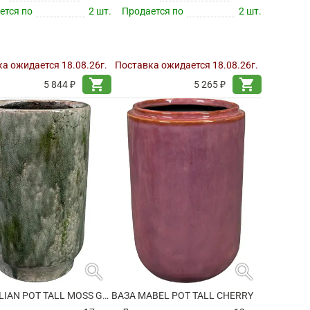
ется по
2 шт.
Продается по
2 шт.
а ожидается 18.08.26г.
Поставка ожидается 18.08.26г.
shopping_cart
shopping_cart
5 844 ₽
5 265 ₽
search
search
ВАЗА JULIAN POT TALL MOSS GREEN
ВАЗА MABEL POT TALL CHERRY