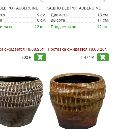
DEB POT AUBERGINE
КАШПО DEB POT AUBERGINE
етр
9 см.
Диаметр
13 см.
а
8 см.
Высота
11 см.
ется по
12 шт.
Продается по
12 шт.
а ожидается 18.08.26г.
Поставка ожидается 18.08.26г.
shopping_cart
shopping_cart
702 ₽
1 474 ₽