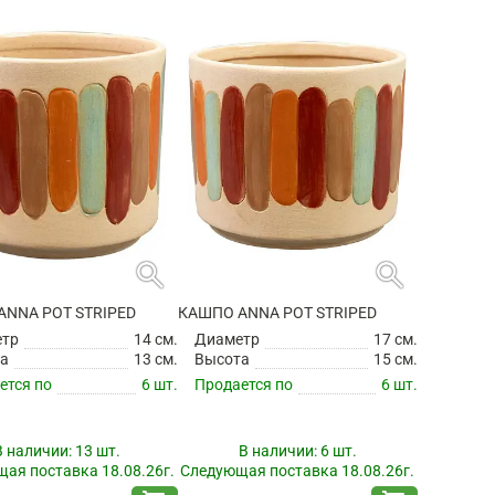
search
search
ANNA POT STRIPED
КАШПО ANNA POT STRIPED
етр
14 см.
Диаметр
17 см.
а
13 см.
Высота
15 см.
ется по
6 шт.
Продается по
6 шт.
В наличии:
13 шт.
В наличии:
6 шт.
ая поставка 18.08.26г.
Следующая поставка 18.08.26г.