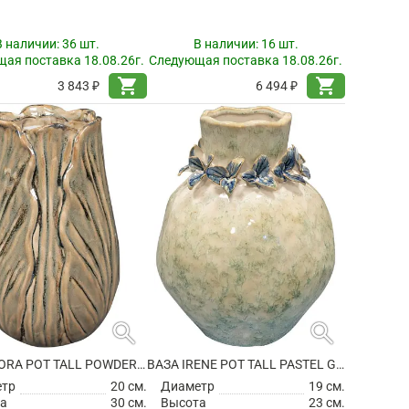
В наличии:
36 шт.
В наличии:
16 шт.
ая поставка 18.08.26г.
Следующая поставка 18.08.26г.
shopping_cart
shopping_cart
3 843 ₽
6 494 ₽
search
search
ВАЗА FLORA POT TALL POWDER TAUPE
ВАЗА IRENE POT TALL PASTEL GREEN
етр
20 см.
Диаметр
19 см.
а
30 см.
Высота
23 см.