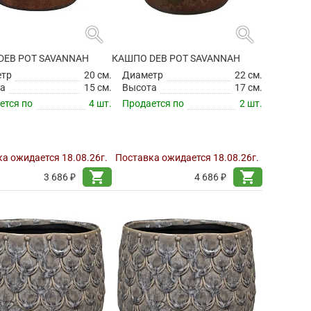
search
search
DEB POT SAVANNAH
КАШПО DEB POT SAVANNAH
етр
20 см.
Диаметр
22 см.
а
15 см.
Высота
17 см.
ется по
4 шт.
Продается по
2 шт.
а ожидается 18.08.26г.
Поставка ожидается 18.08.26г.
shopping_cart
shopping_cart
3 686 ₽
4 686 ₽