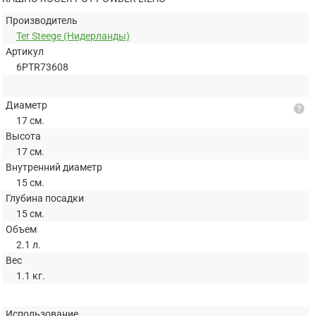
Производитель
Ter Steege (Нидерланды)
Артикул
6PTR73608
Диаметр
help
17 см.
Высота
17 см.
Внутренний диаметр
15 см.
Глубина посадки
15 см.
Объем
2.1 л.
Вес
1.1 кг.
Использование