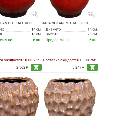
search
search
LAN POT TALL RED
ВАЗА NOLAN POT TALL RED
етр
14 см.
Диаметр
14 см.
а
18 см.
Высота
23 см.
ется по
6 шт.
Продается по
6 шт.
а ожидается 18.08.26г.
Поставка ожидается 18.08.26г.
shopping_cart
shopping_cart
2 562 ₽
3 247 ₽