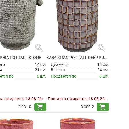
search
search
PHIA POT TALL STONE
ВАЗА STIAN POT TALL DEEP PURPLE
етр
14 см.
Диаметр
14 см.
а
21 см.
Высота
24 см.
ется по
6 шт.
Продается по
6 шт.
а ожидается 18.08.26г.
Поставка ожидается 18.08.26г.
shopping_cart
shopping_cart
2 931 ₽
3 089 ₽