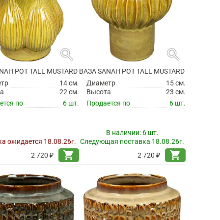
search
search
NAH POT TALL MUSTARD
ВАЗА SANAH POT TALL MUSTARD
етр
14 см.
Диаметр
15 см.
а
22 см.
Высота
23 см.
ется по
6 шт.
Продается по
6 шт.
В наличии:
6 шт.
а ожидается 18.08.26г.
Следующая поставка 18.08.26г.
shopping_cart
shopping_cart
2 720 ₽
2 720 ₽