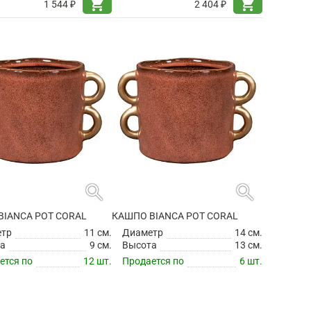
shopping_cart
shopping_cart
1 544 ₽
2 404 ₽
search
search
BIANCA POT CORAL
КАШПО BIANCA POT CORAL
етр
11 см.
Диаметр
14 см.
а
9 см.
Высота
13 см.
ется по
12 шт.
Продается по
6 шт.