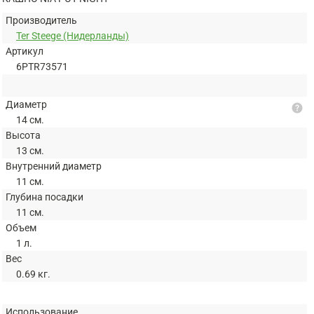
Производитель
Ter Steege (Нидерланды)
Артикул
6PTR73571
Диаметр
help
14 см.
Высота
13 см.
Внутренний диаметр
11 см.
Глубина посадки
11 см.
Объем
1 л.
Вес
0.69 кг.
Использование