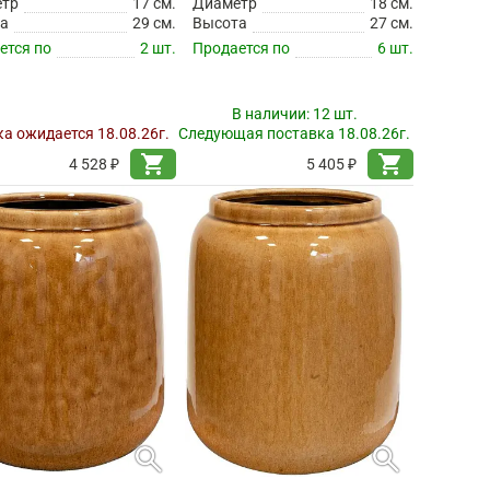
етр
17 см.
Диаметр
18 см.
а
29 см.
Высота
27 см.
ется по
2 шт.
Продается по
6 шт.
В наличии:
12 шт.
а ожидается 18.08.26г.
Следующая поставка 18.08.26г.
shopping_cart
shopping_cart
4 528 ₽
5 405 ₽
search
search