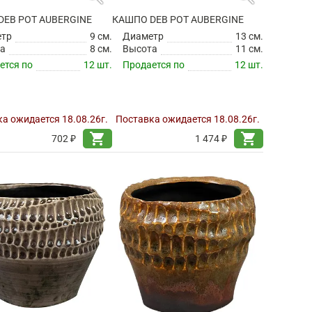
DEB POT AUBERGINE
КАШПО DEB POT AUBERGINE
етр
9 см.
Диаметр
13 см.
а
8 см.
Высота
11 см.
ется по
12 шт.
Продается по
12 шт.
а ожидается 18.08.26г.
Поставка ожидается 18.08.26г.
shopping_cart
shopping_cart
702 ₽
1 474 ₽