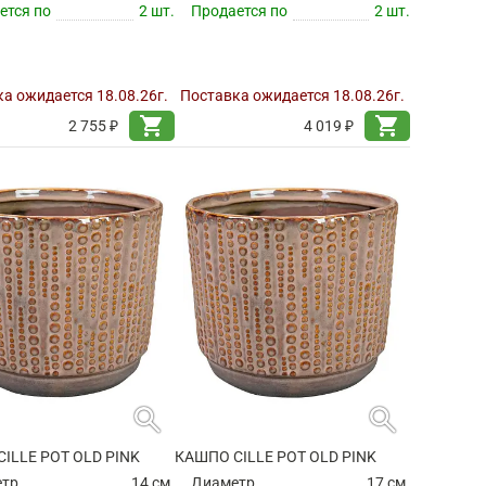
ется по
2 шт.
Продается по
2 шт.
а ожидается 18.08.26г.
Поставка ожидается 18.08.26г.
shopping_cart
shopping_cart
2 755 ₽
4 019 ₽
search
search
ILLE POT OLD PINK
КАШПО CILLE POT OLD PINK
етр
14 см.
Диаметр
17 см.