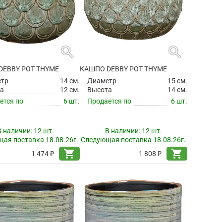
search
search
DEBBY POT THYME
КАШПО DEBBY POT THYME
етр
14 см.
Диаметр
15 см.
а
12 см.
Высота
14 см.
ется по
6 шт.
Продается по
6 шт.
В наличии:
12 шт.
В наличии:
12 шт.
ая поставка 18.08.26г.
Следующая поставка 18.08.26г.
shopping_cart
shopping_cart
1 474 ₽
1 808 ₽