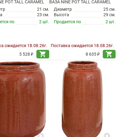
NE POT TALL CARAMEL
ВАЗА NINE POT TALL CARAMEL
етр
21 см.
Диаметр
25 см.
а
23 см.
Высота
29 см.
ется по
2 шт.
Продается по
2 шт.
а ожидается 18.08.26г.
Поставка ожидается 18.08.26г.
shopping_cart
shopping_cart
5 528 ₽
8 635 ₽
search
search