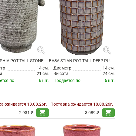
search
search
PHIA POT TALL STONE
ВАЗА STIAN POT TALL DEEP PURPLE
етр
14 см.
Диаметр
14 см.
а
21 см.
Высота
24 см.
ется по
6 шт.
Продается по
6 шт.
а ожидается 18.08.26г.
Поставка ожидается 18.08.26г.
shopping_cart
shopping_cart
2 931 ₽
3 089 ₽