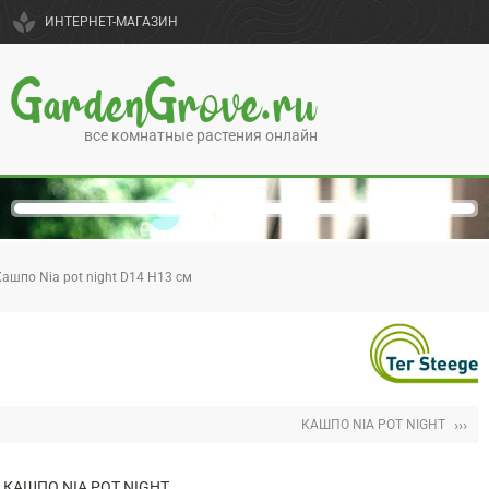
spa
ИНТЕРНЕТ-МАГАЗИН
GardenGrove.ru
все комнатные растения онлайн
Кашпо Nia pot night D14 H13 см
›››
КАШПО NIA POT NIGHT
КАШПО NIA POT NIGHT