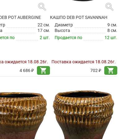
search
search
DEB POT AUBERGINE
КАШПО DEB POT SAVANNAH
етр
22 см.
Диаметр
9 см.
а
17 см.
Высота
8 см.
ется по
2 шт.
Продается по
12 шт.
а ожидается 18.08.26г.
Поставка ожидается 18.08.26г.
shopping_cart
shopping_cart
4 686 ₽
702 ₽