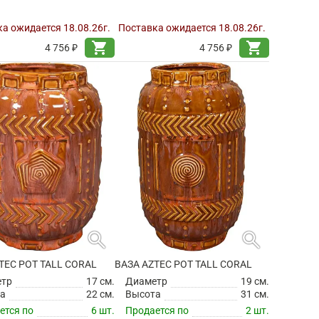
а ожидается 18.08.26г.
Поставка ожидается 18.08.26г.
shopping_cart
shopping_cart
4 756 ₽
4 756 ₽
search
search
TEC POT TALL CORAL
ВАЗА AZTEC POT TALL CORAL
етр
17 см.
Диаметр
19 см.
а
22 см.
Высота
31 см.
ется по
6 шт.
Продается по
2 шт.