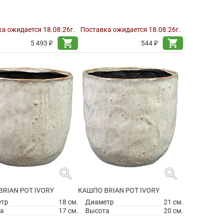
а ожидается 18.08.26г.
Поставка ожидается 18.08.26г.
shopping_cart
shopping_cart
5 493 ₽
544 ₽
search
search
RIAN POT IVORY
КАШПО BRIAN POT IVORY
етр
18 см.
Диаметр
21 см.
а
17 см.
Высота
20 см.