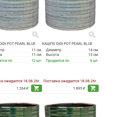
search
search
IDI POT PEARL BLUE
КАШПО DIDI POT PEARL BLUE
етр
11 см.
Диаметр
14 см.
а
11 см.
Высота
13 см.
ется по
12 шт.
Продается по
6 шт.
а ожидается 18.08.26г.
Поставка ожидается 18.08.26г.
shopping_cart
shopping_cart
1 264 ₽
1 895 ₽