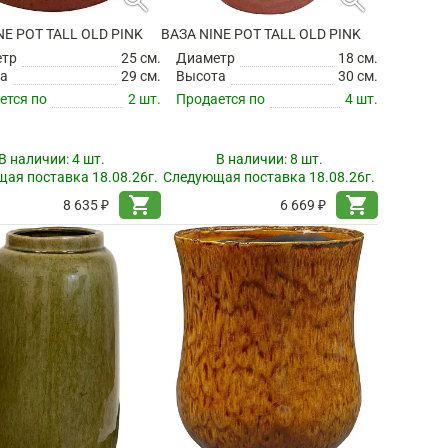
NE POT TALL OLD PINK
ВАЗА NINE POT TALL OLD PINK
етр
25 см.
Диаметр
18 см.
а
29 см.
Высота
30 см.
ется по
2 шт.
Продается по
4 шт.
В наличии:
4 шт.
В наличии:
8 шт.
ая поставка 18.08.26г.
Следующая поставка 18.08.26г.
shopping_cart
shopping_cart
8 635 ₽
6 669 ₽