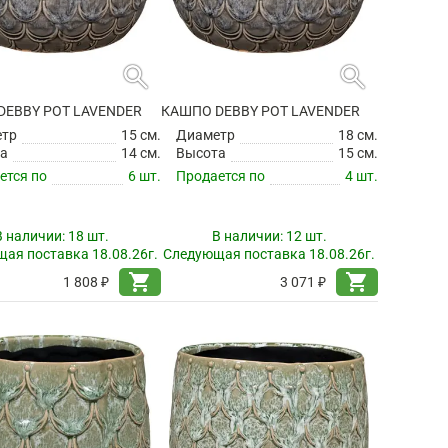
search
search
DEBBY POT LAVENDER
КАШПО DEBBY POT LAVENDER
етр
15 см.
Диаметр
18 см.
а
14 см.
Высота
15 см.
ется по
6 шт.
Продается по
4 шт.
В наличии:
18 шт.
В наличии:
12 шт.
ая поставка 18.08.26г.
Следующая поставка 18.08.26г.
shopping_cart
shopping_cart
1 808 ₽
3 071 ₽