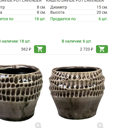
AVIDE POT LAVENDER
КАШПО DAVIDE POT LAVENDER
етр
8 см.
Диаметр
15 см.
а
8 см.
Высота
20 см.
ется по
18 шт.
Продается по
6 шт.
В наличии:
18 шт.
В наличии:
6 шт.
shopping_cart
shopping_cart
562 ₽
2 720 ₽
search
search