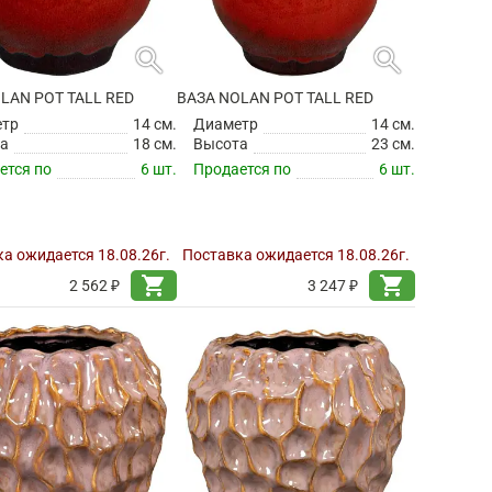
search
search
LAN POT TALL RED
ВАЗА NOLAN POT TALL RED
етр
14 см.
Диаметр
14 см.
а
18 см.
Высота
23 см.
ется по
6 шт.
Продается по
6 шт.
а ожидается 18.08.26г.
Поставка ожидается 18.08.26г.
shopping_cart
shopping_cart
2 562 ₽
3 247 ₽