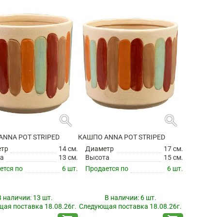
search
search
ANNA POT STRIPED
КАШПО ANNA POT STRIPED
етр
14 см.
Диаметр
17 см.
а
13 см.
Высота
15 см.
ется по
6 шт.
Продается по
6 шт.
В наличии:
13 шт.
В наличии:
6 шт.
ая поставка 18.08.26г.
Следующая поставка 18.08.26г.