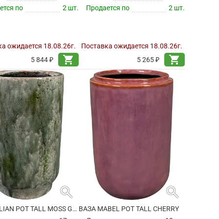
ется по
2 шт.
Продается по
2 шт.
а ожидается 18.08.26г.
Поставка ожидается 18.08.26г.
shopping_cart
shopping_cart
5 844 ₽
5 265 ₽
search
search
ВАЗА JULIAN POT TALL MOSS GREEN
ВАЗА MABEL POT TALL CHERRY