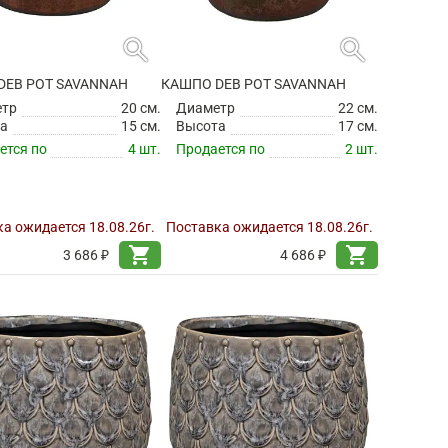
search
search
DEB POT SAVANNAH
КАШПО DEB POT SAVANNAH
етр
20 см.
Диаметр
22 см.
а
15 см.
Высота
17 см.
ется по
4 шт.
Продается по
2 шт.
а ожидается 18.08.26г.
Поставка ожидается 18.08.26г.
shopping_cart
shopping_cart
3 686 ₽
4 686 ₽