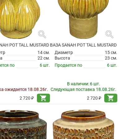
search
search
NAH POT TALL MUSTARD
ВАЗА SANAH POT TALL MUSTARD
етр
14 см.
Диаметр
15 см.
а
22 см.
Высота
23 см.
ется по
6 шт.
Продается по
6 шт.
В наличии:
6 шт.
а ожидается 18.08.26г.
Следующая поставка 18.08.26г.
shopping_cart
shopping_cart
2 720 ₽
2 720 ₽