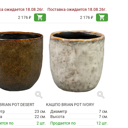
а ожидается 18.08.26г.
Поставка ожидается 18.08.26г.
shopping_cart
shopping_cart
2 176 ₽
2 176 ₽
search
search
RIAN POT DESERT
КАШПО BRIAN POT IVORY
етр
23 см.
Диаметр
7 см.
а
22 см.
Высота
7 см.
ется по
2 шт.
Продается по
12 шт.