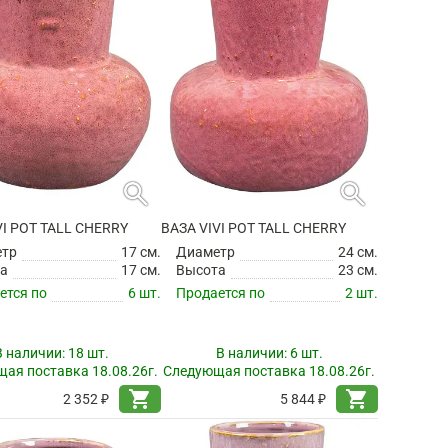
search
search
VI POT TALL CHERRY
ВАЗА VIVI POT TALL CHERRY
етр
17 см.
Диаметр
24 см.
а
17 см.
Высота
23 см.
ется по
6 шт.
Продается по
2 шт.
В наличии:
18 шт.
В наличии:
6 шт.
ая поставка 18.08.26г.
Следующая поставка 18.08.26г.
shopping_cart
shopping_cart
2 352 ₽
5 844 ₽