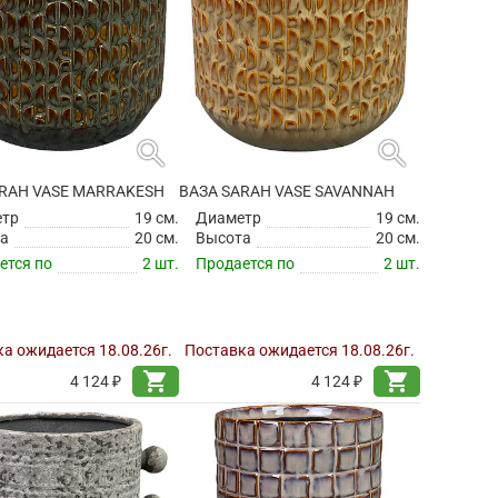
search
search
ARAH VASE MARRAKESH
ВАЗА SARAH VASE SAVANNAH
етр
19 см.
Диаметр
19 см.
а
20 см.
Высота
20 см.
ется по
2 шт.
Продается по
2 шт.
а ожидается 18.08.26г.
Поставка ожидается 18.08.26г.
shopping_cart
shopping_cart
4 124 ₽
4 124 ₽