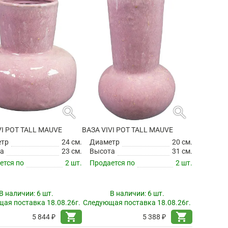
search
search
VI POT TALL MAUVE
ВАЗА VIVI POT TALL MAUVE
етр
24 см.
Диаметр
20 см.
а
23 см.
Высота
31 см.
ется по
2 шт.
Продается по
2 шт.
В наличии:
6 шт.
В наличии:
6 шт.
ая поставка 18.08.26г.
Следующая поставка 18.08.26г.
shopping_cart
shopping_cart
5 844 ₽
5 388 ₽