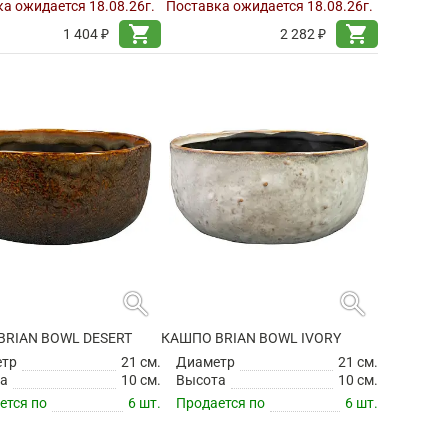
а ожидается 18.08.26г.
Поставка ожидается 18.08.26г.
shopping_cart
shopping_cart
1 404 ₽
2 282 ₽
search
search
BRIAN BOWL DESERT
КАШПО BRIAN BOWL IVORY
етр
21 см.
Диаметр
21 см.
а
10 см.
Высота
10 см.
ется по
6 шт.
Продается по
6 шт.