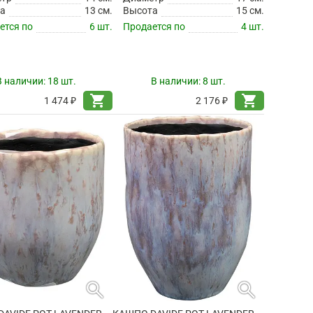
а
13 см.
Высота
15 см.
ется по
6 шт.
Продается по
4 шт.
В наличии:
18 шт.
В наличии:
8 шт.
shopping_cart
shopping_cart
1 474 ₽
2 176 ₽
search
search