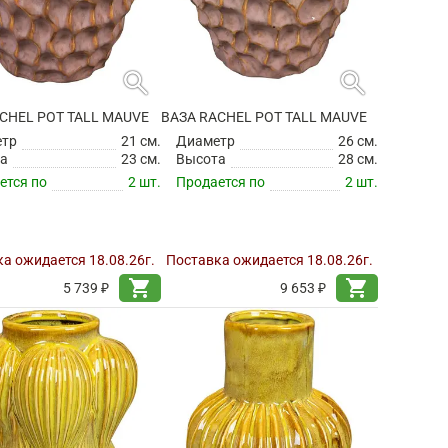
search
search
CHEL POT TALL MAUVE
ВАЗА RACHEL POT TALL MAUVE
етр
21 см.
Диаметр
26 см.
а
23 см.
Высота
28 см.
ется по
2 шт.
Продается по
2 шт.
а ожидается 18.08.26г.
Поставка ожидается 18.08.26г.
shopping_cart
shopping_cart
5 739 ₽
9 653 ₽