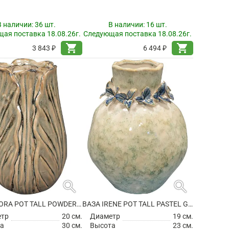
В наличии:
36 шт.
В наличии:
16 шт.
ая поставка 18.08.26г.
Следующая поставка 18.08.26г.
shopping_cart
shopping_cart
3 843 ₽
6 494 ₽
search
search
ВАЗА FLORA POT TALL POWDER TAUPE
ВАЗА IRENE POT TALL PASTEL GREEN
етр
20 см.
Диаметр
19 см.
а
30 см.
Высота
23 см.