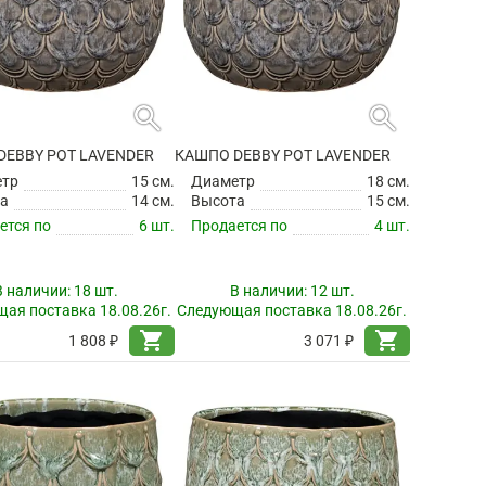
search
search
DEBBY POT LAVENDER
КАШПО DEBBY POT LAVENDER
етр
15 см.
Диаметр
18 см.
а
14 см.
Высота
15 см.
ется по
6 шт.
Продается по
4 шт.
В наличии:
18 шт.
В наличии:
12 шт.
ая поставка 18.08.26г.
Следующая поставка 18.08.26г.
shopping_cart
shopping_cart
1 808 ₽
3 071 ₽