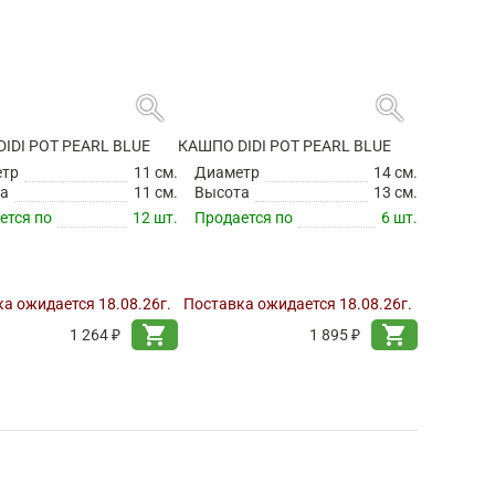
search
search
IDI POT PEARL BLUE
КАШПО DIDI POT PEARL BLUE
етр
11 см.
Диаметр
14 см.
а
11 см.
Высота
13 см.
ется по
12 шт.
Продается по
6 шт.
а ожидается 18.08.26г.
Поставка ожидается 18.08.26г.
shopping_cart
shopping_cart
1 264 ₽
1 895 ₽