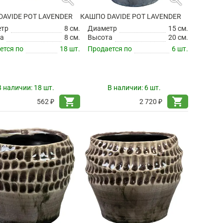
AVIDE POT LAVENDER
КАШПО DAVIDE POT LAVENDER
етр
8 см.
Диаметр
15 см.
а
8 см.
Высота
20 см.
ется по
18 шт.
Продается по
6 шт.
В наличии:
18 шт.
В наличии:
6 шт.
shopping_cart
shopping_cart
562 ₽
2 720 ₽