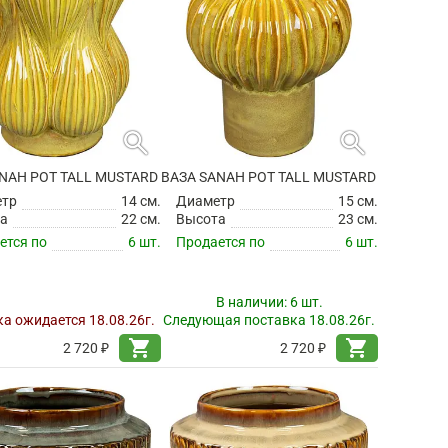
search
search
NAH POT TALL MUSTARD
ВАЗА SANAH POT TALL MUSTARD
етр
14 см.
Диаметр
15 см.
а
22 см.
Высота
23 см.
ется по
6 шт.
Продается по
6 шт.
В наличии:
6 шт.
а ожидается 18.08.26г.
Следующая поставка 18.08.26г.
shopping_cart
shopping_cart
2 720 ₽
2 720 ₽