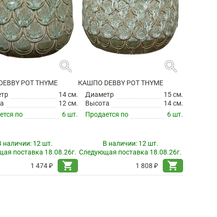
search
search
DEBBY POT THYME
КАШПО DEBBY POT THYME
етр
14 см.
Диаметр
15 см.
а
12 см.
Высота
14 см.
ется по
6 шт.
Продается по
6 шт.
В наличии:
12 шт.
В наличии:
12 шт.
ая поставка 18.08.26г.
Следующая поставка 18.08.26г.
shopping_cart
shopping_cart
1 474 ₽
1 808 ₽