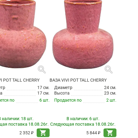
search
search
VI POT TALL CHERRY
ВАЗА VIVI POT TALL CHERRY
етр
17 см.
Диаметр
24 см.
а
17 см.
Высота
23 см.
ется по
6 шт.
Продается по
2 шт.
В наличии:
18 шт.
В наличии:
6 шт.
ая поставка 18.08.26г.
Следующая поставка 18.08.26г.
shopping_cart
shopping_cart
2 352 ₽
5 844 ₽