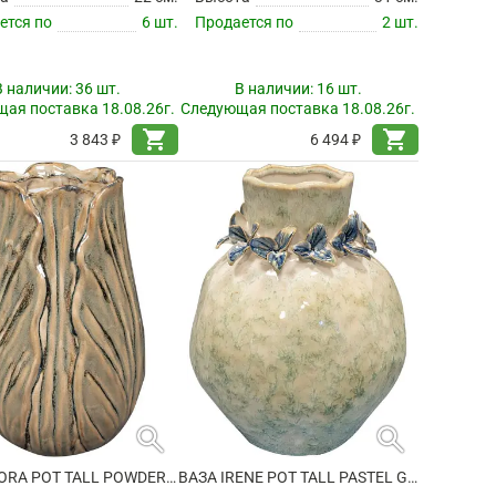
ется по
6 шт.
Продается по
2 шт.
В наличии:
36 шт.
В наличии:
16 шт.
ая поставка 18.08.26г.
Следующая поставка 18.08.26г.
shopping_cart
shopping_cart
3 843 ₽
6 494 ₽
search
search
ВАЗА FLORA POT TALL POWDER TAUPE
ВАЗА IRENE POT TALL PASTEL GREEN