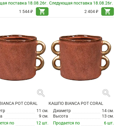
ая поставка 18.08.26г.
Следующая поставка 18.08.26г.
shopping_cart
shopping_cart
1 544 ₽
2 404 ₽
search
search
BIANCA POT CORAL
КАШПО BIANCA POT CORAL
етр
11 см.
Диаметр
14 см.
а
9 см.
Высота
13 см.
ется по
12 шт.
Продается по
6 шт.