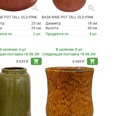
search
search
NE POT TALL OLD PINK
ВАЗА NINE POT TALL OLD PINK
етр
25 см.
Диаметр
18 см.
а
29 см.
Высота
30 см.
ется по
2 шт.
Продается по
4 шт.
В наличии:
4 шт.
В наличии:
8 шт.
ая поставка 18.08.26г.
Следующая поставка 18.08.26г.
shopping_cart
shopping_cart
8 635 ₽
6 669 ₽