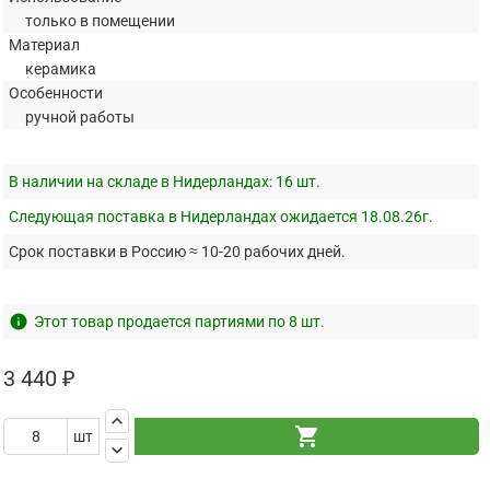
только в помещении
Материал
керамика
Особенности
ручной работы
В наличии на складе в Нидерландах:
16 шт.
Следующая поставка в Нидерландах ожидается 18.08.26г.
Срок поставки в Россию ≈ 10-20 рабочих дней.
info
Этот товар продается партиями по 8 шт.
3 440 ₽
keyboard_arrow_up
shopping_cart
шт
keyboard_arrow_down