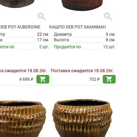
search
search
DEB POT AUBERGINE
КАШПО DEB POT SAVANNAH
етр
22 см.
Диаметр
9 см.
а
17 см.
Высота
8 см.
ется по
2 шт.
Продается по
12 шт.
а ожидается 18.08.26г.
Поставка ожидается 18.08.26г.
shopping_cart
shopping_cart
4 686 ₽
702 ₽