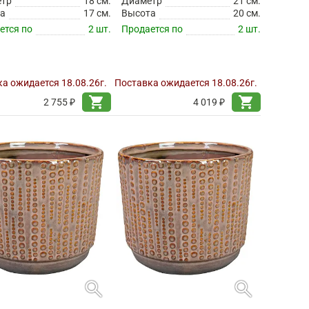
етр
18 см.
Диаметр
21 см.
а
17 см.
Высота
20 см.
ется по
2 шт.
Продается по
2 шт.
а ожидается 18.08.26г.
Поставка ожидается 18.08.26г.
shopping_cart
shopping_cart
2 755 ₽
4 019 ₽
search
search