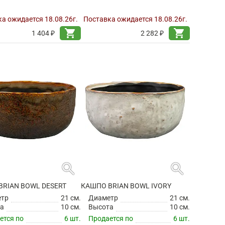
а ожидается 18.08.26г.
Поставка ожидается 18.08.26г.
shopping_cart
shopping_cart
1 404 ₽
2 282 ₽
search
search
BRIAN BOWL DESERT
КАШПО BRIAN BOWL IVORY
етр
21 см.
Диаметр
21 см.
а
10 см.
Высота
10 см.
ется по
6 шт.
Продается по
6 шт.