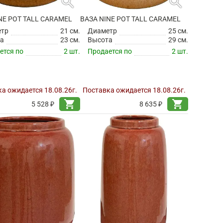
search
search
NE POT TALL CARAMEL
ВАЗА NINE POT TALL CARAMEL
етр
21 см.
Диаметр
25 см.
а
23 см.
Высота
29 см.
ется по
2 шт.
Продается по
2 шт.
а ожидается 18.08.26г.
Поставка ожидается 18.08.26г.
shopping_cart
shopping_cart
5 528 ₽
8 635 ₽