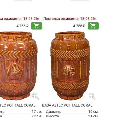
а ожидается 18.08.26г.
Поставка ожидается 18.08.26г.
shopping_cart
shopping_cart
4 756 ₽
4 756 ₽
search
search
TEC POT TALL CORAL
ВАЗА AZTEC POT TALL CORAL
етр
17 см.
Диаметр
19 см.
а
22 см.
Высота
31 см.