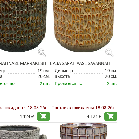
search
search
ARAH VASE MARRAKESH
ВАЗА SARAH VASE SAVANNAH
етр
19 см.
Диаметр
19 см.
а
20 см.
Высота
20 см.
ется по
2 шт.
Продается по
2 шт.
а ожидается 18.08.26г.
Поставка ожидается 18.08.26г.
shopping_cart
shopping_cart
4 124 ₽
4 124 ₽