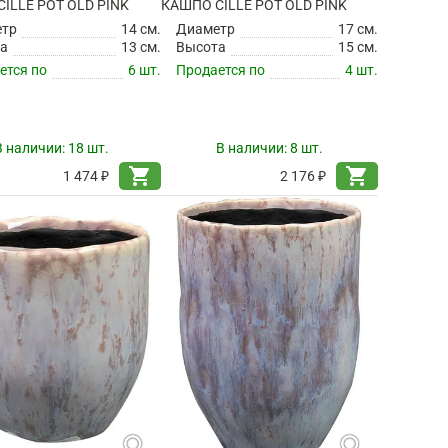
ILLE POT OLD PINK
КАШПО CILLE POT OLD PINK
етр
14 см.
Диаметр
17 см.
а
13 см.
Высота
15 см.
ется по
6 шт.
Продается по
4 шт.
В наличии:
18 шт.
В наличии:
8 шт.
shopping_cart
shopping_cart
1 474 ₽
2 176 ₽
search
search