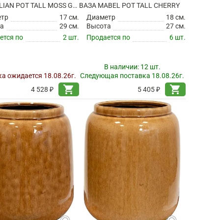
ВАЗА JULIAN POT TALL MOSS GREEN
ВАЗА MABEL POT TALL CHERRY
етр
17 см.
Диаметр
18 см.
а
29 см.
Высота
27 см.
ется по
2 шт.
Продается по
6 шт.
В наличии:
12 шт.
а ожидается 18.08.26г.
Следующая поставка 18.08.26г.
shopping_cart
shopping_cart
4 528 ₽
5 405 ₽