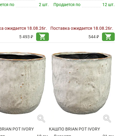
ется по
2 шт.
Продается по
12 шт.
а ожидается 18.08.26г.
Поставка ожидается 18.08.26г.
shopping_cart
shopping_cart
5 493 ₽
544 ₽
search
search
RIAN POT IVORY
КАШПО BRIAN POT IVORY