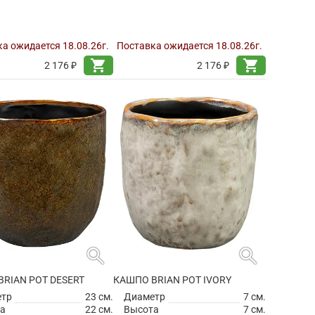
а ожидается 18.08.26г.
Поставка ожидается 18.08.26г.
shopping_cart
shopping_cart
2 176 ₽
2 176 ₽
search
search
RIAN POT DESERT
КАШПО BRIAN POT IVORY
етр
23 см.
Диаметр
7 см.
а
22 см.
Высота
7 см.