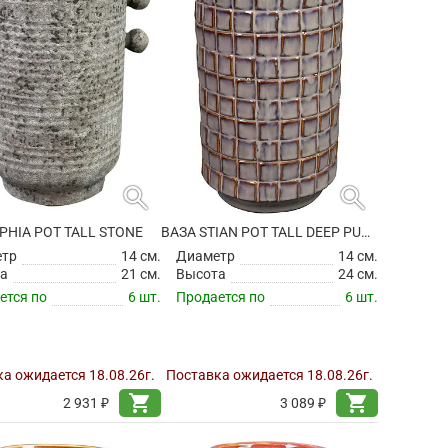
search
search
PHIA POT TALL STONE
ВАЗА STIAN POT TALL DEEP PURPLE
етр
14 см.
Диаметр
14 см.
а
21 см.
Высота
24 см.
ется по
6 шт.
Продается по
6 шт.
а ожидается 18.08.26г.
Поставка ожидается 18.08.26г.
shopping_cart
shopping_cart
2 931 ₽
3 089 ₽