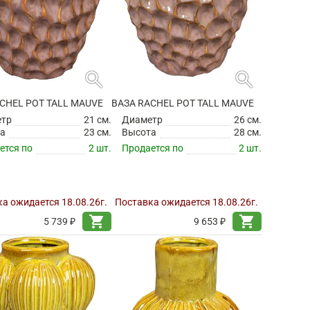
search
search
CHEL POT TALL MAUVE
ВАЗА RACHEL POT TALL MAUVE
етр
21 см.
Диаметр
26 см.
а
23 см.
Высота
28 см.
ется по
2 шт.
Продается по
2 шт.
а ожидается 18.08.26г.
Поставка ожидается 18.08.26г.
shopping_cart
shopping_cart
5 739 ₽
9 653 ₽