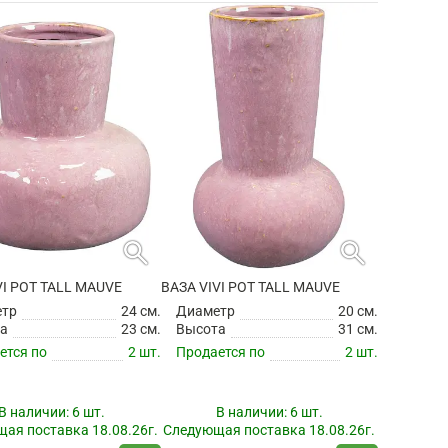
search
search
VI POT TALL MAUVE
ВАЗА VIVI POT TALL MAUVE
етр
24 см.
Диаметр
20 см.
а
23 см.
Высота
31 см.
ется по
2 шт.
Продается по
2 шт.
В наличии:
6 шт.
В наличии:
6 шт.
ая поставка 18.08.26г.
Следующая поставка 18.08.26г.