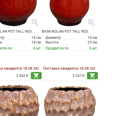
search
search
LAN POT TALL RED
ВАЗА NOLAN POT TALL RED
етр
14 см.
Диаметр
14 см.
а
18 см.
Высота
23 см.
ется по
6 шт.
Продается по
6 шт.
а ожидается 18.08.26г.
Поставка ожидается 18.08.26г.
shopping_cart
shopping_cart
2 562 ₽
3 247 ₽