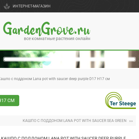
spa
ИНТЕРНЕТ-МАГАЗИН
GardenGrove.ru
все комнатные растения онлайн
ашпо с поддоном Lana pot with saucer deep purple D17 H17 см
H17 СМ
›››
КАШПО С ПОДДОНОМ LANA POT WITH SAUCER SEA GREEN
КАШПО С ПОДДОНОМ LANA POT WITH SAUCER DEEP PURPLE