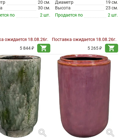
етр
20 см.
Диаметр
19 см.
а
30 см.
Высота
23 см.
ется по
2 шт.
Продается по
2 шт.
а ожидается 18.08.26г.
Поставка ожидается 18.08.26г.
shopping_cart
shopping_cart
5 844 ₽
5 265 ₽
search
search