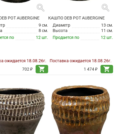
search
search
DEB POT AUBERGINE
КАШПО DEB POT AUBERGINE
етр
9 см.
Диаметр
13 см.
а
8 см.
Высота
11 см.
ется по
12 шт.
Продается по
12 шт.
а ожидается 18.08.26г.
Поставка ожидается 18.08.26г.
shopping_cart
shopping_cart
702 ₽
1 474 ₽