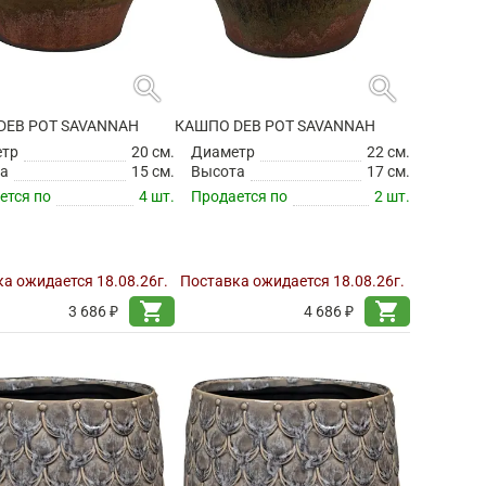
search
search
DEB POT SAVANNAH
КАШПО DEB POT SAVANNAH
етр
20 см.
Диаметр
22 см.
а
15 см.
Высота
17 см.
ется по
4 шт.
Продается по
2 шт.
а ожидается 18.08.26г.
Поставка ожидается 18.08.26г.
shopping_cart
shopping_cart
3 686 ₽
4 686 ₽