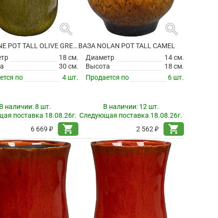
search
search
ВАЗА NINE POT TALL OLIVE GREEN
ВАЗА NOLAN POT TALL CAMEL
етр
18 см.
Диаметр
14 см.
а
30 см.
Высота
18 см.
ется по
4 шт.
Продается по
6 шт.
В наличии:
8 шт.
В наличии:
12 шт.
ая поставка 18.08.26г.
Следующая поставка 18.08.26г.
shopping_cart
shopping_cart
6 669 ₽
2 562 ₽