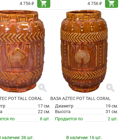
shopping_cart
shopping_cart
4 756 ₽
4 756 ₽
search
search
TEC POT TALL CORAL
ВАЗА AZTEC POT TALL CORAL
етр
17 см.
Диаметр
19 см.
а
22 см.
Высота
31 см.
ется по
6 шт.
Продается по
2 шт.
В наличии:
36 шт.
В наличии:
16 шт.