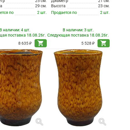
етр
25 см.
Диаметр
21 см.
а
29 см.
Высота
23 см.
ется по
2 шт.
Продается по
2 шт.
В наличии:
4 шт.
В наличии:
3 шт.
ая поставка 18.08.26г.
Следующая поставка 18.08.26г.
shopping_cart
shopping_cart
8 635 ₽
5 528 ₽
search
search