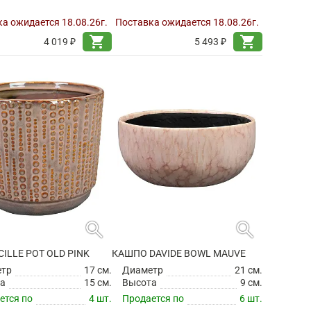
а ожидается 18.08.26г.
Поставка ожидается 18.08.26г.
shopping_cart
shopping_cart
4 019 ₽
5 493 ₽
search
search
ILLE POT OLD PINK
КАШПО DAVIDE BOWL MAUVE
етр
17 см.
Диаметр
21 см.
а
15 см.
Высота
9 см.
ется по
4 шт.
Продается по
6 шт.