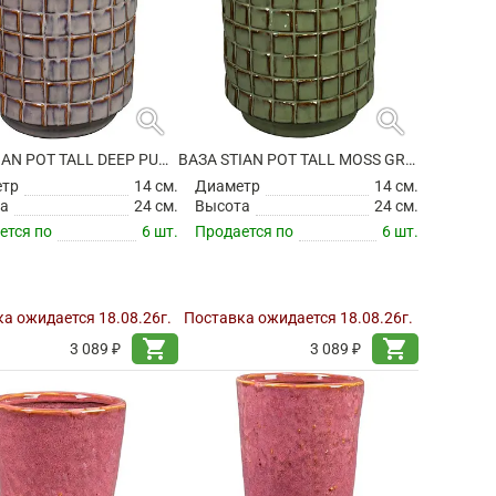
search
search
ВАЗА STIAN POT TALL DEEP PURPLE
ВАЗА STIAN POT TALL MOSS GREEN
етр
14 см.
Диаметр
14 см.
а
24 см.
Высота
24 см.
ется по
6 шт.
Продается по
6 шт.
а ожидается 18.08.26г.
Поставка ожидается 18.08.26г.
shopping_cart
shopping_cart
3 089 ₽
3 089 ₽