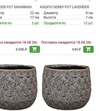
DEB POT SAVANNAH
КАШПО DEBBY POT LAVENDER
етр
22 см.
Диаметр
8 см.
а
17 см.
Высота
7 см.
ется по
2 шт.
Продается по
12 шт.
а ожидается 18.08.26г.
Поставка ожидается 18.08.26г.
shopping_cart
shopping_cart
4 686 ₽
649 ₽