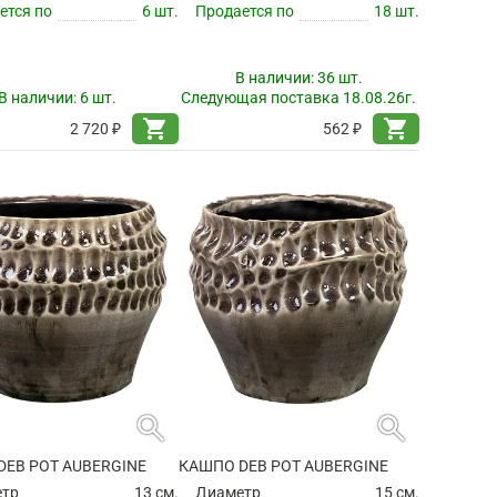
ется по
6 шт.
Продается по
18 шт.
В наличии:
36 шт.
В наличии:
6 шт.
Следующая поставка 18.08.26г.
shopping_cart
shopping_cart
2 720 ₽
562 ₽
search
search
DEB POT AUBERGINE
КАШПО DEB POT AUBERGINE
етр
13 см.
Диаметр
15 см.