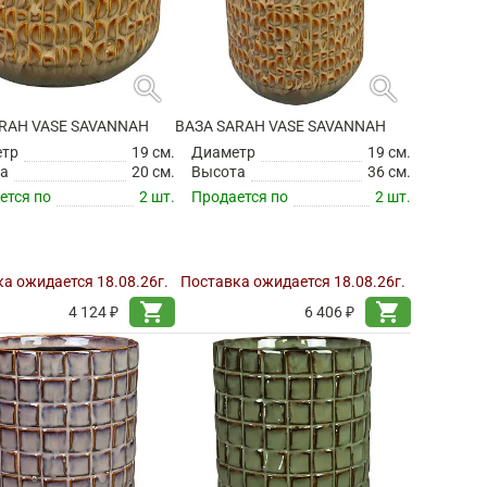
search
search
RAH VASE SAVANNAH
ВАЗА SARAH VASE SAVANNAH
етр
19 см.
Диаметр
19 см.
а
20 см.
Высота
36 см.
ется по
2 шт.
Продается по
2 шт.
а ожидается 18.08.26г.
Поставка ожидается 18.08.26г.
shopping_cart
shopping_cart
4 124 ₽
6 406 ₽