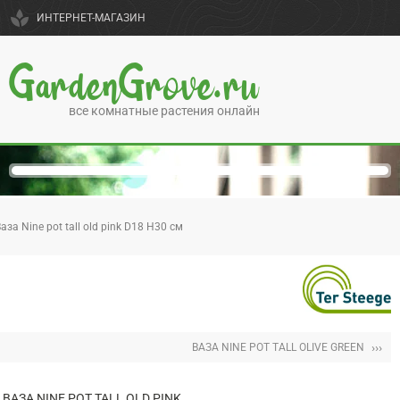
spa
ИНТЕРНЕТ-МАГАЗИН
GardenGrove.ru
все комнатные растения онлайн
аза Nine pot tall old pink D18 H30 см
›››
ВАЗА NINE POT TALL OLIVE GREEN
ВАЗА NINE POT TALL OLD PINK