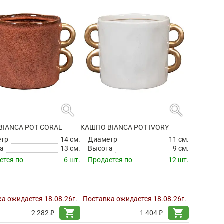
search
search
BIANCA POT CORAL
КАШПО BIANCA POT IVORY
етр
14 см.
Диаметр
11 см.
а
13 см.
Высота
9 см.
ется по
6 шт.
Продается по
12 шт.
а ожидается 18.08.26г.
Поставка ожидается 18.08.26г.
shopping_cart
shopping_cart
2 282 ₽
1 404 ₽