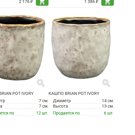
shopping_cart
shopping_cart
2 176 ₽
1 386 ₽
search
search
RIAN POT IVORY
КАШПО BRIAN POT IVORY
етр
7 см.
Диаметр
14 см.
а
7 см.
Высота
13 см.
ется по
12 шт.
Продается по
6 шт.