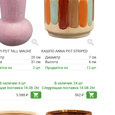
search
search
VI POT TALL MAUVE
КАШПО ANNA POT STRIPED
етр
20 см.
Диаметр
7 см.
а
31 см.
Высота
6 см.
ется по
2 шт.
Продается по
12 шт.
В наличии:
6 шт.
В наличии:
24 шт.
ая поставка 18.08.26г.
Следующая поставка 18.08.26г.
shopping_cart
shopping_cart
5 388 ₽
562 ₽