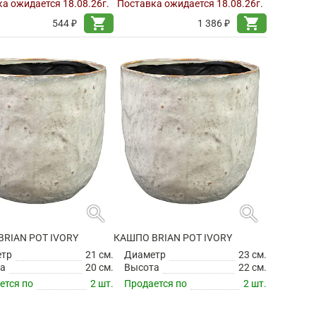
а ожидается 18.08.26г.
Поставка ожидается 18.08.26г.
shopping_cart
shopping_cart
544 ₽
1 386 ₽
search
search
RIAN POT IVORY
КАШПО BRIAN POT IVORY
етр
21 см.
Диаметр
23 см.
а
20 см.
Высота
22 см.
ется по
2 шт.
Продается по
2 шт.