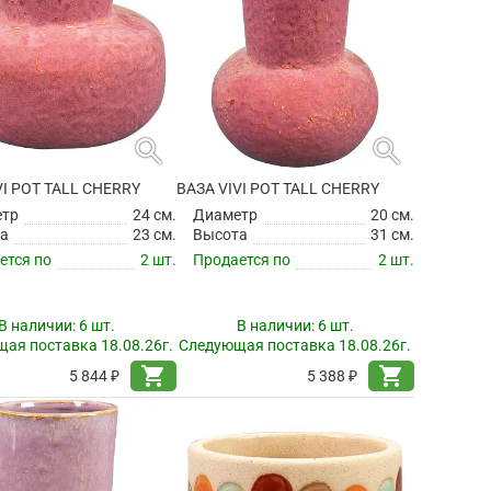
search
search
VI POT TALL CHERRY
ВАЗА VIVI POT TALL CHERRY
етр
24 см.
Диаметр
20 см.
а
23 см.
Высота
31 см.
ется по
2 шт.
Продается по
2 шт.
В наличии:
6 шт.
В наличии:
6 шт.
ая поставка 18.08.26г.
Следующая поставка 18.08.26г.
shopping_cart
shopping_cart
5 844 ₽
5 388 ₽