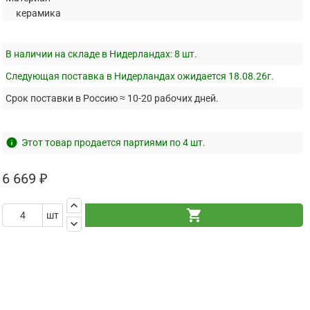
керамика
В наличии на складе в Нидерландах:
8 шт.
Следующая поставка в Нидерландах ожидается 18.08.26г.
Срок поставки в Россию ≈ 10-20 рабочих дней.
info
Этот товар продается партиями по 4 шт.
6 669 ₽
keyboard_arrow_up
shopping_cart
шт
keyboard_arrow_down