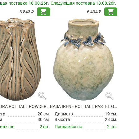
ая поставка 18.08.26г.
Следующая поставка 18.08.26г.
shopping_cart
shopping_cart
3 843 ₽
6 494 ₽
search
search
ВАЗА FLORA POT TALL POWDER TAUPE
ВАЗА IRENE POT TALL PASTEL GREEN
етр
20 см.
Диаметр
19 см.
а
30 см.
Высота
23 см.
ется по
2 шт.
Продается по
2 шт.