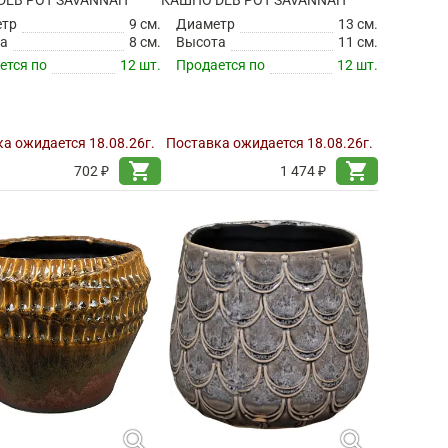
DEB POT SAVANNAH
КАШПО DEB POT SAVANNAH
етр
9 см.
Диаметр
13 см.
а
8 см.
Высота
11 см.
ется по
12 шт.
Продается по
12 шт.
а ожидается 18.08.26г.
Поставка ожидается 18.08.26г.
shopping_cart
shopping_cart
702 ₽
1 474 ₽
search
search