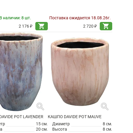
В наличии:
8 шт.
Поставка ожидается 18.08.26г.
shopping_cart
shopping_cart
2 176 ₽
2 720 ₽
search
search
AVIDE POT LAVENDER
КАШПО DAVIDE POT MAUVE
етр
15 см.
Диаметр
8 см.
а
20 см.
Высота
8 см.