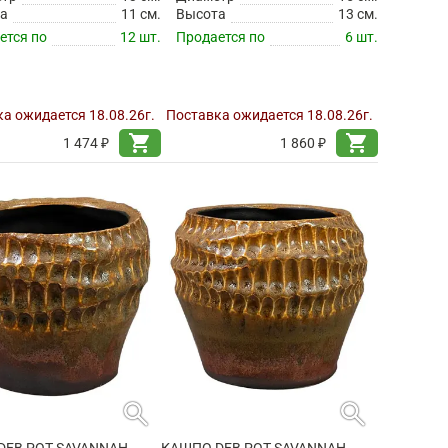
а
11 см.
Высота
13 см.
ется по
12 шт.
Продается по
6 шт.
а ожидается 18.08.26г.
Поставка ожидается 18.08.26г.
shopping_cart
shopping_cart
1 474 ₽
1 860 ₽
search
search