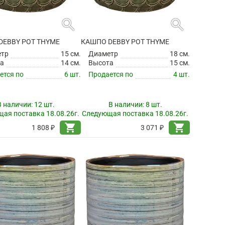
search
search
DEBBY POT THYME
КАШПО DEBBY POT THYME
етр
15 см.
Диаметр
18 см.
а
14 см.
Высота
15 см.
ется по
6 шт.
Продается по
4 шт.
В наличии:
12 шт.
В наличии:
8 шт.
ая поставка 18.08.26г.
Следующая поставка 18.08.26г.
shopping_cart
shopping_cart
1 808 ₽
3 071 ₽