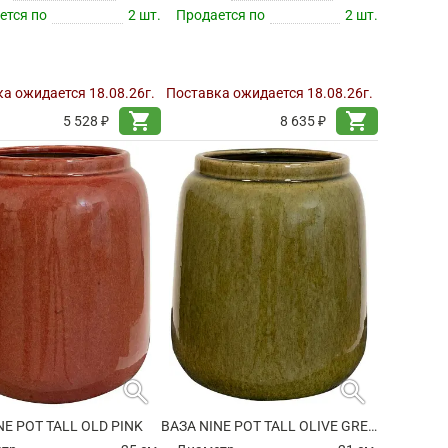
ется по
2 шт.
Продается по
2 шт.
а ожидается 18.08.26г.
Поставка ожидается 18.08.26г.
shopping_cart
shopping_cart
5 528 ₽
8 635 ₽
search
search
NE POT TALL OLD PINK
ВАЗА NINE POT TALL OLIVE GREEN