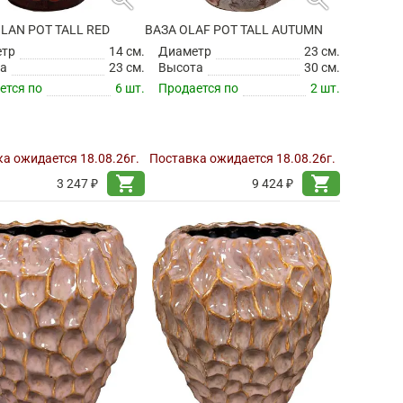
LAN POT TALL RED
ВАЗА OLAF POT TALL AUTUMN
етр
14 см.
Диаметр
23 см.
а
23 см.
Высота
30 см.
ется по
6 шт.
Продается по
2 шт.
а ожидается 18.08.26г.
Поставка ожидается 18.08.26г.
shopping_cart
shopping_cart
3 247 ₽
9 424 ₽