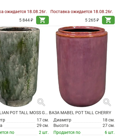
а ожидается 18.08.26г.
Поставка ожидается 18.08.26г.
shopping_cart
shopping_cart
5 844 ₽
5 265 ₽
search
search
ВАЗА JULIAN POT TALL MOSS GREEN
ВАЗА MABEL POT TALL CHERRY
етр
17 см.
Диаметр
18 см.
а
29 см.
Высота
27 см.
ется по
2 шт.
Продается по
6 шт.