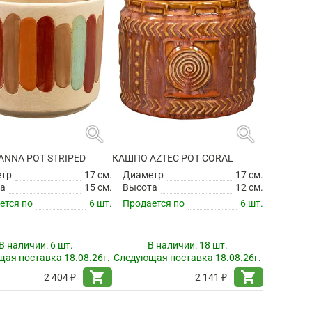
search
search
ANNA POT STRIPED
КАШПО AZTEC POT CORAL
етр
17 см.
Диаметр
17 см.
а
15 см.
Высота
12 см.
ется по
6 шт.
Продается по
6 шт.
В наличии:
6 шт.
В наличии:
18 шт.
ая поставка 18.08.26г.
Следующая поставка 18.08.26г.
shopping_cart
shopping_cart
2 404 ₽
2 141 ₽