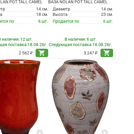
LAN POT TALL CAMEL
ВАЗА NOLAN POT TALL CAMEL
етр
14 см.
Диаметр
14 см.
а
18 см.
Высота
23 см.
ется по
6 шт.
Продается по
6 шт.
В наличии:
12 шт.
В наличии:
6 шт.
ая поставка 18.08.26г.
Следующая поставка 18.08.26г.
shopping_cart
shopping_cart
2 562 ₽
3 247 ₽
search
search