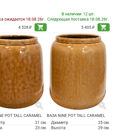
В наличии:
12 шт.
а ожидается 18.08.26г.
Следующая поставка 18.08.26г.
shopping_cart
shopping_cart
4 528 ₽
5 405 ₽
search
search
NE POT TALL CARAMEL
ВАЗА NINE POT TALL CARAMEL
етр
21 см.
Диаметр
25 см.
а
23 см.
Высота
29 см.