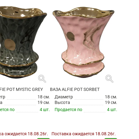
search
search
FIE POT MYSTIC GREY
ВАЗА ALFIE POT SORBET
етр
18 см.
Диаметр
18 см.
а
19 см.
Высота
19 см.
ется по
4 шт.
Продается по
4 шт.
а ожидается 18.08.26г.
Поставка ожидается 18.08.26г.