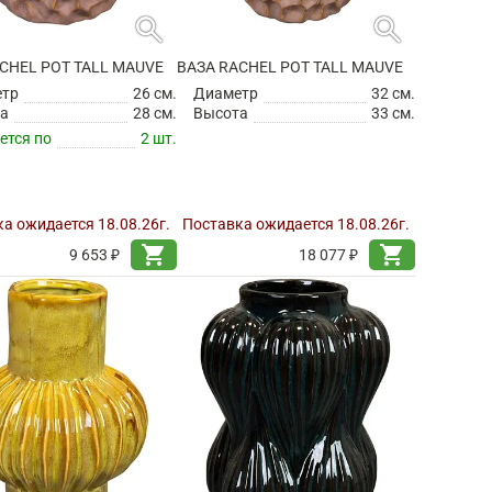
search
search
CHEL POT TALL MAUVE
ВАЗА RACHEL POT TALL MAUVE
етр
26 см.
Диаметр
32 см.
а
28 см.
Высота
33 см.
ется по
2 шт.
а ожидается 18.08.26г.
Поставка ожидается 18.08.26г.
shopping_cart
shopping_cart
9 653 ₽
18 077 ₽