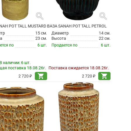
search
search
NAH POT TALL MUSTARD
ВАЗА SANAH POT TALL PETROL
етр
15 см.
Диаметр
14 см.
а
23 см.
Высота
22 см.
ется по
6 шт.
Продается по
6 шт.
В наличии:
6 шт.
ая поставка 18.08.26г.
Поставка ожидается 18.08.26г.
shopping_cart
shopping_cart
2 720 ₽
2 720 ₽