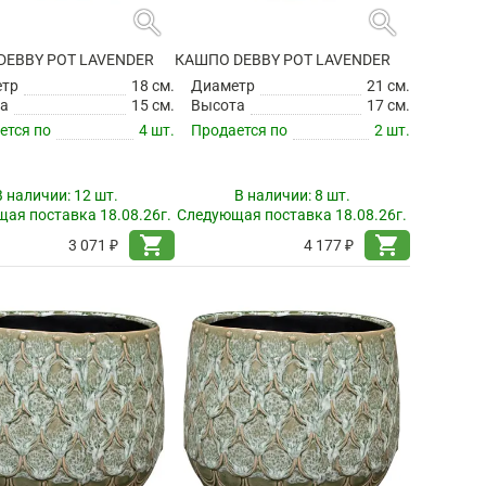
search
search
DEBBY POT LAVENDER
КАШПО DEBBY POT LAVENDER
етр
18 см.
Диаметр
21 см.
а
15 см.
Высота
17 см.
ется по
4 шт.
Продается по
2 шт.
В наличии:
12 шт.
В наличии:
8 шт.
ая поставка 18.08.26г.
Следующая поставка 18.08.26г.
shopping_cart
shopping_cart
3 071 ₽
4 177 ₽