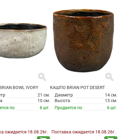
search
search
BRIAN BOWL IVORY
КАШПО BRIAN POT DESERT
етр
21 см.
Диаметр
14 см.
а
10 см.
Высота
13 см.
ется по
6 шт.
Продается по
6 шт.
а ожидается 18.08.26г.
Поставка ожидается 18.08.26г.