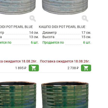
search
search
IDI POT PEARL BLUE
КАШПО DIDI POT PEARL BLUE
етр
14 см.
Диаметр
17 см.
а
13 см.
Высота
15 см.
ется по
6 шт.
Продается по
6 шт.
а ожидается 18.08.26г.
Поставка ожидается 18.08.26г.
shopping_cart
shopping_cart
1 895 ₽
2 738 ₽