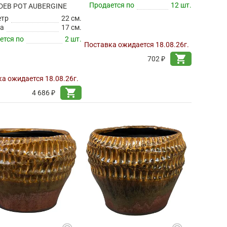
Продается по
12 шт.
DEB POT AUBERGINE
етр
22 см.
а
17 см.
ется по
2 шт.
Поставка ожидается 18.08.26г.
shopping_cart
702 ₽
а ожидается 18.08.26г.
shopping_cart
4 686 ₽