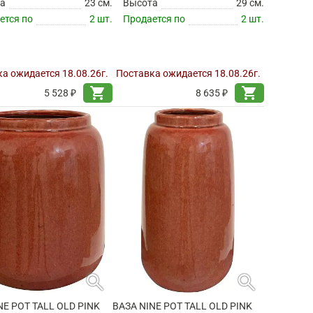
а
23 см.
Высота
29 см.
ется по
2 шт.
Продается по
2 шт.
а ожидается 18.08.26г.
Поставка ожидается 18.08.26г.
shopping_cart
shopping_cart
5 528 ₽
8 635 ₽
search
search
NE POT TALL OLD PINK
ВАЗА NINE POT TALL OLD PINK