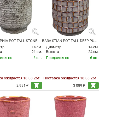
search
search
PHIA POT TALL STONE
ВАЗА STIAN POT TALL DEEP PURPLE
етр
14 см.
Диаметр
14 см.
а
21 см.
Высота
24 см.
ется по
6 шт.
Продается по
6 шт.
а ожидается 18.08.26г.
Поставка ожидается 18.08.26г.
shopping_cart
shopping_cart
2 931 ₽
3 089 ₽