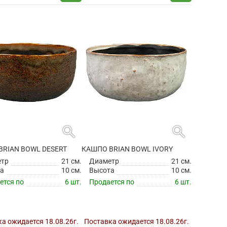
search
search
BRIAN BOWL DESERT
КАШПО BRIAN BOWL IVORY
етр
21 см.
Диаметр
21 см.
а
10 см.
Высота
10 см.
ется по
6 шт.
Продается по
6 шт.
а ожидается 18.08.26г.
Поставка ожидается 18.08.26г.