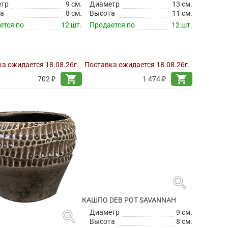
етр
9 см.
Диаметр
13 см.
а
8 см.
Высота
11 см.
ется по
12 шт.
Продается по
12 шт.
а ожидается 18.08.26г.
Поставка ожидается 18.08.26г.
shopping_cart
shopping_cart
702 ₽
1 474 ₽
search
КАШПО DEB POT SAVANNAH
search
Диаметр
9 см.
Высота
8 см.