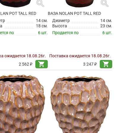
search
search
LAN POT TALL RED
ВАЗА NOLAN POT TALL RED
етр
14 см.
Диаметр
14 см.
а
18 см.
Высота
23 см.
ется по
6 шт.
Продается по
6 шт.
а ожидается 18.08.26г.
Поставка ожидается 18.08.26г.
shopping_cart
shopping_cart
2 562 ₽
3 247 ₽