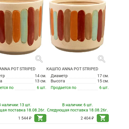
search
search
ANNA POT STRIPED
КАШПО ANNA POT STRIPED
етр
14 см.
Диаметр
17 см.
а
13 см.
Высота
15 см.
ется по
6 шт.
Продается по
6 шт.
В наличии:
13 шт.
В наличии:
6 шт.
ая поставка 18.08.26г.
Следующая поставка 18.08.26г.
shopping_cart
shopping_cart
1 544 ₽
2 404 ₽