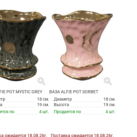
search
search
FIE POT MYSTIC GREY
ВАЗА ALFIE POT SORBET
етр
18 см.
Диаметр
18 см.
а
19 см.
Высота
19 см.
ется по
4 шт.
Продается по
4 шт.
а ожидается 18.08.26г.
Поставка ожидается 18.08.26г.