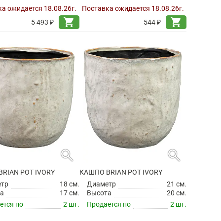
а ожидается 18.08.26г.
Поставка ожидается 18.08.26г.
shopping_cart
shopping_cart
5 493 ₽
544 ₽
search
search
RIAN POT IVORY
КАШПО BRIAN POT IVORY
етр
18 см.
Диаметр
21 см.
а
17 см.
Высота
20 см.
ется по
2 шт.
Продается по
2 шт.