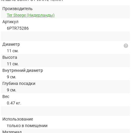
Производитель
Ter Steege (Нидерланды)
Артикул
6PTR75286
Диаметр
help
11 см.
Высота
11 см.
Внутренний диаметр
9 см.
Глубина посадки
9 см.
Вес
0.47 кг.
Использование
только в помещении
Материал