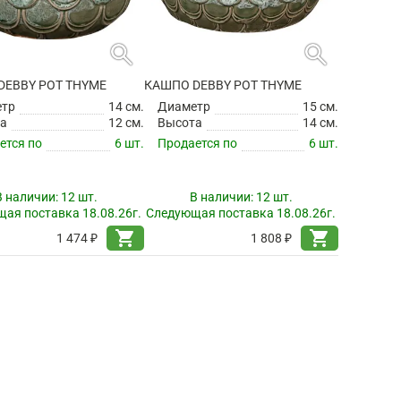
search
search
DEBBY POT THYME
КАШПО DEBBY POT THYME
етр
14 см.
Диаметр
15 см.
а
12 см.
Высота
14 см.
ется по
6 шт.
Продается по
6 шт.
В наличии:
12 шт.
В наличии:
12 шт.
ая поставка 18.08.26г.
Следующая поставка 18.08.26г.
shopping_cart
shopping_cart
1 474 ₽
1 808 ₽