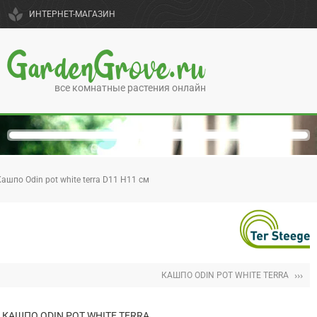
spa
ИНТЕРНЕТ-МАГАЗИН
GardenGrove.ru
все комнатные растения онлайн
ашпо Odin pot white terra D11 H11 см
›››
КАШПО ODIN POT WHITE TERRA
КАШПО ODIN POT WHITE TERRA