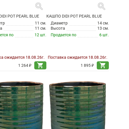
search
search
IDI POT PEARL BLUE
КАШПО DIDI POT PEARL BLUE
етр
11 см.
Диаметр
14 см.
а
11 см.
Высота
13 см.
ется по
12 шт.
Продается по
6 шт.
а ожидается 18.08.26г.
Поставка ожидается 18.08.26г.
shopping_cart
shopping_cart
1 264 ₽
1 895 ₽