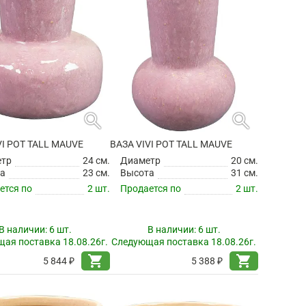
search
search
VI POT TALL MAUVE
ВАЗА VIVI POT TALL MAUVE
етр
24 см.
Диаметр
20 см.
а
23 см.
Высота
31 см.
ется по
2 шт.
Продается по
2 шт.
В наличии:
6 шт.
В наличии:
6 шт.
ая поставка 18.08.26г.
Следующая поставка 18.08.26г.
shopping_cart
shopping_cart
5 844 ₽
5 388 ₽