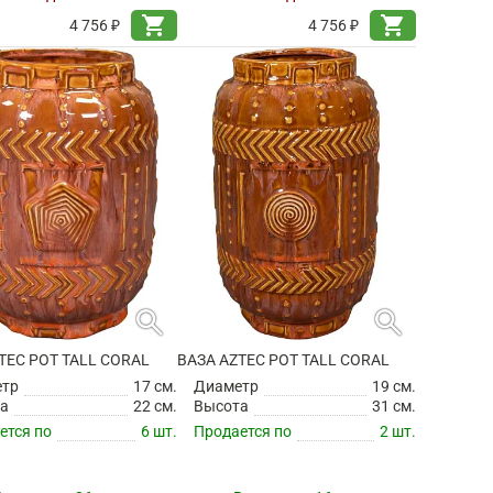
shopping_cart
shopping_cart
4 756 ₽
4 756 ₽
search
search
TEC POT TALL CORAL
ВАЗА AZTEC POT TALL CORAL
етр
17 см.
Диаметр
19 см.
а
22 см.
Высота
31 см.
ется по
6 шт.
Продается по
2 шт.