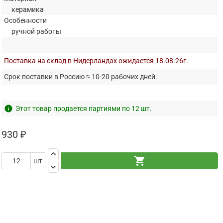
керамика
Особенности
ручной работы
Поставка на склад в Нидерландах ожидается 18.08.26г.
Срок поставки в Россию ≈ 10-20 рабочих дней.
info
Этот товар продается партиями по 12 шт.
930 ₽
keyboard_arrow_up
shopping_cart
шт
keyboard_arrow_down