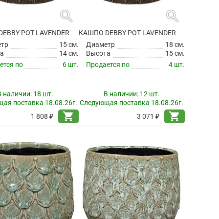
search
search
DEBBY POT LAVENDER
КАШПО DEBBY POT LAVENDER
етр
15 см.
Диаметр
18 см.
а
14 см.
Высота
15 см.
ется по
6 шт.
Продается по
4 шт.
В наличии:
18 шт.
В наличии:
12 шт.
ая поставка 18.08.26г.
Следующая поставка 18.08.26г.
shopping_cart
shopping_cart
1 808 ₽
3 071 ₽