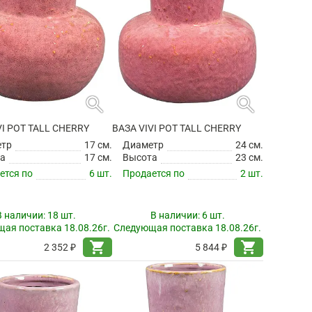
search
search
VI POT TALL CHERRY
ВАЗА VIVI POT TALL CHERRY
етр
17 см.
Диаметр
24 см.
а
17 см.
Высота
23 см.
ется по
6 шт.
Продается по
2 шт.
В наличии:
18 шт.
В наличии:
6 шт.
ая поставка 18.08.26г.
Следующая поставка 18.08.26г.
shopping_cart
shopping_cart
2 352 ₽
5 844 ₽