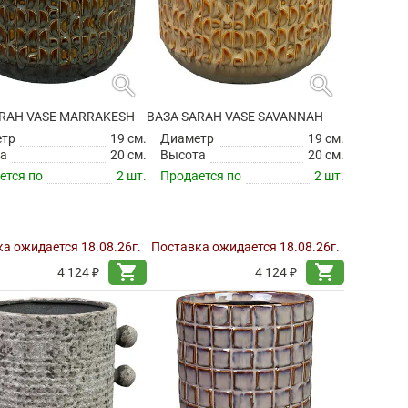
search
search
ARAH VASE MARRAKESH
ВАЗА SARAH VASE SAVANNAH
етр
19 см.
Диаметр
19 см.
а
20 см.
Высота
20 см.
ется по
2 шт.
Продается по
2 шт.
а ожидается 18.08.26г.
Поставка ожидается 18.08.26г.
shopping_cart
shopping_cart
4 124 ₽
4 124 ₽