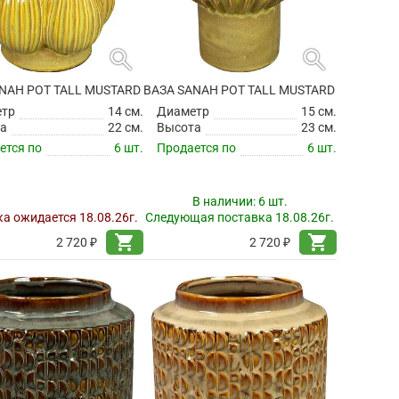
search
search
NAH POT TALL MUSTARD
ВАЗА SANAH POT TALL MUSTARD
етр
14 см.
Диаметр
15 см.
а
22 см.
Высота
23 см.
ется по
6 шт.
Продается по
6 шт.
В наличии:
6 шт.
а ожидается 18.08.26г.
Следующая поставка 18.08.26г.
shopping_cart
shopping_cart
2 720 ₽
2 720 ₽