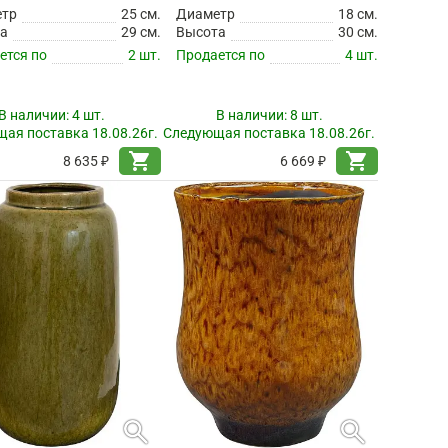
етр
25 см.
Диаметр
18 см.
а
29 см.
Высота
30 см.
ется по
2 шт.
Продается по
4 шт.
В наличии:
4 шт.
В наличии:
8 шт.
ая поставка 18.08.26г.
Следующая поставка 18.08.26г.
shopping_cart
shopping_cart
8 635 ₽
6 669 ₽
search
search