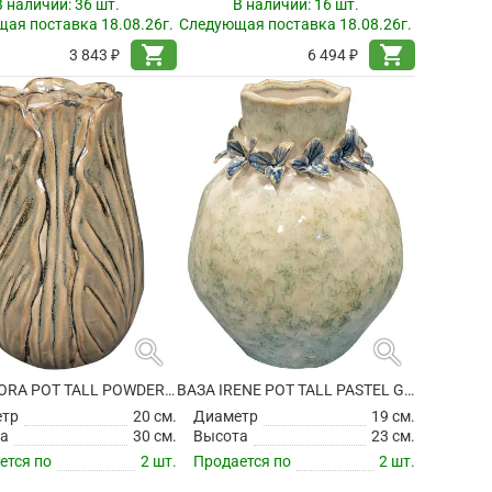
В наличии:
36 шт.
В наличии:
16 шт.
ая поставка 18.08.26г.
Следующая поставка 18.08.26г.
shopping_cart
shopping_cart
3 843 ₽
6 494 ₽
search
search
ВАЗА FLORA POT TALL POWDER TAUPE
ВАЗА IRENE POT TALL PASTEL GREEN
етр
20 см.
Диаметр
19 см.
а
30 см.
Высота
23 см.
ется по
2 шт.
Продается по
2 шт.