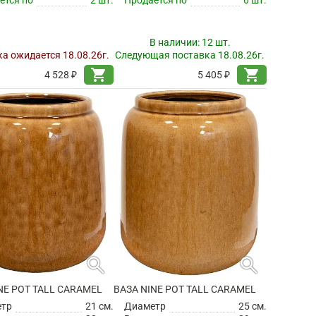
В наличии:
12 шт.
а ожидается 18.08.26г.
Следующая поставка 18.08.26г.
shopping_cart
shopping_cart
4 528 ₽
5 405 ₽
search
search
NE POT TALL CARAMEL
ВАЗА NINE POT TALL CARAMEL
етр
21 см.
Диаметр
25 см.