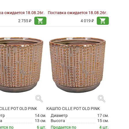
а ожидается 18.08.26г.
Поставка ожидается 18.08.26г.
shopping_cart
shopping_cart
2 755 ₽
4 019 ₽
search
search
ILLE POT OLD PINK
КАШПО CILLE POT OLD PINK
етр
14 см.
Диаметр
17 см.
а
13 см.
Высота
15 см.
ется по
6 шт.
Продается по
4 шт.