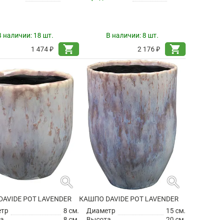
В наличии:
18 шт.
В наличии:
8 шт.
shopping_cart
shopping_cart
1 474 ₽
2 176 ₽
search
search
AVIDE POT LAVENDER
КАШПО DAVIDE POT LAVENDER
етр
8 см.
Диаметр
15 см.
а
8 см.
Высота
20 см.