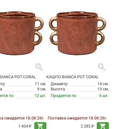
search
search
BIANCA POT CORAL
КАШПО BIANCA POT CORAL
етр
11 см.
Диаметр
14 см.
а
9 см.
Высота
13 см.
ется по
12 шт.
Продается по
6 шт.
а ожидается 18.08.26г.
Поставка ожидается 18.08.26г.
shopping_cart
shopping_cart
1 404 ₽
2 282 ₽