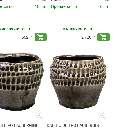
ется по
18 шт.
Продается по
6 шт.
В наличии:
18 шт.
В наличии:
6 шт.
shopping_cart
shopping_cart
562 ₽
2 720 ₽
search
search
DEB POT AUBERGINE
КАШПО DEB POT AUBERGINE