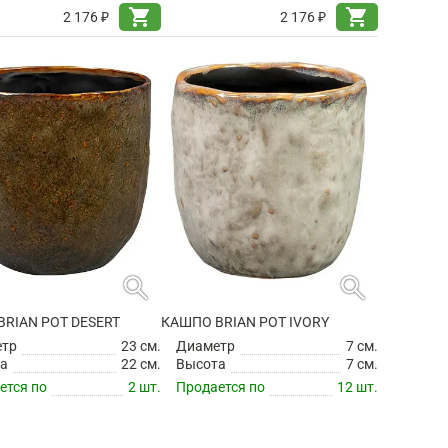
shopping_cart
shopping_cart
2 176 ₽
2 176 ₽
search
search
RIAN POT DESERT
КАШПО BRIAN POT IVORY
етр
23 см.
Диаметр
7 см.
а
22 см.
Высота
7 см.
ется по
2 шт.
Продается по
12 шт.