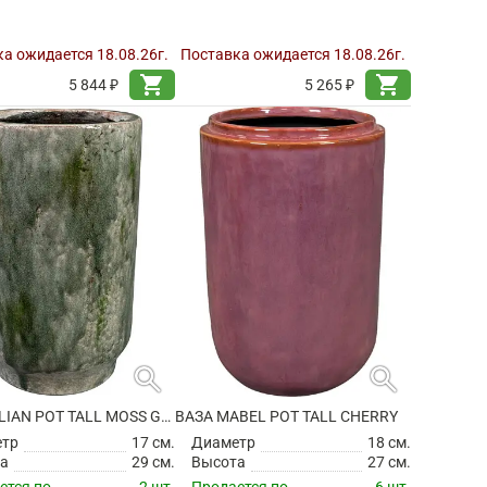
а ожидается 18.08.26г.
Поставка ожидается 18.08.26г.
shopping_cart
shopping_cart
5 844 ₽
5 265 ₽
search
search
ВАЗА JULIAN POT TALL MOSS GREEN
ВАЗА MABEL POT TALL CHERRY
етр
17 см.
Диаметр
18 см.
а
29 см.
Высота
27 см.
ется по
2 шт.
Продается по
6 шт.