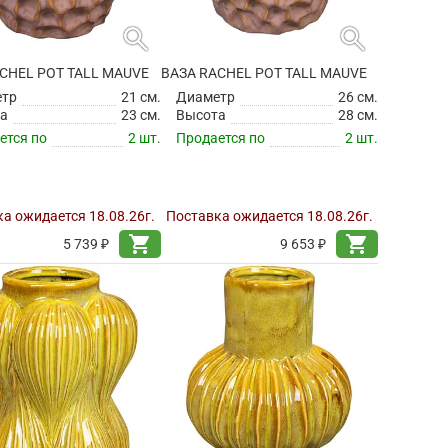
search
search
CHEL POT TALL MAUVE
ВАЗА RACHEL POT TALL MAUVE
етр
21 см.
Диаметр
26 см.
а
23 см.
Высота
28 см.
ется по
2 шт.
Продается по
2 шт.
а ожидается 18.08.26г.
Поставка ожидается 18.08.26г.
shopping_cart
shopping_cart
5 739 ₽
9 653 ₽