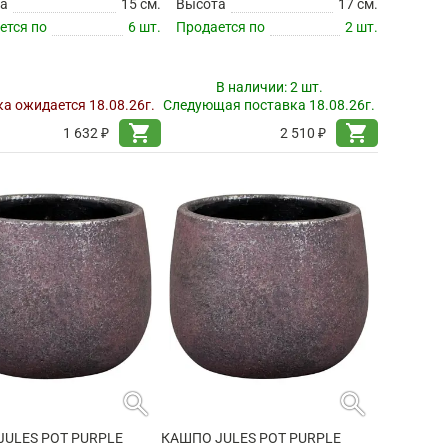
а
15 см.
Высота
17 см.
ется по
6 шт.
Продается по
2 шт.
В наличии:
2 шт.
а ожидается 18.08.26г.
Следующая поставка 18.08.26г.
shopping_cart
shopping_cart
1 632 ₽
2 510 ₽
search
search
JULES POT PURPLE
КАШПО JULES POT PURPLE