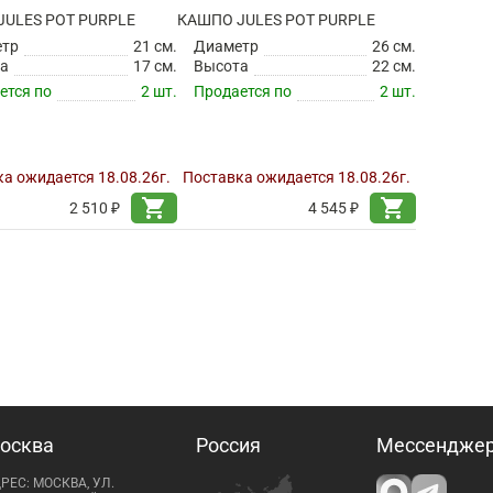
JULES POT PURPLE
КАШПО JULES POT PURPLE
етр
21 см.
Диаметр
26 см.
а
17 см.
Высота
22 см.
ется по
2 шт.
Продается по
2 шт.
а ожидается 18.08.26г.
Поставка ожидается 18.08.26г.
shopping_cart
shopping_cart
2 510 ₽
4 545 ₽
осква
Россия
Мессендже
РЕС: МОСКВА, УЛ.