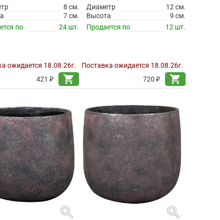
етр
8 см.
Диаметр
12 см.
а
7 см.
Высота
9 см.
ется по
24 шт.
Продается по
12 шт.
а ожидается 18.08.26г.
Поставка ожидается 18.08.26г.
shopping_cart
shopping_cart
421 ₽
720 ₽
search
search