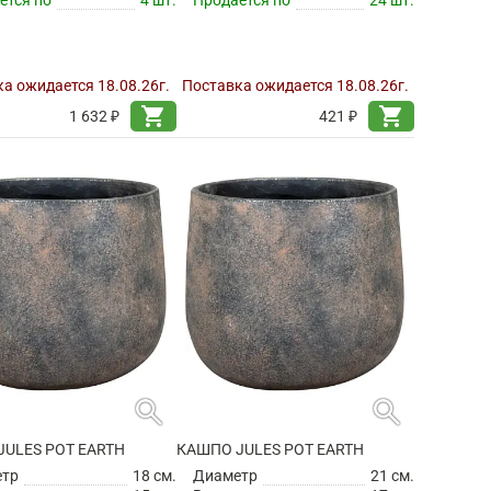
а ожидается 18.08.26г.
Поставка ожидается 18.08.26г.
shopping_cart
shopping_cart
1 632 ₽
421 ₽
search
search
ULES POT EARTH
КАШПО JULES POT EARTH
етр
18 см.
Диаметр
21 см.