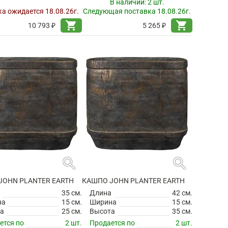
В наличии:
2 шт.
а ожидается 18.08.26г.
Следующая поставка 18.08.26г.
shopping_cart
shopping_cart
10 793 ₽
5 265 ₽
search
search
JOHN PLANTER EARTH
КАШПО JOHN PLANTER EARTH
а
35 см.
Длина
42 см.
на
15 см.
Ширина
15 см.
а
25 см.
Высота
35 см.
ется по
2 шт.
Продается по
2 шт.