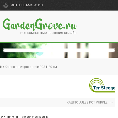
spa
ИНТЕРНЕТ-МАГАЗИН
GardenGrove.ru
все комнатные растения онлайн
de
Кашпо Jules pot purple D23 H20 см
›››
КАШПО JULES POT PURPLE
КАШПО JULES POT PURPLE