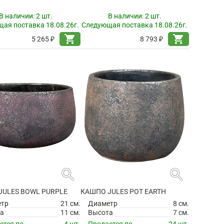
В наличии:
2 шт.
В наличии:
2 шт.
ая поставка 18.08.26г.
Следующая поставка 18.08.26г.
shopping_cart
shopping_cart
5 265 ₽
8 793 ₽
search
search
JULES BOWL PURPLE
КАШПО JULES POT EARTH
етр
21 см.
Диаметр
8 см.
а
11 см.
Высота
7 см.
ется по
4 шт.
Продается по
24 шт.