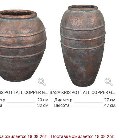
search
search
ВАЗА KRIS POT TALL COPPER GREY
ВАЗА KRIS POT TALL COPPER GREY
етр
29 см.
Диаметр
27 см.
а
32 см.
Высота
47 см.
а ожидается 18.08.26г.
Поставка ожидается 18.08.26г.