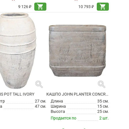
shopping_cart
shopping_cart
9 126 ₽
10 793 ₽
search
search
IS POT TALL IVORY
КАШПО JOHN PLANTER CONCRETE
етр
27 см.
Длина
35 см.
а
47 см.
Ширина
15 см.
Высота
25 см.
Продается по
2 шт.