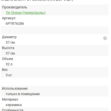
Производитель
Ter Steege (Нидерланды)
Артикул
6PTR76286
Диаметр
help
37 см.
Высота
37 см.
Объем
32 л.
Вес
5 кг.
Использование
только в помещении
Материал
керамика
Особенности