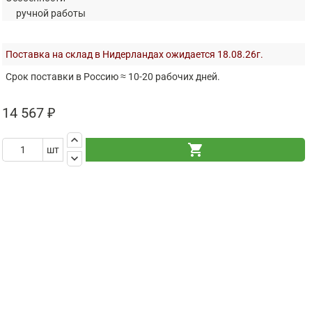
ручной работы
Поставка на склад в Нидерландах ожидается 18.08.26г.
Срок поставки в Россию ≈ 10-20 рабочих дней.
14 567 ₽
keyboard_arrow_up
shopping_cart
шт
keyboard_arrow_down