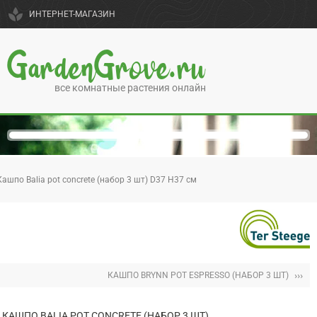
spa
ИНТЕРНЕТ-МАГАЗИН
GardenGrove.ru
все комнатные растения онлайн
Кашпо Balia pot concrete (набор 3 шт) D37 H37 см
›››
КАШПО BRYNN POT ESPRESSO (НАБОР 3 ШТ)
КАШПО BALIA POT CONCRETE (НАБОР 3 ШТ)