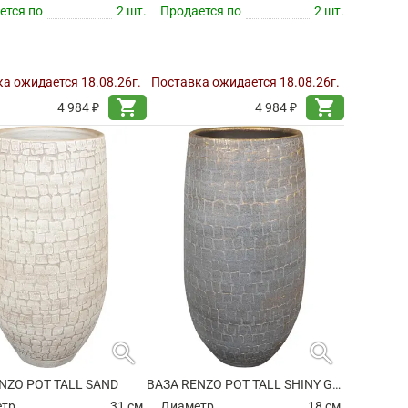
ется по
2 шт.
Продается по
2 шт.
а ожидается 18.08.26г.
Поставка ожидается 18.08.26г.
shopping_cart
shopping_cart
4 984 ₽
4 984 ₽
search
search
NZO POT TALL SAND
ВАЗА RENZO POT TALL SHINY GREY
етр
31 см.
Диаметр
18 см.