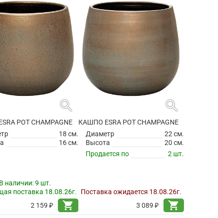
search
search
ESRA POT CHAMPAGNE
КАШПО ESRA POT CHAMPAGNE
етр
18 см.
Диаметр
22 см.
а
16 см.
Высота
20 см.
Продается по
2 шт.
В наличии:
9 шт.
ая поставка 18.08.26г.
Поставка ожидается 18.08.26г.
shopping_cart
shopping_cart
2 159 ₽
3 089 ₽