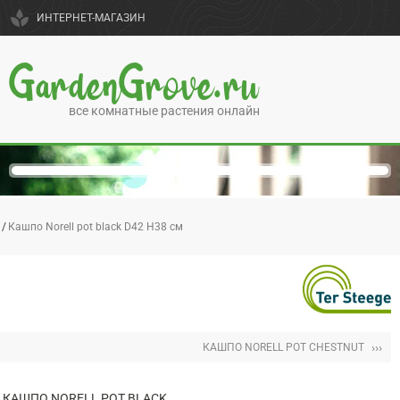
spa
ИНТЕРНЕТ-МАГАЗИН
GardenGrove.ru
все комнатные растения онлайн
Кашпо Norell pot black D42 H38 см
›››
КАШПО NORELL POT CHESTNUT
КАШПО NORELL POT BLACK