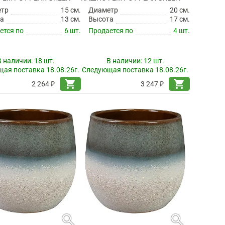
етр
15 см.
Диаметр
20 см.
а
13 см.
Высота
17 см.
ется по
6 шт.
Продается по
4 шт.
В наличии:
18 шт.
В наличии:
12 шт.
ая поставка 18.08.26г.
Следующая поставка 18.08.26г.
shopping_cart
shopping_cart
2 264 ₽
3 247 ₽
search
search