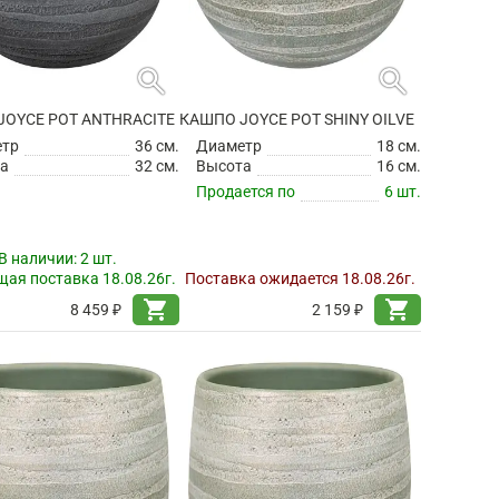
search
search
JOYCE POT ANTHRACITE
КАШПО JOYCE POT SHINY OILVE
етр
36 см.
Диаметр
18 см.
а
32 см.
Высота
16 см.
Продается по
6 шт.
В наличии:
2 шт.
ая поставка 18.08.26г.
Поставка ожидается 18.08.26г.
shopping_cart
shopping_cart
8 459 ₽
2 159 ₽