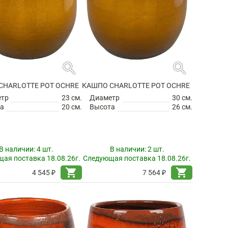
search
search
CHARLOTTE POT OCHRE
КАШПО CHARLOTTE POT OCHRE
етр
23 см.
Диаметр
30 см.
а
20 см.
Высота
26 см.
В наличии:
4 шт.
В наличии:
2 шт.
ая поставка 18.08.26г.
Следующая поставка 18.08.26г.
shopping_cart
shopping_cart
4 545 ₽
7 564 ₽