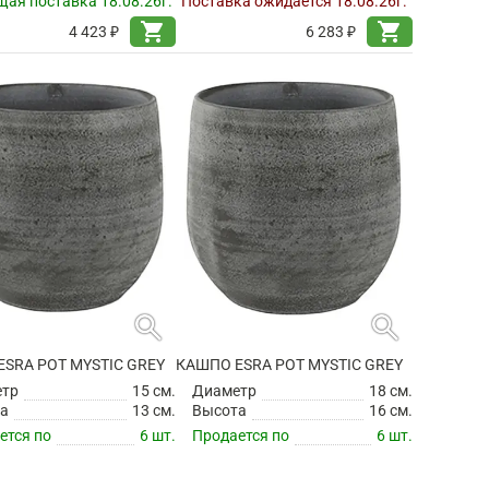
ая поставка 18.08.26г.
Поставка ожидается 18.08.26г.
shopping_cart
shopping_cart
4 423 ₽
6 283 ₽
search
search
SRA POT MYSTIC GREY
КАШПО ESRA POT MYSTIC GREY
етр
15 см.
Диаметр
18 см.
а
13 см.
Высота
16 см.
ется по
6 шт.
Продается по
6 шт.