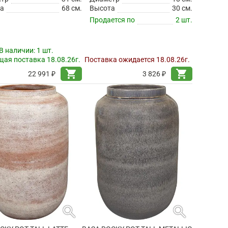
а
68 см.
Высота
30 см.
Продается по
2 шт.
В наличии:
1 шт.
ая поставка 18.08.26г.
Поставка ожидается 18.08.26г.
shopping_cart
shopping_cart
22 991 ₽
3 826 ₽
search
search