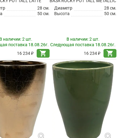
CKY POT TALL LATTE
ВАЗА ROCKY POT TALL METALLIC
етр
28 см.
Диаметр
28 см.
а
50 см.
Высота
50 см.
В наличии:
2 шт.
В наличии:
2 шт.
ая поставка 18.08.26г.
Следующая поставка 18.08.26г.
shopping_cart
shopping_cart
16 234 ₽
16 234 ₽
search
search