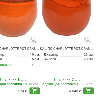
search
search
КАШПО CHARLOTTE POT ORANGE
КАШПО CHARLOTTE POT ORANGE
етр
19 см.
Диаметр
23 см.
а
16 см.
Высота
20 см.
ется по
4 шт.
В наличии:
8 шт.
В наличии:
2 шт.
ая поставка 18.08.26г.
Следующая поставка 18.08.26г.
shopping_cart
shopping_cart
3 054 ₽
4 545 ₽