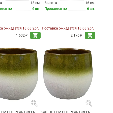
а
13 см.
Высота
16 см.
ется по
6 шт.
Продается по
6 шт.
а ожидается 18.08.26г.
Поставка ожидается 18.08.26г.
shopping_cart
shopping_cart
1 632 ₽
2 176 ₽
search
search
FEM POT PEAR GREEN
КАШПО FEM POT PEAR GREEN