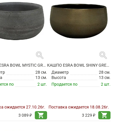
search
search
КАШПО ESRA BOWL MYSTIC GREY
КАШПО ESRA BOWL SHINY GREEN
етр
28 см.
Диаметр
28 см.
а
13 см.
Высота
13 см.
ется по
2 шт.
Продается по
2 шт.
а ожидается 27.10.26г.
Поставка ожидается 18.08.26г.
shopping_cart
shopping_cart
3 089 ₽
3 229 ₽