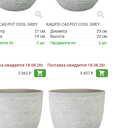
search
search
CAS POT COOL GREY
КАШПО CAS POT COOL GREY
етр
21 см.
Диаметр
25 см.
а
19 см.
Высота
23 см.
ется по
2 шт.
Продается по
2 шт.
а ожидается 18.08.26г.
Поставка ожидается 18.08.26г.
shopping_cart
shopping_cart
2 562 ₽
3 457 ₽