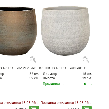
search
search
ESRA POT CHAMPAGNE
КАШПО ESRA POT CONCRETE
етр
36 см.
Диаметр
15 см.
а
32 см.
Высота
13 см.
Продается по
6 шт.
а ожидается 18.08.26г.
Поставка ожидается 18.08.26г.