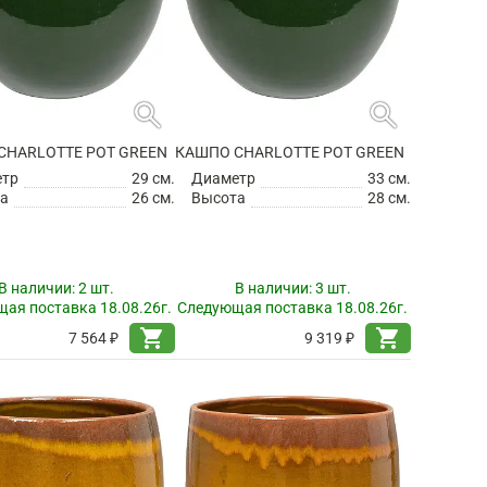
search
search
CHARLOTTE POT GREEN
КАШПО CHARLOTTE POT GREEN
етр
29 см.
Диаметр
33 см.
а
26 см.
Высота
28 см.
В наличии:
2 шт.
В наличии:
3 шт.
ая поставка 18.08.26г.
Следующая поставка 18.08.26г.
shopping_cart
shopping_cart
7 564 ₽
9 319 ₽