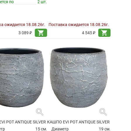
ется по
2 шт.
а ожидается 18.08.26г.
Поставка ожидается 18.08.26г.
shopping_cart
shopping_cart
3 089 ₽
4 545 ₽
search
search
VI POT ANTIQUE SILVER
КАШПО EVI POT ANTIQUE SILVER
етр
15 см.
Диаметр
19 см.