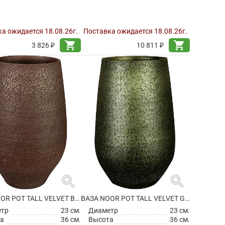
а ожидается 18.08.26г.
Поставка ожидается 18.08.26г.
shopping_cart
shopping_cart
3 826 ₽
10 811 ₽
search
search
ВАЗА NOOR POT TALL VELVET BROWN
ВАЗА NOOR POT TALL VELVET GREEN
етр
23 см.
Диаметр
23 см.
а
36 см.
Высота
36 см.