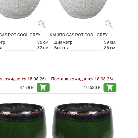
search
search
CAS POT COOL GREY
КАШПО CAS POT COOL GREY
етр
36 см.
Диаметр
39 см.
а
32 см.
Высота
36 см.
а ожидается 18.08.26г.
Поставка ожидается 18.08.26г.
shopping_cart
shopping_cart
8 178 ₽
10 530 ₽