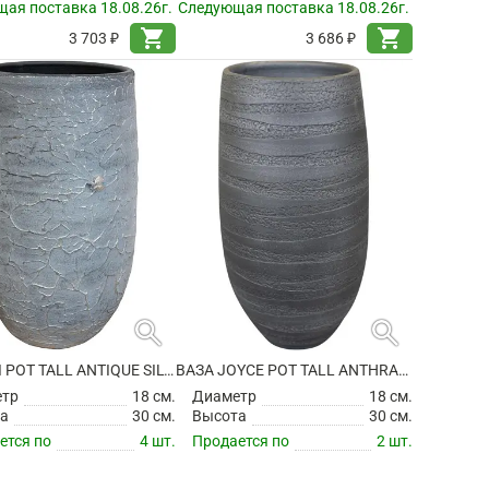
ая поставка 18.08.26г.
Следующая поставка 18.08.26г.
shopping_cart
shopping_cart
3 703 ₽
3 686 ₽
search
search
ВАЗА EVI POT TALL ANTIQUE SILVER
ВАЗА JOYCE POT TALL ANTHRACITE
етр
18 см.
Диаметр
18 см.
а
30 см.
Высота
30 см.
ется по
4 шт.
Продается по
2 шт.