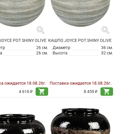
search
search
OYCE POT SHINY OLIVE
КАШПО JOYCE POT SHINY OLIVE
етр
26 см.
Диаметр
36 см.
а
26 см.
Высота
32 см.
а ожидается 18.08.26г.
Поставка ожидается 18.08.26г.
shopping_cart
shopping_cart
4 616 ₽
8 459 ₽