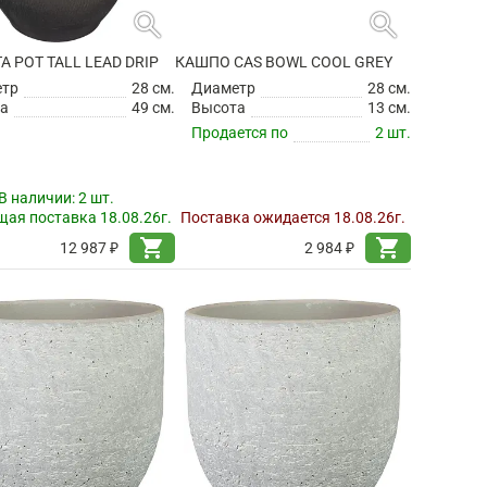
search
search
TA POT TALL LEAD DRIP
КАШПО CAS BOWL COOL GREY
етр
28 см.
Диаметр
28 см.
а
49 см.
Высота
13 см.
Продается по
2 шт.
В наличии:
2 шт.
ая поставка 18.08.26г.
Поставка ожидается 18.08.26г.
shopping_cart
shopping_cart
12 987 ₽
2 984 ₽