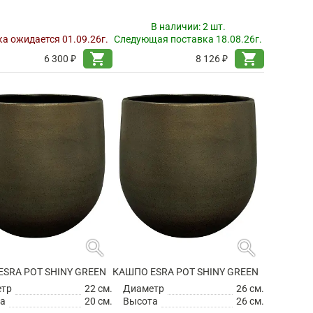
В наличии:
2 шт.
а ожидается 01.09.26г.
Следующая поставка 18.08.26г.
shopping_cart
shopping_cart
6 300 ₽
8 126 ₽
search
search
SRA POT SHINY GREEN
КАШПО ESRA POT SHINY GREEN
етр
22 см.
Диаметр
26 см.
а
20 см.
Высота
26 см.