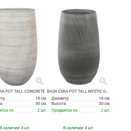
search
search
RA POT TALL CONCRETE
ВАЗА ESRA POT TALL MYSTIC GREY
етр
18 см.
Диаметр
18 см.
а
30 см.
Высота
30 см.
ется по
2 шт.
Продается по
2 шт.
В наличии:
4 шт.
В наличии:
4 шт.