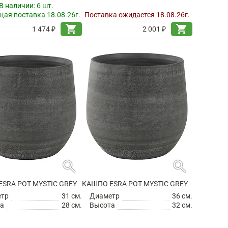
В наличии:
6 шт.
ая поставка 18.08.26г.
Поставка ожидается 18.08.26г.
shopping_cart
shopping_cart
1 474 ₽
2 001 ₽
search
search
SRA POT MYSTIC GREY
КАШПО ESRA POT MYSTIC GREY
етр
31 см.
Диаметр
36 см.
а
28 см.
Высота
32 см.