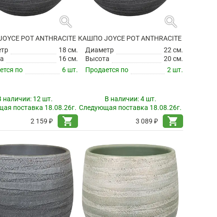
search
search
JOYCE POT ANTHRACITE
КАШПО JOYCE POT ANTHRACITE
етр
18 см.
Диаметр
22 см.
а
16 см.
Высота
20 см.
ется по
6 шт.
Продается по
2 шт.
В наличии:
12 шт.
В наличии:
4 шт.
ая поставка 18.08.26г.
Следующая поставка 18.08.26г.
shopping_cart
shopping_cart
2 159 ₽
3 089 ₽