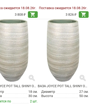
а ожидается 18.08.26г.
Поставка ожидается 18.08.26г.
shopping_cart
shopping_cart
3 808 ₽
3 826 ₽
search
search
ВАЗА JOYCE POT TALL SHINY OLIVE
ВАЗА JOYCE POT TALL SHINY OLIVE
етр
18 см.
Диаметр
27 см.
а
30 см.
Высота
50 см.
ется по
2 шт.