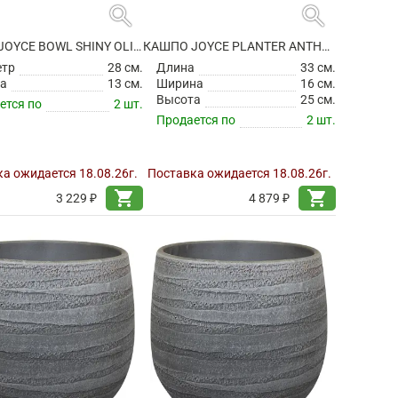
search
search
КАШПО JOYCE BOWL SHINY OLIVE
КАШПО JOYCE PLANTER ANTHRACITE
етр
28 см.
Длина
33 см.
а
13 см.
Ширина
16 см.
Высота
25 см.
ется по
2 шт.
Продается по
2 шт.
а ожидается 18.08.26г.
Поставка ожидается 18.08.26г.
shopping_cart
shopping_cart
3 229 ₽
4 879 ₽