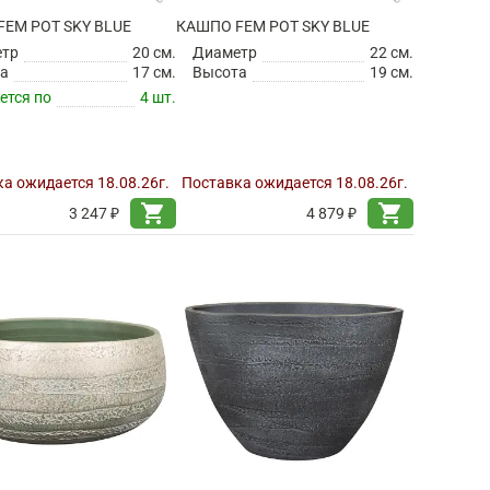
EM POT SKY BLUE
КАШПО FEM POT SKY BLUE
етр
20 см.
Диаметр
22 см.
а
17 см.
Высота
19 см.
ется по
4 шт.
а ожидается 18.08.26г.
Поставка ожидается 18.08.26г.
shopping_cart
shopping_cart
3 247 ₽
4 879 ₽