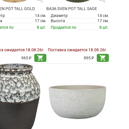
EN POT TALL GOLD
ВАЗА SVEN POT TALL SAGE
етр
14 см.
Диаметр
14 см.
а
17 см.
Высота
17 см.
ется по
8 шт.
Продается по
8 шт.
а ожидается 18.08.26г.
Поставка ожидается 18.08.26г.
shopping_cart
shopping_cart
965 ₽
895 ₽