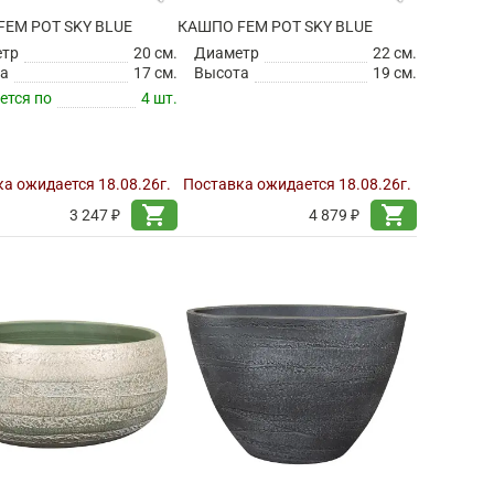
EM POT SKY BLUE
КАШПО FEM POT SKY BLUE
етр
20 см.
Диаметр
22 см.
а
17 см.
Высота
19 см.
ется по
4 шт.
а ожидается 18.08.26г.
Поставка ожидается 18.08.26г.
shopping_cart
shopping_cart
3 247 ₽
4 879 ₽