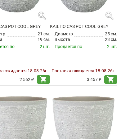
search
search
CAS POT COOL GREY
КАШПО CAS POT COOL GREY
етр
21 см.
Диаметр
25 см.
а
19 см.
Высота
23 см.
ется по
2 шт.
Продается по
2 шт.
а ожидается 18.08.26г.
Поставка ожидается 18.08.26г.
shopping_cart
shopping_cart
2 562 ₽
3 457 ₽