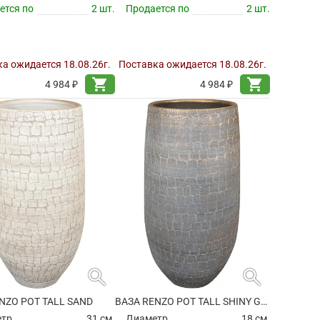
ется по
2 шт.
Продается по
2 шт.
а ожидается 18.08.26г.
Поставка ожидается 18.08.26г.
shopping_cart
shopping_cart
4 984 ₽
4 984 ₽
search
search
NZO POT TALL SAND
ВАЗА RENZO POT TALL SHINY GREY
етр
31 см.
Диаметр
18 см.