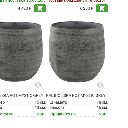
ая поставка 18.08.26г.
Поставка ожидается 18.08.26г.
shopping_cart
shopping_cart
4 423 ₽
6 283 ₽
search
search
SRA POT MYSTIC GREY
КАШПО ESRA POT MYSTIC GREY
етр
15 см.
Диаметр
18 см.
а
13 см.
Высота
16 см.
ется по
6 шт.
Продается по
6 шт.