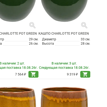
search
search
CHARLOTTE POT GREEN
КАШПО CHARLOTTE POT GREEN
етр
29 см.
Диаметр
33 см.
а
26 см.
Высота
28 см.
В наличии:
2 шт.
В наличии:
3 шт.
ая поставка 18.08.26г.
Следующая поставка 18.08.26г.
shopping_cart
shopping_cart
7 564 ₽
9 319 ₽