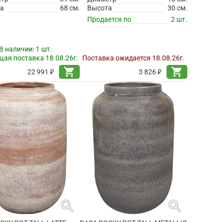
а
68 см.
Высота
30 см.
Продается по
2 шт.
В наличии:
1 шт.
ая поставка 18.08.26г.
Поставка ожидается 18.08.26г.
shopping_cart
shopping_cart
22 991 ₽
3 826 ₽
search
search