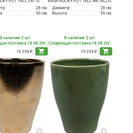
CKY POT TALL LATTE
ВАЗА ROCKY POT TALL METALLIC
етр
28 см.
Диаметр
28 см.
а
50 см.
Высота
50 см.
В наличии:
2 шт.
В наличии:
2 шт.
ая поставка 18.08.26г.
Следующая поставка 18.08.26г.
shopping_cart
shopping_cart
16 234 ₽
16 234 ₽
search
search