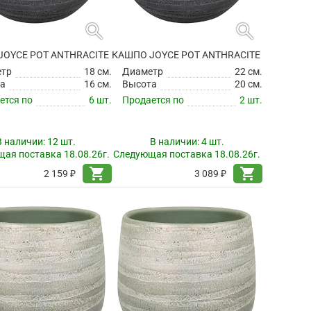
search
search
JOYCE POT ANTHRACITE
КАШПО JOYCE POT ANTHRACITE
етр
18 см.
Диаметр
22 см.
а
16 см.
Высота
20 см.
ется по
6 шт.
Продается по
2 шт.
В наличии:
12 шт.
В наличии:
4 шт.
ая поставка 18.08.26г.
Следующая поставка 18.08.26г.
shopping_cart
shopping_cart
2 159 ₽
3 089 ₽