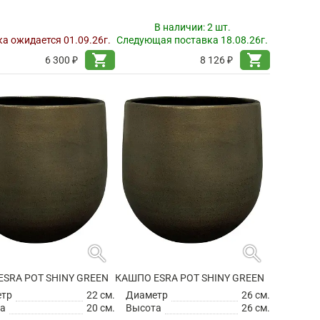
В наличии:
2 шт.
а ожидается 01.09.26г.
Следующая поставка 18.08.26г.
shopping_cart
shopping_cart
6 300 ₽
8 126 ₽
search
search
SRA POT SHINY GREEN
КАШПО ESRA POT SHINY GREEN
етр
22 см.
Диаметр
26 см.
а
20 см.
Высота
26 см.