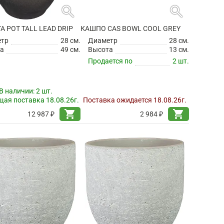
search
search
TA POT TALL LEAD DRIP
КАШПО CAS BOWL COOL GREY
етр
28 см.
Диаметр
28 см.
а
49 см.
Высота
13 см.
Продается по
2 шт.
В наличии:
2 шт.
ая поставка 18.08.26г.
Поставка ожидается 18.08.26г.
shopping_cart
shopping_cart
12 987 ₽
2 984 ₽