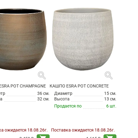
search
search
ESRA POT CHAMPAGNE
КАШПО ESRA POT CONCRETE
етр
36 см.
Диаметр
15 см.
а
32 см.
Высота
13 см.
Продается по
6 шт.
а ожидается 18.08.26г.
Поставка ожидается 18.08.26г.