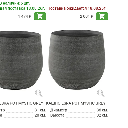
В наличии:
6 шт.
ая поставка 18.08.26г.
Поставка ожидается 18.08.26г.
shopping_cart
shopping_cart
1 474 ₽
2 001 ₽
search
search
SRA POT MYSTIC GREY
КАШПО ESRA POT MYSTIC GREY
етр
31 см.
Диаметр
36 см.
а
28 см.
Высота
32 см.