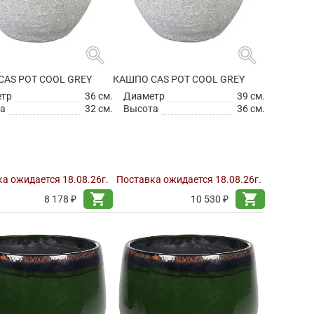
search
search
CAS POT COOL GREY
КАШПО CAS POT COOL GREY
етр
36 см.
Диаметр
39 см.
а
32 см.
Высота
36 см.
а ожидается 18.08.26г.
Поставка ожидается 18.08.26г.
shopping_cart
shopping_cart
8 178 ₽
10 530 ₽