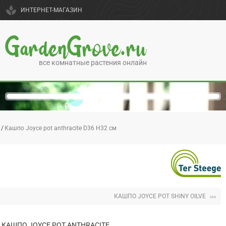
spa
ИНТЕРНЕТ-МАГАЗИН
GardenGrove.ru
все комнатные растения онлайн
Кашпо Joyce pot anthracite D36 H32 см
›››
КАШПО JOYCE POT SHINY OILVE
КАШПО JOYCE POT ANTHRACITE