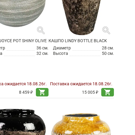
search
search
OYCE POT SHINY OLIVE
КАШПО LINDY BOTTLE BLACK
етр
36 см.
Диаметр
28 см.
а
32 см.
Высота
50 см.
а ожидается 18.08.26г.
Поставка ожидается 18.08.26г.
shopping_cart
shopping_cart
8 459 ₽
15 005 ₽