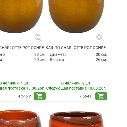
search
search
CHARLOTTE POT OCHRE
КАШПО CHARLOTTE POT OCHRE
етр
23 см.
Диаметр
30 см.
а
20 см.
Высота
26 см.
В наличии:
4 шт.
В наличии:
2 шт.
ая поставка 18.08.26г.
Следующая поставка 18.08.26г.
shopping_cart
shopping_cart
4 545 ₽
7 564 ₽