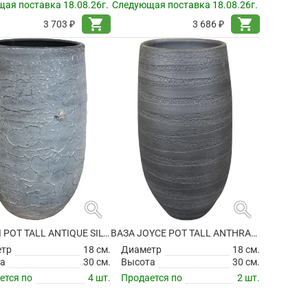
ая поставка 18.08.26г.
Следующая поставка 18.08.26г.
shopping_cart
shopping_cart
3 703 ₽
3 686 ₽
search
search
ВАЗА EVI POT TALL ANTIQUE SILVER
ВАЗА JOYCE POT TALL ANTHRACITE
етр
18 см.
Диаметр
18 см.
а
30 см.
Высота
30 см.
ется по
4 шт.
Продается по
2 шт.