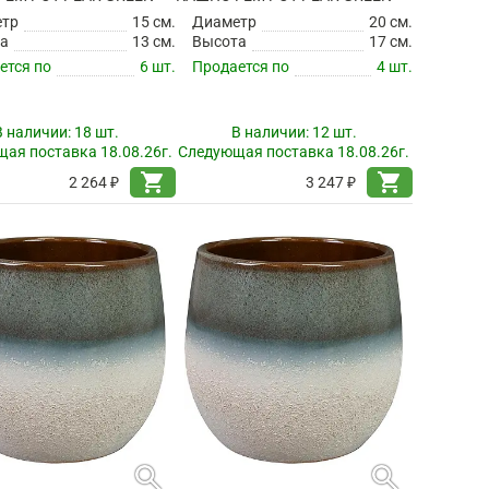
етр
15 см.
Диаметр
20 см.
а
13 см.
Высота
17 см.
ется по
6 шт.
Продается по
4 шт.
В наличии:
18 шт.
В наличии:
12 шт.
ая поставка 18.08.26г.
Следующая поставка 18.08.26г.
shopping_cart
shopping_cart
2 264 ₽
3 247 ₽
search
search