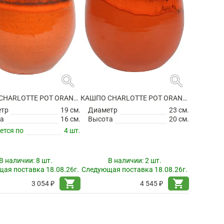
search
search
КАШПО CHARLOTTE POT ORANGE
КАШПО CHARLOTTE POT ORANGE
етр
19 см.
Диаметр
23 см.
а
16 см.
Высота
20 см.
ется по
4 шт.
В наличии:
8 шт.
В наличии:
2 шт.
ая поставка 18.08.26г.
Следующая поставка 18.08.26г.
shopping_cart
shopping_cart
3 054 ₽
4 545 ₽