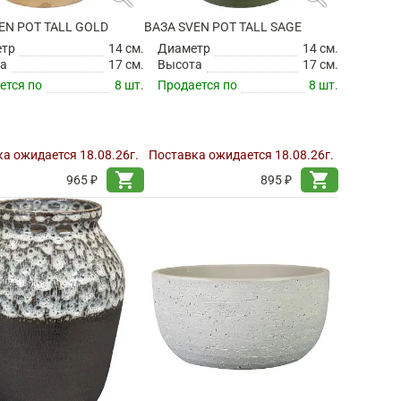
EN POT TALL GOLD
ВАЗА SVEN POT TALL SAGE
етр
14 см.
Диаметр
14 см.
а
17 см.
Высота
17 см.
ется по
8 шт.
Продается по
8 шт.
а ожидается 18.08.26г.
Поставка ожидается 18.08.26г.
shopping_cart
shopping_cart
965 ₽
895 ₽