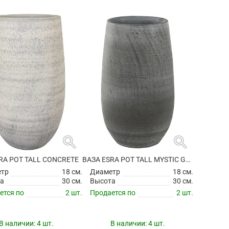
search
search
RA POT TALL CONCRETE
ВАЗА ESRA POT TALL MYSTIC GREY
етр
18 см.
Диаметр
18 см.
а
30 см.
Высота
30 см.
ется по
2 шт.
Продается по
2 шт.
В наличии:
4 шт.
В наличии:
4 шт.