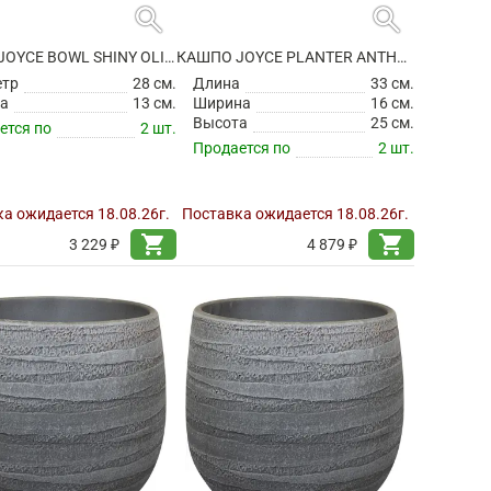
search
search
КАШПО JOYCE BOWL SHINY OLIVE
КАШПО JOYCE PLANTER ANTHRACITE
етр
28 см.
Длина
33 см.
а
13 см.
Ширина
16 см.
Высота
25 см.
ется по
2 шт.
Продается по
2 шт.
а ожидается 18.08.26г.
Поставка ожидается 18.08.26г.
shopping_cart
shopping_cart
3 229 ₽
4 879 ₽