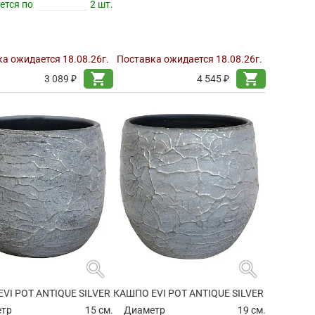
ется по
2 шт.
а ожидается 18.08.26г.
Поставка ожидается 18.08.26г.
shopping_cart
shopping_cart
3 089 ₽
4 545 ₽
search
search
VI POT ANTIQUE SILVER
КАШПО EVI POT ANTIQUE SILVER
етр
15 см.
Диаметр
19 см.