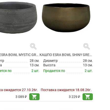
search
search
КАШПО ESRA BOWL MYSTIC GREY
КАШПО ESRA BOWL SHINY GREEN
етр
28 см.
Диаметр
28 см.
а
13 см.
Высота
13 см.
ется по
2 шт.
Продается по
2 шт.
а ожидается 27.10.26г.
Поставка ожидается 18.08.26г.
shopping_cart
shopping_cart
3 089 ₽
3 229 ₽