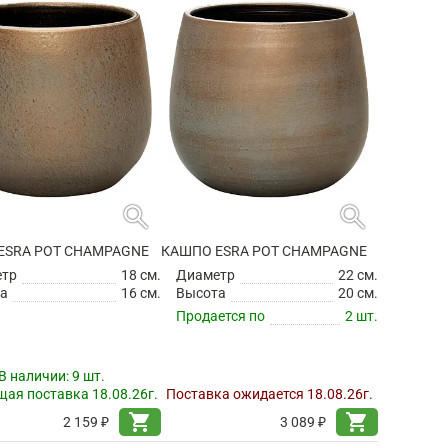
search
search
ESRA POT CHAMPAGNE
КАШПО ESRA POT CHAMPAGNE
етр
18 см.
Диаметр
22 см.
а
16 см.
Высота
20 см.
Продается по
2 шт.
В наличии:
9 шт.
ая поставка 18.08.26г.
Поставка ожидается 18.08.26г.
shopping_cart
shopping_cart
2 159 ₽
3 089 ₽