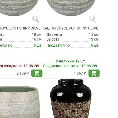
search
search
OYCE POT SHINY OILVE
КАШПО JOYCE POT SHINY OLIVE
етр
18 см.
Диаметр
15 см.
а
16 см.
Высота
13 см.
ется по
6 шт.
Продается по
6 шт.
В наличии:
12 шт.
а ожидается 18.08.26г.
Следующая поставка 18.08.26г.
shopping_cart
shopping_cart
2 159 ₽
1 667 ₽