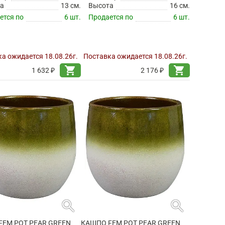
а
13 см.
Высота
16 см.
ется по
6 шт.
Продается по
6 шт.
а ожидается 18.08.26г.
Поставка ожидается 18.08.26г.
shopping_cart
shopping_cart
1 632 ₽
2 176 ₽
search
search
FEM POT PEAR GREEN
КАШПО FEM POT PEAR GREEN