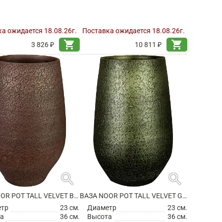
а ожидается 18.08.26г.
Поставка ожидается 18.08.26г.
shopping_cart
shopping_cart
3 826 ₽
10 811 ₽
search
search
ВАЗА NOOR POT TALL VELVET BROWN
ВАЗА NOOR POT TALL VELVET GREEN
етр
23 см.
Диаметр
23 см.
а
36 см.
Высота
36 см.