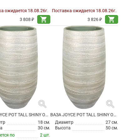
а ожидается 18.08.26г.
Поставка ожидается 18.08.26г.
shopping_cart
shopping_cart
3 808 ₽
3 826 ₽
search
search
ВАЗА JOYCE POT TALL SHINY OLIVE
ВАЗА JOYCE POT TALL SHINY OLIVE
етр
18 см.
Диаметр
27 см.
а
30 см.
Высота
50 см.
ется по
2 шт.