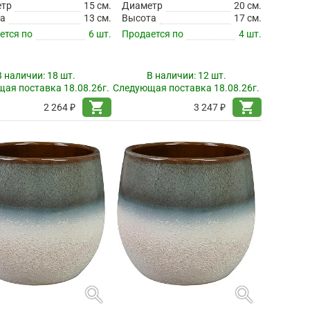
етр
15 см.
Диаметр
20 см.
а
13 см.
Высота
17 см.
ется по
6 шт.
Продается по
4 шт.
В наличии:
18 шт.
В наличии:
12 шт.
ая поставка 18.08.26г.
Следующая поставка 18.08.26г.
shopping_cart
shopping_cart
2 264 ₽
3 247 ₽
search
search