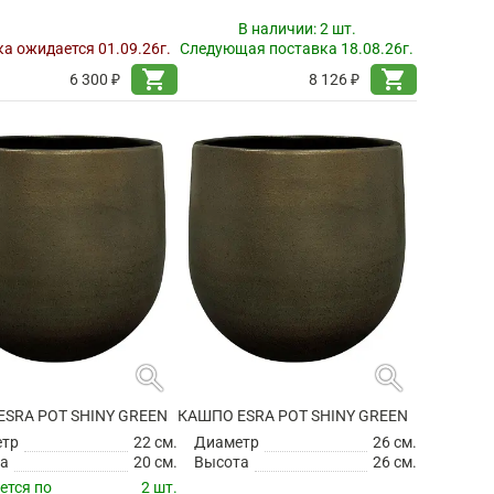
В наличии:
2 шт.
а ожидается 01.09.26г.
Следующая поставка 18.08.26г.
shopping_cart
shopping_cart
6 300 ₽
8 126 ₽
search
search
SRA POT SHINY GREEN
КАШПО ESRA POT SHINY GREEN
етр
22 см.
Диаметр
26 см.
а
20 см.
Высота
26 см.
ется по
2 шт.