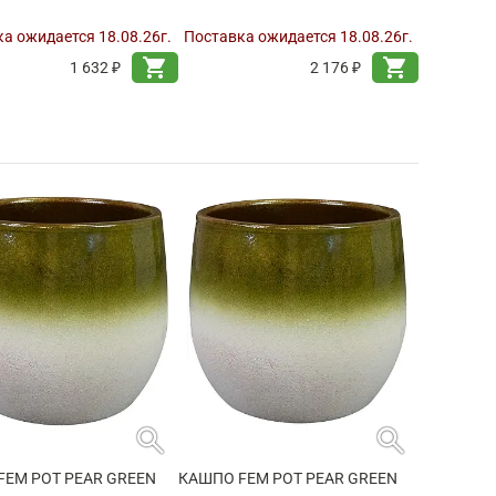
ется по
6 шт.
Продается по
6 шт.
а ожидается 18.08.26г.
Поставка ожидается 18.08.26г.
shopping_cart
shopping_cart
1 632 ₽
2 176 ₽
search
search
FEM POT PEAR GREEN
КАШПО FEM POT PEAR GREEN