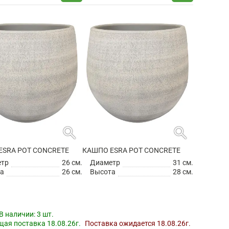
search
search
ESRA POT CONCRETE
КАШПО ESRA POT CONCRETE
етр
26 см.
Диаметр
31 см.
а
26 см.
Высота
28 см.
В наличии:
3 шт.
ая поставка 18.08.26г.
Поставка ожидается 18.08.26г.