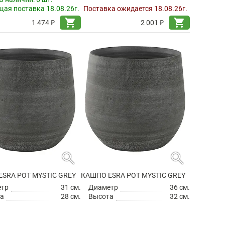
ая поставка 18.08.26г.
Поставка ожидается 18.08.26г.
shopping_cart
shopping_cart
1 474 ₽
2 001 ₽
search
search
SRA POT MYSTIC GREY
КАШПО ESRA POT MYSTIC GREY
етр
31 см.
Диаметр
36 см.
а
28 см.
Высота
32 см.