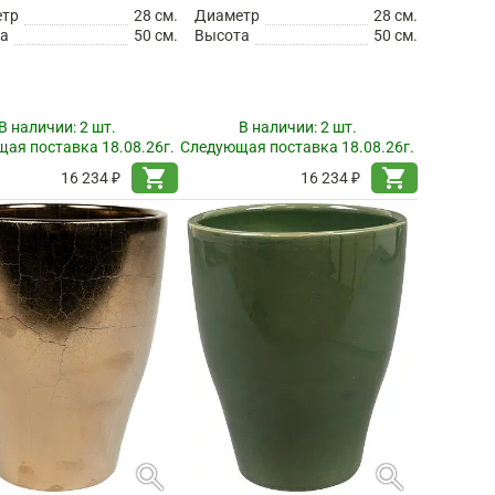
етр
28 см.
Диаметр
28 см.
а
50 см.
Высота
50 см.
В наличии:
2 шт.
В наличии:
2 шт.
ая поставка 18.08.26г.
Следующая поставка 18.08.26г.
shopping_cart
shopping_cart
16 234 ₽
16 234 ₽
search
search