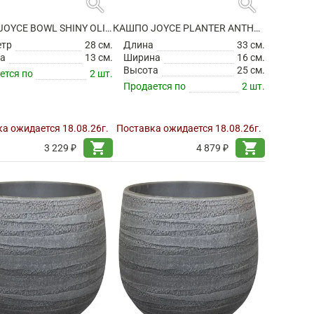
search
search
КАШПО JOYCE BOWL SHINY OLIVE
КАШПО JOYCE PLANTER ANTHRACITE
етр
28 см.
Длина
33 см.
а
13 см.
Ширина
16 см.
Высота
25 см.
ется по
2 шт.
Продается по
2 шт.
а ожидается 18.08.26г.
Поставка ожидается 18.08.26г.
shopping_cart
shopping_cart
3 229 ₽
4 879 ₽