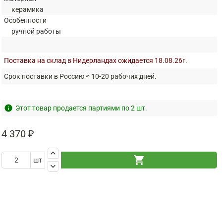
керамика
Особенности
ручной работы
Поставка на склад в Нидерландах ожидается 18.08.26г.
Срок поставки в Россию ≈ 10-20 рабочих дней.
info
Этот товар продается партиями по 2 шт.
4 370 ₽
keyboard_arrow_up
shopping_cart
шт
keyboard_arrow_down