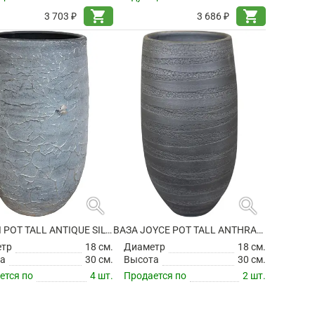
shopping_cart
shopping_cart
3 703 ₽
3 686 ₽
search
search
ВАЗА EVI POT TALL ANTIQUE SILVER
ВАЗА JOYCE POT TALL ANTHRACITE
етр
18 см.
Диаметр
18 см.
а
30 см.
Высота
30 см.
ется по
4 шт.
Продается по
2 шт.