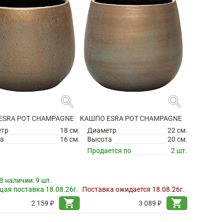
search
search
ESRA POT CHAMPAGNE
КАШПО ESRA POT CHAMPAGNE
етр
18 см.
Диаметр
22 см.
а
16 см.
Высота
20 см.
Продается по
2 шт.
В наличии:
9 шт.
ая поставка 18.08.26г.
Поставка ожидается 18.08.26г.
shopping_cart
shopping_cart
2 159 ₽
3 089 ₽