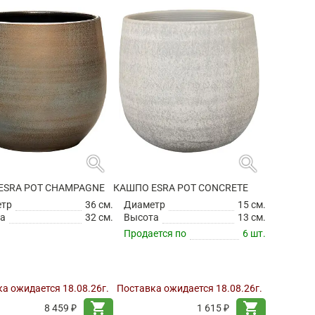
search
search
ESRA POT CHAMPAGNE
КАШПО ESRA POT CONCRETE
етр
36 см.
Диаметр
15 см.
а
32 см.
Высота
13 см.
Продается по
6 шт.
а ожидается 18.08.26г.
Поставка ожидается 18.08.26г.
shopping_cart
shopping_cart
8 459 ₽
1 615 ₽