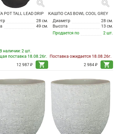
search
search
TA POT TALL LEAD DRIP
КАШПО CAS BOWL COOL GREY
етр
28 см.
Диаметр
28 см.
а
49 см.
Высота
13 см.
Продается по
2 шт.
В наличии:
2 шт.
ая поставка 18.08.26г.
Поставка ожидается 18.08.26г.
shopping_cart
shopping_cart
12 987 ₽
2 984 ₽