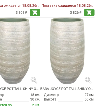
а ожидается 18.08.26г.
Поставка ожидается 18.08.26г.
shopping_cart
shopping_cart
3 808 ₽
3 826 ₽
search
search
ВАЗА JOYCE POT TALL SHINY OLIVE
ВАЗА JOYCE POT TALL SHINY OLIVE
етр
18 см.
Диаметр
27 см.
а
30 см.
Высота
50 см.
ется по
2 шт.