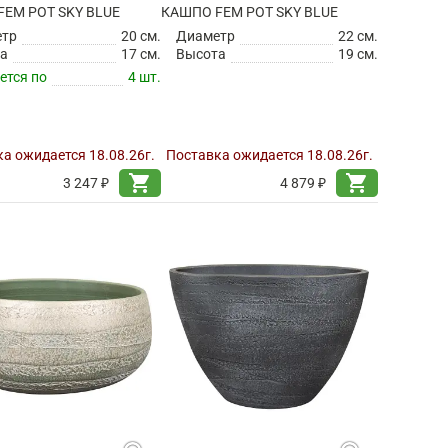
EM POT SKY BLUE
КАШПО FEM POT SKY BLUE
етр
20 см.
Диаметр
22 см.
а
17 см.
Высота
19 см.
ется по
4 шт.
а ожидается 18.08.26г.
Поставка ожидается 18.08.26г.
shopping_cart
shopping_cart
3 247 ₽
4 879 ₽