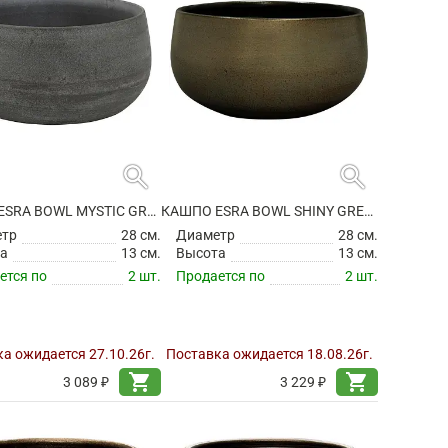
search
search
КАШПО ESRA BOWL MYSTIC GREY
КАШПО ESRA BOWL SHINY GREEN
етр
28 см.
Диаметр
28 см.
а
13 см.
Высота
13 см.
ется по
2 шт.
Продается по
2 шт.
а ожидается 27.10.26г.
Поставка ожидается 18.08.26г.
shopping_cart
shopping_cart
3 089 ₽
3 229 ₽