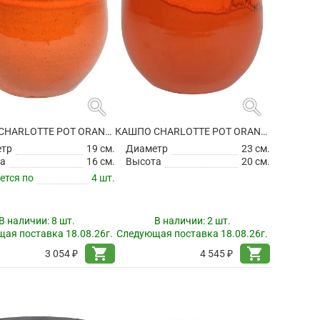
search
search
КАШПО CHARLOTTE POT ORANGE
КАШПО CHARLOTTE POT ORANGE
етр
19 см.
Диаметр
23 см.
а
16 см.
Высота
20 см.
ется по
4 шт.
В наличии:
8 шт.
В наличии:
2 шт.
ая поставка 18.08.26г.
Следующая поставка 18.08.26г.
shopping_cart
shopping_cart
3 054 ₽
4 545 ₽