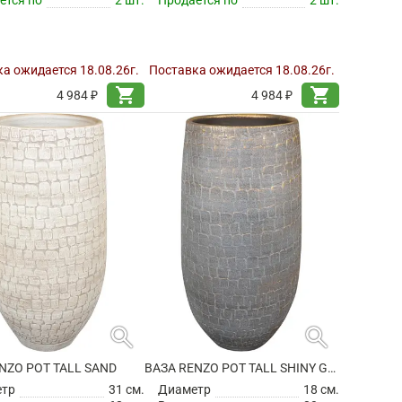
а ожидается 18.08.26г.
Поставка ожидается 18.08.26г.
shopping_cart
shopping_cart
4 984 ₽
4 984 ₽
search
search
NZO POT TALL SAND
ВАЗА RENZO POT TALL SHINY GREY
етр
31 см.
Диаметр
18 см.