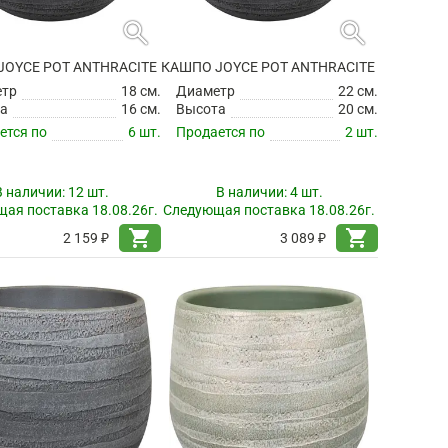
search
search
JOYCE POT ANTHRACITE
КАШПО JOYCE POT ANTHRACITE
етр
18 см.
Диаметр
22 см.
а
16 см.
Высота
20 см.
ется по
6 шт.
Продается по
2 шт.
В наличии:
12 шт.
В наличии:
4 шт.
ая поставка 18.08.26г.
Следующая поставка 18.08.26г.
shopping_cart
shopping_cart
2 159 ₽
3 089 ₽