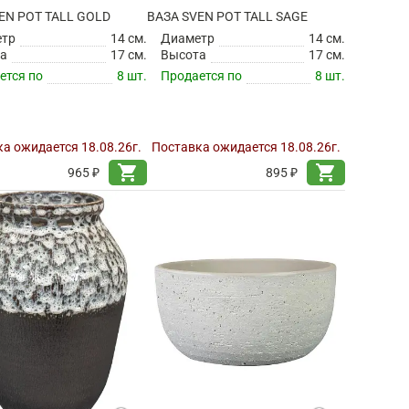
EN POT TALL GOLD
ВАЗА SVEN POT TALL SAGE
етр
14 см.
Диаметр
14 см.
а
17 см.
Высота
17 см.
ется по
8 шт.
Продается по
8 шт.
а ожидается 18.08.26г.
Поставка ожидается 18.08.26г.
shopping_cart
shopping_cart
965 ₽
895 ₽