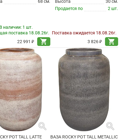
а
68 см.
Высота
30 см.
Продается по
2 шт.
В наличии:
1 шт.
ая поставка 18.08.26г.
Поставка ожидается 18.08.26г.
shopping_cart
shopping_cart
22 991 ₽
3 826 ₽
search
search
CKY POT TALL LATTE
ВАЗА ROCKY POT TALL METALLIC