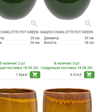
search
search
CHARLOTTE POT GREEN
КАШПО CHARLOTTE POT GREEN
етр
29 см.
Диаметр
33 см.
а
26 см.
Высота
28 см.
В наличии:
2 шт.
В наличии:
3 шт.
ая поставка 18.08.26г.
Следующая поставка 18.08.26г.
shopping_cart
shopping_cart
7 564 ₽
9 319 ₽