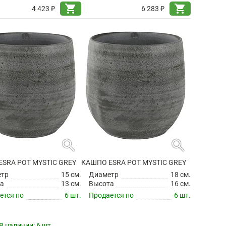
shopping_cart
shopping_cart
4 423 ₽
6 283 ₽
search
search
SRA POT MYSTIC GREY
КАШПО ESRA POT MYSTIC GREY
етр
15 см.
Диаметр
18 см.
а
13 см.
Высота
16 см.
ется по
6 шт.
Продается по
6 шт.
В наличии:
6 шт.