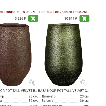
а ожидается 18.08.26г.
Поставка ожидается 18.08.26г.
shopping_cart
shopping_cart
3 826 ₽
10 811 ₽
search
search
ВАЗА NOOR POT TALL VELVET BROWN
ВАЗА NOOR POT TALL VELVET GREEN
етр
23 см.
Диаметр
23 см.
а
36 см.
Высота
36 см.
ется по
2 шт.
Продается по
2 шт.