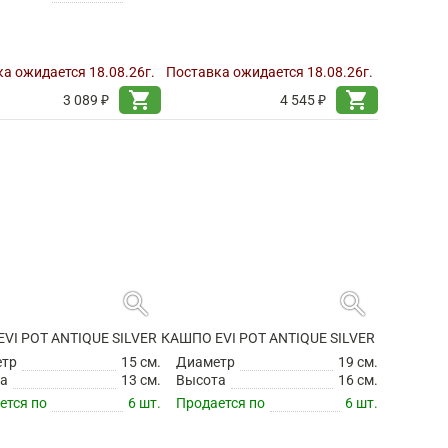
а ожидается 18.08.26г.
Поставка ожидается 18.08.26г.
shopping_cart
shopping_cart
3 089 ₽
4 545 ₽
search
search
VI POT ANTIQUE SILVER
КАШПО EVI POT ANTIQUE SILVER
етр
15 см.
Диаметр
19 см.
а
13 см.
Высота
16 см.