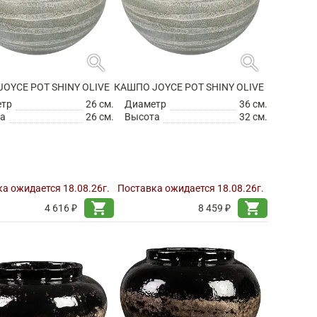
search
search
OYCE POT SHINY OLIVE
КАШПО JOYCE POT SHINY OLIVE
етр
26 см.
Диаметр
36 см.
а
26 см.
Высота
32 см.
а ожидается 18.08.26г.
Поставка ожидается 18.08.26г.
shopping_cart
shopping_cart
4 616 ₽
8 459 ₽