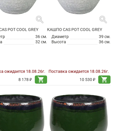
search
search
CAS POT COOL GREY
КАШПО CAS POT COOL GREY
етр
36 см.
Диаметр
39 см.
а
32 см.
Высота
36 см.
а ожидается 18.08.26г.
Поставка ожидается 18.08.26г.
shopping_cart
shopping_cart
8 178 ₽
10 530 ₽