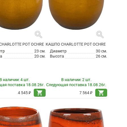
search
search
CHARLOTTE POT OCHRE
КАШПО CHARLOTTE POT OCHRE
етр
23 см.
Диаметр
30 см.
а
20 см.
Высота
26 см.
В наличии:
4 шт.
В наличии:
2 шт.
ая поставка 18.08.26г.
Следующая поставка 18.08.26г.
shopping_cart
shopping_cart
4 545 ₽
7 564 ₽