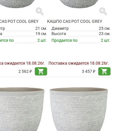
search
search
CAS POT COOL GREY
КАШПО CAS POT COOL GREY
етр
21 см.
Диаметр
25 см.
а
19 см.
Высота
23 см.
ется по
2 шт.
Продается по
2 шт.
а ожидается 18.08.26г.
Поставка ожидается 18.08.26г.
shopping_cart
shopping_cart
2 562 ₽
3 457 ₽