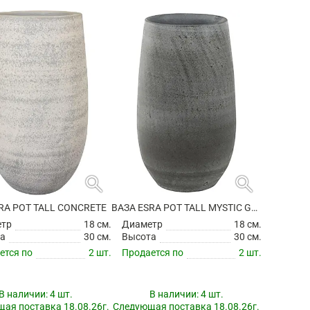
search
search
RA POT TALL CONCRETE
ВАЗА ESRA POT TALL MYSTIC GREY
етр
18 см.
Диаметр
18 см.
а
30 см.
Высота
30 см.
ется по
2 шт.
Продается по
2 шт.
В наличии:
4 шт.
В наличии:
4 шт.
ая поставка 18.08.26г.
Следующая поставка 18.08.26г.