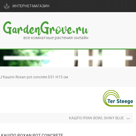
spa
ИНТЕРНЕТ-МАГАЗИН
GardenGrove.ru
все комнатные растения онлайн
Кашпо Roxan pot concrete D31 H15 см
›››
КАШПО RYAN BOWL SHINY BLUE
КАШПО ROXAN POT CONCRETE