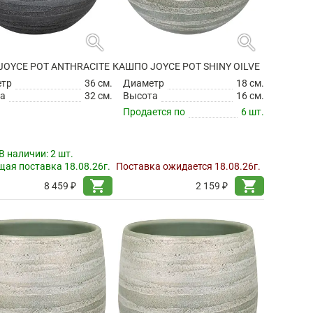
search
search
JOYCE POT ANTHRACITE
КАШПО JOYCE POT SHINY OILVE
етр
36 см.
Диаметр
18 см.
а
32 см.
Высота
16 см.
Продается по
6 шт.
В наличии:
2 шт.
ая поставка 18.08.26г.
Поставка ожидается 18.08.26г.
shopping_cart
shopping_cart
8 459 ₽
2 159 ₽