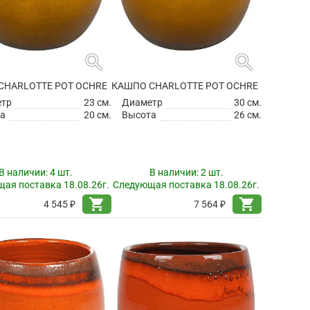
search
search
CHARLOTTE POT OCHRE
КАШПО CHARLOTTE POT OCHRE
етр
23 см.
Диаметр
30 см.
а
20 см.
Высота
26 см.
В наличии:
4 шт.
В наличии:
2 шт.
ая поставка 18.08.26г.
Следующая поставка 18.08.26г.
shopping_cart
shopping_cart
4 545 ₽
7 564 ₽