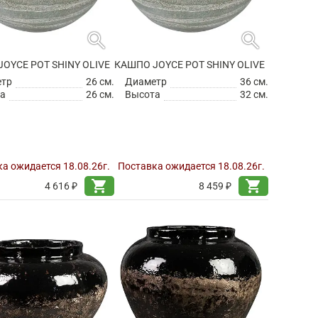
search
search
OYCE POT SHINY OLIVE
КАШПО JOYCE POT SHINY OLIVE
етр
26 см.
Диаметр
36 см.
а
26 см.
Высота
32 см.
а ожидается 18.08.26г.
Поставка ожидается 18.08.26г.
shopping_cart
shopping_cart
4 616 ₽
8 459 ₽