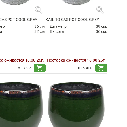
search
search
CAS POT COOL GREY
КАШПО CAS POT COOL GREY
етр
36 см.
Диаметр
39 см.
а
32 см.
Высота
36 см.
а ожидается 18.08.26г.
Поставка ожидается 18.08.26г.
shopping_cart
shopping_cart
8 178 ₽
10 530 ₽