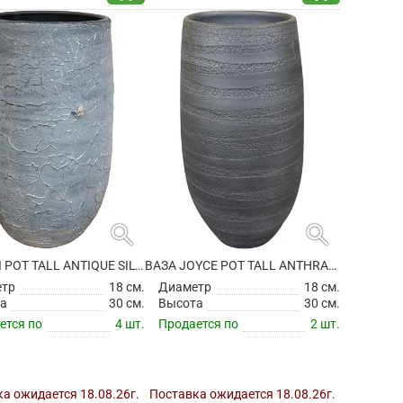
search
search
ВАЗА EVI POT TALL ANTIQUE SILVER
ВАЗА JOYCE POT TALL ANTHRACITE
етр
18 см.
Диаметр
18 см.
а
30 см.
Высота
30 см.
ется по
4 шт.
Продается по
2 шт.
а ожидается 18.08.26г.
Поставка ожидается 18.08.26г.