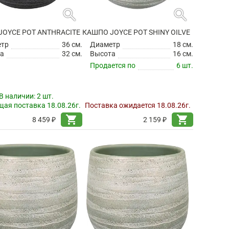
search
search
JOYCE POT ANTHRACITE
КАШПО JOYCE POT SHINY OILVE
етр
36 см.
Диаметр
18 см.
а
32 см.
Высота
16 см.
Продается по
6 шт.
В наличии:
2 шт.
ая поставка 18.08.26г.
Поставка ожидается 18.08.26г.
shopping_cart
shopping_cart
8 459 ₽
2 159 ₽