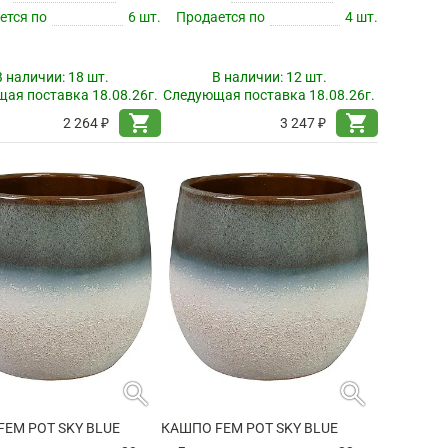
ется по
6 шт.
Продается по
4 шт.
В наличии:
18 шт.
В наличии:
12 шт.
ая поставка 18.08.26г.
Следующая поставка 18.08.26г.
shopping_cart
shopping_cart
2 264 ₽
3 247 ₽
search
search
EM POT SKY BLUE
КАШПО FEM POT SKY BLUE