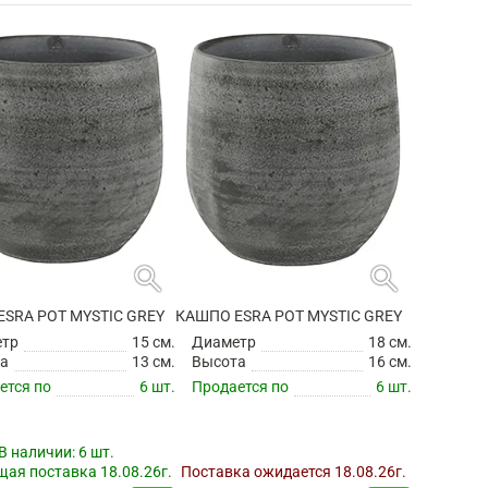
search
search
SRA POT MYSTIC GREY
КАШПО ESRA POT MYSTIC GREY
етр
15 см.
Диаметр
18 см.
а
13 см.
Высота
16 см.
ется по
6 шт.
Продается по
6 шт.
В наличии:
6 шт.
ая поставка 18.08.26г.
Поставка ожидается 18.08.26г.