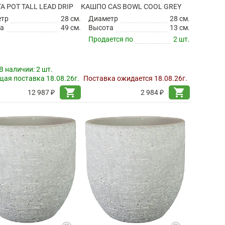
TA POT TALL LEAD DRIP
КАШПО CAS BOWL COOL GREY
етр
28 см.
Диаметр
28 см.
а
49 см.
Высота
13 см.
Продается по
2 шт.
В наличии:
2 шт.
ая поставка 18.08.26г.
Поставка ожидается 18.08.26г.
shopping_cart
shopping_cart
12 987 ₽
2 984 ₽