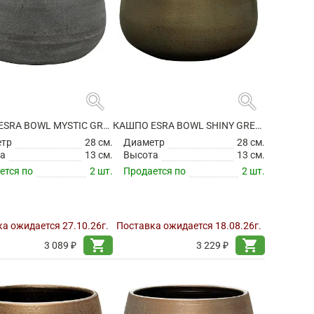
search
search
КАШПО ESRA BOWL MYSTIC GREY
КАШПО ESRA BOWL SHINY GREEN
етр
28 см.
Диаметр
28 см.
а
13 см.
Высота
13 см.
ется по
2 шт.
Продается по
2 шт.
а ожидается 27.10.26г.
Поставка ожидается 18.08.26г.
shopping_cart
shopping_cart
3 089 ₽
3 229 ₽