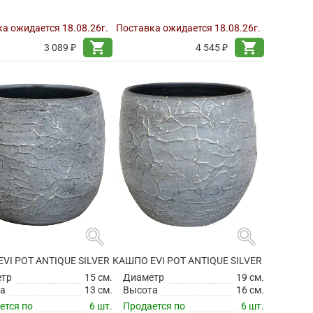
а ожидается 18.08.26г.
Поставка ожидается 18.08.26г.
shopping_cart
shopping_cart
3 089 ₽
4 545 ₽
search
search
VI POT ANTIQUE SILVER
КАШПО EVI POT ANTIQUE SILVER
етр
15 см.
Диаметр
19 см.
а
13 см.
Высота
16 см.
ется по
6 шт.
Продается по
6 шт.