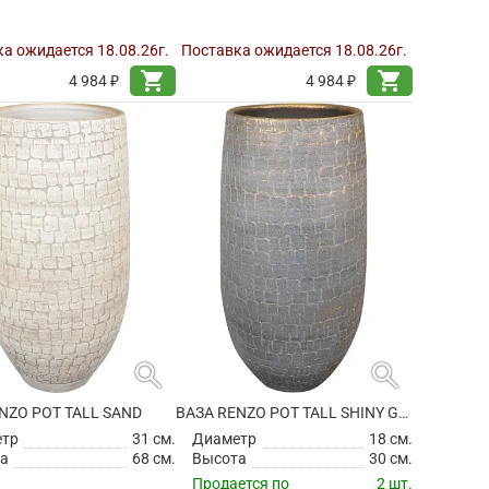
а ожидается 18.08.26г.
Поставка ожидается 18.08.26г.
shopping_cart
shopping_cart
4 984 ₽
4 984 ₽
search
search
NZO POT TALL SAND
ВАЗА RENZO POT TALL SHINY GREY
етр
31 см.
Диаметр
18 см.
а
68 см.
Высота
30 см.
Продается по
2 шт.