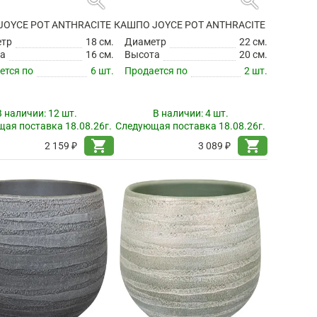
search
search
JOYCE POT ANTHRACITE
КАШПО JOYCE POT ANTHRACITE
етр
18 см.
Диаметр
22 см.
а
16 см.
Высота
20 см.
ется по
6 шт.
Продается по
2 шт.
В наличии:
12 шт.
В наличии:
4 шт.
ая поставка 18.08.26г.
Следующая поставка 18.08.26г.
shopping_cart
shopping_cart
2 159 ₽
3 089 ₽