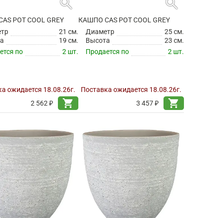
search
search
CAS POT COOL GREY
КАШПО CAS POT COOL GREY
етр
21 см.
Диаметр
25 см.
а
19 см.
Высота
23 см.
ется по
2 шт.
Продается по
2 шт.
а ожидается 18.08.26г.
Поставка ожидается 18.08.26г.
shopping_cart
shopping_cart
2 562 ₽
3 457 ₽