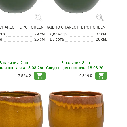
search
search
CHARLOTTE POT GREEN
КАШПО CHARLOTTE POT GREEN
етр
29 см.
Диаметр
33 см.
а
26 см.
Высота
28 см.
В наличии:
2 шт.
В наличии:
3 шт.
ая поставка 18.08.26г.
Следующая поставка 18.08.26г.
shopping_cart
shopping_cart
7 564 ₽
9 319 ₽