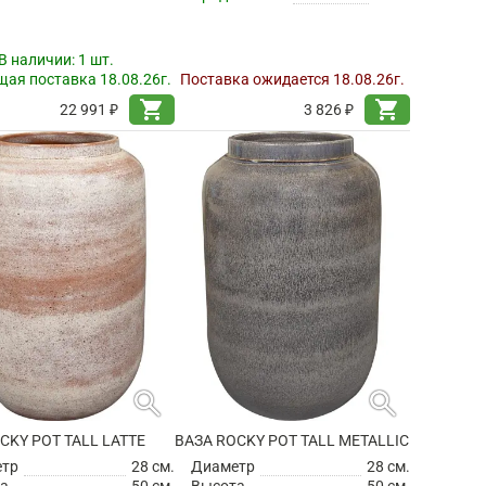
В наличии:
1 шт.
ая поставка 18.08.26г.
Поставка ожидается 18.08.26г.
shopping_cart
shopping_cart
22 991 ₽
3 826 ₽
search
search
CKY POT TALL LATTE
ВАЗА ROCKY POT TALL METALLIC
етр
28 см.
Диаметр
28 см.
а
50 см.
Высота
50 см.