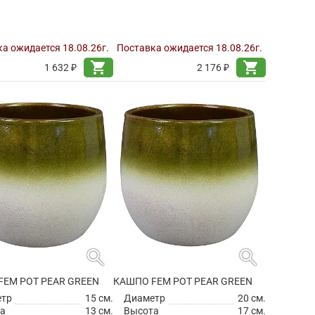
а ожидается 18.08.26г.
Поставка ожидается 18.08.26г.
shopping_cart
shopping_cart
1 632 ₽
2 176 ₽
search
search
FEM POT PEAR GREEN
КАШПО FEM POT PEAR GREEN
етр
15 см.
Диаметр
20 см.
а
13 см.
Высота
17 см.