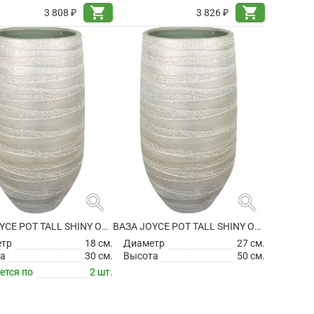
shopping_cart
shopping_cart
3 808 ₽
3 826 ₽
search
search
ВАЗА JOYCE POT TALL SHINY OLIVE
ВАЗА JOYCE POT TALL SHINY OLIVE
етр
18 см.
Диаметр
27 см.
а
30 см.
Высота
50 см.
ется по
2 шт.