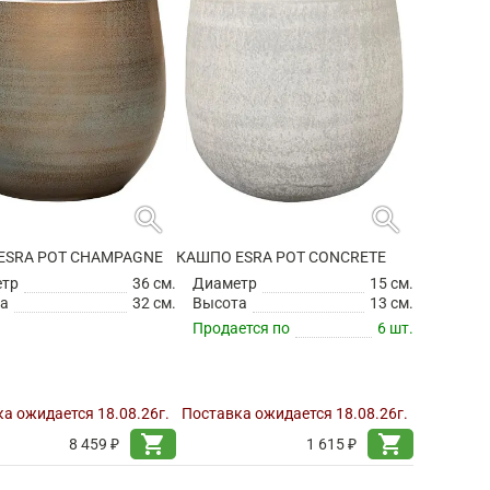
search
search
ESRA POT CHAMPAGNE
КАШПО ESRA POT CONCRETE
етр
36 см.
Диаметр
15 см.
а
32 см.
Высота
13 см.
Продается по
6 шт.
а ожидается 18.08.26г.
Поставка ожидается 18.08.26г.
shopping_cart
shopping_cart
8 459 ₽
1 615 ₽