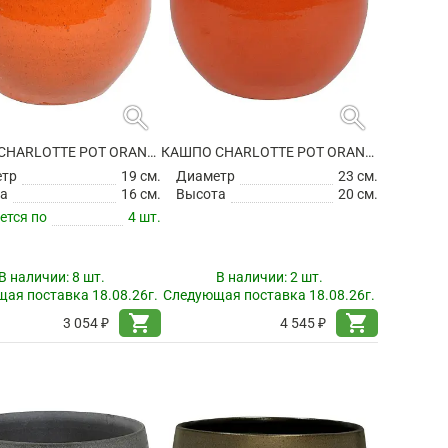
search
search
КАШПО CHARLOTTE POT ORANGE
КАШПО CHARLOTTE POT ORANGE
етр
19 см.
Диаметр
23 см.
а
16 см.
Высота
20 см.
ется по
4 шт.
В наличии:
8 шт.
В наличии:
2 шт.
ая поставка 18.08.26г.
Следующая поставка 18.08.26г.
shopping_cart
shopping_cart
3 054 ₽
4 545 ₽