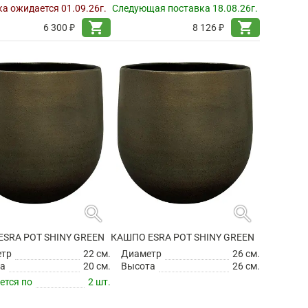
а ожидается 01.09.26г.
Следующая поставка 18.08.26г.
shopping_cart
shopping_cart
6 300 ₽
8 126 ₽
search
search
SRA POT SHINY GREEN
КАШПО ESRA POT SHINY GREEN
етр
22 см.
Диаметр
26 см.
а
20 см.
Высота
26 см.
ется по
2 шт.