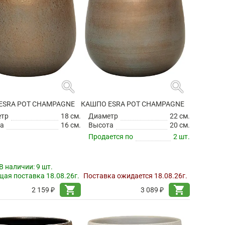
search
search
ESRA POT CHAMPAGNE
КАШПО ESRA POT CHAMPAGNE
етр
18 см.
Диаметр
22 см.
а
16 см.
Высота
20 см.
Продается по
2 шт.
В наличии:
9 шт.
ая поставка 18.08.26г.
Поставка ожидается 18.08.26г.
shopping_cart
shopping_cart
2 159 ₽
3 089 ₽