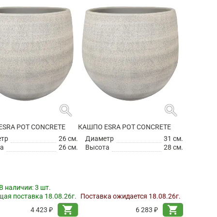
search
search
ESRA POT CONCRETE
КАШПО ESRA POT CONCRETE
етр
26 см.
Диаметр
31 см.
а
26 см.
Высота
28 см.
В наличии:
3 шт.
ая поставка 18.08.26г.
Поставка ожидается 18.08.26г.
shopping_cart
shopping_cart
4 423 ₽
6 283 ₽