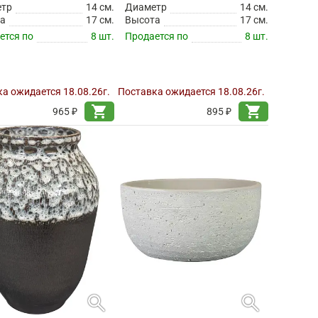
етр
14 см.
Диаметр
14 см.
а
17 см.
Высота
17 см.
ется по
8 шт.
Продается по
8 шт.
а ожидается 18.08.26г.
Поставка ожидается 18.08.26г.
shopping_cart
shopping_cart
965 ₽
895 ₽
search
search