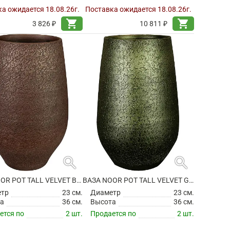
а ожидается 18.08.26г.
Поставка ожидается 18.08.26г.
shopping_cart
shopping_cart
3 826 ₽
10 811 ₽
search
search
ВАЗА NOOR POT TALL VELVET BROWN
ВАЗА NOOR POT TALL VELVET GREEN
етр
23 см.
Диаметр
23 см.
а
36 см.
Высота
36 см.
ется по
2 шт.
Продается по
2 шт.