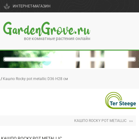
spa
ИНТЕРНЕТ-МАГАЗИН
GardenGrove.ru
все комнатные растения онлайн
Кашпо Rocky pot metallic D36 H28 см
›››
КАШПО ROCKY POT METALLIC
КАШПО ROCKY POT METALLIC