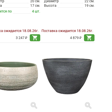
етр
20 см.
Диаметр
22 см.
а
17 см.
Высота
19 см.
ется по
4 шт.
а ожидается 18.08.26г.
Поставка ожидается 18.08.26г.
shopping_cart
shopping_cart
3 247 ₽
4 879 ₽
search
search