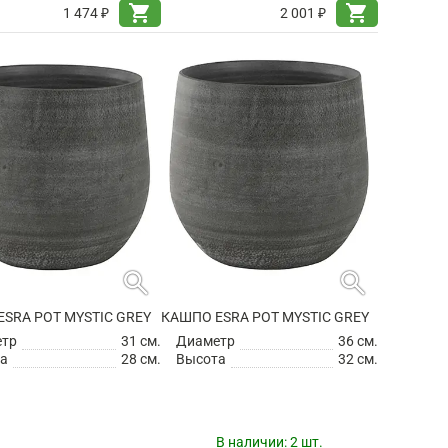
shopping_cart
shopping_cart
1 474 ₽
2 001 ₽
search
search
SRA POT MYSTIC GREY
КАШПО ESRA POT MYSTIC GREY
етр
31 см.
Диаметр
36 см.
а
28 см.
Высота
32 см.
В наличии:
2 шт.