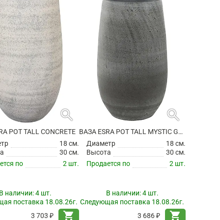
search
search
RA POT TALL CONCRETE
ВАЗА ESRA POT TALL MYSTIC GREY
етр
18 см.
Диаметр
18 см.
а
30 см.
Высота
30 см.
ется по
2 шт.
Продается по
2 шт.
В наличии:
4 шт.
В наличии:
4 шт.
ая поставка 18.08.26г.
Следующая поставка 18.08.26г.
shopping_cart
shopping_cart
3 703 ₽
3 686 ₽