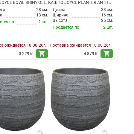
КАШПО JOYCE BOWL SHINY OLIVE
КАШПО JOYCE PLANTER ANTHRACITE
етр
28 см.
Длина
33 см.
а
13 см.
Ширина
16 см.
Высота
25 см.
ется по
2 шт.
Продается по
2 шт.
а ожидается 18.08.26г.
Поставка ожидается 18.08.26г.
shopping_cart
shopping_cart
3 229 ₽
4 879 ₽