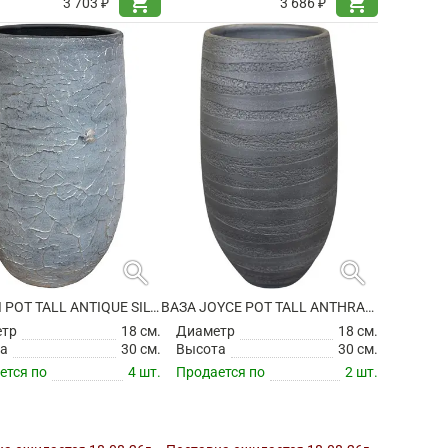
shopping_cart
shopping_cart
3 703 ₽
3 686 ₽
search
search
ВАЗА EVI POT TALL ANTIQUE SILVER
ВАЗА JOYCE POT TALL ANTHRACITE
етр
18 см.
Диаметр
18 см.
а
30 см.
Высота
30 см.
ется по
4 шт.
Продается по
2 шт.