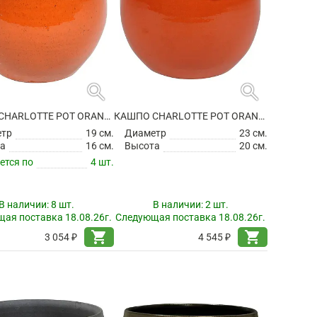
search
search
КАШПО CHARLOTTE POT ORANGE
КАШПО CHARLOTTE POT ORANGE
етр
19 см.
Диаметр
23 см.
а
16 см.
Высота
20 см.
ется по
4 шт.
В наличии:
8 шт.
В наличии:
2 шт.
ая поставка 18.08.26г.
Следующая поставка 18.08.26г.
shopping_cart
shopping_cart
3 054 ₽
4 545 ₽