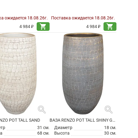
а ожидается 18.08.26г.
Поставка ожидается 18.08.26г.
shopping_cart
shopping_cart
4 984 ₽
4 984 ₽
search
search
NZO POT TALL SAND
ВАЗА RENZO POT TALL SHINY GREY
етр
31 см.
Диаметр
18 см.
а
68 см.
Высота
30 см.