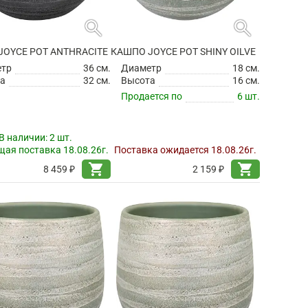
search
search
JOYCE POT ANTHRACITE
КАШПО JOYCE POT SHINY OILVE
етр
36 см.
Диаметр
18 см.
а
32 см.
Высота
16 см.
Продается по
6 шт.
В наличии:
2 шт.
ая поставка 18.08.26г.
Поставка ожидается 18.08.26г.
shopping_cart
shopping_cart
8 459 ₽
2 159 ₽