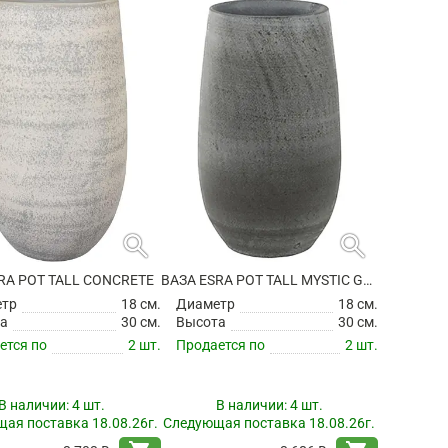
search
search
RA POT TALL CONCRETE
ВАЗА ESRA POT TALL MYSTIC GREY
етр
18 см.
Диаметр
18 см.
а
30 см.
Высота
30 см.
ется по
2 шт.
Продается по
2 шт.
В наличии:
4 шт.
В наличии:
4 шт.
ая поставка 18.08.26г.
Следующая поставка 18.08.26г.