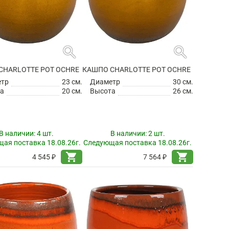
search
search
CHARLOTTE POT OCHRE
КАШПО CHARLOTTE POT OCHRE
етр
23 см.
Диаметр
30 см.
а
20 см.
Высота
26 см.
В наличии:
4 шт.
В наличии:
2 шт.
ая поставка 18.08.26г.
Следующая поставка 18.08.26г.
shopping_cart
shopping_cart
4 545 ₽
7 564 ₽