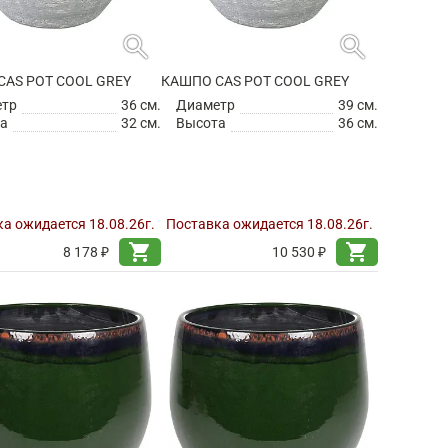
search
search
CAS POT COOL GREY
КАШПО CAS POT COOL GREY
етр
36 см.
Диаметр
39 см.
а
32 см.
Высота
36 см.
а ожидается 18.08.26г.
Поставка ожидается 18.08.26г.
shopping_cart
shopping_cart
8 178 ₽
10 530 ₽