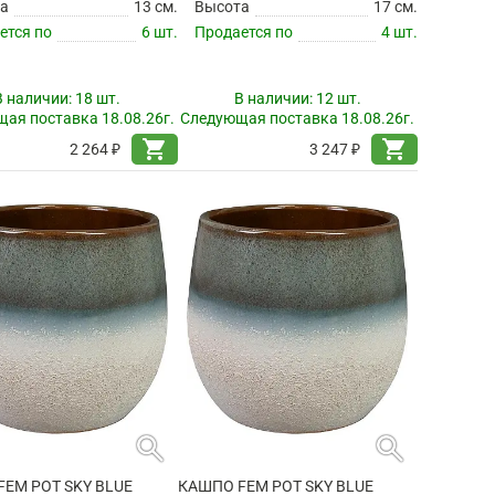
а
13 см.
Высота
17 см.
ется по
6 шт.
Продается по
4 шт.
В наличии:
18 шт.
В наличии:
12 шт.
ая поставка 18.08.26г.
Следующая поставка 18.08.26г.
shopping_cart
shopping_cart
2 264 ₽
3 247 ₽
search
search
EM POT SKY BLUE
КАШПО FEM POT SKY BLUE