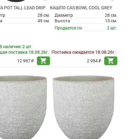
TA POT TALL LEAD DRIP
КАШПО CAS BOWL COOL GREY
етр
28 см.
Диаметр
28 см.
а
49 см.
Высота
13 см.
Продается по
2 шт.
В наличии:
2 шт.
ая поставка 18.08.26г.
Поставка ожидается 18.08.26г.
shopping_cart
shopping_cart
12 987 ₽
2 984 ₽