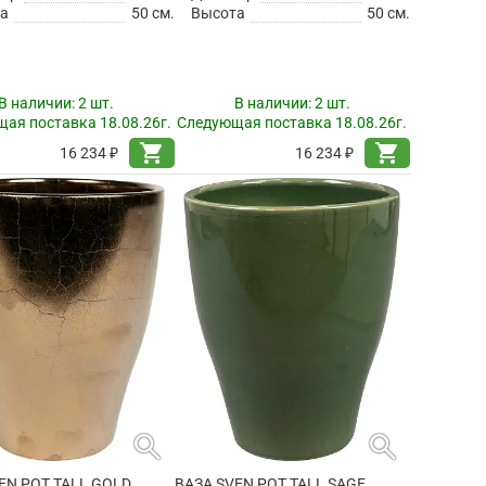
а
50 см.
Высота
50 см.
В наличии:
2 шт.
В наличии:
2 шт.
ая поставка 18.08.26г.
Следующая поставка 18.08.26г.
shopping_cart
shopping_cart
16 234 ₽
16 234 ₽
search
search
EN POT TALL GOLD
ВАЗА SVEN POT TALL SAGE