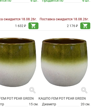
ется по
6 шт.
Продается по
6 шт.
а ожидается 18.08.26г.
Поставка ожидается 18.08.26г.
shopping_cart
shopping_cart
1 632 ₽
2 176 ₽
search
search
FEM POT PEAR GREEN
КАШПО FEM POT PEAR GREEN
етр
15 см.
Диаметр
20 см.