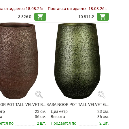
а ожидается 18.08.26г.
Поставка ожидается 18.08.26г.
shopping_cart
shopping_cart
3 826 ₽
10 811 ₽
search
search
ВАЗА NOOR POT TALL VELVET BROWN
ВАЗА NOOR POT TALL VELVET GREEN
етр
23 см.
Диаметр
23 см.
а
36 см.
Высота
36 см.
ется по
2 шт.
Продается по
2 шт.