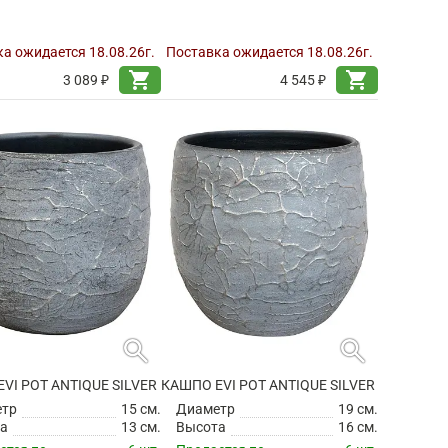
а ожидается 18.08.26г.
Поставка ожидается 18.08.26г.
shopping_cart
shopping_cart
3 089 ₽
4 545 ₽
search
search
VI POT ANTIQUE SILVER
КАШПО EVI POT ANTIQUE SILVER
етр
15 см.
Диаметр
19 см.
а
13 см.
Высота
16 см.