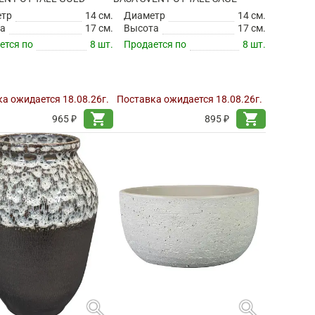
етр
14 см.
Диаметр
14 см.
а
17 см.
Высота
17 см.
ется по
8 шт.
Продается по
8 шт.
а ожидается 18.08.26г.
Поставка ожидается 18.08.26г.
shopping_cart
shopping_cart
965 ₽
895 ₽
search
search