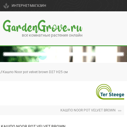
spa
ИНТЕРНЕТ-МАГАЗИН
GardenGrove.ru
все комнатные растения онлайн
Кашпо Noor pot velvet brown D27 H25 см
›››
КАШПО NOOR POT VELVET BROWN
КАШПО NOOR POT VELVET BROWN