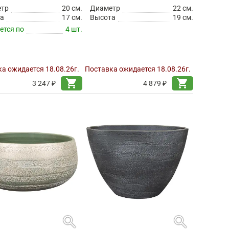
етр
20 см.
Диаметр
22 см.
а
17 см.
Высота
19 см.
ется по
4 шт.
а ожидается 18.08.26г.
Поставка ожидается 18.08.26г.
shopping_cart
shopping_cart
3 247 ₽
4 879 ₽
search
search