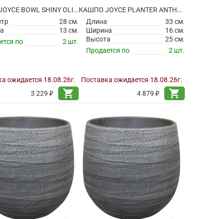
КАШПО JOYCE BOWL SHINY OLIVE
КАШПО JOYCE PLANTER ANTHRACITE
етр
28 см.
Длина
33 см.
а
13 см.
Ширина
16 см.
Высота
25 см.
ется по
2 шт.
Продается по
2 шт.
а ожидается 18.08.26г.
Поставка ожидается 18.08.26г.
shopping_cart
shopping_cart
3 229 ₽
4 879 ₽