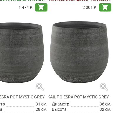
shopping_cart
shopping_cart
1 474 ₽
2 001 ₽
search
search
SRA POT MYSTIC GREY
КАШПО ESRA POT MYSTIC GREY
етр
31 см.
Диаметр
36 см.
а
28 см.
Высота
32 см.