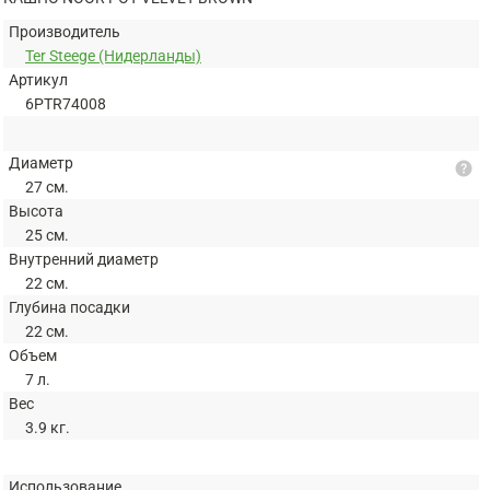
Производитель
Ter Steege (Нидерланды)
Артикул
6PTR74008
Диаметр
help
27 см.
Высота
25 см.
Внутренний диаметр
22 см.
Глубина посадки
22 см.
Объем
7 л.
Вес
3.9 кг.
Использование