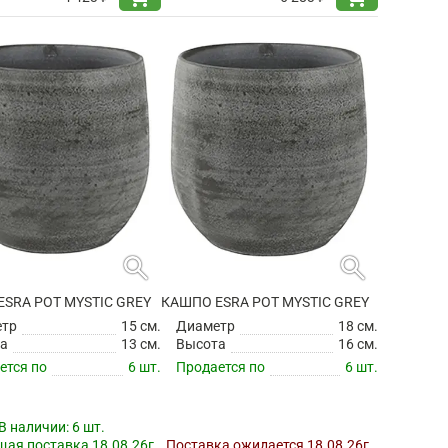
search
search
SRA POT MYSTIC GREY
КАШПО ESRA POT MYSTIC GREY
етр
15 см.
Диаметр
18 см.
а
13 см.
Высота
16 см.
ется по
6 шт.
Продается по
6 шт.
В наличии:
6 шт.
ая поставка 18.08.26г.
Поставка ожидается 18.08.26г.