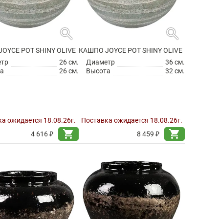
search
search
OYCE POT SHINY OLIVE
КАШПО JOYCE POT SHINY OLIVE
етр
26 см.
Диаметр
36 см.
а
26 см.
Высота
32 см.
а ожидается 18.08.26г.
Поставка ожидается 18.08.26г.
shopping_cart
shopping_cart
4 616 ₽
8 459 ₽