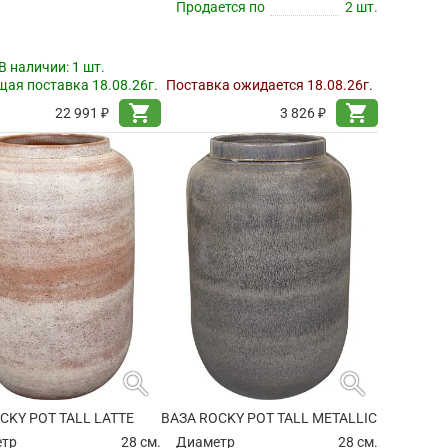
Продается по
2 шт.
В наличии:
1 шт.
ая поставка 18.08.26г.
Поставка ожидается 18.08.26г.
shopping_cart
shopping_cart
22 991 ₽
3 826 ₽
search
search
CKY POT TALL LATTE
ВАЗА ROCKY POT TALL METALLIC
етр
28 см.
Диаметр
28 см.