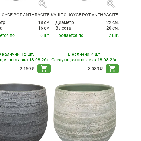
search
search
JOYCE POT ANTHRACITE
КАШПО JOYCE POT ANTHRACITE
етр
18 см.
Диаметр
22 см.
а
16 см.
Высота
20 см.
ется по
6 шт.
Продается по
2 шт.
В наличии:
12 шт.
В наличии:
4 шт.
ая поставка 18.08.26г.
Следующая поставка 18.08.26г.
shopping_cart
shopping_cart
2 159 ₽
3 089 ₽