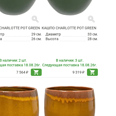
search
search
CHARLOTTE POT GREEN
КАШПО CHARLOTTE POT GREEN
етр
29 см.
Диаметр
33 см.
а
26 см.
Высота
28 см.
В наличии:
2 шт.
В наличии:
3 шт.
ая поставка 18.08.26г.
Следующая поставка 18.08.26г.
shopping_cart
shopping_cart
7 564 ₽
9 319 ₽