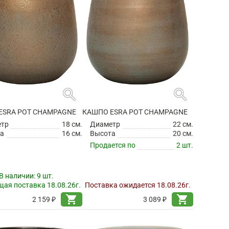
search
search
ESRA POT CHAMPAGNE
КАШПО ESRA POT CHAMPAGNE
етр
18 см.
Диаметр
22 см.
а
16 см.
Высота
20 см.
Продается по
2 шт.
В наличии:
9 шт.
ая поставка 18.08.26г.
Поставка ожидается 18.08.26г.
shopping_cart
shopping_cart
2 159 ₽
3 089 ₽