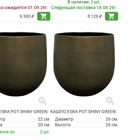
В наличии:
2 шт.
а ожидается 01.09.26г.
Следующая поставка 18.08.26г.
shopping_cart
shopping_cart
6 300 ₽
8 126 ₽
search
search
SRA POT SHINY GREEN
КАШПО ESRA POT SHINY GREEN
етр
22 см.
Диаметр
26 см.
а
20 см.
Высота
26 см.
ется по
2 шт.