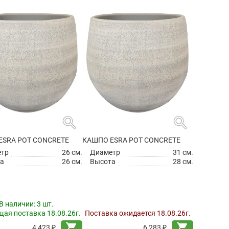
search
search
ESRA POT CONCRETE
КАШПО ESRA POT CONCRETE
етр
26 см.
Диаметр
31 см.
а
26 см.
Высота
28 см.
В наличии:
3 шт.
ая поставка 18.08.26г.
Поставка ожидается 18.08.26г.
shopping_cart
shopping_cart
4 423 ₽
6 283 ₽