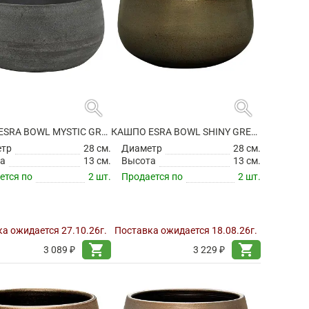
search
search
КАШПО ESRA BOWL MYSTIC GREY
КАШПО ESRA BOWL SHINY GREEN
етр
28 см.
Диаметр
28 см.
а
13 см.
Высота
13 см.
ется по
2 шт.
Продается по
2 шт.
а ожидается 27.10.26г.
Поставка ожидается 18.08.26г.
shopping_cart
shopping_cart
3 089 ₽
3 229 ₽