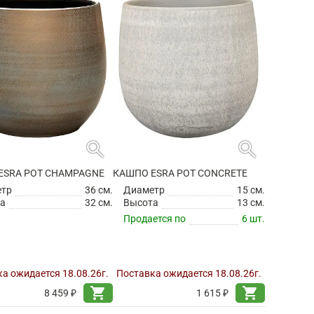
search
search
ESRA POT CHAMPAGNE
КАШПО ESRA POT CONCRETE
етр
36 см.
Диаметр
15 см.
а
32 см.
Высота
13 см.
Продается по
6 шт.
а ожидается 18.08.26г.
Поставка ожидается 18.08.26г.
shopping_cart
shopping_cart
8 459 ₽
1 615 ₽