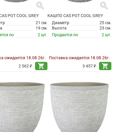
search
search
CAS POT COOL GREY
КАШПО CAS POT COOL GREY
етр
21 см.
Диаметр
25 см.
а
19 см.
Высота
23 см.
ется по
2 шт.
Продается по
2 шт.
а ожидается 18.08.26г.
Поставка ожидается 18.08.26г.
shopping_cart
shopping_cart
2 562 ₽
3 457 ₽