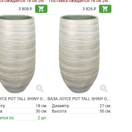
а ожидается 18.08.26г.
Поставка ожидается 18.08.26г.
shopping_cart
shopping_cart
3 808 ₽
3 826 ₽
search
search
ВАЗА JOYCE POT TALL SHINY OLIVE
ВАЗА JOYCE POT TALL SHINY OLIVE
етр
18 см.
Диаметр
27 см.
а
30 см.
Высота
50 см.
ется по
2 шт.