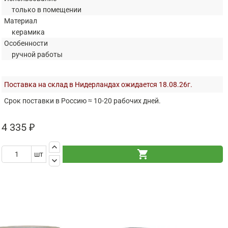
только в помещении
Материал
керамика
Особенности
ручной работы
Поставка на склад в Нидерландах ожидается 18.08.26г.
Срок поставки в Россию ≈ 10-20 рабочих дней.
4 335 ₽
keyboard_arrow_up
shopping_cart
шт
keyboard_arrow_down