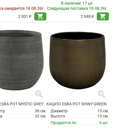
В наличии:
17 шт.
а ожидается 18.08.26г.
Следующая поставка 18.08.26г.
shopping_cart
shopping_cart
2 001 ₽
2 948 ₽
search
search
SRA POT MYSTIC GREY
КАШПО ESRA POT SHINY GREEN
етр
36 см.
Диаметр
15 см.
а
32 см.
Высота
13 см.
Продается по
6 шт.