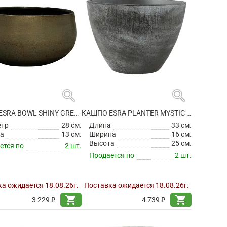
search
search
КАШПО ESRA BOWL SHINY GREEN
КАШПО ESRA PLANTER MYSTIC GREY
етр
28 см.
Длина
33 см.
а
13 см.
Ширина
16 см.
Высота
25 см.
ется по
2 шт.
Продается по
2 шт.
а ожидается 18.08.26г.
Поставка ожидается 18.08.26г.
shopping_cart
shopping_cart
3 229 ₽
4 739 ₽