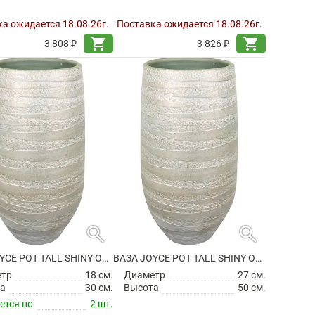
а ожидается 18.08.26г.
Поставка ожидается 18.08.26г.
shopping_cart
shopping_cart
3 808 ₽
3 826 ₽
search
search
ВАЗА JOYCE POT TALL SHINY OLIVE
ВАЗА JOYCE POT TALL SHINY OLIVE
етр
18 см.
Диаметр
27 см.
а
30 см.
Высота
50 см.
ется по
2 шт.