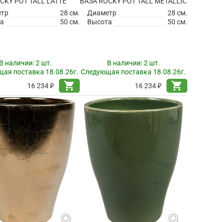
CKY POT TALL LATTE
ВАЗА ROCKY POT TALL METALLIC
етр
28 см.
Диаметр
28 см.
а
50 см.
Высота
50 см.
В наличии:
2 шт.
В наличии:
2 шт.
ая поставка 18.08.26г.
Следующая поставка 18.08.26г.
shopping_cart
shopping_cart
16 234 ₽
16 234 ₽
search
search