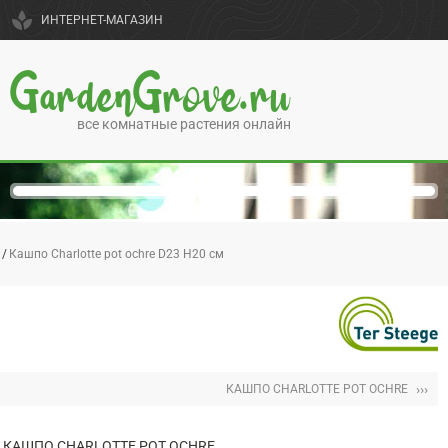
spa
ИНТЕРНЕТ-МАГАЗИН
GardenGrove.ru
все комнатные растения онлайн
Кашпо Charlotte pot ochre D23 H20 см
›››
КАШПО CHARLOTTE POT OCHRE
КАШПО CHARLOTTE POT OCHRE