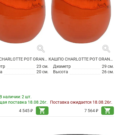
search
search
КАШПО CHARLOTTE POT ORANGE
КАШПО CHARLOTTE POT ORANGE
етр
23 см.
Диаметр
29 см.
а
20 см.
Высота
26 см.
В наличии:
2 шт.
ая поставка 18.08.26г.
Поставка ожидается 18.08.26г.
shopping_cart
shopping_cart
4 545 ₽
7 564 ₽