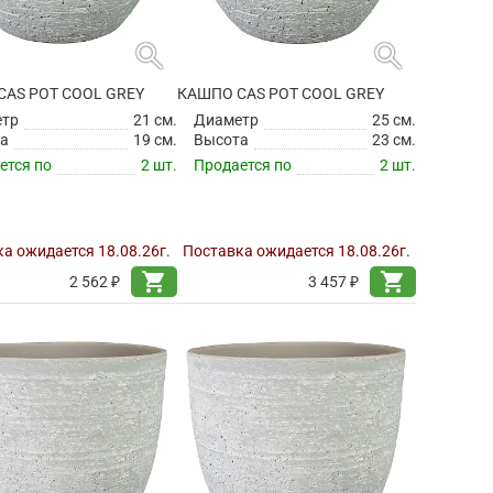
search
search
CAS POT COOL GREY
КАШПО CAS POT COOL GREY
етр
21 см.
Диаметр
25 см.
а
19 см.
Высота
23 см.
ется по
2 шт.
Продается по
2 шт.
а ожидается 18.08.26г.
Поставка ожидается 18.08.26г.
shopping_cart
shopping_cart
2 562 ₽
3 457 ₽