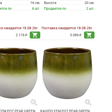
а
16 см.
Высота
20 см.
ется по
6 шт.
Продается по
2 шт.
а ожидается 18.08.26г.
Поставка ожидается 18.08.26г.
shopping_cart
shopping_cart
2 176 ₽
3 089 ₽
search
search
FEM POT PEAR GREEN
КАШПО FEM POT PEAR GREEN