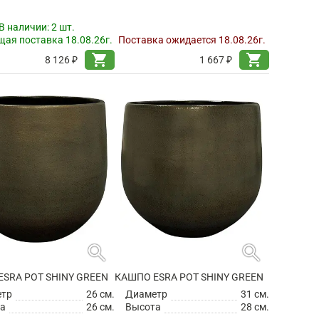
В наличии:
2 шт.
ая поставка 18.08.26г.
Поставка ожидается 18.08.26г.
shopping_cart
shopping_cart
8 126 ₽
1 667 ₽
search
search
SRA POT SHINY GREEN
КАШПО ESRA POT SHINY GREEN
етр
26 см.
Диаметр
31 см.
а
26 см.
Высота
28 см.