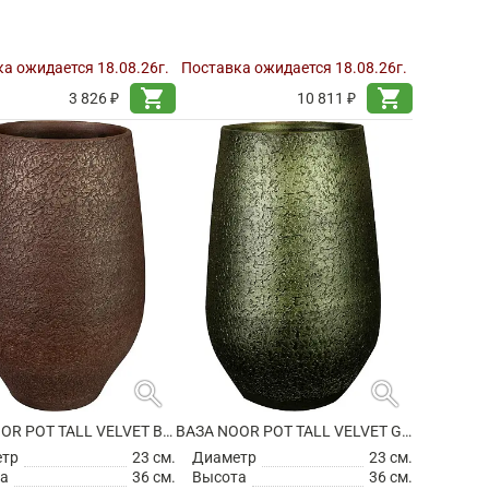
а ожидается 18.08.26г.
Поставка ожидается 18.08.26г.
shopping_cart
shopping_cart
3 826 ₽
10 811 ₽
search
search
ВАЗА NOOR POT TALL VELVET BROWN
ВАЗА NOOR POT TALL VELVET GREEN
етр
23 см.
Диаметр
23 см.
а
36 см.
Высота
36 см.