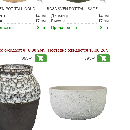
EN POT TALL GOLD
ВАЗА SVEN POT TALL SAGE
етр
14 см.
Диаметр
14 см.
а
17 см.
Высота
17 см.
ется по
8 шт.
Продается по
8 шт.
а ожидается 18.08.26г.
Поставка ожидается 18.08.26г.
shopping_cart
shopping_cart
965 ₽
895 ₽