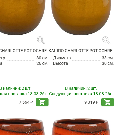
search
search
CHARLOTTE POT OCHRE
КАШПО CHARLOTTE POT OCHRE
етр
30 см.
Диаметр
33 см.
а
26 см.
Высота
30 см.
В наличии:
2 шт.
В наличии:
2 шт.
ая поставка 18.08.26г.
Следующая поставка 18.08.26г.
shopping_cart
shopping_cart
7 564 ₽
9 319 ₽