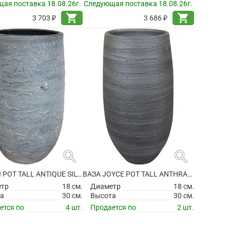
ая поставка 18.08.26г.
Следующая поставка 18.08.26г.
shopping_cart
shopping_cart
3 703 ₽
3 686 ₽
search
search
ВАЗА EVI POT TALL ANTIQUE SILVER
ВАЗА JOYCE POT TALL ANTHRACITE
етр
18 см.
Диаметр
18 см.
а
30 см.
Высота
30 см.
ется по
4 шт.
Продается по
2 шт.