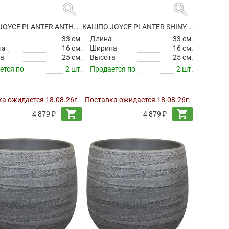
search
search
КАШПО JOYCE PLANTER ANTHRACITE
КАШПО JOYCE PLANTER SHINY OLIVE
а
33 см.
Длина
33 см.
на
16 см.
Ширина
16 см.
а
25 см.
Высота
25 см.
ется по
2 шт.
Продается по
2 шт.
а ожидается 18.08.26г.
Поставка ожидается 18.08.26г.
shopping_cart
shopping_cart
4 879 ₽
4 879 ₽