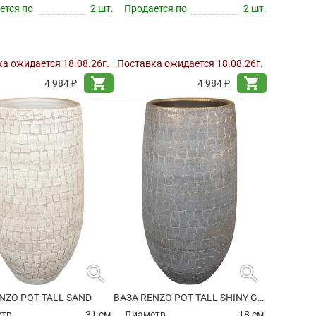
ется по
2 шт.
Продается по
2 шт.
а ожидается 18.08.26г.
Поставка ожидается 18.08.26г.
shopping_cart
shopping_cart
4 984 ₽
4 984 ₽
search
search
NZO POT TALL SAND
ВАЗА RENZO POT TALL SHINY GREY
етр
31 см.
Диаметр
18 см.