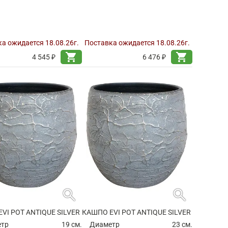
а ожидается 18.08.26г.
Поставка ожидается 18.08.26г.
shopping_cart
shopping_cart
4 545 ₽
6 476 ₽
search
search
VI POT ANTIQUE SILVER
КАШПО EVI POT ANTIQUE SILVER
етр
19 см.
Диаметр
23 см.