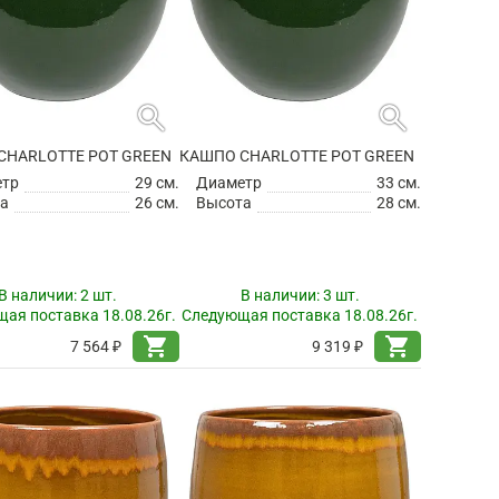
search
search
CHARLOTTE POT GREEN
КАШПО CHARLOTTE POT GREEN
етр
29 см.
Диаметр
33 см.
а
26 см.
Высота
28 см.
В наличии:
2 шт.
В наличии:
3 шт.
ая поставка 18.08.26г.
Следующая поставка 18.08.26г.
shopping_cart
shopping_cart
7 564 ₽
9 319 ₽