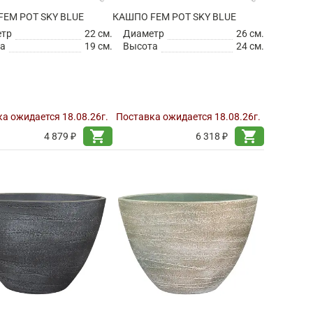
EM POT SKY BLUE
КАШПО FEM POT SKY BLUE
етр
22 см.
Диаметр
26 см.
а
19 см.
Высота
24 см.
а ожидается 18.08.26г.
Поставка ожидается 18.08.26г.
shopping_cart
shopping_cart
4 879 ₽
6 318 ₽