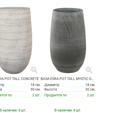
search
search
RA POT TALL CONCRETE
ВАЗА ESRA POT TALL MYSTIC GREY
етр
18 см.
Диаметр
18 см.
а
30 см.
Высота
30 см.
ется по
2 шт.
Продается по
2 шт.
В наличии:
4 шт.
В наличии:
4 шт.