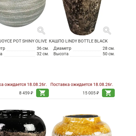
search
search
OYCE POT SHINY OLIVE
КАШПО LINDY BOTTLE BLACK
етр
36 см.
Диаметр
28 см.
а
32 см.
Высота
50 см.
а ожидается 18.08.26г.
Поставка ожидается 18.08.26г.
shopping_cart
shopping_cart
8 459 ₽
15 005 ₽