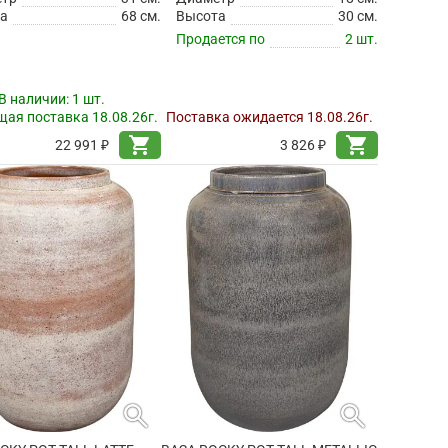
а
68 см.
Высота
30 см.
Продается по
2 шт.
В наличии:
1 шт.
ая поставка 18.08.26г.
Поставка ожидается 18.08.26г.
shopping_cart
shopping_cart
22 991 ₽
3 826 ₽
search
search