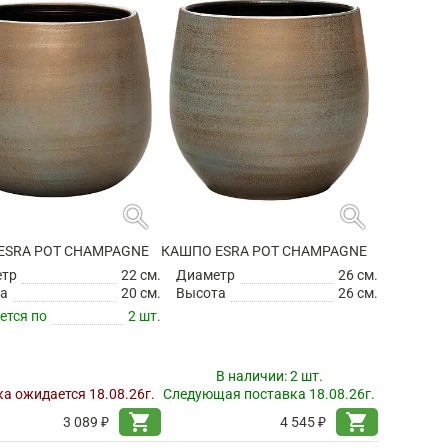
search
search
ESRA POT CHAMPAGNE
КАШПО ESRA POT CHAMPAGNE
етр
22 см.
Диаметр
26 см.
а
20 см.
Высота
26 см.
ется по
2 шт.
В наличии:
2 шт.
а ожидается 18.08.26г.
Следующая поставка 18.08.26г.
shopping_cart
shopping_cart
3 089 ₽
4 545 ₽