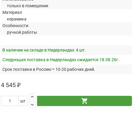
только в помещении
Материал
керамика
Особенности
ручной работы
В наличии на складе в Нидерландах:
4 шт.
Следующая поставка в Нидерландах ожидается 18.08.26г.
Срок поставки в Россию ≈ 10-20 рабочих дней.
4 545 ₽
keyboard_arrow_up
shopping_cart
шт
keyboard_arrow_down