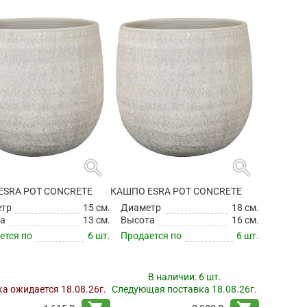
search
search
ESRA POT CONCRETE
КАШПО ESRA POT CONCRETE
етр
15 см.
Диаметр
18 см.
а
13 см.
Высота
16 см.
ется по
6 шт.
Продается по
6 шт.
В наличии:
6 шт.
а ожидается 18.08.26г.
Следующая поставка 18.08.26г.