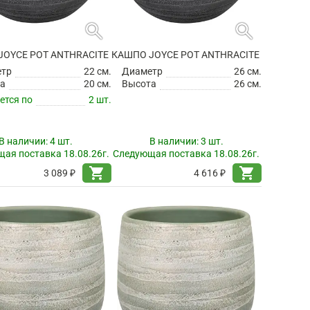
search
search
JOYCE POT ANTHRACITE
КАШПО JOYCE POT ANTHRACITE
етр
22 см.
Диаметр
26 см.
а
20 см.
Высота
26 см.
ется по
2 шт.
В наличии:
4 шт.
В наличии:
3 шт.
ая поставка 18.08.26г.
Следующая поставка 18.08.26г.
shopping_cart
shopping_cart
3 089 ₽
4 616 ₽