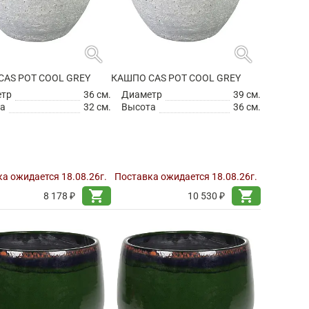
search
search
CAS POT COOL GREY
КАШПО CAS POT COOL GREY
етр
36 см.
Диаметр
39 см.
а
32 см.
Высота
36 см.
а ожидается 18.08.26г.
Поставка ожидается 18.08.26г.
shopping_cart
shopping_cart
8 178 ₽
10 530 ₽