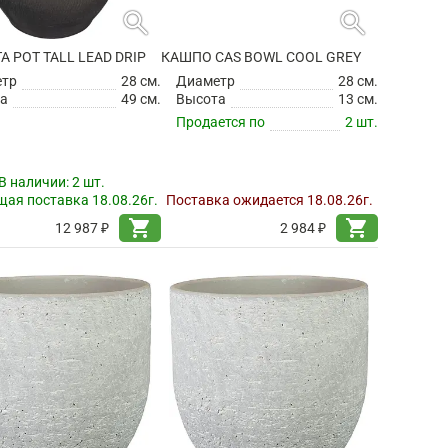
search
search
TA POT TALL LEAD DRIP
КАШПО CAS BOWL COOL GREY
етр
28 см.
Диаметр
28 см.
а
49 см.
Высота
13 см.
Продается по
2 шт.
В наличии:
2 шт.
ая поставка 18.08.26г.
Поставка ожидается 18.08.26г.
shopping_cart
shopping_cart
12 987 ₽
2 984 ₽