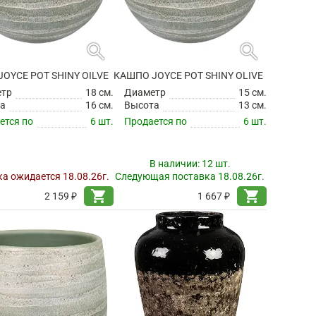
search
search
OYCE POT SHINY OILVE
КАШПО JOYCE POT SHINY OLIVE
етр
18 см.
Диаметр
15 см.
а
16 см.
Высота
13 см.
ется по
6 шт.
Продается по
6 шт.
В наличии:
12 шт.
а ожидается 18.08.26г.
Следующая поставка 18.08.26г.
shopping_cart
shopping_cart
2 159 ₽
1 667 ₽