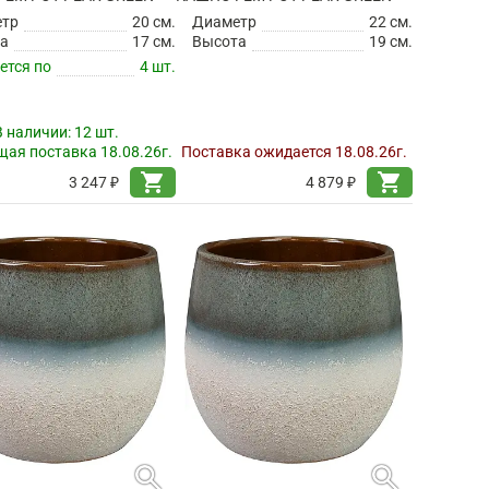
етр
20 см.
Диаметр
22 см.
а
17 см.
Высота
19 см.
ется по
4 шт.
В наличии:
12 шт.
ая поставка 18.08.26г.
Поставка ожидается 18.08.26г.
shopping_cart
shopping_cart
3 247 ₽
4 879 ₽
search
search