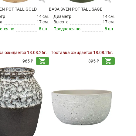
EN POT TALL GOLD
ВАЗА SVEN POT TALL SAGE
етр
14 см.
Диаметр
14 см.
а
17 см.
Высота
17 см.
ется по
8 шт.
Продается по
8 шт.
а ожидается 18.08.26г.
Поставка ожидается 18.08.26г.
shopping_cart
shopping_cart
965 ₽
895 ₽