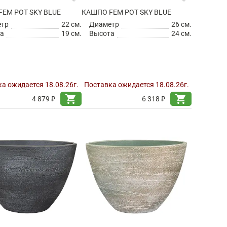
EM POT SKY BLUE
КАШПО FEM POT SKY BLUE
етр
22 см.
Диаметр
26 см.
а
19 см.
Высота
24 см.
а ожидается 18.08.26г.
Поставка ожидается 18.08.26г.
shopping_cart
shopping_cart
4 879 ₽
6 318 ₽