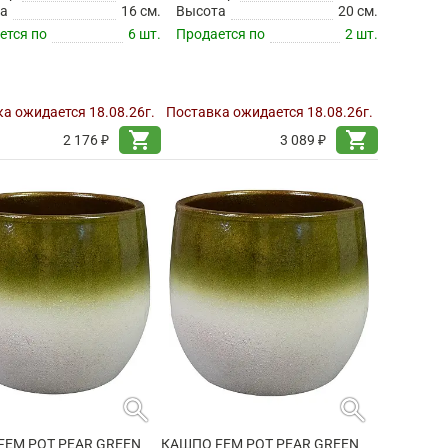
а
16 см.
Высота
20 см.
ется по
6 шт.
Продается по
2 шт.
а ожидается 18.08.26г.
Поставка ожидается 18.08.26г.
shopping_cart
shopping_cart
2 176 ₽
3 089 ₽
search
search
FEM POT PEAR GREEN
КАШПО FEM POT PEAR GREEN