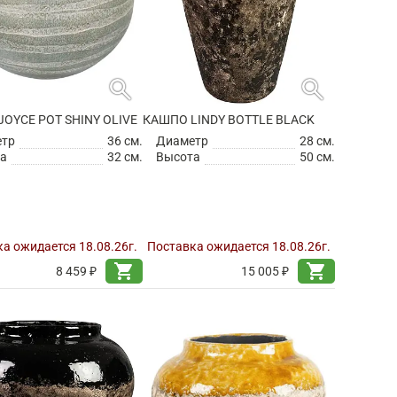
search
search
OYCE POT SHINY OLIVE
КАШПО LINDY BOTTLE BLACK
етр
36 см.
Диаметр
28 см.
а
32 см.
Высота
50 см.
а ожидается 18.08.26г.
Поставка ожидается 18.08.26г.
shopping_cart
shopping_cart
8 459 ₽
15 005 ₽