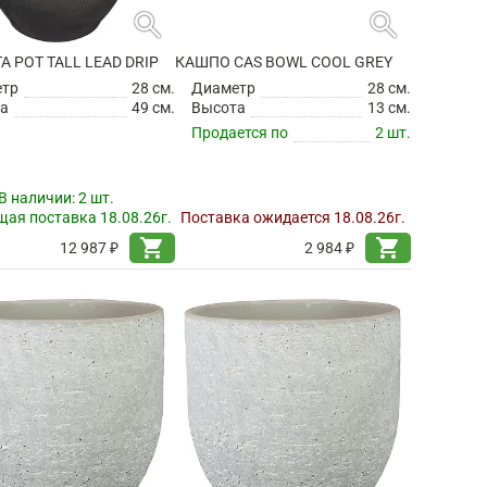
search
search
TA POT TALL LEAD DRIP
КАШПО CAS BOWL COOL GREY
етр
28 см.
Диаметр
28 см.
а
49 см.
Высота
13 см.
Продается по
2 шт.
В наличии:
2 шт.
ая поставка 18.08.26г.
Поставка ожидается 18.08.26г.
shopping_cart
shopping_cart
12 987 ₽
2 984 ₽