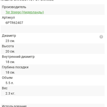
Производитель
Ter Steege (Нидерланды)
Артикул
6PTR62407
Диаметр
help
23 см.
Высота
20 см.
Внутренний диаметр
18 см.
Глубина посадки
18 см.
Объем
5.5 л.
Вес
2.3 кг.
Использование