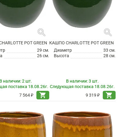
search
search
CHARLOTTE POT GREEN
КАШПО CHARLOTTE POT GREEN
етр
29 см.
Диаметр
33 см.
а
26 см.
Высота
28 см.
В наличии:
2 шт.
В наличии:
3 шт.
ая поставка 18.08.26г.
Следующая поставка 18.08.26г.
shopping_cart
shopping_cart
7 564 ₽
9 319 ₽