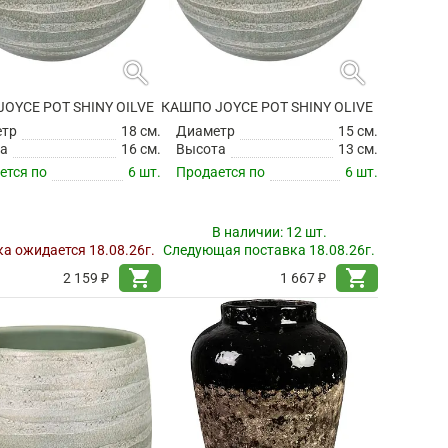
search
search
OYCE POT SHINY OILVE
КАШПО JOYCE POT SHINY OLIVE
етр
18 см.
Диаметр
15 см.
а
16 см.
Высота
13 см.
ется по
6 шт.
Продается по
6 шт.
В наличии:
12 шт.
а ожидается 18.08.26г.
Следующая поставка 18.08.26г.
shopping_cart
shopping_cart
2 159 ₽
1 667 ₽