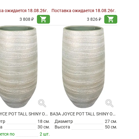
а ожидается 18.08.26г.
Поставка ожидается 18.08.26г.
shopping_cart
shopping_cart
3 808 ₽
3 826 ₽
search
search
ВАЗА JOYCE POT TALL SHINY OLIVE
ВАЗА JOYCE POT TALL SHINY OLIVE
етр
18 см.
Диаметр
27 см.
а
30 см.
Высота
50 см.
ется по
2 шт.