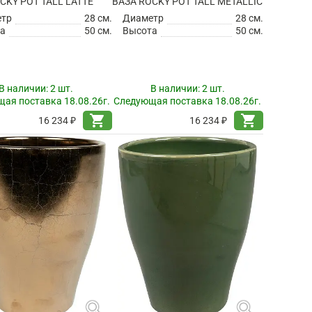
CKY POT TALL LATTE
ВАЗА ROCKY POT TALL METALLIC
етр
28 см.
Диаметр
28 см.
а
50 см.
Высота
50 см.
В наличии:
2 шт.
В наличии:
2 шт.
ая поставка 18.08.26г.
Следующая поставка 18.08.26г.
shopping_cart
shopping_cart
16 234 ₽
16 234 ₽
search
search