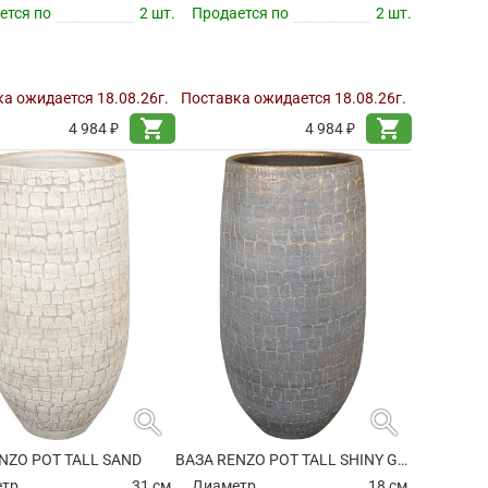
ется по
2 шт.
Продается по
2 шт.
а ожидается 18.08.26г.
Поставка ожидается 18.08.26г.
shopping_cart
shopping_cart
4 984 ₽
4 984 ₽
search
search
NZO POT TALL SAND
ВАЗА RENZO POT TALL SHINY GREY
етр
31 см.
Диаметр
18 см.