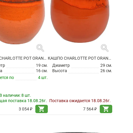
search
search
КАШПО CHARLOTTE POT ORANGE
КАШПО CHARLOTTE POT ORANGE
етр
19 см.
Диаметр
29 см.
а
16 см.
Высота
26 см.
ется по
4 шт.
В наличии:
8 шт.
ая поставка 18.08.26г.
Поставка ожидается 18.08.26г.
shopping_cart
shopping_cart
3 054 ₽
7 564 ₽