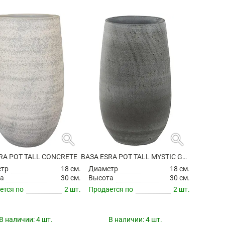
search
search
RA POT TALL CONCRETE
ВАЗА ESRA POT TALL MYSTIC GREY
етр
18 см.
Диаметр
18 см.
а
30 см.
Высота
30 см.
ется по
2 шт.
Продается по
2 шт.
В наличии:
4 шт.
В наличии:
4 шт.