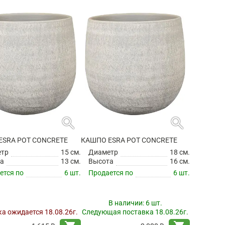
search
search
ESRA POT CONCRETE
КАШПО ESRA POT CONCRETE
етр
15 см.
Диаметр
18 см.
а
13 см.
Высота
16 см.
ется по
6 шт.
Продается по
6 шт.
В наличии:
6 шт.
а ожидается 18.08.26г.
Следующая поставка 18.08.26г.