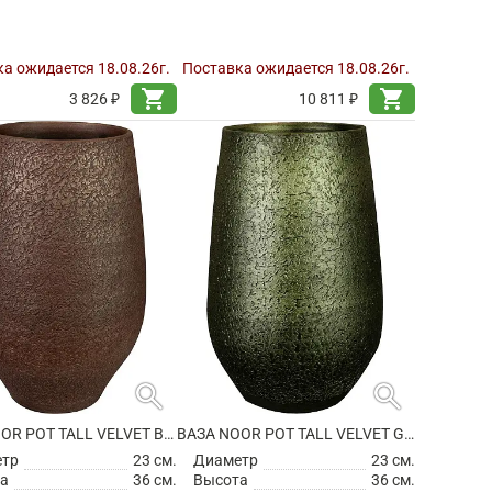
а ожидается 18.08.26г.
Поставка ожидается 18.08.26г.
shopping_cart
shopping_cart
3 826 ₽
10 811 ₽
search
search
ВАЗА NOOR POT TALL VELVET BROWN
ВАЗА NOOR POT TALL VELVET GREEN
етр
23 см.
Диаметр
23 см.
а
36 см.
Высота
36 см.