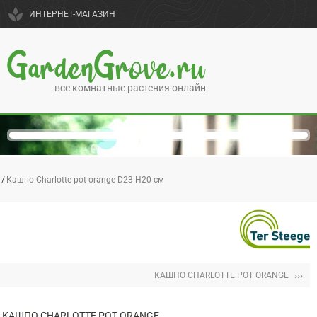
spa
ИНТЕРНЕТ-МАГАЗИН
GardenGrove.ru
все комнатные растения онлайн
Кашпо Charlotte pot orange D23 H20 см
›››
КАШПО CHARLOTTE POT ORANGE
КАШПО CHARLOTTE POT ORANGE