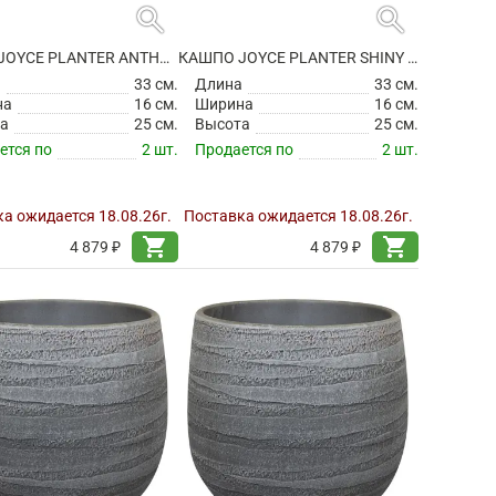
search
search
КАШПО JOYCE PLANTER ANTHRACITE
КАШПО JOYCE PLANTER SHINY OLIVE
а
33 см.
Длина
33 см.
на
16 см.
Ширина
16 см.
а
25 см.
Высота
25 см.
ется по
2 шт.
Продается по
2 шт.
а ожидается 18.08.26г.
Поставка ожидается 18.08.26г.
shopping_cart
shopping_cart
4 879 ₽
4 879 ₽