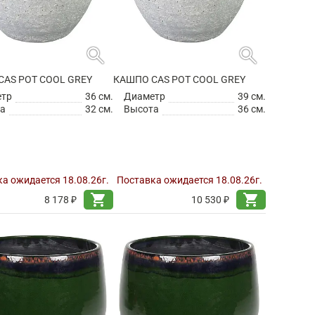
search
search
CAS POT COOL GREY
КАШПО CAS POT COOL GREY
етр
36 см.
Диаметр
39 см.
а
32 см.
Высота
36 см.
а ожидается 18.08.26г.
Поставка ожидается 18.08.26г.
shopping_cart
shopping_cart
8 178 ₽
10 530 ₽