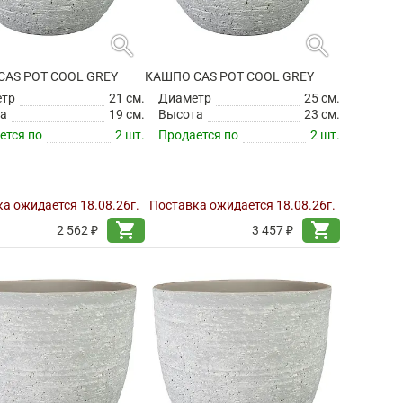
search
search
CAS POT COOL GREY
КАШПО CAS POT COOL GREY
етр
21 см.
Диаметр
25 см.
а
19 см.
Высота
23 см.
ется по
2 шт.
Продается по
2 шт.
а ожидается 18.08.26г.
Поставка ожидается 18.08.26г.
shopping_cart
shopping_cart
2 562 ₽
3 457 ₽