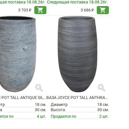
ая поставка 18.08.26г.
Следующая поставка 18.08.26г.
shopping_cart
shopping_cart
3 703 ₽
3 686 ₽
search
search
ВАЗА EVI POT TALL ANTIQUE SILVER
ВАЗА JOYCE POT TALL ANTHRACITE
етр
18 см.
Диаметр
18 см.
а
30 см.
Высота
30 см.
ется по
4 шт.
Продается по
2 шт.