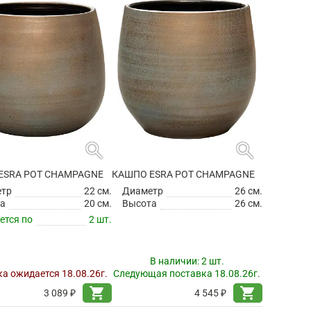
search
search
ESRA POT CHAMPAGNE
КАШПО ESRA POT CHAMPAGNE
етр
22 см.
Диаметр
26 см.
а
20 см.
Высота
26 см.
ется по
2 шт.
В наличии:
2 шт.
а ожидается 18.08.26г.
Следующая поставка 18.08.26г.
shopping_cart
shopping_cart
3 089 ₽
4 545 ₽