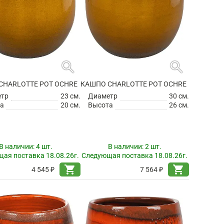
search
search
CHARLOTTE POT OCHRE
КАШПО CHARLOTTE POT OCHRE
етр
23 см.
Диаметр
30 см.
а
20 см.
Высота
26 см.
В наличии:
4 шт.
В наличии:
2 шт.
ая поставка 18.08.26г.
Следующая поставка 18.08.26г.
shopping_cart
shopping_cart
4 545 ₽
7 564 ₽