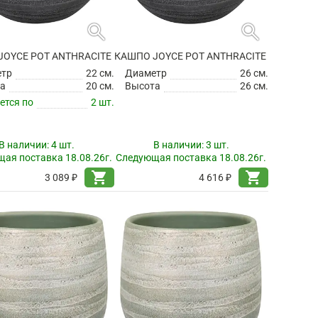
search
search
JOYCE POT ANTHRACITE
КАШПО JOYCE POT ANTHRACITE
етр
22 см.
Диаметр
26 см.
а
20 см.
Высота
26 см.
ется по
2 шт.
В наличии:
4 шт.
В наличии:
3 шт.
ая поставка 18.08.26г.
Следующая поставка 18.08.26г.
shopping_cart
shopping_cart
3 089 ₽
4 616 ₽