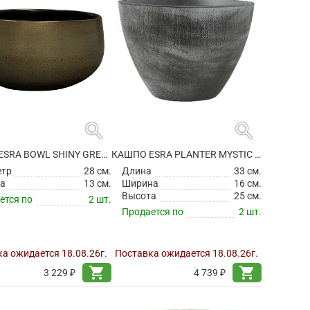
search
search
КАШПО ESRA BOWL SHINY GREEN
КАШПО ESRA PLANTER MYSTIC GREY
етр
28 см.
Длина
33 см.
а
13 см.
Ширина
16 см.
Высота
25 см.
ется по
2 шт.
Продается по
2 шт.
а ожидается 18.08.26г.
Поставка ожидается 18.08.26г.
shopping_cart
shopping_cart
3 229 ₽
4 739 ₽