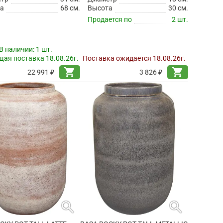
а
68 см.
Высота
30 см.
Продается по
2 шт.
В наличии:
1 шт.
ая поставка 18.08.26г.
Поставка ожидается 18.08.26г.
shopping_cart
shopping_cart
22 991 ₽
3 826 ₽
search
search