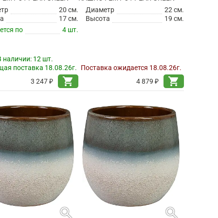
етр
20 см.
Диаметр
22 см.
а
17 см.
Высота
19 см.
ется по
4 шт.
В наличии:
12 шт.
ая поставка 18.08.26г.
Поставка ожидается 18.08.26г.
shopping_cart
shopping_cart
3 247 ₽
4 879 ₽
search
search