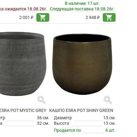
В наличии:
17 шт.
а ожидается 18.08.26г.
Следующая поставка 18.08.26г.
shopping_cart
shopping_cart
2 001 ₽
2 948 ₽
search
search
SRA POT MYSTIC GREY
КАШПО ESRA POT SHINY GREEN
етр
36 см.
Диаметр
15 см.
а
32 см.
Высота
13 см.
Продается по
6 шт.