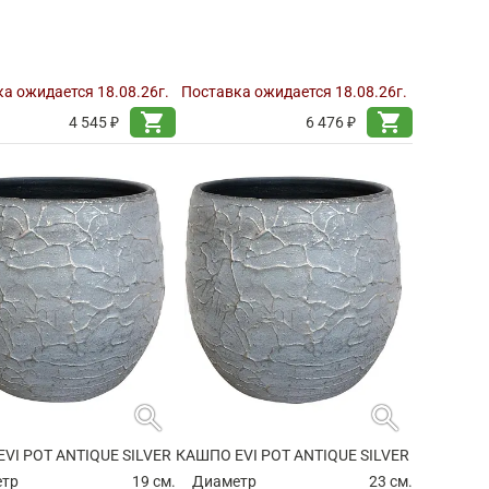
а ожидается 18.08.26г.
Поставка ожидается 18.08.26г.
shopping_cart
shopping_cart
4 545 ₽
6 476 ₽
search
search
VI POT ANTIQUE SILVER
КАШПО EVI POT ANTIQUE SILVER
етр
19 см.
Диаметр
23 см.