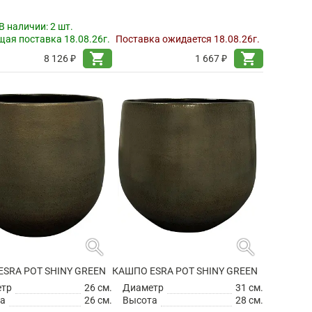
В наличии:
2 шт.
ая поставка 18.08.26г.
Поставка ожидается 18.08.26г.
shopping_cart
shopping_cart
8 126 ₽
1 667 ₽
search
search
SRA POT SHINY GREEN
КАШПО ESRA POT SHINY GREEN
етр
26 см.
Диаметр
31 см.
а
26 см.
Высота
28 см.