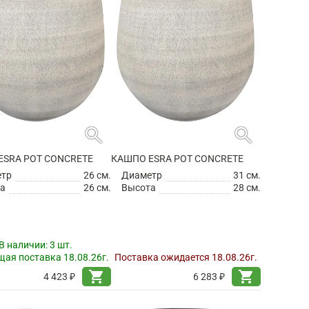
search
search
ESRA POT CONCRETE
КАШПО ESRA POT CONCRETE
етр
26 см.
Диаметр
31 см.
а
26 см.
Высота
28 см.
В наличии:
3 шт.
ая поставка 18.08.26г.
Поставка ожидается 18.08.26г.
shopping_cart
shopping_cart
4 423 ₽
6 283 ₽