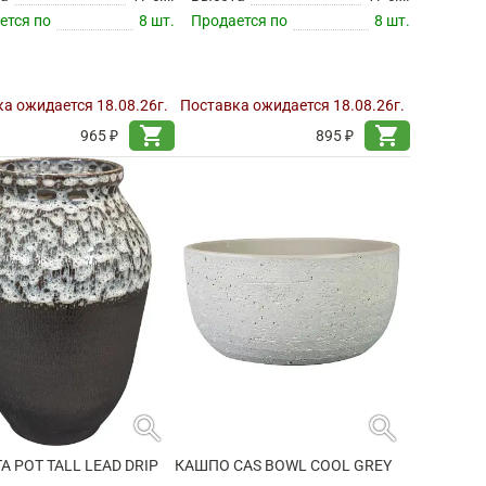
ется по
8 шт.
Продается по
8 шт.
а ожидается 18.08.26г.
Поставка ожидается 18.08.26г.
shopping_cart
shopping_cart
965 ₽
895 ₽
search
search
TA POT TALL LEAD DRIP
КАШПО CAS BOWL COOL GREY