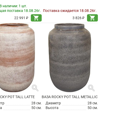
В наличии:
1 шт.
ая поставка 18.08.26г.
Поставка ожидается 18.08.26г.
shopping_cart
shopping_cart
22 991 ₽
3 826 ₽
search
search
CKY POT TALL LATTE
ВАЗА ROCKY POT TALL METALLIC
етр
28 см.
Диаметр
28 см.
а
50 см.
Высота
50 см.