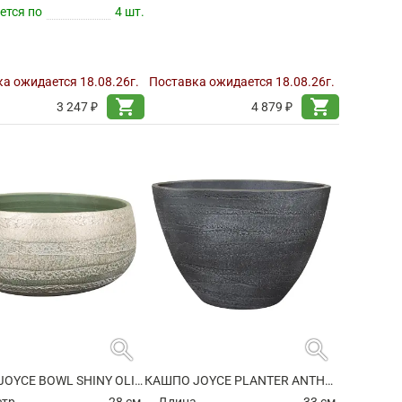
ется по
4 шт.
а ожидается 18.08.26г.
Поставка ожидается 18.08.26г.
shopping_cart
shopping_cart
3 247 ₽
4 879 ₽
search
search
КАШПО JOYCE BOWL SHINY OLIVE
КАШПО JOYCE PLANTER ANTHRACITE
етр
28 см.
Длина
33 см.