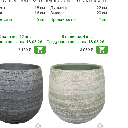
JOYCE POT ANTHRACITE
КАШПО JOYCE POT ANTHRACITE
етр
18 см.
Диаметр
22 см.
а
16 см.
Высота
20 см.
ется по
6 шт.
Продается по
2 шт.
В наличии:
12 шт.
В наличии:
4 шт.
ая поставка 18.08.26г.
Следующая поставка 18.08.26г.
shopping_cart
shopping_cart
2 159 ₽
3 089 ₽
search
search