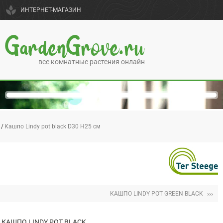
spa
ИНТЕРНЕТ-МАГАЗИН
GardenGrove.ru
все комнатные растения онлайн
Кашпо Lindy pot black D30 H25 см
›››
КАШПО LINDY POT GREEN BLACK
КАШПО LINDY POT BLACK