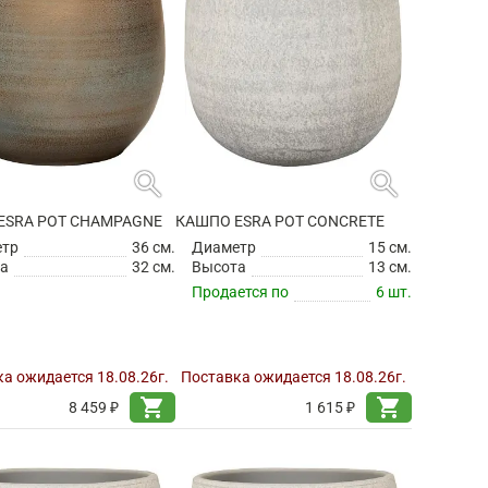
search
search
ESRA POT CHAMPAGNE
КАШПО ESRA POT CONCRETE
етр
36 см.
Диаметр
15 см.
а
32 см.
Высота
13 см.
Продается по
6 шт.
а ожидается 18.08.26г.
Поставка ожидается 18.08.26г.
shopping_cart
shopping_cart
8 459 ₽
1 615 ₽