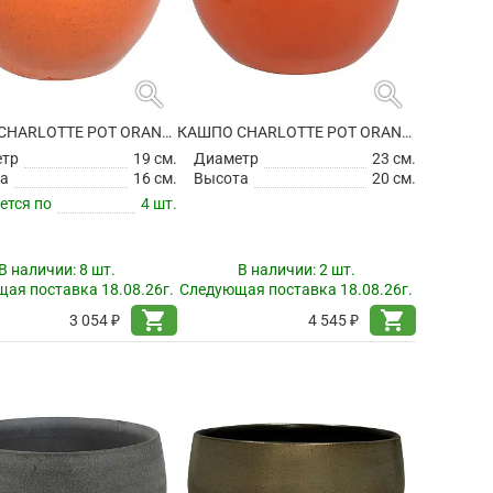
search
search
КАШПО CHARLOTTE POT ORANGE
КАШПО CHARLOTTE POT ORANGE
етр
19 см.
Диаметр
23 см.
а
16 см.
Высота
20 см.
ется по
4 шт.
В наличии:
8 шт.
В наличии:
2 шт.
ая поставка 18.08.26г.
Следующая поставка 18.08.26г.
shopping_cart
shopping_cart
3 054 ₽
4 545 ₽