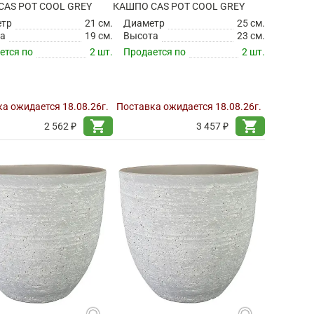
CAS POT COOL GREY
КАШПО CAS POT COOL GREY
етр
21 см.
Диаметр
25 см.
а
19 см.
Высота
23 см.
ется по
2 шт.
Продается по
2 шт.
а ожидается 18.08.26г.
Поставка ожидается 18.08.26г.
shopping_cart
shopping_cart
2 562 ₽
3 457 ₽