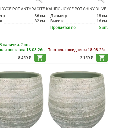
JOYCE POT ANTHRACITE
КАШПО JOYCE POT SHINY OILVE
етр
36 см.
Диаметр
18 см.
а
32 см.
Высота
16 см.
Продается по
6 шт.
В наличии:
2 шт.
ая поставка 18.08.26г.
Поставка ожидается 18.08.26г.
shopping_cart
shopping_cart
8 459 ₽
2 159 ₽