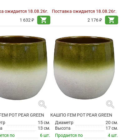
а ожидается 18.08.26г.
Поставка ожидается 18.08.26г.
shopping_cart
shopping_cart
1 632 ₽
2 176 ₽
search
search
FEM POT PEAR GREEN
КАШПО FEM POT PEAR GREEN
етр
15 см.
Диаметр
20 см.
а
13 см.
Высота
17 см.
ется по
6 шт.
Продается по
4 шт.