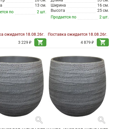
а
13 см.
Ширина
16 см.
Высота
25 см.
ется по
2 шт.
Продается по
2 шт.
а ожидается 18.08.26г.
Поставка ожидается 18.08.26г.
shopping_cart
shopping_cart
3 229 ₽
4 879 ₽
search
search