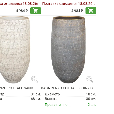
а ожидается 18.08.26г.
Поставка ожидается 18.08.26г.
shopping_cart
shopping_cart
4 984 ₽
4 984 ₽
search
search
NZO POT TALL SAND
ВАЗА RENZO POT TALL SHINY GREY
етр
31 см.
Диаметр
18 см.
а
68 см.
Высота
30 см.
Продается по
2 шт.