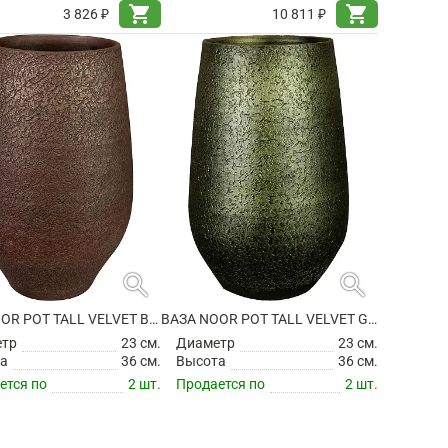
shopping_cart
shopping_cart
3 826 ₽
10 811 ₽
search
search
ВАЗА NOOR POT TALL VELVET BROWN
ВАЗА NOOR POT TALL VELVET GREEN
етр
23 см.
Диаметр
23 см.
а
36 см.
Высота
36 см.
ется по
2 шт.
Продается по
2 шт.