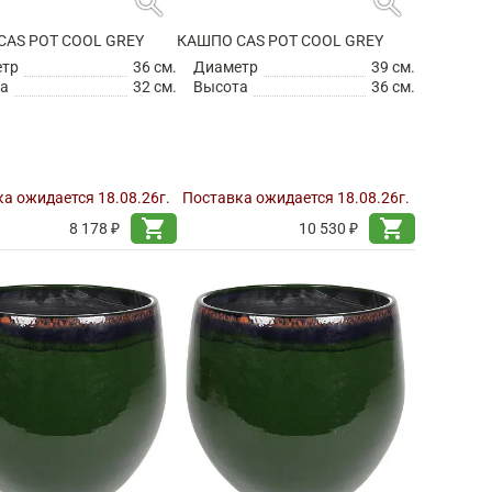
search
search
CAS POT COOL GREY
КАШПО CAS POT COOL GREY
етр
36 см.
Диаметр
39 см.
а
32 см.
Высота
36 см.
а ожидается 18.08.26г.
Поставка ожидается 18.08.26г.
shopping_cart
shopping_cart
8 178 ₽
10 530 ₽