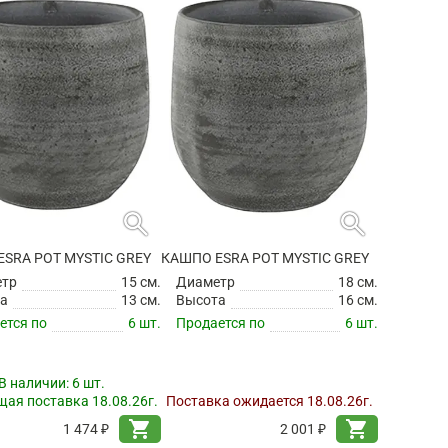
search
search
SRA POT MYSTIC GREY
КАШПО ESRA POT MYSTIC GREY
етр
15 см.
Диаметр
18 см.
а
13 см.
Высота
16 см.
ется по
6 шт.
Продается по
6 шт.
В наличии:
6 шт.
ая поставка 18.08.26г.
Поставка ожидается 18.08.26г.
shopping_cart
shopping_cart
1 474 ₽
2 001 ₽