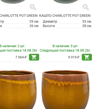
search
search
CHARLOTTE POT GREEN
КАШПО CHARLOTTE POT GREEN
етр
29 см.
Диаметр
33 см.
а
26 см.
Высота
28 см.
В наличии:
2 шт.
В наличии:
3 шт.
ая поставка 18.08.26г.
Следующая поставка 18.08.26г.
shopping_cart
shopping_cart
7 564 ₽
9 319 ₽