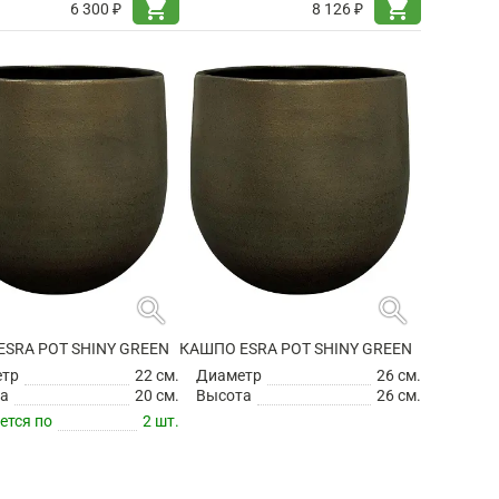
shopping_cart
shopping_cart
6 300 ₽
8 126 ₽
search
search
SRA POT SHINY GREEN
КАШПО ESRA POT SHINY GREEN
етр
22 см.
Диаметр
26 см.
а
20 см.
Высота
26 см.
ется по
2 шт.