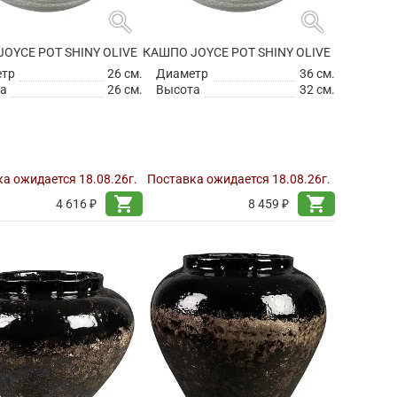
search
search
OYCE POT SHINY OLIVE
КАШПО JOYCE POT SHINY OLIVE
етр
26 см.
Диаметр
36 см.
а
26 см.
Высота
32 см.
а ожидается 18.08.26г.
Поставка ожидается 18.08.26г.
shopping_cart
shopping_cart
4 616 ₽
8 459 ₽