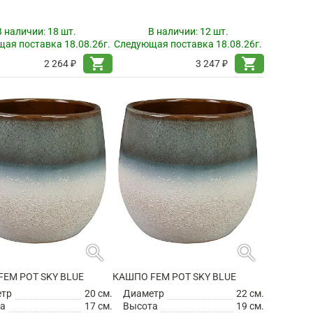
В наличии:
18 шт.
В наличии:
12 шт.
ая поставка 18.08.26г.
Следующая поставка 18.08.26г.
shopping_cart
shopping_cart
2 264 ₽
3 247 ₽
search
search
EM POT SKY BLUE
КАШПО FEM POT SKY BLUE
етр
20 см.
Диаметр
22 см.
а
17 см.
Высота
19 см.