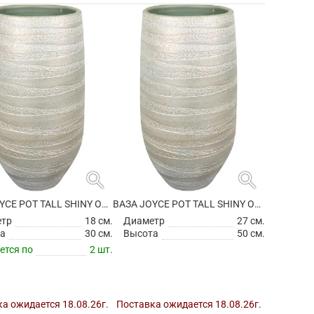
search
search
ВАЗА JOYCE POT TALL SHINY OLIVE
ВАЗА JOYCE POT TALL SHINY OLIVE
етр
18 см.
Диаметр
27 см.
а
30 см.
Высота
50 см.
ется по
2 шт.
а ожидается 18.08.26г.
Поставка ожидается 18.08.26г.