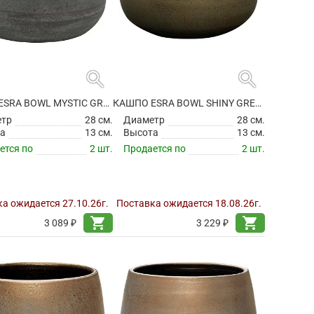
search
search
КАШПО ESRA BOWL MYSTIC GREY
КАШПО ESRA BOWL SHINY GREEN
етр
28 см.
Диаметр
28 см.
а
13 см.
Высота
13 см.
ется по
2 шт.
Продается по
2 шт.
а ожидается 27.10.26г.
Поставка ожидается 18.08.26г.
shopping_cart
shopping_cart
3 089 ₽
3 229 ₽