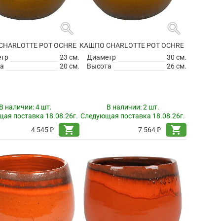
search
search
CHARLOTTE POT OCHRE
КАШПО CHARLOTTE POT OCHRE
етр
23 см.
Диаметр
30 см.
а
20 см.
Высота
26 см.
В наличии:
4 шт.
В наличии:
2 шт.
ая поставка 18.08.26г.
Следующая поставка 18.08.26г.
shopping_cart
shopping_cart
4 545 ₽
7 564 ₽