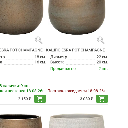
search
search
ESRA POT CHAMPAGNE
КАШПО ESRA POT CHAMPAGNE
етр
18 см.
Диаметр
22 см.
а
16 см.
Высота
20 см.
Продается по
2 шт.
В наличии:
9 шт.
ая поставка 18.08.26г.
Поставка ожидается 18.08.26г.
shopping_cart
shopping_cart
2 159 ₽
3 089 ₽