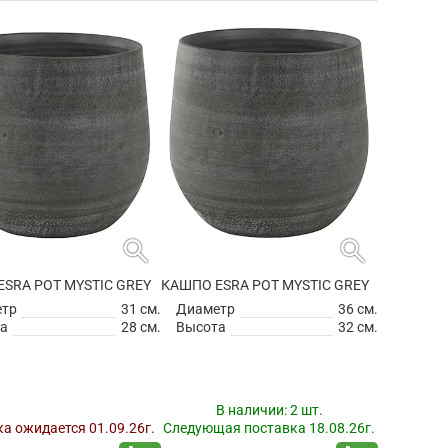
search
search
SRA POT MYSTIC GREY
КАШПО ESRA POT MYSTIC GREY
етр
31 см.
Диаметр
36 см.
а
28 см.
Высота
32 см.
В наличии:
2 шт.
а ожидается 01.09.26г.
Следующая поставка 18.08.26г.