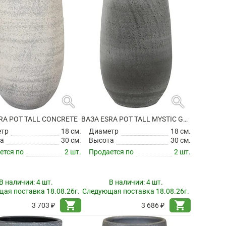
search
search
RA POT TALL CONCRETE
ВАЗА ESRA POT TALL MYSTIC GREY
етр
18 см.
Диаметр
18 см.
а
30 см.
Высота
30 см.
ется по
2 шт.
Продается по
2 шт.
В наличии:
4 шт.
В наличии:
4 шт.
ая поставка 18.08.26г.
Следующая поставка 18.08.26г.
shopping_cart
shopping_cart
3 703 ₽
3 686 ₽