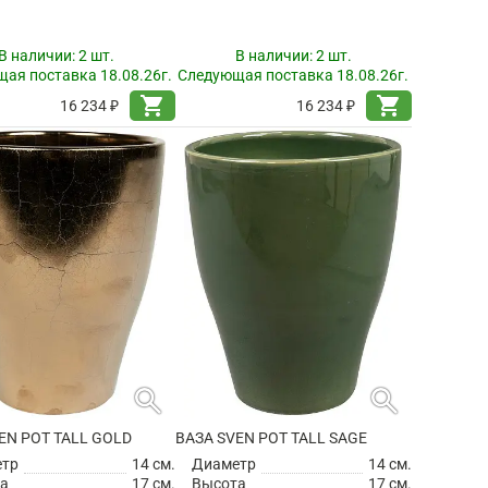
В наличии:
2 шт.
В наличии:
2 шт.
ая поставка 18.08.26г.
Следующая поставка 18.08.26г.
shopping_cart
shopping_cart
16 234 ₽
16 234 ₽
search
search
EN POT TALL GOLD
ВАЗА SVEN POT TALL SAGE
етр
14 см.
Диаметр
14 см.
а
17 см.
Высота
17 см.