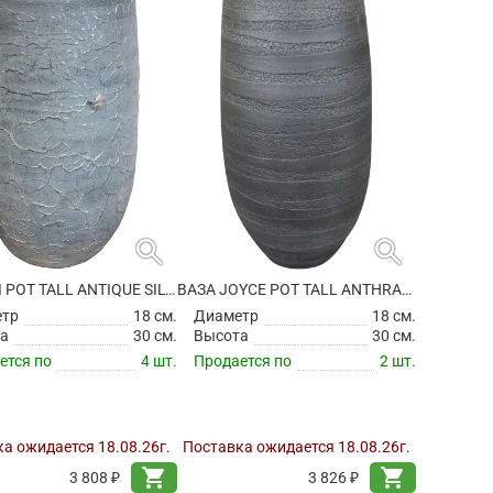
search
search
ВАЗА EVI POT TALL ANTIQUE SILVER
ВАЗА JOYCE POT TALL ANTHRACITE
етр
18 см.
Диаметр
18 см.
а
30 см.
Высота
30 см.
ется по
4 шт.
Продается по
2 шт.
а ожидается 18.08.26г.
Поставка ожидается 18.08.26г.
shopping_cart
shopping_cart
3 808 ₽
3 826 ₽