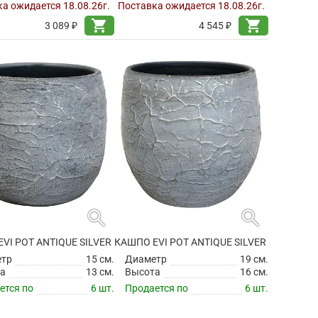
а ожидается 18.08.26г.
Поставка ожидается 18.08.26г.
shopping_cart
shopping_cart
3 089 ₽
4 545 ₽
search
search
VI POT ANTIQUE SILVER
КАШПО EVI POT ANTIQUE SILVER
етр
15 см.
Диаметр
19 см.
а
13 см.
Высота
16 см.
ется по
6 шт.
Продается по
6 шт.