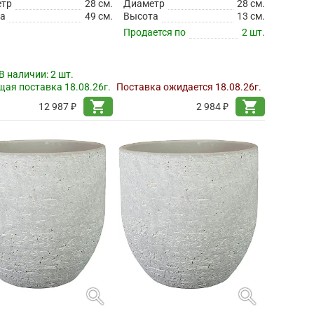
етр
28 см.
Диаметр
28 см.
а
49 см.
Высота
13 см.
Продается по
2 шт.
В наличии:
2 шт.
ая поставка 18.08.26г.
Поставка ожидается 18.08.26г.
shopping_cart
shopping_cart
12 987 ₽
2 984 ₽
search
search