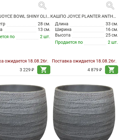
search
search
КАШПО JOYCE BOWL SHINY OLIVE
КАШПО JOYCE PLANTER ANTHRACITE
етр
28 см.
Длина
33 см.
а
13 см.
Ширина
16 см.
Высота
25 см.
ется по
2 шт.
Продается по
2 шт.
а ожидается 18.08.26г.
Поставка ожидается 18.08.26г.
shopping_cart
shopping_cart
3 229 ₽
4 879 ₽