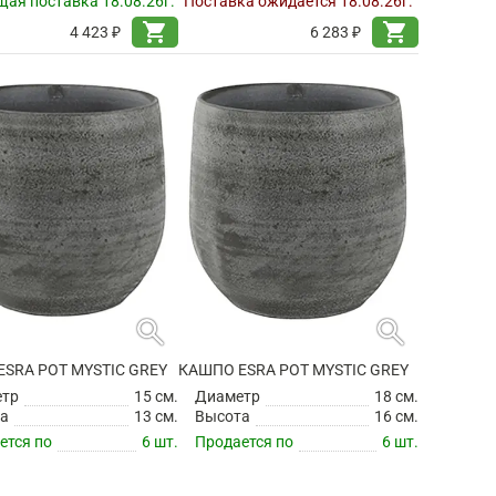
ая поставка 18.08.26г.
Поставка ожидается 18.08.26г.
shopping_cart
shopping_cart
4 423 ₽
6 283 ₽
search
search
SRA POT MYSTIC GREY
КАШПО ESRA POT MYSTIC GREY
етр
15 см.
Диаметр
18 см.
а
13 см.
Высота
16 см.
ется по
6 шт.
Продается по
6 шт.