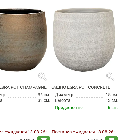
search
search
ESRA POT CHAMPAGNE
КАШПО ESRA POT CONCRETE
етр
36 см.
Диаметр
15 см.
а
32 см.
Высота
13 см.
Продается по
6 шт.
а ожидается 18.08.26г.
Поставка ожидается 18.08.26г.