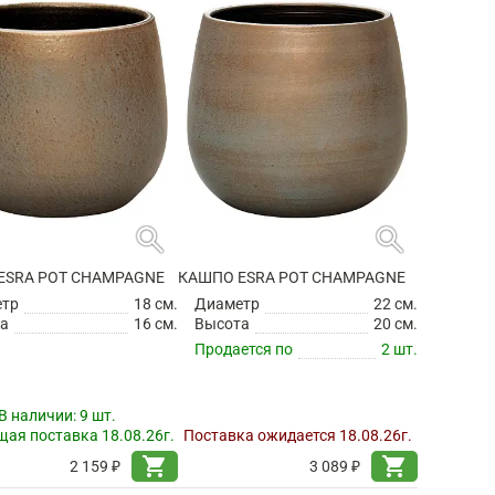
search
search
ESRA POT CHAMPAGNE
КАШПО ESRA POT CHAMPAGNE
етр
18 см.
Диаметр
22 см.
а
16 см.
Высота
20 см.
Продается по
2 шт.
В наличии:
9 шт.
ая поставка 18.08.26г.
Поставка ожидается 18.08.26г.
shopping_cart
shopping_cart
2 159 ₽
3 089 ₽