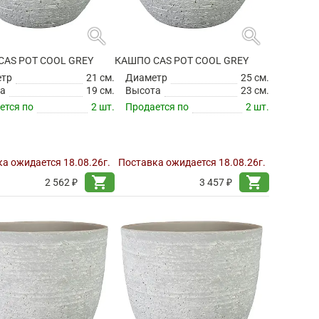
search
search
CAS POT COOL GREY
КАШПО CAS POT COOL GREY
етр
21 см.
Диаметр
25 см.
а
19 см.
Высота
23 см.
ется по
2 шт.
Продается по
2 шт.
а ожидается 18.08.26г.
Поставка ожидается 18.08.26г.
shopping_cart
shopping_cart
2 562 ₽
3 457 ₽