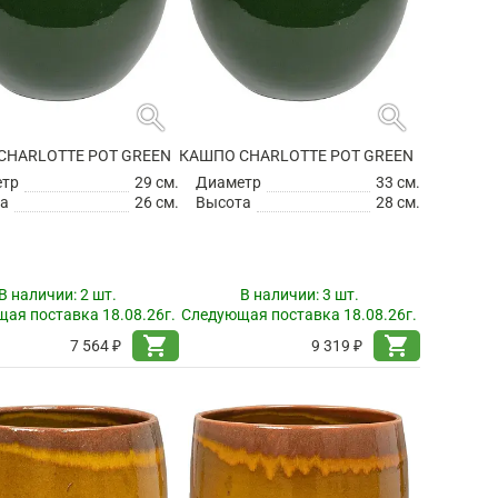
search
search
CHARLOTTE POT GREEN
КАШПО CHARLOTTE POT GREEN
етр
29 см.
Диаметр
33 см.
а
26 см.
Высота
28 см.
В наличии:
2 шт.
В наличии:
3 шт.
ая поставка 18.08.26г.
Следующая поставка 18.08.26г.
shopping_cart
shopping_cart
7 564 ₽
9 319 ₽