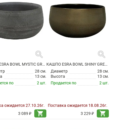
search
search
КАШПО ESRA BOWL MYSTIC GREY
КАШПО ESRA BOWL SHINY GREEN
етр
28 см.
Диаметр
28 см.
а
13 см.
Высота
13 см.
ется по
2 шт.
Продается по
2 шт.
а ожидается 27.10.26г.
Поставка ожидается 18.08.26г.
shopping_cart
shopping_cart
3 089 ₽
3 229 ₽