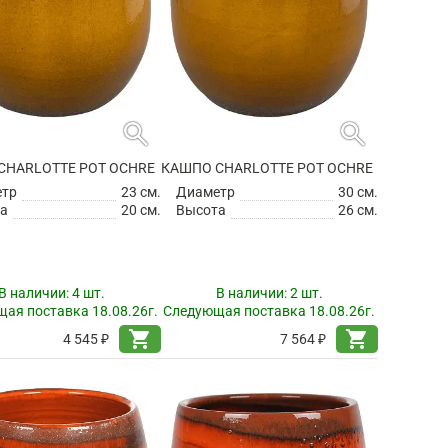
search
search
CHARLOTTE POT OCHRE
КАШПО CHARLOTTE POT OCHRE
етр
23 см.
Диаметр
30 см.
а
20 см.
Высота
26 см.
В наличии:
4 шт.
В наличии:
2 шт.
ая поставка 18.08.26г.
Следующая поставка 18.08.26г.
shopping_cart
shopping_cart
4 545 ₽
7 564 ₽