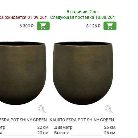
В наличии:
2 шт.
а ожидается 01.09.26г.
Следующая поставка 18.08.26г.
shopping_cart
shopping_cart
6 300 ₽
8 126 ₽
search
search
SRA POT SHINY GREEN
КАШПО ESRA POT SHINY GREEN
етр
22 см.
Диаметр
26 см.
а
20 см.
Высота
26 см.