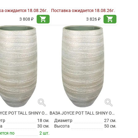
а ожидается 18.08.26г.
Поставка ожидается 18.08.26г.
shopping_cart
shopping_cart
3 808 ₽
3 826 ₽
search
search
ВАЗА JOYCE POT TALL SHINY OLIVE
ВАЗА JOYCE POT TALL SHINY OLIVE
етр
18 см.
Диаметр
27 см.
а
30 см.
Высота
50 см.
ется по
2 шт.