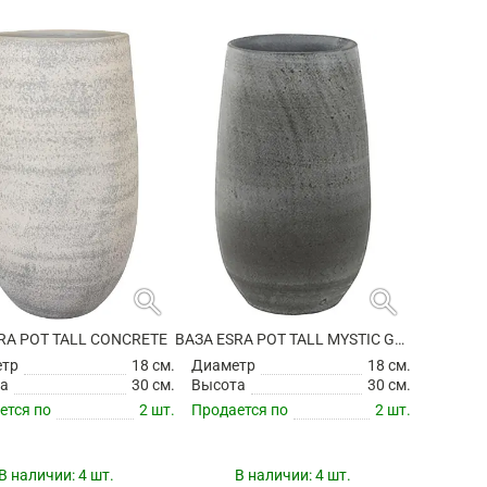
search
search
RA POT TALL CONCRETE
ВАЗА ESRA POT TALL MYSTIC GREY
етр
18 см.
Диаметр
18 см.
а
30 см.
Высота
30 см.
ется по
2 шт.
Продается по
2 шт.
В наличии:
4 шт.
В наличии:
4 шт.