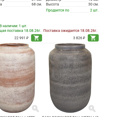
а
68 см.
Высота
30 см.
Продается по
2 шт.
В наличии:
1 шт.
ая поставка 18.08.26г.
Поставка ожидается 18.08.26г.
shopping_cart
shopping_cart
22 991 ₽
3 826 ₽
search
search