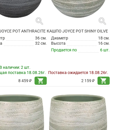
search
search
JOYCE POT ANTHRACITE
КАШПО JOYCE POT SHINY OILVE
етр
36 см.
Диаметр
18 см.
а
32 см.
Высота
16 см.
Продается по
6 шт.
В наличии:
2 шт.
ая поставка 18.08.26г.
Поставка ожидается 18.08.26г.
shopping_cart
shopping_cart
8 459 ₽
2 159 ₽