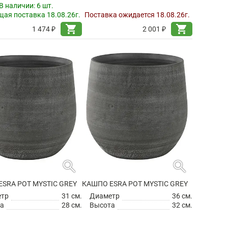
В наличии:
6 шт.
ая поставка 18.08.26г.
Поставка ожидается 18.08.26г.
shopping_cart
shopping_cart
1 474 ₽
2 001 ₽
search
search
SRA POT MYSTIC GREY
КАШПО ESRA POT MYSTIC GREY
етр
31 см.
Диаметр
36 см.
а
28 см.
Высота
32 см.