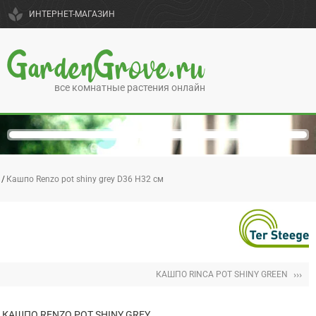
spa
ИНТЕРНЕТ-МАГАЗИН
GardenGrove.ru
все комнатные растения онлайн
Кашпо Renzo pot shiny grey D36 H32 см
›››
КАШПО RINCA POT SHINY GREEN
КАШПО RENZO POT SHINY GREY