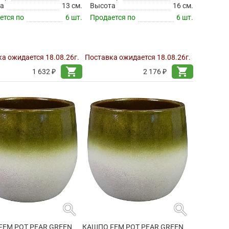
а
13 см.
Высота
16 см.
ется по
6 шт.
Продается по
6 шт.
а ожидается 18.08.26г.
Поставка ожидается 18.08.26г.
shopping_cart
shopping_cart
1 632 ₽
2 176 ₽
search
search
FEM POT PEAR GREEN
КАШПО FEM POT PEAR GREEN