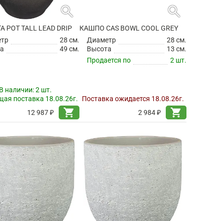
search
search
TA POT TALL LEAD DRIP
КАШПО CAS BOWL COOL GREY
етр
28 см.
Диаметр
28 см.
а
49 см.
Высота
13 см.
Продается по
2 шт.
В наличии:
2 шт.
ая поставка 18.08.26г.
Поставка ожидается 18.08.26г.
shopping_cart
shopping_cart
12 987 ₽
2 984 ₽