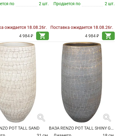
ется по
2 шт.
Продается по
2 шт.
а ожидается 18.08.26г.
Поставка ожидается 18.08.26г.
shopping_cart
shopping_cart
4 984 ₽
4 984 ₽
search
search
NZO POT TALL SAND
ВАЗА RENZO POT TALL SHINY GREY
етр
31 см.
Диаметр
18 см.