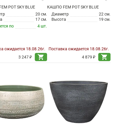
EM POT SKY BLUE
КАШПО FEM POT SKY BLUE
етр
20 см.
Диаметр
22 см.
а
17 см.
Высота
19 см.
ется по
4 шт.
а ожидается 18.08.26г.
Поставка ожидается 18.08.26г.
shopping_cart
shopping_cart
3 247 ₽
4 879 ₽