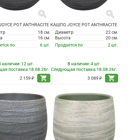
search
search
JOYCE POT ANTHRACITE
КАШПО JOYCE POT ANTHRACITE
етр
18 см.
Диаметр
22 см.
а
16 см.
Высота
20 см.
ется по
6 шт.
Продается по
2 шт.
В наличии:
12 шт.
В наличии:
4 шт.
ая поставка 18.08.26г.
Следующая поставка 18.08.26г.
shopping_cart
shopping_cart
2 159 ₽
3 089 ₽