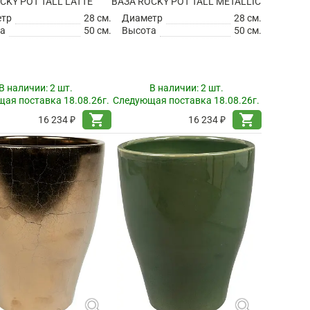
CKY POT TALL LATTE
ВАЗА ROCKY POT TALL METALLIC
етр
28 см.
Диаметр
28 см.
а
50 см.
Высота
50 см.
В наличии:
2 шт.
В наличии:
2 шт.
ая поставка 18.08.26г.
Следующая поставка 18.08.26г.
shopping_cart
shopping_cart
16 234 ₽
16 234 ₽
search
search