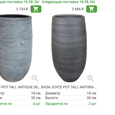
ая поставка 18.08.26г.
Следующая поставка 18.08.26г.
shopping_cart
shopping_cart
3 703 ₽
3 686 ₽
search
search
ВАЗА EVI POT TALL ANTIQUE SILVER
ВАЗА JOYCE POT TALL ANTHRACITE
етр
18 см.
Диаметр
18 см.
а
30 см.
Высота
30 см.
ется по
4 шт.
Продается по
2 шт.