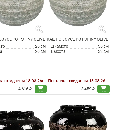
search
search
OYCE POT SHINY OLIVE
КАШПО JOYCE POT SHINY OLIVE
етр
26 см.
Диаметр
36 см.
а
26 см.
Высота
32 см.
а ожидается 18.08.26г.
Поставка ожидается 18.08.26г.
shopping_cart
shopping_cart
4 616 ₽
8 459 ₽