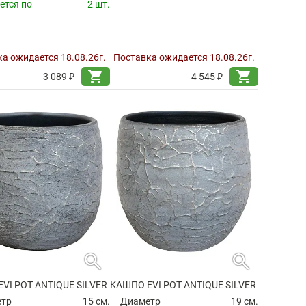
ется по
2 шт.
а ожидается 18.08.26г.
Поставка ожидается 18.08.26г.
shopping_cart
shopping_cart
3 089 ₽
4 545 ₽
search
search
VI POT ANTIQUE SILVER
КАШПО EVI POT ANTIQUE SILVER
етр
15 см.
Диаметр
19 см.