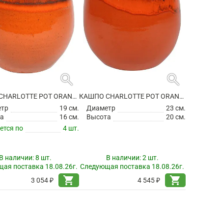
search
search
КАШПО CHARLOTTE POT ORANGE
КАШПО CHARLOTTE POT ORANGE
етр
19 см.
Диаметр
23 см.
а
16 см.
Высота
20 см.
ется по
4 шт.
В наличии:
8 шт.
В наличии:
2 шт.
ая поставка 18.08.26г.
Следующая поставка 18.08.26г.
shopping_cart
shopping_cart
3 054 ₽
4 545 ₽