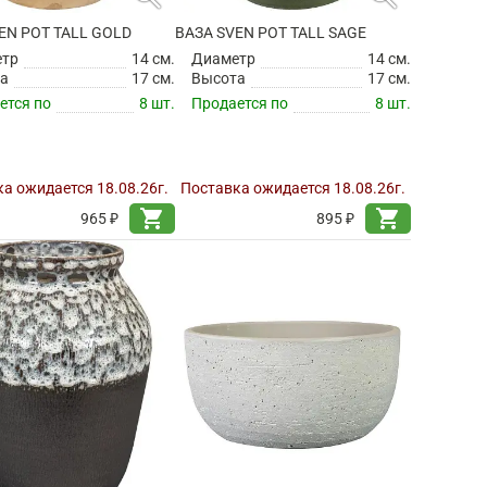
EN POT TALL GOLD
ВАЗА SVEN POT TALL SAGE
етр
14 см.
Диаметр
14 см.
а
17 см.
Высота
17 см.
ется по
8 шт.
Продается по
8 шт.
а ожидается 18.08.26г.
Поставка ожидается 18.08.26г.
shopping_cart
shopping_cart
965 ₽
895 ₽