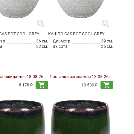
search
search
CAS POT COOL GREY
КАШПО CAS POT COOL GREY
етр
36 см.
Диаметр
39 см.
а
32 см.
Высота
36 см.
а ожидается 18.08.26г.
Поставка ожидается 18.08.26г.
shopping_cart
shopping_cart
8 178 ₽
10 530 ₽