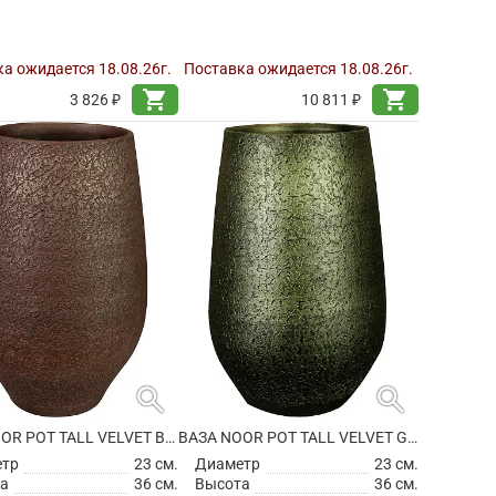
а ожидается 18.08.26г.
Поставка ожидается 18.08.26г.
shopping_cart
shopping_cart
3 826 ₽
10 811 ₽
search
search
ВАЗА NOOR POT TALL VELVET BROWN
ВАЗА NOOR POT TALL VELVET GREEN
етр
23 см.
Диаметр
23 см.
а
36 см.
Высота
36 см.