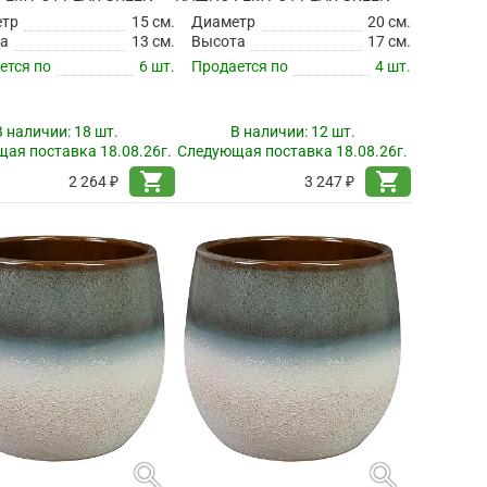
етр
15 см.
Диаметр
20 см.
а
13 см.
Высота
17 см.
ется по
6 шт.
Продается по
4 шт.
В наличии:
18 шт.
В наличии:
12 шт.
ая поставка 18.08.26г.
Следующая поставка 18.08.26г.
shopping_cart
shopping_cart
2 264 ₽
3 247 ₽
search
search