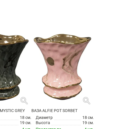
search
search
 MYSTIC GREY
ВАЗА ALFIE POT SORBET
18 см.
Диаметр
18 см.
19 см.
Высота
19 см.