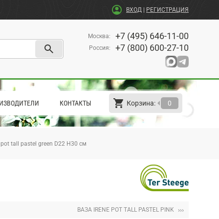
account_circle
ВХОД
|
РЕГИСТРАЦИЯ
+7 (495) 646-11-00
Москва
:
search
+7 (800) 600-27-10
Россия
:
shopping_cart
arrow_left
ИЗВОДИТЕЛИ
КОНТАКТЫ
Корзина:
0
 pot tall pastel green D22 H30 см
›››
ВАЗА IRENE POT TALL PASTEL PINK