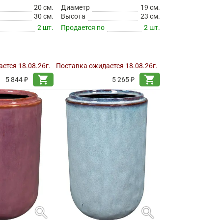
20 см.
Диаметр
19 см.
30 см.
Высота
23 см.
2 шт.
Продается по
2 шт.
ется 18.08.26г.
Поставка ожидается 18.08.26г.
shopping_cart
shopping_cart
5 844 ₽
5 265 ₽
search
search