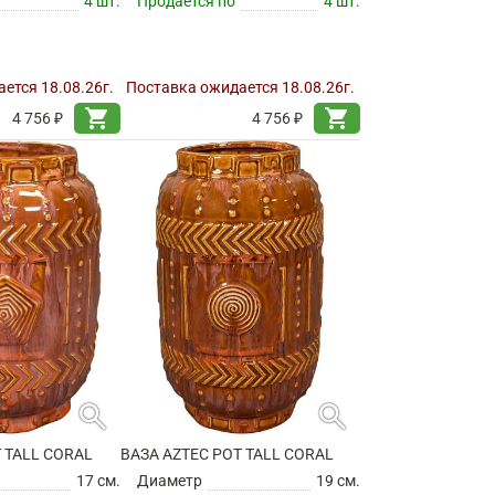
4 шт.
Продается по
4 шт.
ется 18.08.26г.
Поставка ожидается 18.08.26г.
shopping_cart
shopping_cart
4 756 ₽
4 756 ₽
search
search
 TALL CORAL
ВАЗА AZTEC POT TALL CORAL
17 см.
Диаметр
19 см.