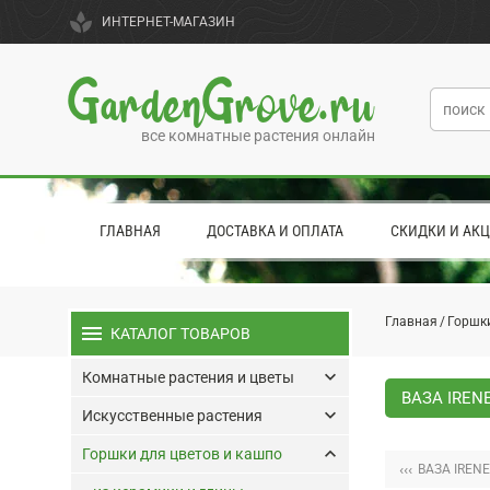
spa
ИНТЕРНЕТ-МАГАЗИН
GardenGrove.ru
все комнатные растения онлайн
ГЛАВНАЯ
ДОСТАВКА И ОПЛАТА
СКИДКИ И АК
Главная
Горшки
menu
КАТАЛОГ ТОВАРОВ
keyboard_arrow_down
Комнатные растения и цветы
ВАЗА IREN
keyboard_arrow_down
Искусственные растения
keyboard_arrow_up
Горшки для цветов и кашпо
‹‹‹
ВАЗА IRENE