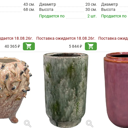
43 см.
Диаметр
20 см.
Диаметр
68 см.
Высота
30 см.
Высота
Продается по
2 шт.
Продается по
дается 18.08.26г.
Поставка ожидается 18.08.26г.
Поставка ожида
shopping_cart
shopping_cart
40 365 ₽
5 844 ₽
search
search