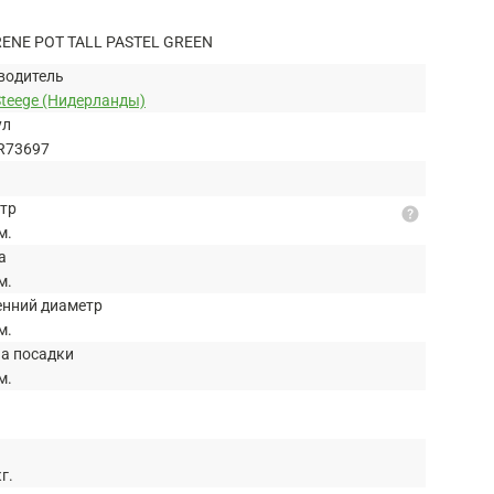
RENE POT TALL PASTEL GREEN
водитель
Steege (Нидерланды)
ул
R73697
тр
help
м.
а
м.
енний диаметр
м.
на посадки
м.
кг.