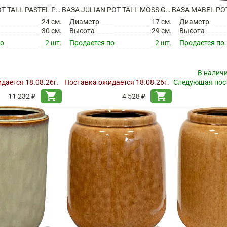
ВАЗА IRENE POT TALL PASTEL PINK
ВАЗА JULIAN POT TALL MOSS GREEN
ВАЗА MABEL PO
24 см.
Диаметр
17 см.
Диаметр
30 см.
Высота
29 см.
Высота
по
2 шт.
Продается по
2 шт.
Продается по
В налич
дается 18.08.26г.
Поставка ожидается 18.08.26г.
Следующая пост
shopping_cart
shopping_cart
11 232 ₽
4 528 ₽