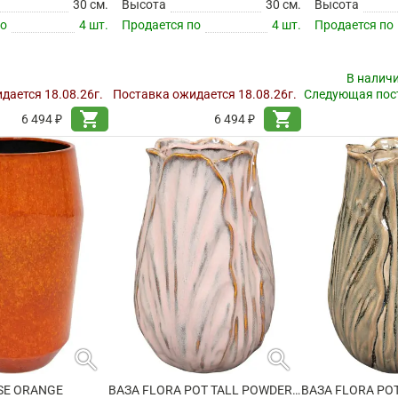
30 см.
Высота
30 см.
Высота
по
4 шт.
Продается по
4 шт.
Продается по
В налич
дается 18.08.26г.
Поставка ожидается 18.08.26г.
Следующая пост
shopping_cart
shopping_cart
6 494 ₽
6 494 ₽
search
search
SE ORANGE
ВАЗА FLORA POT TALL POWDER PINK