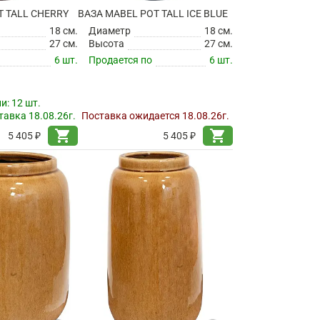
T TALL CHERRY
ВАЗА MABEL POT TALL ICE BLUE
18 см.
Диаметр
18 см.
27 см.
Высота
27 см.
6 шт.
Продается по
6 шт.
ии:
12 шт.
авка 18.08.26г.
Поставка ожидается 18.08.26г.
shopping_cart
shopping_cart
5 405 ₽
5 405 ₽