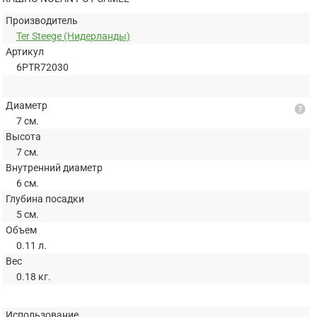
Производитель
Ter Steege (Нидерланды)
Артикул
6PTR72030
Диаметр
help
7 см.
Высота
7 см.
Внутренний диаметр
6 см.
Глубина посадки
5 см.
Объем
0.11 л.
Вес
0.18 кг.
Использование