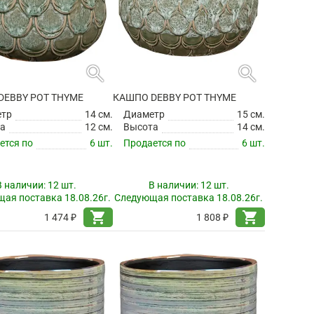
search
search
DEBBY POT THYME
КАШПО DEBBY POT THYME
етр
14 см.
Диаметр
15 см.
а
12 см.
Высота
14 см.
ется по
6 шт.
Продается по
6 шт.
В наличии:
12 шт.
В наличии:
12 шт.
ая поставка 18.08.26г.
Следующая поставка 18.08.26г.
shopping_cart
shopping_cart
1 474 ₽
1 808 ₽