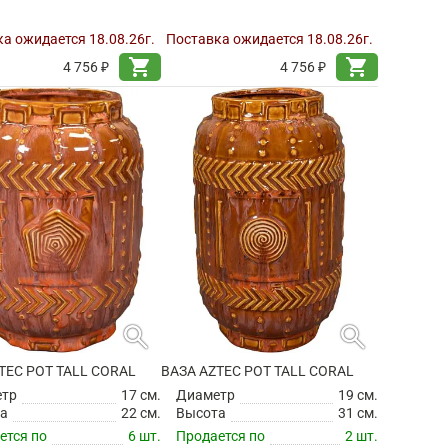
а ожидается 18.08.26г.
Поставка ожидается 18.08.26г.
shopping_cart
shopping_cart
4 756 ₽
4 756 ₽
search
search
TEC POT TALL CORAL
ВАЗА AZTEC POT TALL CORAL
етр
17 см.
Диаметр
19 см.
а
22 см.
Высота
31 см.
ется по
6 шт.
Продается по
2 шт.