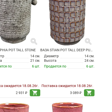
search
search
PHIA POT TALL STONE
ВАЗА STIAN POT TALL DEEP PURPLE
етр
14 см.
Диаметр
14 см.
а
21 см.
Высота
24 см.
ется по
6 шт.
Продается по
6 шт.
а ожидается 18.08.26г.
Поставка ожидается 18.08.26г.
shopping_cart
shopping_cart
2 931 ₽
3 089 ₽