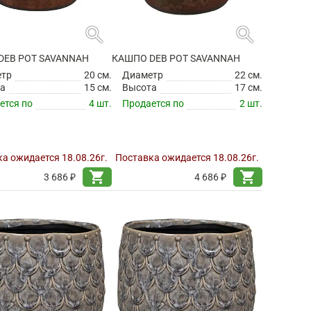
search
search
DEB POT SAVANNAH
КАШПО DEB POT SAVANNAH
етр
20 см.
Диаметр
22 см.
а
15 см.
Высота
17 см.
ется по
4 шт.
Продается по
2 шт.
а ожидается 18.08.26г.
Поставка ожидается 18.08.26г.
shopping_cart
shopping_cart
3 686 ₽
4 686 ₽