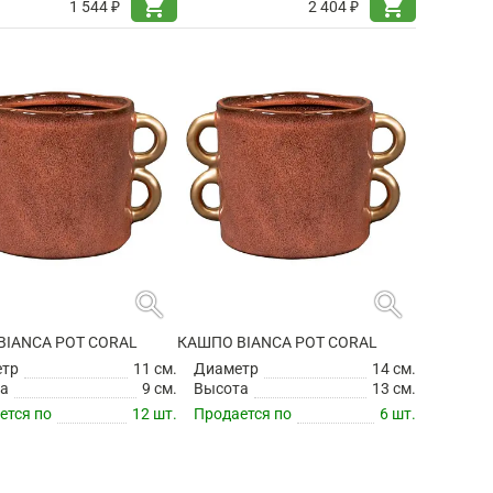
shopping_cart
shopping_cart
1 544 ₽
2 404 ₽
search
search
BIANCA POT CORAL
КАШПО BIANCA POT CORAL
етр
11 см.
Диаметр
14 см.
а
9 см.
Высота
13 см.
ется по
12 шт.
Продается по
6 шт.