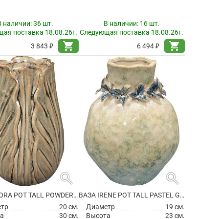
В наличии:
36 шт.
В наличии:
16 шт.
ая поставка 18.08.26г.
Следующая поставка 18.08.26г.
shopping_cart
shopping_cart
3 843 ₽
6 494 ₽
search
search
ВАЗА FLORA POT TALL POWDER TAUPE
ВАЗА IRENE POT TALL PASTEL GREEN
етр
20 см.
Диаметр
19 см.
а
30 см.
Высота
23 см.