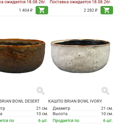
а ожидается 18.08.26г.
Поставка ожидается 18.08.26г.
shopping_cart
shopping_cart
1 404 ₽
2 282 ₽
search
search
BRIAN BOWL DESERT
КАШПО BRIAN BOWL IVORY
етр
21 см.
Диаметр
21 см.
а
10 см.
Высота
10 см.
ется по
6 шт.
Продается по
6 шт.