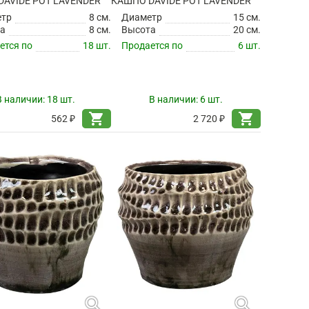
AVIDE POT LAVENDER
КАШПО DAVIDE POT LAVENDER
етр
8 см.
Диаметр
15 см.
а
8 см.
Высота
20 см.
ется по
18 шт.
Продается по
6 шт.
В наличии:
18 шт.
В наличии:
6 шт.
shopping_cart
shopping_cart
562 ₽
2 720 ₽
search
search