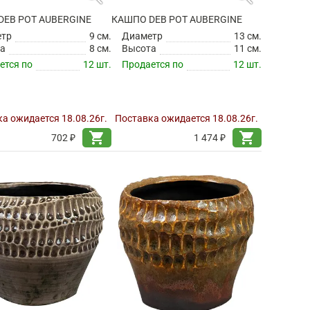
DEB POT AUBERGINE
КАШПО DEB POT AUBERGINE
етр
9 см.
Диаметр
13 см.
а
8 см.
Высота
11 см.
ется по
12 шт.
Продается по
12 шт.
а ожидается 18.08.26г.
Поставка ожидается 18.08.26г.
shopping_cart
shopping_cart
702 ₽
1 474 ₽