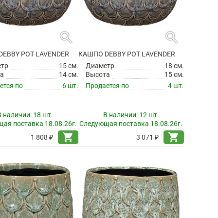
search
search
DEBBY POT LAVENDER
КАШПО DEBBY POT LAVENDER
етр
15 см.
Диаметр
18 см.
а
14 см.
Высота
15 см.
ется по
6 шт.
Продается по
4 шт.
В наличии:
18 шт.
В наличии:
12 шт.
ая поставка 18.08.26г.
Следующая поставка 18.08.26г.
shopping_cart
shopping_cart
1 808 ₽
3 071 ₽