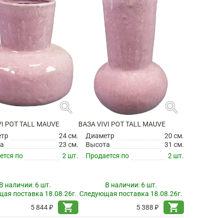
search
search
VI POT TALL MAUVE
ВАЗА VIVI POT TALL MAUVE
етр
24 см.
Диаметр
20 см.
а
23 см.
Высота
31 см.
ется по
2 шт.
Продается по
2 шт.
В наличии:
6 шт.
В наличии:
6 шт.
ая поставка 18.08.26г.
Следующая поставка 18.08.26г.
shopping_cart
shopping_cart
5 844 ₽
5 388 ₽