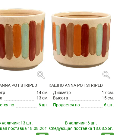
search
search
ANNA POT STRIPED
КАШПО ANNA POT STRIPED
етр
14 см.
Диаметр
17 см.
а
13 см.
Высота
15 см.
ется по
6 шт.
Продается по
6 шт.
В наличии:
13 шт.
В наличии:
6 шт.
ая поставка 18.08.26г.
Следующая поставка 18.08.26г.