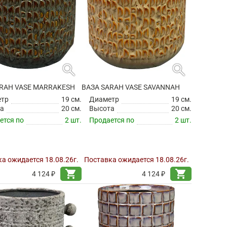
search
search
ARAH VASE MARRAKESH
ВАЗА SARAH VASE SAVANNAH
етр
19 см.
Диаметр
19 см.
а
20 см.
Высота
20 см.
ется по
2 шт.
Продается по
2 шт.
а ожидается 18.08.26г.
Поставка ожидается 18.08.26г.
shopping_cart
shopping_cart
4 124 ₽
4 124 ₽