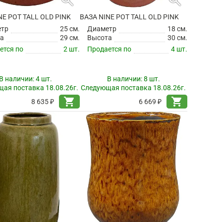
NE POT TALL OLD PINK
ВАЗА NINE POT TALL OLD PINK
етр
25 см.
Диаметр
18 см.
а
29 см.
Высота
30 см.
ется по
2 шт.
Продается по
4 шт.
В наличии:
4 шт.
В наличии:
8 шт.
ая поставка 18.08.26г.
Следующая поставка 18.08.26г.
shopping_cart
shopping_cart
8 635 ₽
6 669 ₽