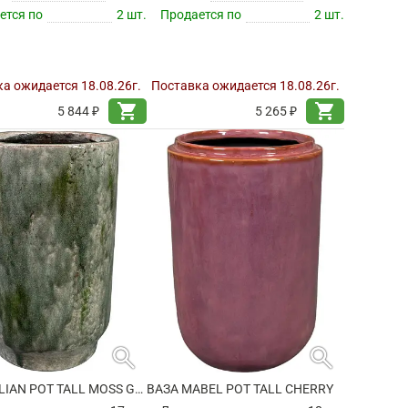
ется по
2 шт.
Продается по
2 шт.
а ожидается 18.08.26г.
Поставка ожидается 18.08.26г.
shopping_cart
shopping_cart
5 844 ₽
5 265 ₽
search
search
ВАЗА JULIAN POT TALL MOSS GREEN
ВАЗА MABEL POT TALL CHERRY