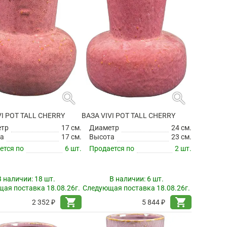
search
search
VI POT TALL CHERRY
ВАЗА VIVI POT TALL CHERRY
етр
17 см.
Диаметр
24 см.
а
17 см.
Высота
23 см.
ется по
6 шт.
Продается по
2 шт.
В наличии:
18 шт.
В наличии:
6 шт.
ая поставка 18.08.26г.
Следующая поставка 18.08.26г.
shopping_cart
shopping_cart
2 352 ₽
5 844 ₽