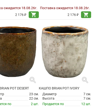
а ожидается 18.08.26г.
Поставка ожидается 18.08.26г.
shopping_cart
shopping_cart
2 176 ₽
2 176 ₽
search
search
RIAN POT DESERT
КАШПО BRIAN POT IVORY
етр
23 см.
Диаметр
7 см.
а
22 см.
Высота
7 см.
ется по
2 шт.
Продается по
12 шт.