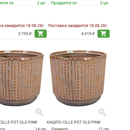
ется по
2 шт.
Продается по
2 шт.
а ожидается 18.08.26г.
Поставка ожидается 18.08.26г.
shopping_cart
shopping_cart
2 755 ₽
4 019 ₽
search
search
ILLE POT OLD PINK
КАШПО CILLE POT OLD PINK
етр
14 см.
Диаметр
17 см.