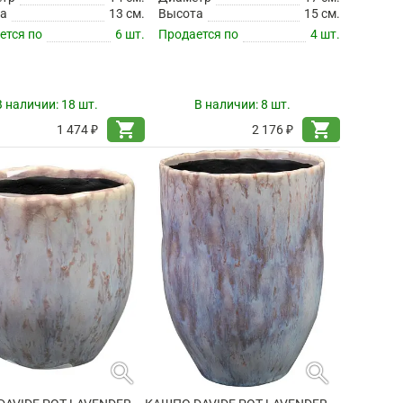
а
13 см.
Высота
15 см.
ется по
6 шт.
Продается по
4 шт.
В наличии:
18 шт.
В наличии:
8 шт.
shopping_cart
shopping_cart
1 474 ₽
2 176 ₽
search
search