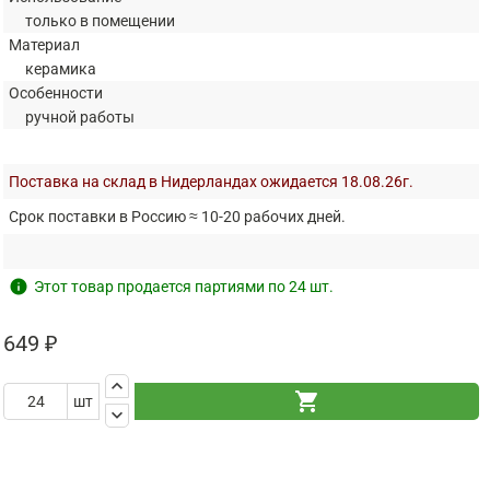
только в помещении
Материал
керамика
Особенности
ручной работы
Поставка на склад в Нидерландах ожидается 18.08.26г.
Срок поставки в Россию ≈ 10-20 рабочих дней.
info
Этот товар продается партиями по 24 шт.
649 ₽
keyboard_arrow_up
shopping_cart
шт
keyboard_arrow_down