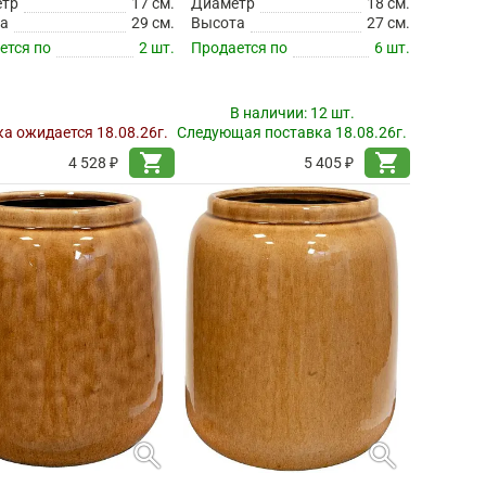
етр
17 см.
Диаметр
18 см.
а
29 см.
Высота
27 см.
ется по
2 шт.
Продается по
6 шт.
В наличии:
12 шт.
а ожидается 18.08.26г.
Следующая поставка 18.08.26г.
shopping_cart
shopping_cart
4 528 ₽
5 405 ₽
search
search