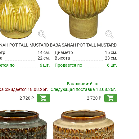
search
search
NAH POT TALL MUSTARD
ВАЗА SANAH POT TALL MUSTARD
етр
14 см.
Диаметр
15 см.
а
22 см.
Высота
23 см.
ется по
6 шт.
Продается по
6 шт.
В наличии:
6 шт.
а ожидается 18.08.26г.
Следующая поставка 18.08.26г.
shopping_cart
shopping_cart
2 720 ₽
2 720 ₽