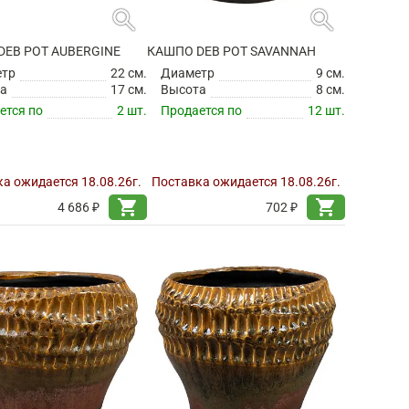
search
search
DEB POT AUBERGINE
КАШПО DEB POT SAVANNAH
етр
22 см.
Диаметр
9 см.
а
17 см.
Высота
8 см.
ется по
2 шт.
Продается по
12 шт.
а ожидается 18.08.26г.
Поставка ожидается 18.08.26г.
shopping_cart
shopping_cart
4 686 ₽
702 ₽