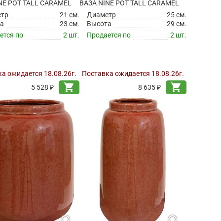
NE POT TALL CARAMEL
ВАЗА NINE POT TALL CARAMEL
етр
21 см.
Диаметр
25 см.
а
23 см.
Высота
29 см.
ется по
2 шт.
Продается по
2 шт.
а ожидается 18.08.26г.
Поставка ожидается 18.08.26г.
shopping_cart
shopping_cart
5 528 ₽
8 635 ₽
search
search