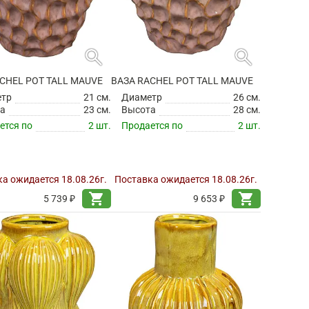
search
search
CHEL POT TALL MAUVE
ВАЗА RACHEL POT TALL MAUVE
етр
21 см.
Диаметр
26 см.
а
23 см.
Высота
28 см.
ется по
2 шт.
Продается по
2 шт.
а ожидается 18.08.26г.
Поставка ожидается 18.08.26г.
shopping_cart
shopping_cart
5 739 ₽
9 653 ₽