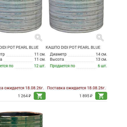
search
search
IDI POT PEARL BLUE
КАШПО DIDI POT PEARL BLUE
етр
11 см.
Диаметр
14 см.
а
11 см.
Высота
13 см.
ется по
12 шт.
Продается по
6 шт.
а ожидается 18.08.26г.
Поставка ожидается 18.08.26г.
shopping_cart
shopping_cart
1 264 ₽
1 895 ₽