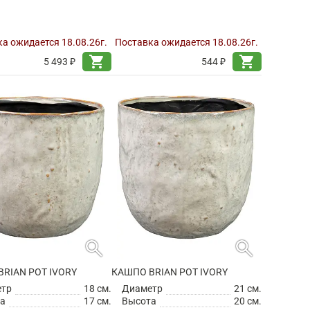
а ожидается 18.08.26г.
Поставка ожидается 18.08.26г.
shopping_cart
shopping_cart
5 493 ₽
544 ₽
search
search
RIAN POT IVORY
КАШПО BRIAN POT IVORY
етр
18 см.
Диаметр
21 см.
а
17 см.
Высота
20 см.