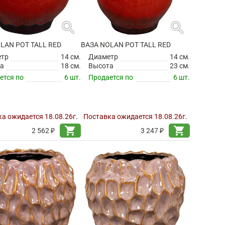
search
search
LAN POT TALL RED
ВАЗА NOLAN POT TALL RED
етр
14 см.
Диаметр
14 см.
а
18 см.
Высота
23 см.
ется по
6 шт.
Продается по
6 шт.
а ожидается 18.08.26г.
Поставка ожидается 18.08.26г.
shopping_cart
shopping_cart
2 562 ₽
3 247 ₽