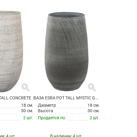
search
search
 TALL CONCRETE
ВАЗА ESRA POT TALL MYSTIC GREY
18 см.
Диаметр
18 см.
30 см.
Высота
30 см.
2 шт.
Продается по
2 шт.
ии:
4 шт.
В наличии:
4 шт.