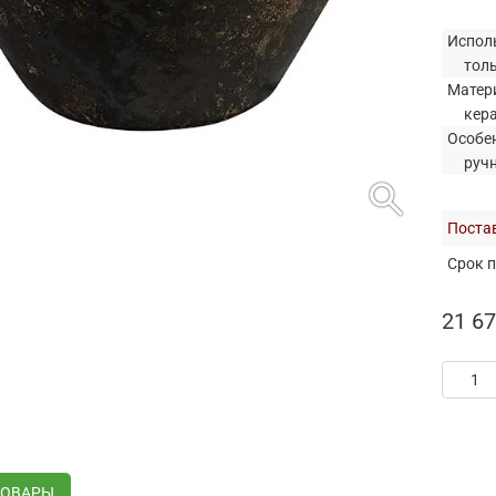
Испол
тол
Матер
кер
Особе
руч
search
Постав
Срок п
21 67
ТОВАРЫ