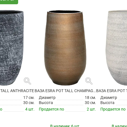
search
search
 TALL ANTHRACITE
ВАЗА ESRA POT TALL CHAMPAGNE
ВАЗА ESRA POT
17 см.
Диаметр
18 см.
Диаметр
30 см.
Высота
30 см.
Высота
по
4 шт.
Продается по
2 шт.
Продается по
В наличии:
6 шт.
В налич