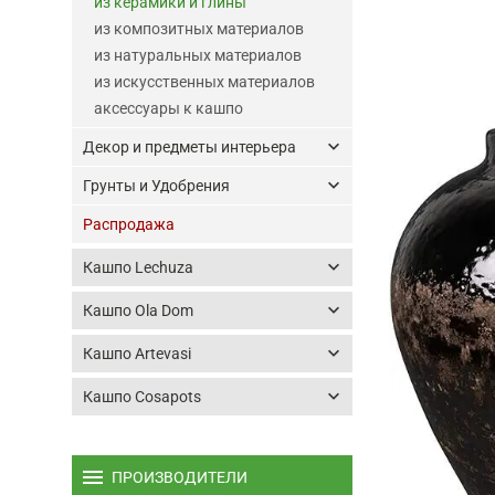
из керамики и глины
из композитных материалов
из натуральных материалов
из искусственных материалов
аксессуары к кашпо
keyboard_arrow_down
Декор и предметы интерьера
keyboard_arrow_down
Грунты и Удобрения
Распродажа
keyboard_arrow_down
Кашпо Lechuza
keyboard_arrow_down
Кашпо Ola Dom
keyboard_arrow_down
Кашпо Artevasi
keyboard_arrow_down
Кашпо Cosapots
menu
ПРОИЗВОДИТЕЛИ