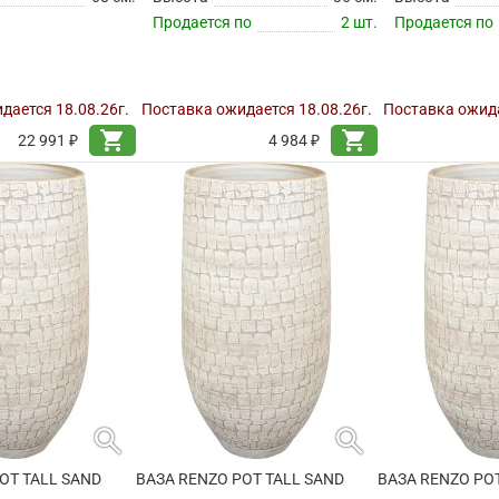
Продается по
2 шт.
Продается по
дается 18.08.26г.
Поставка ожидается 18.08.26г.
Поставка ожида
shopping_cart
shopping_cart
22 991 ₽
4 984 ₽
search
search
OT TALL SAND
ВАЗА RENZO POT TALL SAND
ВАЗА RENZO PO