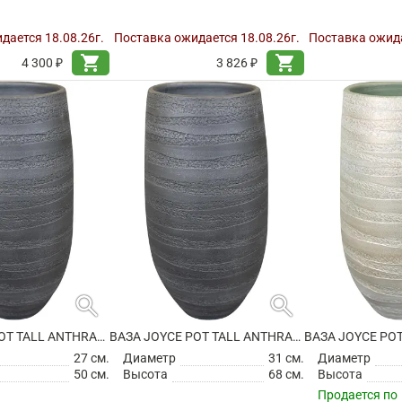
дается 18.08.26г.
Поставка ожидается 18.08.26г.
Поставка ожида
shopping_cart
shopping_cart
4 300 ₽
3 826 ₽
search
search
ВАЗА JOYCE POT TALL ANTHRACITE
ВАЗА JOYCE POT TALL ANTHRACITE
27 см.
Диаметр
31 см.
Диаметр
50 см.
Высота
68 см.
Высота
Продается по