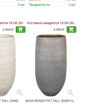
2 шт.
Продается по
2 шт.
ется 18.08.26г.
Поставка ожидается 18.08.26г.
shopping_cart
shopping_cart
4 984 ₽
4 984 ₽
search
search
T TALL SAND
ВАЗА RENZO POT TALL SHINY GREY