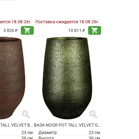
ется 18.08.26г.
Поставка ожидается 18.08.26г.
shopping_cart
shopping_cart
3 826 ₽
10 811 ₽
search
search
ВАЗА NOOR POT TALL VELVET BROWN
ВАЗА NOOR POT TALL VELVET GREEN
23 см.
Диаметр
23 см.
36 см.
Высота
36 см.