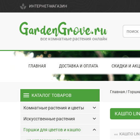
spa
ИНТЕРНЕТ-МАГАЗИН
GardenGrove.ru
все комнатные растения онлайн
ГЛАВНАЯ
ДОСТАВКА И ОПЛАТА
СКИДКИ И АК
Главная
Горшки
menu
КАТАЛОГ ТОВАРОВ
keyboard_arrow_down
Комнатные растения и цветы
КАШПО LIN
keyboard_arrow_down
Искусственные растения
keyboard_arrow_up
Горшки для цветов и кашпо
‹‹‹
КАШПО LIN