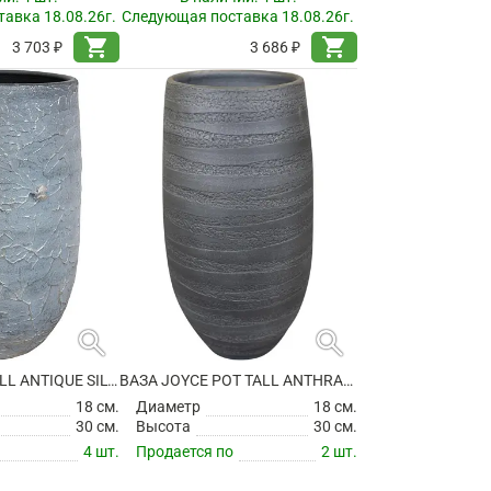
авка 18.08.26г.
Следующая поставка 18.08.26г.
shopping_cart
shopping_cart
3 703 ₽
3 686 ₽
search
search
ВАЗА EVI POT TALL ANTIQUE SILVER
ВАЗА JOYCE POT TALL ANTHRACITE
18 см.
Диаметр
18 см.
30 см.
Высота
30 см.
4 шт.
Продается по
2 шт.