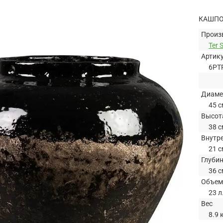
КАШПО 
Произ
Ter 
Артик
6PT
Диаме
45 с
Высот
38 с
Внутр
21 с
Глуби
36 с
Объем
23 л
Вес
8.9 