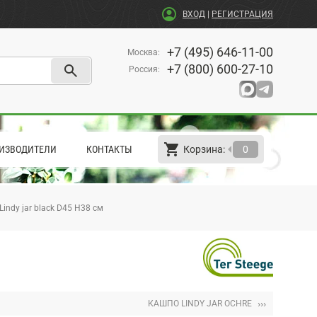
account_circle
ВХОД
|
РЕГИСТРАЦИЯ
+7 (495) 646-11-00
Москва
:
search
+7 (800) 600-27-10
Россия
:
shopping_cart
arrow_left
ИЗВОДИТЕЛИ
КОНТАКТЫ
Корзина:
0
indy jar black D45 H38 см
›››
КАШПО LINDY JAR OCHRE