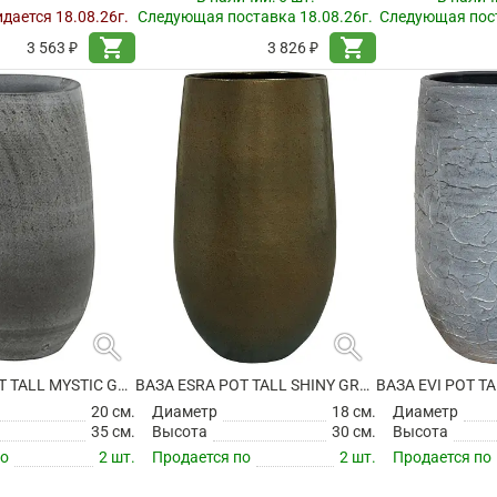
дается 18.08.26г.
Следующая поставка 18.08.26г.
Следующая пост
shopping_cart
shopping_cart
3 563 ₽
3 826 ₽
search
search
ВАЗА ESRA POT TALL MYSTIC GREY
ВАЗА ESRA POT TALL SHINY GREEN
20 см.
Диаметр
18 см.
Диаметр
35 см.
Высота
30 см.
Высота
по
2 шт.
Продается по
2 шт.
Продается по