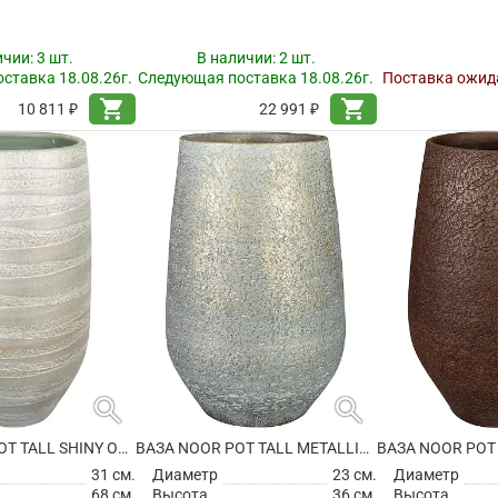
ичии:
3 шт.
В наличии:
2 шт.
ставка 18.08.26г.
Следующая поставка 18.08.26г.
Поставка ожида
shopping_cart
shopping_cart
10 811 ₽
22 991 ₽
search
search
ВАЗА JOYCE POT TALL SHINY OLIVE
ВАЗА NOOR POT TALL METALLIC GREY
31 см.
Диаметр
23 см.
Диаметр
68 см.
Высота
36 см.
Высота