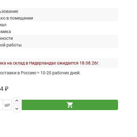
ьзование
ько в помещении
иал
амика
нности
ной работы
ка на склад в Нидерландах ожидается 18.08.26г.
оставки в Россию ≈ 10-20 рабочих дней.
4 ₽
keyboard_arrow_up
shopping_cart
шт
keyboard_arrow_down