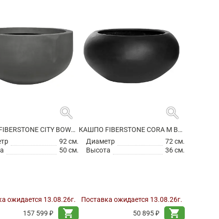
search
search
КАШПО FIBERSTONE CITY BOWL S GREY
КАШПО FIBERSTONE CORA M BLACK
етр
92 см.
Диаметр
72 см.
а
50 см.
Высота
36 см.
а ожидается 13.08.26г.
Поставка ожидается 13.08.26г.
shopping_cart
shopping_cart
157 599 ₽
50 895 ₽