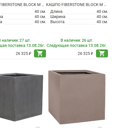
КАШПО FIBERSTONE BLOCK M BLACK
КАШПО FIBERSTONE BLOCK M GREY
а
40 см.
Длина
40 см.
на
40 см.
Ширина
40 см.
а
40 см.
Высота
40 см.
В наличии:
27 шт.
В наличии:
26 шт.
ая поставка 13.08.26г.
Следующая поставка 13.08.26г.
shopping_cart
shopping_cart
26 325 ₽
26 325 ₽