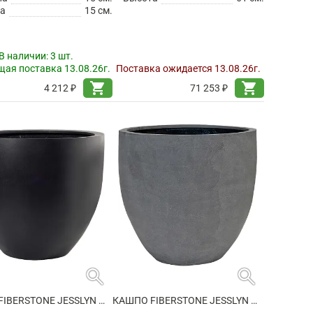
а
15 см.
В наличии:
3 шт.
ая поставка 13.08.26г.
Поставка ожидается 13.08.26г.
shopping_cart
shopping_cart
4 212 ₽
71 253 ₽
search
search
КАШПО FIBERSTONE JESSLYN M BLACK
КАШПО FIBERSTONE JESSLYN M GREY