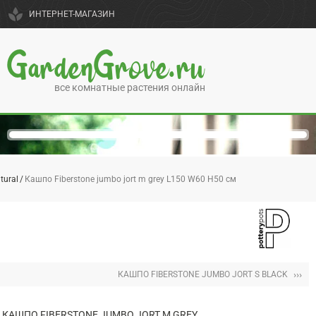
spa
ИНТЕРНЕТ-МАГАЗИН
GardenGrove.ru
все комнатные растения онлайн
tural
Кашпо Fiberstone jumbo jort m grey L150 W60 H50 см
›››
КАШПО FIBERSTONE JUMBO JORT S BLACK
КАШПО FIBERSTONE JUMBO JORT M GREY