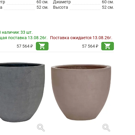
етр
60 см.
Диаметр
60 см.
а
52 см.
Высота
52 см.
В наличии:
33 шт.
ая поставка 13.08.26г.
Поставка ожидается 13.08.26г.
shopping_cart
shopping_cart
57 564 ₽
57 564 ₽
search
search