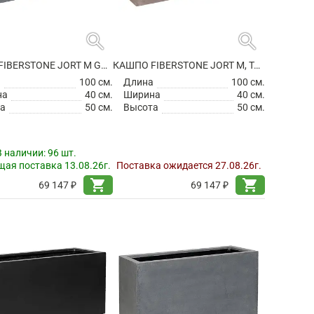
search
search
КАШПО FIBERSTONE JORT M GREY
КАШПО FIBERSTONE JORT M, TAUPE
а
100 см.
Длина
100 см.
на
40 см.
Ширина
40 см.
а
50 см.
Высота
50 см.
В наличии:
96 шт.
ая поставка 13.08.26г.
Поставка ожидается 27.08.26г.
shopping_cart
shopping_cart
69 147 ₽
69 147 ₽