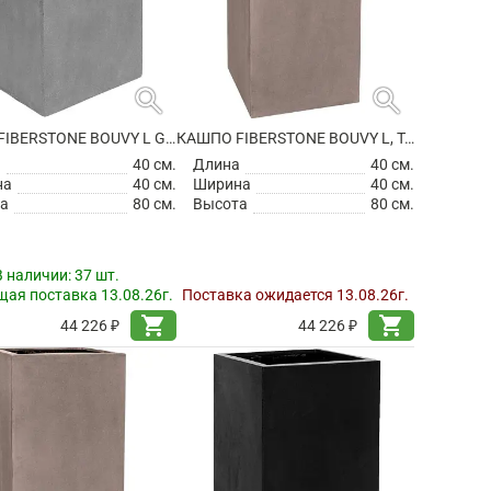
search
search
КАШПО FIBERSTONE BOUVY L GREY
КАШПО FIBERSTONE BOUVY L, TAUPE
а
40 см.
Длина
40 см.
на
40 см.
Ширина
40 см.
а
80 см.
Высота
80 см.
В наличии:
37 шт.
ая поставка 13.08.26г.
Поставка ожидается 13.08.26г.
shopping_cart
shopping_cart
44 226 ₽
44 226 ₽