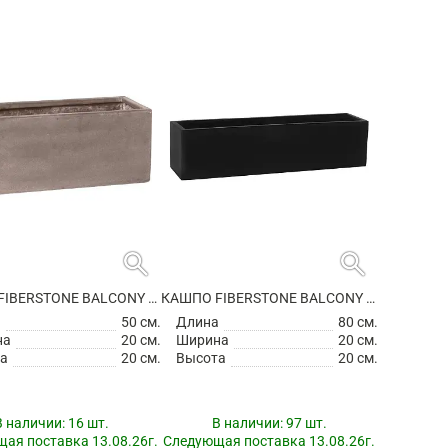
search
search
КАШПО FIBERSTONE BALCONY S, TAUPE
КАШПО FIBERSTONE BALCONY XL BLACK
а
50 см.
Длина
80 см.
на
20 см.
Ширина
20 см.
а
20 см.
Высота
20 см.
В наличии:
16 шт.
В наличии:
97 шт.
ая поставка 13.08.26г.
Следующая поставка 13.08.26г.