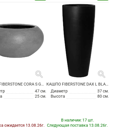
search
search
КАШПО FIBERSTONE CORA S GREY
КАШПО FIBERSTONE DAX L BLACK
етр
47 см.
Диаметр
37 см.
а
25 см.
Высота
80 см.
В наличии:
17 шт.
а ожидается 13.08.26г.
Следующая поставка 13.08.26г.