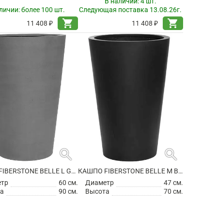
В наличии:
4 шт.
личии:
более 100 шт.
Следующая поставка 13.08.26г.
shopping_cart
shopping_cart
11 408 ₽
11 408 ₽
search
search
КАШПО FIBERSTONE BELLE L GREY
КАШПО FIBERSTONE BELLE M BLACK
етр
60 см.
Диаметр
47 см.
а
90 см.
Высота
70 см.