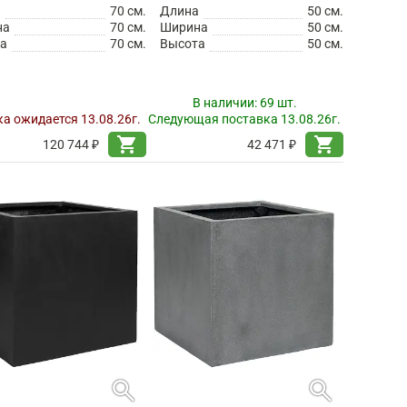
а
70 см.
Длина
50 см.
на
70 см.
Ширина
50 см.
а
70 см.
Высота
50 см.
В наличии:
69 шт.
а ожидается 13.08.26г.
Следующая поставка 13.08.26г.
shopping_cart
shopping_cart
120 744 ₽
42 471 ₽
search
search