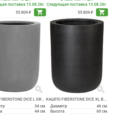
ая поставка 13.08.26г.
Следующая поставка 13.08.26г.
shopping_cart
shopping_cart
55 809 ₽
55 809 ₽
search
search
КАШПО FIBERSTONE DICE L GREY
КАШПО FIBERSTONE DICE XL BLACK
етр
34 см.
Диаметр
46 см.
а
44 см.
Высота
60 см.