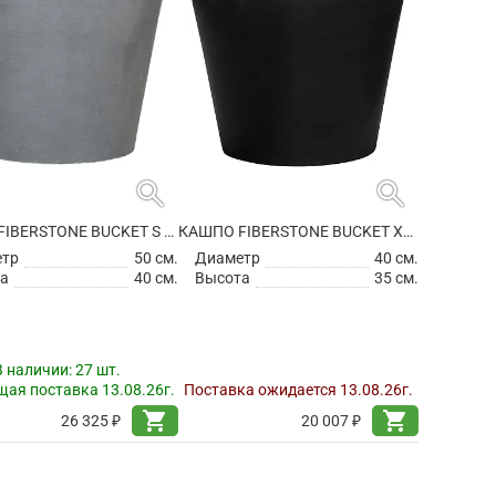
search
search
КАШПО FIBERSTONE BUCKET S GREY
КАШПО FIBERSTONE BUCKET XS BLACK
етр
50 см.
Диаметр
40 см.
а
40 см.
Высота
35 см.
В наличии:
27 шт.
ая поставка 13.08.26г.
Поставка ожидается 13.08.26г.
shopping_cart
shopping_cart
26 325 ₽
20 007 ₽