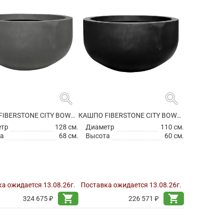
search
search
КАШПО FIBERSTONE CITY BOWL L GREY
КАШПО FIBERSTONE CITY BOWL M BLACK
етр
128 см.
Диаметр
110 см.
а
68 см.
Высота
60 см.
а ожидается 13.08.26г.
Поставка ожидается 13.08.26г.
shopping_cart
shopping_cart
324 675 ₽
226 571 ₽