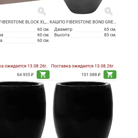
search
search
КАШПО FIBERSTONE BLOCK XL, TAUPE
КАШПО FIBERSTONE BOND GREY L
а
60 см.
Диаметр
65 см.
на
60 см.
Высота
83 см.
а
60 см.
а ожидается 13.08.26г.
Поставка ожидается 13.08.26г.
shopping_cart
shopping_cart
64 935 ₽
101 088 ₽