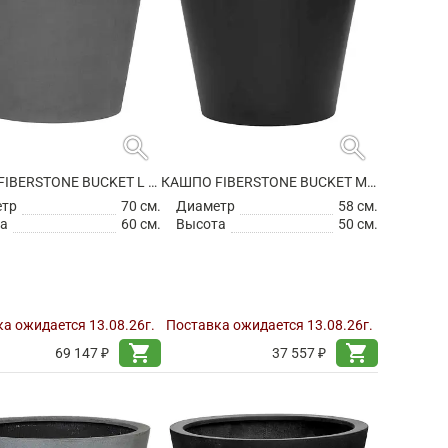
search
search
КАШПО FIBERSTONE BUCKET L GREY
КАШПО FIBERSTONE BUCKET M BLACK
етр
70 см.
Диаметр
58 см.
а
60 см.
Высота
50 см.
а ожидается 13.08.26г.
Поставка ожидается 13.08.26г.
shopping_cart
shopping_cart
69 147 ₽
37 557 ₽