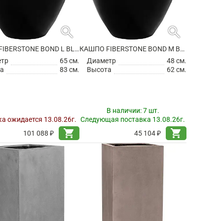
search
search
КАШПО FIBERSTONE BOND L BLACK
КАШПО FIBERSTONE BOND M BLACK
етр
65 см.
Диаметр
48 см.
а
83 см.
Высота
62 см.
В наличии:
7 шт.
а ожидается 13.08.26г.
Следующая поставка 13.08.26г.
shopping_cart
shopping_cart
101 088 ₽
45 104 ₽