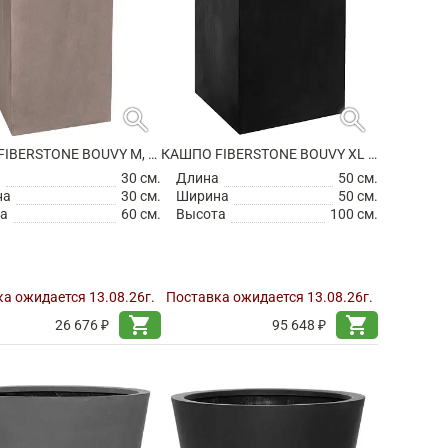
search
search
КАШПО FIBERSTONE BOUVY M, TAUPE
КАШПО FIBERSTONE BOUVY XL BLACK
а
30 см.
Длина
50 см.
на
30 см.
Ширина
50 см.
а
60 см.
Высота
100 см.
а ожидается 13.08.26г.
Поставка ожидается 13.08.26г.
shopping_cart
shopping_cart
26 676 ₽
95 648 ₽