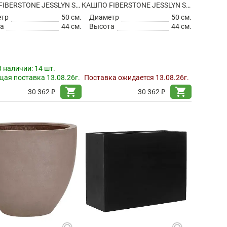
КАШПО FIBERSTONE JESSLYN S GREY
КАШПО FIBERSTONE JESSLYN S, TAUPE
етр
50 см.
Диаметр
50 см.
а
44 см.
Высота
44 см.
В наличии:
14 шт.
ая поставка 13.08.26г.
Поставка ожидается 13.08.26г.
shopping_cart
shopping_cart
30 362 ₽
30 362 ₽