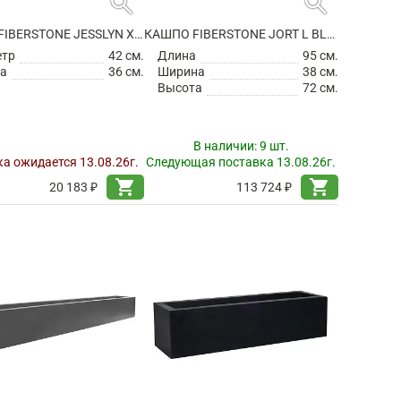
search
search
КАШПО FIBERSTONE JESSLYN XS, TAUPE
КАШПО FIBERSTONE JORT L BLACK
етр
42 см.
Длина
95 см.
а
36 см.
Ширина
38 см.
Высота
72 см.
В наличии:
9 шт.
а ожидается 13.08.26г.
Следующая поставка 13.08.26г.
shopping_cart
shopping_cart
20 183 ₽
113 724 ₽