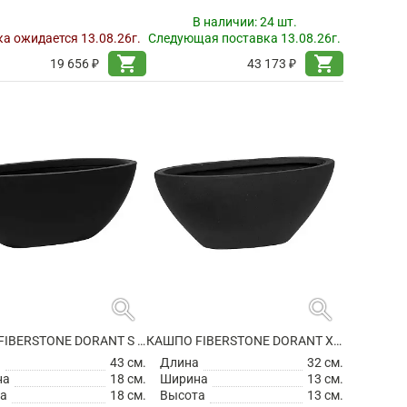
В наличии:
24 шт.
а ожидается 13.08.26г.
Следующая поставка 13.08.26г.
shopping_cart
shopping_cart
19 656 ₽
43 173 ₽
search
search
КАШПО FIBERSTONE DORANT S MATT BLACK
КАШПО FIBERSTONE DORANT XS MATT BLACK
а
43 см.
Длина
32 см.
на
18 см.
Ширина
13 см.
а
18 см.
Высота
13 см.