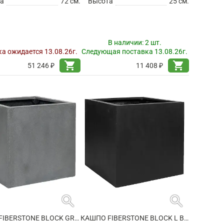
а
72 см.
Высота
25 см.
В наличии:
2 шт.
а ожидается 13.08.26г.
Следующая поставка 13.08.26г.
shopping_cart
shopping_cart
51 246 ₽
11 408 ₽
search
search
КАШПО FIBERSTONE BLOCK GREY XXL
КАШПО FIBERSTONE BLOCK L BLACK