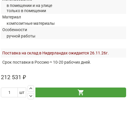
в помещении и на улице
только в помещении
Материал
композитные материалы
Особенности
ручной работы
Поставка на склад в Нидерландах ожидается 26.11.26г.
Срок поставки в Россию ≈ 10-20 рабочих дней.
212 531 ₽
keyboard_arrow_up
shopping_cart
шт
keyboard_arrow_down