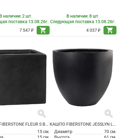
В наличии:
2 шт.
В наличии:
8 шт.
ая поставка 13.08.26г.
Следующая поставка 13.08.26г.
shopping_cart
shopping_cart
7 547 ₽
4 037 ₽
search
search
КАШПО FIBERSTONE FLEUR S BLACK
КАШПО FIBERSTONE JESSLYN L BLACK
а
15 см.
Диаметр
70 см.
на
15 см.
Высота
61 см.