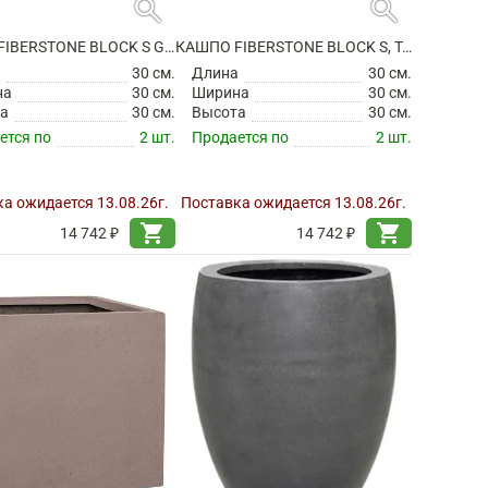
search
search
КАШПО FIBERSTONE BLOCK S GREY
КАШПО FIBERSTONE BLOCK S, TAUPE
а
30 см.
Длина
30 см.
на
30 см.
Ширина
30 см.
а
30 см.
Высота
30 см.
ется по
2 шт.
Продается по
2 шт.
а ожидается 13.08.26г.
Поставка ожидается 13.08.26г.
shopping_cart
shopping_cart
14 742 ₽
14 742 ₽