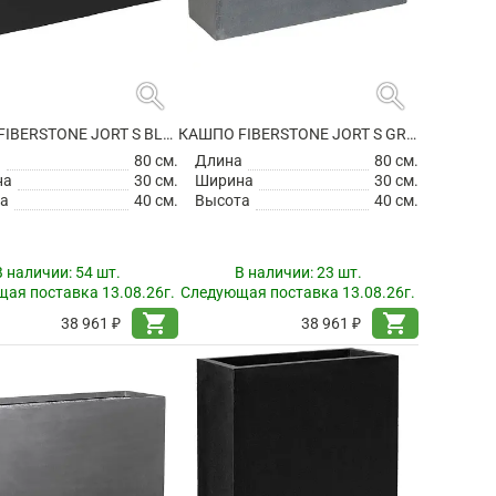
search
search
КАШПО FIBERSTONE JORT S BLACK
КАШПО FIBERSTONE JORT S GREY
а
80 см.
Длина
80 см.
на
30 см.
Ширина
30 см.
а
40 см.
Высота
40 см.
В наличии:
54 шт.
В наличии:
23 шт.
ая поставка 13.08.26г.
Следующая поставка 13.08.26г.
shopping_cart
shopping_cart
38 961 ₽
38 961 ₽