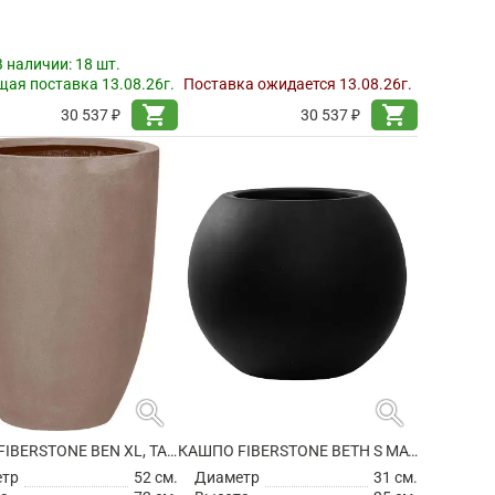
В наличии:
18 шт.
ая поставка 13.08.26г.
Поставка ожидается 13.08.26г.
shopping_cart
shopping_cart
30 537 ₽
30 537 ₽
search
search
КАШПО FIBERSTONE BEN XL, TAUPE
КАШПО FIBERSTONE BETH S MATT BLACK
етр
52 см.
Диаметр
31 см.