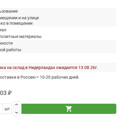
ьзование
мещении и на улице
ько в помещении
иал
позитные материалы
нности
ной работы
ка на склад в Нидерландах ожидается 13.08.26г.
оставки в Россию ≈ 10-20 рабочих дней.
03 ₽
keyboard_arrow_up
shopping_cart
шт
keyboard_arrow_down