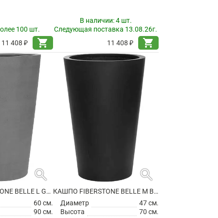
В наличии:
4 шт.
олее 100 шт.
Следующая поставка 13.08.26г.
shopping_cart
shopping_cart
11 408 ₽
11 408 ₽
search
search
КАШПО FIBERSTONE BELLE L GREY
КАШПО FIBERSTONE BELLE M BLACK
60 см.
Диаметр
47 см.
90 см.
Высота
70 см.