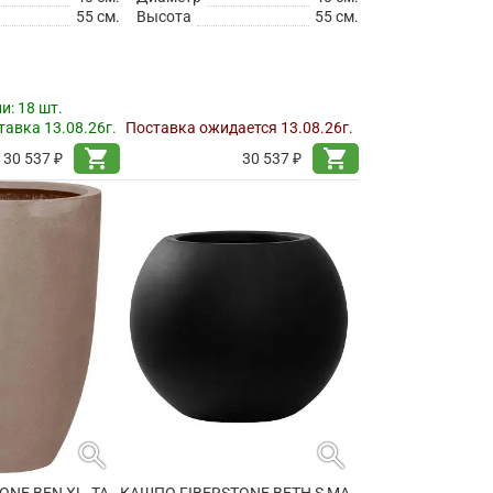
55 см.
Высота
55 см.
ии:
18 шт.
авка 13.08.26г.
Поставка ожидается 13.08.26г.
shopping_cart
shopping_cart
30 537 ₽
30 537 ₽
search
search