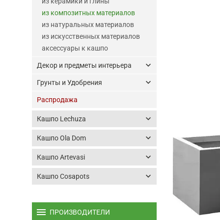
из керамики и глины
из композитных материалов
из натуральных материалов
из искусственных материалов
аксессуары к кашпо
keyboard_arrow_down
Декор и предметы интерьера
keyboard_arrow_down
Грунты и Удобрения
Распродажа
keyboard_arrow_down
Кашпо Lechuza
keyboard_arrow_down
Кашпо Ola Dom
keyboard_arrow_down
Кашпо Artevasi
keyboard_arrow_down
Кашпо Cosapots
menu
ПРОИЗВОДИТЕЛИ