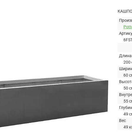
КАШПО 
Произ
Pott
Артик
6FS
Длина
200 
Шири
60 с
Высот
50 с
Внутр
55 с
Глуби
49 с
Вес
49 к