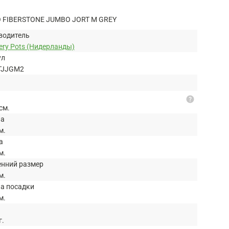
FIBERSTONE JUMBO JORT M GREY
водитель
ery Pots (Нидерланды)
ул
TJJGM2
help
см.
на
м.
а
м.
енний размер
м.
на посадки
м.
г.