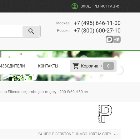
account_circle
ВХОД
|
РЕГИСТРАЦИЯ
+7 (495) 646-11-00
Москва
:
search
+7 (800) 600-27-10
Россия
:
shopping_cart
arrow_left
ИЗВОДИТЕЛИ
КОНТАКТЫ
Корзина:
0
шпо Fiberstone jumbo jort m grey L200 W60 H50 см
›››
КАШПО FIBERSTONE JUMBO JORT M GREY