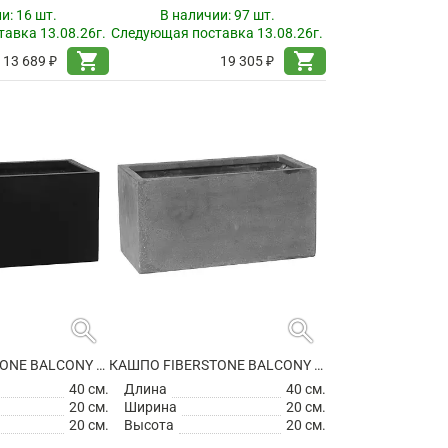
ии:
16 шт.
В наличии:
97 шт.
авка 13.08.26г.
Следующая поставка 13.08.26г.
shopping_cart
shopping_cart
13 689 ₽
19 305 ₽
search
search
КАШПО FIBERSTONE BALCONY XS BLACK
КАШПО FIBERSTONE BALCONY XS GREY
40 см.
Длина
40 см.
20 см.
Ширина
20 см.
20 см.
Высота
20 см.