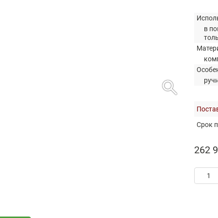
Испол
в по
тол
Матер
ком
Особе
search
руч
Постав
Срок п
262 9