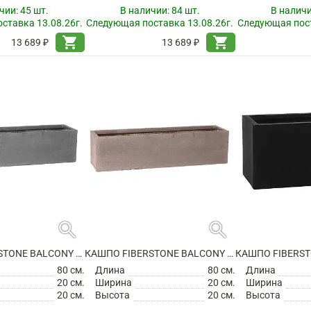
чии:
45 шт.
В наличии:
84 шт.
В налич
ставка 13.08.26г.
Следующая поставка 13.08.26г.
Следующая пост
shopping_cart
shopping_cart
13 689 ₽
13 689 ₽
search
search
КАШПО FIBERSTONE BALCONY XL GREY
КАШПО FIBERSTONE BALCONY XL, TAUPE
80 см.
Длина
80 см.
Длина
20 см.
Ширина
20 см.
Ширина
20 см.
Высота
20 см.
Высота