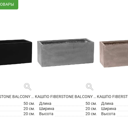
ТОВАРЫ
search
search
КАШПО FIBERSTONE BALCONY S BLACK
КАШПО FIBERSTONE BALCONY S GREY
50 см.
Длина
50 см.
Длина
20 см.
Ширина
20 см.
Ширина
20 см.
Высота
20 см.
Высота