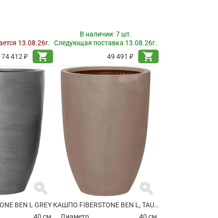
В наличии:
7 шт.
ется 13.08.26г.
Следующая поставка 13.08.26г.
shopping_cart
shopping_cart
74 412 ₽
49 491 ₽
search
search
ONE BEN L GREY
КАШПО FIBERSTONE BEN L, TAUPE
40 см.
Диаметр
40 см.