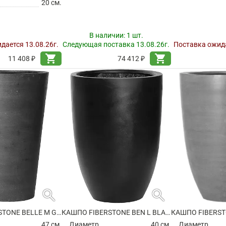
20 см.
В наличии:
1 шт.
дается 13.08.26г.
Следующая поставка 13.08.26г.
Поставка ожида
shopping_cart
shopping_cart
11 408 ₽
74 412 ₽
search
search
КАШПО FIBERSTONE BELLE M GREY
КАШПО FIBERSTONE BEN L BLACK
КАШПО FIBERST
47 см.
Диаметр
40 см.
Диаметр