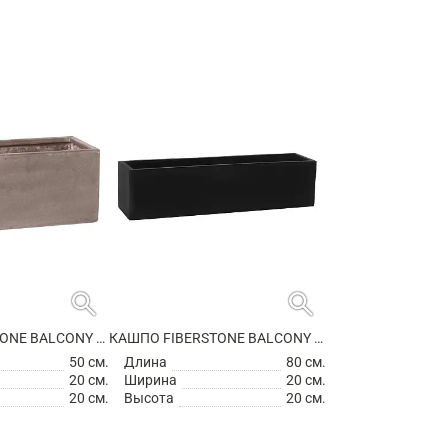
search
search
КАШПО FIBERSTONE BALCONY S, TAUPE
КАШПО FIBERSTONE BALCONY XL BLACK
50 см.
Длина
80 см.
20 см.
Ширина
20 см.
20 см.
Высота
20 см.