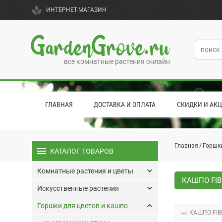
spa
ИНТЕРНЕТ-МАГАЗИН
GardenGrove.ru
все комнатные растения онлайн
ГЛАВНАЯ
ДОСТАВКА И ОПЛАТА
СКИДКИ И АК
Главная
Горшки
menu
КАТАЛОГ ТОВАРОВ
keyboard_arrow_down
Комнатные растения и цветы
КАШПО FIB
keyboard_arrow_down
Искусственные растения
keyboard_arrow_up
Горшки для цветов и кашпо
‹‹‹
КАШПО FIB