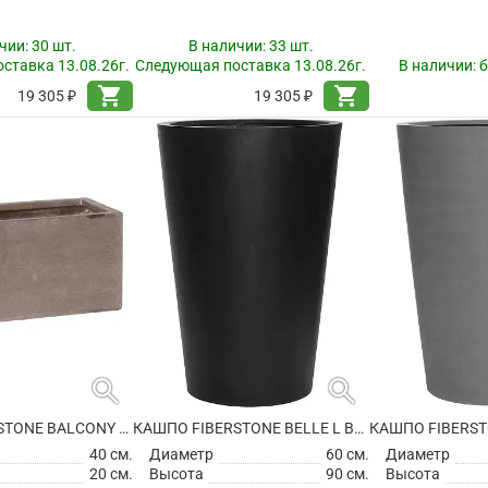
чии:
30 шт.
В наличии:
33 шт.
ставка 13.08.26г.
Следующая поставка 13.08.26г.
В наличии:
б
shopping_cart
shopping_cart
19 305 ₽
19 305 ₽
search
search
КАШПО FIBERSTONE BALCONY XS, TAUPE
КАШПО FIBERSTONE BELLE L BLACK
40 см.
Диаметр
60 см.
Диаметр
20 см.
Высота
90 см.
Высота