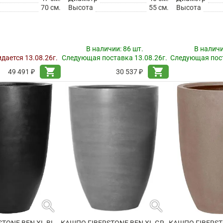
70 см.
Высота
55 см.
Высота
В наличии:
86 шт.
В налич
дается 13.08.26г.
Следующая поставка 13.08.26г.
Следующая пост
shopping_cart
shopping_cart
49 491 ₽
30 537 ₽
search
search