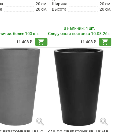
на
20 см.
Ширина
20 см.
а
20 см.
Высота
20 см.
В наличии:
4 шт.
личии:
более 100 шт.
Следующая поставка 10.08.26г.
shopping_cart
shopping_cart
11 408 ₽
11 408 ₽
search
search
КАШПО FIBERSTONE BELLE L GREY
КАШПО FIBERSTONE BELLE M BLACK