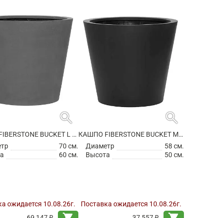
search
search
КАШПО FIBERSTONE BUCKET L GREY
КАШПО FIBERSTONE BUCKET M BLACK
етр
70 см.
Диаметр
58 см.
а
60 см.
Высота
50 см.
а ожидается 10.08.26г.
Поставка ожидается 10.08.26г.
shopping_cart
shopping_cart
69 147 ₽
37 557 ₽