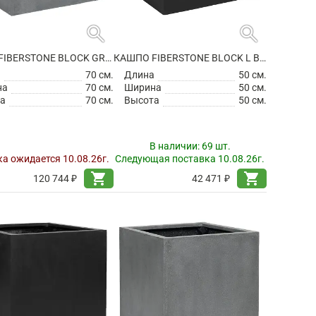
search
search
КАШПО FIBERSTONE BLOCK GREY XXL
КАШПО FIBERSTONE BLOCK L BLACK
а
70 см.
Длина
50 см.
на
70 см.
Ширина
50 см.
а
70 см.
Высота
50 см.
В наличии:
69 шт.
а ожидается 10.08.26г.
Следующая поставка 10.08.26г.
shopping_cart
shopping_cart
120 744 ₽
42 471 ₽