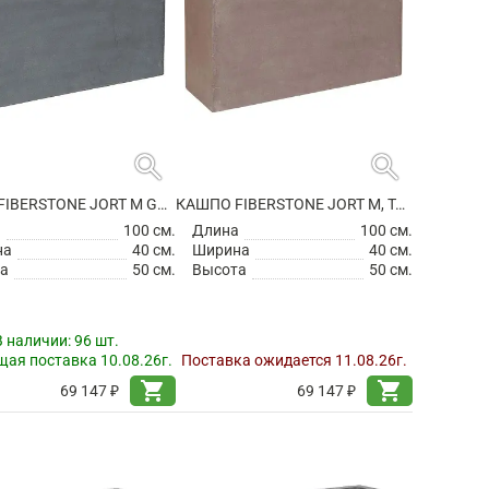
search
search
КАШПО FIBERSTONE JORT M GREY
КАШПО FIBERSTONE JORT M, TAUPE
а
100 см.
Длина
100 см.
на
40 см.
Ширина
40 см.
а
50 см.
Высота
50 см.
В наличии:
96 шт.
ая поставка 10.08.26г.
Поставка ожидается 11.08.26г.
shopping_cart
shopping_cart
69 147 ₽
69 147 ₽