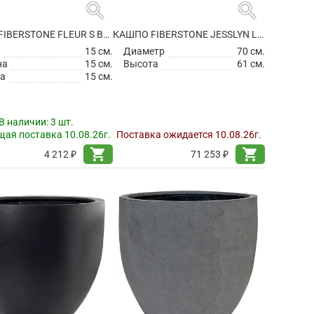
search
search
КАШПО FIBERSTONE FLEUR S BLACK
КАШПО FIBERSTONE JESSLYN L BLACK
а
15 см.
Диаметр
70 см.
на
15 см.
Высота
61 см.
а
15 см.
В наличии:
3 шт.
ая поставка 10.08.26г.
Поставка ожидается 10.08.26г.
shopping_cart
shopping_cart
4 212 ₽
71 253 ₽