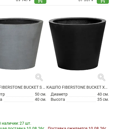
search
search
КАШПО FIBERSTONE BUCKET S GREY
КАШПО FIBERSTONE BUCKET XS BLACK
етр
50 см.
Диаметр
40 см.
а
40 см.
Высота
35 см.
В наличии:
27 шт.
ая поставка 10.08.26г.
Поставка ожидается 10.08.26г.