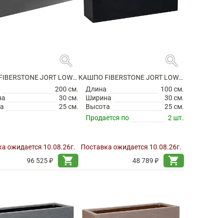
search
search
КАШПО FIBERSTONE JORT LOW M GREY
КАШПО FIBERSTONE JORT LOW S BLACK
а
200 см.
Длина
100 см.
на
30 см.
Ширина
30 см.
а
25 см.
Высота
25 см.
Продается по
2 шт.
а ожидается 10.08.26г.
Поставка ожидается 10.08.26г.
shopping_cart
shopping_cart
96 525 ₽
48 789 ₽