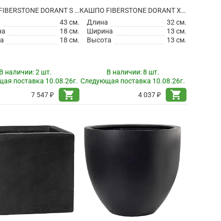
КАШПО FIBERSTONE DORANT S MATT BLACK
КАШПО FIBERSTONE DORANT XS MATT BLACK
а
43 см.
Длина
32 см.
на
18 см.
Ширина
13 см.
а
18 см.
Высота
13 см.
В наличии:
2 шт.
В наличии:
8 шт.
ая поставка 10.08.26г.
Следующая поставка 10.08.26г.
shopping_cart
shopping_cart
7 547 ₽
4 037 ₽