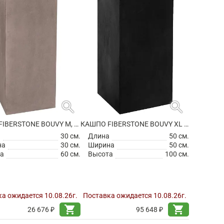
search
search
КАШПО FIBERSTONE BOUVY M, TAUPE
КАШПО FIBERSTONE BOUVY XL BLACK
а
30 см.
Длина
50 см.
на
30 см.
Ширина
50 см.
а
60 см.
Высота
100 см.
а ожидается 10.08.26г.
Поставка ожидается 10.08.26г.
shopping_cart
shopping_cart
26 676 ₽
95 648 ₽