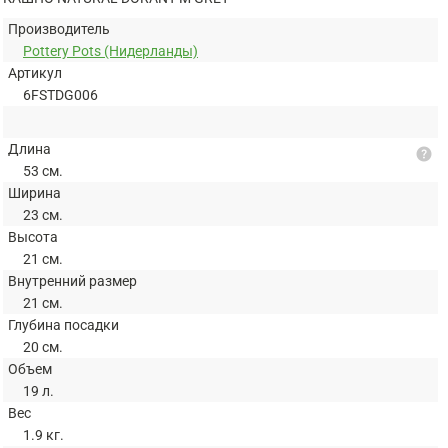
Производитель
Pottery Pots (Нидерланды)
Артикул
6FSTDG006
Длина
help
53 см.
Ширина
23 см.
Высота
21 см.
Внутренний размер
21 см.
Глубина посадки
20 см.
Объем
19 л.
Вес
1.9 кг.