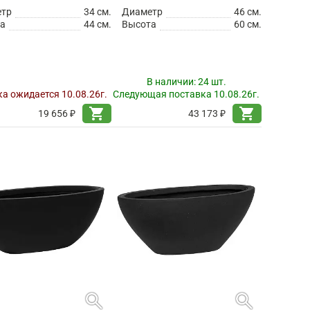
етр
34 см.
Диаметр
46 см.
а
44 см.
Высота
60 см.
В наличии:
24 шт.
а ожидается 10.08.26г.
Следующая поставка 10.08.26г.
shopping_cart
shopping_cart
19 656 ₽
43 173 ₽
search
search