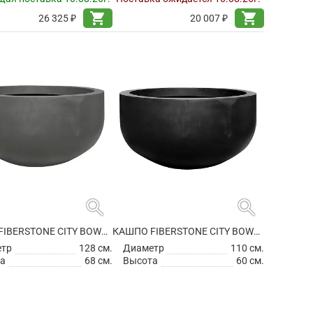
shopping_cart
shopping_cart
26 325 ₽
20 007 ₽
search
search
КАШПО FIBERSTONE CITY BOWL L GREY
КАШПО FIBERSTONE CITY BOWL M BLACK
етр
128 см.
Диаметр
110 см.
а
68 см.
Высота
60 см.