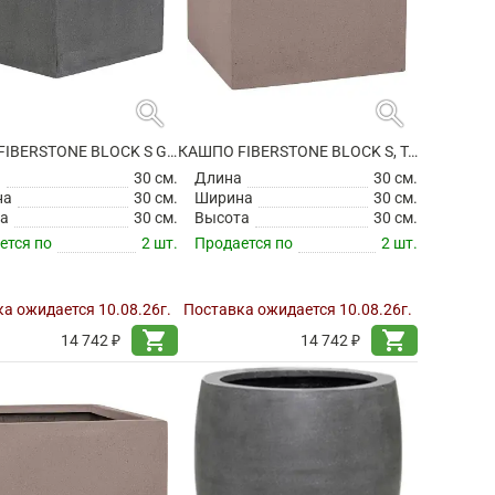
search
search
КАШПО FIBERSTONE BLOCK S GREY
КАШПО FIBERSTONE BLOCK S, TAUPE
а
30 см.
Длина
30 см.
на
30 см.
Ширина
30 см.
а
30 см.
Высота
30 см.
ется по
2 шт.
Продается по
2 шт.
а ожидается 10.08.26г.
Поставка ожидается 10.08.26г.
shopping_cart
shopping_cart
14 742 ₽
14 742 ₽