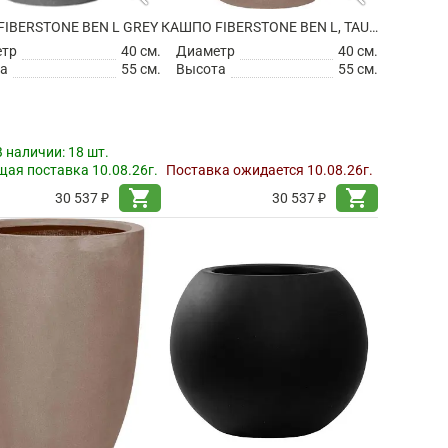
IBERSTONE BEN L GREY
КАШПО FIBERSTONE BEN L, TAUPE
етр
40 см.
Диаметр
40 см.
а
55 см.
Высота
55 см.
В наличии:
18 шт.
ая поставка 10.08.26г.
Поставка ожидается 10.08.26г.
shopping_cart
shopping_cart
30 537 ₽
30 537 ₽