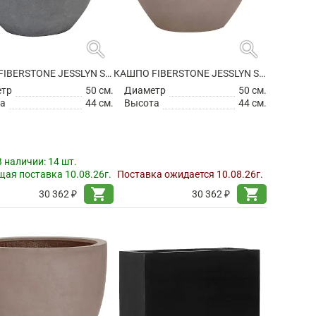
search
search
КАШПО FIBERSTONE JESSLYN S GREY
КАШПО FIBERSTONE JESSLYN S, TAUPE
етр
50 см.
Диаметр
50 см.
а
44 см.
Высота
44 см.
В наличии:
14 шт.
ая поставка 10.08.26г.
Поставка ожидается 10.08.26г.
shopping_cart
shopping_cart
30 362 ₽
30 362 ₽