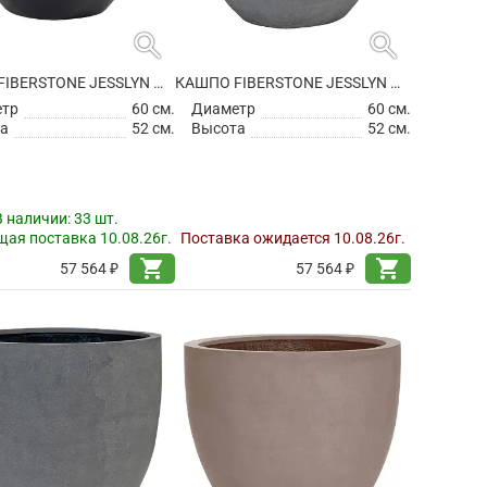
search
search
КАШПО FIBERSTONE JESSLYN M BLACK
КАШПО FIBERSTONE JESSLYN M GREY
етр
60 см.
Диаметр
60 см.
а
52 см.
Высота
52 см.
В наличии:
33 шт.
ая поставка 10.08.26г.
Поставка ожидается 10.08.26г.
shopping_cart
shopping_cart
57 564 ₽
57 564 ₽