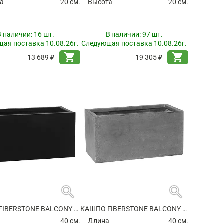
а
20 см.
Высота
20 см.
В наличии:
16 шт.
В наличии:
97 шт.
ая поставка 10.08.26г.
Следующая поставка 10.08.26г.
shopping_cart
shopping_cart
13 689 ₽
19 305 ₽
search
search
КАШПО FIBERSTONE BALCONY XS BLACK
КАШПО FIBERSTONE BALCONY XS GREY
а
40 см.
Длина
40 см.