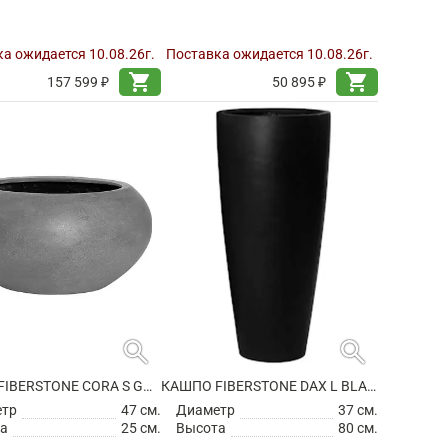
а ожидается 10.08.26г.
Поставка ожидается 10.08.26г.
shopping_cart
shopping_cart
157 599 ₽
50 895 ₽
search
search
КАШПО FIBERSTONE CORA S GREY
КАШПО FIBERSTONE DAX L BLACK
етр
47 см.
Диаметр
37 см.
а
25 см.
Высота
80 см.