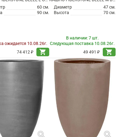
етр
60 см.
Диаметр
47 см.
а
90 см.
Высота
70 см.
В наличии:
7 шт.
а ожидается 10.08.26г.
Следующая поставка 10.08.26г.
shopping_cart
shopping_cart
74 412 ₽
49 491 ₽
search
search