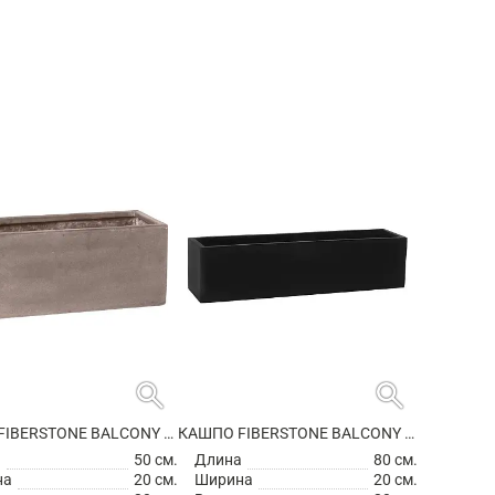
search
search
КАШПО FIBERSTONE BALCONY S, TAUPE
КАШПО FIBERSTONE BALCONY XL BLACK
а
50 см.
Длина
80 см.
на
20 см.
Ширина
20 см.