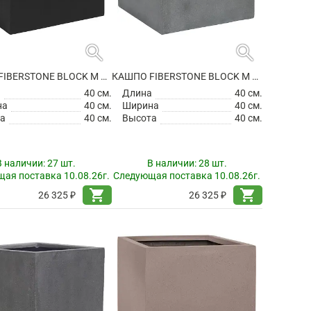
search
search
КАШПО FIBERSTONE BLOCK M BLACK
КАШПО FIBERSTONE BLOCK M GREY
а
40 см.
Длина
40 см.
на
40 см.
Ширина
40 см.
а
40 см.
Высота
40 см.
В наличии:
27 шт.
В наличии:
28 шт.
ая поставка 10.08.26г.
Следующая поставка 10.08.26г.
shopping_cart
shopping_cart
26 325 ₽
26 325 ₽