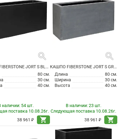
search
search
КАШПО FIBERSTONE JORT S BLACK
КАШПО FIBERSTONE JORT S GREY
а
80 см.
Длина
80 см.
на
30 см.
Ширина
30 см.
а
40 см.
Высота
40 см.
В наличии:
54 шт.
В наличии:
23 шт.
ая поставка 10.08.26г.
Следующая поставка 10.08.26г.
shopping_cart
shopping_cart
38 961 ₽
38 961 ₽