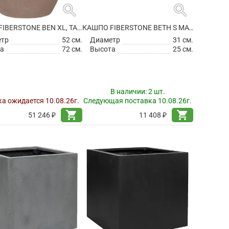
search
search
КАШПО FIBERSTONE BEN XL, TAUPE
КАШПО FIBERSTONE BETH S MATT BLACK
етр
52 см.
Диаметр
31 см.
а
72 см.
Высота
25 см.
В наличии:
2 шт.
а ожидается 10.08.26г.
Следующая поставка 10.08.26г.
shopping_cart
shopping_cart
51 246 ₽
11 408 ₽