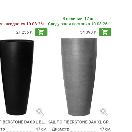
В наличии:
17 шт.
а ожидается 10.08.26г.
Следующая поставка 10.08.26г.
shopping_cart
shopping_cart
21 236 ₽
34 398 ₽
search
search
КАШПО FIBERSTONE DAX XL BLACK
КАШПО FIBERSTONE DAX XL GREY
етр
47 см.
Диаметр
47 см.