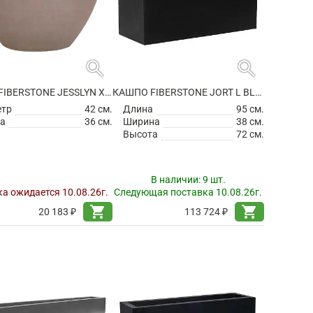
search
search
КАШПО FIBERSTONE JESSLYN XS, TAUPE
КАШПО FIBERSTONE JORT L BLACK
етр
42 см.
Длина
95 см.
а
36 см.
Ширина
38 см.
Высота
72 см.
В наличии:
9 шт.
а ожидается 10.08.26г.
Следующая поставка 10.08.26г.
shopping_cart
shopping_cart
20 183 ₽
113 724 ₽