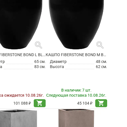
search
search
КАШПО FIBERSTONE BOND L BLACK
КАШПО FIBERSTONE BOND M BLACK
етр
65 см.
Диаметр
48 см.
а
83 см.
Высота
62 см.
В наличии:
7 шт.
а ожидается 10.08.26г.
Следующая поставка 10.08.26г.
shopping_cart
shopping_cart
101 088 ₽
45 104 ₽