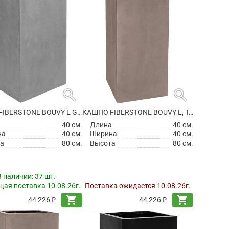
search
search
КАШПО FIBERSTONE BOUVY L GREY
КАШПО FIBERSTONE BOUVY L, TAUPE
а
40 см.
Длина
40 см.
на
40 см.
Ширина
40 см.
а
80 см.
Высота
80 см.
В наличии:
37 шт.
ая поставка 10.08.26г.
Поставка ожидается 10.08.26г.
shopping_cart
shopping_cart
44 226 ₽
44 226 ₽