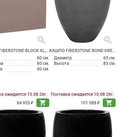
search
search
КАШПО FIBERSTONE BLOCK XL, TAUPE
КАШПО FIBERSTONE BOND GREY L
а
60 см.
Диаметр
65 см.
на
60 см.
Высота
83 см.
а
60 см.
а ожидается 10.08.26г.
Поставка ожидается 10.08.26г.
shopping_cart
shopping_cart
64 935 ₽
101 088 ₽