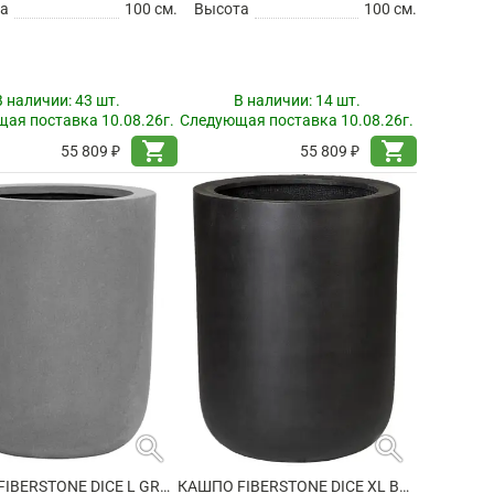
а
100 см.
Высота
100 см.
В наличии:
43 шт.
В наличии:
14 шт.
ая поставка 10.08.26г.
Следующая поставка 10.08.26г.
shopping_cart
shopping_cart
55 809 ₽
55 809 ₽
search
search
КАШПО FIBERSTONE DICE L GREY
КАШПО FIBERSTONE DICE XL BLACK