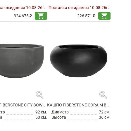
а ожидается 10.08.26г.
Поставка ожидается 10.08.26г.
shopping_cart
shopping_cart
324 675 ₽
226 571 ₽
search
search
КАШПО FIBERSTONE CITY BOWL S GREY
КАШПО FIBERSTONE CORA M BLACK
етр
92 см.
Диаметр
72 см.
а
50 см.
Высота
36 см.