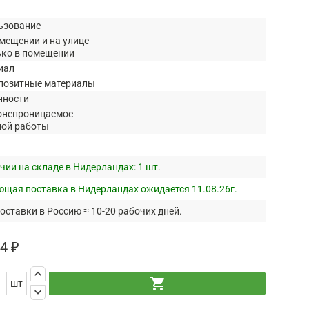
ьзование
мещении и на улице
ько в помещении
иал
позитные материалы
нности
онепроницаемое
ной работы
чии на складе в Нидерландах:
1 шт.
щая поставка в Нидерландах ожидается 11.08.26г.
оставки в Россию ≈ 10-20 рабочих дней.
4 ₽
keyboard_arrow_up
shopping_cart
шт
keyboard_arrow_down