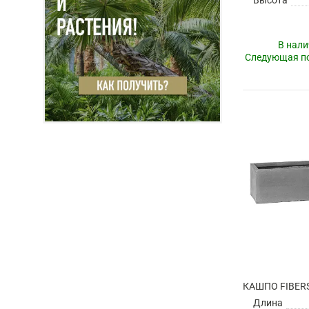
В нали
Следующая по
Длина