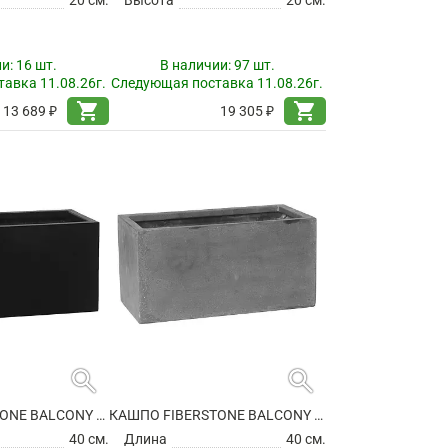
ии:
16 шт.
В наличии:
97 шт.
авка 11.08.26г.
Следующая поставка 11.08.26г.
shopping_cart
shopping_cart
13 689 ₽
19 305 ₽
search
search
КАШПО FIBERSTONE BALCONY XS BLACK
КАШПО FIBERSTONE BALCONY XS GREY
40 см.
Длина
40 см.