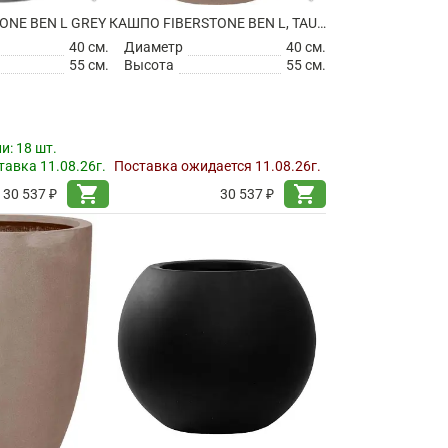
ONE BEN L GREY
КАШПО FIBERSTONE BEN L, TAUPE
40 см.
Диаметр
40 см.
55 см.
Высота
55 см.
ии:
18 шт.
авка 11.08.26г.
Поставка ожидается 11.08.26г.
shopping_cart
shopping_cart
30 537 ₽
30 537 ₽