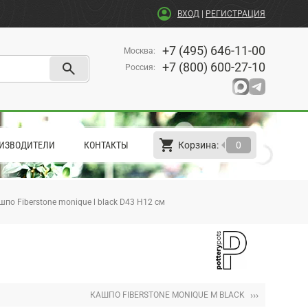
account_circle
ВХОД
|
РЕГИСТРАЦИЯ
+7 (495) 646-11-00
Москва
:
search
+7 (800) 600-27-10
Россия
:
shopping_cart
arrow_left
ИЗВОДИТЕЛИ
КОНТАКТЫ
Корзина:
0
шпо Fiberstone monique l black D43 H12 см
›››
КАШПО FIBERSTONE MONIQUE M BLACK