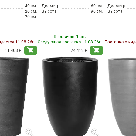
40 см.
Диаметр
60 см.
Диаметр
20 см.
Высота
90 см.
Высота
20 см.
В наличии:
1 шт.
дается 11.08.26г.
Следующая поставка 11.08.26г.
Поставка ожида
shopping_cart
shopping_cart
11 408 ₽
74 412 ₽
search
search