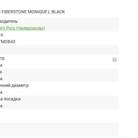
FIBERSTONE MONIQUE L BLACK
водитель
ery Pots (Нидерланды)
ул
TMOB43
тр
help
м.
а
м.
енний диаметр
м.
на посадки
м.
.