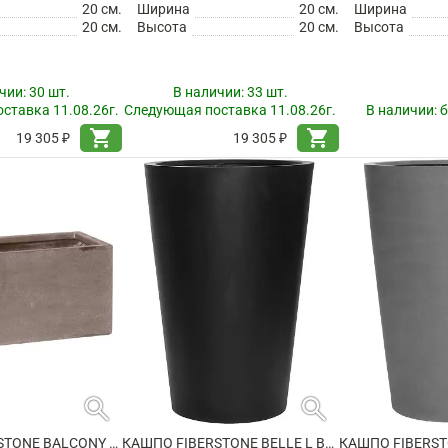
20 см.
Ширина
20 см.
Ширина
20 см.
Высота
20 см.
Высота
чии:
30 шт.
В наличии:
33 шт.
ставка 11.08.26г.
Следующая поставка 11.08.26г.
В наличии:
б
shopping_cart
shopping_cart
19 305 ₽
19 305 ₽
search
search
КАШПО FIBERSTONE BALCONY XS, TAUPE
КАШПО FIBERSTONE BELLE L BLACK