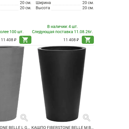
20 см.
Ширина
20 см.
20 см.
Высота
20 см.
В наличии:
4 шт.
олее 100 шт.
Следующая поставка 11.08.26г.
shopping_cart
shopping_cart
11 408 ₽
11 408 ₽
search
search
КАШПО FIBERSTONE BELLE L GREY
КАШПО FIBERSTONE BELLE M BLACK