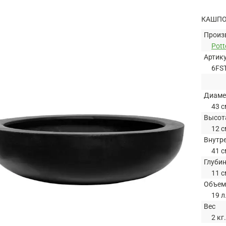
КАШПО 
Произ
Pott
Артик
6FS
Диаме
43 с
Высот
12 с
Внутр
41 с
Глуби
11 с
Объем
19 л
Вес
2 кг.