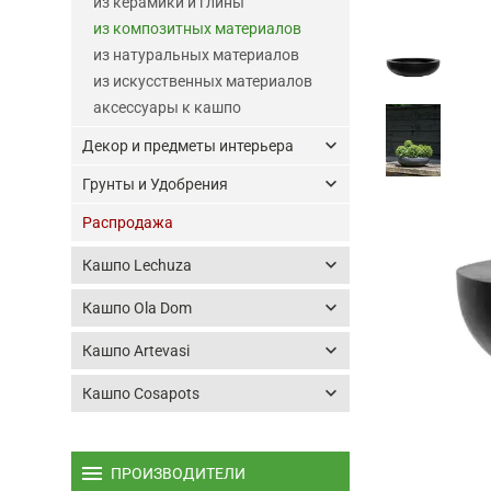
из керамики и глины
из композитных материалов
из натуральных материалов
из искусственных материалов
аксессуары к кашпо
keyboard_arrow_down
Декор и предметы интерьера
keyboard_arrow_down
Грунты и Удобрения
Распродажа
keyboard_arrow_down
Кашпо Lechuza
keyboard_arrow_down
Кашпо Ola Dom
keyboard_arrow_down
Кашпо Artevasi
keyboard_arrow_down
Кашпо Cosapots
menu
ПРОИЗВОДИТЕЛИ