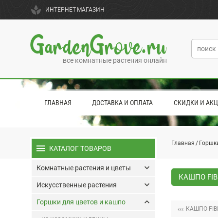
spa
ИНТЕРНЕТ-МАГАЗИН
GardenGrove.ru
все комнатные растения онлайн
ГЛАВНАЯ
ДОСТАВКА И ОПЛАТА
СКИДКИ И АК
Главная
Горшки
menu
КАТАЛОГ ТОВАРОВ
keyboard_arrow_down
Комнатные растения и цветы
КАШПО FIB
keyboard_arrow_down
Искусственные растения
keyboard_arrow_up
Горшки для цветов и кашпо
‹‹‹
КАШПО FIB