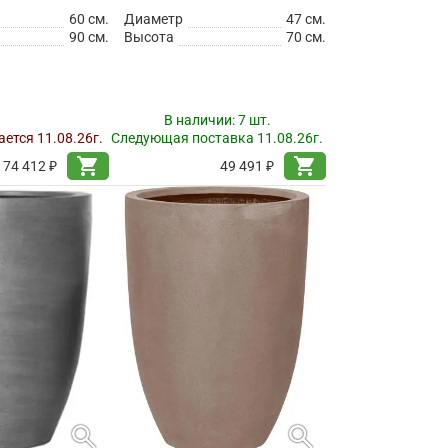
60 см.
Диаметр
47 см.
90 см.
Высота
70 см.
В наличии:
7 шт.
ется 11.08.26г.
Следующая поставка 11.08.26г.
shopping_cart
shopping_cart
74 412 ₽
49 491 ₽
search
search