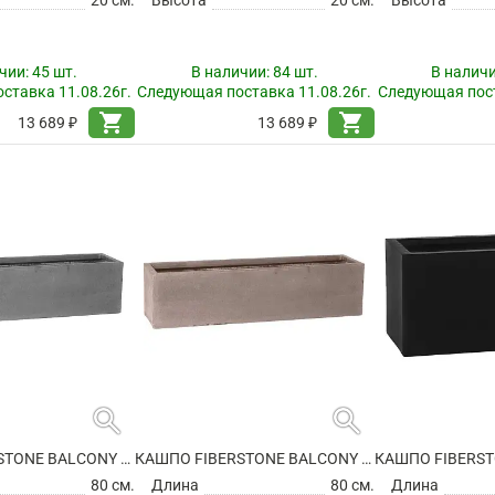
чии:
45 шт.
В наличии:
84 шт.
В налич
ставка 11.08.26г.
Следующая поставка 11.08.26г.
Следующая пост
shopping_cart
shopping_cart
13 689 ₽
13 689 ₽
search
search
КАШПО FIBERSTONE BALCONY XL GREY
КАШПО FIBERSTONE BALCONY XL, TAUPE
80 см.
Длина
80 см.
Длина