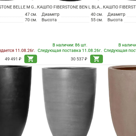
КАШПО FIBERSTONE BELLE M GREY
КАШПО FIBERSTONE BEN L BLACK
КАШПО FIBERST
47 см.
Диаметр
40 см.
Диаметр
70 см.
Высота
55 см.
Высота
В наличии:
86 шт.
В налич
дается 11.08.26г.
Следующая поставка 11.08.26г.
Следующая пост
shopping_cart
shopping_cart
49 491 ₽
30 537 ₽