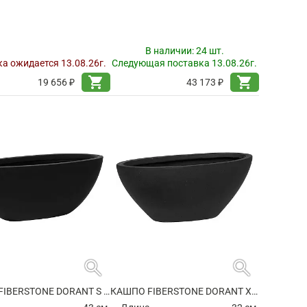
В наличии:
24 шт.
а ожидается 13.08.26г.
Следующая поставка 13.08.26г.
shopping_cart
shopping_cart
19 656 ₽
43 173 ₽
search
search
КАШПО FIBERSTONE DORANT S MATT BLACK
КАШПО FIBERSTONE DORANT XS MATT BLACK