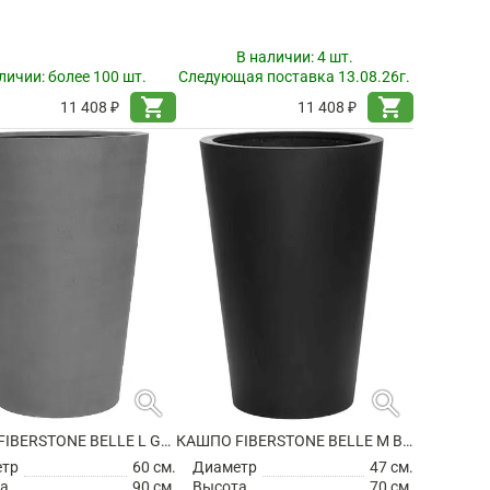
В наличии:
4 шт.
личии:
более 100 шт.
Следующая поставка 13.08.26г.
shopping_cart
shopping_cart
11 408 ₽
11 408 ₽
search
search
КАШПО FIBERSTONE BELLE L GREY
КАШПО FIBERSTONE BELLE M BLACK
етр
60 см.
Диаметр
47 см.
а
90 см.
Высота
70 см.