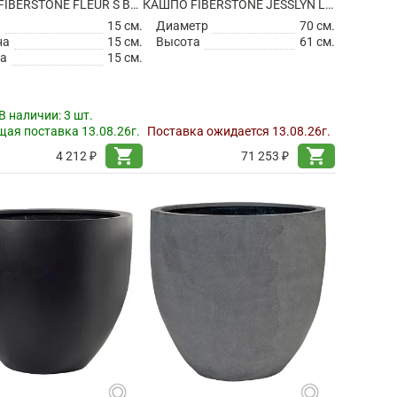
КАШПО FIBERSTONE FLEUR S BLACK
КАШПО FIBERSTONE JESSLYN L BLACK
а
15 см.
Диаметр
70 см.
на
15 см.
Высота
61 см.
а
15 см.
В наличии:
3 шт.
ая поставка 13.08.26г.
Поставка ожидается 13.08.26г.
shopping_cart
shopping_cart
4 212 ₽
71 253 ₽
search
search