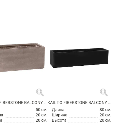
search
search
КАШПО FIBERSTONE BALCONY S, TAUPE
КАШПО FIBERSTONE BALCONY XL BLACK
а
50 см.
Длина
80 см.
на
20 см.
Ширина
20 см.
а
20 см.
Высота
20 см.