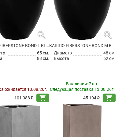
search
search
КАШПО FIBERSTONE BOND L BLACK
КАШПО FIBERSTONE BOND M BLACK
етр
65 см.
Диаметр
48 см.
а
83 см.
Высота
62 см.
В наличии:
7 шт.
а ожидается 13.08.26г.
Следующая поставка 13.08.26г.
shopping_cart
shopping_cart
101 088 ₽
45 104 ₽