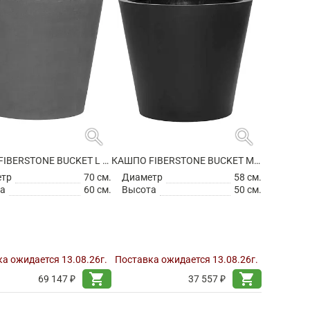
search
search
КАШПО FIBERSTONE BUCKET L GREY
КАШПО FIBERSTONE BUCKET M BLACK
етр
70 см.
Диаметр
58 см.
а
60 см.
Высота
50 см.
а ожидается 13.08.26г.
Поставка ожидается 13.08.26г.
shopping_cart
shopping_cart
69 147 ₽
37 557 ₽