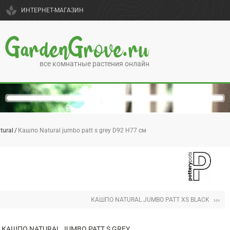
spa
ИНТЕРНЕТ-МАГАЗИН
GardenGrove.ru
все комнатные растения онлайн
tural
Кашпо Natural jumbo patt s grey D92 H77 см
›››
КАШПО NATURAL JUMBO PATT XS BLACK
КАШПО NATURAL JUMBO PATT S GREY