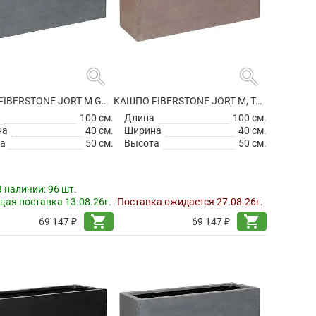
search
search
КАШПО FIBERSTONE JORT M GREY
КАШПО FIBERSTONE JORT M, TAUPE
а
100 см.
Длина
100 см.
на
40 см.
Ширина
40 см.
а
50 см.
Высота
50 см.
В наличии:
96 шт.
ая поставка 13.08.26г.
Поставка ожидается 27.08.26г.
shopping_cart
shopping_cart
69 147 ₽
69 147 ₽