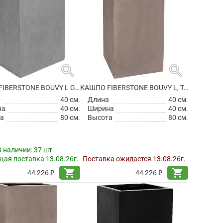
search
search
КАШПО FIBERSTONE BOUVY L GREY
КАШПО FIBERSTONE BOUVY L, TAUPE
а
40 см.
Длина
40 см.
на
40 см.
Ширина
40 см.
а
80 см.
Высота
80 см.
В наличии:
37 шт.
ая поставка 13.08.26г.
Поставка ожидается 13.08.26г.
shopping_cart
shopping_cart
44 226 ₽
44 226 ₽