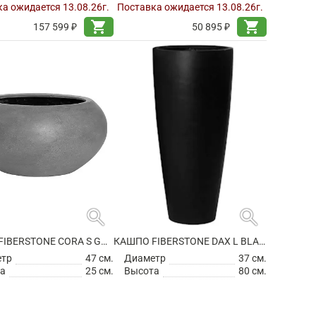
а ожидается 13.08.26г.
Поставка ожидается 13.08.26г.
shopping_cart
shopping_cart
157 599 ₽
50 895 ₽
search
search
КАШПО FIBERSTONE CORA S GREY
КАШПО FIBERSTONE DAX L BLACK
етр
47 см.
Диаметр
37 см.
а
25 см.
Высота
80 см.