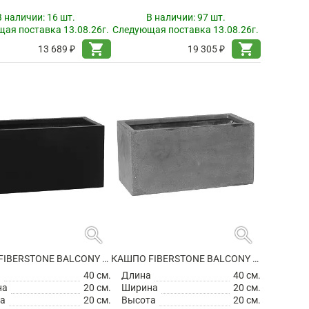
В наличии:
16 шт.
В наличии:
97 шт.
ая поставка 13.08.26г.
Следующая поставка 13.08.26г.
shopping_cart
shopping_cart
13 689 ₽
19 305 ₽
search
search
КАШПО FIBERSTONE BALCONY XS BLACK
КАШПО FIBERSTONE BALCONY XS GREY
а
40 см.
Длина
40 см.
на
20 см.
Ширина
20 см.
а
20 см.
Высота
20 см.