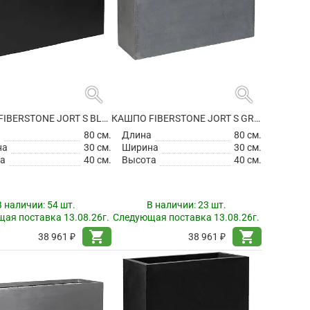
search
search
КАШПО FIBERSTONE JORT S BLACK
КАШПО FIBERSTONE JORT S GREY
а
80 см.
Длина
80 см.
на
30 см.
Ширина
30 см.
а
40 см.
Высота
40 см.
В наличии:
54 шт.
В наличии:
23 шт.
ая поставка 13.08.26г.
Следующая поставка 13.08.26г.
shopping_cart
shopping_cart
38 961 ₽
38 961 ₽