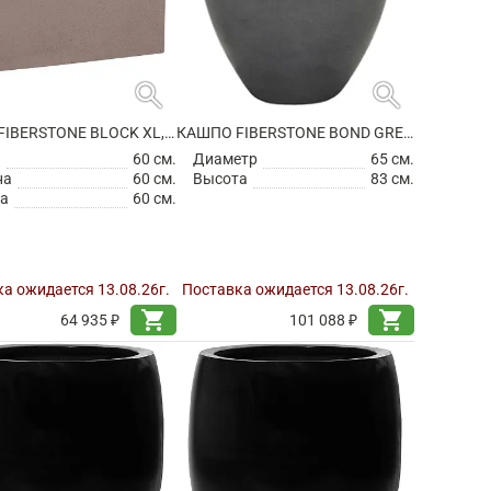
search
search
КАШПО FIBERSTONE BLOCK XL, TAUPE
КАШПО FIBERSTONE BOND GREY L
а
60 см.
Диаметр
65 см.
на
60 см.
Высота
83 см.
а
60 см.
а ожидается 13.08.26г.
Поставка ожидается 13.08.26г.
shopping_cart
shopping_cart
64 935 ₽
101 088 ₽