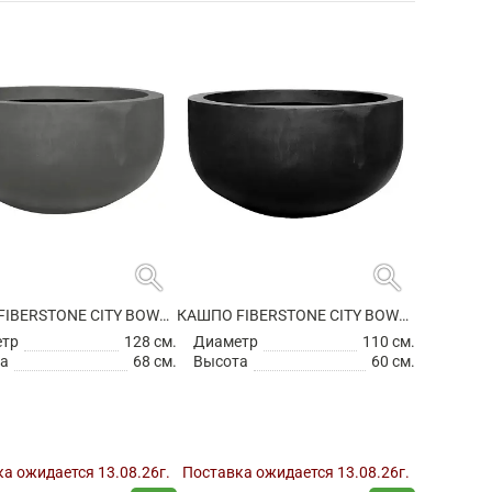
search
search
КАШПО FIBERSTONE CITY BOWL L GREY
КАШПО FIBERSTONE CITY BOWL M BLACK
етр
128 см.
Диаметр
110 см.
а
68 см.
Высота
60 см.
а ожидается 13.08.26г.
Поставка ожидается 13.08.26г.