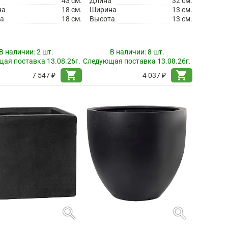
а
43 см.
Длина
32 см.
на
18 см.
Ширина
13 см.
а
18 см.
Высота
13 см.
В наличии:
2 шт.
В наличии:
8 шт.
ая поставка 13.08.26г.
Следующая поставка 13.08.26г.
shopping_cart
shopping_cart
7 547 ₽
4 037 ₽
search
search