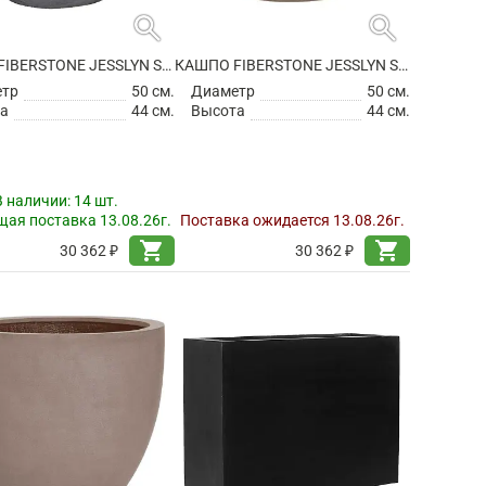
search
search
КАШПО FIBERSTONE JESSLYN S GREY
КАШПО FIBERSTONE JESSLYN S, TAUPE
етр
50 см.
Диаметр
50 см.
а
44 см.
Высота
44 см.
В наличии:
14 шт.
ая поставка 13.08.26г.
Поставка ожидается 13.08.26г.
shopping_cart
shopping_cart
30 362 ₽
30 362 ₽