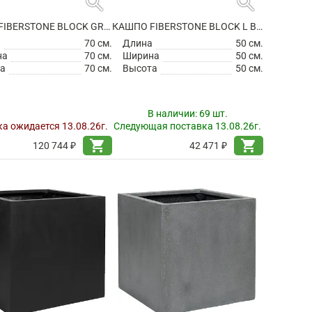
search
search
КАШПО FIBERSTONE BLOCK GREY XXL
КАШПО FIBERSTONE BLOCK L BLACK
а
70 см.
Длина
50 см.
на
70 см.
Ширина
50 см.
а
70 см.
Высота
50 см.
В наличии:
69 шт.
а ожидается 13.08.26г.
Следующая поставка 13.08.26г.
shopping_cart
shopping_cart
120 744 ₽
42 471 ₽