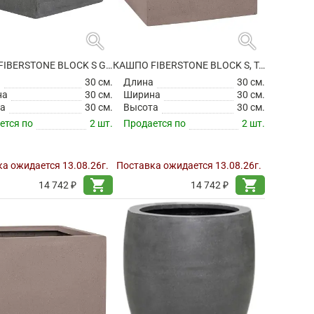
search
search
КАШПО FIBERSTONE BLOCK S GREY
КАШПО FIBERSTONE BLOCK S, TAUPE
а
30 см.
Длина
30 см.
на
30 см.
Ширина
30 см.
а
30 см.
Высота
30 см.
ется по
2 шт.
Продается по
2 шт.
а ожидается 13.08.26г.
Поставка ожидается 13.08.26г.
shopping_cart
shopping_cart
14 742 ₽
14 742 ₽