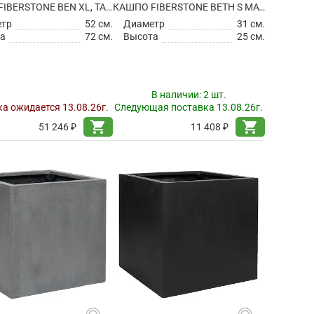
КАШПО FIBERSTONE BEN XL, TAUPE
КАШПО FIBERSTONE BETH S MATT BLACK
етр
52 см.
Диаметр
31 см.
а
72 см.
Высота
25 см.
В наличии:
2 шт.
а ожидается 13.08.26г.
Следующая поставка 13.08.26г.
shopping_cart
shopping_cart
51 246 ₽
11 408 ₽