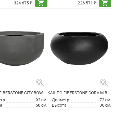
shopping_cart
shopping_cart
324 675 ₽
226 571 ₽
search
search
КАШПО FIBERSTONE CITY BOWL S GREY
КАШПО FIBERSTONE CORA M BLACK
етр
92 см.
Диаметр
72 см.
а
50 см.
Высота
36 см.