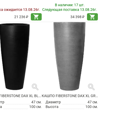
В наличии:
17 шт.
а ожидается 13.08.26г.
Следующая поставка 13.08.26г.
shopping_cart
shopping_cart
21 236 ₽
34 398 ₽
search
search
КАШПО FIBERSTONE DAX XL BLACK
КАШПО FIBERSTONE DAX XL GREY
етр
47 см.
Диаметр
47 см.
а
100 см.
Высота
100 см.