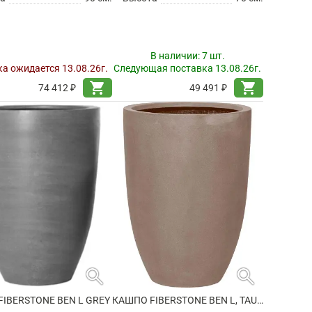
В наличии:
7 шт.
а ожидается 13.08.26г.
Следующая поставка 13.08.26г.
shopping_cart
shopping_cart
74 412 ₽
49 491 ₽
search
search
IBERSTONE BEN L GREY
КАШПО FIBERSTONE BEN L, TAUPE