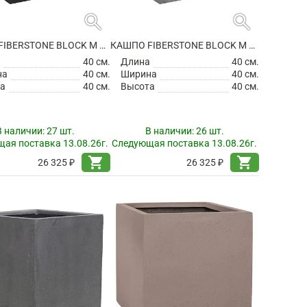
search
search
КАШПО FIBERSTONE BLOCK M BLACK
КАШПО FIBERSTONE BLOCK M GREY
а
40 см.
Длина
40 см.
на
40 см.
Ширина
40 см.
а
40 см.
Высота
40 см.
В наличии:
27 шт.
В наличии:
26 шт.
ая поставка 13.08.26г.
Следующая поставка 13.08.26г.
shopping_cart
shopping_cart
26 325 ₽
26 325 ₽