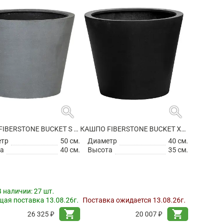
search
search
КАШПО FIBERSTONE BUCKET S GREY
КАШПО FIBERSTONE BUCKET XS BLACK
етр
50 см.
Диаметр
40 см.
а
40 см.
Высота
35 см.
В наличии:
27 шт.
ая поставка 13.08.26г.
Поставка ожидается 13.08.26г.
shopping_cart
shopping_cart
26 325 ₽
20 007 ₽