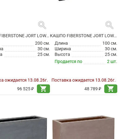
search
search
КАШПО FIBERSTONE JORT LOW M GREY
КАШПО FIBERSTONE JORT LOW S BLACK
а
200 см.
Длина
100 см.
на
30 см.
Ширина
30 см.
а
25 см.
Высота
25 см.
Продается по
2 шт.
а ожидается 13.08.26г.
Поставка ожидается 13.08.26г.
shopping_cart
shopping_cart
96 525 ₽
48 789 ₽