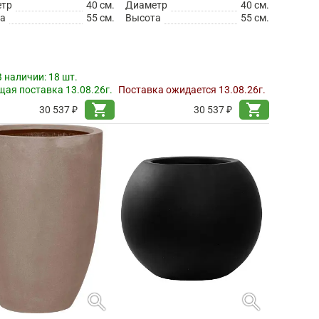
етр
40 см.
Диаметр
40 см.
а
55 см.
Высота
55 см.
В наличии:
18 шт.
ая поставка 13.08.26г.
Поставка ожидается 13.08.26г.
shopping_cart
shopping_cart
30 537 ₽
30 537 ₽
search
search