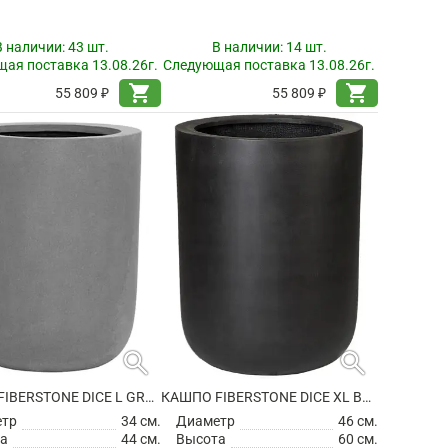
В наличии:
43 шт.
В наличии:
14 шт.
ая поставка 13.08.26г.
Следующая поставка 13.08.26г.
shopping_cart
shopping_cart
55 809 ₽
55 809 ₽
search
search
КАШПО FIBERSTONE DICE L GREY
КАШПО FIBERSTONE DICE XL BLACK
етр
34 см.
Диаметр
46 см.
а
44 см.
Высота
60 см.