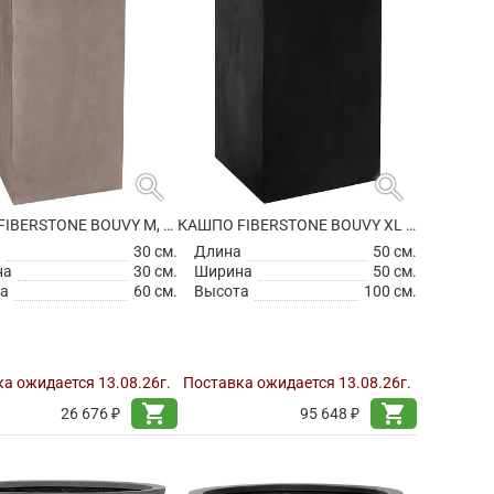
search
search
КАШПО FIBERSTONE BOUVY M, TAUPE
КАШПО FIBERSTONE BOUVY XL BLACK
а
30 см.
Длина
50 см.
на
30 см.
Ширина
50 см.
а
60 см.
Высота
100 см.
а ожидается 13.08.26г.
Поставка ожидается 13.08.26г.
shopping_cart
shopping_cart
26 676 ₽
95 648 ₽