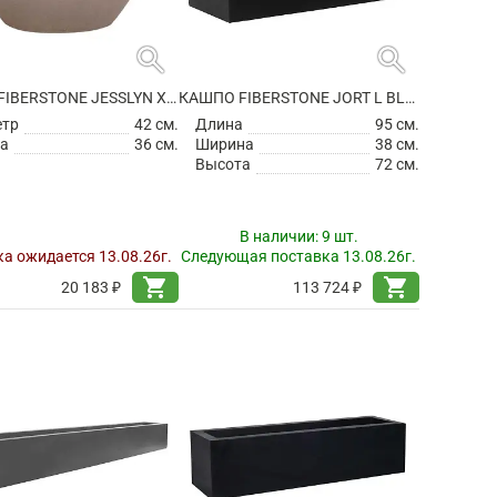
search
search
КАШПО FIBERSTONE JESSLYN XS, TAUPE
КАШПО FIBERSTONE JORT L BLACK
етр
42 см.
Длина
95 см.
а
36 см.
Ширина
38 см.
Высота
72 см.
В наличии:
9 шт.
а ожидается 13.08.26г.
Следующая поставка 13.08.26г.
shopping_cart
shopping_cart
20 183 ₽
113 724 ₽