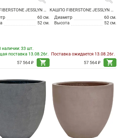
КАШПО FIBERSTONE JESSLYN M BLACK
КАШПО FIBERSTONE JESSLYN M GREY
етр
60 см.
Диаметр
60 см.
а
52 см.
Высота
52 см.
В наличии:
33 шт.
ая поставка 13.08.26г.
Поставка ожидается 13.08.26г.
shopping_cart
shopping_cart
57 564 ₽
57 564 ₽