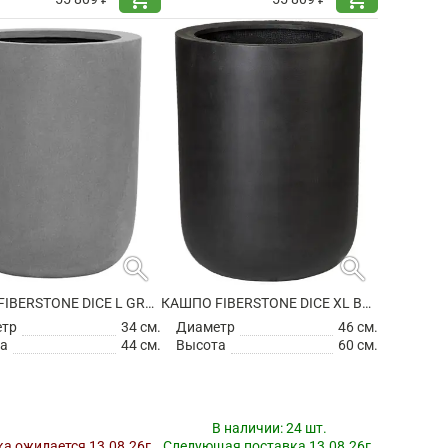
search
search
КАШПО FIBERSTONE DICE L GREY
КАШПО FIBERSTONE DICE XL BLACK
етр
34 см.
Диаметр
46 см.
а
44 см.
Высота
60 см.
В наличии:
24 шт.
а ожидается 13.08.26г.
Следующая поставка 13.08.26г.