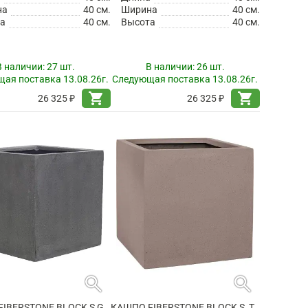
на
40 см.
Ширина
40 см.
а
40 см.
Высота
40 см.
В наличии:
27 шт.
В наличии:
26 шт.
ая поставка 13.08.26г.
Следующая поставка 13.08.26г.
shopping_cart
shopping_cart
26 325 ₽
26 325 ₽
search
search
КАШПО FIBERSTONE BLOCK S GREY
КАШПО FIBERSTONE BLOCK S, TAUPE