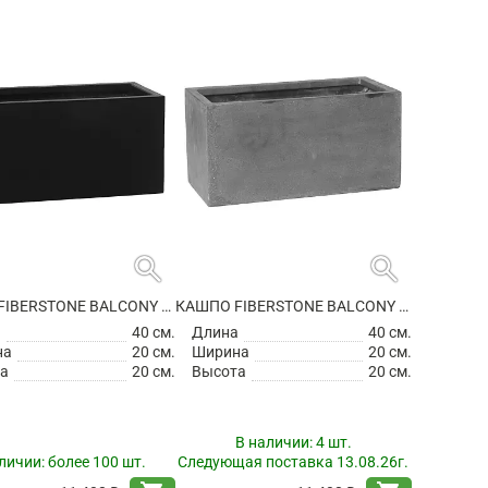
search
search
КАШПО FIBERSTONE BALCONY XS BLACK
КАШПО FIBERSTONE BALCONY XS GREY
а
40 см.
Длина
40 см.
на
20 см.
Ширина
20 см.
а
20 см.
Высота
20 см.
В наличии:
4 шт.
личии:
более 100 шт.
Следующая поставка 13.08.26г.