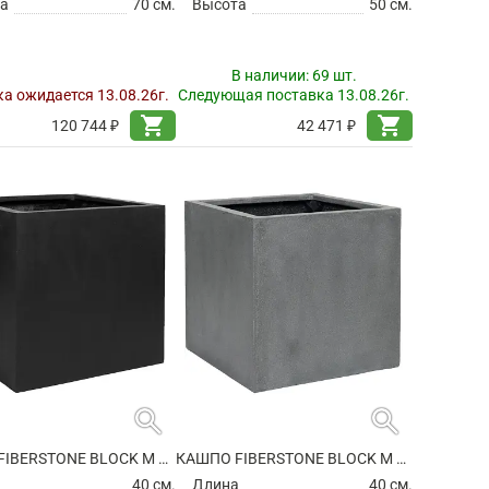
а
70 см.
Высота
50 см.
В наличии:
69 шт.
а ожидается 13.08.26г.
Следующая поставка 13.08.26г.
shopping_cart
shopping_cart
120 744 ₽
42 471 ₽
search
search
КАШПО FIBERSTONE BLOCK M BLACK
КАШПО FIBERSTONE BLOCK M GREY
а
40 см.
Длина
40 см.