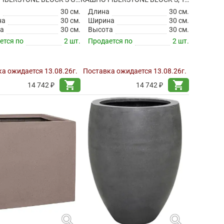
а
30 см.
Длина
30 см.
на
30 см.
Ширина
30 см.
а
30 см.
Высота
30 см.
ется по
2 шт.
Продается по
2 шт.
а ожидается 13.08.26г.
Поставка ожидается 13.08.26г.
shopping_cart
shopping_cart
14 742 ₽
14 742 ₽
search
search