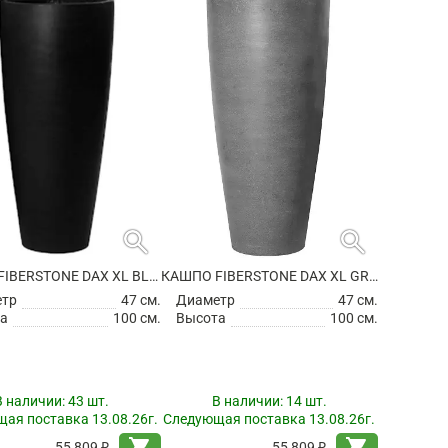
search
search
КАШПО FIBERSTONE DAX XL BLACK
КАШПО FIBERSTONE DAX XL GREY
етр
47 см.
Диаметр
47 см.
а
100 см.
Высота
100 см.
В наличии:
43 шт.
В наличии:
14 шт.
ая поставка 13.08.26г.
Следующая поставка 13.08.26г.
shopping_cart
shopping_cart
55 809 ₽
55 809 ₽