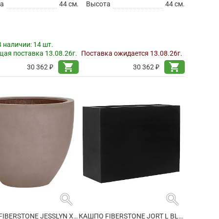
а
44 см.
Высота
44 см.
В наличии:
14 шт.
ая поставка 13.08.26г.
Поставка ожидается 13.08.26г.
shopping_cart
shopping_cart
30 362 ₽
30 362 ₽
search
search
КАШПО FIBERSTONE JESSLYN XS, TAUPE
КАШПО FIBERSTONE JORT L BLACK