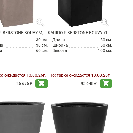
search
search
КАШПО FIBERSTONE BOUVY M, TAUPE
КАШПО FIBERSTONE BOUVY XL BLACK
а
30 см.
Длина
50 см.
на
30 см.
Ширина
50 см.
а
60 см.
Высота
100 см.
а ожидается 13.08.26г.
Поставка ожидается 13.08.26г.
shopping_cart
shopping_cart
26 676 ₽
95 648 ₽