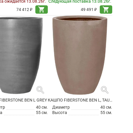
а ожидается 13.08.26г.
Следующая поставка 13.08.26г.
shopping_cart
shopping_cart
74 412 ₽
49 491 ₽
search
search
IBERSTONE BEN L GREY
КАШПО FIBERSTONE BEN L, TAUPE
етр
40 см.
Диаметр
40 см.
а
55 см.
Высота
55 см.