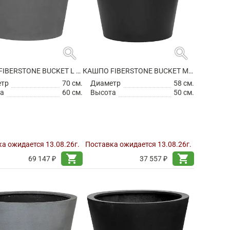
search
search
КАШПО FIBERSTONE BUCKET L GREY
КАШПО FIBERSTONE BUCKET M BLACK
етр
70 см.
Диаметр
58 см.
а
60 см.
Высота
50 см.
а ожидается 13.08.26г.
Поставка ожидается 13.08.26г.
shopping_cart
shopping_cart
69 147 ₽
37 557 ₽