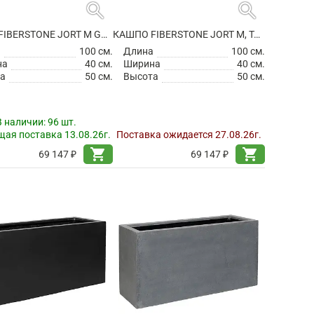
search
search
КАШПО FIBERSTONE JORT M GREY
КАШПО FIBERSTONE JORT M, TAUPE
а
100 см.
Длина
100 см.
на
40 см.
Ширина
40 см.
а
50 см.
Высота
50 см.
В наличии:
96 шт.
ая поставка 13.08.26г.
Поставка ожидается 27.08.26г.
shopping_cart
shopping_cart
69 147 ₽
69 147 ₽