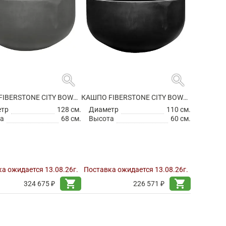
search
search
КАШПО FIBERSTONE CITY BOWL L GREY
КАШПО FIBERSTONE CITY BOWL M BLACK
етр
128 см.
Диаметр
110 см.
а
68 см.
Высота
60 см.
а ожидается 13.08.26г.
Поставка ожидается 13.08.26г.
shopping_cart
shopping_cart
324 675 ₽
226 571 ₽