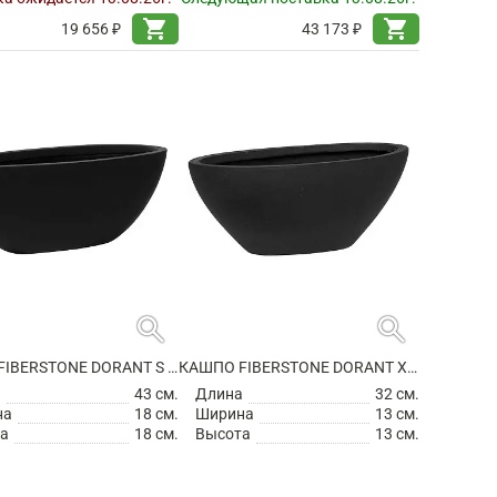
shopping_cart
shopping_cart
19 656 ₽
43 173 ₽
search
search
КАШПО FIBERSTONE DORANT S MATT BLACK
КАШПО FIBERSTONE DORANT XS MATT BLACK
а
43 см.
Длина
32 см.
на
18 см.
Ширина
13 см.
а
18 см.
Высота
13 см.