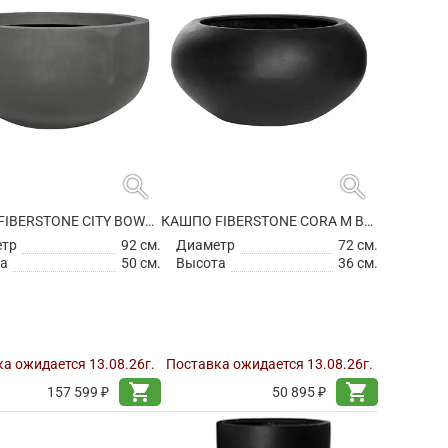
search
search
КАШПО FIBERSTONE CITY BOWL S GREY
КАШПО FIBERSTONE CORA M BLACK
етр
92 см.
Диаметр
72 см.
а
50 см.
Высота
36 см.
а ожидается 13.08.26г.
Поставка ожидается 13.08.26г.
shopping_cart
shopping_cart
157 599 ₽
50 895 ₽