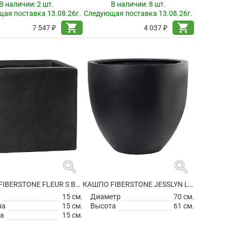
В наличии:
2 шт.
В наличии:
8 шт.
ая поставка 13.08.26г.
Следующая поставка 13.08.26г.
shopping_cart
shopping_cart
7 547 ₽
4 037 ₽
search
search
КАШПО FIBERSTONE FLEUR S BLACK
КАШПО FIBERSTONE JESSLYN L BLACK
а
15 см.
Диаметр
70 см.
на
15 см.
Высота
61 см.
а
15 см.