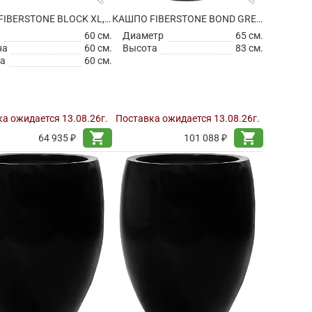
КАШПО FIBERSTONE BLOCK XL, TAUPE
КАШПО FIBERSTONE BOND GREY L
а
60 см.
Диаметр
65 см.
на
60 см.
Высота
83 см.
а
60 см.
а ожидается 13.08.26г.
Поставка ожидается 13.08.26г.
shopping_cart
shopping_cart
64 935 ₽
101 088 ₽