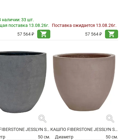
В наличии:
33 шт.
ая поставка 13.08.26г.
Поставка ожидается 13.08.26г.
shopping_cart
shopping_cart
57 564 ₽
57 564 ₽
search
search
КАШПО FIBERSTONE JESSLYN S GREY
КАШПО FIBERSTONE JESSLYN S, TAUPE
етр
50 см.
Диаметр
50 см.