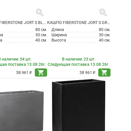
search
search
КАШПО FIBERSTONE JORT S BLACK
КАШПО FIBERSTONE JORT S GREY
а
80 см.
Длина
80 см.
на
30 см.
Ширина
30 см.
а
40 см.
Высота
40 см.
В наличии:
54 шт.
В наличии:
23 шт.
ая поставка 13.08.26г.
Следующая поставка 13.08.26г.
shopping_cart
shopping_cart
38 961 ₽
38 961 ₽