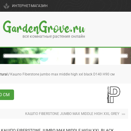
spa
ИНТЕРНЕТ-МАГАЗИН
GardenGrove.ru
все комнатные растения онлайн
tural
Кашпо Fiberstone jumbo max middle high xxl black D140 H90 см
0 СМ
›››
КАШПО FIBERSTONE JUMBO MAX MIDDLE HIGH XXL GREY
КАШПО FIBERSTONE JUMBO MAX MIDDLE HIGH XXL BLACK