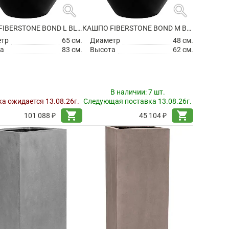
search
search
КАШПО FIBERSTONE BOND L BLACK
КАШПО FIBERSTONE BOND M BLACK
етр
65 см.
Диаметр
48 см.
а
83 см.
Высота
62 см.
В наличии:
7 шт.
а ожидается 13.08.26г.
Следующая поставка 13.08.26г.
shopping_cart
shopping_cart
101 088 ₽
45 104 ₽