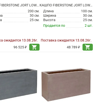
КАШПО FIBERSTONE JORT LOW M GREY
КАШПО FIBERSTONE JORT LOW S BLACK
а
200 см.
Длина
100 см.
на
30 см.
Ширина
30 см.
а
25 см.
Высота
25 см.
Продается по
2 шт.
а ожидается 13.08.26г.
Поставка ожидается 13.08.26г.
shopping_cart
shopping_cart
96 525 ₽
48 789 ₽