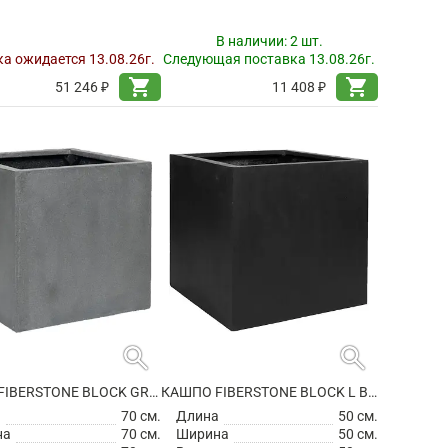
В наличии:
2 шт.
а ожидается 13.08.26г.
Следующая поставка 13.08.26г.
shopping_cart
shopping_cart
51 246 ₽
11 408 ₽
search
search
КАШПО FIBERSTONE BLOCK GREY XXL
КАШПО FIBERSTONE BLOCK L BLACK
а
70 см.
Длина
50 см.
на
70 см.
Ширина
50 см.