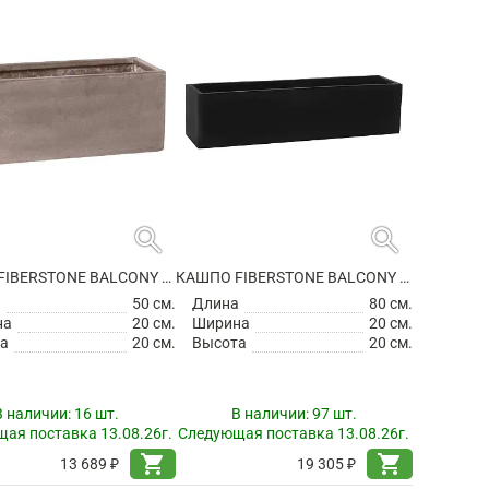
search
search
КАШПО FIBERSTONE BALCONY S, TAUPE
КАШПО FIBERSTONE BALCONY XL BLACK
а
50 см.
Длина
80 см.
на
20 см.
Ширина
20 см.
а
20 см.
Высота
20 см.
В наличии:
16 шт.
В наличии:
97 шт.
ая поставка 13.08.26г.
Следующая поставка 13.08.26г.
shopping_cart
shopping_cart
13 689 ₽
19 305 ₽