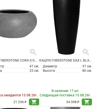
search
search
КАШПО FIBERSTONE CORA S GREY
КАШПО FIBERSTONE DAX L BLACK
етр
47 см.
Диаметр
37 см.
а
25 см.
Высота
80 см.
В наличии:
17 шт.
а ожидается 13.08.26г.
Следующая поставка 13.08.26г.
shopping_cart
shopping_cart
21 236 ₽
34 398 ₽