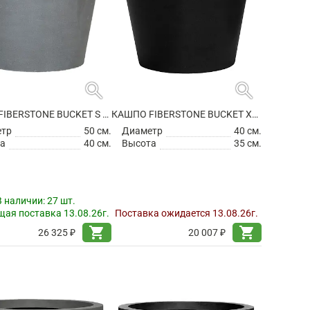
search
search
КАШПО FIBERSTONE BUCKET S GREY
КАШПО FIBERSTONE BUCKET XS BLACK
етр
50 см.
Диаметр
40 см.
а
40 см.
Высота
35 см.
В наличии:
27 шт.
ая поставка 13.08.26г.
Поставка ожидается 13.08.26г.
shopping_cart
shopping_cart
26 325 ₽
20 007 ₽