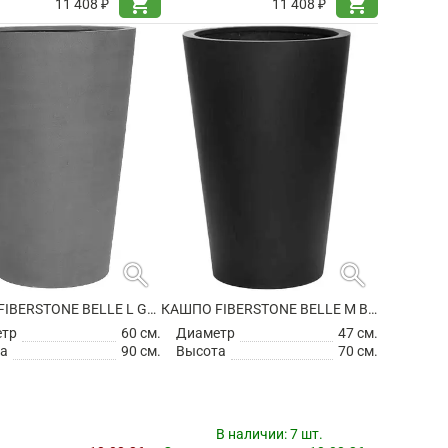
shopping_cart
shopping_cart
11 408 ₽
11 408 ₽
search
search
КАШПО FIBERSTONE BELLE L GREY
КАШПО FIBERSTONE BELLE M BLACK
етр
60 см.
Диаметр
47 см.
а
90 см.
Высота
70 см.
В наличии:
7 шт.