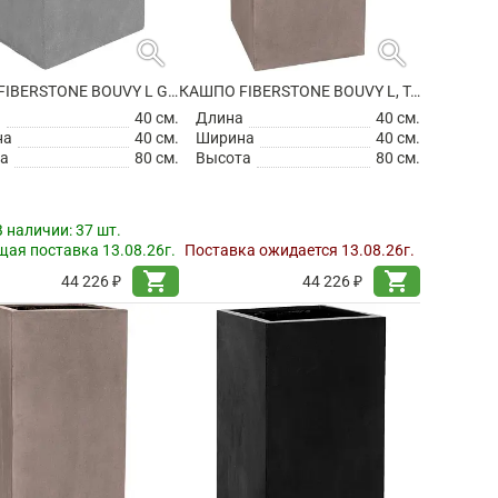
search
search
КАШПО FIBERSTONE BOUVY L GREY
КАШПО FIBERSTONE BOUVY L, TAUPE
а
40 см.
Длина
40 см.
на
40 см.
Ширина
40 см.
а
80 см.
Высота
80 см.
В наличии:
37 шт.
ая поставка 13.08.26г.
Поставка ожидается 13.08.26г.
shopping_cart
shopping_cart
44 226 ₽
44 226 ₽