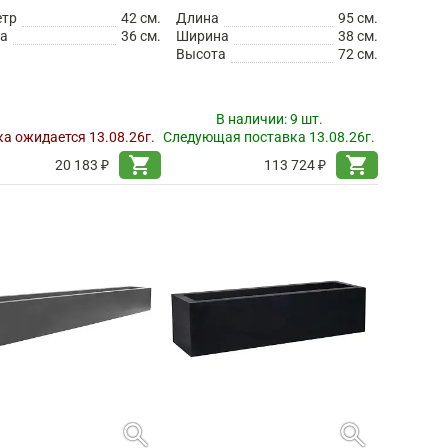
етр
42 см.
Длина
95 см.
а
36 см.
Ширина
38 см.
Высота
72 см.
В наличии:
9 шт.
а ожидается 13.08.26г.
Следующая поставка 13.08.26г.
shopping_cart
shopping_cart
20 183 ₽
113 724 ₽
search
search