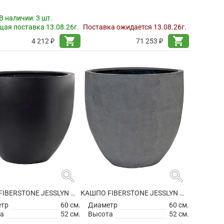
В наличии:
3 шт.
ая поставка 13.08.26г.
Поставка ожидается 13.08.26г.
shopping_cart
shopping_cart
4 212 ₽
71 253 ₽
search
search
КАШПО FIBERSTONE JESSLYN M BLACK
КАШПО FIBERSTONE JESSLYN M GREY
етр
60 см.
Диаметр
60 см.
а
52 см.
Высота
52 см.