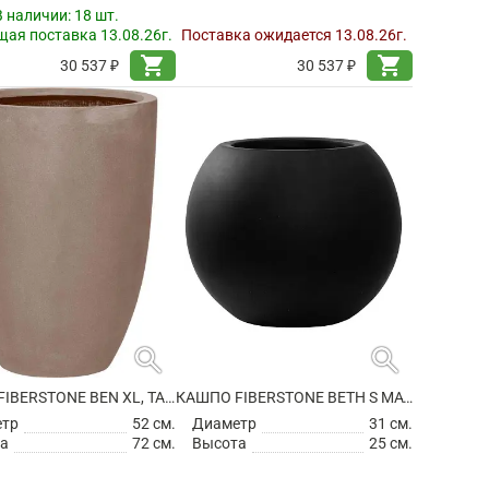
В наличии:
18 шт.
ая поставка 13.08.26г.
Поставка ожидается 13.08.26г.
shopping_cart
shopping_cart
30 537 ₽
30 537 ₽
search
search
КАШПО FIBERSTONE BEN XL, TAUPE
КАШПО FIBERSTONE BETH S MATT BLACK
етр
52 см.
Диаметр
31 см.
а
72 см.
Высота
25 см.