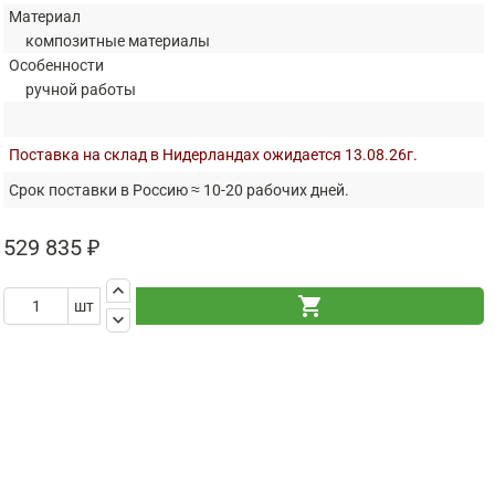
Материал
композитные материалы
Особенности
ручной работы
Поставка на склад в Нидерландах ожидается 13.08.26г.
Срок поставки в Россию ≈ 10-20 рабочих дней.
529 835 ₽
keyboard_arrow_up
shopping_cart
шт
keyboard_arrow_down