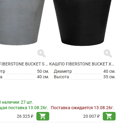
search
search
КАШПО FIBERSTONE BUCKET S GREY
КАШПО FIBERSTONE BUCKET XS BLACK
етр
50 см.
Диаметр
40 см.
а
40 см.
Высота
35 см.
В наличии:
27 шт.
ая поставка 13.08.26г.
Поставка ожидается 13.08.26г.
shopping_cart
shopping_cart
26 325 ₽
20 007 ₽