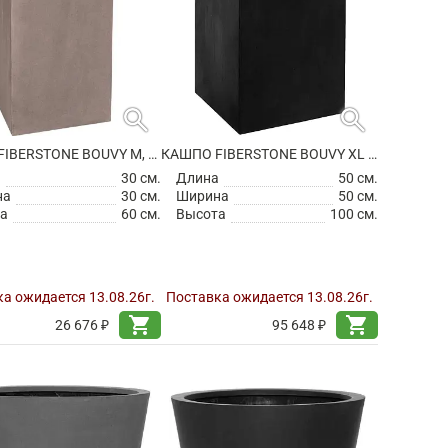
search
search
КАШПО FIBERSTONE BOUVY M, TAUPE
КАШПО FIBERSTONE BOUVY XL BLACK
а
30 см.
Длина
50 см.
на
30 см.
Ширина
50 см.
а
60 см.
Высота
100 см.
а ожидается 13.08.26г.
Поставка ожидается 13.08.26г.
shopping_cart
shopping_cart
26 676 ₽
95 648 ₽