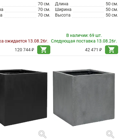
а
70 см.
Длина
50 см.
на
70 см.
Ширина
50 см.
а
70 см.
Высота
50 см.
В наличии:
69 шт.
а ожидается 13.08.26г.
Следующая поставка 13.08.26г.
shopping_cart
shopping_cart
120 744 ₽
42 471 ₽
search
search