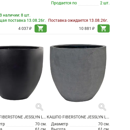
Продается по
2 шт.
В наличии:
8 шт.
ая поставка 13.08.26г.
Поставка ожидается 13.08.26г.
shopping_cart
shopping_cart
4 037 ₽
10 881 ₽
search
search
КАШПО FIBERSTONE JESSLYN L BLACK
КАШПО FIBERSTONE JESSLYN L GREY
етр
70 см.
Диаметр
70 см.
а
61 см.
Высота
61 см.