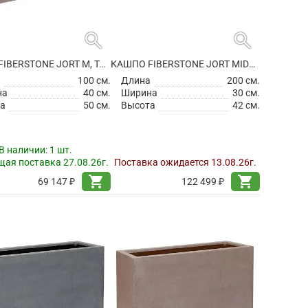
search
search
КАШПО FIBERSTONE JORT M, TAUPE
КАШПО FIBERSTONE JORT MIDDLE HIGH BLACK
а
100 см.
Длина
200 см.
на
40 см.
Ширина
30 см.
а
50 см.
Высота
42 см.
В наличии:
1 шт.
ая поставка 27.08.26г.
Поставка ожидается 13.08.26г.
shopping_cart
shopping_cart
69 147 ₽
122 499 ₽