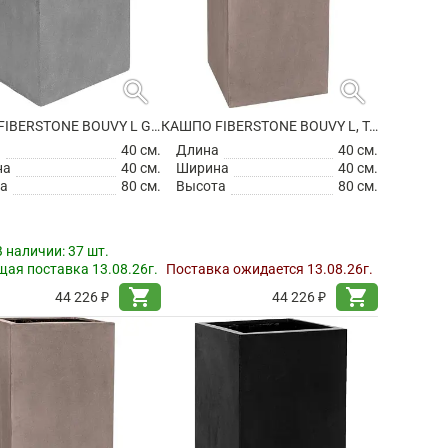
search
search
КАШПО FIBERSTONE BOUVY L GREY
КАШПО FIBERSTONE BOUVY L, TAUPE
а
40 см.
Длина
40 см.
на
40 см.
Ширина
40 см.
а
80 см.
Высота
80 см.
В наличии:
37 шт.
ая поставка 13.08.26г.
Поставка ожидается 13.08.26г.
shopping_cart
shopping_cart
44 226 ₽
44 226 ₽