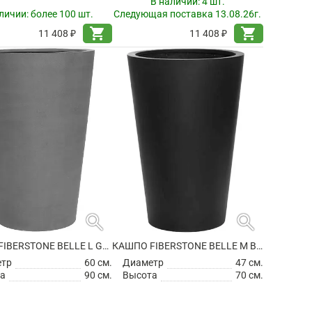
В наличии:
4 шт.
личии:
более 100 шт.
Следующая поставка 13.08.26г.
shopping_cart
shopping_cart
11 408 ₽
11 408 ₽
search
search
КАШПО FIBERSTONE BELLE L GREY
КАШПО FIBERSTONE BELLE M BLACK
етр
60 см.
Диаметр
47 см.
а
90 см.
Высота
70 см.