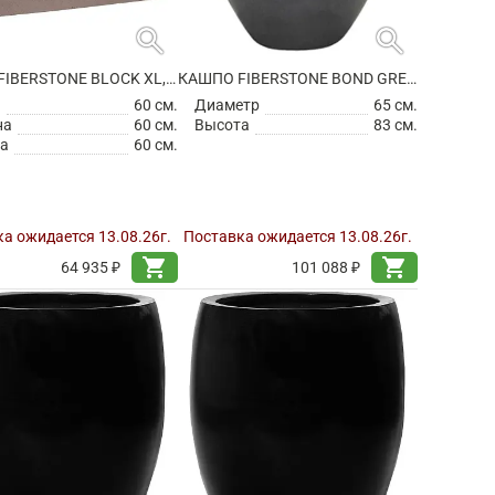
search
search
КАШПО FIBERSTONE BLOCK XL, TAUPE
КАШПО FIBERSTONE BOND GREY L
а
60 см.
Диаметр
65 см.
на
60 см.
Высота
83 см.
а
60 см.
а ожидается 13.08.26г.
Поставка ожидается 13.08.26г.
shopping_cart
shopping_cart
64 935 ₽
101 088 ₽