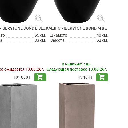
search
search
КАШПО FIBERSTONE BOND L BLACK
КАШПО FIBERSTONE BOND M BLACK
етр
65 см.
Диаметр
48 см.
а
83 см.
Высота
62 см.
В наличии:
7 шт.
а ожидается 13.08.26г.
Следующая поставка 13.08.26г.
shopping_cart
shopping_cart
101 088 ₽
45 104 ₽