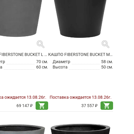
search
search
КАШПО FIBERSTONE BUCKET L GREY
КАШПО FIBERSTONE BUCKET M BLACK
етр
70 см.
Диаметр
58 см.
а
60 см.
Высота
50 см.
а ожидается 13.08.26г.
Поставка ожидается 13.08.26г.
shopping_cart
shopping_cart
69 147 ₽
37 557 ₽