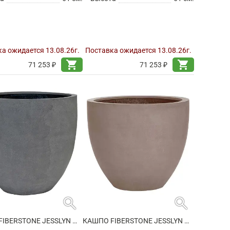
а ожидается 13.08.26г.
Поставка ожидается 13.08.26г.
shopping_cart
shopping_cart
71 253 ₽
71 253 ₽
search
search
КАШПО FIBERSTONE JESSLYN M GREY
КАШПО FIBERSTONE JESSLYN M, TAUPE