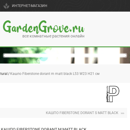
spa
ИНТЕРНЕТ-МАГАЗИН
GardenGrove.ru
все комнатные растения онлайн
tural
Кашпо Fiberstone dorant m matt black L53 W23 H21 см
›››
КАШПО FIBERSTONE DORANT S MATT BLACK
КАШПО FIBERSTONE DORANT M MATT BLACK