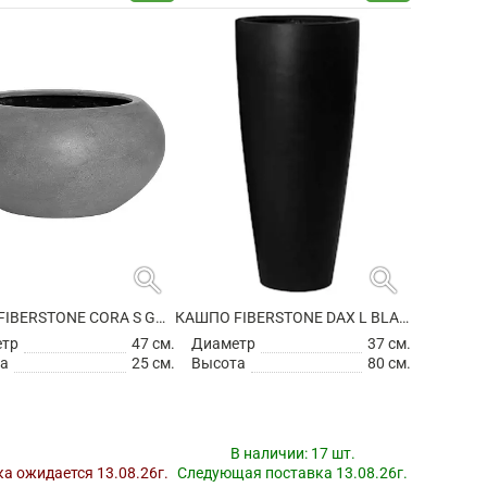
search
search
КАШПО FIBERSTONE CORA S GREY
КАШПО FIBERSTONE DAX L BLACK
етр
47 см.
Диаметр
37 см.
а
25 см.
Высота
80 см.
В наличии:
17 шт.
а ожидается 13.08.26г.
Следующая поставка 13.08.26г.