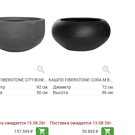
search
search
КАШПО FIBERSTONE CITY BOWL S GREY
КАШПО FIBERSTONE CORA M BLACK
етр
92 см.
Диаметр
72 см.
а
50 см.
Высота
36 см.
а ожидается 13.08.26г.
Поставка ожидается 13.08.26г.
shopping_cart
shopping_cart
157 599 ₽
50 895 ₽