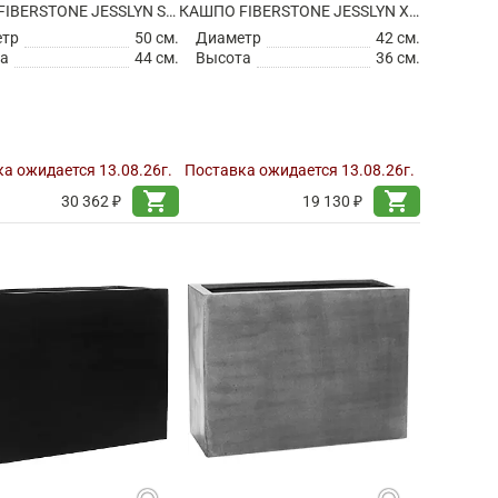
КАШПО FIBERSTONE JESSLYN S, TAUPE
КАШПО FIBERSTONE JESSLYN XS BLACK
етр
50 см.
Диаметр
42 см.
а
44 см.
Высота
36 см.
а ожидается 13.08.26г.
Поставка ожидается 13.08.26г.
shopping_cart
shopping_cart
30 362 ₽
19 130 ₽