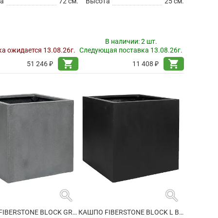
а
72 см.
Высота
25 см.
В наличии:
2 шт.
а ожидается 13.08.26г.
Следующая поставка 13.08.26г.
shopping_cart
shopping_cart
51 246 ₽
11 408 ₽
search
search
КАШПО FIBERSTONE BLOCK GREY XXL
КАШПО FIBERSTONE BLOCK L BLACK