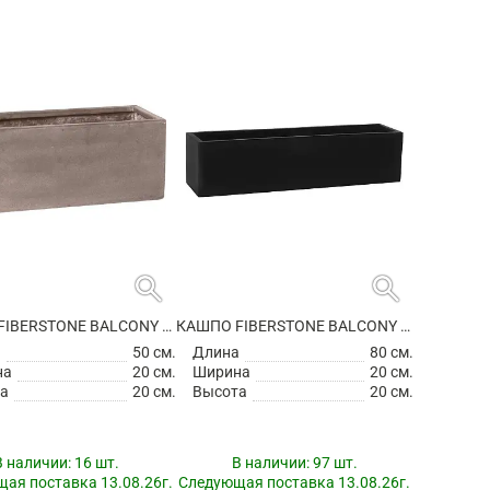
search
search
КАШПО FIBERSTONE BALCONY S, TAUPE
КАШПО FIBERSTONE BALCONY XL BLACK
а
50 см.
Длина
80 см.
на
20 см.
Ширина
20 см.
а
20 см.
Высота
20 см.
В наличии:
16 шт.
В наличии:
97 шт.
ая поставка 13.08.26г.
Следующая поставка 13.08.26г.