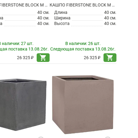
КАШПО FIBERSTONE BLOCK M BLACK
КАШПО FIBERSTONE BLOCK M GREY
а
40 см.
Длина
40 см.
на
40 см.
Ширина
40 см.
а
40 см.
Высота
40 см.
В наличии:
27 шт.
В наличии:
26 шт.
ая поставка 13.08.26г.
Следующая поставка 13.08.26г.
shopping_cart
shopping_cart
26 325 ₽
26 325 ₽