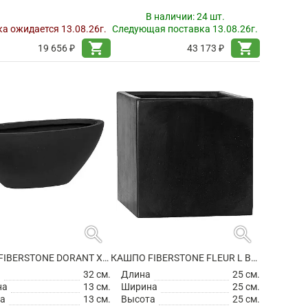
В наличии:
24 шт.
а ожидается 13.08.26г.
Следующая поставка 13.08.26г.
shopping_cart
shopping_cart
19 656 ₽
43 173 ₽
search
search
КАШПО FIBERSTONE DORANT XS MATT BLACK
КАШПО FIBERSTONE FLEUR L BLACK
а
32 см.
Длина
25 см.
на
13 см.
Ширина
25 см.
а
13 см.
Высота
25 см.