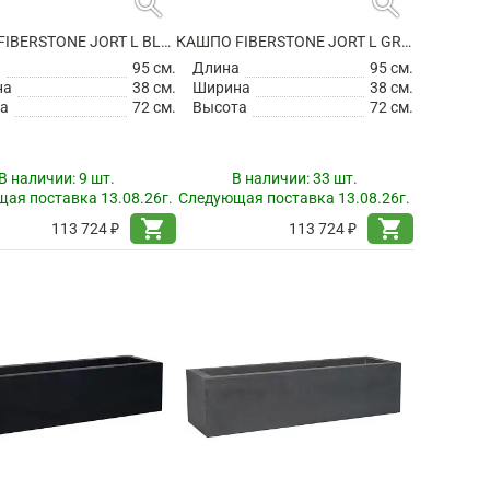
search
search
КАШПО FIBERSTONE JORT L BLACK
КАШПО FIBERSTONE JORT L GREY
а
95 см.
Длина
95 см.
на
38 см.
Ширина
38 см.
а
72 см.
Высота
72 см.
В наличии:
9 шт.
В наличии:
33 шт.
ая поставка 13.08.26г.
Следующая поставка 13.08.26г.
shopping_cart
shopping_cart
113 724 ₽
113 724 ₽