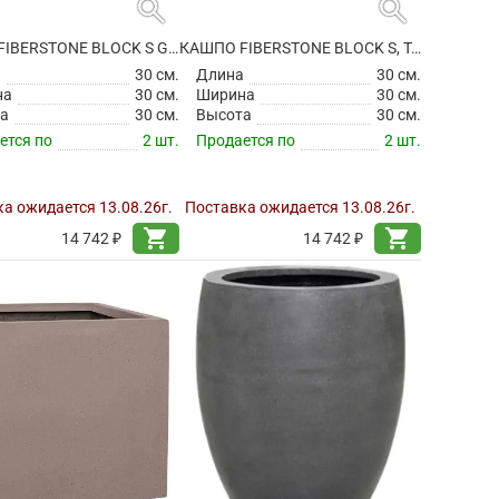
search
search
КАШПО FIBERSTONE BLOCK S GREY
КАШПО FIBERSTONE BLOCK S, TAUPE
а
30 см.
Длина
30 см.
на
30 см.
Ширина
30 см.
а
30 см.
Высота
30 см.
ется по
2 шт.
Продается по
2 шт.
а ожидается 13.08.26г.
Поставка ожидается 13.08.26г.
shopping_cart
shopping_cart
14 742 ₽
14 742 ₽