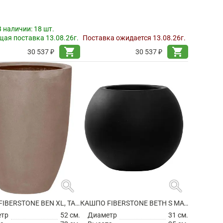
В наличии:
18 шт.
ая поставка 13.08.26г.
Поставка ожидается 13.08.26г.
shopping_cart
shopping_cart
30 537 ₽
30 537 ₽
search
search
КАШПО FIBERSTONE BEN XL, TAUPE
КАШПО FIBERSTONE BETH S MATT BLACK
етр
52 см.
Диаметр
31 см.