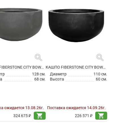
search
search
КАШПО FIBERSTONE CITY BOWL L GREY
КАШПО FIBERSTONE CITY BOWL M BLACK
етр
128 см.
Диаметр
110 см.
а
68 см.
Высота
60 см.
а ожидается 13.08.26г.
Поставка ожидается 14.09.26г.
shopping_cart
shopping_cart
324 675 ₽
226 571 ₽