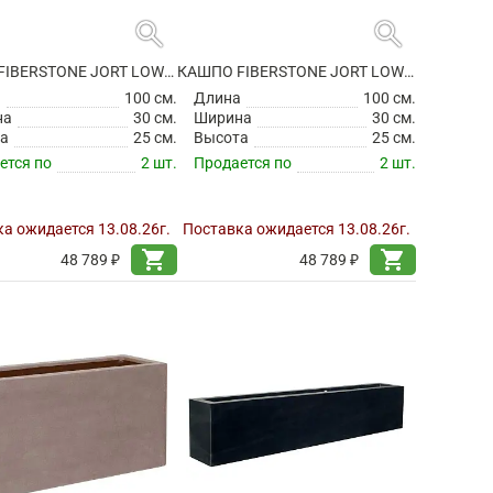
search
search
КАШПО FIBERSTONE JORT LOW S BLACK
КАШПО FIBERSTONE JORT LOW S GREY
а
100 см.
Длина
100 см.
на
30 см.
Ширина
30 см.
а
25 см.
Высота
25 см.
ется по
2 шт.
Продается по
2 шт.
а ожидается 13.08.26г.
Поставка ожидается 13.08.26г.
shopping_cart
shopping_cart
48 789 ₽
48 789 ₽