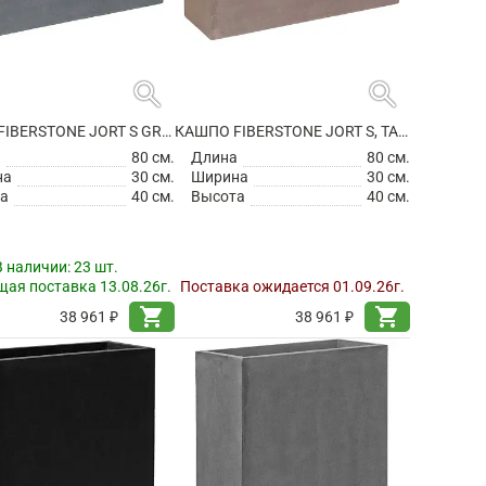
search
search
КАШПО FIBERSTONE JORT S GREY
КАШПО FIBERSTONE JORT S, TAUPE
а
80 см.
Длина
80 см.
на
30 см.
Ширина
30 см.
а
40 см.
Высота
40 см.
В наличии:
23 шт.
ая поставка 13.08.26г.
Поставка ожидается 01.09.26г.
shopping_cart
shopping_cart
38 961 ₽
38 961 ₽