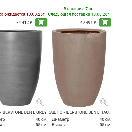
В наличии:
7 шт.
а ожидается 13.08.26г.
Следующая поставка 13.08.26г.
shopping_cart
shopping_cart
74 412 ₽
49 491 ₽
search
search
IBERSTONE BEN L GREY
КАШПО FIBERSTONE BEN L, TAUPE
етр
40 см.
Диаметр
40 см.
а
55 см.
Высота
55 см.