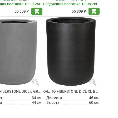
ая поставка 13.08.26г.
Следующая поставка 13.08.26г.
shopping_cart
shopping_cart
55 809 ₽
55 809 ₽
search
search
КАШПО FIBERSTONE DICE L GREY
КАШПО FIBERSTONE DICE XL BLACK
етр
34 см.
Диаметр
46 см.
а
44 см.
Высота
60 см.