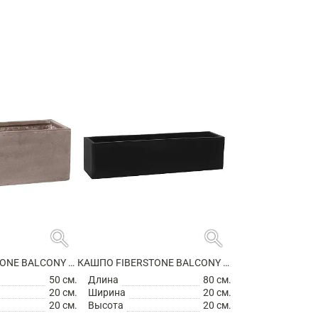
search
search
КАШПО FIBERSTONE BALCONY S, TAUPE
КАШПО FIBERSTONE BALCONY XL BLACK
50 см.
Длина
80 см.
20 см.
Ширина
20 см.
20 см.
Высота
20 см.