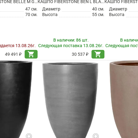
КАШПО FIBERSTONE BELLE M GREY
КАШПО FIBERSTONE BEN L BLACK
КАШПО FIBERST
47 см.
Диаметр
40 см.
Диаметр
70 см.
Высота
55 см.
Высота
В наличии:
86 шт.
В налич
дается 13.08.26г.
Следующая поставка 13.08.26г.
Следующая пост
shopping_cart
shopping_cart
49 491 ₽
30 537 ₽
search
search