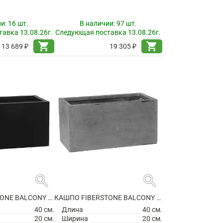
ии:
16 шт.
В наличии:
97 шт.
авка 13.08.26г.
Следующая поставка 13.08.26г.
shopping_cart
shopping_cart
13 689 ₽
19 305 ₽
search
search
КАШПО FIBERSTONE BALCONY XS BLACK
КАШПО FIBERSTONE BALCONY XS GREY
40 см.
Длина
40 см.
20 см.
Ширина
20 см.