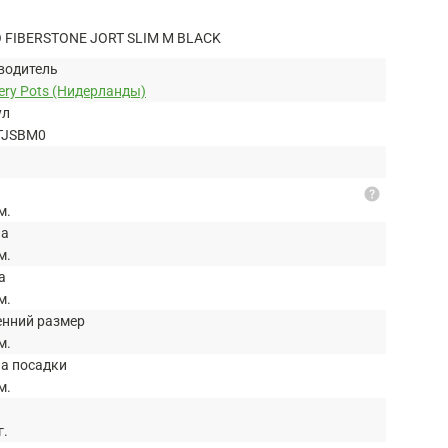
FIBERSTONE JORT SLIM M BLACK
водитель
ery Pots (Нидерланды)
ул
TJSBM0
help
м.
на
м.
а
м.
енний размер
м.
на посадки
м.
г.