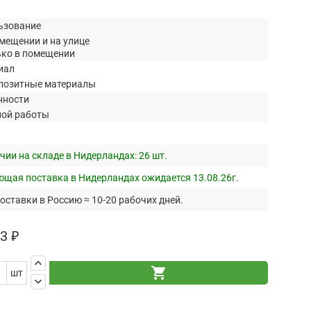
ьзование
мещении и на улице
ько в помещении
иал
позитные материалы
нности
ной работы
чии на складе в Нидерландах:
26 шт.
щая поставка в Нидерландах ожидается 13.08.26г.
оставки в Россию ≈ 10-20 рабочих дней.
3 ₽
keyboard_arrow_up
shopping_cart
шт
keyboard_arrow_down