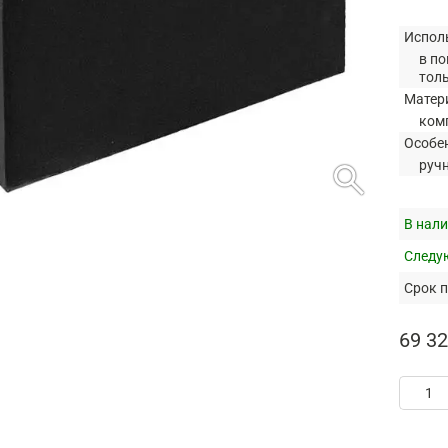
Испол
в по
тол
Матер
ком
Особе
search
руч
В нали
Следую
Срок п
69 32