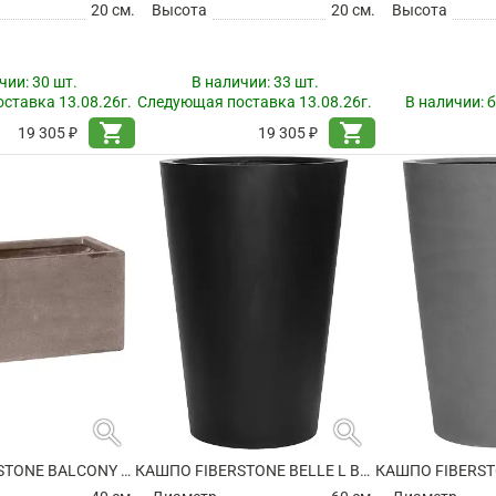
20 см.
Высота
20 см.
Высота
чии:
30 шт.
В наличии:
33 шт.
ставка 13.08.26г.
Следующая поставка 13.08.26г.
В наличии:
б
shopping_cart
shopping_cart
19 305 ₽
19 305 ₽
search
search
КАШПО FIBERSTONE BALCONY XS, TAUPE
КАШПО FIBERSTONE BELLE L BLACK