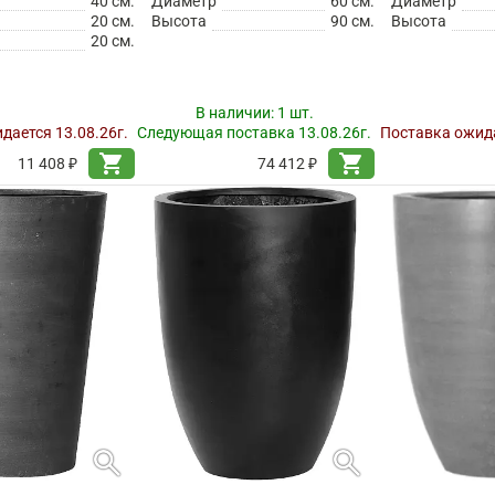
40 см.
Диаметр
60 см.
Диаметр
20 см.
Высота
90 см.
Высота
20 см.
В наличии:
1 шт.
дается 13.08.26г.
Следующая поставка 13.08.26г.
Поставка ожида
shopping_cart
shopping_cart
11 408 ₽
74 412 ₽
search
search