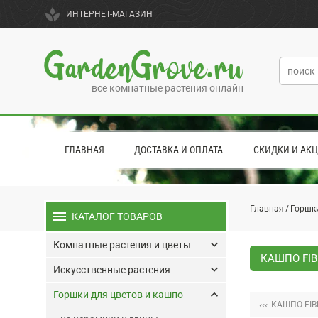
spa
ИНТЕРНЕТ-МАГАЗИН
GardenGrove.ru
все комнатные растения онлайн
ГЛАВНАЯ
ДОСТАВКА И ОПЛАТА
СКИДКИ И АК
Главная
Горшки
menu
КАТАЛОГ ТОВАРОВ
keyboard_arrow_down
Комнатные растения и цветы
КАШПО FIB
keyboard_arrow_down
Искусственные растения
keyboard_arrow_up
Горшки для цветов и кашпо
‹‹‹
КАШПО FIB