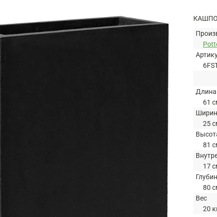
КАШПО 
Произ
Pott
Артик
6FS
Длина
61 с
Шири
25 с
Высот
81 с
Внутр
17 с
Глуби
80 с
Вес
20 к