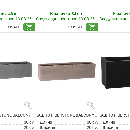
чии:
45 шт.
В наличии:
84 шт.
В налич
ставка 13.08.26г.
Следующая поставка 13.08.26г.
Следующая пост
shopping_cart
shopping_cart
13 689 ₽
13 689 ₽
search
search
КАШПО FIBERSTONE BALCONY XL GREY
КАШПО FIBERSTONE BALCONY XL, TAUPE
80 см.
Длина
80 см.
Длина
20 см.
Ширина
20 см.
Ширина