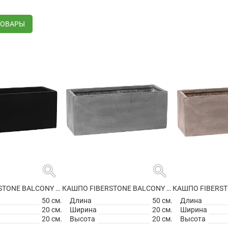
ТОВАРЫ
search
search
КАШПО FIBERSTONE BALCONY S BLACK
КАШПО FIBERSTONE BALCONY S GREY
50 см.
Длина
50 см.
Длина
20 см.
Ширина
20 см.
Ширина
20 см.
Высота
20 см.
Высота