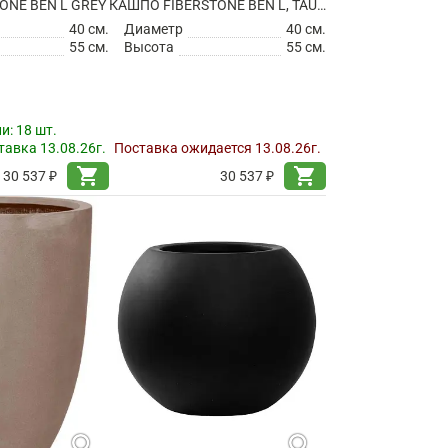
ONE BEN L GREY
КАШПО FIBERSTONE BEN L, TAUPE
40 см.
Диаметр
40 см.
55 см.
Высота
55 см.
ии:
18 шт.
авка 13.08.26г.
Поставка ожидается 13.08.26г.
shopping_cart
shopping_cart
30 537 ₽
30 537 ₽
search
search