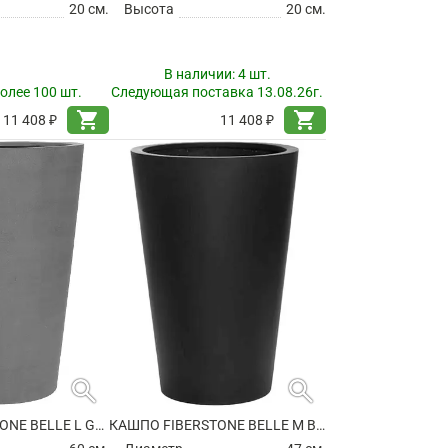
20 см.
Высота
20 см.
В наличии:
4 шт.
олее 100 шт.
Следующая поставка 13.08.26г.
shopping_cart
shopping_cart
11 408 ₽
11 408 ₽
search
search
КАШПО FIBERSTONE BELLE L GREY
КАШПО FIBERSTONE BELLE M BLACK