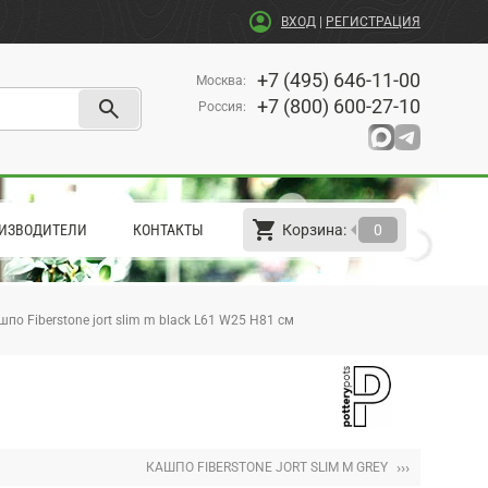
account_circle
ВХОД
|
РЕГИСТРАЦИЯ
+7 (495) 646-11-00
Москва
:
search
+7 (800) 600-27-10
Россия
:
shopping_cart
arrow_left
ИЗВОДИТЕЛИ
КОНТАКТЫ
Корзина:
0
шпо Fiberstone jort slim m black L61 W25 H81 см
›››
КАШПО FIBERSTONE JORT SLIM M GREY