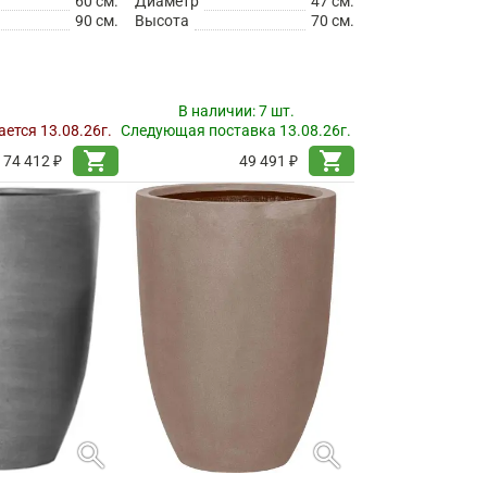
60 см.
Диаметр
47 см.
90 см.
Высота
70 см.
В наличии:
7 шт.
ется 13.08.26г.
Следующая поставка 13.08.26г.
shopping_cart
shopping_cart
74 412 ₽
49 491 ₽
search
search