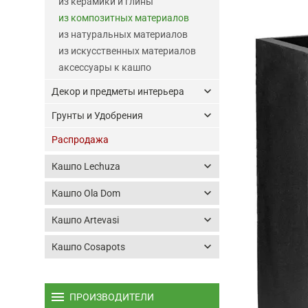
из керамики и глины
из композитных материалов
из натуральных материалов
из искусственных материалов
аксессуары к кашпо
keyboard_arrow_down
Декор и предметы интерьера
keyboard_arrow_down
Грунты и Удобрения
Распродажа
keyboard_arrow_down
Кашпо Lechuza
keyboard_arrow_down
Кашпо Ola Dom
keyboard_arrow_down
Кашпо Artevasi
keyboard_arrow_down
Кашпо Cosapots
menu
ПРОИЗВОДИТЕЛИ