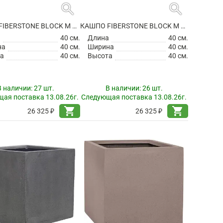
search
search
КАШПО FIBERSTONE BLOCK M BLACK
КАШПО FIBERSTONE BLOCK M GREY
а
40 см.
Длина
40 см.
на
40 см.
Ширина
40 см.
а
40 см.
Высота
40 см.
В наличии:
27 шт.
В наличии:
26 шт.
ая поставка 13.08.26г.
Следующая поставка 13.08.26г.
shopping_cart
shopping_cart
26 325 ₽
26 325 ₽