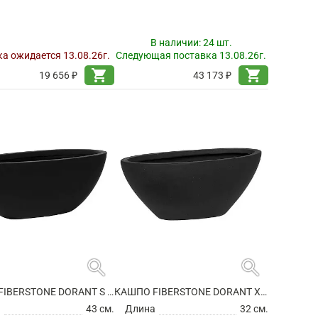
В наличии:
24 шт.
а ожидается 13.08.26г.
Следующая поставка 13.08.26г.
shopping_cart
shopping_cart
19 656 ₽
43 173 ₽
search
search
КАШПО FIBERSTONE DORANT S MATT BLACK
КАШПО FIBERSTONE DORANT XS MATT BLACK
а
43 см.
Длина
32 см.