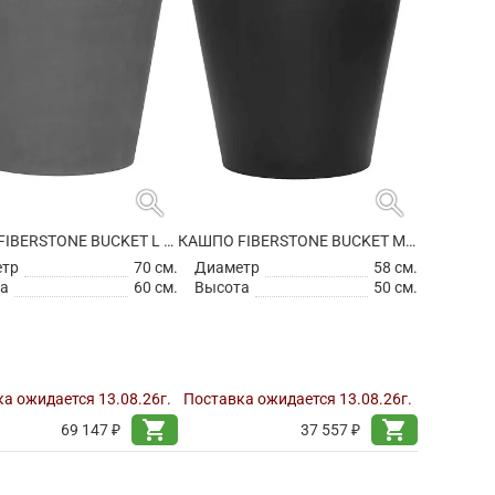
search
search
КАШПО FIBERSTONE BUCKET L GREY
КАШПО FIBERSTONE BUCKET M BLACK
етр
70 см.
Диаметр
58 см.
а
60 см.
Высота
50 см.
а ожидается 13.08.26г.
Поставка ожидается 13.08.26г.
shopping_cart
shopping_cart
69 147 ₽
37 557 ₽