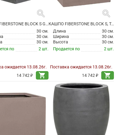
search
search
КАШПО FIBERSTONE BLOCK S GREY
КАШПО FIBERSTONE BLOCK S, TAUPE
а
30 см.
Длина
30 см.
на
30 см.
Ширина
30 см.
а
30 см.
Высота
30 см.
ется по
2 шт.
Продается по
2 шт.
а ожидается 13.08.26г.
Поставка ожидается 13.08.26г.
shopping_cart
shopping_cart
14 742 ₽
14 742 ₽