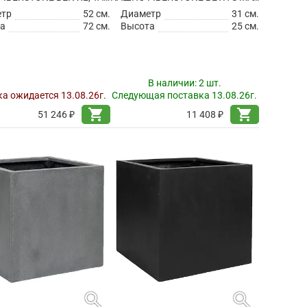
етр
52 см.
Диаметр
31 см.
а
72 см.
Высота
25 см.
В наличии:
2 шт.
а ожидается 13.08.26г.
Следующая поставка 13.08.26г.
shopping_cart
shopping_cart
51 246 ₽
11 408 ₽
search
search