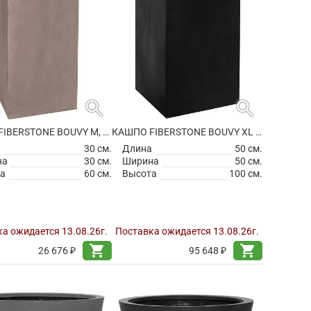
search
search
КАШПО FIBERSTONE BOUVY M, TAUPE
КАШПО FIBERSTONE BOUVY XL BLACK
а
30 см.
Длина
50 см.
на
30 см.
Ширина
50 см.
а
60 см.
Высота
100 см.
а ожидается 13.08.26г.
Поставка ожидается 13.08.26г.
shopping_cart
shopping_cart
26 676 ₽
95 648 ₽