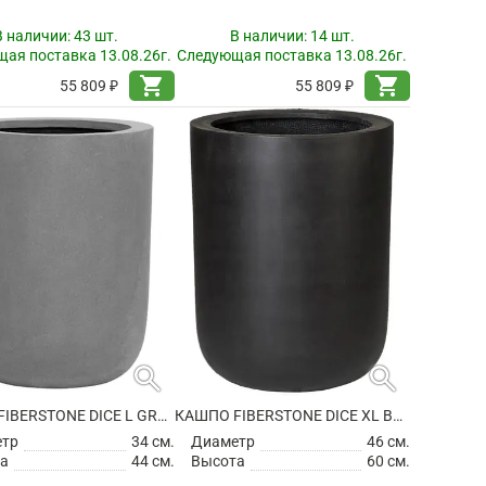
В наличии:
43 шт.
В наличии:
14 шт.
ая поставка 13.08.26г.
Следующая поставка 13.08.26г.
shopping_cart
shopping_cart
55 809 ₽
55 809 ₽
search
search
КАШПО FIBERSTONE DICE L GREY
КАШПО FIBERSTONE DICE XL BLACK
етр
34 см.
Диаметр
46 см.
а
44 см.
Высота
60 см.