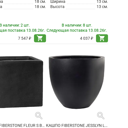
на
18 см.
Ширина
13 см.
а
18 см.
Высота
13 см.
В наличии:
2 шт.
В наличии:
8 шт.
ая поставка 13.08.26г.
Следующая поставка 13.08.26г.
shopping_cart
shopping_cart
7 547 ₽
4 037 ₽
search
search
КАШПО FIBERSTONE FLEUR S BLACK
КАШПО FIBERSTONE JESSLYN L BLACK