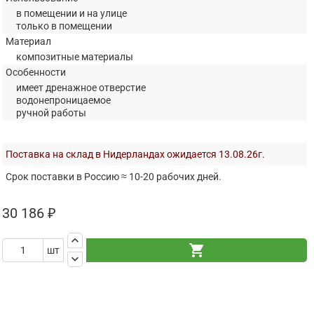
в помещении и на улице
только в помещении
Материал
композитные материалы
Особенности
имеет дренажное отверстие
водонепроницаемое
ручной работы
Поставка на склад в Нидерландах ожидается 13.08.26г.
Срок поставки в Россию ≈ 10-20 рабочих дней.
30 186 ₽
keyboard_arrow_up
shopping_cart
шт
keyboard_arrow_down