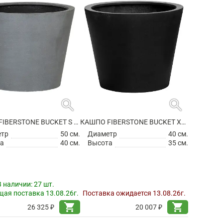
search
search
КАШПО FIBERSTONE BUCKET S GREY
КАШПО FIBERSTONE BUCKET XS BLACK
етр
50 см.
Диаметр
40 см.
а
40 см.
Высота
35 см.
В наличии:
27 шт.
ая поставка 13.08.26г.
Поставка ожидается 13.08.26г.
shopping_cart
shopping_cart
26 325 ₽
20 007 ₽