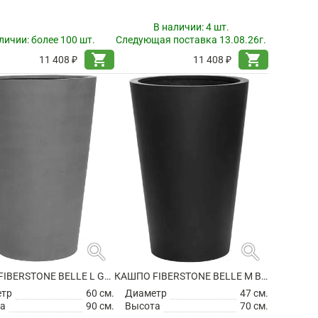
В наличии:
4 шт.
личии:
более 100 шт.
Следующая поставка 13.08.26г.
shopping_cart
shopping_cart
11 408 ₽
11 408 ₽
search
search
КАШПО FIBERSTONE BELLE L GREY
КАШПО FIBERSTONE BELLE M BLACK
етр
60 см.
Диаметр
47 см.
а
90 см.
Высота
70 см.