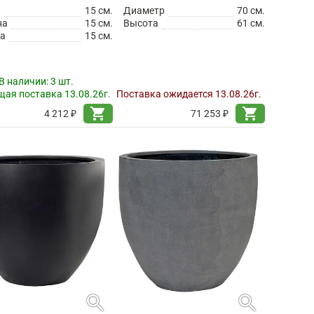
а
15 см.
Диаметр
70 см.
на
15 см.
Высота
61 см.
а
15 см.
В наличии:
3 шт.
ая поставка 13.08.26г.
Поставка ожидается 13.08.26г.
shopping_cart
shopping_cart
4 212 ₽
71 253 ₽
search
search