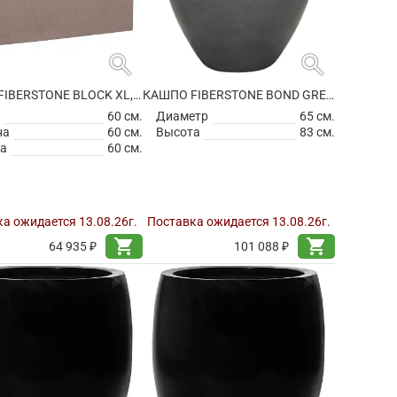
search
search
КАШПО FIBERSTONE BLOCK XL, TAUPE
КАШПО FIBERSTONE BOND GREY L
а
60 см.
Диаметр
65 см.
на
60 см.
Высота
83 см.
а
60 см.
а ожидается 13.08.26г.
Поставка ожидается 13.08.26г.
shopping_cart
shopping_cart
64 935 ₽
101 088 ₽