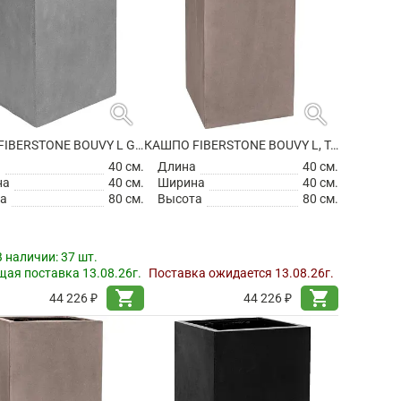
search
search
КАШПО FIBERSTONE BOUVY L GREY
КАШПО FIBERSTONE BOUVY L, TAUPE
а
40 см.
Длина
40 см.
на
40 см.
Ширина
40 см.
а
80 см.
Высота
80 см.
В наличии:
37 шт.
ая поставка 13.08.26г.
Поставка ожидается 13.08.26г.
shopping_cart
shopping_cart
44 226 ₽
44 226 ₽