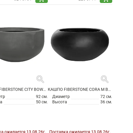
search
search
КАШПО FIBERSTONE CITY BOWL S GREY
КАШПО FIBERSTONE CORA M BLACK
етр
92 см.
Диаметр
72 см.
а
50 см.
Высота
36 см.
а ожидается 13.08.26г.
Поставка ожидается 13.08.26г.