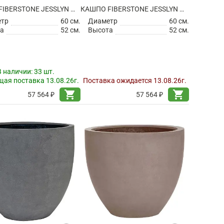
КАШПО FIBERSTONE JESSLYN M BLACK
КАШПО FIBERSTONE JESSLYN M GREY
етр
60 см.
Диаметр
60 см.
а
52 см.
Высота
52 см.
В наличии:
33 шт.
ая поставка 13.08.26г.
Поставка ожидается 13.08.26г.
shopping_cart
shopping_cart
57 564 ₽
57 564 ₽