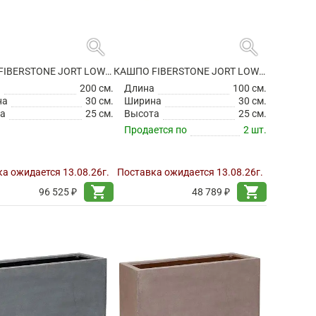
search
search
КАШПО FIBERSTONE JORT LOW M GREY
КАШПО FIBERSTONE JORT LOW S BLACK
а
200 см.
Длина
100 см.
на
30 см.
Ширина
30 см.
а
25 см.
Высота
25 см.
Продается по
2 шт.
а ожидается 13.08.26г.
Поставка ожидается 13.08.26г.
shopping_cart
shopping_cart
96 525 ₽
48 789 ₽