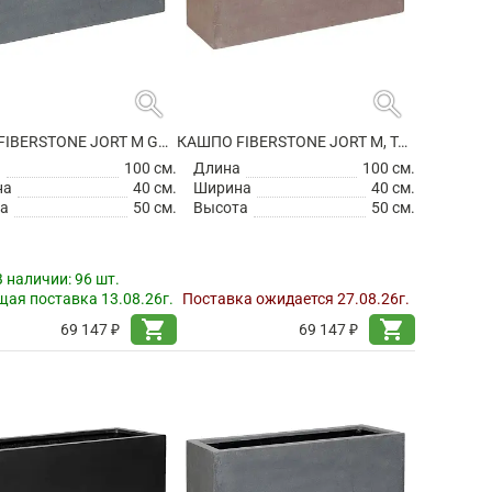
search
search
КАШПО FIBERSTONE JORT M GREY
КАШПО FIBERSTONE JORT M, TAUPE
а
100 см.
Длина
100 см.
на
40 см.
Ширина
40 см.
а
50 см.
Высота
50 см.
В наличии:
96 шт.
ая поставка 13.08.26г.
Поставка ожидается 27.08.26г.
shopping_cart
shopping_cart
69 147 ₽
69 147 ₽