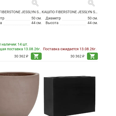
search
search
КАШПО FIBERSTONE JESSLYN S GREY
КАШПО FIBERSTONE JESSLYN S, TAUPE
етр
50 см.
Диаметр
50 см.
а
44 см.
Высота
44 см.
В наличии:
14 шт.
ая поставка 13.08.26г.
Поставка ожидается 13.08.26г.
shopping_cart
shopping_cart
30 362 ₽
30 362 ₽