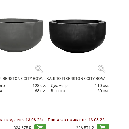
search
search
КАШПО FIBERSTONE CITY BOWL L GREY
КАШПО FIBERSTONE CITY BOWL M BLACK
етр
128 см.
Диаметр
110 см.
а
68 см.
Высота
60 см.
а ожидается 13.08.26г.
Поставка ожидается 13.08.26г.
shopping_cart
shopping_cart
324 675 ₽
226 571 ₽