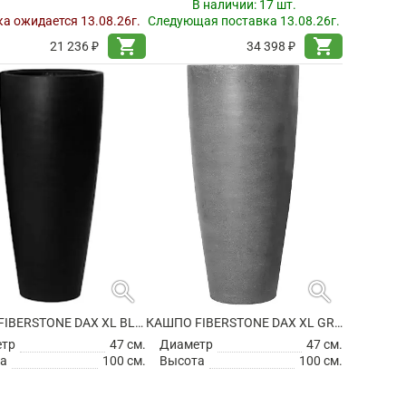
В наличии:
17 шт.
а ожидается 13.08.26г.
Следующая поставка 13.08.26г.
shopping_cart
shopping_cart
21 236 ₽
34 398 ₽
search
search
КАШПО FIBERSTONE DAX XL BLACK
КАШПО FIBERSTONE DAX XL GREY
етр
47 см.
Диаметр
47 см.
а
100 см.
Высота
100 см.