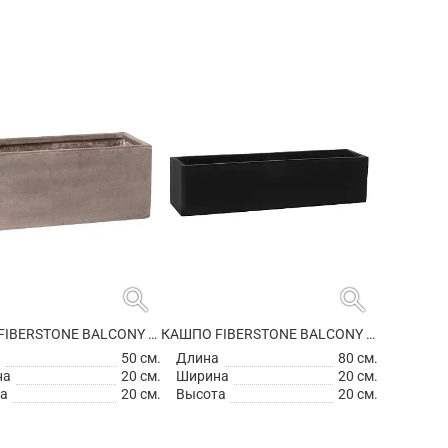
search
search
КАШПО FIBERSTONE BALCONY S, TAUPE
КАШПО FIBERSTONE BALCONY XL BLACK
а
50 см.
Длина
80 см.
на
20 см.
Ширина
20 см.
а
20 см.
Высота
20 см.