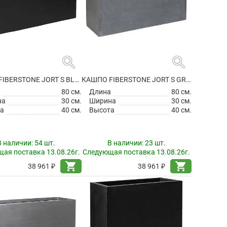
search
search
КАШПО FIBERSTONE JORT S BLACK
КАШПО FIBERSTONE JORT S GREY
а
80 см.
Длина
80 см.
на
30 см.
Ширина
30 см.
а
40 см.
Высота
40 см.
В наличии:
54 шт.
В наличии:
23 шт.
ая поставка 13.08.26г.
Следующая поставка 13.08.26г.
shopping_cart
shopping_cart
38 961 ₽
38 961 ₽