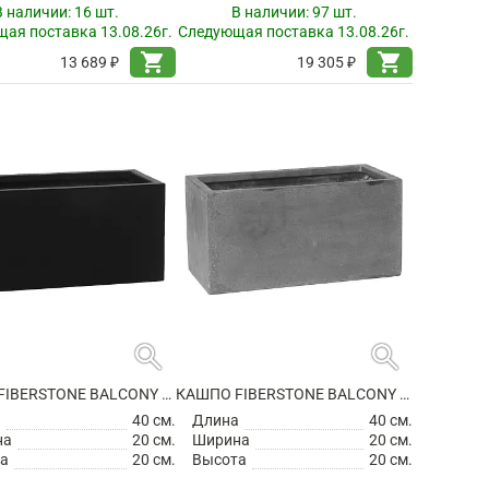
В наличии:
16 шт.
В наличии:
97 шт.
ая поставка 13.08.26г.
Следующая поставка 13.08.26г.
shopping_cart
shopping_cart
13 689 ₽
19 305 ₽
search
search
КАШПО FIBERSTONE BALCONY XS BLACK
КАШПО FIBERSTONE BALCONY XS GREY
а
40 см.
Длина
40 см.
на
20 см.
Ширина
20 см.
а
20 см.
Высота
20 см.