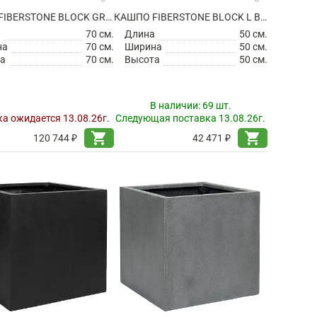
КАШПО FIBERSTONE BLOCK GREY XXL
КАШПО FIBERSTONE BLOCK L BLACK
а
70 см.
Длина
50 см.
на
70 см.
Ширина
50 см.
а
70 см.
Высота
50 см.
В наличии:
69 шт.
а ожидается 13.08.26г.
Следующая поставка 13.08.26г.
shopping_cart
shopping_cart
120 744 ₽
42 471 ₽