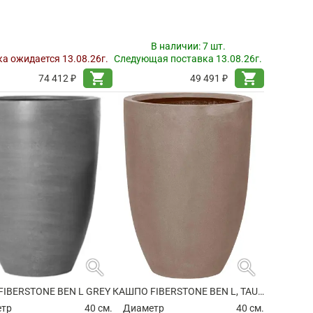
В наличии:
7 шт.
а ожидается 13.08.26г.
Следующая поставка 13.08.26г.
shopping_cart
shopping_cart
74 412 ₽
49 491 ₽
search
search
IBERSTONE BEN L GREY
КАШПО FIBERSTONE BEN L, TAUPE
етр
40 см.
Диаметр
40 см.