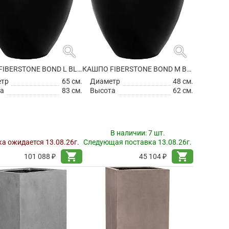
search
search
КАШПО FIBERSTONE BOND L BLACK
КАШПО FIBERSTONE BOND M BLACK
етр
65 см.
Диаметр
48 см.
а
83 см.
Высота
62 см.
В наличии:
7 шт.
а ожидается 13.08.26г.
Следующая поставка 13.08.26г.
shopping_cart
shopping_cart
101 088 ₽
45 104 ₽