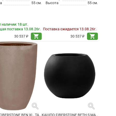
а
55 см.
Высота
55 см.
В наличии:
18 шт.
ая поставка 13.08.26г.
Поставка ожидается 13.08.26г.
shopping_cart
shopping_cart
30 537 ₽
30 537 ₽
search
search
КАШПО FIBERSTONE BEN XL, TAUPE
КАШПО FIBERSTONE BETH S MATT BLACK