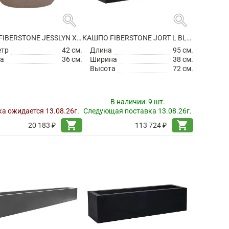
search
search
КАШПО FIBERSTONE JESSLYN XS, TAUPE
КАШПО FIBERSTONE JORT L BLACK
етр
42 см.
Длина
95 см.
а
36 см.
Ширина
38 см.
Высота
72 см.
В наличии:
9 шт.
а ожидается 13.08.26г.
Следующая поставка 13.08.26г.
shopping_cart
shopping_cart
20 183 ₽
113 724 ₽